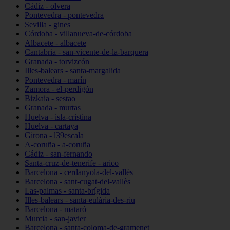
Cádiz - olvera
Pontevedra - pontevedra
Sevilla - gines
Córdoba - villanueva-de-córdoba
Albacete - albacete
Cantabria - san-vicente-de-la-barquera
Granada - torvizcón
Illes-balears - santa-margalida
Pontevedra - marín
Zamora - el-perdigón
Bizkaia - sestao
Granada - murtas
Huelva - isla-cristina
Huelva - cartaya
Girona - l39escala
A-coruña - a-coruña
Cádiz - san-fernando
Santa-cruz-de-tenerife - arico
Barcelona - cerdanyola-del-vallès
Barcelona - sant-cugat-del-vallès
Las-palmas - santa-brígida
Illes-balears - santa-eulària-des-riu
Barcelona - mataró
Murcia - san-javier
Barcelona - santa-coloma-de-gramenet