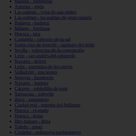
Málaga - fuengirola
Asturias - gijón
Las-palmas - vega-de-san-mateo
Las-palmas - las-palmas-de-gran-canaria
Badajoz - badajoz
Málaga - frigiliana
Huesca - jaca
Cantabria - cabezón-de-la-sal
Santa-cruz-de-tenerife - santiago-del-teide
Sevilla - valencina-de-la-concepción
León - san-andrés-del-rabanedo
Navarra - deierri
León - gusendos-de-los-oteros
Valladolid - mucientes
Segovia - fuentesoto
Navarra - lumbier
Cáceres - robledillo-de-gata
Tarragona - solivella
álava - samaniego
Ciudad-real - retuerta-del-bullaque
Huesca - el-grado
Huesca - graus
Illes-balears - ibiza
Toledo - orgaz
Córdoba - peñarroya-pueblonuevo