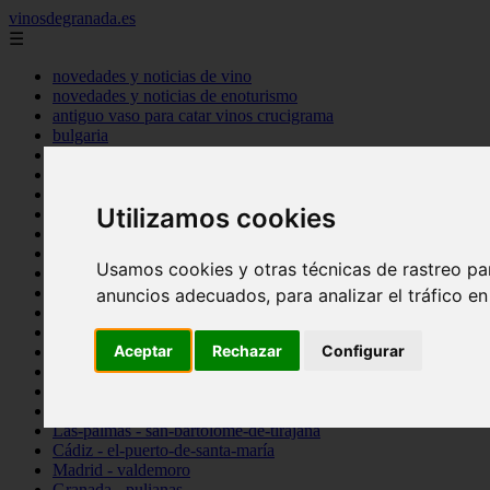
vinosdegranada.es
☰
novedades y noticias de vino
novedades y noticias de enoturismo
antiguo vaso para catar vinos crucigrama
bulgaria
comprar
espana
tipo
Utilizamos cookies
vinos
Córdoba - córdoba
Sevilla - sevilla
Usamos cookies y otras técnicas de rastreo pa
Barcelona - barcelona
Ciudad-real - montiel
anuncios adecuados, para analizar el tráfico e
Santa-cruz-de-tenerife - guía-de-isora
La-rioja - casalarreina
Aceptar
Rechazar
Configurar
Almería - roquetas-de-mar
Madrid - pozuelo-de-alarcón
Granada - almuñécar
Illes-balears - alcúdia
Las-palmas - san-bartolomé-de-tirajana
Cádiz - el-puerto-de-santa-maría
Madrid - valdemoro
Granada - pulianas