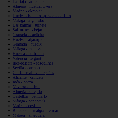
La-rioja - arnedillo
Almería - huércal-overa
Madrid - el-molar
Huelva - bollullos-par-del-condado
Málaga - algarrobo
Las-palmas - tuineje
Salamanca - béjar
Granada - capileira
Huelva - aljaraque
Granada - guadix
Málaga - manilva
Huesca - barbastro
Valencia - sagunt
Illes-balears - ses-salines
Sevilla - carmona
Ciudad-real - valdepeñas
Alicante - orihuela
Jaén - baeza
Navarra - tudela
Almería - el-ejido
Castellón - benicarló
Málaga - benahavís
Madrid - coslada
Barcelona - malgrat-de-mar
Málaga - antequera