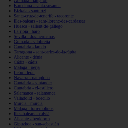
Granada - lanjarón
Barcelona - santa-susanna
Bizkaia - santurtzi
Santa-cruz-de-tenerife - tacoronte
Illes-balears - sant-llorenç-des-cardassar
Huesca - sallent-de-gállego
La-rioja - haro
Sevilla - dos-hermanas
Granada - salobreña
Cantabria - laredo
Tarragona - sant-carles-de-la-ràpita
Alicante - dénia
Cádiz - cádiz
Málaga - nerja
León - león
Navarra - pamplona
Cantabria - santander
Cantabria - el-astillero
Salamanca - salamanca
Valladolid - boecillo
Murcia - murcia
Málaga - torremolinos
Illes-balears - calvià
Alicante - benidorm
Gipuzkoa - san-sebastián