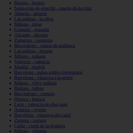
Burgos - burgos
Santa-cruz-de-tenerife - puerto-de-la-cruz
Almería - almería
Las-palmas - la-oliva
Málaga - mijas
Granada - granada
Alicante - alicante
Zaragoza - zaragoza
Illes-balears - palma-de-mallorca
Las-palmas - teguise
Málaga - málaga
Valencia - valencia
Madrid - madrid
Barcelona - palau-solità-i-plegamans
Barcelona - vilanova-i-la-geltrú
Málaga - vélez-málaga
Bizkaia - bilbao
Illes-balears - campos
Huesca - huesca
León - valencia-de-don-juan
Asturias - oviedo
Barcelona - vilanova-del-camí
Zamora - zamora
Cádiz - conil-de-la-frontera
Málaga - cártama