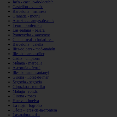
Jaén - castillo-de-locubín
Castellón - vinaròs
Barcelona - manresa
Granada - motril
Asturias - cangas-de-onís
León - ponferrada
Las-palmas - pájara
Pontevedra - sanxenxo
Ciudad-real - ciudad-real
Barcelona - calella
Illes-balears - maó-mahón
Illes-balears - sóller
Cádiz - chipiona
Málaga - marbella
A-coruña - ferrol
Illes-balears - santanyí
Girona - lloret-de-mar
Segovia - segovia
Gipuzkoa - mutriku
Málaga - ronda
Girona - roses
Huelva - huelva
La-rioja - logroño
Cádiz - jerez-de-la-frontera
Las-palmas - tías