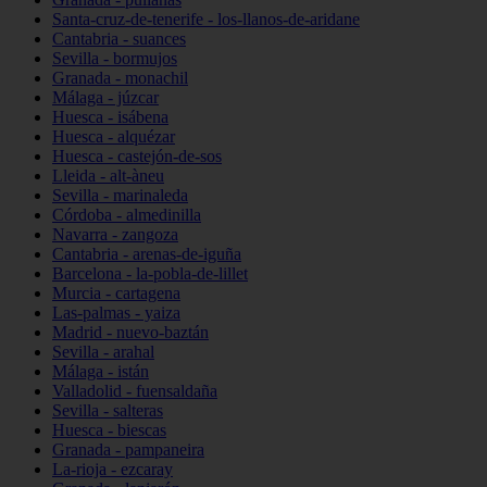
Santa-cruz-de-tenerife - los-llanos-de-aridane
Cantabria - suances
Sevilla - bormujos
Granada - monachil
Málaga - júzcar
Huesca - isábena
Huesca - alquézar
Huesca - castejón-de-sos
Lleida - alt-àneu
Sevilla - marinaleda
Córdoba - almedinilla
Navarra - zangoza
Cantabria - arenas-de-iguña
Barcelona - la-pobla-de-lillet
Murcia - cartagena
Las-palmas - yaiza
Madrid - nuevo-baztán
Sevilla - arahal
Málaga - istán
Valladolid - fuensaldaña
Sevilla - salteras
Huesca - biescas
Granada - pampaneira
La-rioja - ezcaray