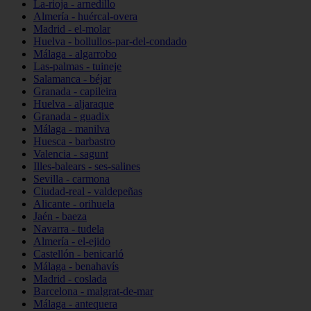
La-rioja - arnedillo
Almería - huércal-overa
Madrid - el-molar
Huelva - bollullos-par-del-condado
Málaga - algarrobo
Las-palmas - tuineje
Salamanca - béjar
Granada - capileira
Huelva - aljaraque
Granada - guadix
Málaga - manilva
Huesca - barbastro
Valencia - sagunt
Illes-balears - ses-salines
Sevilla - carmona
Ciudad-real - valdepeñas
Alicante - orihuela
Jaén - baeza
Navarra - tudela
Almería - el-ejido
Castellón - benicarló
Málaga - benahavís
Madrid - coslada
Barcelona - malgrat-de-mar
Málaga - antequera