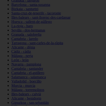
Granada - lanjarón
Barcelona - santa-susanna
Bizkaia - santurtzi
Santa-cruz-de-tenerife - tacoronte
Illes-balears - sant-llorenç-des-cardassar
Huesca - sallent-de-gállego
La-rioja - haro
Sevilla - dos-hermanas
Granada - salobreña
Cantabria - laredo
Tarragona - sant-carles-de-la-ràpita
Alicante - dénia
Cádiz - cádiz
Málaga - nerja
León - león
Navarra - pamplona
Cantabria - santander
Cantabria - el-astillero
Salamanca - salamanca
Valladolid - boecillo
Murcia - murcia
Málaga - torremolinos
Illes-balears - calvià
Alicante - benidorm
Gipuzkoa - san-sebastián