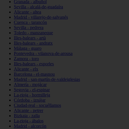
Granada - albuñol
Sevilla - alcalá-de-guadaíra
Alicante - altea
Madrid - villarejo-de-salvanés
Cuenca - tarancón
Sevilla - pedrera
Toledo - manzaneque
Illes-balears - artà
Illes-balears - andratx
Málaga - guaro
Pontevedra - vilanova-de-arousa
Zamora - toro
Illes-balears - esporles
Alicante - elx
Barcelona - el-masnou
Madrid - san-martín-de-valdeiglesias
Almería - mojácar
Segovia - el-espinar
La-rioja - hormilleja
Córdoba - iznájar
Ciudad-real - socuéllamos
Alicante - petrer
Bizkaia - zalla
La-rioja - ábalos
Madrid - alcorcón