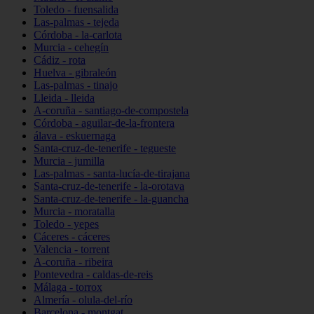
Toledo - fuensalida
Las-palmas - tejeda
Córdoba - la-carlota
Murcia - cehegín
Cádiz - rota
Huelva - gibraleón
Las-palmas - tinajo
Lleida - lleida
A-coruña - santiago-de-compostela
Córdoba - aguilar-de-la-frontera
álava - eskuernaga
Santa-cruz-de-tenerife - tegueste
Murcia - jumilla
Las-palmas - santa-lucía-de-tirajana
Santa-cruz-de-tenerife - la-orotava
Santa-cruz-de-tenerife - la-guancha
Murcia - moratalla
Toledo - yepes
Cáceres - cáceres
Valencia - torrent
A-coruña - ribeira
Pontevedra - caldas-de-reis
Málaga - torrox
Almería - olula-del-río
Barcelona - montgat