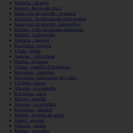
Valencia - picanya
Huesca - belver-de-cinca
Santa-cruz-de-tenerife - el-sauzal
Zaragoza - la-almunia-de-doña-godina
Santa-cruz-de-tenerife - los-realejos
Bizkaia - valle-de-trápaga-trapagaran
Madrid - valdemorillo
Valencia - manises
Barcelona - terrassa
Lleida - tremp
Asturias - villaviciosa
Huelva - trigueros
Girona - castelló-d39empúries
Barcelona - cardedeu
Barcelona - sant-quirze-del-vallès
Córdoba - baena
Alicante - el-campello
Barcelona - gavà
Murcia - abanilla
Ourense - o-carballiño
Barcelona - sabadell
Madrid - torrejón-de-ardoz
Teruel - alcorisa
Valencia - alfafar
Málaga - campillos