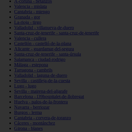
A-coruña - betanzos
Valencia - mislata
Cantabria - miengo
Granada - gor
La-rioja - tirgo
Valladolid - villanueva-de-duero
Santa-cruz-de-tenerife - santa-cruz-de-tenerife
Valencia - cullera
Castellón - castelló-de-la-plana
Alicante - guardamar-del-segura
Santa-cruz-de-tenerife - santa-úrsula
Salamanca - ciudad-rodrigo
Málaga - estepona
Tarragona - cambrils
Valladolid - laguna-de-duero
Sevilla - castilleja-de-la-cuesta
Lugo - lugo
Sevilla - mairena-del-aljarafe
Barcelona - l39hospitalet-de-llobregat
Huelva - palos-de-la-frontera
Navarra - berriozar
Burgos - lerma
Cantabria - corvera-de-toranzo
Cáceres - montánchez
Girona - blanes