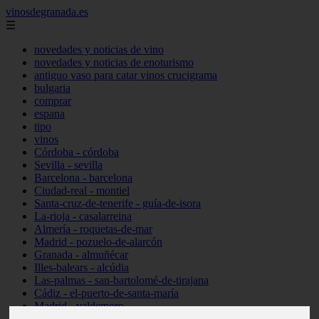
vinosdegranada.es
☰
novedades y noticias de vino
novedades y noticias de enoturismo
antiguo vaso para catar vinos crucigrama
bulgaria
comprar
espana
tipo
vinos
Córdoba - córdoba
Sevilla - sevilla
Barcelona - barcelona
Ciudad-real - montiel
Santa-cruz-de-tenerife - guía-de-isora
La-rioja - casalarreina
Almería - roquetas-de-mar
Madrid - pozuelo-de-alarcón
Granada - almuñécar
Illes-balears - alcúdia
Las-palmas - san-bartolomé-de-tirajana
Cádiz - el-puerto-de-santa-maría
Madrid - valdemoro
Granada - pulianas