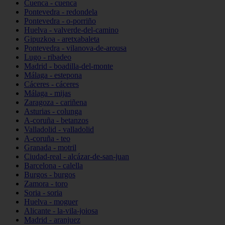
Cuenca - cuenca
Pontevedra - redondela
Pontevedra - o-porriño
Huelva - valverde-del-camino
Gipuzkoa - aretxabaleta
Pontevedra - vilanova-de-arousa
Lugo - ribadeo
Madrid - boadilla-del-monte
Málaga - estepona
Cáceres - cáceres
Málaga - mijas
Zaragoza - cariñena
Asturias - colunga
A-coruña - betanzos
Valladolid - valladolid
A-coruña - teo
Granada - motril
Ciudad-real - alcázar-de-san-juan
Barcelona - calella
Burgos - burgos
Zamora - toro
Soria - soria
Huelva - moguer
Alicante - la-vila-joiosa
Madrid - aranjuez