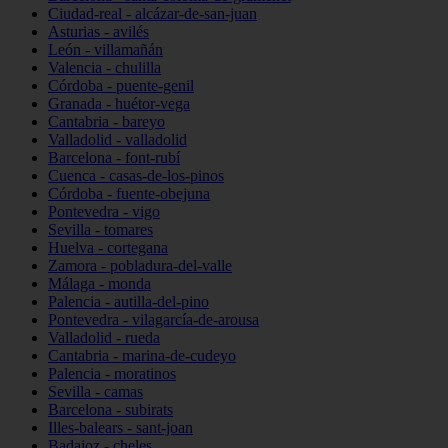
Ciudad-real - alcázar-de-san-juan
Asturias - avilés
León - villamañán
Valencia - chulilla
Córdoba - puente-genil
Granada - huétor-vega
Cantabria - bareyo
Valladolid - valladolid
Barcelona - font-rubí
Cuenca - casas-de-los-pinos
Córdoba - fuente-obejuna
Pontevedra - vigo
Sevilla - tomares
Huelva - cortegana
Zamora - pobladura-del-valle
Málaga - monda
Palencia - autilla-del-pino
Pontevedra - vilagarcía-de-arousa
Valladolid - rueda
Cantabria - marina-de-cudeyo
Palencia - moratinos
Sevilla - camas
Barcelona - subirats
Illes-balears - sant-joan
Badajoz - cheles