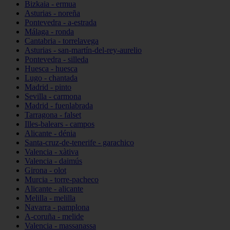
Bizkaia - ermua
Asturias - noreña
Pontevedra - a-estrada
Málaga - ronda
Cantabria - torrelavega
Asturias - san-martín-del-rey-aurelio
Pontevedra - silleda
Huesca - huesca
Lugo - chantada
Madrid - pinto
Sevilla - carmona
Madrid - fuenlabrada
Tarragona - falset
Illes-balears - campos
Alicante - dénia
Santa-cruz-de-tenerife - garachico
Valencia - xàtiva
Valencia - daimús
Girona - olot
Murcia - torre-pacheco
Alicante - alicante
Melilla - melilla
Navarra - pamplona
A-coruña - melide
Valencia - massanassa