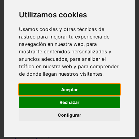
Santa-cruz-de-tenerife - los-llanos-de-aridane
Cantabria - suances
Utilizamos cookies
Sevilla - bormujos
Granada - monachil
Málaga - júzcar
Usamos cookies y otras técnicas de
Huesca - isábena
rastreo para mejorar tu experiencia de
Huesca - alquézar
navegación en nuestra web, para
Huesca - castejón-de-sos
Lleida - alt-àneu
mostrarte contenidos personalizados y
Sevilla - marinaleda
anuncios adecuados, para analizar el
Córdoba - almedinilla
tráfico en nuestra web y para comprender
Navarra - zangoza
Cantabria - arenas-de-iguña
de donde llegan nuestros visitantes.
Barcelona - la-pobla-de-lillet
Murcia - cartagena
Las-palmas - yaiza
Aceptar
Madrid - nuevo-baztán
Sevilla - arahal
Rechazar
Málaga - istán
Valladolid - fuensaldaña
Configurar
Sevilla - salteras
Huesca - biescas
Granada - pampaneira
La-rioja - ezcaray