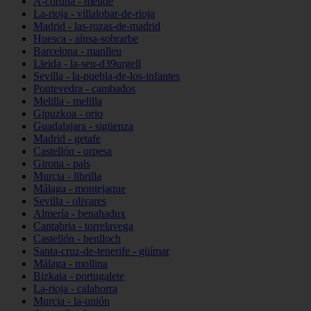
A-coruña - melide
La-rioja - villalobar-de-rioja
Madrid - las-rozas-de-madrid
Huesca - aínsa-sobrarbe
Barcelona - manlleu
Lleida - la-seu-d39urgell
Sevilla - la-puebla-de-los-infantes
Pontevedra - cambados
Melilla - melilla
Gipuzkoa - orio
Guadalajara - sigüenza
Madrid - getafe
Castellón - orpesa
Girona - pals
Murcia - librilla
Málaga - montejaque
Sevilla - olivares
Almería - benahadux
Cantabria - torrelavega
Castellón - benlloch
Santa-cruz-de-tenerife - güímar
Málaga - mollina
Bizkaia - portugalete
La-rioja - calahorra
Murcia - la-unión