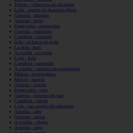
Toledo - villanueva-de-alcardete
León - puente-de-domingo-flórez
Granada - granada
Asturias - gijón
Pontevedra - pontevedra
Granada - maracena
Cantabria - riotuerto
ávila - el-barco-de-ávila
La-rioja - haro
A-coruña - a-coruña
León - león
Cantabria - santander
A-coruña - santiago-de-compostela
Málaga - torremolinos
Murcia - murcia
Asturias - oviedo
Pontevedra - vigo
Almería - roquetas-de-mar
Cantabria - laredo
León - san-andrés-del-rabanedo
Asturias - aller
Ourense - allariz
A-coruña - ribeira
Asturias - siero
A-coruña - narón