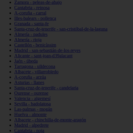
Zamora - peleas-de-abajo
Cantabria - reinosa
A-coruña - carral
Illes-balears - pollença
Granada - santa-fe
Santa-cruz-de-tenerife - san-cristóbal-de-la-laguna
Almería - padules
Almería - rioja
Castellón - benicàssim
Madrid - san-sebastián-de-los-reyes
Alicante - sant-joan-d39alacant
Jaén - úbeda
Tarragona - ulldecona
Albacete - villarrobledo
A-coruña - arzúa
Asturias - llanes
Santa-cruz-de-tenerife - candelaria
Ourense - ourense
Valencia - algemesí
Sevilla - badolatosa
Las-palmas - mogán
Huelva - almonte
Albacete - chinchilla-de-monte-aragón
Madrid - alpedrete
Cantabria - noja