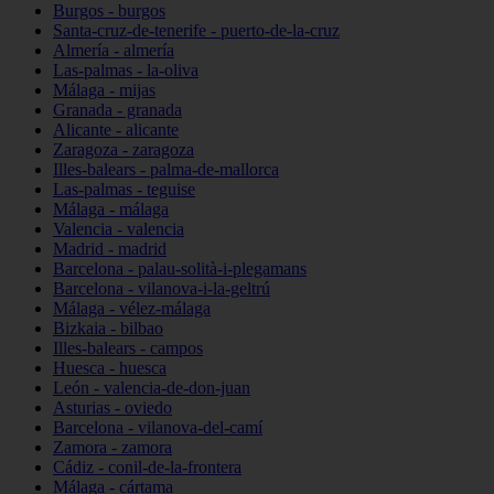
Burgos - burgos
Santa-cruz-de-tenerife - puerto-de-la-cruz
Almería - almería
Las-palmas - la-oliva
Málaga - mijas
Granada - granada
Alicante - alicante
Zaragoza - zaragoza
Illes-balears - palma-de-mallorca
Las-palmas - teguise
Málaga - málaga
Valencia - valencia
Madrid - madrid
Barcelona - palau-solità-i-plegamans
Barcelona - vilanova-i-la-geltrú
Málaga - vélez-málaga
Bizkaia - bilbao
Illes-balears - campos
Huesca - huesca
León - valencia-de-don-juan
Asturias - oviedo
Barcelona - vilanova-del-camí
Zamora - zamora
Cádiz - conil-de-la-frontera
Málaga - cártama