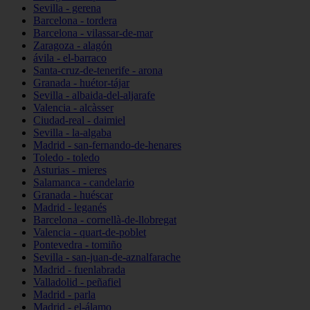
Sevilla - gerena
Barcelona - tordera
Barcelona - vilassar-de-mar
Zaragoza - alagón
ávila - el-barraco
Santa-cruz-de-tenerife - arona
Granada - huétor-tájar
Sevilla - albaida-del-aljarafe
Valencia - alcàsser
Ciudad-real - daimiel
Sevilla - la-algaba
Madrid - san-fernando-de-henares
Toledo - toledo
Asturias - mieres
Salamanca - candelario
Granada - huéscar
Madrid - leganés
Barcelona - cornellà-de-llobregat
Valencia - quart-de-poblet
Pontevedra - tomiño
Sevilla - san-juan-de-aznalfarache
Madrid - fuenlabrada
Valladolid - peñafiel
Madrid - parla
Madrid - el-álamo