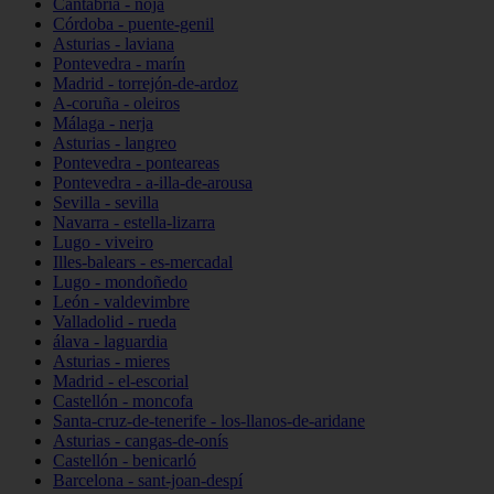
Cantabria - noja
Córdoba - puente-genil
Asturias - laviana
Pontevedra - marín
Madrid - torrejón-de-ardoz
A-coruña - oleiros
Málaga - nerja
Asturias - langreo
Pontevedra - ponteareas
Pontevedra - a-illa-de-arousa
Sevilla - sevilla
Navarra - estella-lizarra
Lugo - viveiro
Illes-balears - es-mercadal
Lugo - mondoñedo
León - valdevimbre
Valladolid - rueda
álava - laguardia
Asturias - mieres
Madrid - el-escorial
Castellón - moncofa
Santa-cruz-de-tenerife - los-llanos-de-aridane
Asturias - cangas-de-onís
Castellón - benicarló
Barcelona - sant-joan-despí