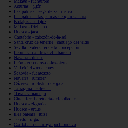
Málaga - fuengirola
Asturias - gijón
Las-palmas - vega-de-san-mateo
Las-palmas - las-palmas-de-gran-canaria
Badajoz - badajoz
Málaga - frigiliana
Huesca - jaca
Cantabria - cabezón-de-la-sal
Santa-cruz-de-tenerife - santiago-del-teide
Sevilla - valencina-de-la-concepción
León - san-andrés-del-rabanedo
Navarra - deierri
León - gusendos-de-los-oteros
Valladolid - mucientes
Segovia - fuentesoto
Navarra - lumbier
Cáceres - robledillo-de-gata
Tarragona - solivella
álava - samaniego
Ciudad-real - retuerta-del-bullaque
Huesca - el-grado
Huesca - graus
Illes-balears - ibiza
Toledo - orgaz
Córdoba - peñarroya-pueblonuevo