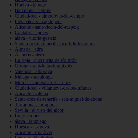
Huelva - jabugo
Barcelona - cabrils
Ciudad-real - almodóvar-del-campo
Illes-balears - capdepera
Alicante - sant-vicent-del-raspeig
Cantabria - potes
álava - vitoria-gasteiz
Santa-cruz-de-tenerife - icod-de-los-vinos
Almería - adra
Asturias - siero
La-rioja - cuzcurrita-de-río-tirón
Girona - sant-feliu-de-guíxols
Valencia - alboraya
Málaga - sayalonga
Murcia - caravaca-de-la-cruz
Ciudad-real - villanueva-de-los-infantes
Alicante - villena
Santa-cruz-de-tenerife - san-miguel-de-abona
Tarragona - tarragona
Sevilla - el-viso-del-alcor
Lugo - sober
álava - lantziego
Huesca - la-fueva
Alicante - monòver
León - valdevimbre