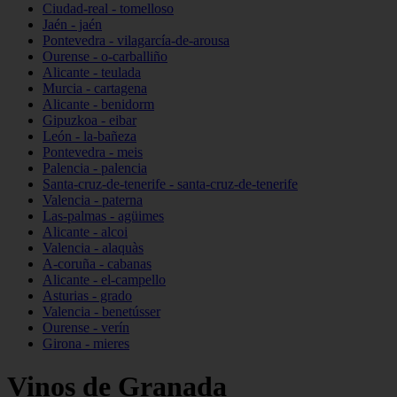
Ciudad-real - tomelloso
Jaén - jaén
Pontevedra - vilagarcía-de-arousa
Ourense - o-carballiño
Alicante - teulada
Murcia - cartagena
Alicante - benidorm
Gipuzkoa - eibar
León - la-bañeza
Pontevedra - meis
Palencia - palencia
Santa-cruz-de-tenerife - santa-cruz-de-tenerife
Valencia - paterna
Las-palmas - agüimes
Alicante - alcoi
Valencia - alaquàs
A-coruña - cabanas
Alicante - el-campello
Asturias - grado
Valencia - benetússer
Ourense - verín
Girona - mieres
Vinos de Granada