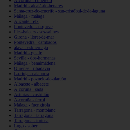
A-coruña - culleredo
Madrid - alcalá-de-henares
Santa-cruz-de-tenerife - san-cristóbal-de-la-laguna
Málaga - málaga
Alicante - elx
Pontevedra - o-grove
Illes-balears - ses-salines
Girona - lloret-de-mar
Pontevedra - cambados
álava - eskuernaga
Madrid - getafe
Sevilla - dos-hermanas
Málaga - benalmádena
Ourense - ribadavia
La-rioja - calahorra
Madrid - pozuelo-de-alarcón
Albacete - albacete
A-coruña - sada
Asturias - castrillón
A-coruña - ferrol
Málaga - fuengirola
Tarragona - montblanc
Tarragona - tarragona
Tarragona - tortosa
Lugo - sober