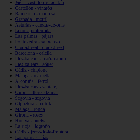
Jaén - castillo-de-locubín
Castellón - vinaròs
Barcelona - manresa
Granada - motril
Asturias - cangas-de-onís
León - ponferrada
Las-palmas - pájara
Pontevedra - sanxenxo
Ciudad-real - ciudad-real
Barcelona - calella
Illes-balears - maó-mahón
Illes-balears - sóller
Cádiz - chipiona
Málaga - marbella
A-coruña - ferrol
Illes-balears - santanyí
Girona - lloret-de-mar
Segovia - segovia
Gipuzkoa - mutriku
Málaga - ronda
Girona - roses
Huelva - huelva
La-rioja - logroño
Cádiz - jerez-de-la-frontera
Las-palmas - tías