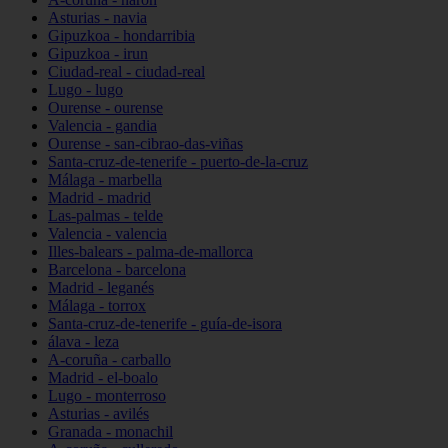
Asturias - navia
Gipuzkoa - hondarribia
Gipuzkoa - irun
Ciudad-real - ciudad-real
Lugo - lugo
Ourense - ourense
Valencia - gandia
Ourense - san-cibrao-das-viñas
Santa-cruz-de-tenerife - puerto-de-la-cruz
Málaga - marbella
Madrid - madrid
Las-palmas - telde
Valencia - valencia
Illes-balears - palma-de-mallorca
Barcelona - barcelona
Madrid - leganés
Málaga - torrox
Santa-cruz-de-tenerife - guía-de-isora
álava - leza
A-coruña - carballo
Madrid - el-boalo
Lugo - monterroso
Asturias - avilés
Granada - monachil