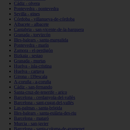
Cádiz - olvera
Pontevedra - pontevedra
Sevilla - gines
Córdoba - villanueva-de-córdoba
Albacete - albacete
Cantabria - san-vicente-de-la-barquera
Granada - torvizcón
Illes-balears - santa-margalida
Pontevedra - marín
Zamora - el-perdigón
Bizkaia - sestao
Granada - murtas
Huelva - isla-cristina
Huelva - cartaya
Girona - l39escala
A-coruña - a-coruña
Cádiz - san-fernando
Santa-cruz-de-tenerife - arico
Barcelona - cerdanyola-del-vallès
Barcelona - sant-cugat-del-vallès
Las-palmas - santa-brígida
Illes-balears - santa-eulària-des-riu
Barcelona - mataró
Murcia - san-javier
Barcelona - santa-coloma-de-gramenet