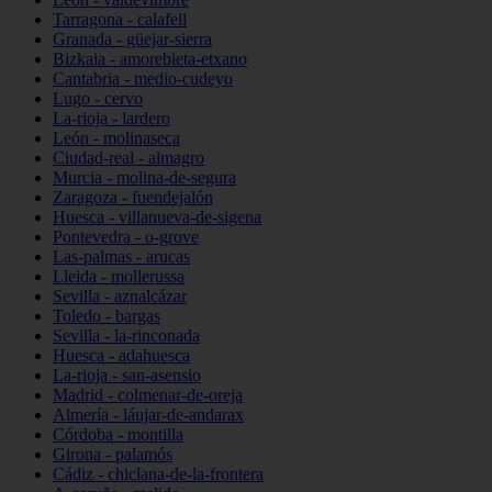
Tarragona - calafell
Granada - güejar-sierra
Bizkaia - amorebieta-etxano
Cantabria - medio-cudeyo
Lugo - cervo
La-rioja - lardero
León - molinaseca
Ciudad-real - almagro
Murcia - molina-de-segura
Zaragoza - fuendejalón
Huesca - villanueva-de-sigena
Pontevedra - o-grove
Las-palmas - arucas
Lleida - mollerussa
Sevilla - aznalcázar
Toledo - bargas
Sevilla - la-rinconada
Huesca - adahuesca
La-rioja - san-asensio
Madrid - colmenar-de-oreja
Almería - láujar-de-andarax
Córdoba - montilla
Girona - palamós
Cádiz - chiclana-de-la-frontera