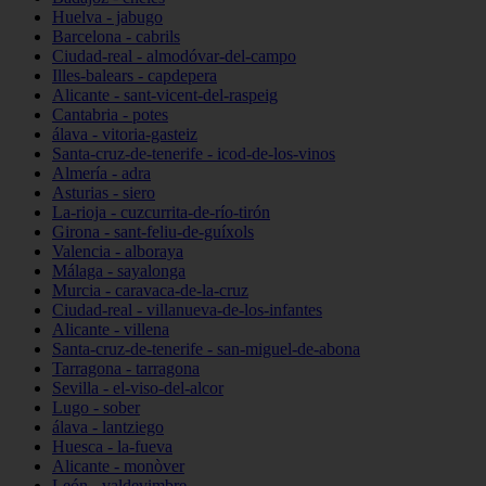
Huelva - jabugo
Barcelona - cabrils
Ciudad-real - almodóvar-del-campo
Illes-balears - capdepera
Alicante - sant-vicent-del-raspeig
Cantabria - potes
álava - vitoria-gasteiz
Santa-cruz-de-tenerife - icod-de-los-vinos
Almería - adra
Asturias - siero
La-rioja - cuzcurrita-de-río-tirón
Girona - sant-feliu-de-guíxols
Valencia - alboraya
Málaga - sayalonga
Murcia - caravaca-de-la-cruz
Ciudad-real - villanueva-de-los-infantes
Alicante - villena
Santa-cruz-de-tenerife - san-miguel-de-abona
Tarragona - tarragona
Sevilla - el-viso-del-alcor
Lugo - sober
álava - lantziego
Huesca - la-fueva
Alicante - monòver
León - valdevimbre