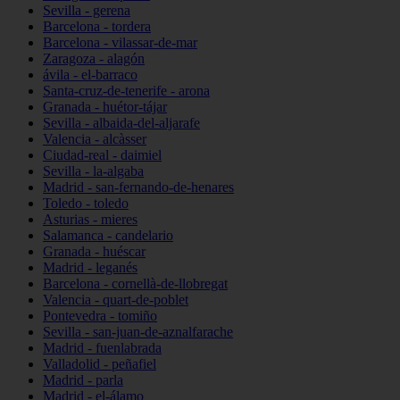
Sevilla - gerena
Barcelona - tordera
Barcelona - vilassar-de-mar
Zaragoza - alagón
ávila - el-barraco
Santa-cruz-de-tenerife - arona
Granada - huétor-tájar
Sevilla - albaida-del-aljarafe
Valencia - alcàsser
Ciudad-real - daimiel
Sevilla - la-algaba
Madrid - san-fernando-de-henares
Toledo - toledo
Asturias - mieres
Salamanca - candelario
Granada - huéscar
Madrid - leganés
Barcelona - cornellà-de-llobregat
Valencia - quart-de-poblet
Pontevedra - tomiño
Sevilla - san-juan-de-aznalfarache
Madrid - fuenlabrada
Valladolid - peñafiel
Madrid - parla
Madrid - el-álamo