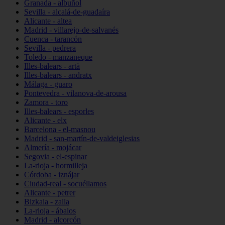
Granada - albuñol
Sevilla - alcalá-de-guadaíra
Alicante - altea
Madrid - villarejo-de-salvanés
Cuenca - tarancón
Sevilla - pedrera
Toledo - manzaneque
Illes-balears - artà
Illes-balears - andratx
Málaga - guaro
Pontevedra - vilanova-de-arousa
Zamora - toro
Illes-balears - esporles
Alicante - elx
Barcelona - el-masnou
Madrid - san-martín-de-valdeiglesias
Almería - mojácar
Segovia - el-espinar
La-rioja - hormilleja
Córdoba - iznájar
Ciudad-real - socuéllamos
Alicante - petrer
Bizkaia - zalla
La-rioja - ábalos
Madrid - alcorcón