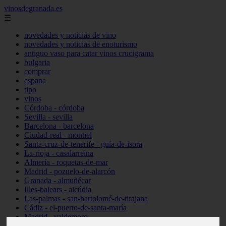
vinosdegranada.es
☰
novedades y noticias de vino
novedades y noticias de enoturismo
antiguo vaso para catar vinos crucigrama
bulgaria
comprar
espana
tipo
vinos
Córdoba - córdoba
Sevilla - sevilla
Barcelona - barcelona
Ciudad-real - montiel
Santa-cruz-de-tenerife - guía-de-isora
La-rioja - casalarreina
Almería - roquetas-de-mar
Madrid - pozuelo-de-alarcón
Granada - almuñécar
Illes-balears - alcúdia
Las-palmas - san-bartolomé-de-tirajana
Cádiz - el-puerto-de-santa-maría
Madrid - valdemoro
Granada - pulianas