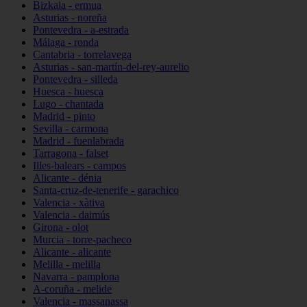
Bizkaia - ermua
Asturias - noreña
Pontevedra - a-estrada
Málaga - ronda
Cantabria - torrelavega
Asturias - san-martín-del-rey-aurelio
Pontevedra - silleda
Huesca - huesca
Lugo - chantada
Madrid - pinto
Sevilla - carmona
Madrid - fuenlabrada
Tarragona - falset
Illes-balears - campos
Alicante - dénia
Santa-cruz-de-tenerife - garachico
Valencia - xàtiva
Valencia - daimús
Girona - olot
Murcia - torre-pacheco
Alicante - alicante
Melilla - melilla
Navarra - pamplona
A-coruña - melide
Valencia - massanassa