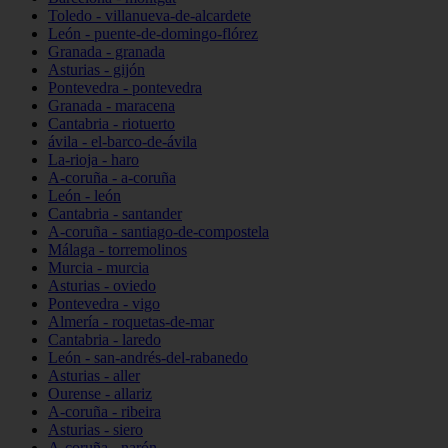
Toledo - villanueva-de-alcardete
León - puente-de-domingo-flórez
Granada - granada
Asturias - gijón
Pontevedra - pontevedra
Granada - maracena
Cantabria - riotuerto
ávila - el-barco-de-ávila
La-rioja - haro
A-coruña - a-coruña
León - león
Cantabria - santander
A-coruña - santiago-de-compostela
Málaga - torremolinos
Murcia - murcia
Asturias - oviedo
Pontevedra - vigo
Almería - roquetas-de-mar
Cantabria - laredo
León - san-andrés-del-rabanedo
Asturias - aller
Ourense - allariz
A-coruña - ribeira
Asturias - siero
A-coruña - narón