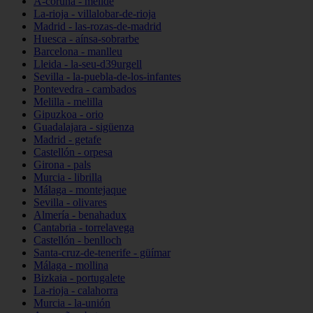
A-coruña - melide
La-rioja - villalobar-de-rioja
Madrid - las-rozas-de-madrid
Huesca - aínsa-sobrarbe
Barcelona - manlleu
Lleida - la-seu-d39urgell
Sevilla - la-puebla-de-los-infantes
Pontevedra - cambados
Melilla - melilla
Gipuzkoa - orio
Guadalajara - sigüenza
Madrid - getafe
Castellón - orpesa
Girona - pals
Murcia - librilla
Málaga - montejaque
Sevilla - olivares
Almería - benahadux
Cantabria - torrelavega
Castellón - benlloch
Santa-cruz-de-tenerife - güímar
Málaga - mollina
Bizkaia - portugalete
La-rioja - calahorra
Murcia - la-unión