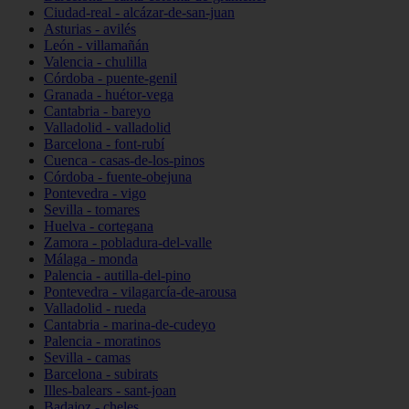
Ciudad-real - alcázar-de-san-juan
Asturias - avilés
León - villamañán
Valencia - chulilla
Córdoba - puente-genil
Granada - huétor-vega
Cantabria - bareyo
Valladolid - valladolid
Barcelona - font-rubí
Cuenca - casas-de-los-pinos
Córdoba - fuente-obejuna
Pontevedra - vigo
Sevilla - tomares
Huelva - cortegana
Zamora - pobladura-del-valle
Málaga - monda
Palencia - autilla-del-pino
Pontevedra - vilagarcía-de-arousa
Valladolid - rueda
Cantabria - marina-de-cudeyo
Palencia - moratinos
Sevilla - camas
Barcelona - subirats
Illes-balears - sant-joan
Badajoz - cheles