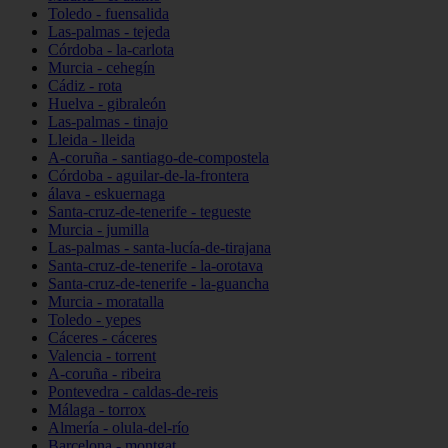
Toledo - fuensalida
Las-palmas - tejeda
Córdoba - la-carlota
Murcia - cehegín
Cádiz - rota
Huelva - gibraleón
Las-palmas - tinajo
Lleida - lleida
A-coruña - santiago-de-compostela
Córdoba - aguilar-de-la-frontera
álava - eskuernaga
Santa-cruz-de-tenerife - tegueste
Murcia - jumilla
Las-palmas - santa-lucía-de-tirajana
Santa-cruz-de-tenerife - la-orotava
Santa-cruz-de-tenerife - la-guancha
Murcia - moratalla
Toledo - yepes
Cáceres - cáceres
Valencia - torrent
A-coruña - ribeira
Pontevedra - caldas-de-reis
Málaga - torrox
Almería - olula-del-río
Barcelona - montgat