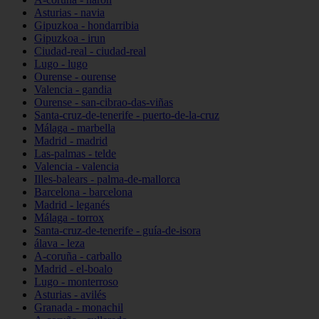
Asturias - navia
Gipuzkoa - hondarribia
Gipuzkoa - irun
Ciudad-real - ciudad-real
Lugo - lugo
Ourense - ourense
Valencia - gandia
Ourense - san-cibrao-das-viñas
Santa-cruz-de-tenerife - puerto-de-la-cruz
Málaga - marbella
Madrid - madrid
Las-palmas - telde
Valencia - valencia
Illes-balears - palma-de-mallorca
Barcelona - barcelona
Madrid - leganés
Málaga - torrox
Santa-cruz-de-tenerife - guía-de-isora
álava - leza
A-coruña - carballo
Madrid - el-boalo
Lugo - monterroso
Asturias - avilés
Granada - monachil