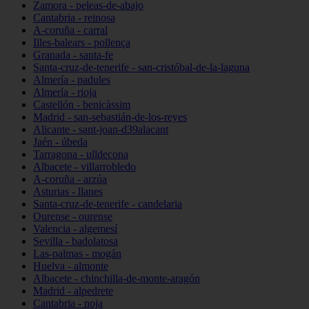
Zamora - peleas-de-abajo
Cantabria - reinosa
A-coruña - carral
Illes-balears - pollença
Granada - santa-fe
Santa-cruz-de-tenerife - san-cristóbal-de-la-laguna
Almería - padules
Almería - rioja
Castellón - benicàssim
Madrid - san-sebastián-de-los-reyes
Alicante - sant-joan-d39alacant
Jaén - úbeda
Tarragona - ulldecona
Albacete - villarrobledo
A-coruña - arzúa
Asturias - llanes
Santa-cruz-de-tenerife - candelaria
Ourense - ourense
Valencia - algemesí
Sevilla - badolatosa
Las-palmas - mogán
Huelva - almonte
Albacete - chinchilla-de-monte-aragón
Madrid - alpedrete
Cantabria - noja