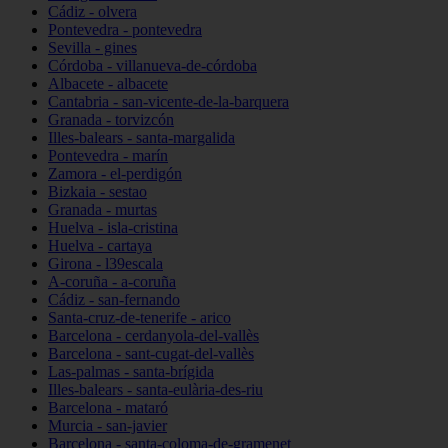
Cádiz - olvera
Pontevedra - pontevedra
Sevilla - gines
Córdoba - villanueva-de-córdoba
Albacete - albacete
Cantabria - san-vicente-de-la-barquera
Granada - torvizcón
Illes-balears - santa-margalida
Pontevedra - marín
Zamora - el-perdigón
Bizkaia - sestao
Granada - murtas
Huelva - isla-cristina
Huelva - cartaya
Girona - l39escala
A-coruña - a-coruña
Cádiz - san-fernando
Santa-cruz-de-tenerife - arico
Barcelona - cerdanyola-del-vallès
Barcelona - sant-cugat-del-vallès
Las-palmas - santa-brígida
Illes-balears - santa-eulària-des-riu
Barcelona - mataró
Murcia - san-javier
Barcelona - santa-coloma-de-gramenet