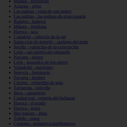
Málaga - fuengirola
Asturias - gijón
Las-palmas - vega-de-san-mateo
Las-palmas - las-palmas-de-gran-canaria
Badajoz - badajoz
Málaga - frigiliana
Huesca - jaca
Cantabria - cabezón-de-la-sal
Santa-cruz-de-tenerife - santiago-del-teide
Sevilla - valencina-de-la-concepción
León - san-andrés-del-rabanedo
Navarra - deierri
León - gusendos-de-los-oteros
Valladolid - mucientes
Segovia - fuentesoto
Navarra - lumbier
Cáceres - robledillo-de-gata
Tarragona - solivella
álava - samaniego
Ciudad-real - retuerta-del-bullaque
Huesca - el-grado
Huesca - graus
Illes-balears - ibiza
Toledo - orgaz
Córdoba - peñarroya-pueblonuevo