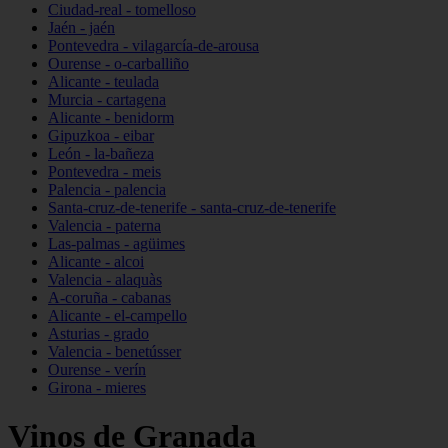
Ciudad-real - tomelloso
Jaén - jaén
Pontevedra - vilagarcía-de-arousa
Ourense - o-carballiño
Alicante - teulada
Murcia - cartagena
Alicante - benidorm
Gipuzkoa - eibar
León - la-bañeza
Pontevedra - meis
Palencia - palencia
Santa-cruz-de-tenerife - santa-cruz-de-tenerife
Valencia - paterna
Las-palmas - agüimes
Alicante - alcoi
Valencia - alaquàs
A-coruña - cabanas
Alicante - el-campello
Asturias - grado
Valencia - benetússer
Ourense - verín
Girona - mieres
Vinos de Granada