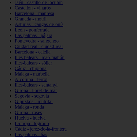
Jaén - castillo-de-locubín
Castellón - vinaròs
Barcelona - manresa
Granada - motril
Asturias - cangas-de-onís
León - ponferrada
Las-palmas - pájara
Pontevedra - sanxenxo
Ciudad-real - ciudad-real
Barcelona - calella
Illes-balears - maó-mahón
Illes-balears - sóller
Cádiz - chipiona
Málaga - marbella
A-coruña - ferrol
Illes-balears - santanyí
Girona - lloret-de-mar
Segovia - segovia
Gipuzkoa - mutriku
Málaga - ronda
Girona - roses
Huelva - huelva
La-rioja - logroño
Cádiz - jerez-de-la-frontera
Las-palmas - tías