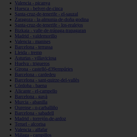
Valencia - picanya
Huesca - belver-de-cinca
Santa-cruz-de-tenerife - el-sauzal
Zaragoza - la-almunia-de-doña-godina
Santa-cruz-de-tenerife - los-realejos
Bizkaia - valle-de-trápaga-trapagaran
Madrid - valdemorillo
Valencia - manises
Barcelona - terrassa
Lleida - tremp
Asturias - villaviciosa
Huelva - trigueros
Girona - castelló-d39empúries
Barcelona - cardedeu
Barcelona - sant-quirze-del-vallès
Córdoba - baena
Alicante - el-campello
Barcelona - gavà
Murcia - abanilla
Ourense - o-carballiño
Barcelona - sabadell
Madrid - torrejón-de-ardoz
Teruel - alcorisa
Valencia - alfafar
Málaga - campillos