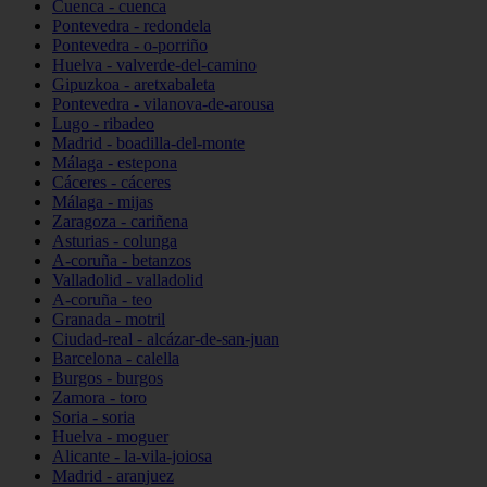
Cuenca - cuenca
Pontevedra - redondela
Pontevedra - o-porriño
Huelva - valverde-del-camino
Gipuzkoa - aretxabaleta
Pontevedra - vilanova-de-arousa
Lugo - ribadeo
Madrid - boadilla-del-monte
Málaga - estepona
Cáceres - cáceres
Málaga - mijas
Zaragoza - cariñena
Asturias - colunga
A-coruña - betanzos
Valladolid - valladolid
A-coruña - teo
Granada - motril
Ciudad-real - alcázar-de-san-juan
Barcelona - calella
Burgos - burgos
Zamora - toro
Soria - soria
Huelva - moguer
Alicante - la-vila-joiosa
Madrid - aranjuez