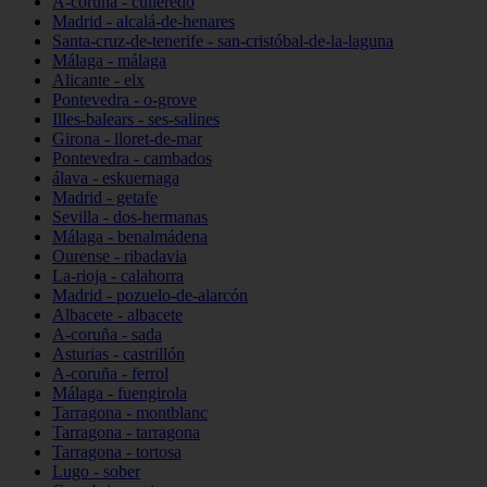
A-coruña - culleredo
Madrid - alcalá-de-henares
Santa-cruz-de-tenerife - san-cristóbal-de-la-laguna
Málaga - málaga
Alicante - elx
Pontevedra - o-grove
Illes-balears - ses-salines
Girona - lloret-de-mar
Pontevedra - cambados
álava - eskuernaga
Madrid - getafe
Sevilla - dos-hermanas
Málaga - benalmádena
Ourense - ribadavia
La-rioja - calahorra
Madrid - pozuelo-de-alarcón
Albacete - albacete
A-coruña - sada
Asturias - castrillón
A-coruña - ferrol
Málaga - fuengirola
Tarragona - montblanc
Tarragona - tarragona
Tarragona - tortosa
Lugo - sober