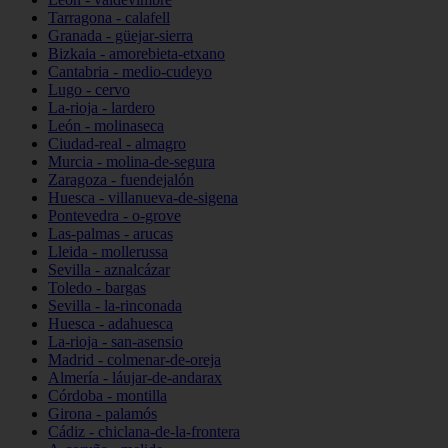
Tarragona - calafell
Granada - güejar-sierra
Bizkaia - amorebieta-etxano
Cantabria - medio-cudeyo
Lugo - cervo
La-rioja - lardero
León - molinaseca
Ciudad-real - almagro
Murcia - molina-de-segura
Zaragoza - fuendejalón
Huesca - villanueva-de-sigena
Pontevedra - o-grove
Las-palmas - arucas
Lleida - mollerussa
Sevilla - aznalcázar
Toledo - bargas
Sevilla - la-rinconada
Huesca - adahuesca
La-rioja - san-asensio
Madrid - colmenar-de-oreja
Almería - láujar-de-andarax
Córdoba - montilla
Girona - palamós
Cádiz - chiclana-de-la-frontera