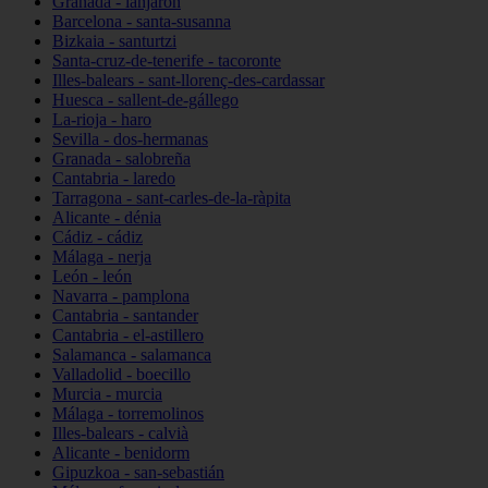
Granada - lanjarón
Barcelona - santa-susanna
Bizkaia - santurtzi
Santa-cruz-de-tenerife - tacoronte
Illes-balears - sant-llorenç-des-cardassar
Huesca - sallent-de-gállego
La-rioja - haro
Sevilla - dos-hermanas
Granada - salobreña
Cantabria - laredo
Tarragona - sant-carles-de-la-ràpita
Alicante - dénia
Cádiz - cádiz
Málaga - nerja
León - león
Navarra - pamplona
Cantabria - santander
Cantabria - el-astillero
Salamanca - salamanca
Valladolid - boecillo
Murcia - murcia
Málaga - torremolinos
Illes-balears - calvià
Alicante - benidorm
Gipuzkoa - san-sebastián