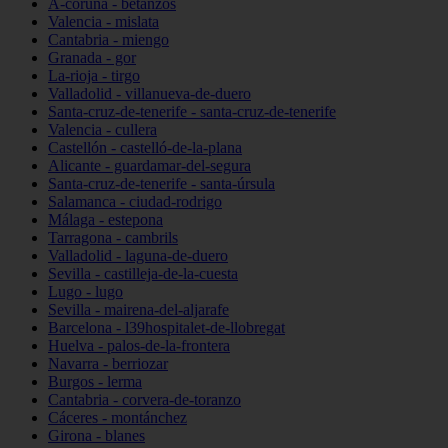
A-coruña - betanzos
Valencia - mislata
Cantabria - miengo
Granada - gor
La-rioja - tirgo
Valladolid - villanueva-de-duero
Santa-cruz-de-tenerife - santa-cruz-de-tenerife
Valencia - cullera
Castellón - castelló-de-la-plana
Alicante - guardamar-del-segura
Santa-cruz-de-tenerife - santa-úrsula
Salamanca - ciudad-rodrigo
Málaga - estepona
Tarragona - cambrils
Valladolid - laguna-de-duero
Sevilla - castilleja-de-la-cuesta
Lugo - lugo
Sevilla - mairena-del-aljarafe
Barcelona - l39hospitalet-de-llobregat
Huelva - palos-de-la-frontera
Navarra - berriozar
Burgos - lerma
Cantabria - corvera-de-toranzo
Cáceres - montánchez
Girona - blanes