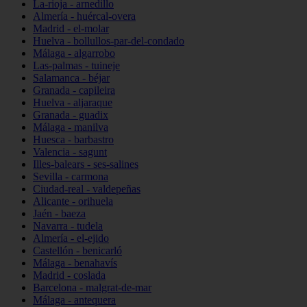
La-rioja - arnedillo
Almería - huércal-overa
Madrid - el-molar
Huelva - bollullos-par-del-condado
Málaga - algarrobo
Las-palmas - tuineje
Salamanca - béjar
Granada - capileira
Huelva - aljaraque
Granada - guadix
Málaga - manilva
Huesca - barbastro
Valencia - sagunt
Illes-balears - ses-salines
Sevilla - carmona
Ciudad-real - valdepeñas
Alicante - orihuela
Jaén - baeza
Navarra - tudela
Almería - el-ejido
Castellón - benicarló
Málaga - benahavís
Madrid - coslada
Barcelona - malgrat-de-mar
Málaga - antequera