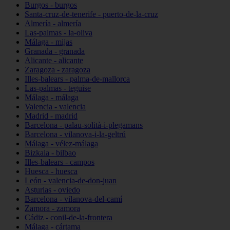
Burgos - burgos
Santa-cruz-de-tenerife - puerto-de-la-cruz
Almería - almería
Las-palmas - la-oliva
Málaga - mijas
Granada - granada
Alicante - alicante
Zaragoza - zaragoza
Illes-balears - palma-de-mallorca
Las-palmas - teguise
Málaga - málaga
Valencia - valencia
Madrid - madrid
Barcelona - palau-solità-i-plegamans
Barcelona - vilanova-i-la-geltrú
Málaga - vélez-málaga
Bizkaia - bilbao
Illes-balears - campos
Huesca - huesca
León - valencia-de-don-juan
Asturias - oviedo
Barcelona - vilanova-del-camí
Zamora - zamora
Cádiz - conil-de-la-frontera
Málaga - cártama