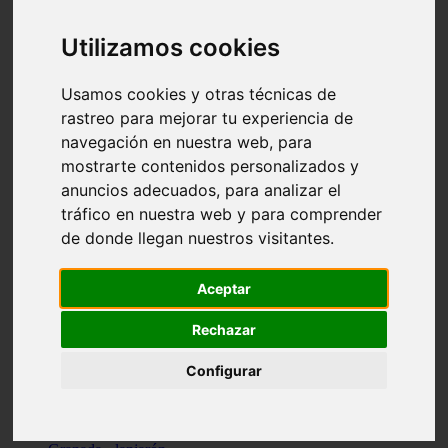
Santa-cruz-de-tenerife - los-llanos-de-aridane
Cantabria - suances
Utilizamos cookies
Sevilla - bormujos
Granada - monachil
Málaga - júzcar
Usamos cookies y otras técnicas de
Huesca - isábena
rastreo para mejorar tu experiencia de
Huesca - alquézar
navegación en nuestra web, para
Huesca - castejón-de-sos
Lleida - alt-àneu
mostrarte contenidos personalizados y
Sevilla - marinaleda
anuncios adecuados, para analizar el
Córdoba - almedinilla
tráfico en nuestra web y para comprender
Navarra - zangoza
Cantabria - arenas-de-iguña
de donde llegan nuestros visitantes.
Barcelona - la-pobla-de-lillet
Murcia - cartagena
Las-palmas - yaiza
Aceptar
Madrid - nuevo-baztán
Sevilla - arahal
Rechazar
Málaga - istán
Valladolid - fuensaldaña
Configurar
Sevilla - salteras
Huesca - biescas
Granada - pampaneira
La-rioja - ezcaray