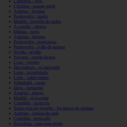
Cantabria - noja
Córdoba - puente-genil
Asturias - laviana
Pontevedra - marín
Madrid - torrejón-de-ardoz
A-coruña - oleiros
Málaga - nerja
Asturias - langreo
Pontevedra - ponteareas
Pontevedra - a-illa-de-arousa
Sevilla - sevilla
Navarra - estella-lizarra
Lugo - viveiro
Illes-balears - es-mercadal
Lugo - mondoñedo
León - valdevimbre
Valladolid - rueda
álava - laguardia
Asturias - mieres
Madrid - el-escorial
Castellón - moncofa
Santa-cruz-de-tenerife - los-llanos-de-aridane
Asturias - cangas-de-onís
Castellón - benicarló
Barcelona - sant-joan-despí