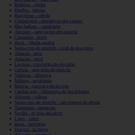
Badajoz - cheles
Huelva - jabugo
Barcelona - cabrils
Ciudad-real - almodóvar-del-campo
Illes-balears - capdepera
Alicante - sant-vicent-del-raspeig
Cantabria - potes
álava - vitoria-gasteiz
Santa-cruz-de-tenerife - icod-de-los-vinos
Almería - adra
Asturias - siero
La-rioja - cuzcurrita-de-río-tirón
Girona - sant-feliu-de-guíxols
Valencia - alboraya
Málaga - sayalonga
Murcia - caravaca-de-la-cruz
Ciudad-real - villanueva-de-los-infantes
Alicante - villena
Santa-cruz-de-tenerife - san-miguel-de-abona
Tarragona - tarragona
Sevilla - el-viso-del-alcor
Lugo - sober
álava - lantziego
Huesca - la-fueva
Alicante - monòver