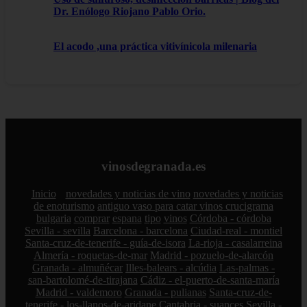
Dr. Enólogo Riojano Pablo Orio.
El acodo ,una práctica vitivínicola milenaria
vinosdegranada.es
Inicio
novedades y noticias de vino
novedades y noticias
de enoturismo
antiguo vaso para catar vinos crucigrama
bulgaria
comprar
espana
tipo
vinos
Córdoba - córdoba
Sevilla - sevilla
Barcelona - barcelona
Ciudad-real - montiel
Santa-cruz-de-tenerife - guía-de-isora
La-rioja - casalarreina
Almería - roquetas-de-mar
Madrid - pozuelo-de-alarcón
Granada - almuñécar
Illes-balears - alcúdia
Las-palmas -
san-bartolomé-de-tirajana
Cádiz - el-puerto-de-santa-maría
Madrid - valdemoro
Granada - pulianas
Santa-cruz-de-
tenerife - los-llanos-de-aridane
Cantabria - suances
Sevilla -