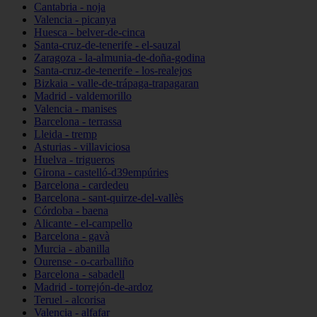
Cantabria - noja
Valencia - picanya
Huesca - belver-de-cinca
Santa-cruz-de-tenerife - el-sauzal
Zaragoza - la-almunia-de-doña-godina
Santa-cruz-de-tenerife - los-realejos
Bizkaia - valle-de-trápaga-trapagaran
Madrid - valdemorillo
Valencia - manises
Barcelona - terrassa
Lleida - tremp
Asturias - villaviciosa
Huelva - trigueros
Girona - castelló-d39empúries
Barcelona - cardedeu
Barcelona - sant-quirze-del-vallès
Córdoba - baena
Alicante - el-campello
Barcelona - gavà
Murcia - abanilla
Ourense - o-carballiño
Barcelona - sabadell
Madrid - torrejón-de-ardoz
Teruel - alcorisa
Valencia - alfafar