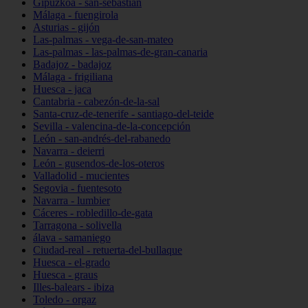
Gipuzkoa - san-sebastián
Málaga - fuengirola
Asturias - gijón
Las-palmas - vega-de-san-mateo
Las-palmas - las-palmas-de-gran-canaria
Badajoz - badajoz
Málaga - frigiliana
Huesca - jaca
Cantabria - cabezón-de-la-sal
Santa-cruz-de-tenerife - santiago-del-teide
Sevilla - valencina-de-la-concepción
León - san-andrés-del-rabanedo
Navarra - deierri
León - gusendos-de-los-oteros
Valladolid - mucientes
Segovia - fuentesoto
Navarra - lumbier
Cáceres - robledillo-de-gata
Tarragona - solivella
álava - samaniego
Ciudad-real - retuerta-del-bullaque
Huesca - el-grado
Huesca - graus
Illes-balears - ibiza
Toledo - orgaz