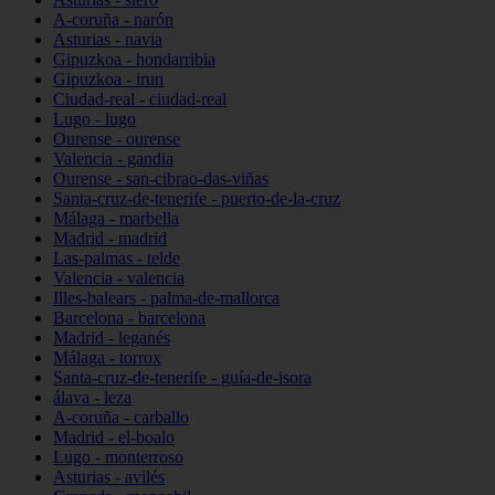
A-coruña - narón
Asturias - navia
Gipuzkoa - hondarribia
Gipuzkoa - irun
Ciudad-real - ciudad-real
Lugo - lugo
Ourense - ourense
Valencia - gandia
Ourense - san-cibrao-das-viñas
Santa-cruz-de-tenerife - puerto-de-la-cruz
Málaga - marbella
Madrid - madrid
Las-palmas - telde
Valencia - valencia
Illes-balears - palma-de-mallorca
Barcelona - barcelona
Madrid - leganés
Málaga - torrox
Santa-cruz-de-tenerife - guía-de-isora
álava - leza
A-coruña - carballo
Madrid - el-boalo
Lugo - monterroso
Asturias - avilés