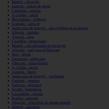
Madrid - alcorcón
Zamora - peleas-de-abajo
Cantabria - reinosa
A-coruña - carral
Illes-balears - pollença
Granada - santa-fe
Santa-cruz-de-tenerife - san-cristóbal-de-la-laguna
Almería - padules
Almería - rioja
Castellón - benicàssim
Madrid - san-sebastián-de-los-reyes
Alicante - sant-joan-d39alacant
Jaén - úbeda
Tarragona - ulldecona
Albacete - villarrobledo
A-coruña - arzúa
Asturias - llanes
Santa-cruz-de-tenerife - candelaria
Ourense - ourense
Valencia - algemesí
Sevilla - badolatosa
Las-palmas - mogán
Huelva - almonte
Albacete - chinchilla-de-monte-aragón
Madrid - alpedrete