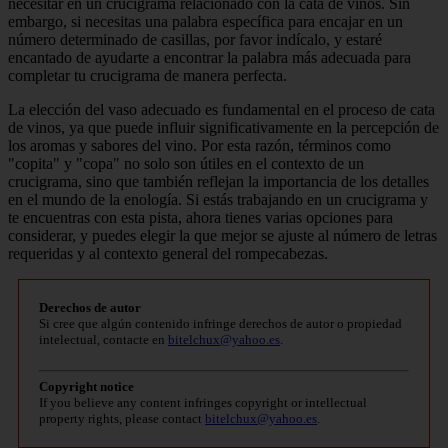
necesitar en un crucigrama relacionado con la cata de vinos. Sin
embargo, si necesitas una palabra específica para encajar en un
número determinado de casillas, por favor indícalo, y estaré
encantado de ayudarte a encontrar la palabra más adecuada para
completar tu crucigrama de manera perfecta.
La elección del vaso adecuado es fundamental en el proceso de cata
de vinos, ya que puede influir significativamente en la percepción de
los aromas y sabores del vino. Por esta razón, términos como
"copita" y "copa" no solo son útiles en el contexto de un
crucigrama, sino que también reflejan la importancia de los detalles
en el mundo de la enología. Si estás trabajando en un crucigrama y
te encuentras con esta pista, ahora tienes varias opciones para
considerar, y puedes elegir la que mejor se ajuste al número de letras
requeridas y al contexto general del rompecabezas.
Derechos de autor
Si cree que algún contenido infringe derechos de autor o propiedad
intelectual, contacte en
bitelchux@yahoo.es
.
Copyright notice
If you believe any content infringes copyright or intellectual
property rights, please contact
bitelchux@yahoo.es
.