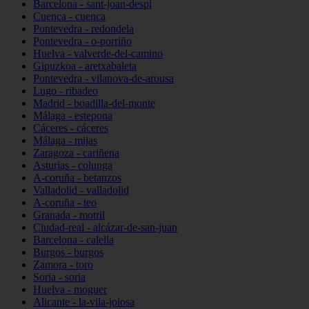
Barcelona - sant-joan-despí
Cuenca - cuenca
Pontevedra - redondela
Pontevedra - o-porriño
Huelva - valverde-del-camino
Gipuzkoa - aretxabaleta
Pontevedra - vilanova-de-arousa
Lugo - ribadeo
Madrid - boadilla-del-monte
Málaga - estepona
Cáceres - cáceres
Málaga - mijas
Zaragoza - cariñena
Asturias - colunga
A-coruña - betanzos
Valladolid - valladolid
A-coruña - teo
Granada - motril
Ciudad-real - alcázar-de-san-juan
Barcelona - calella
Burgos - burgos
Zamora - toro
Soria - soria
Huelva - moguer
Alicante - la-vila-joiosa