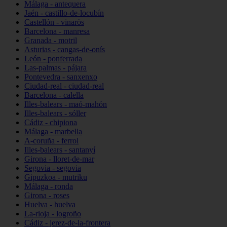
Málaga - antequera
Jaén - castillo-de-locubín
Castellón - vinaròs
Barcelona - manresa
Granada - motril
Asturias - cangas-de-onís
León - ponferrada
Las-palmas - pájara
Pontevedra - sanxenxo
Ciudad-real - ciudad-real
Barcelona - calella
Illes-balears - maó-mahón
Illes-balears - sóller
Cádiz - chipiona
Málaga - marbella
A-coruña - ferrol
Illes-balears - santanyí
Girona - lloret-de-mar
Segovia - segovia
Gipuzkoa - mutriku
Málaga - ronda
Girona - roses
Huelva - huelva
La-rioja - logroño
Cádiz - jerez-de-la-frontera