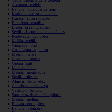
Cádiz - chiclana-de-la-frontera
A-coruña - melide
La-rioja - villalobar-de-rioja
Madrid - las-rozas-de-madrid
Huesca - aínsa-sobrarbe
Barcelona - manlleu
Lleida - la-seu-d39urgell
Sevilla - la-puebla-de-los-infantes
Pontevedra - cambados
Melilla - melilla
Gipuzkoa - orio
Guadalajara - sigüenza
Madrid - getafe
Castellón - orpesa
Girona - pals
Murcia - librilla
Málaga - montejaque
Sevilla - olivares
Almería - benahadux
Cantabria - torrelavega
Castellón - benlloch
Santa-cruz-de-tenerife - güímar
Málaga - mollina
Bizkaia - portugalete
La-rioja - calahorra