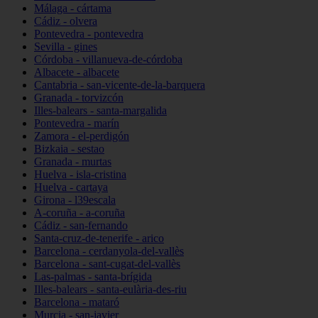
Málaga - cártama
Cádiz - olvera
Pontevedra - pontevedra
Sevilla - gines
Córdoba - villanueva-de-córdoba
Albacete - albacete
Cantabria - san-vicente-de-la-barquera
Granada - torvizcón
Illes-balears - santa-margalida
Pontevedra - marín
Zamora - el-perdigón
Bizkaia - sestao
Granada - murtas
Huelva - isla-cristina
Huelva - cartaya
Girona - l39escala
A-coruña - a-coruña
Cádiz - san-fernando
Santa-cruz-de-tenerife - arico
Barcelona - cerdanyola-del-vallès
Barcelona - sant-cugat-del-vallès
Las-palmas - santa-brígida
Illes-balears - santa-eulària-des-riu
Barcelona - mataró
Murcia - san-javier