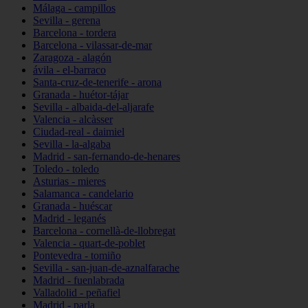
Málaga - campillos
Sevilla - gerena
Barcelona - tordera
Barcelona - vilassar-de-mar
Zaragoza - alagón
ávila - el-barraco
Santa-cruz-de-tenerife - arona
Granada - huétor-tájar
Sevilla - albaida-del-aljarafe
Valencia - alcàsser
Ciudad-real - daimiel
Sevilla - la-algaba
Madrid - san-fernando-de-henares
Toledo - toledo
Asturias - mieres
Salamanca - candelario
Granada - huéscar
Madrid - leganés
Barcelona - cornellà-de-llobregat
Valencia - quart-de-poblet
Pontevedra - tomiño
Sevilla - san-juan-de-aznalfarache
Madrid - fuenlabrada
Valladolid - peñafiel
Madrid - parla