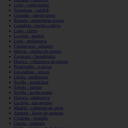
León - valdevimbre
Tarragona - calafell
Granada - güejar-sierra
Bizkaia - amorebieta-etxano
Cantabria - medio-cudeyo
Lugo - cervo
La-rioja - lardero
León - molinaseca
Ciudad-real - almagro
Murcia - molina-de-segura
Zaragoza - fuendejalón
Huesca - villanueva-de-sigena
Pontevedra - o-grove
Las-palmas - arucas
Lleida - mollerussa
Sevilla - aznalcázar
Toledo - bargas
Sevilla - la-rinconada
Huesca - adahuesca
La-rioja - san-asensio
Madrid - colmenar-de-oreja
Almería - láujar-de-andarax
Córdoba - montilla
Girona - palamós