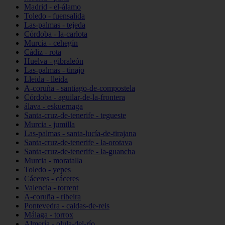
Madrid - el-álamo
Toledo - fuensalida
Las-palmas - tejeda
Córdoba - la-carlota
Murcia - cehegín
Cádiz - rota
Huelva - gibraleón
Las-palmas - tinajo
Lleida - lleida
A-coruña - santiago-de-compostela
Córdoba - aguilar-de-la-frontera
álava - eskuernaga
Santa-cruz-de-tenerife - tegueste
Murcia - jumilla
Las-palmas - santa-lucía-de-tirajana
Santa-cruz-de-tenerife - la-orotava
Santa-cruz-de-tenerife - la-guancha
Murcia - moratalla
Toledo - yepes
Cáceres - cáceres
Valencia - torrent
A-coruña - ribeira
Pontevedra - caldas-de-reis
Málaga - torrox
Almería - olula-del-río