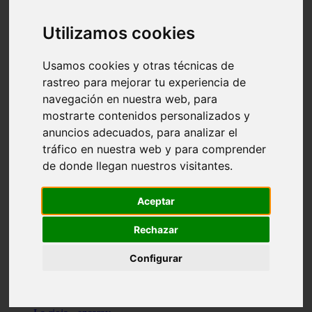
Granada - pulianas
Santa-cruz-de-tenerife - los-llanos-de-aridane
Utilizamos cookies
Cantabria - suances
Sevilla - bormujos
Granada - monachil
Usamos cookies y otras técnicas de
Málaga - júzcar
rastreo para mejorar tu experiencia de
Huesca - isábena
navegación en nuestra web, para
Huesca - alquézar
Huesca - castejón-de-sos
mostrarte contenidos personalizados y
Lleida - alt-àneu
anuncios adecuados, para analizar el
Sevilla - marinaleda
tráfico en nuestra web y para comprender
Córdoba - almedinilla
Navarra - zangoza
de donde llegan nuestros visitantes.
Cantabria - arenas-de-iguña
Barcelona - la-pobla-de-lillet
Murcia - cartagena
Aceptar
Las-palmas - yaiza
Madrid - nuevo-baztán
Rechazar
Sevilla - arahal
Málaga - istán
Configurar
Valladolid - fuensaldaña
Sevilla - salteras
Huesca - biescas
Granada - pampaneira