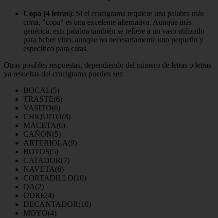
Copa (4 letras)
: Si el crucigrama requiere una palabra más
corta, "copa" es una excelente alternativa. Aunque más
genérica, esta palabra también se refiere a un vaso utilizado
para beber vino, aunque no necesariamente uno pequeño y
específico para catas.
Otras posibles respuestas, dependiendo del número de letras o letras
ya resueltas del crucigrama pueden ser:
BOCAL(5)
TRASTE(6)
VASITO(6)
CHIQUITO(8)
MACETA(6)
CAÑON(5)
ARTERIOLA(9)
BOTOS(5)
CATADOR(7)
NAVETA(6)
CORTADILLO(10)
QA(2)
ODRE(4)
DECANTADOR(10)
MOYO(4)