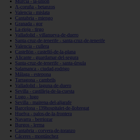
Murcia - la-unión
A-coruña - betanzos
Valencia - mislata
Cantabria - miengo
Granada - gor
La-rioja - tirgo
Valladolid - villanueva-de-duero
Santa-cruz-de-tenerife - santa-cruz-de-tenerife
Valencia - cullera
Castellón - castelló-de-la-plana
Alicante - guardamar-del-segura
Santa-cruz-de-tenerife - santa-úrsula
Salamanca - ciudad-rodrigo
Málaga - estepona
Tarragona - cambrils
Valladolid - laguna-de-duero
Sevilla - castilleja-de-la-cuesta
Lugo - lugo
Sevilla - mairena-del-aljarafe
Barcelona - l39hospitalet-de-llobregat
Huelva - palos-de-la-frontera
Navarra - berriozar
Burgos - lerma
Cantabria - corvera-de-toranzo
Cáceres - montánchez