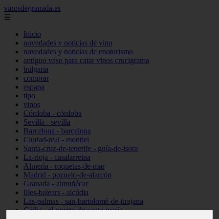
vinosdegranada.es
☰
Inicio
novedades y noticias de vino
novedades y noticias de enoturismo
antiguo vaso para catar vinos crucigrama
bulgaria
comprar
espana
tipo
vinos
Córdoba - córdoba
Sevilla - sevilla
Barcelona - barcelona
Ciudad-real - montiel
Santa-cruz-de-tenerife - guía-de-isora
La-rioja - casalarreina
Almería - roquetas-de-mar
Madrid - pozuelo-de-alarcón
Granada - almuñécar
Illes-balears - alcúdia
Las-palmas - san-bartolomé-de-tirajana
Cádiz - el-puerto-de-santa-maría
Madrid - valdemoro