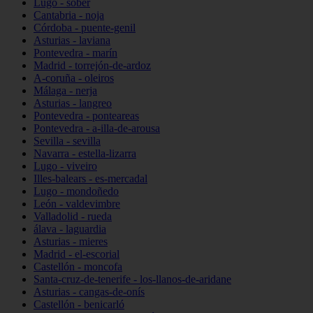
Lugo - sober
Cantabria - noja
Córdoba - puente-genil
Asturias - laviana
Pontevedra - marín
Madrid - torrejón-de-ardoz
A-coruña - oleiros
Málaga - nerja
Asturias - langreo
Pontevedra - ponteareas
Pontevedra - a-illa-de-arousa
Sevilla - sevilla
Navarra - estella-lizarra
Lugo - viveiro
Illes-balears - es-mercadal
Lugo - mondoñedo
León - valdevimbre
Valladolid - rueda
álava - laguardia
Asturias - mieres
Madrid - el-escorial
Castellón - moncofa
Santa-cruz-de-tenerife - los-llanos-de-aridane
Asturias - cangas-de-onís
Castellón - benicarló