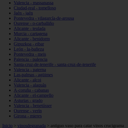
Valencia - massanassa
Ciudad-real - tomelloso
Jaén - jaén
Pontevedra - vilagarcía-de-arousa
Ourense - o-carballiño
Alicante - teulada
Murcia - cartagena
Alicante - benidorm
Gipuzkoa - eibar
León - la-bañeza
Pontevedra - meis
Palencia - palencia
Santa-cruz-de-tenerife - santa-cruz-de-tenerife
Valencia - paterna
Las-palmas - agüimes
Alicante - alcoi
Valencia - alaquàs
A-coruña - cabanas
Alicante - el-campello
Asturias - grado
Valencia - benetússer
Ourense - verín
Girona - mieres
Inicio
>
vinosdegranada
>
antiguo vaso para catar vinos crucigrama