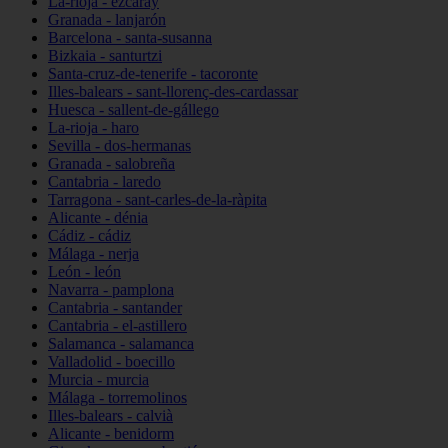
La-rioja - ezcaray
Granada - lanjarón
Barcelona - santa-susanna
Bizkaia - santurtzi
Santa-cruz-de-tenerife - tacoronte
Illes-balears - sant-llorenç-des-cardassar
Huesca - sallent-de-gállego
La-rioja - haro
Sevilla - dos-hermanas
Granada - salobreña
Cantabria - laredo
Tarragona - sant-carles-de-la-ràpita
Alicante - dénia
Cádiz - cádiz
Málaga - nerja
León - león
Navarra - pamplona
Cantabria - santander
Cantabria - el-astillero
Salamanca - salamanca
Valladolid - boecillo
Murcia - murcia
Málaga - torremolinos
Illes-balears - calvià
Alicante - benidorm