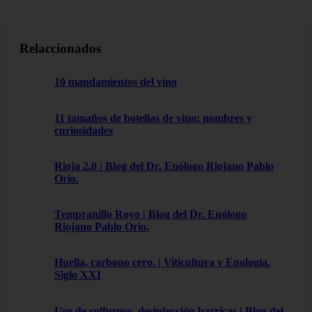
Relaccionados
10 mandamientos del vino
11 tamaños de botellas de vino: nombres y
curiosidades
Rioja 2.0 | Blog del Dr. Enólogo Riojano Pablo
Orio.
Tempranillo Royo | Blog del Dr. Enólogo
Riojano Pablo Orio.
Huella, carbono cero. | Viticultura y Enología.
Siglo XXI
Uso de sulfuroso, desinfección barricas | Blog del