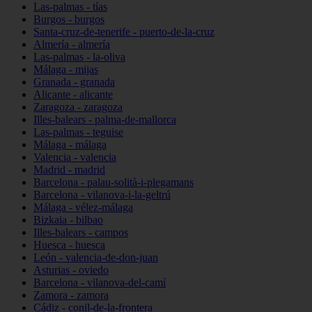
Las-palmas - tías
Burgos - burgos
Santa-cruz-de-tenerife - puerto-de-la-cruz
Almería - almería
Las-palmas - la-oliva
Málaga - mijas
Granada - granada
Alicante - alicante
Zaragoza - zaragoza
Illes-balears - palma-de-mallorca
Las-palmas - teguise
Málaga - málaga
Valencia - valencia
Madrid - madrid
Barcelona - palau-solità-i-plegamans
Barcelona - vilanova-i-la-geltrú
Málaga - vélez-málaga
Bizkaia - bilbao
Illes-balears - campos
Huesca - huesca
León - valencia-de-don-juan
Asturias - oviedo
Barcelona - vilanova-del-camí
Zamora - zamora
Cádiz - conil-de-la-frontera