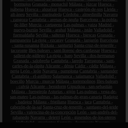
bormujos
Granada - monachil
Málaga - júzcar
Huesca -
isábena
Huesca - alquézar
Huesca - castejón-de-sos
Lleida -
alt-àneu
Sevilla - marinaleda
Córdoba - almedinilla
Navarra
- zangoza
Cantabria - arenas-de-iguña
Barcelona - la-pobla-
de-lillet
Murcia - cartagena
Las-palmas - yaiza
Madrid -
nuevo-baztán
Sevilla - arahal
Málaga - istán
Valladolid -
fuensaldaña
Sevilla - salteras
Huesca - biescas
Granada -
pampaneira
La-rioja - ezcaray
Granada - lanjarón
Barcelona
- santa-susanna
Bizkaia - santurtzi
Santa-cruz-de-tenerife -
tacoronte
Illes-balears - sant-llorenç-des-cardassar
Huesca -
sallent-de-gállego
La-rioja - haro
Sevilla - dos-hermanas
Granada - salobreña
Cantabria - laredo
Tarragona - sant-
carles-de-la-ràpita
Alicante - dénia
Cádiz - cádiz
Málaga -
nerja
León - león
Navarra - pamplona
Cantabria - santander
Cantabria - el-astillero
Salamanca - salamanca
Valladolid -
boecillo
Murcia - murcia
Málaga - torremolinos
Illes-balears
- calvià
Alicante - benidorm
Gipuzkoa - san-sebastián
Málaga - fuengirola
Asturias - gijón
Las-palmas - vega-de-
san-mateo
Las-palmas - las-palmas-de-gran-canaria
Badajoz
- badajoz
Málaga - frigiliana
Huesca - jaca
Cantabria -
cabezón-de-la-sal
Santa-cruz-de-tenerife - santiago-del-teide
Sevilla - valencina-de-la-concepción
León - san-andrés-del-
rabanedo
Navarra - deierri
León - gusendos-de-los-oteros
Valladolid - mucientes
Segovia - fuentesoto
Navarra -
lumbier
Cáceres - robledillo-de-gata
Tarragona - solivella