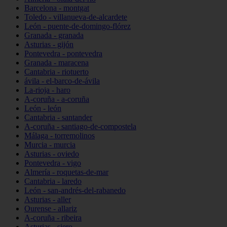
Barcelona - montgat
Toledo - villanueva-de-alcardete
León - puente-de-domingo-flórez
Granada - granada
Asturias - gijón
Pontevedra - pontevedra
Granada - maracena
Cantabria - riotuerto
ávila - el-barco-de-ávila
La-rioja - haro
A-coruña - a-coruña
León - león
Cantabria - santander
A-coruña - santiago-de-compostela
Málaga - torremolinos
Murcia - murcia
Asturias - oviedo
Pontevedra - vigo
Almería - roquetas-de-mar
Cantabria - laredo
León - san-andrés-del-rabanedo
Asturias - aller
Ourense - allariz
A-coruña - ribeira
Asturias - siero