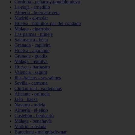
Córdoba - peñarroya-pueblonuevo
La-rioja - arnedillo
Almería - huércal-overa
Madrid - el-molar
Huelva - bollullos-par-del-condado
Málaga - algarrobo
Las-palmas - tuineje
Salamanca - béjar
Granada - capileira
Huelva - aljaraque
Granada - guadix
Málaga - manilva
Huesca - barbastro
Valencia - sagunt
Illes-balears - ses-salines
Sevilla - carmona
Ciudad-real - valdepeñas
Alicante - orihuela
Jaén - baeza
Navarra - tudela
Almería - el-ejido
Castellón - benicarló
Málaga - benahavís
Madrid - coslada
Barcelona - malgrat-de-mar