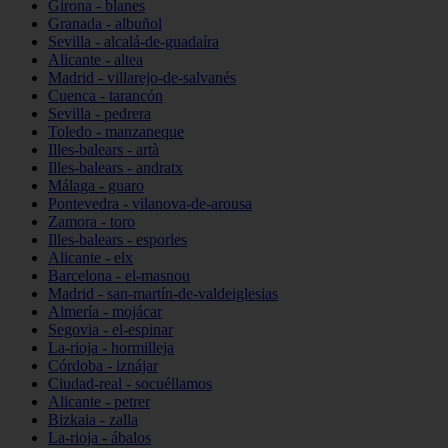
Girona - blanes
Granada - albuñol
Sevilla - alcalá-de-guadaíra
Alicante - altea
Madrid - villarejo-de-salvanés
Cuenca - tarancón
Sevilla - pedrera
Toledo - manzaneque
Illes-balears - artà
Illes-balears - andratx
Málaga - guaro
Pontevedra - vilanova-de-arousa
Zamora - toro
Illes-balears - esporles
Alicante - elx
Barcelona - el-masnou
Madrid - san-martín-de-valdeiglesias
Almería - mojácar
Segovia - el-espinar
La-rioja - hormilleja
Córdoba - iznájar
Ciudad-real - socuéllamos
Alicante - petrer
Bizkaia - zalla
La-rioja - ábalos