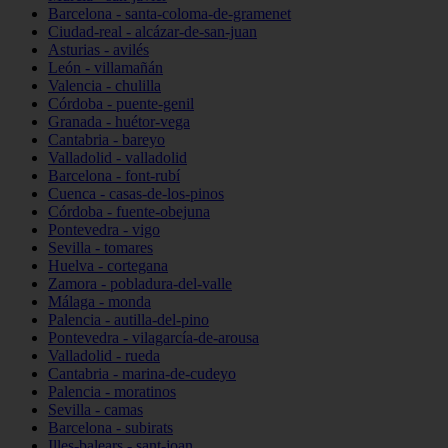
Barcelona - santa-coloma-de-gramenet
Ciudad-real - alcázar-de-san-juan
Asturias - avilés
León - villamañán
Valencia - chulilla
Córdoba - puente-genil
Granada - huétor-vega
Cantabria - bareyo
Valladolid - valladolid
Barcelona - font-rubí
Cuenca - casas-de-los-pinos
Córdoba - fuente-obejuna
Pontevedra - vigo
Sevilla - tomares
Huelva - cortegana
Zamora - pobladura-del-valle
Málaga - monda
Palencia - autilla-del-pino
Pontevedra - vilagarcía-de-arousa
Valladolid - rueda
Cantabria - marina-de-cudeyo
Palencia - moratinos
Sevilla - camas
Barcelona - subirats
Illes-balears - sant-joan