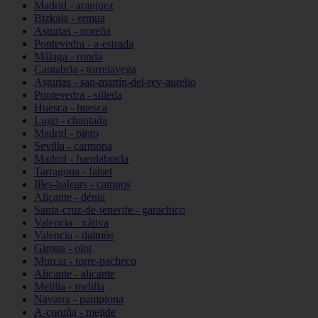
Madrid - aranjuez
Bizkaia - ermua
Asturias - noreña
Pontevedra - a-estrada
Málaga - ronda
Cantabria - torrelavega
Asturias - san-martín-del-rey-aurelio
Pontevedra - silleda
Huesca - huesca
Lugo - chantada
Madrid - pinto
Sevilla - carmona
Madrid - fuenlabrada
Tarragona - falset
Illes-balears - campos
Alicante - dénia
Santa-cruz-de-tenerife - garachico
Valencia - xàtiva
Valencia - daimús
Girona - olot
Murcia - torre-pacheco
Alicante - alicante
Melilla - melilla
Navarra - pamplona
A-coruña - melide