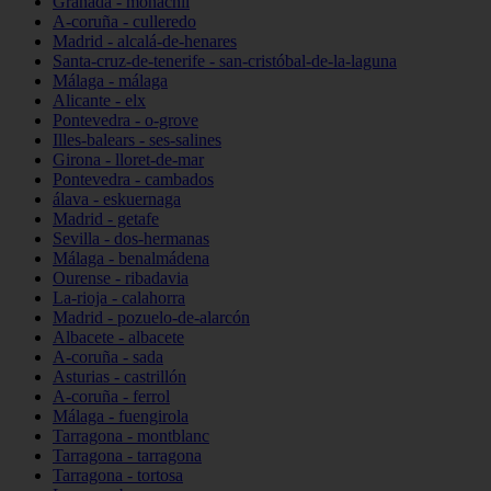
Granada - monachil
A-coruña - culleredo
Madrid - alcalá-de-henares
Santa-cruz-de-tenerife - san-cristóbal-de-la-laguna
Málaga - málaga
Alicante - elx
Pontevedra - o-grove
Illes-balears - ses-salines
Girona - lloret-de-mar
Pontevedra - cambados
álava - eskuernaga
Madrid - getafe
Sevilla - dos-hermanas
Málaga - benalmádena
Ourense - ribadavia
La-rioja - calahorra
Madrid - pozuelo-de-alarcón
Albacete - albacete
A-coruña - sada
Asturias - castrillón
A-coruña - ferrol
Málaga - fuengirola
Tarragona - montblanc
Tarragona - tarragona
Tarragona - tortosa