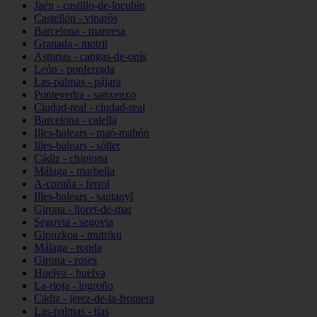
Jaén - castillo-de-locubín
Castellón - vinaròs
Barcelona - manresa
Granada - motril
Asturias - cangas-de-onís
León - ponferrada
Las-palmas - pájara
Pontevedra - sanxenxo
Ciudad-real - ciudad-real
Barcelona - calella
Illes-balears - maó-mahón
Illes-balears - sóller
Cádiz - chipiona
Málaga - marbella
A-coruña - ferrol
Illes-balears - santanyí
Girona - lloret-de-mar
Segovia - segovia
Gipuzkoa - mutriku
Málaga - ronda
Girona - roses
Huelva - huelva
La-rioja - logroño
Cádiz - jerez-de-la-frontera
Las-palmas - tías