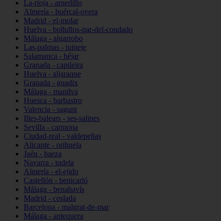
La-rioja - arnedillo
Almería - huércal-overa
Madrid - el-molar
Huelva - bollullos-par-del-condado
Málaga - algarrobo
Las-palmas - tuineje
Salamanca - béjar
Granada - capileira
Huelva - aljaraque
Granada - guadix
Málaga - manilva
Huesca - barbastro
Valencia - sagunt
Illes-balears - ses-salines
Sevilla - carmona
Ciudad-real - valdepeñas
Alicante - orihuela
Jaén - baeza
Navarra - tudela
Almería - el-ejido
Castellón - benicarló
Málaga - benahavís
Madrid - coslada
Barcelona - malgrat-de-mar
Málaga - antequera