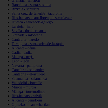
Granada - lanjarón
Barcelona - santa-susanna
Bizkaia - santurtzi
Santa-cruz-de-tenerife - tacoronte
Illes-balears - sant-llorenç-des-cardassar
Huesca - sallent-de-gállego
La-rioja - haro
Sevilla - dos-hermanas
Granada - salobreña
Cantabria - laredo
Tarragona - sant-carles-de-la-ràpita
Alicante - dénia
Cádiz - cádiz
Málaga - nerja
León - león
Navarra - pamplona
Cantabria - santander
Cantabria - el-astillero
Salamanca - salamanca
Valladolid - boecillo
Murcia - murcia
Málaga - torremolinos
Illes-balears - calvià
Alicante - benidorm
Gipuzkoa - san-sebastián