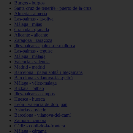
Burgos - burgos
Santa-cruz-de-tenerife - puerto-de-la-cruz
Almería - almería
Las-palmas - la-oliva
Málaga - mijas
Granada - granada
Alicante - alicante
Zaragoza - zaragoza
Illes-balears - palma-de-mallorca
Las-palmas - teguise
Málaga - málaga
Valencia - valencia
Madrid - madrid
Barcelona - palau-solità-i-plegamans
Barcelona - vilanova-i-la-geltrú
Málaga - vélez-málaga
Bizkaia - bilbao
Illes-balears - campos
Huesca - huesca
León - valencia-de-don-juan
Asturias - oviedo
Barcelona - vilanova-del-camí
Zamora - zamora
Cádiz - conil-de-la-frontera
Málaga - cártama