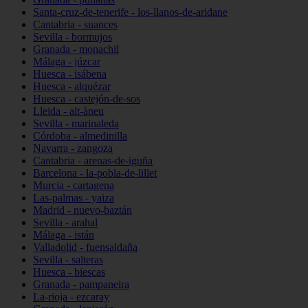
Santa-cruz-de-tenerife - los-llanos-de-aridane
Cantabria - suances
Sevilla - bormujos
Granada - monachil
Málaga - júzcar
Huesca - isábena
Huesca - alquézar
Huesca - castejón-de-sos
Lleida - alt-àneu
Sevilla - marinaleda
Córdoba - almedinilla
Navarra - zangoza
Cantabria - arenas-de-iguña
Barcelona - la-pobla-de-lillet
Murcia - cartagena
Las-palmas - yaiza
Madrid - nuevo-baztán
Sevilla - arahal
Málaga - istán
Valladolid - fuensaldaña
Sevilla - salteras
Huesca - biescas
Granada - pampaneira
La-rioja - ezcaray