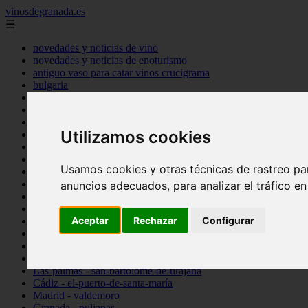
vinosdegranada.es
☰
novedades y noticias de vino
novedades y noticias de enoturismo
antiguo vaso para catar vinos crucigrama
bulgaria
comprar
espana
tipo
Utilizamos cookies
vinos
Córdoba - córdoba
Sevilla - sevilla
Usamos cookies y otras técnicas de rastreo pa
Barcelona - barcelona
Ciudad-real - montiel
anuncios adecuados, para analizar el tráfico e
Santa-cruz-de-tenerife - guía-de-isora
La-rioja - casalarreina
Aceptar
Rechazar
Configurar
Almería - roquetas-de-mar
Madrid - pozuelo-de-alarcón
Granada - almuñécar
Illes-balears - alcúdia
Las-palmas - san-bartolomé-de-tirajana
Cádiz - el-puerto-de-santa-maría
Madrid - valdemoro
Granada - pulianas