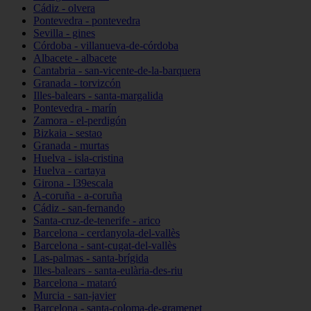
Cádiz - olvera
Pontevedra - pontevedra
Sevilla - gines
Córdoba - villanueva-de-córdoba
Albacete - albacete
Cantabria - san-vicente-de-la-barquera
Granada - torvizcón
Illes-balears - santa-margalida
Pontevedra - marín
Zamora - el-perdigón
Bizkaia - sestao
Granada - murtas
Huelva - isla-cristina
Huelva - cartaya
Girona - l39escala
A-coruña - a-coruña
Cádiz - san-fernando
Santa-cruz-de-tenerife - arico
Barcelona - cerdanyola-del-vallès
Barcelona - sant-cugat-del-vallès
Las-palmas - santa-brígida
Illes-balears - santa-eulària-des-riu
Barcelona - mataró
Murcia - san-javier
Barcelona - santa-coloma-de-gramenet