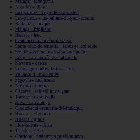
Málaga - fuengirola
Asturias - gijón
Las-palmas - vega-de-san-mateo
Las-palmas - las-palmas-de-gran-canaria
Badajoz - badajoz
Málaga - frigiliana
Huesca - jaca
Cantabria - cabezón-de-la-sal
Santa-cruz-de-tenerife - santiago-del-teide
Sevilla - valencina-de-la-concepción
León - san-andrés-del-rabanedo
Navarra - deierri
León - gusendos-de-los-oteros
Valladolid - mucientes
Segovia - fuentesoto
Navarra - lumbier
Cáceres - robledillo-de-gata
Tarragona - solivella
álava - samaniego
Ciudad-real - retuerta-del-bullaque
Huesca - el-grado
Huesca - graus
Illes-balears - ibiza
Toledo - orgaz
Córdoba - peñarroya-pueblonuevo