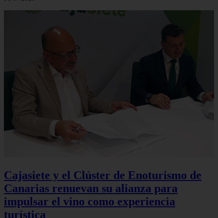
Cajasiete y el Clúster de Enoturismo de
Canarias renuevan su alianza para
impulsar el vino como experiencia
turística