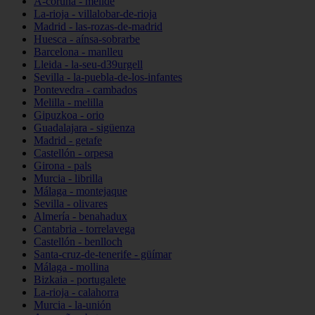
A-coruña - melide
La-rioja - villalobar-de-rioja
Madrid - las-rozas-de-madrid
Huesca - aínsa-sobrarbe
Barcelona - manlleu
Lleida - la-seu-d39urgell
Sevilla - la-puebla-de-los-infantes
Pontevedra - cambados
Melilla - melilla
Gipuzkoa - orio
Guadalajara - sigüenza
Madrid - getafe
Castellón - orpesa
Girona - pals
Murcia - librilla
Málaga - montejaque
Sevilla - olivares
Almería - benahadux
Cantabria - torrelavega
Castellón - benlloch
Santa-cruz-de-tenerife - güímar
Málaga - mollina
Bizkaia - portugalete
La-rioja - calahorra
Murcia - la-unión