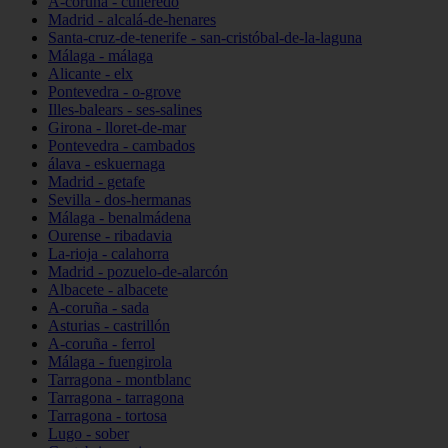
A-coruña - culleredo
Madrid - alcalá-de-henares
Santa-cruz-de-tenerife - san-cristóbal-de-la-laguna
Málaga - málaga
Alicante - elx
Pontevedra - o-grove
Illes-balears - ses-salines
Girona - lloret-de-mar
Pontevedra - cambados
álava - eskuernaga
Madrid - getafe
Sevilla - dos-hermanas
Málaga - benalmádena
Ourense - ribadavia
La-rioja - calahorra
Madrid - pozuelo-de-alarcón
Albacete - albacete
A-coruña - sada
Asturias - castrillón
A-coruña - ferrol
Málaga - fuengirola
Tarragona - montblanc
Tarragona - tarragona
Tarragona - tortosa
Lugo - sober