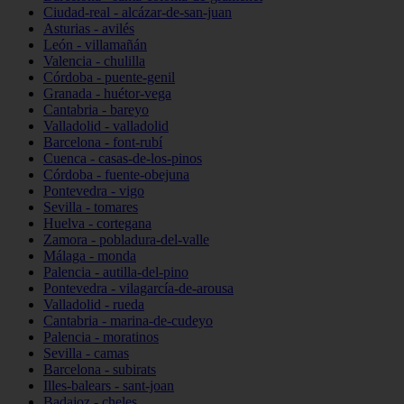
Ciudad-real - alcázar-de-san-juan
Asturias - avilés
León - villamañán
Valencia - chulilla
Córdoba - puente-genil
Granada - huétor-vega
Cantabria - bareyo
Valladolid - valladolid
Barcelona - font-rubí
Cuenca - casas-de-los-pinos
Córdoba - fuente-obejuna
Pontevedra - vigo
Sevilla - tomares
Huelva - cortegana
Zamora - pobladura-del-valle
Málaga - monda
Palencia - autilla-del-pino
Pontevedra - vilagarcía-de-arousa
Valladolid - rueda
Cantabria - marina-de-cudeyo
Palencia - moratinos
Sevilla - camas
Barcelona - subirats
Illes-balears - sant-joan
Badajoz - cheles