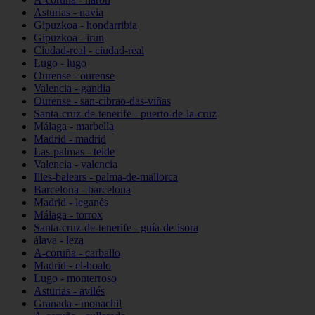
Asturias - navia
Gipuzkoa - hondarribia
Gipuzkoa - irun
Ciudad-real - ciudad-real
Lugo - lugo
Ourense - ourense
Valencia - gandia
Ourense - san-cibrao-das-viñas
Santa-cruz-de-tenerife - puerto-de-la-cruz
Málaga - marbella
Madrid - madrid
Las-palmas - telde
Valencia - valencia
Illes-balears - palma-de-mallorca
Barcelona - barcelona
Madrid - leganés
Málaga - torrox
Santa-cruz-de-tenerife - guía-de-isora
álava - leza
A-coruña - carballo
Madrid - el-boalo
Lugo - monterroso
Asturias - avilés
Granada - monachil