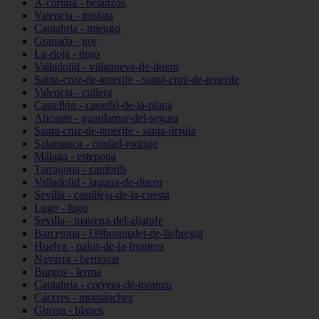
A-coruña - betanzos
Valencia - mislata
Cantabria - miengo
Granada - gor
La-rioja - tirgo
Valladolid - villanueva-de-duero
Santa-cruz-de-tenerife - santa-cruz-de-tenerife
Valencia - cullera
Castellón - castelló-de-la-plana
Alicante - guardamar-del-segura
Santa-cruz-de-tenerife - santa-úrsula
Salamanca - ciudad-rodrigo
Málaga - estepona
Tarragona - cambrils
Valladolid - laguna-de-duero
Sevilla - castilleja-de-la-cuesta
Lugo - lugo
Sevilla - mairena-del-aljarafe
Barcelona - l39hospitalet-de-llobregat
Huelva - palos-de-la-frontera
Navarra - berriozar
Burgos - lerma
Cantabria - corvera-de-toranzo
Cáceres - montánchez
Girona - blanes