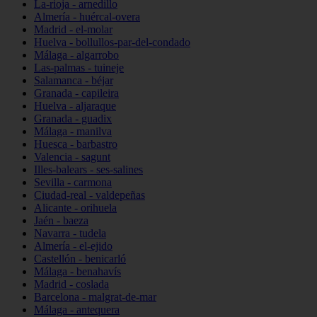
La-rioja - arnedillo
Almería - huércal-overa
Madrid - el-molar
Huelva - bollullos-par-del-condado
Málaga - algarrobo
Las-palmas - tuineje
Salamanca - béjar
Granada - capileira
Huelva - aljaraque
Granada - guadix
Málaga - manilva
Huesca - barbastro
Valencia - sagunt
Illes-balears - ses-salines
Sevilla - carmona
Ciudad-real - valdepeñas
Alicante - orihuela
Jaén - baeza
Navarra - tudela
Almería - el-ejido
Castellón - benicarló
Málaga - benahavís
Madrid - coslada
Barcelona - malgrat-de-mar
Málaga - antequera