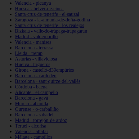
Valencia - picanya
Huesca - belver-de-cinca
Santa-cruz-de-tenerife - el-sauzal
Zaragoza - la-almunia-de-doña-godina
Santa-cruz-de-tenerife - los-realejos
Bizkaia - valle-de-trápaga-trapagaran
Madrid - valdemorillo
Valencia - manises
Barcelona - terrassa
Lleida - tremp
Asturias - villaviciosa
Huelva - trigueros
Girona - castelló-d39empúries
Barcelona - cardedeu
Barcelona - sant-quirze-del-vallès
Córdoba - baena
Alicante - el-campello
Barcelona - gavà
Murcia - abanilla
Ourense - o-carballiño
Barcelona - sabadell
Madrid - torrejón-de-ardoz
Teruel - alcorisa
Valencia - alfafar
Málaga - campillos