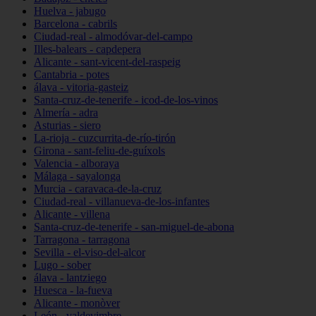
Huelva - jabugo
Barcelona - cabrils
Ciudad-real - almodóvar-del-campo
Illes-balears - capdepera
Alicante - sant-vicent-del-raspeig
Cantabria - potes
álava - vitoria-gasteiz
Santa-cruz-de-tenerife - icod-de-los-vinos
Almería - adra
Asturias - siero
La-rioja - cuzcurrita-de-río-tirón
Girona - sant-feliu-de-guíxols
Valencia - alboraya
Málaga - sayalonga
Murcia - caravaca-de-la-cruz
Ciudad-real - villanueva-de-los-infantes
Alicante - villena
Santa-cruz-de-tenerife - san-miguel-de-abona
Tarragona - tarragona
Sevilla - el-viso-del-alcor
Lugo - sober
álava - lantziego
Huesca - la-fueva
Alicante - monòver
León - valdevimbre