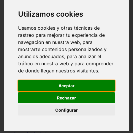
Santa-cruz-de-tenerife - los-llanos-de-aridane
Cantabria - suances
Utilizamos cookies
Sevilla - bormujos
Granada - monachil
Málaga - júzcar
Usamos cookies y otras técnicas de
Huesca - isábena
rastreo para mejorar tu experiencia de
Huesca - alquézar
navegación en nuestra web, para
Huesca - castejón-de-sos
Lleida - alt-àneu
mostrarte contenidos personalizados y
Sevilla - marinaleda
anuncios adecuados, para analizar el
Córdoba - almedinilla
tráfico en nuestra web y para comprender
Navarra - zangoza
Cantabria - arenas-de-iguña
de donde llegan nuestros visitantes.
Barcelona - la-pobla-de-lillet
Murcia - cartagena
Las-palmas - yaiza
Aceptar
Madrid - nuevo-baztán
Sevilla - arahal
Rechazar
Málaga - istán
Valladolid - fuensaldaña
Configurar
Sevilla - salteras
Huesca - biescas
Granada - pampaneira
La-rioja - ezcaray