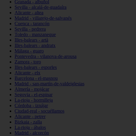
Granada - albuñol
Sevilla - alcalá-de-guadaíra
Alicante - altea
Madrid - villarejo-de-salvanés
Cuenca - tarancón
Sevilla - pedrera
Toledo - manzaneque
Illes-balears - artà
Illes-balears - andratx
Málaga - guaro
Pontevedra - vilanova-de-arousa
Zamora - toro
Illes-balears - esporles
Alicante - elx
Barcelona - el-masnou
Madrid - san-martín-de-valdeiglesias
Almería - mojácar
Segovia - el-espinar
La-rioja - hormilleja
Córdoba - iznájar
Ciudad-real - socuéllamos
Alicante - petrer
Bizkaia - zalla
La-rioja - ábalos
Madrid - alcorcón