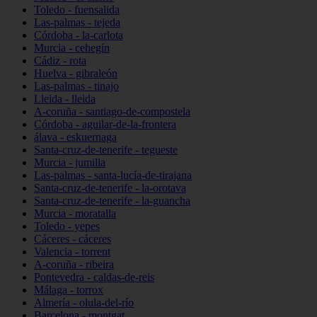
Toledo - fuensalida
Las-palmas - tejeda
Córdoba - la-carlota
Murcia - cehegín
Cádiz - rota
Huelva - gibraleón
Las-palmas - tinajo
Lleida - lleida
A-coruña - santiago-de-compostela
Córdoba - aguilar-de-la-frontera
álava - eskuernaga
Santa-cruz-de-tenerife - tegueste
Murcia - jumilla
Las-palmas - santa-lucía-de-tirajana
Santa-cruz-de-tenerife - la-orotava
Santa-cruz-de-tenerife - la-guancha
Murcia - moratalla
Toledo - yepes
Cáceres - cáceres
Valencia - torrent
A-coruña - ribeira
Pontevedra - caldas-de-reis
Málaga - torrox
Almería - olula-del-río
Barcelona - montgat