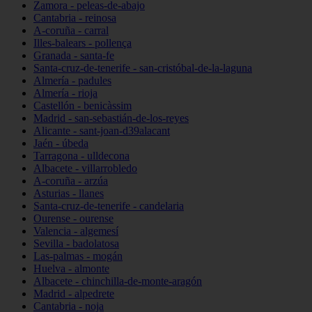
Zamora - peleas-de-abajo
Cantabria - reinosa
A-coruña - carral
Illes-balears - pollença
Granada - santa-fe
Santa-cruz-de-tenerife - san-cristóbal-de-la-laguna
Almería - padules
Almería - rioja
Castellón - benicàssim
Madrid - san-sebastián-de-los-reyes
Alicante - sant-joan-d39alacant
Jaén - úbeda
Tarragona - ulldecona
Albacete - villarrobledo
A-coruña - arzúa
Asturias - llanes
Santa-cruz-de-tenerife - candelaria
Ourense - ourense
Valencia - algemesí
Sevilla - badolatosa
Las-palmas - mogán
Huelva - almonte
Albacete - chinchilla-de-monte-aragón
Madrid - alpedrete
Cantabria - noja