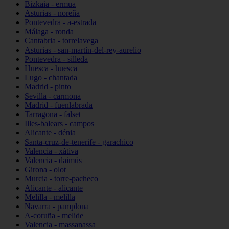
Bizkaia - ermua
Asturias - noreña
Pontevedra - a-estrada
Málaga - ronda
Cantabria - torrelavega
Asturias - san-martín-del-rey-aurelio
Pontevedra - silleda
Huesca - huesca
Lugo - chantada
Madrid - pinto
Sevilla - carmona
Madrid - fuenlabrada
Tarragona - falset
Illes-balears - campos
Alicante - dénia
Santa-cruz-de-tenerife - garachico
Valencia - xàtiva
Valencia - daimús
Girona - olot
Murcia - torre-pacheco
Alicante - alicante
Melilla - melilla
Navarra - pamplona
A-coruña - melide
Valencia - massanassa