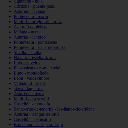
Cantabria - noja
Córdoba - puente-genil
Asturias - laviana
Pontevedra - marín
Madrid - torrejón-de-ardoz
A-coruña - oleiros
Málaga - nerja
Asturias - langreo
Pontevedra - ponteareas
Pontevedra - a-illa-de-arousa
Sevilla - sevilla
Navarra - estella-lizarra
Lugo - viveiro
Illes-balears - es-mercadal
Lugo - mondoñedo
León - valdevimbre
Valladolid - rueda
álava - laguardia
Asturias - mieres
Madrid - el-escorial
Castellón - moncofa
Santa-cruz-de-tenerife - los-llanos-de-aridane
Asturias - cangas-de-onís
Castellón - benicarló
Barcelona - sant-joan-despí