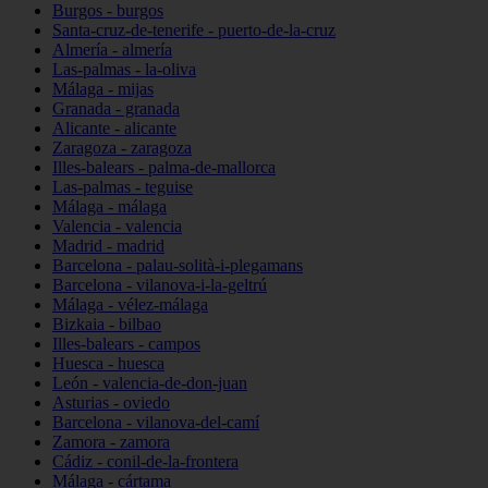
Burgos - burgos
Santa-cruz-de-tenerife - puerto-de-la-cruz
Almería - almería
Las-palmas - la-oliva
Málaga - mijas
Granada - granada
Alicante - alicante
Zaragoza - zaragoza
Illes-balears - palma-de-mallorca
Las-palmas - teguise
Málaga - málaga
Valencia - valencia
Madrid - madrid
Barcelona - palau-solità-i-plegamans
Barcelona - vilanova-i-la-geltrú
Málaga - vélez-málaga
Bizkaia - bilbao
Illes-balears - campos
Huesca - huesca
León - valencia-de-don-juan
Asturias - oviedo
Barcelona - vilanova-del-camí
Zamora - zamora
Cádiz - conil-de-la-frontera
Málaga - cártama