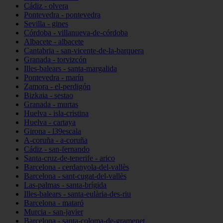
Cádiz - olvera
Pontevedra - pontevedra
Sevilla - gines
Córdoba - villanueva-de-córdoba
Albacete - albacete
Cantabria - san-vicente-de-la-barquera
Granada - torvizcón
Illes-balears - santa-margalida
Pontevedra - marín
Zamora - el-perdigón
Bizkaia - sestao
Granada - murtas
Huelva - isla-cristina
Huelva - cartaya
Girona - l39escala
A-coruña - a-coruña
Cádiz - san-fernando
Santa-cruz-de-tenerife - arico
Barcelona - cerdanyola-del-vallès
Barcelona - sant-cugat-del-vallès
Las-palmas - santa-brígida
Illes-balears - santa-eulària-des-riu
Barcelona - mataró
Murcia - san-javier
Barcelona - santa-coloma-de-gramenet