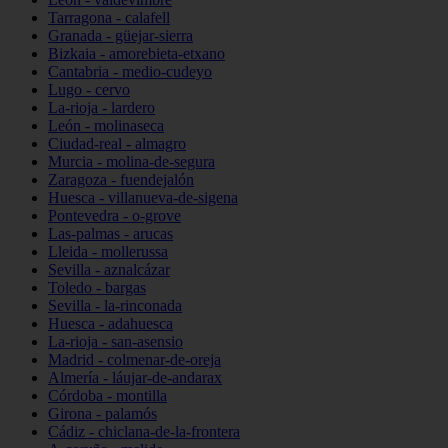
Tarragona - calafell
Granada - güejar-sierra
Bizkaia - amorebieta-etxano
Cantabria - medio-cudeyo
Lugo - cervo
La-rioja - lardero
León - molinaseca
Ciudad-real - almagro
Murcia - molina-de-segura
Zaragoza - fuendejalón
Huesca - villanueva-de-sigena
Pontevedra - o-grove
Las-palmas - arucas
Lleida - mollerussa
Sevilla - aznalcázar
Toledo - bargas
Sevilla - la-rinconada
Huesca - adahuesca
La-rioja - san-asensio
Madrid - colmenar-de-oreja
Almería - láujar-de-andarax
Córdoba - montilla
Girona - palamós
Cádiz - chiclana-de-la-frontera