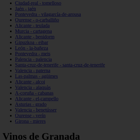
Ciudad-real - tomelloso
Jaén - jaén
Pontevedra - vilagarcía-de-arousa
Ourense - o-carballiño
Alicante - teulada
Murcia - cartagena
Alicante - benidorm
Gipuzkoa - eibar
León - la-bañeza
Pontevedra - meis
Palencia - palencia
Santa-cruz-de-tenerife - santa-cruz-de-tenerife
Valencia - paterna
Las-palmas - agüimes
Alicante - alcoi
Valencia - alaquàs
A-coruña - cabanas
Alicante - el-campello
Asturias - grado
Valencia - benetússer
Ourense - verín
Girona - mieres
Vinos de Granada