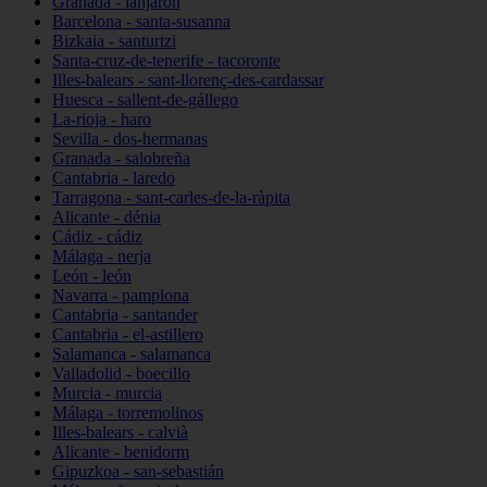
Granada - lanjarón
Barcelona - santa-susanna
Bizkaia - santurtzi
Santa-cruz-de-tenerife - tacoronte
Illes-balears - sant-llorenç-des-cardassar
Huesca - sallent-de-gállego
La-rioja - haro
Sevilla - dos-hermanas
Granada - salobreña
Cantabria - laredo
Tarragona - sant-carles-de-la-ràpita
Alicante - dénia
Cádiz - cádiz
Málaga - nerja
León - león
Navarra - pamplona
Cantabria - santander
Cantabria - el-astillero
Salamanca - salamanca
Valladolid - boecillo
Murcia - murcia
Málaga - torremolinos
Illes-balears - calvià
Alicante - benidorm
Gipuzkoa - san-sebastián