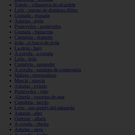
Toledo - villanueva-de-alcardete
León - puente-de-domingo-flórez
Granada - granada
Asturias - gijón
Pontevedra - pontevedra
Granada - maracena
Cantabria - riotuerto
ávila - el-barco-de-ávila
La-rioja - haro
A-coruña - a-coruña
León - león
Cantabria - santander
A-coruña - santiago-de-compostela
Málaga - torremolinos
Murcia - murcia
Asturias - oviedo
Pontevedra - vigo
Almería - roquetas-de-mar
Cantabria - laredo
León - san-andrés-del-rabanedo
Asturias - aller
Ourense - allariz
A-coruña - ribeira
Asturias - siero
A-coruña - narón