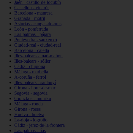
Jaén - castillo-de-locubín
Castellón - vinaròs
Barcelona - manresa
Granada - motril
Asturias - cangas-de-onís
León - ponferrada
Las-palmas - pájara
Pontevedra - sanxenxo
Ciudad-real - ciudad-real
Barcelona - calella
Illes-balears - maó-mahón
Illes-balears - sóller
Cádiz - chipiona
Málaga - marbella
A-coruña - ferrol
Illes-balears - santanyí
Girona - lloret-de-mar
Segovia - segovia
Gipuzkoa - mutriku
Málaga - ronda
Girona - roses
Huelva - huelva
La-rioja - logroño
Cádiz - jerez-de-la-frontera
Las-palmas - tías