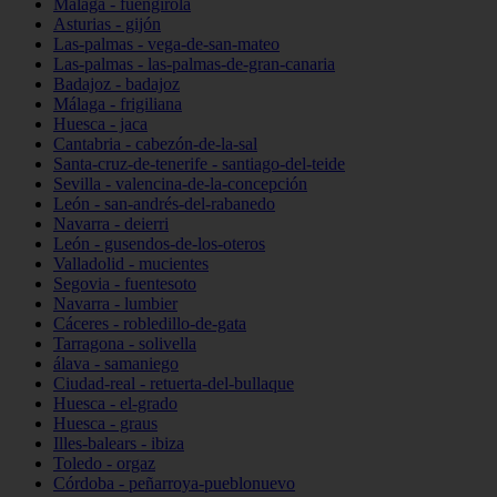
Málaga - fuengirola
Asturias - gijón
Las-palmas - vega-de-san-mateo
Las-palmas - las-palmas-de-gran-canaria
Badajoz - badajoz
Málaga - frigiliana
Huesca - jaca
Cantabria - cabezón-de-la-sal
Santa-cruz-de-tenerife - santiago-del-teide
Sevilla - valencina-de-la-concepción
León - san-andrés-del-rabanedo
Navarra - deierri
León - gusendos-de-los-oteros
Valladolid - mucientes
Segovia - fuentesoto
Navarra - lumbier
Cáceres - robledillo-de-gata
Tarragona - solivella
álava - samaniego
Ciudad-real - retuerta-del-bullaque
Huesca - el-grado
Huesca - graus
Illes-balears - ibiza
Toledo - orgaz
Córdoba - peñarroya-pueblonuevo