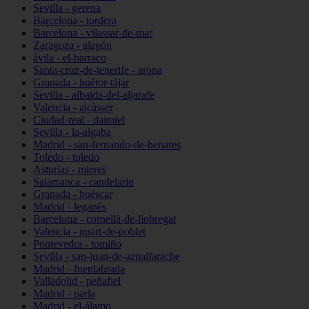
Sevilla - gerena
Barcelona - tordera
Barcelona - vilassar-de-mar
Zaragoza - alagón
ávila - el-barraco
Santa-cruz-de-tenerife - arona
Granada - huétor-tájar
Sevilla - albaida-del-aljarafe
Valencia - alcàsser
Ciudad-real - daimiel
Sevilla - la-algaba
Madrid - san-fernando-de-henares
Toledo - toledo
Asturias - mieres
Salamanca - candelario
Granada - huéscar
Madrid - leganés
Barcelona - cornellà-de-llobregat
Valencia - quart-de-poblet
Pontevedra - tomiño
Sevilla - san-juan-de-aznalfarache
Madrid - fuenlabrada
Valladolid - peñafiel
Madrid - parla
Madrid - el-álamo