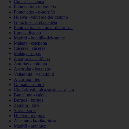
Cuenca - cuenca
Pontevedra - redondela
Pontevedra - o-porriño
Huelva - valverde-del-camino
Gipuzkoa - aretxabaleta
Pontevedra - vilanova-de-arousa
Lugo - ribadeo
Madrid - boadilla-del-monte
Málaga - estepona
Cáceres - cáceres
Málaga - mijas
Zaragoza - cariñena
Asturias - colunga
A-coruña - betanzos
Valladolid - valladolid
A-coruña - teo
Granada - motril
Ciudad-real - alcázar-de-san-juan
Barcelona - calella
Burgos - burgos
Zamora - toro
Soria - soria
Huelva - moguer
Alicante - la-vila-joiosa
Madrid - aranjuez