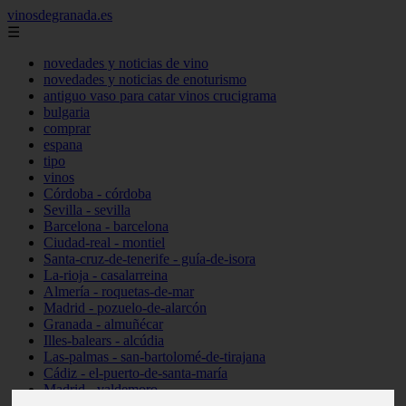
vinosdegranada.es
☰
novedades y noticias de vino
novedades y noticias de enoturismo
antiguo vaso para catar vinos crucigrama
bulgaria
comprar
espana
tipo
vinos
Córdoba - córdoba
Sevilla - sevilla
Barcelona - barcelona
Ciudad-real - montiel
Santa-cruz-de-tenerife - guía-de-isora
La-rioja - casalarreina
Almería - roquetas-de-mar
Madrid - pozuelo-de-alarcón
Granada - almuñécar
Illes-balears - alcúdia
Las-palmas - san-bartolomé-de-tirajana
Cádiz - el-puerto-de-santa-maría
Madrid - valdemoro
Granada - pulianas