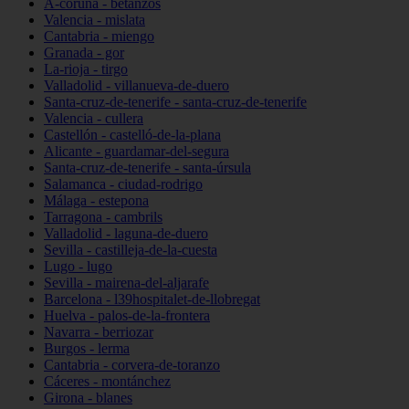
A-coruña - betanzos
Valencia - mislata
Cantabria - miengo
Granada - gor
La-rioja - tirgo
Valladolid - villanueva-de-duero
Santa-cruz-de-tenerife - santa-cruz-de-tenerife
Valencia - cullera
Castellón - castelló-de-la-plana
Alicante - guardamar-del-segura
Santa-cruz-de-tenerife - santa-úrsula
Salamanca - ciudad-rodrigo
Málaga - estepona
Tarragona - cambrils
Valladolid - laguna-de-duero
Sevilla - castilleja-de-la-cuesta
Lugo - lugo
Sevilla - mairena-del-aljarafe
Barcelona - l39hospitalet-de-llobregat
Huelva - palos-de-la-frontera
Navarra - berriozar
Burgos - lerma
Cantabria - corvera-de-toranzo
Cáceres - montánchez
Girona - blanes