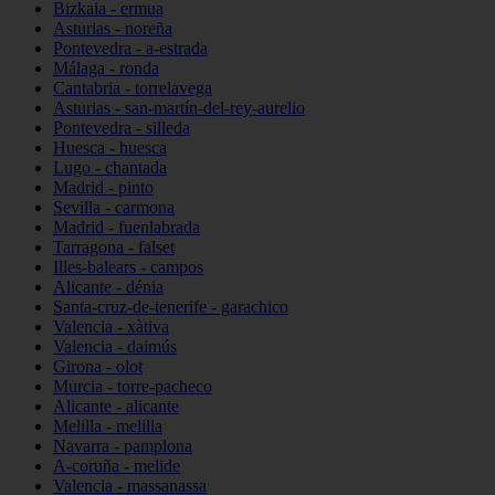
Bizkaia - ermua
Asturias - noreña
Pontevedra - a-estrada
Málaga - ronda
Cantabria - torrelavega
Asturias - san-martín-del-rey-aurelio
Pontevedra - silleda
Huesca - huesca
Lugo - chantada
Madrid - pinto
Sevilla - carmona
Madrid - fuenlabrada
Tarragona - falset
Illes-balears - campos
Alicante - dénia
Santa-cruz-de-tenerife - garachico
Valencia - xàtiva
Valencia - daimús
Girona - olot
Murcia - torre-pacheco
Alicante - alicante
Melilla - melilla
Navarra - pamplona
A-coruña - melide
Valencia - massanassa