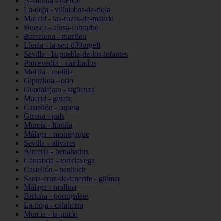
A-coruña - melide
La-rioja - villalobar-de-rioja
Madrid - las-rozas-de-madrid
Huesca - aínsa-sobrarbe
Barcelona - manlleu
Lleida - la-seu-d39urgell
Sevilla - la-puebla-de-los-infantes
Pontevedra - cambados
Melilla - melilla
Gipuzkoa - orio
Guadalajara - sigüenza
Madrid - getafe
Castellón - orpesa
Girona - pals
Murcia - librilla
Málaga - montejaque
Sevilla - olivares
Almería - benahadux
Cantabria - torrelavega
Castellón - benlloch
Santa-cruz-de-tenerife - güímar
Málaga - mollina
Bizkaia - portugalete
La-rioja - calahorra
Murcia - la-unión