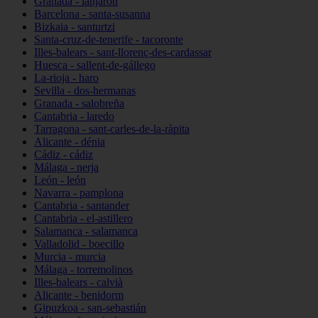
Granada - lanjarón
Barcelona - santa-susanna
Bizkaia - santurtzi
Santa-cruz-de-tenerife - tacoronte
Illes-balears - sant-llorenç-des-cardassar
Huesca - sallent-de-gállego
La-rioja - haro
Sevilla - dos-hermanas
Granada - salobreña
Cantabria - laredo
Tarragona - sant-carles-de-la-ràpita
Alicante - dénia
Cádiz - cádiz
Málaga - nerja
León - león
Navarra - pamplona
Cantabria - santander
Cantabria - el-astillero
Salamanca - salamanca
Valladolid - boecillo
Murcia - murcia
Málaga - torremolinos
Illes-balears - calvià
Alicante - benidorm
Gipuzkoa - san-sebastián