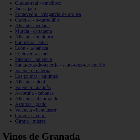
Ciudad-real - tomelloso
Jaén - jaén
Pontevedra - vilagarcía-de-arousa
Ourense - o-carballiño
Alicante - teulada
Murcia - cartagena
Alicante - benidorm
Gipuzkoa - eibar
León - la-bañeza
Pontevedra - meis
Palencia - palencia
Santa-cruz-de-tenerife - santa-cruz-de-tenerife
Valencia - paterna
Las-palmas - agüimes
Alicante - alcoi
Valencia - alaquàs
A-coruña - cabanas
Alicante - el-campello
Asturias - grado
Valencia - benetússer
Ourense - verín
Girona - mieres
Vinos de Granada