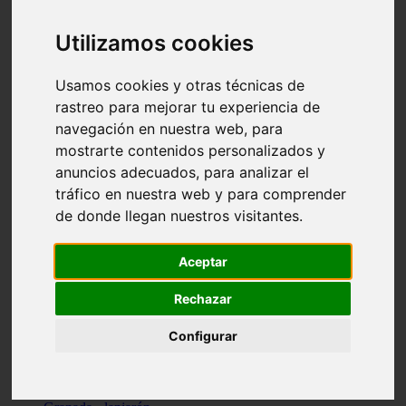
Santa-cruz-de-tenerife - los-llanos-de-aridane
Cantabria - suances
Utilizamos cookies
Sevilla - bormujos
Granada - monachil
Málaga - júzcar
Usamos cookies y otras técnicas de
Huesca - isábena
rastreo para mejorar tu experiencia de
Huesca - alquézar
navegación en nuestra web, para
Huesca - castejón-de-sos
Lleida - alt-àneu
mostrarte contenidos personalizados y
Sevilla - marinaleda
anuncios adecuados, para analizar el
Córdoba - almedinilla
tráfico en nuestra web y para comprender
Navarra - zangoza
Cantabria - arenas-de-iguña
de donde llegan nuestros visitantes.
Barcelona - la-pobla-de-lillet
Murcia - cartagena
Las-palmas - yaiza
Aceptar
Madrid - nuevo-baztán
Sevilla - arahal
Rechazar
Málaga - istán
Valladolid - fuensaldaña
Configurar
Sevilla - salteras
Huesca - biescas
Granada - pampaneira
La-rioja - ezcaray