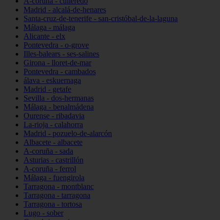
A-coruña - culleredo
Madrid - alcalá-de-henares
Santa-cruz-de-tenerife - san-cristóbal-de-la-laguna
Málaga - málaga
Alicante - elx
Pontevedra - o-grove
Illes-balears - ses-salines
Girona - lloret-de-mar
Pontevedra - cambados
álava - eskuernaga
Madrid - getafe
Sevilla - dos-hermanas
Málaga - benalmádena
Ourense - ribadavia
La-rioja - calahorra
Madrid - pozuelo-de-alarcón
Albacete - albacete
A-coruña - sada
Asturias - castrillón
A-coruña - ferrol
Málaga - fuengirola
Tarragona - montblanc
Tarragona - tarragona
Tarragona - tortosa
Lugo - sober