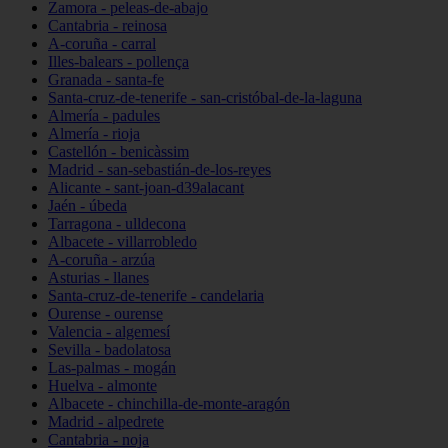
Zamora - peleas-de-abajo
Cantabria - reinosa
A-coruña - carral
Illes-balears - pollença
Granada - santa-fe
Santa-cruz-de-tenerife - san-cristóbal-de-la-laguna
Almería - padules
Almería - rioja
Castellón - benicàssim
Madrid - san-sebastián-de-los-reyes
Alicante - sant-joan-d39alacant
Jaén - úbeda
Tarragona - ulldecona
Albacete - villarrobledo
A-coruña - arzúa
Asturias - llanes
Santa-cruz-de-tenerife - candelaria
Ourense - ourense
Valencia - algemesí
Sevilla - badolatosa
Las-palmas - mogán
Huelva - almonte
Albacete - chinchilla-de-monte-aragón
Madrid - alpedrete
Cantabria - noja