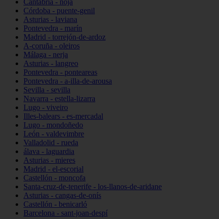
Cantabria - noja
Córdoba - puente-genil
Asturias - laviana
Pontevedra - marín
Madrid - torrejón-de-ardoz
A-coruña - oleiros
Málaga - nerja
Asturias - langreo
Pontevedra - ponteareas
Pontevedra - a-illa-de-arousa
Sevilla - sevilla
Navarra - estella-lizarra
Lugo - viveiro
Illes-balears - es-mercadal
Lugo - mondoñedo
León - valdevimbre
Valladolid - rueda
álava - laguardia
Asturias - mieres
Madrid - el-escorial
Castellón - moncofa
Santa-cruz-de-tenerife - los-llanos-de-aridane
Asturias - cangas-de-onís
Castellón - benicarló
Barcelona - sant-joan-despí