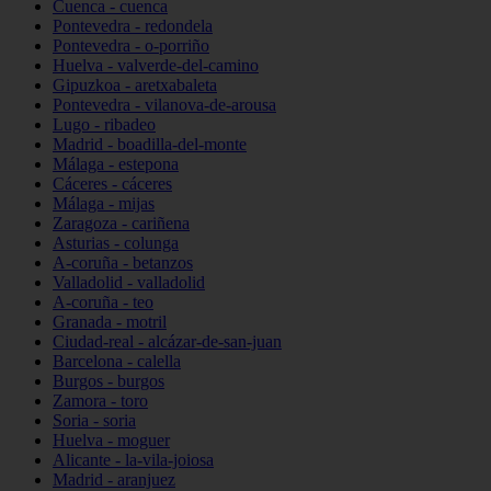
Cuenca - cuenca
Pontevedra - redondela
Pontevedra - o-porriño
Huelva - valverde-del-camino
Gipuzkoa - aretxabaleta
Pontevedra - vilanova-de-arousa
Lugo - ribadeo
Madrid - boadilla-del-monte
Málaga - estepona
Cáceres - cáceres
Málaga - mijas
Zaragoza - cariñena
Asturias - colunga
A-coruña - betanzos
Valladolid - valladolid
A-coruña - teo
Granada - motril
Ciudad-real - alcázar-de-san-juan
Barcelona - calella
Burgos - burgos
Zamora - toro
Soria - soria
Huelva - moguer
Alicante - la-vila-joiosa
Madrid - aranjuez