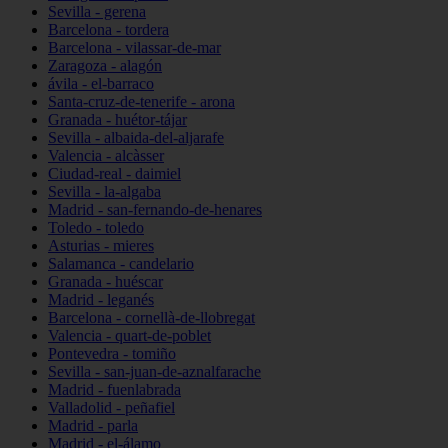
Sevilla - gerena
Barcelona - tordera
Barcelona - vilassar-de-mar
Zaragoza - alagón
ávila - el-barraco
Santa-cruz-de-tenerife - arona
Granada - huétor-tájar
Sevilla - albaida-del-aljarafe
Valencia - alcàsser
Ciudad-real - daimiel
Sevilla - la-algaba
Madrid - san-fernando-de-henares
Toledo - toledo
Asturias - mieres
Salamanca - candelario
Granada - huéscar
Madrid - leganés
Barcelona - cornellà-de-llobregat
Valencia - quart-de-poblet
Pontevedra - tomiño
Sevilla - san-juan-de-aznalfarache
Madrid - fuenlabrada
Valladolid - peñafiel
Madrid - parla
Madrid - el-álamo