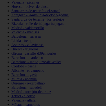
Valencia - picanya
Huesca - belver-de-cinca
Santa-cruz-de-tenerife - el-sauzal
Zaragoza - la-almunia-de-doña-godina
Santa-cruz-de-tenerife - los-realejos
Bizkaia - valle-de-trápaga-trapagaran
Madrid - valdemorillo
Valencia - manises
Barcelona - terrassa
Lleida - tremp
Asturias - villaviciosa
Huelva - trigueros
Girona - castelló-d39empúries
Barcelona - cardedeu
Barcelona - sant-quirze-del-vallès
Córdoba - baena
Alicante - el-campello
Barcelona - gavà
Murcia - abanilla
Ourense - o-carballiño
Barcelona - sabadell
Madrid - torrejón-de-ardoz
Teruel - alcorisa
Valencia - alfafar
Málaga - campillos