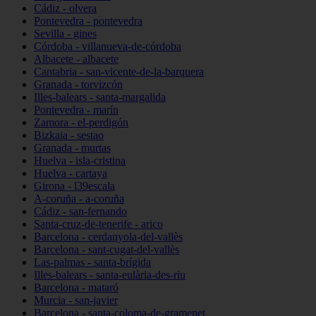
Cádiz - olvera
Pontevedra - pontevedra
Sevilla - gines
Córdoba - villanueva-de-córdoba
Albacete - albacete
Cantabria - san-vicente-de-la-barquera
Granada - torvizcón
Illes-balears - santa-margalida
Pontevedra - marín
Zamora - el-perdigón
Bizkaia - sestao
Granada - murtas
Huelva - isla-cristina
Huelva - cartaya
Girona - l39escala
A-coruña - a-coruña
Cádiz - san-fernando
Santa-cruz-de-tenerife - arico
Barcelona - cerdanyola-del-vallès
Barcelona - sant-cugat-del-vallès
Las-palmas - santa-brígida
Illes-balears - santa-eulària-des-riu
Barcelona - mataró
Murcia - san-javier
Barcelona - santa-coloma-de-gramenet