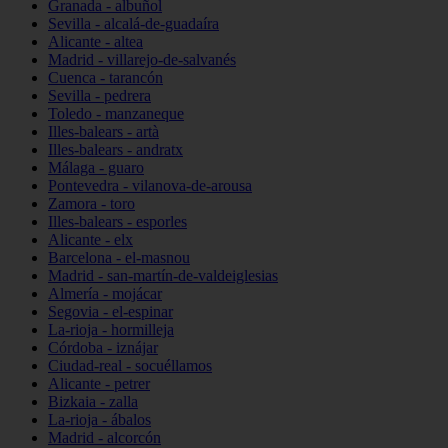
Granada - albuñol
Sevilla - alcalá-de-guadaíra
Alicante - altea
Madrid - villarejo-de-salvanés
Cuenca - tarancón
Sevilla - pedrera
Toledo - manzaneque
Illes-balears - artà
Illes-balears - andratx
Málaga - guaro
Pontevedra - vilanova-de-arousa
Zamora - toro
Illes-balears - esporles
Alicante - elx
Barcelona - el-masnou
Madrid - san-martín-de-valdeiglesias
Almería - mojácar
Segovia - el-espinar
La-rioja - hormilleja
Córdoba - iznájar
Ciudad-real - socuéllamos
Alicante - petrer
Bizkaia - zalla
La-rioja - ábalos
Madrid - alcorcón