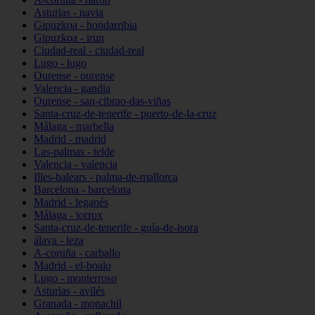
Asturias - navia
Gipuzkoa - hondarribia
Gipuzkoa - irun
Ciudad-real - ciudad-real
Lugo - lugo
Ourense - ourense
Valencia - gandia
Ourense - san-cibrao-das-viñas
Santa-cruz-de-tenerife - puerto-de-la-cruz
Málaga - marbella
Madrid - madrid
Las-palmas - telde
Valencia - valencia
Illes-balears - palma-de-mallorca
Barcelona - barcelona
Madrid - leganés
Málaga - torrox
Santa-cruz-de-tenerife - guía-de-isora
álava - leza
A-coruña - carballo
Madrid - el-boalo
Lugo - monterroso
Asturias - avilés
Granada - monachil