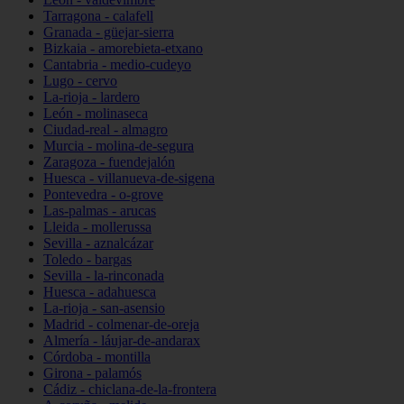
Tarragona - calafell
Granada - güejar-sierra
Bizkaia - amorebieta-etxano
Cantabria - medio-cudeyo
Lugo - cervo
La-rioja - lardero
León - molinaseca
Ciudad-real - almagro
Murcia - molina-de-segura
Zaragoza - fuendejalón
Huesca - villanueva-de-sigena
Pontevedra - o-grove
Las-palmas - arucas
Lleida - mollerussa
Sevilla - aznalcázar
Toledo - bargas
Sevilla - la-rinconada
Huesca - adahuesca
La-rioja - san-asensio
Madrid - colmenar-de-oreja
Almería - láujar-de-andarax
Córdoba - montilla
Girona - palamós
Cádiz - chiclana-de-la-frontera