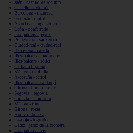
Jaén - castillo-de-locubín
Castellón - vinaròs
Barcelona - manresa
Granada - motril
Asturias - cangas-de-onís
León - ponferrada
Las-palmas - pájara
Pontevedra - sanxenxo
Ciudad-real - ciudad-real
Barcelona - calella
Illes-balears - maó-mahón
Illes-balears - sóller
Cádiz - chipiona
Málaga - marbella
A-coruña - ferrol
Illes-balears - santanyí
Girona - lloret-de-mar
Segovia - segovia
Gipuzkoa - mutriku
Málaga - ronda
Girona - roses
Huelva - huelva
La-rioja - logroño
Cádiz - jerez-de-la-frontera
Las-palmas - tías