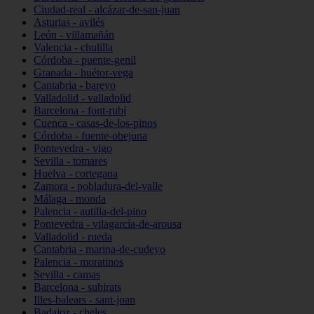
Ciudad-real - alcázar-de-san-juan
Asturias - avilés
León - villamañán
Valencia - chulilla
Córdoba - puente-genil
Granada - huétor-vega
Cantabria - bareyo
Valladolid - valladolid
Barcelona - font-rubí
Cuenca - casas-de-los-pinos
Córdoba - fuente-obejuna
Pontevedra - vigo
Sevilla - tomares
Huelva - cortegana
Zamora - pobladura-del-valle
Málaga - monda
Palencia - autilla-del-pino
Pontevedra - vilagarcía-de-arousa
Valladolid - rueda
Cantabria - marina-de-cudeyo
Palencia - moratinos
Sevilla - camas
Barcelona - subirats
Illes-balears - sant-joan
Badajoz - cheles