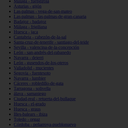
Málaga - fuengirola
Asturias - gijón
Las-palmas - vega-de-san-mateo
Las-palmas - las-palmas-de-gran-canaria
Badajoz - badajoz
Málaga - frigiliana
Huesca - jaca
Cantabria - cabezón-de-la-sal
Santa-cruz-de-tenerife - santiago-del-teide
Sevilla - valencina-de-la-concepción
León - san-andrés-del-rabanedo
Navarra - deierri
León - gusendos-de-los-oteros
Valladolid - mucientes
Segovia - fuentesoto
Navarra - lumbier
Cáceres - robledillo-de-gata
Tarragona - solivella
álava - samaniego
Ciudad-real - retuerta-del-bullaque
Huesca - el-grado
Huesca - graus
Illes-balears - ibiza
Toledo - orgaz
Córdoba - peñarroya-pueblonuevo