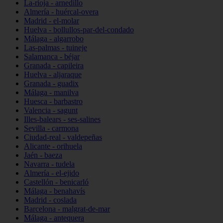
La-rioja - arnedillo
Almería - huércal-overa
Madrid - el-molar
Huelva - bollullos-par-del-condado
Málaga - algarrobo
Las-palmas - tuineje
Salamanca - béjar
Granada - capileira
Huelva - aljaraque
Granada - guadix
Málaga - manilva
Huesca - barbastro
Valencia - sagunt
Illes-balears - ses-salines
Sevilla - carmona
Ciudad-real - valdepeñas
Alicante - orihuela
Jaén - baeza
Navarra - tudela
Almería - el-ejido
Castellón - benicarló
Málaga - benahavís
Madrid - coslada
Barcelona - malgrat-de-mar
Málaga - antequera