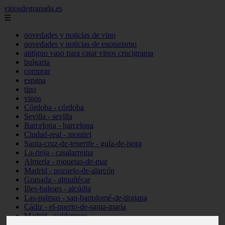
vinosdegranada.es
☰
novedades y noticias de vino
novedades y noticias de enoturismo
antiguo vaso para catar vinos crucigrama
bulgaria
comprar
espana
tipo
vinos
Córdoba - córdoba
Sevilla - sevilla
Barcelona - barcelona
Ciudad-real - montiel
Santa-cruz-de-tenerife - guía-de-isora
La-rioja - casalarreina
Almería - roquetas-de-mar
Madrid - pozuelo-de-alarcón
Granada - almuñécar
Illes-balears - alcúdia
Las-palmas - san-bartolomé-de-tirajana
Cádiz - el-puerto-de-santa-maría
Madrid - valdemoro
Granada - pulianas