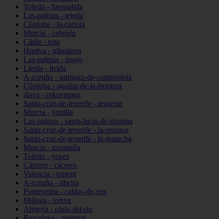
Toledo - fuensalida
Las-palmas - tejeda
Córdoba - la-carlota
Murcia - cehegín
Cádiz - rota
Huelva - gibraleón
Las-palmas - tinajo
Lleida - lleida
A-coruña - santiago-de-compostela
Córdoba - aguilar-de-la-frontera
álava - eskuernaga
Santa-cruz-de-tenerife - tegueste
Murcia - jumilla
Las-palmas - santa-lucía-de-tirajana
Santa-cruz-de-tenerife - la-orotava
Santa-cruz-de-tenerife - la-guancha
Murcia - moratalla
Toledo - yepes
Cáceres - cáceres
Valencia - torrent
A-coruña - ribeira
Pontevedra - caldas-de-reis
Málaga - torrox
Almería - olula-del-río
Barcelona - montgat