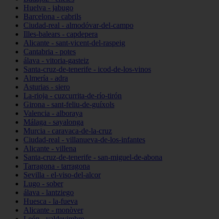
Huelva - jabugo
Barcelona - cabrils
Ciudad-real - almodóvar-del-campo
Illes-balears - capdepera
Alicante - sant-vicent-del-raspeig
Cantabria - potes
álava - vitoria-gasteiz
Santa-cruz-de-tenerife - icod-de-los-vinos
Almería - adra
Asturias - siero
La-rioja - cuzcurrita-de-río-tirón
Girona - sant-feliu-de-guíxols
Valencia - alboraya
Málaga - sayalonga
Murcia - caravaca-de-la-cruz
Ciudad-real - villanueva-de-los-infantes
Alicante - villena
Santa-cruz-de-tenerife - san-miguel-de-abona
Tarragona - tarragona
Sevilla - el-viso-del-alcor
Lugo - sober
álava - lantziego
Huesca - la-fueva
Alicante - monòver
León - valdevimbre