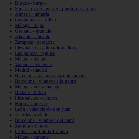
Burgos - burgos
Santa-cruz-de-tenerife - puerto-de-la-cruz
Almería - almería
Las-palmas - la-oliva
Málaga - mijas
Granada - granada
Alicante - alicante
Zaragoza - zaragoza
Illes-balears - palma-de-mallorca
Las-palmas - teguise
Málaga - málaga
Valencia - valencia
Madrid - madrid
Barcelona - palau-solità-i-plegamans
Barcelona - vilanova-i-la-geltrú
Málaga - vélez-málaga
Bizkaia - bilbao
Illes-balears - campos
Huesca - huesca
León - valencia-de-don-juan
Asturias - oviedo
Barcelona - vilanova-del-camí
Zamora - zamora
Cádiz - conil-de-la-frontera
Málaga - cártama