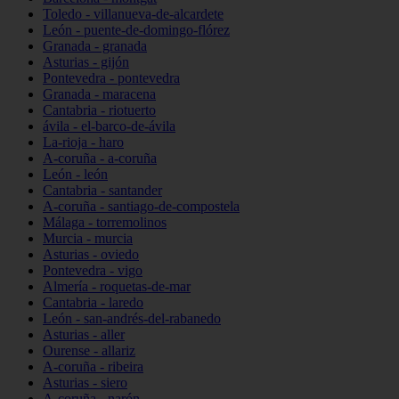
Toledo - villanueva-de-alcardete
León - puente-de-domingo-flórez
Granada - granada
Asturias - gijón
Pontevedra - pontevedra
Granada - maracena
Cantabria - riotuerto
ávila - el-barco-de-ávila
La-rioja - haro
A-coruña - a-coruña
León - león
Cantabria - santander
A-coruña - santiago-de-compostela
Málaga - torremolinos
Murcia - murcia
Asturias - oviedo
Pontevedra - vigo
Almería - roquetas-de-mar
Cantabria - laredo
León - san-andrés-del-rabanedo
Asturias - aller
Ourense - allariz
A-coruña - ribeira
Asturias - siero
A-coruña - narón