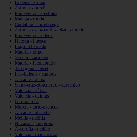
Bizkaia - ermua
Asturias - noreña
Pontevedra - a-estrada
Málaga - ronda
Cantabria - torrelavega
Asturias - san-martín-del-rey-aurelio
Pontevedra - silleda
Huesca - huesca
Lugo - chantada
Madrid - pinto
Sevilla - carmona
Madrid - fuenlabrada
Tarragona - falset
Illes-balears - campos
Alicante - dénia
Santa-cruz-de-tenerife - garachico
Valencia - xàtiva
Valencia - daimús
Girona - olot
Murcia - torre-pacheco
Alicante - alicante
Melilla - melilla
Navarra - pamplona
A-coruña - melide
Valencia - massanassa