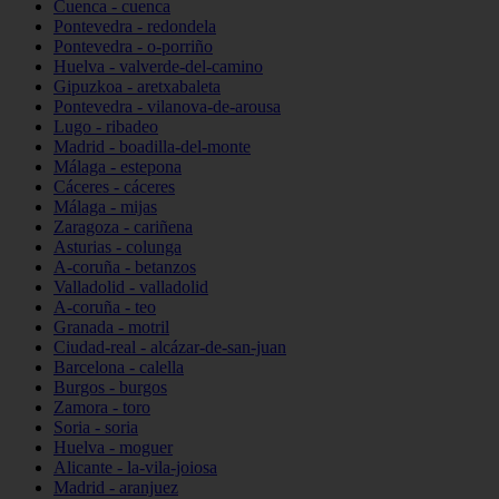
Cuenca - cuenca
Pontevedra - redondela
Pontevedra - o-porriño
Huelva - valverde-del-camino
Gipuzkoa - aretxabaleta
Pontevedra - vilanova-de-arousa
Lugo - ribadeo
Madrid - boadilla-del-monte
Málaga - estepona
Cáceres - cáceres
Málaga - mijas
Zaragoza - cariñena
Asturias - colunga
A-coruña - betanzos
Valladolid - valladolid
A-coruña - teo
Granada - motril
Ciudad-real - alcázar-de-san-juan
Barcelona - calella
Burgos - burgos
Zamora - toro
Soria - soria
Huelva - moguer
Alicante - la-vila-joiosa
Madrid - aranjuez