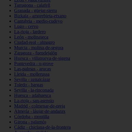
Tarragona - calafell
Granada - güejar-sierra
Bizkaia - amorebieta-etxano
Cantabria - medio-cudeyo
Lugo - cervo
La-rioja - lardero
León - molinaseca
Ciudad-real - almagro
Murcia - molina-de-segura
Zaragoza - fuendejalón
Huesca - villanueva-de-sigena
Pontevedra - o-grove
Las-palmas - arucas
Lleida - mollerussa
Sevilla - aznalcázar
Toledo - bargas
Sevilla - la-rinconada
Huesca - adahuesca
La-rioja - san-asensio
Madrid - colmenar-de-oreja
Almería - láujar-de-andarax
Córdoba - montilla
Girona - palamós
Cádiz - chiclana-de-la-frontera