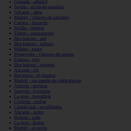
Granada - albuñol
Sevilla - alcalá-de-guadaíra
Alicante - altea
Madrid - villarejo-de-salvanés
Cuenca - tarancón
Sevilla - pedrera
Toledo - manzaneque
Illes-balears - artà
Illes-balears - andratx
Málaga - guaro
Pontevedra - vilanova-de-arousa
Zamora - toro
Illes-balears - esporles
Alicante - elx
Barcelona - el-masnou
Madrid - san-martín-de-valdeiglesias
Almería - mojácar
Segovia - el-espinar
La-rioja - hormilleja
Córdoba - iznájar
Ciudad-real - socuéllamos
Alicante - petrer
Bizkaia - zalla
La-rioja - ábalos
Madrid - alcorcón