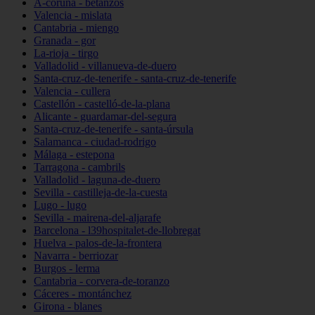
A-coruña - betanzos
Valencia - mislata
Cantabria - miengo
Granada - gor
La-rioja - tirgo
Valladolid - villanueva-de-duero
Santa-cruz-de-tenerife - santa-cruz-de-tenerife
Valencia - cullera
Castellón - castelló-de-la-plana
Alicante - guardamar-del-segura
Santa-cruz-de-tenerife - santa-úrsula
Salamanca - ciudad-rodrigo
Málaga - estepona
Tarragona - cambrils
Valladolid - laguna-de-duero
Sevilla - castilleja-de-la-cuesta
Lugo - lugo
Sevilla - mairena-del-aljarafe
Barcelona - l39hospitalet-de-llobregat
Huelva - palos-de-la-frontera
Navarra - berriozar
Burgos - lerma
Cantabria - corvera-de-toranzo
Cáceres - montánchez
Girona - blanes