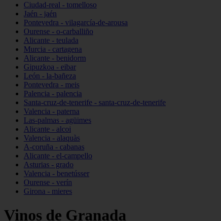
Ciudad-real - tomelloso
Jaén - jaén
Pontevedra - vilagarcía-de-arousa
Ourense - o-carballiño
Alicante - teulada
Murcia - cartagena
Alicante - benidorm
Gipuzkoa - eibar
León - la-bañeza
Pontevedra - meis
Palencia - palencia
Santa-cruz-de-tenerife - santa-cruz-de-tenerife
Valencia - paterna
Las-palmas - agüimes
Alicante - alcoi
Valencia - alaquàs
A-coruña - cabanas
Alicante - el-campello
Asturias - grado
Valencia - benetússer
Ourense - verín
Girona - mieres
Vinos de Granada