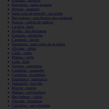
Granada - lanjarón
Barcelona - santa-susanna
Bizkaia - santurtzi
Santa-cruz-de-tenerife - tacoronte
Illes-balears - sant-llorenç-des-cardassar
Huesca - sallent-de-gállego
La-rioja - haro
Sevilla - dos-hermanas
Granada - salobreña
Cantabria - laredo
Tarragona - sant-carles-de-la-ràpita
Alicante - dénia
Cádiz - cádiz
Málaga - nerja
León - león
Navarra - pamplona
Cantabria - santander
Cantabria - el-astillero
Salamanca - salamanca
Valladolid - boecillo
Murcia - murcia
Málaga - torremolinos
Illes-balears - calvià
Alicante - benidorm
Gipuzkoa - san-sebastián