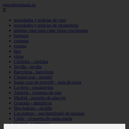
vinosdegranada.es
☰
novedades y noticias de vino
novedades y noticias de enoturismo
antiguo vaso para catar vinos crucigrama
bulgaria
comprar
espana
tipo
vinos
Córdoba - córdoba
Sevilla - sevilla
Barcelona - barcelona
Ciudad-real - montiel
Santa-cruz-de-tenerife - guía-de-isora
La-rioja - casalarreina
Almería - roquetas-de-mar
Madrid - pozuelo-de-alarcón
Granada - almuñécar
Illes-balears - alcúdia
Las-palmas - san-bartolomé-de-tirajana
Cádiz - el-puerto-de-santa-maría
Madrid - valdemoro
Granada - pulianas