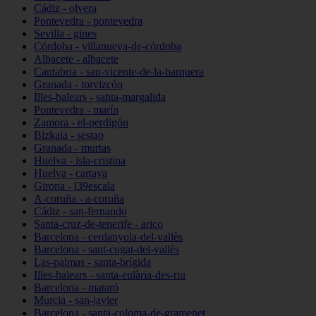
Cádiz - olvera
Pontevedra - pontevedra
Sevilla - gines
Córdoba - villanueva-de-córdoba
Albacete - albacete
Cantabria - san-vicente-de-la-barquera
Granada - torvizcón
Illes-balears - santa-margalida
Pontevedra - marín
Zamora - el-perdigón
Bizkaia - sestao
Granada - murtas
Huelva - isla-cristina
Huelva - cartaya
Girona - l39escala
A-coruña - a-coruña
Cádiz - san-fernando
Santa-cruz-de-tenerife - arico
Barcelona - cerdanyola-del-vallès
Barcelona - sant-cugat-del-vallès
Las-palmas - santa-brígida
Illes-balears - santa-eulària-des-riu
Barcelona - mataró
Murcia - san-javier
Barcelona - santa-coloma-de-gramenet