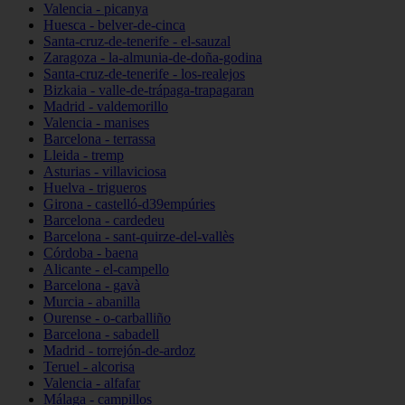
Valencia - picanya
Huesca - belver-de-cinca
Santa-cruz-de-tenerife - el-sauzal
Zaragoza - la-almunia-de-doña-godina
Santa-cruz-de-tenerife - los-realejos
Bizkaia - valle-de-trápaga-trapagaran
Madrid - valdemorillo
Valencia - manises
Barcelona - terrassa
Lleida - tremp
Asturias - villaviciosa
Huelva - trigueros
Girona - castelló-d39empúries
Barcelona - cardedeu
Barcelona - sant-quirze-del-vallès
Córdoba - baena
Alicante - el-campello
Barcelona - gavà
Murcia - abanilla
Ourense - o-carballiño
Barcelona - sabadell
Madrid - torrejón-de-ardoz
Teruel - alcorisa
Valencia - alfafar
Málaga - campillos