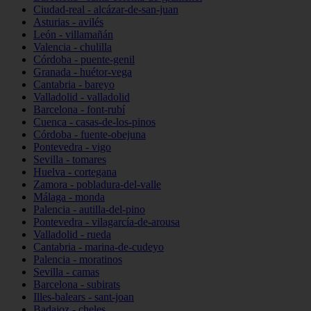
Ciudad-real - alcázar-de-san-juan
Asturias - avilés
León - villamañán
Valencia - chulilla
Córdoba - puente-genil
Granada - huétor-vega
Cantabria - bareyo
Valladolid - valladolid
Barcelona - font-rubí
Cuenca - casas-de-los-pinos
Córdoba - fuente-obejuna
Pontevedra - vigo
Sevilla - tomares
Huelva - cortegana
Zamora - pobladura-del-valle
Málaga - monda
Palencia - autilla-del-pino
Pontevedra - vilagarcía-de-arousa
Valladolid - rueda
Cantabria - marina-de-cudeyo
Palencia - moratinos
Sevilla - camas
Barcelona - subirats
Illes-balears - sant-joan
Badajoz - cheles