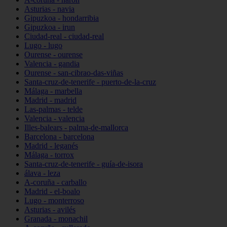
Asturias - navia
Gipuzkoa - hondarribia
Gipuzkoa - irun
Ciudad-real - ciudad-real
Lugo - lugo
Ourense - ourense
Valencia - gandia
Ourense - san-cibrao-das-viñas
Santa-cruz-de-tenerife - puerto-de-la-cruz
Málaga - marbella
Madrid - madrid
Las-palmas - telde
Valencia - valencia
Illes-balears - palma-de-mallorca
Barcelona - barcelona
Madrid - leganés
Málaga - torrox
Santa-cruz-de-tenerife - guía-de-isora
álava - leza
A-coruña - carballo
Madrid - el-boalo
Lugo - monterroso
Asturias - avilés
Granada - monachil