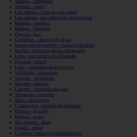
Málaga - fuengirola
Asturias - gijón
Las-palmas - vega-de-san-mateo
Las-palmas - las-palmas-de-gran-canaria
Badajoz - badajoz
Málaga - frigiliana
Huesca - jaca
Cantabria - cabezón-de-la-sal
Santa-cruz-de-tenerife - santiago-del-teide
Sevilla - valencina-de-la-concepción
León - san-andrés-del-rabanedo
Navarra - deierri
León - gusendos-de-los-oteros
Valladolid - mucientes
Segovia - fuentesoto
Navarra - lumbier
Cáceres - robledillo-de-gata
Tarragona - solivella
álava - samaniego
Ciudad-real - retuerta-del-bullaque
Huesca - el-grado
Huesca - graus
Illes-balears - ibiza
Toledo - orgaz
Córdoba - peñarroya-pueblonuevo