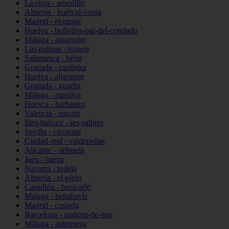
La-rioja - arnedillo
Almería - huércal-overa
Madrid - el-molar
Huelva - bollullos-par-del-condado
Málaga - algarrobo
Las-palmas - tuineje
Salamanca - béjar
Granada - capileira
Huelva - aljaraque
Granada - guadix
Málaga - manilva
Huesca - barbastro
Valencia - sagunt
Illes-balears - ses-salines
Sevilla - carmona
Ciudad-real - valdepeñas
Alicante - orihuela
Jaén - baeza
Navarra - tudela
Almería - el-ejido
Castellón - benicarló
Málaga - benahavís
Madrid - coslada
Barcelona - malgrat-de-mar
Málaga - antequera