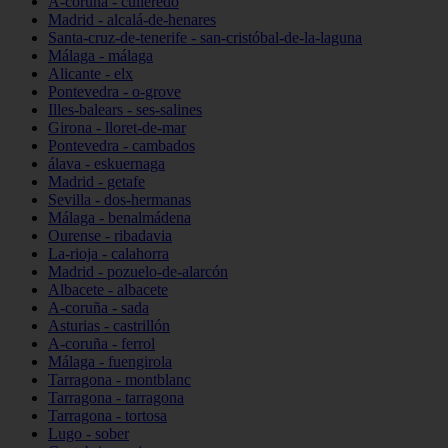
A-coruña - culleredo
Madrid - alcalá-de-henares
Santa-cruz-de-tenerife - san-cristóbal-de-la-laguna
Málaga - málaga
Alicante - elx
Pontevedra - o-grove
Illes-balears - ses-salines
Girona - lloret-de-mar
Pontevedra - cambados
álava - eskuernaga
Madrid - getafe
Sevilla - dos-hermanas
Málaga - benalmádena
Ourense - ribadavia
La-rioja - calahorra
Madrid - pozuelo-de-alarcón
Albacete - albacete
A-coruña - sada
Asturias - castrillón
A-coruña - ferrol
Málaga - fuengirola
Tarragona - montblanc
Tarragona - tarragona
Tarragona - tortosa
Lugo - sober