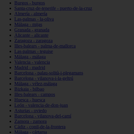
Burgos - burgos
Santa-cruz-de-tenerife - puerto-de-la-cruz
Almería - almería
Las-palmas - la-oliva
Málaga - mijas
Granada - granada
Alicante - alicante
Zaragoza - zaragoza
Illes-balears - palma-de-mallorca
Las-palmas - teguise
Málaga - málaga
Valencia - valencia
Madrid - madrid
Barcelona - palau-solità-i-plegamans
Barcelona - vilanova-i-la-geltrú
Málaga - vélez-málaga
Bizkaia - bilbao
Illes-balears - campos
Huesca - huesca
León - valencia-de-don-juan
Asturias - oviedo
Barcelona - vilanova-del-camí
Zamora - zamora
Cádiz - conil-de-la-frontera
Málaga - cártama