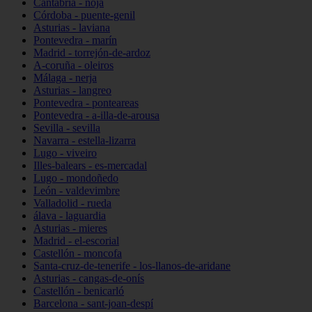
Cantabria - noja
Córdoba - puente-genil
Asturias - laviana
Pontevedra - marín
Madrid - torrejón-de-ardoz
A-coruña - oleiros
Málaga - nerja
Asturias - langreo
Pontevedra - ponteareas
Pontevedra - a-illa-de-arousa
Sevilla - sevilla
Navarra - estella-lizarra
Lugo - viveiro
Illes-balears - es-mercadal
Lugo - mondoñedo
León - valdevimbre
Valladolid - rueda
álava - laguardia
Asturias - mieres
Madrid - el-escorial
Castellón - moncofa
Santa-cruz-de-tenerife - los-llanos-de-aridane
Asturias - cangas-de-onís
Castellón - benicarló
Barcelona - sant-joan-despí