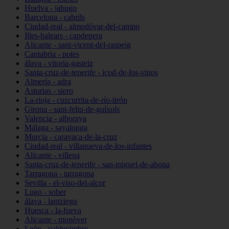
Huelva - jabugo
Barcelona - cabrils
Ciudad-real - almodóvar-del-campo
Illes-balears - capdepera
Alicante - sant-vicent-del-raspeig
Cantabria - potes
álava - vitoria-gasteiz
Santa-cruz-de-tenerife - icod-de-los-vinos
Almería - adra
Asturias - siero
La-rioja - cuzcurrita-de-río-tirón
Girona - sant-feliu-de-guíxols
Valencia - alboraya
Málaga - sayalonga
Murcia - caravaca-de-la-cruz
Ciudad-real - villanueva-de-los-infantes
Alicante - villena
Santa-cruz-de-tenerife - san-miguel-de-abona
Tarragona - tarragona
Sevilla - el-viso-del-alcor
Lugo - sober
álava - lantziego
Huesca - la-fueva
Alicante - monòver
León - valdevimbre