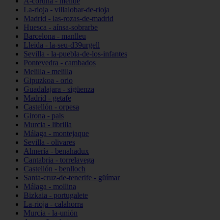
A-coruña - melide
La-rioja - villalobar-de-rioja
Madrid - las-rozas-de-madrid
Huesca - aínsa-sobrarbe
Barcelona - manlleu
Lleida - la-seu-d39urgell
Sevilla - la-puebla-de-los-infantes
Pontevedra - cambados
Melilla - melilla
Gipuzkoa - orio
Guadalajara - sigüenza
Madrid - getafe
Castellón - orpesa
Girona - pals
Murcia - librilla
Málaga - montejaque
Sevilla - olivares
Almería - benahadux
Cantabria - torrelavega
Castellón - benlloch
Santa-cruz-de-tenerife - güímar
Málaga - mollina
Bizkaia - portugalete
La-rioja - calahorra
Murcia - la-unión