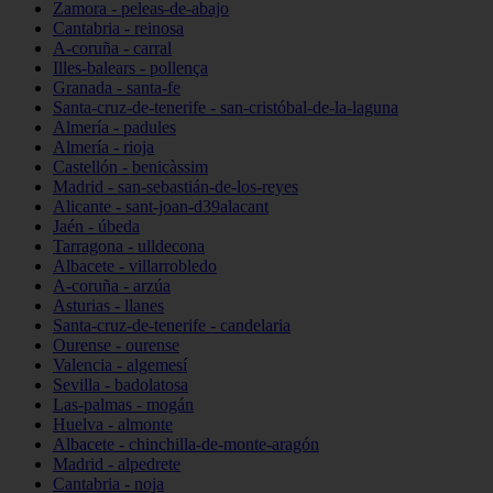
Zamora - peleas-de-abajo
Cantabria - reinosa
A-coruña - carral
Illes-balears - pollença
Granada - santa-fe
Santa-cruz-de-tenerife - san-cristóbal-de-la-laguna
Almería - padules
Almería - rioja
Castellón - benicàssim
Madrid - san-sebastián-de-los-reyes
Alicante - sant-joan-d39alacant
Jaén - úbeda
Tarragona - ulldecona
Albacete - villarrobledo
A-coruña - arzúa
Asturias - llanes
Santa-cruz-de-tenerife - candelaria
Ourense - ourense
Valencia - algemesí
Sevilla - badolatosa
Las-palmas - mogán
Huelva - almonte
Albacete - chinchilla-de-monte-aragón
Madrid - alpedrete
Cantabria - noja