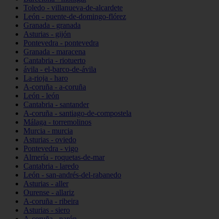
Toledo - villanueva-de-alcardete
León - puente-de-domingo-flórez
Granada - granada
Asturias - gijón
Pontevedra - pontevedra
Granada - maracena
Cantabria - riotuerto
ávila - el-barco-de-ávila
La-rioja - haro
A-coruña - a-coruña
León - león
Cantabria - santander
A-coruña - santiago-de-compostela
Málaga - torremolinos
Murcia - murcia
Asturias - oviedo
Pontevedra - vigo
Almería - roquetas-de-mar
Cantabria - laredo
León - san-andrés-del-rabanedo
Asturias - aller
Ourense - allariz
A-coruña - ribeira
Asturias - siero
A-coruña - narón