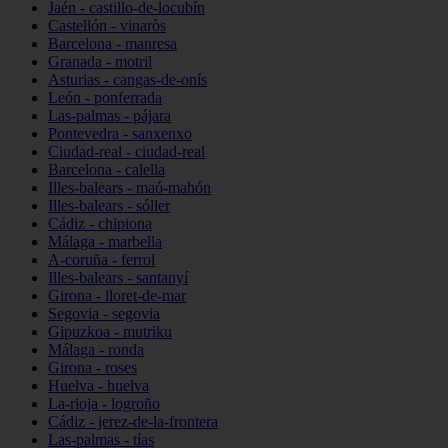
Jaén - castillo-de-locubín
Castellón - vinaròs
Barcelona - manresa
Granada - motril
Asturias - cangas-de-onís
León - ponferrada
Las-palmas - pájara
Pontevedra - sanxenxo
Ciudad-real - ciudad-real
Barcelona - calella
Illes-balears - maó-mahón
Illes-balears - sóller
Cádiz - chipiona
Málaga - marbella
A-coruña - ferrol
Illes-balears - santanyí
Girona - lloret-de-mar
Segovia - segovia
Gipuzkoa - mutriku
Málaga - ronda
Girona - roses
Huelva - huelva
La-rioja - logroño
Cádiz - jerez-de-la-frontera
Las-palmas - tías