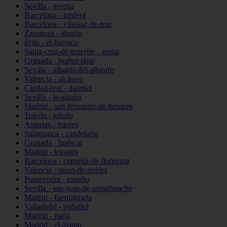
Sevilla - gerena
Barcelona - tordera
Barcelona - vilassar-de-mar
Zaragoza - alagón
ávila - el-barraco
Santa-cruz-de-tenerife - arona
Granada - huétor-tájar
Sevilla - albaida-del-aljarafe
Valencia - alcàsser
Ciudad-real - daimiel
Sevilla - la-algaba
Madrid - san-fernando-de-henares
Toledo - toledo
Asturias - mieres
Salamanca - candelario
Granada - huéscar
Madrid - leganés
Barcelona - cornellà-de-llobregat
Valencia - quart-de-poblet
Pontevedra - tomiño
Sevilla - san-juan-de-aznalfarache
Madrid - fuenlabrada
Valladolid - peñafiel
Madrid - parla
Madrid - el-álamo