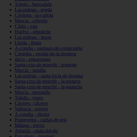
Toledo - fuensalida
Las-palmas - tejeda
Córdoba - la-carlota
Murcia - cehegín
Cádiz - rota
Huelva - gibraleón
Las-palmas - tinajo
Lleida - lleida
A-coruña - santiago-de-compostela
Córdoba - aguilar-de-la-frontera
álava - eskuernaga
Santa-cruz-de-tenerife - tegueste
Murcia - jumilla
Las-palmas - santa-lucía-de-tirajana
Santa-cruz-de-tenerife - la-orotava
Santa-cruz-de-tenerife - la-guancha
Murcia - moratalla
Toledo - yepes
Cáceres - cáceres
Valencia - torrent
A-coruña - ribeira
Pontevedra - caldas-de-reis
Málaga - torrox
Almería - olula-del-río
Barcelona - montgat