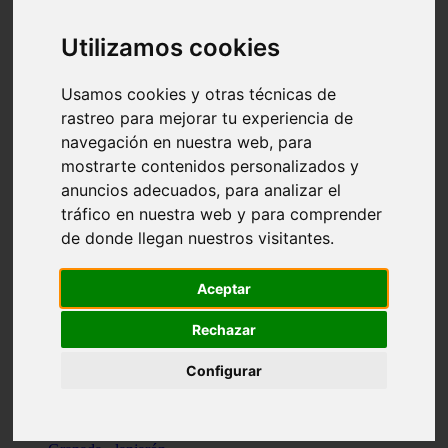
Santa-cruz-de-tenerife - los-llanos-de-aridane
Cantabria - suances
Utilizamos cookies
Sevilla - bormujos
Granada - monachil
Málaga - júzcar
Usamos cookies y otras técnicas de
Huesca - isábena
rastreo para mejorar tu experiencia de
Huesca - alquézar
navegación en nuestra web, para
Huesca - castejón-de-sos
Lleida - alt-àneu
mostrarte contenidos personalizados y
Sevilla - marinaleda
anuncios adecuados, para analizar el
Córdoba - almedinilla
tráfico en nuestra web y para comprender
Navarra - zangoza
Cantabria - arenas-de-iguña
de donde llegan nuestros visitantes.
Barcelona - la-pobla-de-lillet
Murcia - cartagena
Las-palmas - yaiza
Aceptar
Madrid - nuevo-baztán
Sevilla - arahal
Rechazar
Málaga - istán
Valladolid - fuensaldaña
Configurar
Sevilla - salteras
Huesca - biescas
Granada - pampaneira
La-rioja - ezcaray