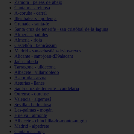
Zamora - peleas-de-abajo
Cantabria - reinosa
A-coruña - carral
Illes-balears - pollença
Granada - santa-fe
Santa-cruz-de-tenerife - san-cristóbal-de-la-laguna
Almería - padules
Almería - rioja
Castellón - benicàssim
Madrid - san-sebastián-de-los-reyes
Alicante - sant-joan-d39alacant
Jaén - úbeda
Tarragona - ulldecona
Albacete - villarrobledo
A-coruña - arzúa
Asturias - llanes
Santa-cruz-de-tenerife - candelaria
Ourense - ourense
Valencia - algemesí
Sevilla - badolatosa
Las-palmas - mogán
Huelva - almonte
Albacete - chinchilla-de-monte-aragón
Madrid - alpedrete
Cantabria - noja