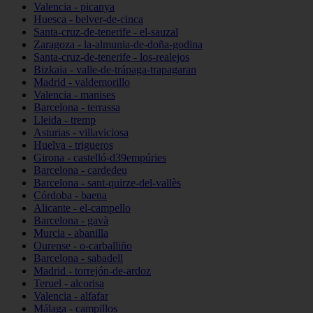
Valencia - picanya
Huesca - belver-de-cinca
Santa-cruz-de-tenerife - el-sauzal
Zaragoza - la-almunia-de-doña-godina
Santa-cruz-de-tenerife - los-realejos
Bizkaia - valle-de-trápaga-trapagaran
Madrid - valdemorillo
Valencia - manises
Barcelona - terrassa
Lleida - tremp
Asturias - villaviciosa
Huelva - trigueros
Girona - castelló-d39empúries
Barcelona - cardedeu
Barcelona - sant-quirze-del-vallès
Córdoba - baena
Alicante - el-campello
Barcelona - gavà
Murcia - abanilla
Ourense - o-carballiño
Barcelona - sabadell
Madrid - torrejón-de-ardoz
Teruel - alcorisa
Valencia - alfafar
Málaga - campillos