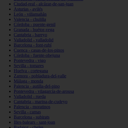
Ciudad-real - alcázar-de-san-juan
Asturias - avilés
León - villamañán
Valencia - chulilla
Córdoba - puente-genil
Granada - huétor-vega
Cantabria - bareyo
Valladolid - valladolid
Barcelona - font-rubí
Cuenca - casas-de-los-pinos
Córdoba - fuente-obejuna
Pontevedra - vigo
Sevilla - tomares
Huelva - cortegana
Zamora - pobladura-del-valle
Málaga - monda
Palencia - autilla-del-pino
Pontevedra - vilagarcía-de-arousa
Valladolid - rueda
Cantabria - marina-de-cudeyo
Palencia - moratinos
Sevilla - camas
Barcelona - subirats
Illes-balears - sant-joan
Badajoz - cheles