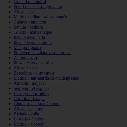
Granada - albuñol
Sevilla - alcalá-de-guadaíra
Alicante - altea
Madrid - villarejo-de-salvanés
Cuenca - tarancón
Sevilla - pedrera
Toledo - manzaneque
Illes-balears - artà
Illes-balears - andratx
Málaga - guaro
Pontevedra - vilanova-de-arousa
Zamora - toro
Illes-balears - esporles
Alicante - elx
Barcelona - el-masnou
Madrid - san-martín-de-valdeiglesias
Almería - mojácar
Segovia - el-espinar
La-rioja - hormilleja
Córdoba - iznájar
Ciudad-real - socuéllamos
Alicante - petrer
Bizkaia - zalla
La-rioja - ábalos
Madrid - alcorcón