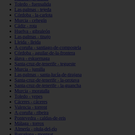
Toledo - fuensalida
Las-palmas - tejeda
Córdoba - la-carlota
Murcia - cehegín
Cádiz - rota
Huelva - gibraleón
Las-palmas - tinajo
Lleida - lleida
A-coruña - santiago-de-compostela
Córdoba - aguilar-de-la-frontera
álava - eskuernaga
Santa-cruz-de-tenerife - tegueste
Murcia - jumilla
Las-palmas - santa-lucía-de-tirajana
Santa-cruz-de-tenerife - la-orotava
Santa-cruz-de-tenerife - la-guancha
Murcia - moratalla
Toledo - yepes
Cáceres - cáceres
Valencia - torrent
A-coruña - ribeira
Pontevedra - caldas-de-reis
Málaga - torrox
Almería - olula-del-río
Barcelona - montgat