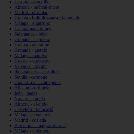
La-rioja - arnedillo
Almería - huércal-overa
Madrid - el-molar
Huelva - bollullos-par-del-condado
Málaga - algarrobo
Las-palmas - tuineje
Salamanca - béjar
Granada - capileira
Huelva - aljaraque
Granada - guadix
Málaga - manilva
Huesca - barbastro
Valencia - sagunt
Illes-balears - ses-salines
Sevilla - carmona
Ciudad-real - valdepeñas
Alicante - orihuela
Jaén - baeza
Navarra - tudela
Almería - el-ejido
Castellón - benicarló
Málaga - benahavís
Madrid - coslada
Barcelona - malgrat-de-mar
Málaga - antequera