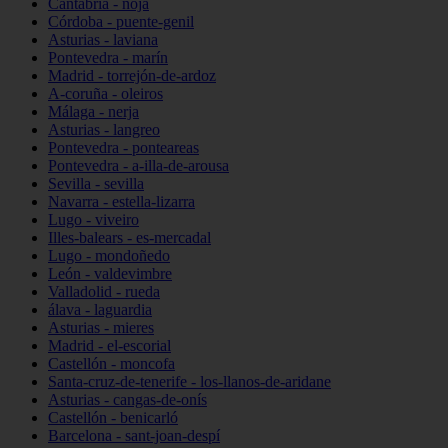
Cantabria - noja
Córdoba - puente-genil
Asturias - laviana
Pontevedra - marín
Madrid - torrejón-de-ardoz
A-coruña - oleiros
Málaga - nerja
Asturias - langreo
Pontevedra - ponteareas
Pontevedra - a-illa-de-arousa
Sevilla - sevilla
Navarra - estella-lizarra
Lugo - viveiro
Illes-balears - es-mercadal
Lugo - mondoñedo
León - valdevimbre
Valladolid - rueda
álava - laguardia
Asturias - mieres
Madrid - el-escorial
Castellón - moncofa
Santa-cruz-de-tenerife - los-llanos-de-aridane
Asturias - cangas-de-onís
Castellón - benicarló
Barcelona - sant-joan-despí