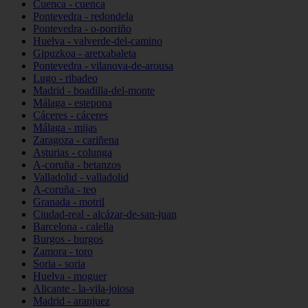
Cuenca - cuenca
Pontevedra - redondela
Pontevedra - o-porriño
Huelva - valverde-del-camino
Gipuzkoa - aretxabaleta
Pontevedra - vilanova-de-arousa
Lugo - ribadeo
Madrid - boadilla-del-monte
Málaga - estepona
Cáceres - cáceres
Málaga - mijas
Zaragoza - cariñena
Asturias - colunga
A-coruña - betanzos
Valladolid - valladolid
A-coruña - teo
Granada - motril
Ciudad-real - alcázar-de-san-juan
Barcelona - calella
Burgos - burgos
Zamora - toro
Soria - soria
Huelva - moguer
Alicante - la-vila-joiosa
Madrid - aranjuez