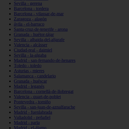
Sevilla - gerena
Barcelona - tordera
Barcelona - vilassar-de-mar
Zaragoza - alagón
ávila - el-barraco
Santa-cruz-de-tenerife - arona
Granada - huétor-tájar
Sevilla - albaida-del-aljarafe
Valencia - alcàsser
Ciudad-real - daimiel
Sevilla - la-algaba
Madrid - san-fernando-de-henares
Toledo - toledo
Asturias - mieres
Salamanca - candelario
Granada - huéscar
Madrid - leganés
Barcelona - cornellà-de-llobregat
Valencia - quart-de-poblet
Pontevedra - tomiño
Sevilla - san-juan-de-aznalfarache
Madrid - fuenlabrada
Valladolid - peñafiel
Madrid - parla
Madrid - el-álamo