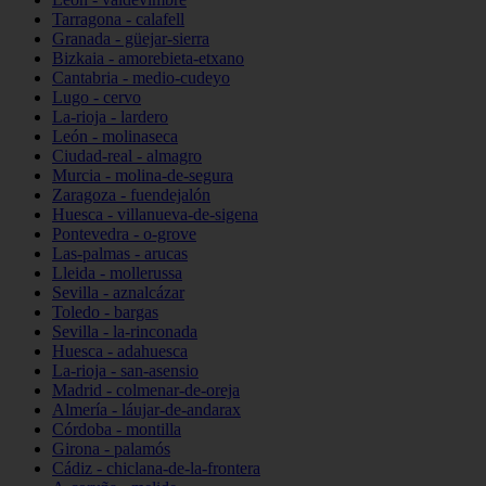
Tarragona - calafell
Granada - güejar-sierra
Bizkaia - amorebieta-etxano
Cantabria - medio-cudeyo
Lugo - cervo
La-rioja - lardero
León - molinaseca
Ciudad-real - almagro
Murcia - molina-de-segura
Zaragoza - fuendejalón
Huesca - villanueva-de-sigena
Pontevedra - o-grove
Las-palmas - arucas
Lleida - mollerussa
Sevilla - aznalcázar
Toledo - bargas
Sevilla - la-rinconada
Huesca - adahuesca
La-rioja - san-asensio
Madrid - colmenar-de-oreja
Almería - láujar-de-andarax
Córdoba - montilla
Girona - palamós
Cádiz - chiclana-de-la-frontera