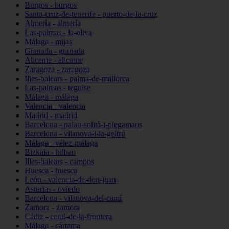
Burgos - burgos
Santa-cruz-de-tenerife - puerto-de-la-cruz
Almería - almería
Las-palmas - la-oliva
Málaga - mijas
Granada - granada
Alicante - alicante
Zaragoza - zaragoza
Illes-balears - palma-de-mallorca
Las-palmas - teguise
Málaga - málaga
Valencia - valencia
Madrid - madrid
Barcelona - palau-solità-i-plegamans
Barcelona - vilanova-i-la-geltrú
Málaga - vélez-málaga
Bizkaia - bilbao
Illes-balears - campos
Huesca - huesca
León - valencia-de-don-juan
Asturias - oviedo
Barcelona - vilanova-del-camí
Zamora - zamora
Cádiz - conil-de-la-frontera
Málaga - cártama