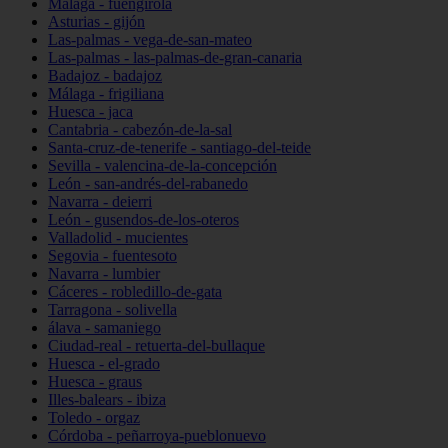
Málaga - fuengirola
Asturias - gijón
Las-palmas - vega-de-san-mateo
Las-palmas - las-palmas-de-gran-canaria
Badajoz - badajoz
Málaga - frigiliana
Huesca - jaca
Cantabria - cabezón-de-la-sal
Santa-cruz-de-tenerife - santiago-del-teide
Sevilla - valencina-de-la-concepción
León - san-andrés-del-rabanedo
Navarra - deierri
León - gusendos-de-los-oteros
Valladolid - mucientes
Segovia - fuentesoto
Navarra - lumbier
Cáceres - robledillo-de-gata
Tarragona - solivella
álava - samaniego
Ciudad-real - retuerta-del-bullaque
Huesca - el-grado
Huesca - graus
Illes-balears - ibiza
Toledo - orgaz
Córdoba - peñarroya-pueblonuevo