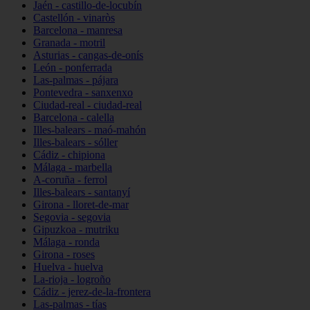
Jaén - castillo-de-locubín
Castellón - vinaròs
Barcelona - manresa
Granada - motril
Asturias - cangas-de-onís
León - ponferrada
Las-palmas - pájara
Pontevedra - sanxenxo
Ciudad-real - ciudad-real
Barcelona - calella
Illes-balears - maó-mahón
Illes-balears - sóller
Cádiz - chipiona
Málaga - marbella
A-coruña - ferrol
Illes-balears - santanyí
Girona - lloret-de-mar
Segovia - segovia
Gipuzkoa - mutriku
Málaga - ronda
Girona - roses
Huelva - huelva
La-rioja - logroño
Cádiz - jerez-de-la-frontera
Las-palmas - tías