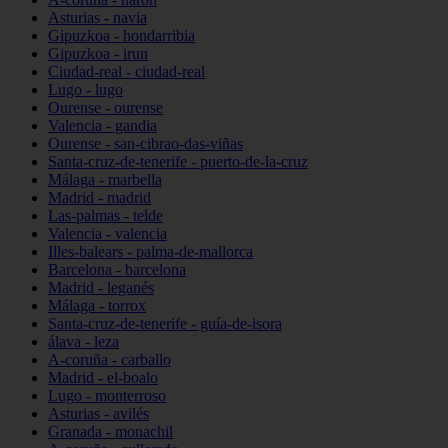
Asturias - navia
Gipuzkoa - hondarribia
Gipuzkoa - irun
Ciudad-real - ciudad-real
Lugo - lugo
Ourense - ourense
Valencia - gandia
Ourense - san-cibrao-das-viñas
Santa-cruz-de-tenerife - puerto-de-la-cruz
Málaga - marbella
Madrid - madrid
Las-palmas - telde
Valencia - valencia
Illes-balears - palma-de-mallorca
Barcelona - barcelona
Madrid - leganés
Málaga - torrox
Santa-cruz-de-tenerife - guía-de-isora
álava - leza
A-coruña - carballo
Madrid - el-boalo
Lugo - monterroso
Asturias - avilés
Granada - monachil