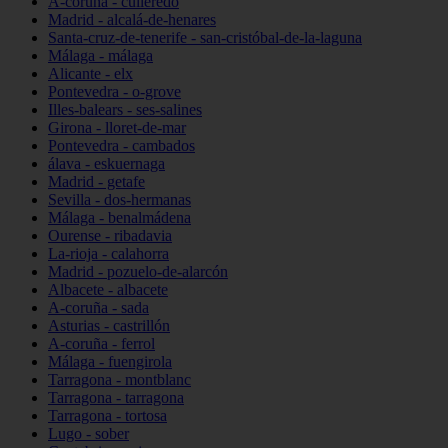
A-coruña - culleredo
Madrid - alcalá-de-henares
Santa-cruz-de-tenerife - san-cristóbal-de-la-laguna
Málaga - málaga
Alicante - elx
Pontevedra - o-grove
Illes-balears - ses-salines
Girona - lloret-de-mar
Pontevedra - cambados
álava - eskuernaga
Madrid - getafe
Sevilla - dos-hermanas
Málaga - benalmádena
Ourense - ribadavia
La-rioja - calahorra
Madrid - pozuelo-de-alarcón
Albacete - albacete
A-coruña - sada
Asturias - castrillón
A-coruña - ferrol
Málaga - fuengirola
Tarragona - montblanc
Tarragona - tarragona
Tarragona - tortosa
Lugo - sober