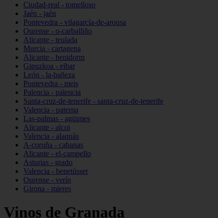
Ciudad-real - tomelloso
Jaén - jaén
Pontevedra - vilagarcía-de-arousa
Ourense - o-carballiño
Alicante - teulada
Murcia - cartagena
Alicante - benidorm
Gipuzkoa - eibar
León - la-bañeza
Pontevedra - meis
Palencia - palencia
Santa-cruz-de-tenerife - santa-cruz-de-tenerife
Valencia - paterna
Las-palmas - agüimes
Alicante - alcoi
Valencia - alaquàs
A-coruña - cabanas
Alicante - el-campello
Asturias - grado
Valencia - benetússer
Ourense - verín
Girona - mieres
Vinos de Granada