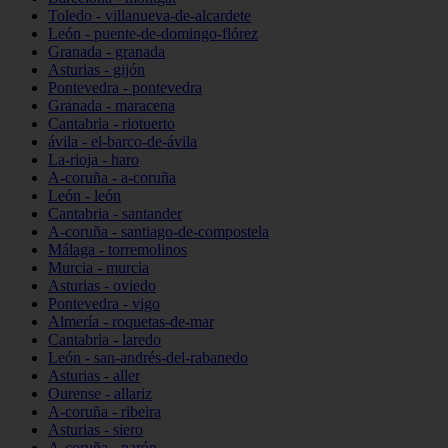
Toledo - villanueva-de-alcardete
León - puente-de-domingo-flórez
Granada - granada
Asturias - gijón
Pontevedra - pontevedra
Granada - maracena
Cantabria - riotuerto
ávila - el-barco-de-ávila
La-rioja - haro
A-coruña - a-coruña
León - león
Cantabria - santander
A-coruña - santiago-de-compostela
Málaga - torremolinos
Murcia - murcia
Asturias - oviedo
Pontevedra - vigo
Almería - roquetas-de-mar
Cantabria - laredo
León - san-andrés-del-rabanedo
Asturias - aller
Ourense - allariz
A-coruña - ribeira
Asturias - siero
A-coruña - narón