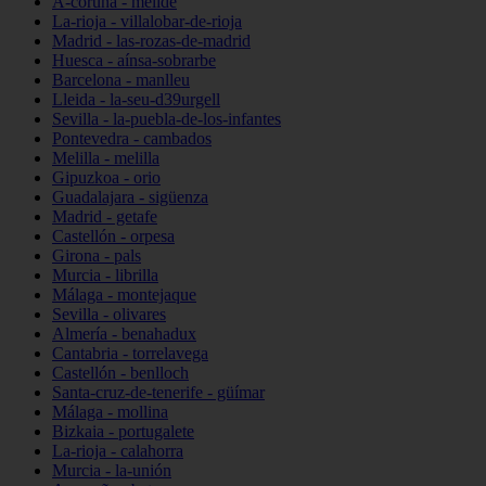
A-coruña - melide
La-rioja - villalobar-de-rioja
Madrid - las-rozas-de-madrid
Huesca - aínsa-sobrarbe
Barcelona - manlleu
Lleida - la-seu-d39urgell
Sevilla - la-puebla-de-los-infantes
Pontevedra - cambados
Melilla - melilla
Gipuzkoa - orio
Guadalajara - sigüenza
Madrid - getafe
Castellón - orpesa
Girona - pals
Murcia - librilla
Málaga - montejaque
Sevilla - olivares
Almería - benahadux
Cantabria - torrelavega
Castellón - benlloch
Santa-cruz-de-tenerife - güímar
Málaga - mollina
Bizkaia - portugalete
La-rioja - calahorra
Murcia - la-unión