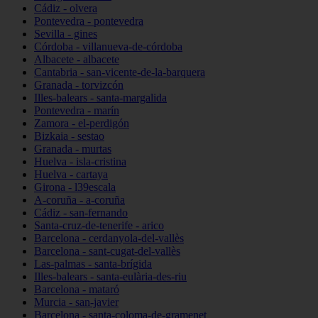
Cádiz - olvera
Pontevedra - pontevedra
Sevilla - gines
Córdoba - villanueva-de-córdoba
Albacete - albacete
Cantabria - san-vicente-de-la-barquera
Granada - torvizcón
Illes-balears - santa-margalida
Pontevedra - marín
Zamora - el-perdigón
Bizkaia - sestao
Granada - murtas
Huelva - isla-cristina
Huelva - cartaya
Girona - l39escala
A-coruña - a-coruña
Cádiz - san-fernando
Santa-cruz-de-tenerife - arico
Barcelona - cerdanyola-del-vallès
Barcelona - sant-cugat-del-vallès
Las-palmas - santa-brígida
Illes-balears - santa-eulària-des-riu
Barcelona - mataró
Murcia - san-javier
Barcelona - santa-coloma-de-gramenet