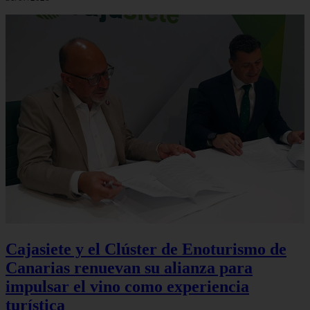
Cajasiete y el Clúster de Enoturismo de
Canarias renuevan su alianza para
impulsar el vino como experiencia
turística