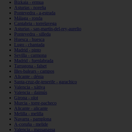
Bizkaia - ermua
Asturias - noreña
Pontevedra - a-estrada
Málaga - ronda
Cantabria - torrelavega
Asturias - san-martín-del-rey-aurelio
Pontevedra - silleda
Huesca - huesca
Lugo - chantada
Madrid - pinto
Sevilla - carmona
Madrid - fuenlabrada
Tarragona - falset
Illes-balears - campos
Alicante - dénia
Santa-cruz-de-tenerife - garachico
Valencia - xàtiva
Valencia - daimús
Girona - olot
Murcia - torre-pacheco
Alicante - alicante
Melilla - melilla
Navarra - pamplona
A-coruña - melide
Valencia - massanassa