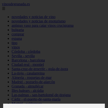
vinosdegranada.es
☰
novedades y noticias de vino
novedades y noticias de enoturismo
antiguo vaso para catar vinos crucigrama
bulgaria
comprar
espana
tipo
vinos
Córdoba - córdoba
Sevilla - sevilla
Barcelona - barcelona
Ciudad-real - montiel
Santa-cruz-de-tenerife - guía-de-isora
La-rioja - casalarreina
Almería - roquetas-de-mar
Madrid - pozuelo-de-alarcón
Granada - almuñécar
Illes-balears - alcúdia
Las-palmas - san-bartolomé-de-tirajana
Cádiz - el-puerto-de-santa-maría
Madrid - valdemoro
Granada - pulianas