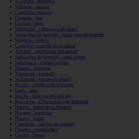
A-coruña - betanzos
Valencia - mislata
Cantabria - miengo
Granada - gor
La-rioja - tirgo
Valladolid - villanueva-de-duero
Santa-cruz-de-tenerife - santa-cruz-de-tenerife
Valencia - cullera
Castellón - castelló-de-la-plana
Alicante - guardamar-del-segura
Santa-cruz-de-tenerife - santa-úrsula
Salamanca - ciudad-rodrigo
Málaga - estepona
Tarragona - cambrils
Valladolid - laguna-de-duero
Sevilla - castilleja-de-la-cuesta
Lugo - lugo
Sevilla - mairena-del-aljarafe
Barcelona - l39hospitalet-de-llobregat
Huelva - palos-de-la-frontera
Navarra - berriozar
Burgos - lerma
Cantabria - corvera-de-toranzo
Cáceres - montánchez
Girona - blanes