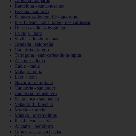
Granada - lanjarón
Barcelona - santa-susanna
Bizkaia - santurtzi
Santa-cruz-de-tenerife - tacoronte
Illes-balears - sant-llorenç-des-cardassar
Huesca - sallent-de-gállego
La-rioja - haro
Sevilla - dos-hermanas
Granada - salobreña
Cantabria - laredo
Tarragona - sant-carles-de-la-ràpita
Alicante - dénia
Cádiz - cádiz
Málaga - nerja
León - león
Navarra - pamplona
Cantabria - santander
Cantabria - el-astillero
Salamanca - salamanca
Valladolid - boecillo
Murcia - murcia
Málaga - torremolinos
Illes-balears - calvià
Alicante - benidorm
Gipuzkoa - san-sebastián