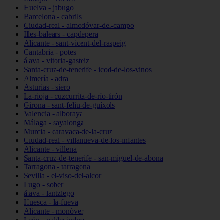
Huelva - jabugo
Barcelona - cabrils
Ciudad-real - almodóvar-del-campo
Illes-balears - capdepera
Alicante - sant-vicent-del-raspeig
Cantabria - potes
álava - vitoria-gasteiz
Santa-cruz-de-tenerife - icod-de-los-vinos
Almería - adra
Asturias - siero
La-rioja - cuzcurrita-de-río-tirón
Girona - sant-feliu-de-guíxols
Valencia - alboraya
Málaga - sayalonga
Murcia - caravaca-de-la-cruz
Ciudad-real - villanueva-de-los-infantes
Alicante - villena
Santa-cruz-de-tenerife - san-miguel-de-abona
Tarragona - tarragona
Sevilla - el-viso-del-alcor
Lugo - sober
álava - lantziego
Huesca - la-fueva
Alicante - monòver
León - valdevimbre