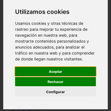
Santa-cruz-de-tenerife - los-llanos-de-aridane
Cantabria - suances
Utilizamos cookies
Sevilla - bormujos
Granada - monachil
Málaga - júzcar
Usamos cookies y otras técnicas de
Huesca - isábena
rastreo para mejorar tu experiencia de
Huesca - alquézar
navegación en nuestra web, para
Huesca - castejón-de-sos
Lleida - alt-àneu
mostrarte contenidos personalizados y
Sevilla - marinaleda
anuncios adecuados, para analizar el
Córdoba - almedinilla
tráfico en nuestra web y para comprender
Navarra - zangoza
Cantabria - arenas-de-iguña
de donde llegan nuestros visitantes.
Barcelona - la-pobla-de-lillet
Murcia - cartagena
Las-palmas - yaiza
Aceptar
Madrid - nuevo-baztán
Sevilla - arahal
Rechazar
Málaga - istán
Valladolid - fuensaldaña
Configurar
Sevilla - salteras
Huesca - biescas
Granada - pampaneira
La-rioja - ezcaray