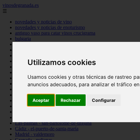
vinosdegranada.es
☰
novedades y noticias de vino
novedades y noticias de enoturismo
antiguo vaso para catar vinos crucigrama
bulgaria
comprar
espana
tipo
Utilizamos cookies
vinos
Córdoba - córdoba
Sevilla - sevilla
Usamos cookies y otras técnicas de rastreo pa
Barcelona - barcelona
Ciudad-real - montiel
anuncios adecuados, para analizar el tráfico e
Santa-cruz-de-tenerife - guía-de-isora
La-rioja - casalarreina
Aceptar
Rechazar
Configurar
Almería - roquetas-de-mar
Madrid - pozuelo-de-alarcón
Granada - almuñécar
Illes-balears - alcúdia
Las-palmas - san-bartolomé-de-tirajana
Cádiz - el-puerto-de-santa-maría
Madrid - valdemoro
Granada - pulianas