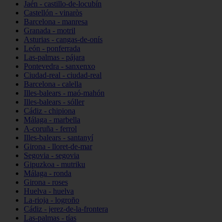
Jaén - castillo-de-locubín
Castellón - vinaròs
Barcelona - manresa
Granada - motril
Asturias - cangas-de-onís
León - ponferrada
Las-palmas - pájara
Pontevedra - sanxenxo
Ciudad-real - ciudad-real
Barcelona - calella
Illes-balears - maó-mahón
Illes-balears - sóller
Cádiz - chipiona
Málaga - marbella
A-coruña - ferrol
Illes-balears - santanyí
Girona - lloret-de-mar
Segovia - segovia
Gipuzkoa - mutriku
Málaga - ronda
Girona - roses
Huelva - huelva
La-rioja - logroño
Cádiz - jerez-de-la-frontera
Las-palmas - tías