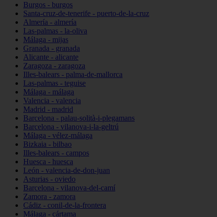
Burgos - burgos
Santa-cruz-de-tenerife - puerto-de-la-cruz
Almería - almería
Las-palmas - la-oliva
Málaga - mijas
Granada - granada
Alicante - alicante
Zaragoza - zaragoza
Illes-balears - palma-de-mallorca
Las-palmas - teguise
Málaga - málaga
Valencia - valencia
Madrid - madrid
Barcelona - palau-solità-i-plegamans
Barcelona - vilanova-i-la-geltrú
Málaga - vélez-málaga
Bizkaia - bilbao
Illes-balears - campos
Huesca - huesca
León - valencia-de-don-juan
Asturias - oviedo
Barcelona - vilanova-del-camí
Zamora - zamora
Cádiz - conil-de-la-frontera
Málaga - cártama