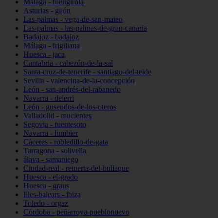
Málaga - fuengirola
Asturias - gijón
Las-palmas - vega-de-san-mateo
Las-palmas - las-palmas-de-gran-canaria
Badajoz - badajoz
Málaga - frigiliana
Huesca - jaca
Cantabria - cabezón-de-la-sal
Santa-cruz-de-tenerife - santiago-del-teide
Sevilla - valencina-de-la-concepción
León - san-andrés-del-rabanedo
Navarra - deierri
León - gusendos-de-los-oteros
Valladolid - mucientes
Segovia - fuentesoto
Navarra - lumbier
Cáceres - robledillo-de-gata
Tarragona - solivella
álava - samaniego
Ciudad-real - retuerta-del-bullaque
Huesca - el-grado
Huesca - graus
Illes-balears - ibiza
Toledo - orgaz
Córdoba - peñarroya-pueblonuevo