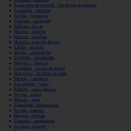
Santa-cruz-de-tenerife - los-llanos-de-aridane
Cantabria - suances
Sevilla - bormujos
Granada - monachil
Málaga - júzcar
Huesca - isábena
Huesca - alquézar
Huesca - castejón-de-sos
Lleida - alt-àneu
Sevilla - marinaleda
Córdoba - almedinilla
Navarra - zangoza
Cantabria - arenas-de-iguña
Barcelona - la-pobla-de-lillet
Murcia - cartagena
Las-palmas - yaiza
Madrid - nuevo-baztán
Sevilla - arahal
Málaga - istán
Valladolid - fuensaldaña
Sevilla - salteras
Huesca - biescas
Granada - pampaneira
La-rioja - ezcaray