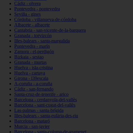
Cádiz - olvera
Pontevedra - pontevedra
Sevilla - gines
Córdoba - villanueva-de-córdoba
Albacete - albacete
Cantabria - san-vicente-de-la-barquera
Granada - torvizcón
Illes-balears - santa-margalida
Pontevedra - marín
Zamora - el-perdigón
Bizkaia - sestao
Granada - murtas
Huelva - isla-cristina
Huelva - cartaya
Girona - l39escala
A-coruña - a-coruña
Cádiz - san-fernando
Santa-cruz-de-tenerife - arico
Barcelona - cerdanyola-del-vallès
Barcelona - sant-cugat-del-vallès
Las-palmas - santa-brígida
Illes-balears - santa-eulària-des-riu
Barcelona - mataró
Murcia - san-javier
Barcelona - santa-coloma-de-gramenet