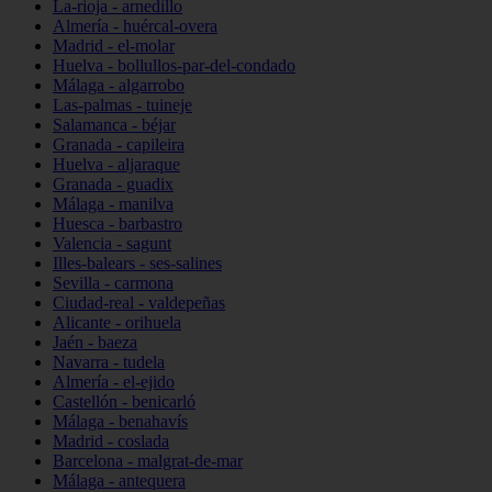
La-rioja - arnedillo
Almería - huércal-overa
Madrid - el-molar
Huelva - bollullos-par-del-condado
Málaga - algarrobo
Las-palmas - tuineje
Salamanca - béjar
Granada - capileira
Huelva - aljaraque
Granada - guadix
Málaga - manilva
Huesca - barbastro
Valencia - sagunt
Illes-balears - ses-salines
Sevilla - carmona
Ciudad-real - valdepeñas
Alicante - orihuela
Jaén - baeza
Navarra - tudela
Almería - el-ejido
Castellón - benicarló
Málaga - benahavís
Madrid - coslada
Barcelona - malgrat-de-mar
Málaga - antequera