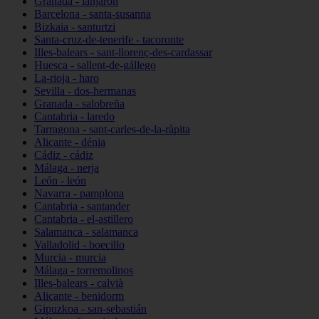
Granada - lanjarón
Barcelona - santa-susanna
Bizkaia - santurtzi
Santa-cruz-de-tenerife - tacoronte
Illes-balears - sant-llorenç-des-cardassar
Huesca - sallent-de-gállego
La-rioja - haro
Sevilla - dos-hermanas
Granada - salobreña
Cantabria - laredo
Tarragona - sant-carles-de-la-ràpita
Alicante - dénia
Cádiz - cádiz
Málaga - nerja
León - león
Navarra - pamplona
Cantabria - santander
Cantabria - el-astillero
Salamanca - salamanca
Valladolid - boecillo
Murcia - murcia
Málaga - torremolinos
Illes-balears - calvià
Alicante - benidorm
Gipuzkoa - san-sebastián