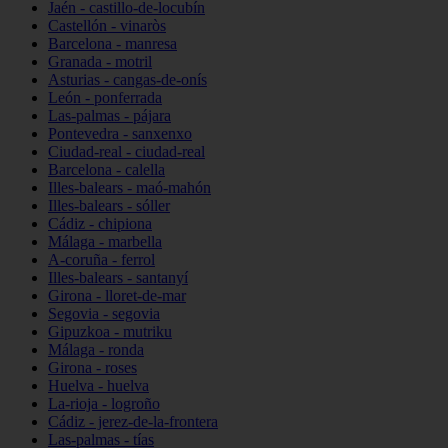
Jaén - castillo-de-locubín
Castellón - vinaròs
Barcelona - manresa
Granada - motril
Asturias - cangas-de-onís
León - ponferrada
Las-palmas - pájara
Pontevedra - sanxenxo
Ciudad-real - ciudad-real
Barcelona - calella
Illes-balears - maó-mahón
Illes-balears - sóller
Cádiz - chipiona
Málaga - marbella
A-coruña - ferrol
Illes-balears - santanyí
Girona - lloret-de-mar
Segovia - segovia
Gipuzkoa - mutriku
Málaga - ronda
Girona - roses
Huelva - huelva
La-rioja - logroño
Cádiz - jerez-de-la-frontera
Las-palmas - tías