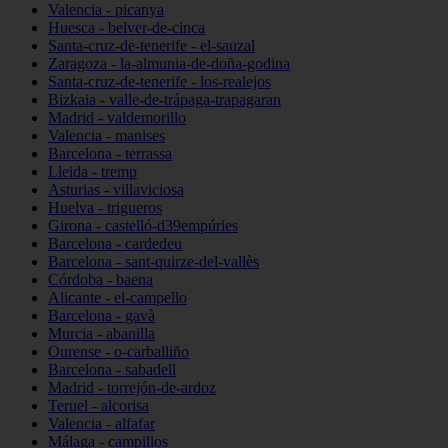
Valencia - picanya
Huesca - belver-de-cinca
Santa-cruz-de-tenerife - el-sauzal
Zaragoza - la-almunia-de-doña-godina
Santa-cruz-de-tenerife - los-realejos
Bizkaia - valle-de-trápaga-trapagaran
Madrid - valdemorillo
Valencia - manises
Barcelona - terrassa
Lleida - tremp
Asturias - villaviciosa
Huelva - trigueros
Girona - castelló-d39empúries
Barcelona - cardedeu
Barcelona - sant-quirze-del-vallès
Córdoba - baena
Alicante - el-campello
Barcelona - gavà
Murcia - abanilla
Ourense - o-carballiño
Barcelona - sabadell
Madrid - torrejón-de-ardoz
Teruel - alcorisa
Valencia - alfafar
Málaga - campillos