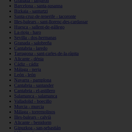
Granada - lanjarón
Barcelona - santa-susanna
Bizkaia - santurtzi
Santa-cruz-de-tenerife - tacoronte
Illes-balears - sant-llorenç-des-cardassar
Huesca - sallent-de-gállego
La-rioja - haro
Sevilla - dos-hermanas
Granada - salobreña
Cantabria - laredo
Tarragona - sant-carles-de-la-ràpita
Alicante - dénia
Cádiz - cádiz
Málaga - nerja
León - león
Navarra - pamplona
Cantabria - santander
Cantabria - el-astillero
Salamanca - salamanca
Valladolid - boecillo
Murcia - murcia
Málaga - torremolinos
Illes-balears - calvià
Alicante - benidorm
Gipuzkoa - san-sebastián