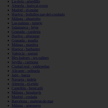
La-rioja - arnedillo
Almería - huércal-overa
Madrid - el-molar
Huelva - bollullos-par-del-condado
Málaga - algarrobo
Las-palmas - tuineje
Salamanca - béjar
Granada - capileira
Huelva - aljaraque
Granada - guadix
Málaga - manilva
Huesca - barbastro
Valencia - sagunt
Illes-balears - ses-salines
Sevilla - carmona
Ciudad-real - valdepeñas
Alicante - orihuela
Jaén - baeza
Navarra - tudela
Almería - el-ejido
Castellón - benicarló
Málaga - benahavís
Madrid - coslada
Barcelona - malgrat-de-mar
Málaga - antequera