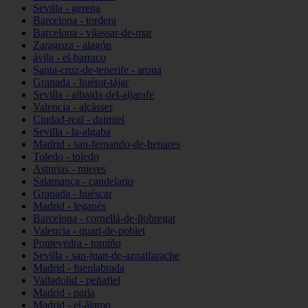
Sevilla - gerena
Barcelona - tordera
Barcelona - vilassar-de-mar
Zaragoza - alagón
ávila - el-barraco
Santa-cruz-de-tenerife - arona
Granada - huétor-tájar
Sevilla - albaida-del-aljarafe
Valencia - alcàsser
Ciudad-real - daimiel
Sevilla - la-algaba
Madrid - san-fernando-de-henares
Toledo - toledo
Asturias - mieres
Salamanca - candelario
Granada - huéscar
Madrid - leganés
Barcelona - cornellà-de-llobregat
Valencia - quart-de-poblet
Pontevedra - tomiño
Sevilla - san-juan-de-aznalfarache
Madrid - fuenlabrada
Valladolid - peñafiel
Madrid - parla
Madrid - el-álamo