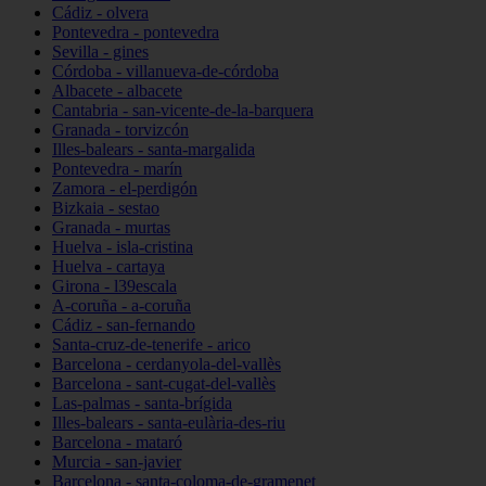
Cádiz - olvera
Pontevedra - pontevedra
Sevilla - gines
Córdoba - villanueva-de-córdoba
Albacete - albacete
Cantabria - san-vicente-de-la-barquera
Granada - torvizcón
Illes-balears - santa-margalida
Pontevedra - marín
Zamora - el-perdigón
Bizkaia - sestao
Granada - murtas
Huelva - isla-cristina
Huelva - cartaya
Girona - l39escala
A-coruña - a-coruña
Cádiz - san-fernando
Santa-cruz-de-tenerife - arico
Barcelona - cerdanyola-del-vallès
Barcelona - sant-cugat-del-vallès
Las-palmas - santa-brígida
Illes-balears - santa-eulària-des-riu
Barcelona - mataró
Murcia - san-javier
Barcelona - santa-coloma-de-gramenet