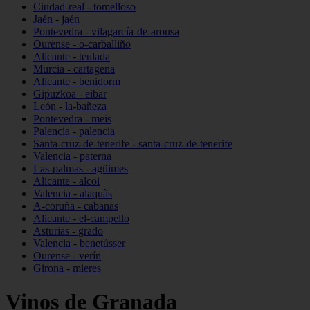
Ciudad-real - tomelloso
Jaén - jaén
Pontevedra - vilagarcía-de-arousa
Ourense - o-carballiño
Alicante - teulada
Murcia - cartagena
Alicante - benidorm
Gipuzkoa - eibar
León - la-bañeza
Pontevedra - meis
Palencia - palencia
Santa-cruz-de-tenerife - santa-cruz-de-tenerife
Valencia - paterna
Las-palmas - agüimes
Alicante - alcoi
Valencia - alaquàs
A-coruña - cabanas
Alicante - el-campello
Asturias - grado
Valencia - benetússer
Ourense - verín
Girona - mieres
Vinos de Granada