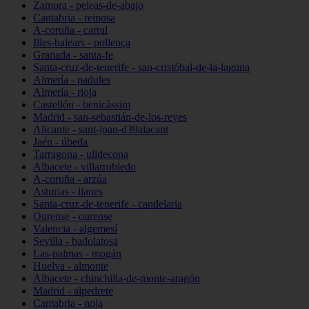
Zamora - peleas-de-abajo
Cantabria - reinosa
A-coruña - carral
Illes-balears - pollença
Granada - santa-fe
Santa-cruz-de-tenerife - san-cristóbal-de-la-laguna
Almería - padules
Almería - rioja
Castellón - benicàssim
Madrid - san-sebastián-de-los-reyes
Alicante - sant-joan-d39alacant
Jaén - úbeda
Tarragona - ulldecona
Albacete - villarrobledo
A-coruña - arzúa
Asturias - llanes
Santa-cruz-de-tenerife - candelaria
Ourense - ourense
Valencia - algemesí
Sevilla - badolatosa
Las-palmas - mogán
Huelva - almonte
Albacete - chinchilla-de-monte-aragón
Madrid - alpedrete
Cantabria - noja