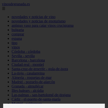
vinosdegranada.es
☰
novedades y noticias de vino
novedades y noticias de enoturismo
antiguo vaso para catar vinos crucigrama
bulgaria
comprar
espana
tipo
vinos
Córdoba - córdoba
Sevilla - sevilla
Barcelona - barcelona
Ciudad-real - montiel
Santa-cruz-de-tenerife - guía-de-isora
La-rioja - casalarreina
Almería - roquetas-de-mar
Madrid - pozuelo-de-alarcón
Granada - almuñécar
Illes-balears - alcúdia
Las-palmas - san-bartolomé-de-tirajana
Cádiz - el-puerto-de-santa-maría
Madrid - valdemoro
Granada - pulianas