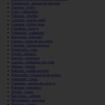
Ciudad-real - alcázar-de-san-juan
Asturias - avilés
León - villamañán
Valencia - chulilla
Córdoba - puente-genil
Granada - huétor-vega
Cantabria - bareyo
Valladolid - valladolid
Barcelona - font-rubí
Cuenca - casas-de-los-pinos
Córdoba - fuente-obejuna
Pontevedra - vigo
Sevilla - tomares
Huelva - cortegana
Zamora - pobladura-del-valle
Málaga - monda
Palencia - autilla-del-pino
Pontevedra - vilagarcía-de-arousa
Valladolid - rueda
Cantabria - marina-de-cudeyo
Palencia - moratinos
Sevilla - camas
Barcelona - subirats
Illes-balears - sant-joan
Badajoz - cheles