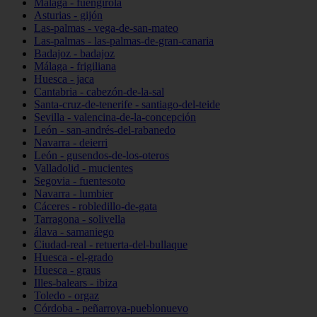
Málaga - fuengirola
Asturias - gijón
Las-palmas - vega-de-san-mateo
Las-palmas - las-palmas-de-gran-canaria
Badajoz - badajoz
Málaga - frigiliana
Huesca - jaca
Cantabria - cabezón-de-la-sal
Santa-cruz-de-tenerife - santiago-del-teide
Sevilla - valencina-de-la-concepción
León - san-andrés-del-rabanedo
Navarra - deierri
León - gusendos-de-los-oteros
Valladolid - mucientes
Segovia - fuentesoto
Navarra - lumbier
Cáceres - robledillo-de-gata
Tarragona - solivella
álava - samaniego
Ciudad-real - retuerta-del-bullaque
Huesca - el-grado
Huesca - graus
Illes-balears - ibiza
Toledo - orgaz
Córdoba - peñarroya-pueblonuevo