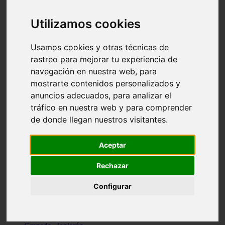
Santa-cruz-de-tenerife - los-llanos-de-aridane
Cantabria - suances
Utilizamos cookies
Sevilla - bormujos
Granada - monachil
Málaga - júzcar
Usamos cookies y otras técnicas de
Huesca - isábena
rastreo para mejorar tu experiencia de
Huesca - alquézar
navegación en nuestra web, para
Huesca - castejón-de-sos
Lleida - alt-àneu
mostrarte contenidos personalizados y
Sevilla - marinaleda
anuncios adecuados, para analizar el
Córdoba - almedinilla
tráfico en nuestra web y para comprender
Navarra - zangoza
Cantabria - arenas-de-iguña
de donde llegan nuestros visitantes.
Barcelona - la-pobla-de-lillet
Murcia - cartagena
Las-palmas - yaiza
Aceptar
Madrid - nuevo-baztán
Sevilla - arahal
Rechazar
Málaga - istán
Valladolid - fuensaldaña
Configurar
Sevilla - salteras
Huesca - biescas
Granada - pampaneira
La-rioja - ezcaray