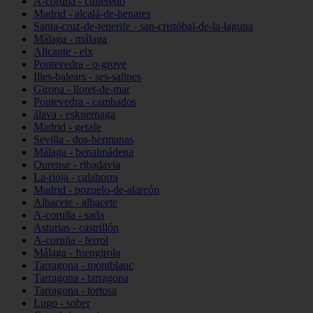
A-coruña - culleredo
Madrid - alcalá-de-henares
Santa-cruz-de-tenerife - san-cristóbal-de-la-laguna
Málaga - málaga
Alicante - elx
Pontevedra - o-grove
Illes-balears - ses-salines
Girona - lloret-de-mar
Pontevedra - cambados
álava - eskuernaga
Madrid - getafe
Sevilla - dos-hermanas
Málaga - benalmádena
Ourense - ribadavia
La-rioja - calahorra
Madrid - pozuelo-de-alarcón
Albacete - albacete
A-coruña - sada
Asturias - castrillón
A-coruña - ferrol
Málaga - fuengirola
Tarragona - montblanc
Tarragona - tarragona
Tarragona - tortosa
Lugo - sober