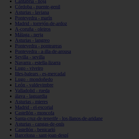
Cantabria - noja
Córdoba - puente-genil
Asturias - laviana
Pontevedra - marín
Madrid - torrejón-de-ardoz
A-coruña - oleiros
Málaga - nerja
Asturias - langreo
Pontevedra - ponteareas
Pontevedra - a-illa-de-arousa
Sevilla - sevilla
Navarra - estella-lizarra
Lugo - viveiro
Illes-balears - es-mercadal
Lugo - mondoñedo
León - valdevimbre
Valladolid - rueda
álava - laguardia
Asturias - mieres
Madrid - el-escorial
Castellón - moncofa
Santa-cruz-de-tenerife - los-llanos-de-aridane
Asturias - cangas-de-onís
Castellón - benicarló
Barcelona - sant-joan-despí