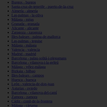
Burgos - burgos
Santa-cruz-de-tenerife - puerto-de-la-cruz
Almería - almería
Las-palmas - la-oliva
Málaga - mijas
Granada - granada
Alicante - alicante
Zaragoza - zaragoza
Illes-balears - palma-de-mallorca
Las-palmas - teguise
Málaga - málaga
Valencia - valencia
Madrid - madrid
Barcelona - palau-solità-i-plegamans
Barcelona - vilanova-i-la-geltrú
Málaga - vélez-málaga
Bizkaia - bilbao
Illes-balears - campos
Huesca - huesca
León - valencia-de-don-juan
Asturias - oviedo
Barcelona - vilanova-del-camí
Zamora - zamora
Cádiz - conil-de-la-frontera
Málaga - cártama