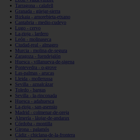
Tarragona - calafell
Granada - güejar-sierra
Bizkaia - amorebieta-etxano
Cantabria - medio-cudeyo
Lugo - cervo
La-rioja - lardero
León - molinaseca
Ciudad-real - almagro
Murcia - molina-de-segura
Zaragoza - fuendejalón
Huesca - villanueva-de-sigena
Pontevedra - o-grove
Las-palmas - arucas
Lleida - mollerussa
Sevilla - aznalcázar
Toledo - bargas
Sevilla - la-rinconada
Huesca - adahuesca
La-rioja - san-asensio
Madrid - colmenar-de-oreja
Almería - láujar-de-andarax
Córdoba - montilla
Girona - palamós
Cádiz - chiclana-de-la-frontera