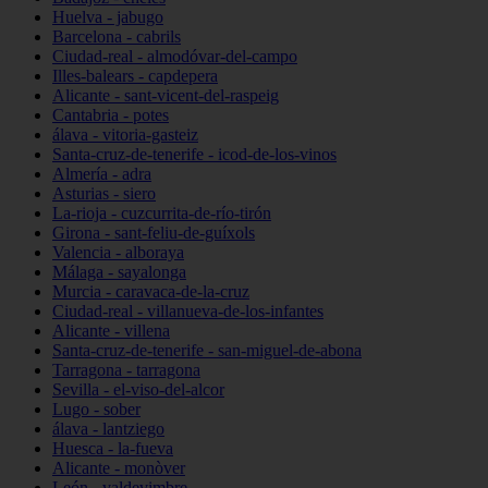
Huelva - jabugo
Barcelona - cabrils
Ciudad-real - almodóvar-del-campo
Illes-balears - capdepera
Alicante - sant-vicent-del-raspeig
Cantabria - potes
álava - vitoria-gasteiz
Santa-cruz-de-tenerife - icod-de-los-vinos
Almería - adra
Asturias - siero
La-rioja - cuzcurrita-de-río-tirón
Girona - sant-feliu-de-guíxols
Valencia - alboraya
Málaga - sayalonga
Murcia - caravaca-de-la-cruz
Ciudad-real - villanueva-de-los-infantes
Alicante - villena
Santa-cruz-de-tenerife - san-miguel-de-abona
Tarragona - tarragona
Sevilla - el-viso-del-alcor
Lugo - sober
álava - lantziego
Huesca - la-fueva
Alicante - monòver
León - valdevimbre