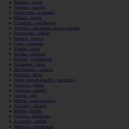
Bizkaia - ermua
Asturias - noreña
Pontevedra - a-estrada
Málaga - ronda
Cantabria - torrelavega
Asturias - san-martín-del-rey-aurelio
Pontevedra - silleda
Huesca - huesca
Lugo - chantada
Madrid - pinto
Sevilla - carmona
Madrid - fuenlabrada
Tarragona - falset
Illes-balears - campos
Alicante - dénia
Santa-cruz-de-tenerife - garachico
Valencia - xàtiva
Valencia - daimús
Girona - olot
Murcia - torre-pacheco
Alicante - alicante
Melilla - melilla
Navarra - pamplona
A-coruña - melide
Valencia - massanassa