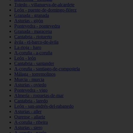
Toledo - villanueva-de-alcardete
León - puente-de-domingo-flórez
Granada - granada
Asturias - gijón
Pontevedra - pontevedra
Granada - maracena
Cantabria - riotuerto
ávila - el-barco-de-ávila
La-rioja - haro
A-coruña - a-coruña
León - león
Cantabria - santander
A-coruña - santiago-de-compostela
Málaga - torremolinos
Murcia - murcia
Asturias - oviedo
Pontevedra - vigo
Almería - roquetas-de-mar
Cantabria - laredo
León - san-andrés-del-rabanedo
Asturias - aller
Ourense - allariz
A-coruña - ribeira
Asturias - siero
A-coruña - narón