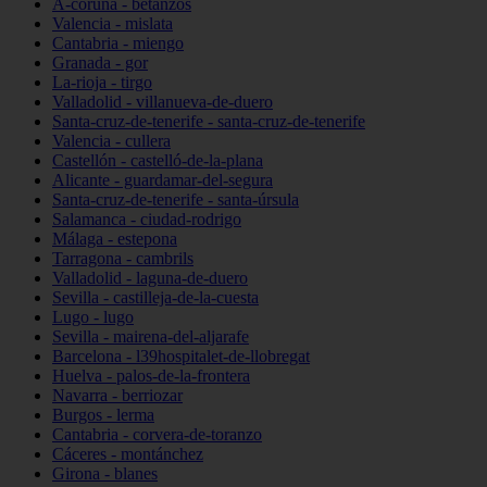
A-coruña - betanzos
Valencia - mislata
Cantabria - miengo
Granada - gor
La-rioja - tirgo
Valladolid - villanueva-de-duero
Santa-cruz-de-tenerife - santa-cruz-de-tenerife
Valencia - cullera
Castellón - castelló-de-la-plana
Alicante - guardamar-del-segura
Santa-cruz-de-tenerife - santa-úrsula
Salamanca - ciudad-rodrigo
Málaga - estepona
Tarragona - cambrils
Valladolid - laguna-de-duero
Sevilla - castilleja-de-la-cuesta
Lugo - lugo
Sevilla - mairena-del-aljarafe
Barcelona - l39hospitalet-de-llobregat
Huelva - palos-de-la-frontera
Navarra - berriozar
Burgos - lerma
Cantabria - corvera-de-toranzo
Cáceres - montánchez
Girona - blanes