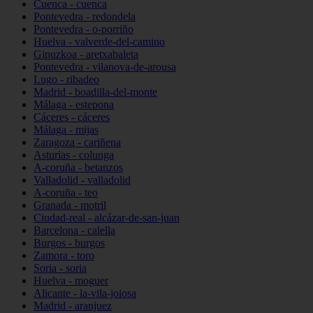
Cuenca - cuenca
Pontevedra - redondela
Pontevedra - o-porriño
Huelva - valverde-del-camino
Gipuzkoa - aretxabaleta
Pontevedra - vilanova-de-arousa
Lugo - ribadeo
Madrid - boadilla-del-monte
Málaga - estepona
Cáceres - cáceres
Málaga - mijas
Zaragoza - cariñena
Asturias - colunga
A-coruña - betanzos
Valladolid - valladolid
A-coruña - teo
Granada - motril
Ciudad-real - alcázar-de-san-juan
Barcelona - calella
Burgos - burgos
Zamora - toro
Soria - soria
Huelva - moguer
Alicante - la-vila-joiosa
Madrid - aranjuez