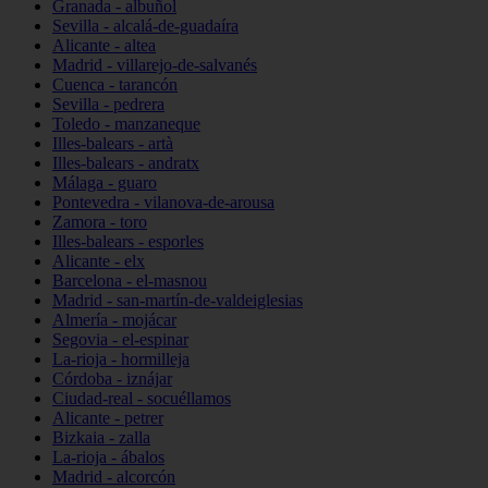
Granada - albuñol
Sevilla - alcalá-de-guadaíra
Alicante - altea
Madrid - villarejo-de-salvanés
Cuenca - tarancón
Sevilla - pedrera
Toledo - manzaneque
Illes-balears - artà
Illes-balears - andratx
Málaga - guaro
Pontevedra - vilanova-de-arousa
Zamora - toro
Illes-balears - esporles
Alicante - elx
Barcelona - el-masnou
Madrid - san-martín-de-valdeiglesias
Almería - mojácar
Segovia - el-espinar
La-rioja - hormilleja
Córdoba - iznájar
Ciudad-real - socuéllamos
Alicante - petrer
Bizkaia - zalla
La-rioja - ábalos
Madrid - alcorcón