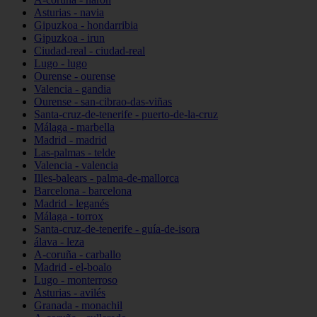
Asturias - navia
Gipuzkoa - hondarribia
Gipuzkoa - irun
Ciudad-real - ciudad-real
Lugo - lugo
Ourense - ourense
Valencia - gandia
Ourense - san-cibrao-das-viñas
Santa-cruz-de-tenerife - puerto-de-la-cruz
Málaga - marbella
Madrid - madrid
Las-palmas - telde
Valencia - valencia
Illes-balears - palma-de-mallorca
Barcelona - barcelona
Madrid - leganés
Málaga - torrox
Santa-cruz-de-tenerife - guía-de-isora
álava - leza
A-coruña - carballo
Madrid - el-boalo
Lugo - monterroso
Asturias - avilés
Granada - monachil