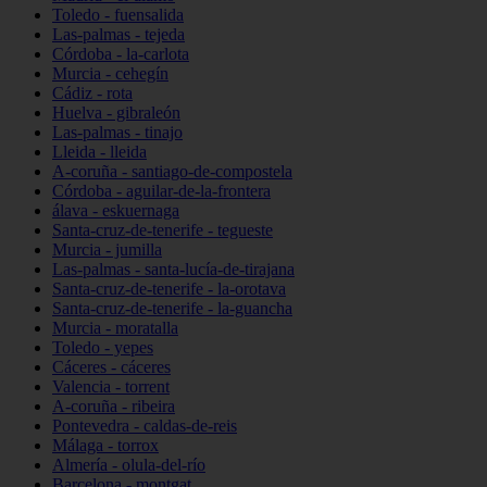
Toledo - fuensalida
Las-palmas - tejeda
Córdoba - la-carlota
Murcia - cehegín
Cádiz - rota
Huelva - gibraleón
Las-palmas - tinajo
Lleida - lleida
A-coruña - santiago-de-compostela
Córdoba - aguilar-de-la-frontera
álava - eskuernaga
Santa-cruz-de-tenerife - tegueste
Murcia - jumilla
Las-palmas - santa-lucía-de-tirajana
Santa-cruz-de-tenerife - la-orotava
Santa-cruz-de-tenerife - la-guancha
Murcia - moratalla
Toledo - yepes
Cáceres - cáceres
Valencia - torrent
A-coruña - ribeira
Pontevedra - caldas-de-reis
Málaga - torrox
Almería - olula-del-río
Barcelona - montgat