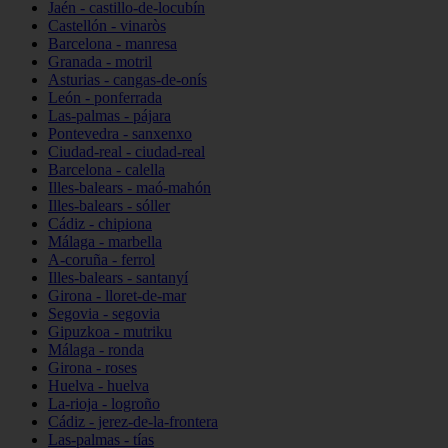
Jaén - castillo-de-locubín
Castellón - vinaròs
Barcelona - manresa
Granada - motril
Asturias - cangas-de-onís
León - ponferrada
Las-palmas - pájara
Pontevedra - sanxenxo
Ciudad-real - ciudad-real
Barcelona - calella
Illes-balears - maó-mahón
Illes-balears - sóller
Cádiz - chipiona
Málaga - marbella
A-coruña - ferrol
Illes-balears - santanyí
Girona - lloret-de-mar
Segovia - segovia
Gipuzkoa - mutriku
Málaga - ronda
Girona - roses
Huelva - huelva
La-rioja - logroño
Cádiz - jerez-de-la-frontera
Las-palmas - tías