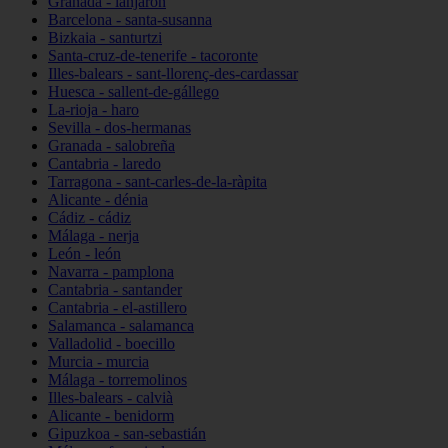
Granada - lanjarón
Barcelona - santa-susanna
Bizkaia - santurtzi
Santa-cruz-de-tenerife - tacoronte
Illes-balears - sant-llorenç-des-cardassar
Huesca - sallent-de-gállego
La-rioja - haro
Sevilla - dos-hermanas
Granada - salobreña
Cantabria - laredo
Tarragona - sant-carles-de-la-ràpita
Alicante - dénia
Cádiz - cádiz
Málaga - nerja
León - león
Navarra - pamplona
Cantabria - santander
Cantabria - el-astillero
Salamanca - salamanca
Valladolid - boecillo
Murcia - murcia
Málaga - torremolinos
Illes-balears - calvià
Alicante - benidorm
Gipuzkoa - san-sebastián