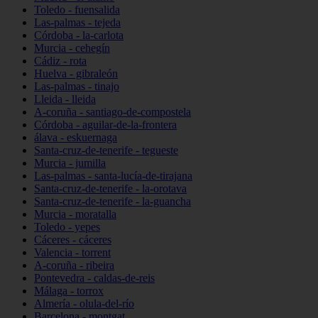
Toledo - fuensalida
Las-palmas - tejeda
Córdoba - la-carlota
Murcia - cehegín
Cádiz - rota
Huelva - gibraleón
Las-palmas - tinajo
Lleida - lleida
A-coruña - santiago-de-compostela
Córdoba - aguilar-de-la-frontera
álava - eskuernaga
Santa-cruz-de-tenerife - tegueste
Murcia - jumilla
Las-palmas - santa-lucía-de-tirajana
Santa-cruz-de-tenerife - la-orotava
Santa-cruz-de-tenerife - la-guancha
Murcia - moratalla
Toledo - yepes
Cáceres - cáceres
Valencia - torrent
A-coruña - ribeira
Pontevedra - caldas-de-reis
Málaga - torrox
Almería - olula-del-río
Barcelona - montgat