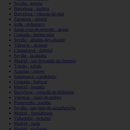
Sevilla - gerena
Barcelona - tordera
Barcelona - vilassar-de-mar
Zaragoza - alagón
ávila - el-barraco
Santa-cruz-de-tenerife - arona
Granada - huétor-tájar
Sevilla - albaida-del-aljarafe
Valencia - alcàsser
Ciudad-real - daimiel
Sevilla - la-algaba
Madrid - san-fernando-de-henares
Toledo - toledo
Asturias - mieres
Salamanca - candelario
Granada - huéscar
Madrid - leganés
Barcelona - cornellà-de-llobregat
Valencia - quart-de-poblet
Pontevedra - tomiño
Sevilla - san-juan-de-aznalfarache
Madrid - fuenlabrada
Valladolid - peñafiel
Madrid - parla
Madrid - el-álamo