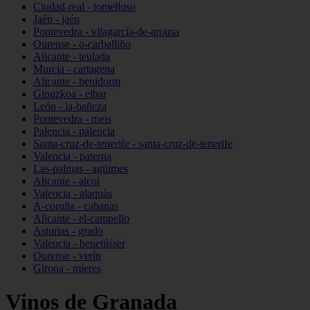
Ciudad-real - tomelloso
Jaén - jaén
Pontevedra - vilagarcía-de-arousa
Ourense - o-carballiño
Alicante - teulada
Murcia - cartagena
Alicante - benidorm
Gipuzkoa - eibar
León - la-bañeza
Pontevedra - meis
Palencia - palencia
Santa-cruz-de-tenerife - santa-cruz-de-tenerife
Valencia - paterna
Las-palmas - agüimes
Alicante - alcoi
Valencia - alaquàs
A-coruña - cabanas
Alicante - el-campello
Asturias - grado
Valencia - benetússer
Ourense - verín
Girona - mieres
Vinos de Granada