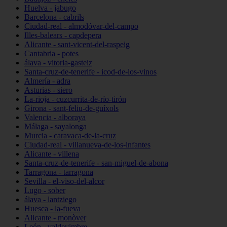
Huelva - jabugo
Barcelona - cabrils
Ciudad-real - almodóvar-del-campo
Illes-balears - capdepera
Alicante - sant-vicent-del-raspeig
Cantabria - potes
álava - vitoria-gasteiz
Santa-cruz-de-tenerife - icod-de-los-vinos
Almería - adra
Asturias - siero
La-rioja - cuzcurrita-de-río-tirón
Girona - sant-feliu-de-guíxols
Valencia - alboraya
Málaga - sayalonga
Murcia - caravaca-de-la-cruz
Ciudad-real - villanueva-de-los-infantes
Alicante - villena
Santa-cruz-de-tenerife - san-miguel-de-abona
Tarragona - tarragona
Sevilla - el-viso-del-alcor
Lugo - sober
álava - lantziego
Huesca - la-fueva
Alicante - monòver
León - valdevimbre