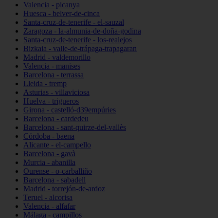
Valencia - picanya
Huesca - belver-de-cinca
Santa-cruz-de-tenerife - el-sauzal
Zaragoza - la-almunia-de-doña-godina
Santa-cruz-de-tenerife - los-realejos
Bizkaia - valle-de-trápaga-trapagaran
Madrid - valdemorillo
Valencia - manises
Barcelona - terrassa
Lleida - tremp
Asturias - villaviciosa
Huelva - trigueros
Girona - castelló-d39empúries
Barcelona - cardedeu
Barcelona - sant-quirze-del-vallès
Córdoba - baena
Alicante - el-campello
Barcelona - gavà
Murcia - abanilla
Ourense - o-carballiño
Barcelona - sabadell
Madrid - torrejón-de-ardoz
Teruel - alcorisa
Valencia - alfafar
Málaga - campillos