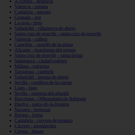
A-coruña - betanzos
Valencia - mislata
Cantabria - miengo
Granada - gor
La-rioja - tirgo
Valladolid - villanueva-de-duero
Santa-cruz-de-tenerife - santa-cruz-de-tenerife
Valencia - cullera
Castellón - castelló-de-la-plana
Alicante - guardamar-del-segura
Santa-cruz-de-tenerife - santa-úrsula
Salamanca - ciudad-rodrigo
Málaga - estepona
Tarragona - cambrils
Valladolid - laguna-de-duero
Sevilla - castilleja-de-la-cuesta
Lugo - lugo
Sevilla - mairena-del-aljarafe
Barcelona - l39hospitalet-de-llobregat
Huelva - palos-de-la-frontera
Navarra - berriozar
Burgos - lerma
Cantabria - corvera-de-toranzo
Cáceres - montánchez
Girona - blanes