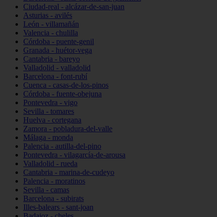
Ciudad-real - alcázar-de-san-juan
Asturias - avilés
León - villamañán
Valencia - chulilla
Córdoba - puente-genil
Granada - huétor-vega
Cantabria - bareyo
Valladolid - valladolid
Barcelona - font-rubí
Cuenca - casas-de-los-pinos
Córdoba - fuente-obejuna
Pontevedra - vigo
Sevilla - tomares
Huelva - cortegana
Zamora - pobladura-del-valle
Málaga - monda
Palencia - autilla-del-pino
Pontevedra - vilagarcía-de-arousa
Valladolid - rueda
Cantabria - marina-de-cudeyo
Palencia - moratinos
Sevilla - camas
Barcelona - subirats
Illes-balears - sant-joan
Badajoz - cheles