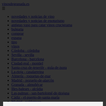
vinosdegranada.es
☰
novedades y noticias de vino
novedades y noticias de enoturismo
antiguo vaso para catar vinos crucigrama
bulgaria
comprar
espana
tipo
vinos
Córdoba - córdoba
Sevilla - sevilla
Barcelona - barcelona
Ciudad-real - montiel
Santa-cruz-de-tenerife - guía-de-isora
La-rioja - casalarreina
Almería - roquetas-de-mar
Madrid - pozuelo-de-alarcón
Granada - almuñécar
Illes-balears - alcúdia
Las-palmas - san-bartolomé-de-tirajana
Cádiz - el-puerto-de-santa-maría
Madrid - valdemoro
Granada - pulianas