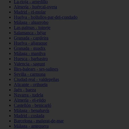
La-rioja - arnedillo
Almería - huércal-overa
Madrid - el-molar
Huelva - bollullos-par-del-condado
Málaga - algarrobo
Las-palmas - tuineje
Salamanca - béjar
Granada - capileira
Huelva - aljaraque
Granada - guadix
Málaga - manilva
Huesca - barbastro
Valencia - sagunt
Illes-balears - ses-salines
Sevilla - carmona
Ciudad-real - valdepeñas
Alicante - orihuela
Jaén - baeza
Navarra - tudela
Almería - el-ejido
Castellón - benicarló
Málaga - benahavís
Madrid - coslada
Barcelona - malgrat-de-mar
Málaga - antequera