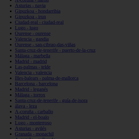
Asturias - navia
Gipuzkoa - hondarribia
Gipuzkoa - irun
Ciudad-real - ciudad-real
Lugo - lugo
Ourense - ourense
Valencia - gandia
Ourense - san-cibrao-das-viñas
Santa-cruz-de-tenerife - puerto-de-la-cruz
Málaga - marbella
Madrid - madrid
Las-palmas - telde
Valencia - valencia
Illes-balears - palma-de-mallorca
Barcelona - barcelona
Madrid - leganés
Málaga - torrox
Santa-cruz-de-tenerife - guía-de-isora
álava - leza
A-coruña - carballo
Madrid - el-boalo
Lugo - monterroso
Asturias - avilés
Granada - monachil