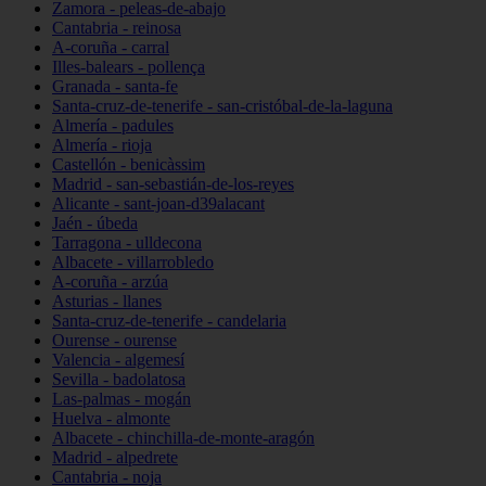
Zamora - peleas-de-abajo
Cantabria - reinosa
A-coruña - carral
Illes-balears - pollença
Granada - santa-fe
Santa-cruz-de-tenerife - san-cristóbal-de-la-laguna
Almería - padules
Almería - rioja
Castellón - benicàssim
Madrid - san-sebastián-de-los-reyes
Alicante - sant-joan-d39alacant
Jaén - úbeda
Tarragona - ulldecona
Albacete - villarrobledo
A-coruña - arzúa
Asturias - llanes
Santa-cruz-de-tenerife - candelaria
Ourense - ourense
Valencia - algemesí
Sevilla - badolatosa
Las-palmas - mogán
Huelva - almonte
Albacete - chinchilla-de-monte-aragón
Madrid - alpedrete
Cantabria - noja