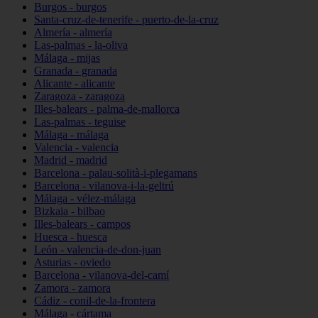
Burgos - burgos
Santa-cruz-de-tenerife - puerto-de-la-cruz
Almería - almería
Las-palmas - la-oliva
Málaga - mijas
Granada - granada
Alicante - alicante
Zaragoza - zaragoza
Illes-balears - palma-de-mallorca
Las-palmas - teguise
Málaga - málaga
Valencia - valencia
Madrid - madrid
Barcelona - palau-solità-i-plegamans
Barcelona - vilanova-i-la-geltrú
Málaga - vélez-málaga
Bizkaia - bilbao
Illes-balears - campos
Huesca - huesca
León - valencia-de-don-juan
Asturias - oviedo
Barcelona - vilanova-del-camí
Zamora - zamora
Cádiz - conil-de-la-frontera
Málaga - cártama