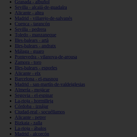
Granada - albuñol
Sevilla - alcalá-de-guadaíra
Alicante - altea
Madrid - villarejo-de-salvanés
Cuenca - tarancón
Sevilla - pedrera
Toledo - manzaneque
Illes-balears - artà
Illes-balears - andratx
Málaga - guaro
Pontevedra - vilanova-de-arousa
Zamora - toro
Illes-balears - esporles
Alicante - elx
Barcelona - el-masnou
Madrid - san-martín-de-valdeiglesias
Almería - mojácar
Segovia - el-espinar
La-rioja - hormilleja
Córdoba - iznájar
Ciudad-real - socuéllamos
Alicante - petrer
Bizkaia - zalla
La-rioja - ábalos
Madrid - alcorcón