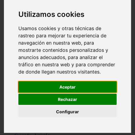
Santa-cruz-de-tenerife - los-llanos-de-aridane
Cantabria - suances
Utilizamos cookies
Sevilla - bormujos
Granada - monachil
Málaga - júzcar
Usamos cookies y otras técnicas de
Huesca - isábena
rastreo para mejorar tu experiencia de
Huesca - alquézar
navegación en nuestra web, para
Huesca - castejón-de-sos
Lleida - alt-àneu
mostrarte contenidos personalizados y
Sevilla - marinaleda
anuncios adecuados, para analizar el
Córdoba - almedinilla
tráfico en nuestra web y para comprender
Navarra - zangoza
Cantabria - arenas-de-iguña
de donde llegan nuestros visitantes.
Barcelona - la-pobla-de-lillet
Murcia - cartagena
Las-palmas - yaiza
Aceptar
Madrid - nuevo-baztán
Sevilla - arahal
Rechazar
Málaga - istán
Valladolid - fuensaldaña
Configurar
Sevilla - salteras
Huesca - biescas
Granada - pampaneira
La-rioja - ezcaray