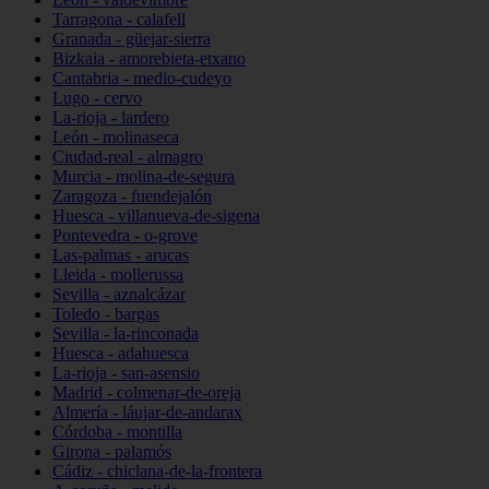
Tarragona - calafell
Granada - güejar-sierra
Bizkaia - amorebieta-etxano
Cantabria - medio-cudeyo
Lugo - cervo
La-rioja - lardero
León - molinaseca
Ciudad-real - almagro
Murcia - molina-de-segura
Zaragoza - fuendejalón
Huesca - villanueva-de-sigena
Pontevedra - o-grove
Las-palmas - arucas
Lleida - mollerussa
Sevilla - aznalcázar
Toledo - bargas
Sevilla - la-rinconada
Huesca - adahuesca
La-rioja - san-asensio
Madrid - colmenar-de-oreja
Almería - láujar-de-andarax
Córdoba - montilla
Girona - palamós
Cádiz - chiclana-de-la-frontera