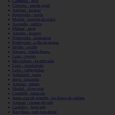
Cantabria - noja
Córdoba - puente-genil
Asturias - laviana
Pontevedra - marín
Madrid - torrejón-de-ardoz
A-coruña - oleiros
Málaga - nerja
Asturias - langreo
Pontevedra - ponteareas
Pontevedra - a-illa-de-arousa
Sevilla - sevilla
Navarra - estella-lizarra
Lugo - viveiro
Illes-balears - es-mercadal
Lugo - mondoñedo
León - valdevimbre
Valladolid - rueda
álava - laguardia
Asturias - mieres
Madrid - el-escorial
Castellón - moncofa
Santa-cruz-de-tenerife - los-llanos-de-aridane
Asturias - cangas-de-onís
Castellón - benicarló
Barcelona - sant-joan-despí