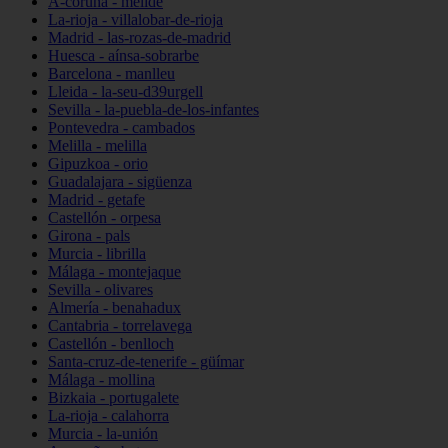
A-coruña - melide
La-rioja - villalobar-de-rioja
Madrid - las-rozas-de-madrid
Huesca - aínsa-sobrarbe
Barcelona - manlleu
Lleida - la-seu-d39urgell
Sevilla - la-puebla-de-los-infantes
Pontevedra - cambados
Melilla - melilla
Gipuzkoa - orio
Guadalajara - sigüenza
Madrid - getafe
Castellón - orpesa
Girona - pals
Murcia - librilla
Málaga - montejaque
Sevilla - olivares
Almería - benahadux
Cantabria - torrelavega
Castellón - benlloch
Santa-cruz-de-tenerife - güímar
Málaga - mollina
Bizkaia - portugalete
La-rioja - calahorra
Murcia - la-unión