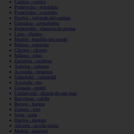
Cuenca - cuenca
Pontevedra - redondela
Pontevedra - o-porriño
Huelva - valverde-del-camino
Gipuzkoa - aretxabaleta
Pontevedra - vilanova-de-arousa
Lugo - ribadeo
Madrid - boadilla-del-monte
Málaga - estepona
Cáceres - cáceres
Málaga - mijas
Zaragoza - cariñena
Asturias - colunga
A-coruña - betanzos
Valladolid - valladolid
A-coruña - teo
Granada - motril
Ciudad-real - alcázar-de-san-juan
Barcelona - calella
Burgos - burgos
Zamora - toro
Soria - soria
Huelva - moguer
Alicante - la-vila-joiosa
Madrid - aranjuez