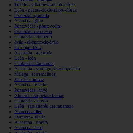
Toledo - villanueva-de-alcardete
León - puente-de-domingo-flórez
Granada - granada
Asturias - gijón
Pontevedra - pontevedra
Granada - maracena
Cantabria - riotuerto
ávila - el-barco-de-ávila
La-rioja - haro
A-coruña - a-coruña
León - león
Cantabria - santander
A-coruña - santiago-de-compostela
Málaga - torremolinos
Murcia - murcia
Asturias - oviedo
Pontevedra - vigo
Almería - roquetas-de-mar
Cantabria - laredo
León - san-andrés-del-rabanedo
Asturias - aller
Ourense - allariz
A-coruña - ribeira
Asturias - siero
A-coruña - narón