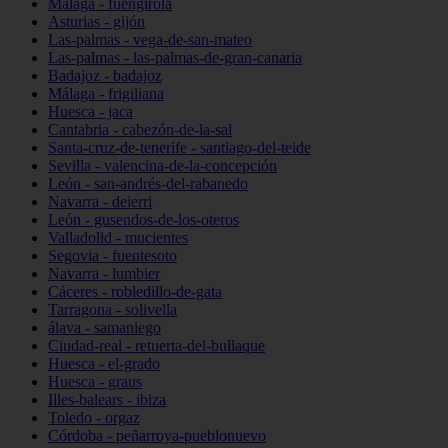
Málaga - fuengirola
Asturias - gijón
Las-palmas - vega-de-san-mateo
Las-palmas - las-palmas-de-gran-canaria
Badajoz - badajoz
Málaga - frigiliana
Huesca - jaca
Cantabria - cabezón-de-la-sal
Santa-cruz-de-tenerife - santiago-del-teide
Sevilla - valencina-de-la-concepción
León - san-andrés-del-rabanedo
Navarra - deierri
León - gusendos-de-los-oteros
Valladolid - mucientes
Segovia - fuentesoto
Navarra - lumbier
Cáceres - robledillo-de-gata
Tarragona - solivella
álava - samaniego
Ciudad-real - retuerta-del-bullaque
Huesca - el-grado
Huesca - graus
Illes-balears - ibiza
Toledo - orgaz
Córdoba - peñarroya-pueblonuevo