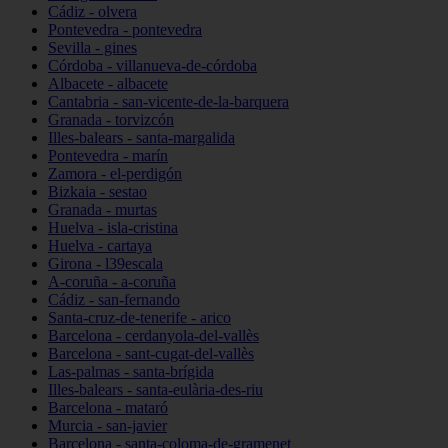
Cádiz - olvera
Pontevedra - pontevedra
Sevilla - gines
Córdoba - villanueva-de-córdoba
Albacete - albacete
Cantabria - san-vicente-de-la-barquera
Granada - torvizcón
Illes-balears - santa-margalida
Pontevedra - marín
Zamora - el-perdigón
Bizkaia - sestao
Granada - murtas
Huelva - isla-cristina
Huelva - cartaya
Girona - l39escala
A-coruña - a-coruña
Cádiz - san-fernando
Santa-cruz-de-tenerife - arico
Barcelona - cerdanyola-del-vallès
Barcelona - sant-cugat-del-vallès
Las-palmas - santa-brígida
Illes-balears - santa-eulària-des-riu
Barcelona - mataró
Murcia - san-javier
Barcelona - santa-coloma-de-gramenet