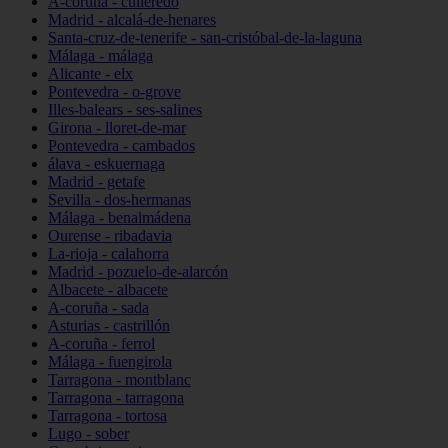
A-coruña - culleredo
Madrid - alcalá-de-henares
Santa-cruz-de-tenerife - san-cristóbal-de-la-laguna
Málaga - málaga
Alicante - elx
Pontevedra - o-grove
Illes-balears - ses-salines
Girona - lloret-de-mar
Pontevedra - cambados
álava - eskuernaga
Madrid - getafe
Sevilla - dos-hermanas
Málaga - benalmádena
Ourense - ribadavia
La-rioja - calahorra
Madrid - pozuelo-de-alarcón
Albacete - albacete
A-coruña - sada
Asturias - castrillón
A-coruña - ferrol
Málaga - fuengirola
Tarragona - montblanc
Tarragona - tarragona
Tarragona - tortosa
Lugo - sober