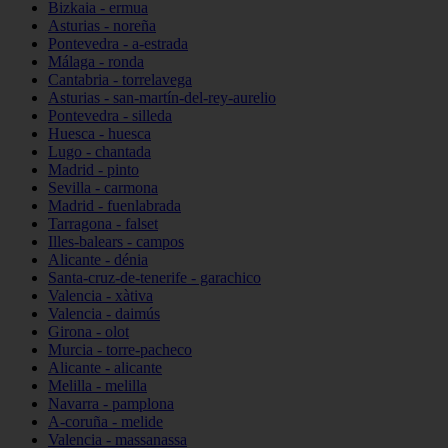
Bizkaia - ermua
Asturias - noreña
Pontevedra - a-estrada
Málaga - ronda
Cantabria - torrelavega
Asturias - san-martín-del-rey-aurelio
Pontevedra - silleda
Huesca - huesca
Lugo - chantada
Madrid - pinto
Sevilla - carmona
Madrid - fuenlabrada
Tarragona - falset
Illes-balears - campos
Alicante - dénia
Santa-cruz-de-tenerife - garachico
Valencia - xàtiva
Valencia - daimús
Girona - olot
Murcia - torre-pacheco
Alicante - alicante
Melilla - melilla
Navarra - pamplona
A-coruña - melide
Valencia - massanassa