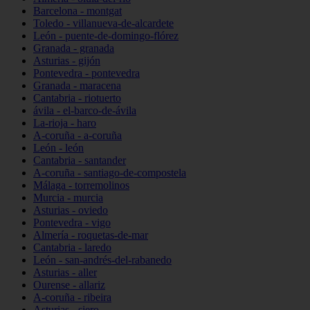
Barcelona - montgat
Toledo - villanueva-de-alcardete
León - puente-de-domingo-flórez
Granada - granada
Asturias - gijón
Pontevedra - pontevedra
Granada - maracena
Cantabria - riotuerto
ávila - el-barco-de-ávila
La-rioja - haro
A-coruña - a-coruña
León - león
Cantabria - santander
A-coruña - santiago-de-compostela
Málaga - torremolinos
Murcia - murcia
Asturias - oviedo
Pontevedra - vigo
Almería - roquetas-de-mar
Cantabria - laredo
León - san-andrés-del-rabanedo
Asturias - aller
Ourense - allariz
A-coruña - ribeira
Asturias - siero