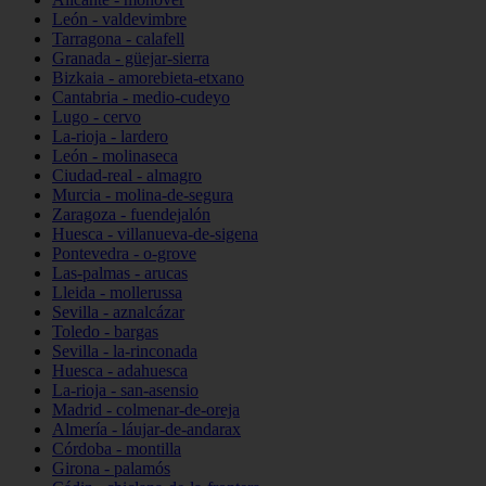
León - valdevimbre
Tarragona - calafell
Granada - güejar-sierra
Bizkaia - amorebieta-etxano
Cantabria - medio-cudeyo
Lugo - cervo
La-rioja - lardero
León - molinaseca
Ciudad-real - almagro
Murcia - molina-de-segura
Zaragoza - fuendejalón
Huesca - villanueva-de-sigena
Pontevedra - o-grove
Las-palmas - arucas
Lleida - mollerussa
Sevilla - aznalcázar
Toledo - bargas
Sevilla - la-rinconada
Huesca - adahuesca
La-rioja - san-asensio
Madrid - colmenar-de-oreja
Almería - láujar-de-andarax
Córdoba - montilla
Girona - palamós