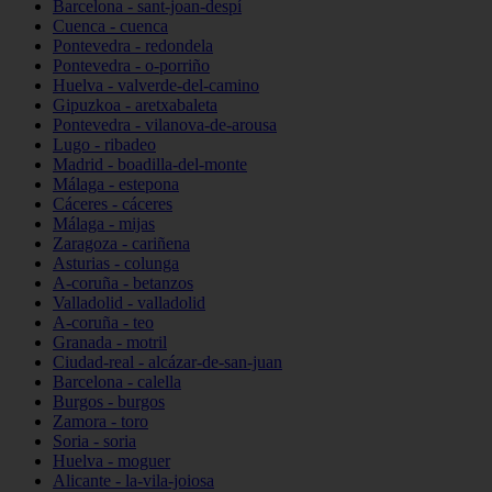
Barcelona - sant-joan-despí
Cuenca - cuenca
Pontevedra - redondela
Pontevedra - o-porriño
Huelva - valverde-del-camino
Gipuzkoa - aretxabaleta
Pontevedra - vilanova-de-arousa
Lugo - ribadeo
Madrid - boadilla-del-monte
Málaga - estepona
Cáceres - cáceres
Málaga - mijas
Zaragoza - cariñena
Asturias - colunga
A-coruña - betanzos
Valladolid - valladolid
A-coruña - teo
Granada - motril
Ciudad-real - alcázar-de-san-juan
Barcelona - calella
Burgos - burgos
Zamora - toro
Soria - soria
Huelva - moguer
Alicante - la-vila-joiosa