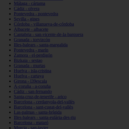
Málaga - cártama
Cádiz - olvera
Pontevedra - pontevedra
Sevilla - gines
Córdoba - villanueva-de-córdoba
Albacete - albacete
Cantabria - san-vicente-de-la-barquera
Granada - torvizcón
Illes-balears - santa-margalida
Pontevedra - marín
Zamora - el-perdigón
Bizkaia - sestao
Granada - murtas
Huelva - isla-cristina
Huelva - cartaya
Girona - l39escala
A-coruña - a-coruña
Cádiz - san-fernando
Santa-cruz-de-tenerife - arico
Barcelona - cerdanyola-del-vallès
Barcelona - sant-cugat-del-vallès
Las-palmas - santa-brígida
Illes-balears - santa-eulària-des-riu
Barcelona - mataró
Murcia - san-javier