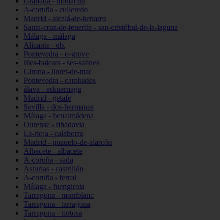
Granada - monachil
A-coruña - culleredo
Madrid - alcalá-de-henares
Santa-cruz-de-tenerife - san-cristóbal-de-la-laguna
Málaga - málaga
Alicante - elx
Pontevedra - o-grove
Illes-balears - ses-salines
Girona - lloret-de-mar
Pontevedra - cambados
álava - eskuernaga
Madrid - getafe
Sevilla - dos-hermanas
Málaga - benalmádena
Ourense - ribadavia
La-rioja - calahorra
Madrid - pozuelo-de-alarcón
Albacete - albacete
A-coruña - sada
Asturias - castrillón
A-coruña - ferrol
Málaga - fuengirola
Tarragona - montblanc
Tarragona - tarragona
Tarragona - tortosa