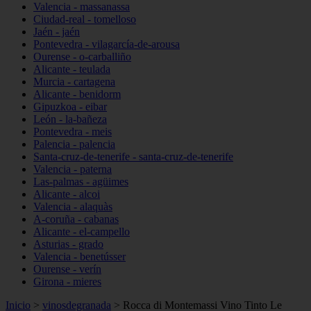
Valencia - massanassa
Ciudad-real - tomelloso
Jaén - jaén
Pontevedra - vilagarcía-de-arousa
Ourense - o-carballiño
Alicante - teulada
Murcia - cartagena
Alicante - benidorm
Gipuzkoa - eibar
León - la-bañeza
Pontevedra - meis
Palencia - palencia
Santa-cruz-de-tenerife - santa-cruz-de-tenerife
Valencia - paterna
Las-palmas - agüimes
Alicante - alcoi
Valencia - alaquàs
A-coruña - cabanas
Alicante - el-campello
Asturias - grado
Valencia - benetússer
Ourense - verín
Girona - mieres
Inicio
>
vinosdegranada
>
Rocca di Montemassi Vino Tinto Le