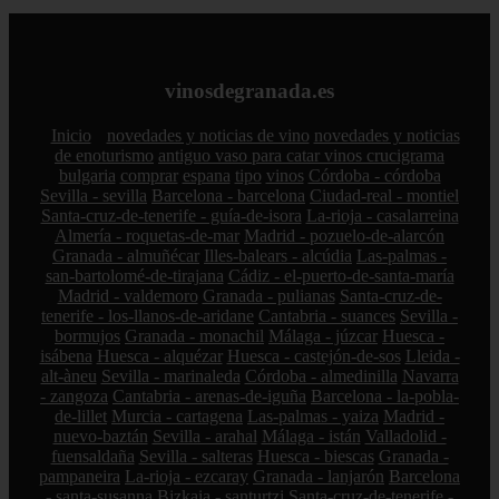
vinosdegranada.es
Inicio
novedades y noticias de vino
novedades y noticias
de enoturismo
antiguo vaso para catar vinos crucigrama
bulgaria
comprar
espana
tipo
vinos
Córdoba - córdoba
Sevilla - sevilla
Barcelona - barcelona
Ciudad-real - montiel
Santa-cruz-de-tenerife - guía-de-isora
La-rioja - casalarreina
Almería - roquetas-de-mar
Madrid - pozuelo-de-alarcón
Granada - almuñécar
Illes-balears - alcúdia
Las-palmas -
san-bartolomé-de-tirajana
Cádiz - el-puerto-de-santa-maría
Madrid - valdemoro
Granada - pulianas
Santa-cruz-de-
tenerife - los-llanos-de-aridane
Cantabria - suances
Sevilla -
bormujos
Granada - monachil
Málaga - júzcar
Huesca -
isábena
Huesca - alquézar
Huesca - castejón-de-sos
Lleida -
alt-àneu
Sevilla - marinaleda
Córdoba - almedinilla
Navarra
- zangoza
Cantabria - arenas-de-iguña
Barcelona - la-pobla-
de-lillet
Murcia - cartagena
Las-palmas - yaiza
Madrid -
nuevo-baztán
Sevilla - arahal
Málaga - istán
Valladolid -
fuensaldaña
Sevilla - salteras
Huesca - biescas
Granada -
pampaneira
La-rioja - ezcaray
Granada - lanjarón
Barcelona
- santa-susanna
Bizkaia - santurtzi
Santa-cruz-de-tenerife -