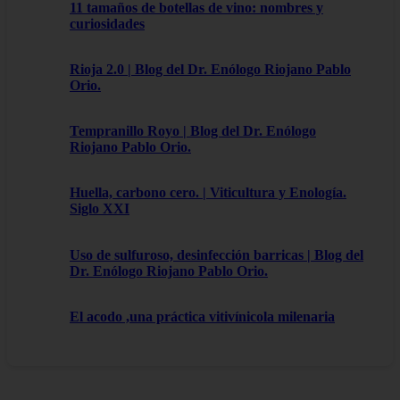
11 tamaños de botellas de vino: nombres y
curiosidades
Rioja 2.0 | Blog del Dr. Enólogo Riojano Pablo
Orio.
Tempranillo Royo | Blog del Dr. Enólogo
Riojano Pablo Orio.
Huella, carbono cero. | Viticultura y Enología.
Siglo XXI
Uso de sulfuroso, desinfección barricas | Blog del
Dr. Enólogo Riojano Pablo Orio.
El acodo ,una práctica vitivínicola milenaria