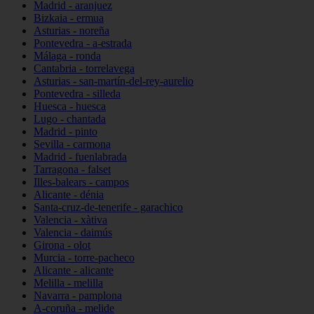
Madrid - aranjuez
Bizkaia - ermua
Asturias - noreña
Pontevedra - a-estrada
Málaga - ronda
Cantabria - torrelavega
Asturias - san-martín-del-rey-aurelio
Pontevedra - silleda
Huesca - huesca
Lugo - chantada
Madrid - pinto
Sevilla - carmona
Madrid - fuenlabrada
Tarragona - falset
Illes-balears - campos
Alicante - dénia
Santa-cruz-de-tenerife - garachico
Valencia - xàtiva
Valencia - daimús
Girona - olot
Murcia - torre-pacheco
Alicante - alicante
Melilla - melilla
Navarra - pamplona
A-coruña - melide