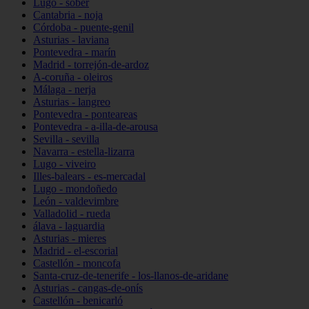
Lugo - sober
Cantabria - noja
Córdoba - puente-genil
Asturias - laviana
Pontevedra - marín
Madrid - torrejón-de-ardoz
A-coruña - oleiros
Málaga - nerja
Asturias - langreo
Pontevedra - ponteareas
Pontevedra - a-illa-de-arousa
Sevilla - sevilla
Navarra - estella-lizarra
Lugo - viveiro
Illes-balears - es-mercadal
Lugo - mondoñedo
León - valdevimbre
Valladolid - rueda
álava - laguardia
Asturias - mieres
Madrid - el-escorial
Castellón - moncofa
Santa-cruz-de-tenerife - los-llanos-de-aridane
Asturias - cangas-de-onís
Castellón - benicarló