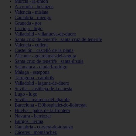
Murcia - la-unión
A-coruña - betanzos
Valencia - mislata
Cantabria - miengo
Granada - gor
La-rioja - tirgo
Valladolid - villanueva-de-duero
Santa-cruz-de-tenerife - santa-cruz-de-tenerife
Valencia - cullera
Castellón - castelló-de-la-plana
Alicante - guardamar-del-segura
Santa-cruz-de-tenerife - santa-úrsula
Salamanca - ciudad-rodrigo
Málaga - estepona
Tarragona - cambrils
Valladolid - laguna-de-duero
Sevilla - castilleja-de-la-cuesta
Lugo - lugo
Sevilla - mairena-del-aljarafe
Barcelona - l39hospitalet-de-llobregat
Huelva - palos-de-la-frontera
Navarra - berriozar
Burgos - lerma
Cantabria - corvera-de-toranzo
Cáceres - montánchez