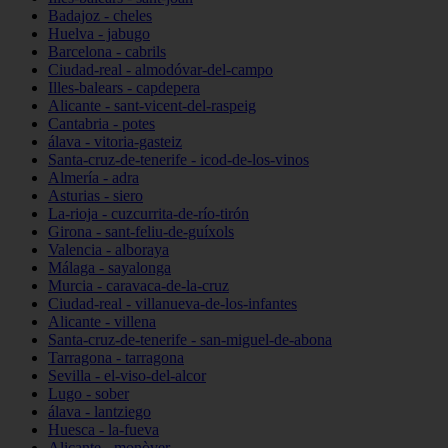
Badajoz - cheles
Huelva - jabugo
Barcelona - cabrils
Ciudad-real - almodóvar-del-campo
Illes-balears - capdepera
Alicante - sant-vicent-del-raspeig
Cantabria - potes
álava - vitoria-gasteiz
Santa-cruz-de-tenerife - icod-de-los-vinos
Almería - adra
Asturias - siero
La-rioja - cuzcurrita-de-río-tirón
Girona - sant-feliu-de-guíxols
Valencia - alboraya
Málaga - sayalonga
Murcia - caravaca-de-la-cruz
Ciudad-real - villanueva-de-los-infantes
Alicante - villena
Santa-cruz-de-tenerife - san-miguel-de-abona
Tarragona - tarragona
Sevilla - el-viso-del-alcor
Lugo - sober
álava - lantziego
Huesca - la-fueva
Alicante - monòver