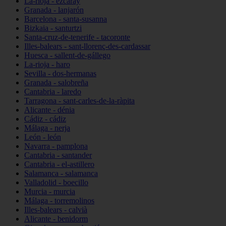
La-rioja - ezcaray
Granada - lanjarón
Barcelona - santa-susanna
Bizkaia - santurtzi
Santa-cruz-de-tenerife - tacoronte
Illes-balears - sant-llorenç-des-cardassar
Huesca - sallent-de-gállego
La-rioja - haro
Sevilla - dos-hermanas
Granada - salobreña
Cantabria - laredo
Tarragona - sant-carles-de-la-ràpita
Alicante - dénia
Cádiz - cádiz
Málaga - nerja
León - león
Navarra - pamplona
Cantabria - santander
Cantabria - el-astillero
Salamanca - salamanca
Valladolid - boecillo
Murcia - murcia
Málaga - torremolinos
Illes-balears - calvià
Alicante - benidorm