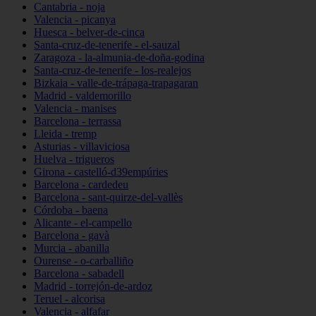
Cantabria - noja
Valencia - picanya
Huesca - belver-de-cinca
Santa-cruz-de-tenerife - el-sauzal
Zaragoza - la-almunia-de-doña-godina
Santa-cruz-de-tenerife - los-realejos
Bizkaia - valle-de-trápaga-trapagaran
Madrid - valdemorillo
Valencia - manises
Barcelona - terrassa
Lleida - tremp
Asturias - villaviciosa
Huelva - trigueros
Girona - castelló-d39empúries
Barcelona - cardedeu
Barcelona - sant-quirze-del-vallès
Córdoba - baena
Alicante - el-campello
Barcelona - gavà
Murcia - abanilla
Ourense - o-carballiño
Barcelona - sabadell
Madrid - torrejón-de-ardoz
Teruel - alcorisa
Valencia - alfafar