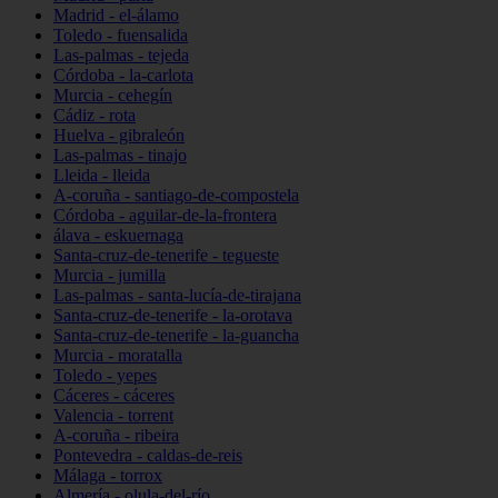
Madrid - el-álamo
Toledo - fuensalida
Las-palmas - tejeda
Córdoba - la-carlota
Murcia - cehegín
Cádiz - rota
Huelva - gibraleón
Las-palmas - tinajo
Lleida - lleida
A-coruña - santiago-de-compostela
Córdoba - aguilar-de-la-frontera
álava - eskuernaga
Santa-cruz-de-tenerife - tegueste
Murcia - jumilla
Las-palmas - santa-lucía-de-tirajana
Santa-cruz-de-tenerife - la-orotava
Santa-cruz-de-tenerife - la-guancha
Murcia - moratalla
Toledo - yepes
Cáceres - cáceres
Valencia - torrent
A-coruña - ribeira
Pontevedra - caldas-de-reis
Málaga - torrox
Almería - olula-del-río