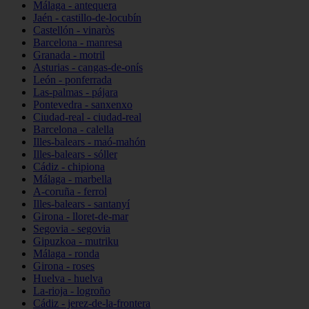
Málaga - antequera
Jaén - castillo-de-locubín
Castellón - vinaròs
Barcelona - manresa
Granada - motril
Asturias - cangas-de-onís
León - ponferrada
Las-palmas - pájara
Pontevedra - sanxenxo
Ciudad-real - ciudad-real
Barcelona - calella
Illes-balears - maó-mahón
Illes-balears - sóller
Cádiz - chipiona
Málaga - marbella
A-coruña - ferrol
Illes-balears - santanyí
Girona - lloret-de-mar
Segovia - segovia
Gipuzkoa - mutriku
Málaga - ronda
Girona - roses
Huelva - huelva
La-rioja - logroño
Cádiz - jerez-de-la-frontera