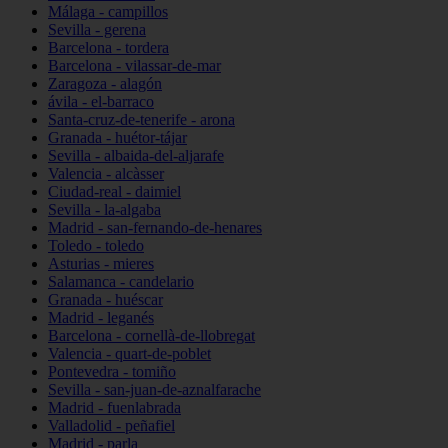
Málaga - campillos
Sevilla - gerena
Barcelona - tordera
Barcelona - vilassar-de-mar
Zaragoza - alagón
ávila - el-barraco
Santa-cruz-de-tenerife - arona
Granada - huétor-tájar
Sevilla - albaida-del-aljarafe
Valencia - alcàsser
Ciudad-real - daimiel
Sevilla - la-algaba
Madrid - san-fernando-de-henares
Toledo - toledo
Asturias - mieres
Salamanca - candelario
Granada - huéscar
Madrid - leganés
Barcelona - cornellà-de-llobregat
Valencia - quart-de-poblet
Pontevedra - tomiño
Sevilla - san-juan-de-aznalfarache
Madrid - fuenlabrada
Valladolid - peñafiel
Madrid - parla