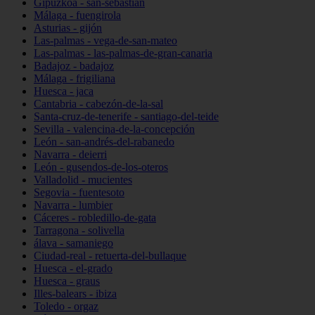
Gipuzkoa - san-sebastián
Málaga - fuengirola
Asturias - gijón
Las-palmas - vega-de-san-mateo
Las-palmas - las-palmas-de-gran-canaria
Badajoz - badajoz
Málaga - frigiliana
Huesca - jaca
Cantabria - cabezón-de-la-sal
Santa-cruz-de-tenerife - santiago-del-teide
Sevilla - valencina-de-la-concepción
León - san-andrés-del-rabanedo
Navarra - deierri
León - gusendos-de-los-oteros
Valladolid - mucientes
Segovia - fuentesoto
Navarra - lumbier
Cáceres - robledillo-de-gata
Tarragona - solivella
álava - samaniego
Ciudad-real - retuerta-del-bullaque
Huesca - el-grado
Huesca - graus
Illes-balears - ibiza
Toledo - orgaz