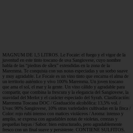
MAGNUM DE 1,5 LITROS. Le Focaie: el fuego y el vigor de la
juventud en este tinto toscano de uva Sangiovese, cuyo nombre
habla de las “piedras de sílex” extendidas en la zona de la
Maremma. Te conquista con sus notas especiadas y un sorbo suave
y muy agradable. Le Focaie es un vino tinto que encarna el alma de
un territorio auténtico y vivo 100% Maremma. Un joven toscano
que ama el sol, el mar y la gente. Un vino cálido y agradable para
compartir, que combina la frescura y la elegancia del Sangiovese, la
suavidad del Merlot y el carácter especiado del Syrah. Clasificación:
Maremma Toscana DOC / Graduación alcohólica: 13,5% vol. /
Uvas: 90% Sangiovese, 10% otras variedades cultivadas en la finca /
Color: rojo rubí intenso con matices violáceos / Aroma: intenso y
amplio, se expresa con agradables notas de violetas, cerezas y
pequeñas bayas / Sabor: bien estructurado, pero agradablemente
fresco con un final suave y persistente. CONTIENE SULFITOS.