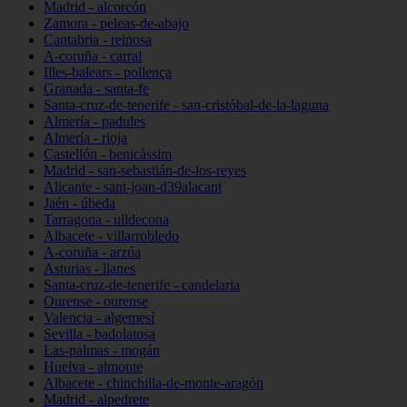
Madrid - alcorcón
Zamora - peleas-de-abajo
Cantabria - reinosa
A-coruña - carral
Illes-balears - pollença
Granada - santa-fe
Santa-cruz-de-tenerife - san-cristóbal-de-la-laguna
Almería - padules
Almería - rioja
Castellón - benicàssim
Madrid - san-sebastián-de-los-reyes
Alicante - sant-joan-d39alacant
Jaén - úbeda
Tarragona - ulldecona
Albacete - villarrobledo
A-coruña - arzúa
Asturias - llanes
Santa-cruz-de-tenerife - candelaria
Ourense - ourense
Valencia - algemesí
Sevilla - badolatosa
Las-palmas - mogán
Huelva - almonte
Albacete - chinchilla-de-monte-aragón
Madrid - alpedrete