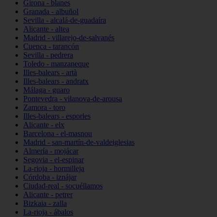
Girona - blanes
Granada - albuñol
Sevilla - alcalá-de-guadaíra
Alicante - altea
Madrid - villarejo-de-salvanés
Cuenca - tarancón
Sevilla - pedrera
Toledo - manzaneque
Illes-balears - artà
Illes-balears - andratx
Málaga - guaro
Pontevedra - vilanova-de-arousa
Zamora - toro
Illes-balears - esporles
Alicante - elx
Barcelona - el-masnou
Madrid - san-martín-de-valdeiglesias
Almería - mojácar
Segovia - el-espinar
La-rioja - hormilleja
Córdoba - iznájar
Ciudad-real - socuéllamos
Alicante - petrer
Bizkaia - zalla
La-rioja - ábalos