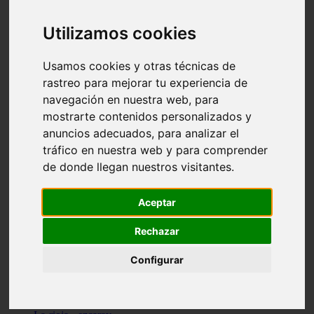
Granada - pulianas
Santa-cruz-de-tenerife - los-llanos-de-aridane
Utilizamos cookies
Cantabria - suances
Sevilla - bormujos
Granada - monachil
Usamos cookies y otras técnicas de
Málaga - júzcar
rastreo para mejorar tu experiencia de
Huesca - isábena
navegación en nuestra web, para
Huesca - alquézar
Huesca - castejón-de-sos
mostrarte contenidos personalizados y
Lleida - alt-àneu
anuncios adecuados, para analizar el
Sevilla - marinaleda
tráfico en nuestra web y para comprender
Córdoba - almedinilla
Navarra - zangoza
de donde llegan nuestros visitantes.
Cantabria - arenas-de-iguña
Barcelona - la-pobla-de-lillet
Murcia - cartagena
Aceptar
Las-palmas - yaiza
Madrid - nuevo-baztán
Rechazar
Sevilla - arahal
Málaga - istán
Configurar
Valladolid - fuensaldaña
Sevilla - salteras
Huesca - biescas
Granada - pampaneira