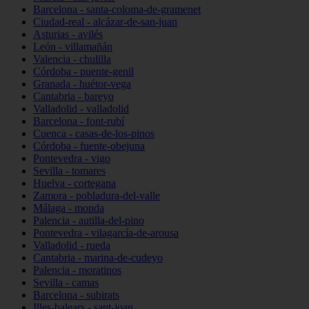
Barcelona - santa-coloma-de-gramenet
Ciudad-real - alcázar-de-san-juan
Asturias - avilés
León - villamañán
Valencia - chulilla
Córdoba - puente-genil
Granada - huétor-vega
Cantabria - bareyo
Valladolid - valladolid
Barcelona - font-rubí
Cuenca - casas-de-los-pinos
Córdoba - fuente-obejuna
Pontevedra - vigo
Sevilla - tomares
Huelva - cortegana
Zamora - pobladura-del-valle
Málaga - monda
Palencia - autilla-del-pino
Pontevedra - vilagarcía-de-arousa
Valladolid - rueda
Cantabria - marina-de-cudeyo
Palencia - moratinos
Sevilla - camas
Barcelona - subirats
Illes-balears - sant-joan