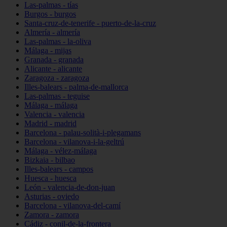
Las-palmas - tías
Burgos - burgos
Santa-cruz-de-tenerife - puerto-de-la-cruz
Almería - almería
Las-palmas - la-oliva
Málaga - mijas
Granada - granada
Alicante - alicante
Zaragoza - zaragoza
Illes-balears - palma-de-mallorca
Las-palmas - teguise
Málaga - málaga
Valencia - valencia
Madrid - madrid
Barcelona - palau-solità-i-plegamans
Barcelona - vilanova-i-la-geltrú
Málaga - vélez-málaga
Bizkaia - bilbao
Illes-balears - campos
Huesca - huesca
León - valencia-de-don-juan
Asturias - oviedo
Barcelona - vilanova-del-camí
Zamora - zamora
Cádiz - conil-de-la-frontera