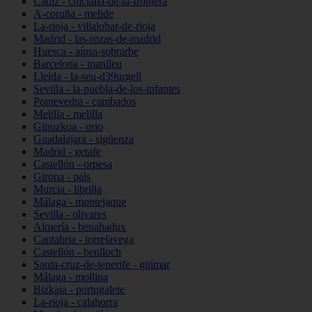
Cádiz - chiclana-de-la-frontera
A-coruña - melide
La-rioja - villalobar-de-rioja
Madrid - las-rozas-de-madrid
Huesca - aínsa-sobrarbe
Barcelona - manlleu
Lleida - la-seu-d39urgell
Sevilla - la-puebla-de-los-infantes
Pontevedra - cambados
Melilla - melilla
Gipuzkoa - orio
Guadalajara - sigüenza
Madrid - getafe
Castellón - orpesa
Girona - pals
Murcia - librilla
Málaga - montejaque
Sevilla - olivares
Almería - benahadux
Cantabria - torrelavega
Castellón - benlloch
Santa-cruz-de-tenerife - güímar
Málaga - mollina
Bizkaia - portugalete
La-rioja - calahorra