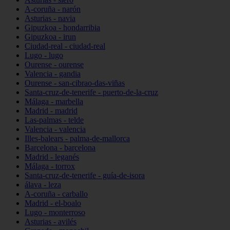
A-coruña - narón
Asturias - navia
Gipuzkoa - hondarribia
Gipuzkoa - irun
Ciudad-real - ciudad-real
Lugo - lugo
Ourense - ourense
Valencia - gandia
Ourense - san-cibrao-das-viñas
Santa-cruz-de-tenerife - puerto-de-la-cruz
Málaga - marbella
Madrid - madrid
Las-palmas - telde
Valencia - valencia
Illes-balears - palma-de-mallorca
Barcelona - barcelona
Madrid - leganés
Málaga - torrox
Santa-cruz-de-tenerife - guía-de-isora
álava - leza
A-coruña - carballo
Madrid - el-boalo
Lugo - monterroso
Asturias - avilés