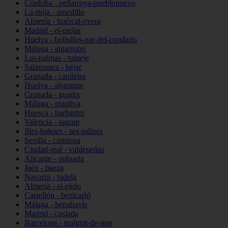
Córdoba - peñarroya-pueblonuevo
La-rioja - arnedillo
Almería - huércal-overa
Madrid - el-molar
Huelva - bollullos-par-del-condado
Málaga - algarrobo
Las-palmas - tuineje
Salamanca - béjar
Granada - capileira
Huelva - aljaraque
Granada - guadix
Málaga - manilva
Huesca - barbastro
Valencia - sagunt
Illes-balears - ses-salines
Sevilla - carmona
Ciudad-real - valdepeñas
Alicante - orihuela
Jaén - baeza
Navarra - tudela
Almería - el-ejido
Castellón - benicarló
Málaga - benahavís
Madrid - coslada
Barcelona - malgrat-de-mar