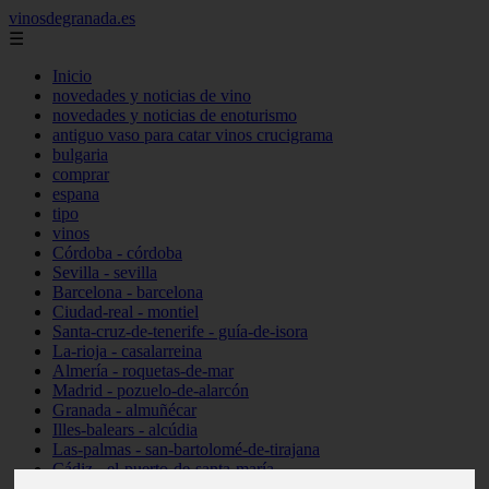
vinosdegranada.es
☰
Inicio
novedades y noticias de vino
novedades y noticias de enoturismo
antiguo vaso para catar vinos crucigrama
bulgaria
comprar
espana
tipo
vinos
Córdoba - córdoba
Sevilla - sevilla
Barcelona - barcelona
Ciudad-real - montiel
Santa-cruz-de-tenerife - guía-de-isora
La-rioja - casalarreina
Almería - roquetas-de-mar
Madrid - pozuelo-de-alarcón
Granada - almuñécar
Illes-balears - alcúdia
Las-palmas - san-bartolomé-de-tirajana
Cádiz - el-puerto-de-santa-maría
Madrid - valdemoro