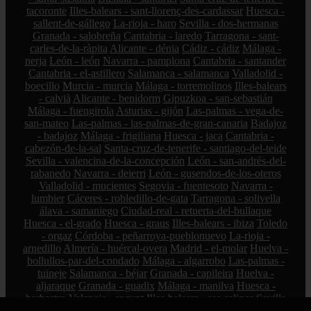
tacoronte
Illes-balears - sant-llorenç-des-cardassar
Huesca -
sallent-de-gállego
La-rioja - haro
Sevilla - dos-hermanas
Granada - salobreña
Cantabria - laredo
Tarragona - sant-
carles-de-la-ràpita
Alicante - dénia
Cádiz - cádiz
Málaga -
nerja
León - león
Navarra - pamplona
Cantabria - santander
Cantabria - el-astillero
Salamanca - salamanca
Valladolid -
boecillo
Murcia - murcia
Málaga - torremolinos
Illes-balears
- calvià
Alicante - benidorm
Gipuzkoa - san-sebastián
Málaga - fuengirola
Asturias - gijón
Las-palmas - vega-de-
san-mateo
Las-palmas - las-palmas-de-gran-canaria
Badajoz
- badajoz
Málaga - frigiliana
Huesca - jaca
Cantabria -
cabezón-de-la-sal
Santa-cruz-de-tenerife - santiago-del-teide
Sevilla - valencina-de-la-concepción
León - san-andrés-del-
rabanedo
Navarra - deierri
León - gusendos-de-los-oteros
Valladolid - mucientes
Segovia - fuentesoto
Navarra -
lumbier
Cáceres - robledillo-de-gata
Tarragona - solivella
álava - samaniego
Ciudad-real - retuerta-del-bullaque
Huesca - el-grado
Huesca - graus
Illes-balears - ibiza
Toledo
- orgaz
Córdoba - peñarroya-pueblonuevo
La-rioja -
arnedillo
Almería - huércal-overa
Madrid - el-molar
Huelva -
bollullos-par-del-condado
Málaga - algarrobo
Las-palmas -
tuineje
Salamanca - béjar
Granada - capileira
Huelva -
aljaraque
Granada - guadix
Málaga - manilva
Huesca -
barbastro
Valencia - sagunt
Illes-balears - ses-salines
Sevilla
- carmona
Ciudad-real - valdepeñas
Alicante - orihuela
Jaén