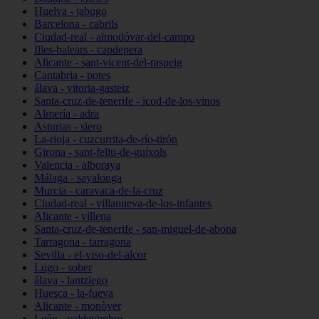
Huelva - jabugo
Barcelona - cabrils
Ciudad-real - almodóvar-del-campo
Illes-balears - capdepera
Alicante - sant-vicent-del-raspeig
Cantabria - potes
álava - vitoria-gasteiz
Santa-cruz-de-tenerife - icod-de-los-vinos
Almería - adra
Asturias - siero
La-rioja - cuzcurrita-de-río-tirón
Girona - sant-feliu-de-guíxols
Valencia - alboraya
Málaga - sayalonga
Murcia - caravaca-de-la-cruz
Ciudad-real - villanueva-de-los-infantes
Alicante - villena
Santa-cruz-de-tenerife - san-miguel-de-abona
Tarragona - tarragona
Sevilla - el-viso-del-alcor
Lugo - sober
álava - lantziego
Huesca - la-fueva
Alicante - monòver
León - valdevimbre