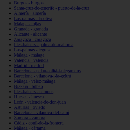
Burgos - burgos
Santa-cruz-de-tenerife - puerto-de-la-cruz
Almería - almería
Las-palmas - la-oliva
Málaga - mijas
Granada - granada
Alicante - alicante
Zaragoza - zaragoza
Illes-balears - palma-de-mallorca
Las-palmas - teguise
Málaga - málaga
Valencia - valencia
Madrid - madrid
Barcelona - palau-solità-i-plegamans
Barcelona - vilanova-i-la-geltrú
Málaga - vélez-málaga
Bizkaia - bilbao
Illes-balears - campos
Huesca - huesca
León - valencia-de-don-juan
Asturias - oviedo
Barcelona - vilanova-del-camí
Zamora - zamora
Cádiz - conil-de-la-frontera
Málaga - cártama