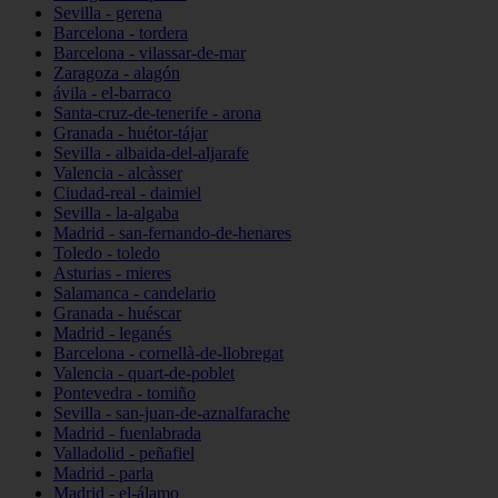
Sevilla - gerena
Barcelona - tordera
Barcelona - vilassar-de-mar
Zaragoza - alagón
ávila - el-barraco
Santa-cruz-de-tenerife - arona
Granada - huétor-tájar
Sevilla - albaida-del-aljarafe
Valencia - alcàsser
Ciudad-real - daimiel
Sevilla - la-algaba
Madrid - san-fernando-de-henares
Toledo - toledo
Asturias - mieres
Salamanca - candelario
Granada - huéscar
Madrid - leganés
Barcelona - cornellà-de-llobregat
Valencia - quart-de-poblet
Pontevedra - tomiño
Sevilla - san-juan-de-aznalfarache
Madrid - fuenlabrada
Valladolid - peñafiel
Madrid - parla
Madrid - el-álamo