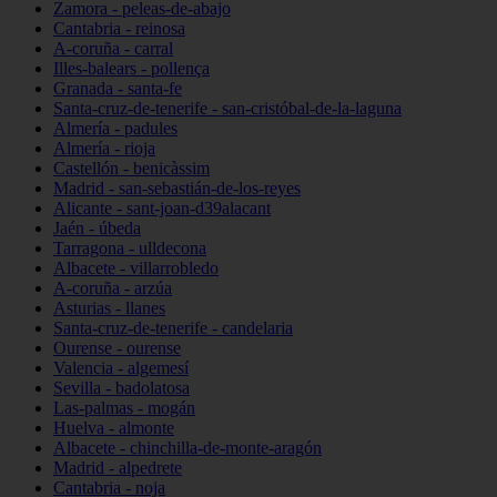
Zamora - peleas-de-abajo
Cantabria - reinosa
A-coruña - carral
Illes-balears - pollença
Granada - santa-fe
Santa-cruz-de-tenerife - san-cristóbal-de-la-laguna
Almería - padules
Almería - rioja
Castellón - benicàssim
Madrid - san-sebastián-de-los-reyes
Alicante - sant-joan-d39alacant
Jaén - úbeda
Tarragona - ulldecona
Albacete - villarrobledo
A-coruña - arzúa
Asturias - llanes
Santa-cruz-de-tenerife - candelaria
Ourense - ourense
Valencia - algemesí
Sevilla - badolatosa
Las-palmas - mogán
Huelva - almonte
Albacete - chinchilla-de-monte-aragón
Madrid - alpedrete
Cantabria - noja