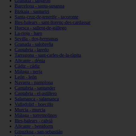
Granada - lanjarón
Barcelona - santa-susanna
Bizkaia - santurtzi
Santa-cruz-de-tenerife - tacoronte
Illes-balears - sant-llorenç-des-cardassar
Huesca - sallent-de-gállego
La-rioja - haro
Sevilla - dos-hermanas
Granada - salobreña
Cantabria - laredo
Tarragona - sant-carles-de-la-ràpita
Alicante - dénia
Cádiz - cádiz
Málaga - nerja
León - león
Navarra - pamplona
Cantabria - santander
Cantabria - el-astillero
Salamanca - salamanca
Valladolid - boecillo
Murcia - murcia
Málaga - torremolinos
Illes-balears - calvià
Alicante - benidorm
Gipuzkoa - san-sebastián