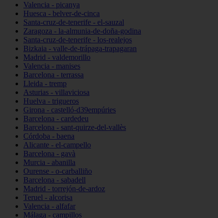
Valencia - picanya
Huesca - belver-de-cinca
Santa-cruz-de-tenerife - el-sauzal
Zaragoza - la-almunia-de-doña-godina
Santa-cruz-de-tenerife - los-realejos
Bizkaia - valle-de-trápaga-trapagaran
Madrid - valdemorillo
Valencia - manises
Barcelona - terrassa
Lleida - tremp
Asturias - villaviciosa
Huelva - trigueros
Girona - castelló-d39empúries
Barcelona - cardedeu
Barcelona - sant-quirze-del-vallès
Córdoba - baena
Alicante - el-campello
Barcelona - gavà
Murcia - abanilla
Ourense - o-carballiño
Barcelona - sabadell
Madrid - torrejón-de-ardoz
Teruel - alcorisa
Valencia - alfafar
Málaga - campillos