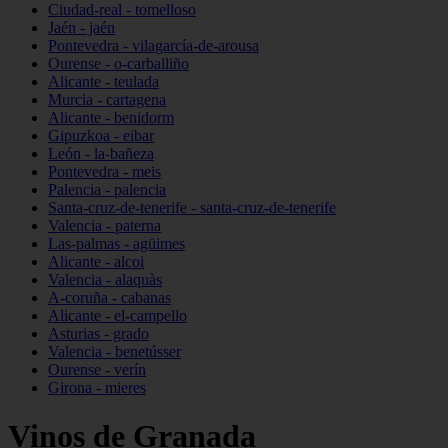
Ciudad-real - tomelloso
Jaén - jaén
Pontevedra - vilagarcía-de-arousa
Ourense - o-carballiño
Alicante - teulada
Murcia - cartagena
Alicante - benidorm
Gipuzkoa - eibar
León - la-bañeza
Pontevedra - meis
Palencia - palencia
Santa-cruz-de-tenerife - santa-cruz-de-tenerife
Valencia - paterna
Las-palmas - agüimes
Alicante - alcoi
Valencia - alaquàs
A-coruña - cabanas
Alicante - el-campello
Asturias - grado
Valencia - benetússer
Ourense - verín
Girona - mieres
Vinos de Granada