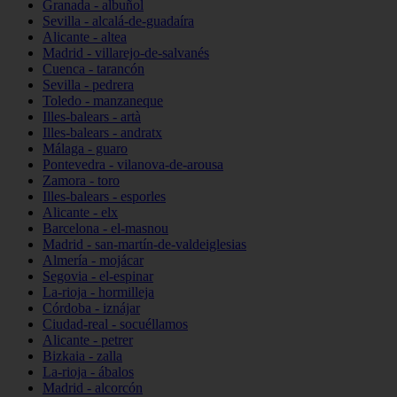
Granada - albuñol
Sevilla - alcalá-de-guadaíra
Alicante - altea
Madrid - villarejo-de-salvanés
Cuenca - tarancón
Sevilla - pedrera
Toledo - manzaneque
Illes-balears - artà
Illes-balears - andratx
Málaga - guaro
Pontevedra - vilanova-de-arousa
Zamora - toro
Illes-balears - esporles
Alicante - elx
Barcelona - el-masnou
Madrid - san-martín-de-valdeiglesias
Almería - mojácar
Segovia - el-espinar
La-rioja - hormilleja
Córdoba - iznájar
Ciudad-real - socuéllamos
Alicante - petrer
Bizkaia - zalla
La-rioja - ábalos
Madrid - alcorcón