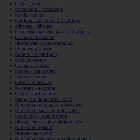
Cádiz - olvera
Pontevedra - pontevedra
Sevilla - gines
Córdoba - villanueva-de-córdoba
Albacete - albacete
Cantabria - san-vicente-de-la-barquera
Granada - torvizcón
Illes-balears - santa-margalida
Pontevedra - marín
Zamora - el-perdigón
Bizkaia - sestao
Granada - murtas
Huelva - isla-cristina
Huelva - cartaya
Girona - l39escala
A-coruña - a-coruña
Cádiz - san-fernando
Santa-cruz-de-tenerife - arico
Barcelona - cerdanyola-del-vallès
Barcelona - sant-cugat-del-vallès
Las-palmas - santa-brígida
Illes-balears - santa-eulària-des-riu
Barcelona - mataró
Murcia - san-javier
Barcelona - santa-coloma-de-gramenet