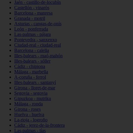
Jaén - castillo-de-locubín
Castellón - vinaròs
Barcelona - manresa
Granada - motril
Asturias - cangas-de-onís
León - ponferrada
Las-palmas - pájara
Pontevedra - sanxenxo
Ciudad-real - ciudad-real
Barcelona - calella
Illes-balears - maó-mahón
Illes-balears - sóller
Cádiz - chipiona
Málaga - marbella
A-coruña - ferrol
Illes-balears - santanyí
Girona - lloret-de-mar
Segovia - segovia
Gipuzkoa - mutriku
Málaga - ronda
Girona - roses
Huelva - huelva
La-rioja - logroño
Cádiz - jerez-de-la-frontera
Las-palmas - tías