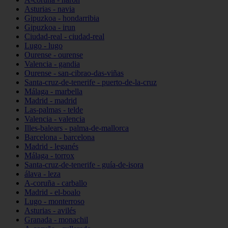
Asturias - navia
Gipuzkoa - hondarribia
Gipuzkoa - irun
Ciudad-real - ciudad-real
Lugo - lugo
Ourense - ourense
Valencia - gandia
Ourense - san-cibrao-das-viñas
Santa-cruz-de-tenerife - puerto-de-la-cruz
Málaga - marbella
Madrid - madrid
Las-palmas - telde
Valencia - valencia
Illes-balears - palma-de-mallorca
Barcelona - barcelona
Madrid - leganés
Málaga - torrox
Santa-cruz-de-tenerife - guía-de-isora
álava - leza
A-coruña - carballo
Madrid - el-boalo
Lugo - monterroso
Asturias - avilés
Granada - monachil