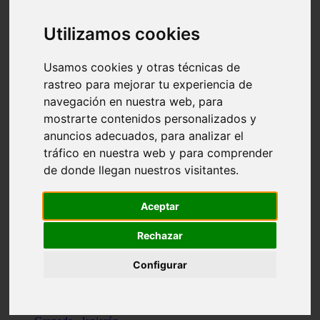
Santa-cruz-de-tenerife - los-llanos-de-aridane
Cantabria - suances
Utilizamos cookies
Sevilla - bormujos
Granada - monachil
Málaga - júzcar
Usamos cookies y otras técnicas de
Huesca - isábena
rastreo para mejorar tu experiencia de
Huesca - alquézar
navegación en nuestra web, para
Huesca - castejón-de-sos
Lleida - alt-àneu
mostrarte contenidos personalizados y
Sevilla - marinaleda
anuncios adecuados, para analizar el
Córdoba - almedinilla
tráfico en nuestra web y para comprender
Navarra - zangoza
Cantabria - arenas-de-iguña
de donde llegan nuestros visitantes.
Barcelona - la-pobla-de-lillet
Murcia - cartagena
Las-palmas - yaiza
Aceptar
Madrid - nuevo-baztán
Sevilla - arahal
Rechazar
Málaga - istán
Valladolid - fuensaldaña
Configurar
Sevilla - salteras
Huesca - biescas
Granada - pampaneira
La-rioja - ezcaray