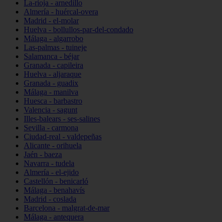
La-rioja - arnedillo
Almería - huércal-overa
Madrid - el-molar
Huelva - bollullos-par-del-condado
Málaga - algarrobo
Las-palmas - tuineje
Salamanca - béjar
Granada - capileira
Huelva - aljaraque
Granada - guadix
Málaga - manilva
Huesca - barbastro
Valencia - sagunt
Illes-balears - ses-salines
Sevilla - carmona
Ciudad-real - valdepeñas
Alicante - orihuela
Jaén - baeza
Navarra - tudela
Almería - el-ejido
Castellón - benicarló
Málaga - benahavís
Madrid - coslada
Barcelona - malgrat-de-mar
Málaga - antequera