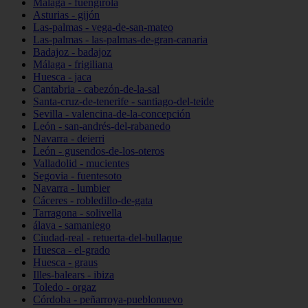
Málaga - fuengirola
Asturias - gijón
Las-palmas - vega-de-san-mateo
Las-palmas - las-palmas-de-gran-canaria
Badajoz - badajoz
Málaga - frigiliana
Huesca - jaca
Cantabria - cabezón-de-la-sal
Santa-cruz-de-tenerife - santiago-del-teide
Sevilla - valencina-de-la-concepción
León - san-andrés-del-rabanedo
Navarra - deierri
León - gusendos-de-los-oteros
Valladolid - mucientes
Segovia - fuentesoto
Navarra - lumbier
Cáceres - robledillo-de-gata
Tarragona - solivella
álava - samaniego
Ciudad-real - retuerta-del-bullaque
Huesca - el-grado
Huesca - graus
Illes-balears - ibiza
Toledo - orgaz
Córdoba - peñarroya-pueblonuevo