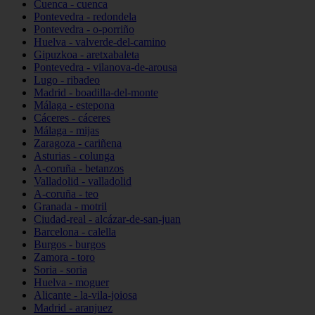
Cuenca - cuenca
Pontevedra - redondela
Pontevedra - o-porriño
Huelva - valverde-del-camino
Gipuzkoa - aretxabaleta
Pontevedra - vilanova-de-arousa
Lugo - ribadeo
Madrid - boadilla-del-monte
Málaga - estepona
Cáceres - cáceres
Málaga - mijas
Zaragoza - cariñena
Asturias - colunga
A-coruña - betanzos
Valladolid - valladolid
A-coruña - teo
Granada - motril
Ciudad-real - alcázar-de-san-juan
Barcelona - calella
Burgos - burgos
Zamora - toro
Soria - soria
Huelva - moguer
Alicante - la-vila-joiosa
Madrid - aranjuez