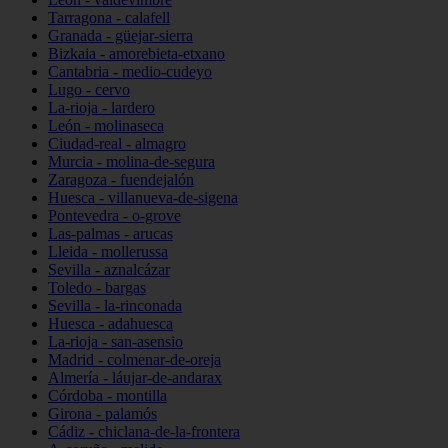
Tarragona - calafell
Granada - güejar-sierra
Bizkaia - amorebieta-etxano
Cantabria - medio-cudeyo
Lugo - cervo
La-rioja - lardero
León - molinaseca
Ciudad-real - almagro
Murcia - molina-de-segura
Zaragoza - fuendejalón
Huesca - villanueva-de-sigena
Pontevedra - o-grove
Las-palmas - arucas
Lleida - mollerussa
Sevilla - aznalcázar
Toledo - bargas
Sevilla - la-rinconada
Huesca - adahuesca
La-rioja - san-asensio
Madrid - colmenar-de-oreja
Almería - láujar-de-andarax
Córdoba - montilla
Girona - palamós
Cádiz - chiclana-de-la-frontera