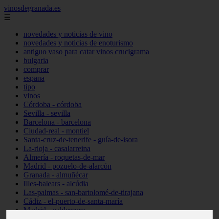
vinosdegranada.es
☰
novedades y noticias de vino
novedades y noticias de enoturismo
antiguo vaso para catar vinos crucigrama
bulgaria
comprar
espana
tipo
vinos
Córdoba - córdoba
Sevilla - sevilla
Barcelona - barcelona
Ciudad-real - montiel
Santa-cruz-de-tenerife - guía-de-isora
La-rioja - casalarreina
Almería - roquetas-de-mar
Madrid - pozuelo-de-alarcón
Granada - almuñécar
Illes-balears - alcúdia
Las-palmas - san-bartolomé-de-tirajana
Cádiz - el-puerto-de-santa-maría
Madrid - valdemoro
Granada - pulianas