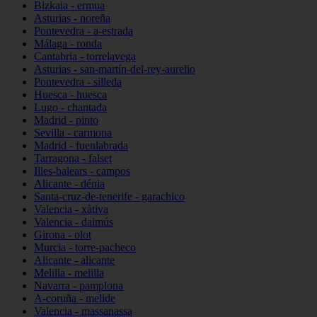
Bizkaia - ermua
Asturias - noreña
Pontevedra - a-estrada
Málaga - ronda
Cantabria - torrelavega
Asturias - san-martín-del-rey-aurelio
Pontevedra - silleda
Huesca - huesca
Lugo - chantada
Madrid - pinto
Sevilla - carmona
Madrid - fuenlabrada
Tarragona - falset
Illes-balears - campos
Alicante - dénia
Santa-cruz-de-tenerife - garachico
Valencia - xàtiva
Valencia - daimús
Girona - olot
Murcia - torre-pacheco
Alicante - alicante
Melilla - melilla
Navarra - pamplona
A-coruña - melide
Valencia - massanassa