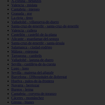
A-coruña - betanzos
Valencia - mislata
Cantabria - miengo
Granada - gor
La-rioja - tirgo
Valladolid - villanueva-de-duero
Santa-cruz-de-tenerife - santa-cruz-de-tenerife
Valencia - cullera
Castellón - castelló-de-la-plana
Alicante - guardamar-del-segura
Santa-cruz-de-tenerife - santa-úrsula
Salamanca - ciudad-rodrigo
Málaga - estepona
Tarragona - cambrils
Valladolid - laguna-de-duero
Sevilla - castilleja-de-la-cuesta
Lugo - lugo
Sevilla - mairena-del-aljarafe
Barcelona - l39hospitalet-de-llobregat
Huelva - palos-de-la-frontera
Navarra - berriozar
Burgos - lerma
Cantabria - corvera-de-toranzo
Cáceres - montánchez
Girona - blanes