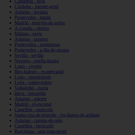
Cantabria - noja
Córdoba - puente-genil
Asturias - laviana
Pontevedra - marín
Madrid - torrejón-de-ardoz
A-coruña - oleiros
Málaga - nerja
Asturias - langreo
Pontevedra - ponteareas
Pontevedra - a-illa-de-arousa
Sevilla - sevilla
Navarra - estella-lizarra
Lugo - viveiro
Illes-balears - es-mercadal
Lugo - mondoñedo
León - valdevimbre
Valladolid - rueda
álava - laguardia
Asturias - mieres
Madrid - el-escorial
Castellón - moncofa
Santa-cruz-de-tenerife - los-llanos-de-aridane
Asturias - cangas-de-onís
Castellón - benicarló
Barcelona - sant-joan-despí