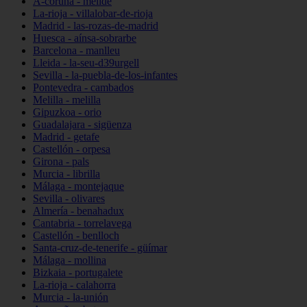
A-coruña - melide
La-rioja - villalobar-de-rioja
Madrid - las-rozas-de-madrid
Huesca - aínsa-sobrarbe
Barcelona - manlleu
Lleida - la-seu-d39urgell
Sevilla - la-puebla-de-los-infantes
Pontevedra - cambados
Melilla - melilla
Gipuzkoa - orio
Guadalajara - sigüenza
Madrid - getafe
Castellón - orpesa
Girona - pals
Murcia - librilla
Málaga - montejaque
Sevilla - olivares
Almería - benahadux
Cantabria - torrelavega
Castellón - benlloch
Santa-cruz-de-tenerife - güímar
Málaga - mollina
Bizkaia - portugalete
La-rioja - calahorra
Murcia - la-unión