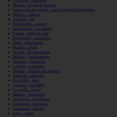
A-coruña - culleredo
Madrid - alcalá-de-henares
Santa-cruz-de-tenerife - san-cristóbal-de-la-laguna
Málaga - málaga
Alicante - elx
Pontevedra - o-grove
Illes-balears - ses-salines
Girona - lloret-de-mar
Pontevedra - cambados
álava - eskuernaga
Madrid - getafe
Sevilla - dos-hermanas
Málaga - benalmádena
Ourense - ribadavia
La-rioja - calahorra
Madrid - pozuelo-de-alarcón
Albacete - albacete
A-coruña - sada
Asturias - castrillón
A-coruña - ferrol
Málaga - fuengirola
Tarragona - montblanc
Tarragona - tarragona
Tarragona - tortosa
Lugo - sober