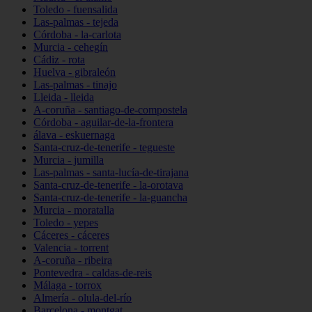
Toledo - fuensalida
Las-palmas - tejeda
Córdoba - la-carlota
Murcia - cehegín
Cádiz - rota
Huelva - gibraleón
Las-palmas - tinajo
Lleida - lleida
A-coruña - santiago-de-compostela
Córdoba - aguilar-de-la-frontera
álava - eskuernaga
Santa-cruz-de-tenerife - tegueste
Murcia - jumilla
Las-palmas - santa-lucía-de-tirajana
Santa-cruz-de-tenerife - la-orotava
Santa-cruz-de-tenerife - la-guancha
Murcia - moratalla
Toledo - yepes
Cáceres - cáceres
Valencia - torrent
A-coruña - ribeira
Pontevedra - caldas-de-reis
Málaga - torrox
Almería - olula-del-río
Barcelona - montgat