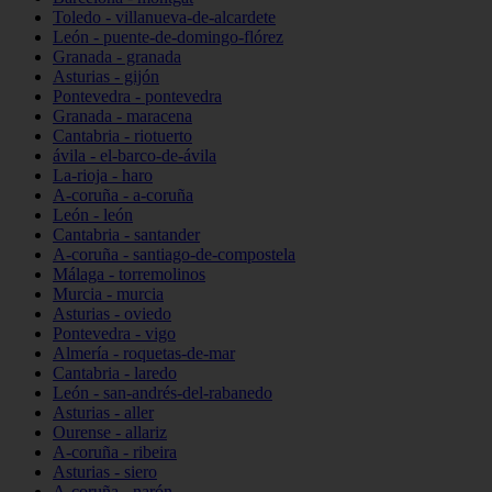
Toledo - villanueva-de-alcardete
León - puente-de-domingo-flórez
Granada - granada
Asturias - gijón
Pontevedra - pontevedra
Granada - maracena
Cantabria - riotuerto
ávila - el-barco-de-ávila
La-rioja - haro
A-coruña - a-coruña
León - león
Cantabria - santander
A-coruña - santiago-de-compostela
Málaga - torremolinos
Murcia - murcia
Asturias - oviedo
Pontevedra - vigo
Almería - roquetas-de-mar
Cantabria - laredo
León - san-andrés-del-rabanedo
Asturias - aller
Ourense - allariz
A-coruña - ribeira
Asturias - siero
A-coruña - narón