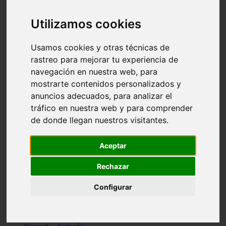
Santa-cruz-de-tenerife - los-llanos-de-aridane
Cantabria - suances
Utilizamos cookies
Sevilla - bormujos
Granada - monachil
Málaga - júzcar
Usamos cookies y otras técnicas de
Huesca - isábena
rastreo para mejorar tu experiencia de
Huesca - alquézar
navegación en nuestra web, para
Huesca - castejón-de-sos
Lleida - alt-àneu
mostrarte contenidos personalizados y
Sevilla - marinaleda
anuncios adecuados, para analizar el
Córdoba - almedinilla
tráfico en nuestra web y para comprender
Navarra - zangoza
Cantabria - arenas-de-iguña
de donde llegan nuestros visitantes.
Barcelona - la-pobla-de-lillet
Murcia - cartagena
Las-palmas - yaiza
Aceptar
Madrid - nuevo-baztán
Sevilla - arahal
Rechazar
Málaga - istán
Valladolid - fuensaldaña
Configurar
Sevilla - salteras
Huesca - biescas
Granada - pampaneira
La-rioja - ezcaray