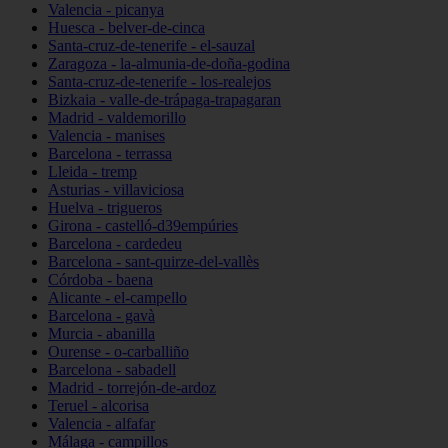
Valencia - picanya
Huesca - belver-de-cinca
Santa-cruz-de-tenerife - el-sauzal
Zaragoza - la-almunia-de-doña-godina
Santa-cruz-de-tenerife - los-realejos
Bizkaia - valle-de-trápaga-trapagaran
Madrid - valdemorillo
Valencia - manises
Barcelona - terrassa
Lleida - tremp
Asturias - villaviciosa
Huelva - trigueros
Girona - castelló-d39empúries
Barcelona - cardedeu
Barcelona - sant-quirze-del-vallès
Córdoba - baena
Alicante - el-campello
Barcelona - gavà
Murcia - abanilla
Ourense - o-carballiño
Barcelona - sabadell
Madrid - torrejón-de-ardoz
Teruel - alcorisa
Valencia - alfafar
Málaga - campillos