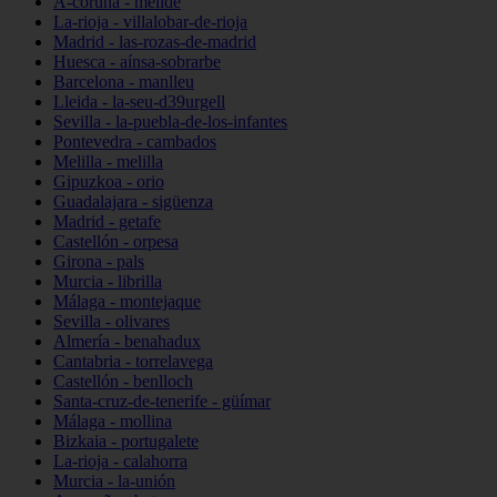
A-coruña - melide
La-rioja - villalobar-de-rioja
Madrid - las-rozas-de-madrid
Huesca - aínsa-sobrarbe
Barcelona - manlleu
Lleida - la-seu-d39urgell
Sevilla - la-puebla-de-los-infantes
Pontevedra - cambados
Melilla - melilla
Gipuzkoa - orio
Guadalajara - sigüenza
Madrid - getafe
Castellón - orpesa
Girona - pals
Murcia - librilla
Málaga - montejaque
Sevilla - olivares
Almería - benahadux
Cantabria - torrelavega
Castellón - benlloch
Santa-cruz-de-tenerife - güímar
Málaga - mollina
Bizkaia - portugalete
La-rioja - calahorra
Murcia - la-unión