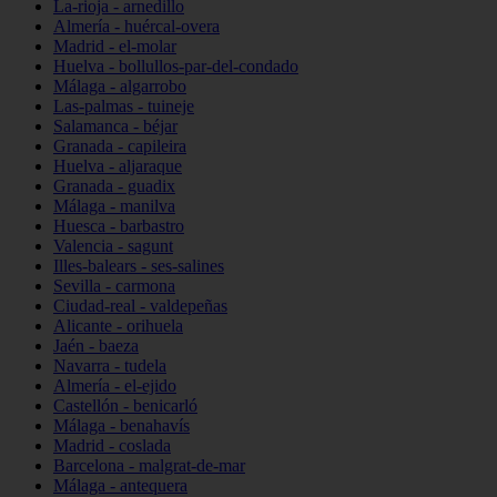
La-rioja - arnedillo
Almería - huércal-overa
Madrid - el-molar
Huelva - bollullos-par-del-condado
Málaga - algarrobo
Las-palmas - tuineje
Salamanca - béjar
Granada - capileira
Huelva - aljaraque
Granada - guadix
Málaga - manilva
Huesca - barbastro
Valencia - sagunt
Illes-balears - ses-salines
Sevilla - carmona
Ciudad-real - valdepeñas
Alicante - orihuela
Jaén - baeza
Navarra - tudela
Almería - el-ejido
Castellón - benicarló
Málaga - benahavís
Madrid - coslada
Barcelona - malgrat-de-mar
Málaga - antequera