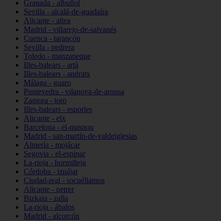
Granada - albuñol
Sevilla - alcalá-de-guadaíra
Alicante - altea
Madrid - villarejo-de-salvanés
Cuenca - tarancón
Sevilla - pedrera
Toledo - manzaneque
Illes-balears - artà
Illes-balears - andratx
Málaga - guaro
Pontevedra - vilanova-de-arousa
Zamora - toro
Illes-balears - esporles
Alicante - elx
Barcelona - el-masnou
Madrid - san-martín-de-valdeiglesias
Almería - mojácar
Segovia - el-espinar
La-rioja - hormilleja
Córdoba - iznájar
Ciudad-real - socuéllamos
Alicante - petrer
Bizkaia - zalla
La-rioja - ábalos
Madrid - alcorcón