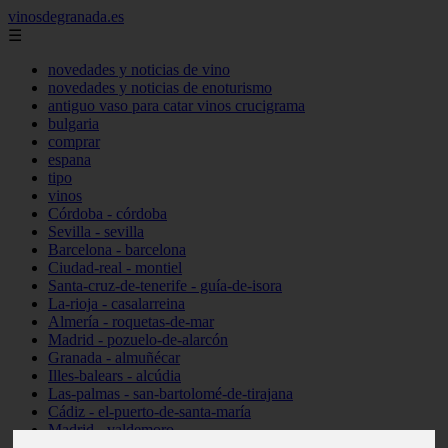
vinosdegranada.es
☰
novedades y noticias de vino
novedades y noticias de enoturismo
antiguo vaso para catar vinos crucigrama
bulgaria
comprar
espana
tipo
vinos
Córdoba - córdoba
Sevilla - sevilla
Barcelona - barcelona
Ciudad-real - montiel
Santa-cruz-de-tenerife - guía-de-isora
La-rioja - casalarreina
Almería - roquetas-de-mar
Madrid - pozuelo-de-alarcón
Granada - almuñécar
Illes-balears - alcúdia
Las-palmas - san-bartolomé-de-tirajana
Cádiz - el-puerto-de-santa-maría
Madrid - valdemoro
Granada - pulianas