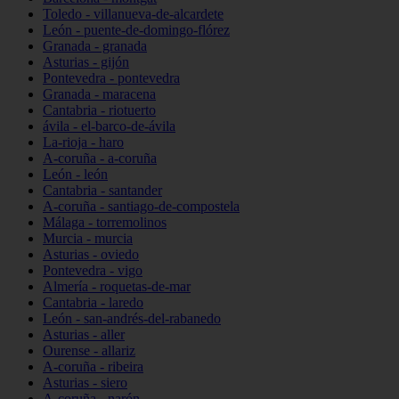
Toledo - villanueva-de-alcardete
León - puente-de-domingo-flórez
Granada - granada
Asturias - gijón
Pontevedra - pontevedra
Granada - maracena
Cantabria - riotuerto
ávila - el-barco-de-ávila
La-rioja - haro
A-coruña - a-coruña
León - león
Cantabria - santander
A-coruña - santiago-de-compostela
Málaga - torremolinos
Murcia - murcia
Asturias - oviedo
Pontevedra - vigo
Almería - roquetas-de-mar
Cantabria - laredo
León - san-andrés-del-rabanedo
Asturias - aller
Ourense - allariz
A-coruña - ribeira
Asturias - siero
A-coruña - narón