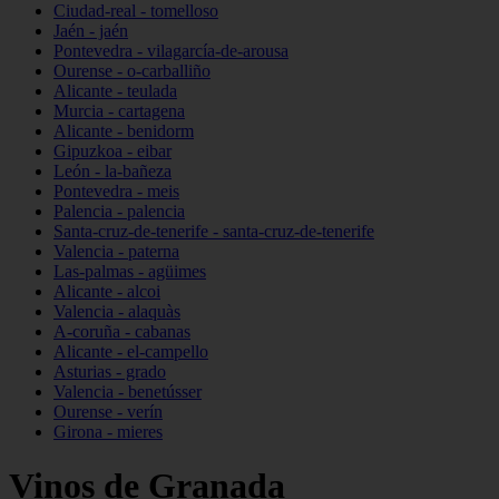
Ciudad-real - tomelloso
Jaén - jaén
Pontevedra - vilagarcía-de-arousa
Ourense - o-carballiño
Alicante - teulada
Murcia - cartagena
Alicante - benidorm
Gipuzkoa - eibar
León - la-bañeza
Pontevedra - meis
Palencia - palencia
Santa-cruz-de-tenerife - santa-cruz-de-tenerife
Valencia - paterna
Las-palmas - agüimes
Alicante - alcoi
Valencia - alaquàs
A-coruña - cabanas
Alicante - el-campello
Asturias - grado
Valencia - benetússer
Ourense - verín
Girona - mieres
Vinos de Granada