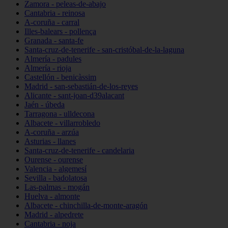
Zamora - peleas-de-abajo
Cantabria - reinosa
A-coruña - carral
Illes-balears - pollença
Granada - santa-fe
Santa-cruz-de-tenerife - san-cristóbal-de-la-laguna
Almería - padules
Almería - rioja
Castellón - benicàssim
Madrid - san-sebastián-de-los-reyes
Alicante - sant-joan-d39alacant
Jaén - úbeda
Tarragona - ulldecona
Albacete - villarrobledo
A-coruña - arzúa
Asturias - llanes
Santa-cruz-de-tenerife - candelaria
Ourense - ourense
Valencia - algemesí
Sevilla - badolatosa
Las-palmas - mogán
Huelva - almonte
Albacete - chinchilla-de-monte-aragón
Madrid - alpedrete
Cantabria - noja