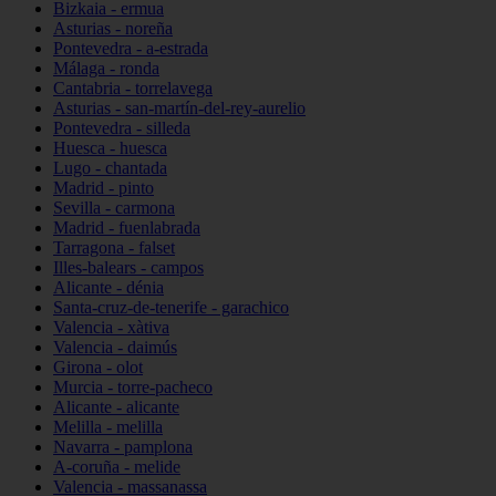
Bizkaia - ermua
Asturias - noreña
Pontevedra - a-estrada
Málaga - ronda
Cantabria - torrelavega
Asturias - san-martín-del-rey-aurelio
Pontevedra - silleda
Huesca - huesca
Lugo - chantada
Madrid - pinto
Sevilla - carmona
Madrid - fuenlabrada
Tarragona - falset
Illes-balears - campos
Alicante - dénia
Santa-cruz-de-tenerife - garachico
Valencia - xàtiva
Valencia - daimús
Girona - olot
Murcia - torre-pacheco
Alicante - alicante
Melilla - melilla
Navarra - pamplona
A-coruña - melide
Valencia - massanassa