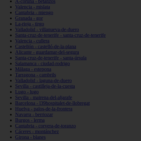
A-coruña - betanzos
Valencia - mislata
Cantabria - miengo
Granada - gor
La-rioja - tirgo
Valladolid - villanueva-de-duero
Santa-cruz-de-tenerife - santa-cruz-de-tenerife
Valencia - cullera
Castellón - castelló-de-la-plana
Alicante - guardamar-del-segura
Santa-cruz-de-tenerife - santa-úrsula
Salamanca - ciudad-rodrigo
Málaga - estepona
Tarragona - cambrils
Valladolid - laguna-de-duero
Sevilla - castilleja-de-la-cuesta
Lugo - lugo
Sevilla - mairena-del-aljarafe
Barcelona - l39hospitalet-de-llobregat
Huelva - palos-de-la-frontera
Navarra - berriozar
Burgos - lerma
Cantabria - corvera-de-toranzo
Cáceres - montánchez
Girona - blanes