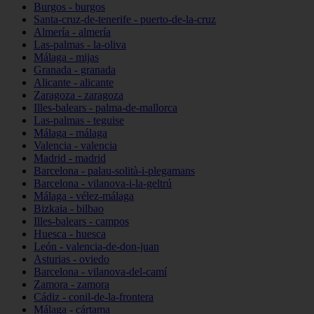
Burgos - burgos
Santa-cruz-de-tenerife - puerto-de-la-cruz
Almería - almería
Las-palmas - la-oliva
Málaga - mijas
Granada - granada
Alicante - alicante
Zaragoza - zaragoza
Illes-balears - palma-de-mallorca
Las-palmas - teguise
Málaga - málaga
Valencia - valencia
Madrid - madrid
Barcelona - palau-solità-i-plegamans
Barcelona - vilanova-i-la-geltrú
Málaga - vélez-málaga
Bizkaia - bilbao
Illes-balears - campos
Huesca - huesca
León - valencia-de-don-juan
Asturias - oviedo
Barcelona - vilanova-del-camí
Zamora - zamora
Cádiz - conil-de-la-frontera
Málaga - cártama