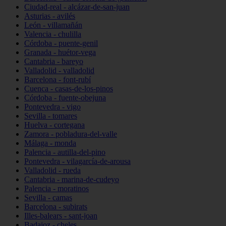
Ciudad-real - alcázar-de-san-juan
Asturias - avilés
León - villamañán
Valencia - chulilla
Córdoba - puente-genil
Granada - huétor-vega
Cantabria - bareyo
Valladolid - valladolid
Barcelona - font-rubí
Cuenca - casas-de-los-pinos
Córdoba - fuente-obejuna
Pontevedra - vigo
Sevilla - tomares
Huelva - cortegana
Zamora - pobladura-del-valle
Málaga - monda
Palencia - autilla-del-pino
Pontevedra - vilagarcía-de-arousa
Valladolid - rueda
Cantabria - marina-de-cudeyo
Palencia - moratinos
Sevilla - camas
Barcelona - subirats
Illes-balears - sant-joan
Badajoz - cheles