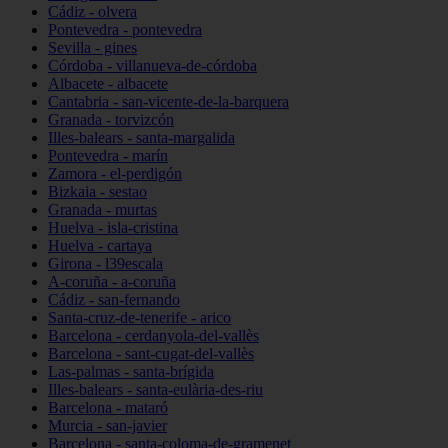
Cádiz - olvera
Pontevedra - pontevedra
Sevilla - gines
Córdoba - villanueva-de-córdoba
Albacete - albacete
Cantabria - san-vicente-de-la-barquera
Granada - torvizcón
Illes-balears - santa-margalida
Pontevedra - marín
Zamora - el-perdigón
Bizkaia - sestao
Granada - murtas
Huelva - isla-cristina
Huelva - cartaya
Girona - l39escala
A-coruña - a-coruña
Cádiz - san-fernando
Santa-cruz-de-tenerife - arico
Barcelona - cerdanyola-del-vallès
Barcelona - sant-cugat-del-vallès
Las-palmas - santa-brígida
Illes-balears - santa-eulària-des-riu
Barcelona - mataró
Murcia - san-javier
Barcelona - santa-coloma-de-gramenet