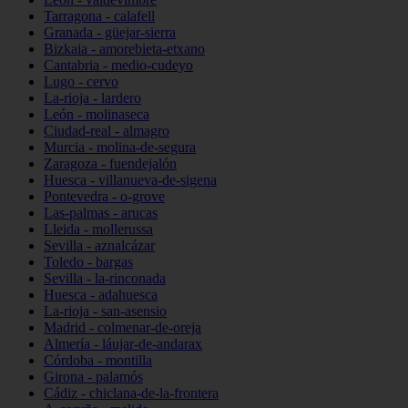
Tarragona - calafell
Granada - güejar-sierra
Bizkaia - amorebieta-etxano
Cantabria - medio-cudeyo
Lugo - cervo
La-rioja - lardero
León - molinaseca
Ciudad-real - almagro
Murcia - molina-de-segura
Zaragoza - fuendejalón
Huesca - villanueva-de-sigena
Pontevedra - o-grove
Las-palmas - arucas
Lleida - mollerussa
Sevilla - aznalcázar
Toledo - bargas
Sevilla - la-rinconada
Huesca - adahuesca
La-rioja - san-asensio
Madrid - colmenar-de-oreja
Almería - láujar-de-andarax
Córdoba - montilla
Girona - palamós
Cádiz - chiclana-de-la-frontera