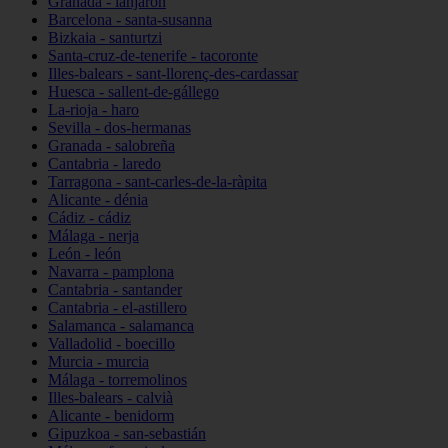
Granada - lanjarón
Barcelona - santa-susanna
Bizkaia - santurtzi
Santa-cruz-de-tenerife - tacoronte
Illes-balears - sant-llorenç-des-cardassar
Huesca - sallent-de-gállego
La-rioja - haro
Sevilla - dos-hermanas
Granada - salobreña
Cantabria - laredo
Tarragona - sant-carles-de-la-ràpita
Alicante - dénia
Cádiz - cádiz
Málaga - nerja
León - león
Navarra - pamplona
Cantabria - santander
Cantabria - el-astillero
Salamanca - salamanca
Valladolid - boecillo
Murcia - murcia
Málaga - torremolinos
Illes-balears - calvià
Alicante - benidorm
Gipuzkoa - san-sebastián