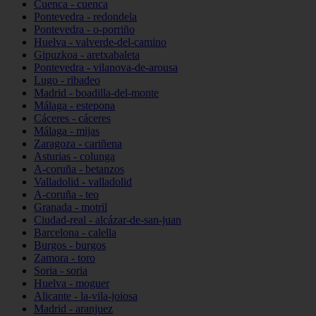
Cuenca - cuenca
Pontevedra - redondela
Pontevedra - o-porriño
Huelva - valverde-del-camino
Gipuzkoa - aretxabaleta
Pontevedra - vilanova-de-arousa
Lugo - ribadeo
Madrid - boadilla-del-monte
Málaga - estepona
Cáceres - cáceres
Málaga - mijas
Zaragoza - cariñena
Asturias - colunga
A-coruña - betanzos
Valladolid - valladolid
A-coruña - teo
Granada - motril
Ciudad-real - alcázar-de-san-juan
Barcelona - calella
Burgos - burgos
Zamora - toro
Soria - soria
Huelva - moguer
Alicante - la-vila-joiosa
Madrid - aranjuez