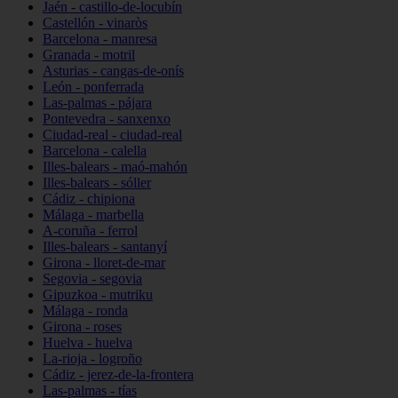
Jaén - castillo-de-locubín
Castellón - vinaròs
Barcelona - manresa
Granada - motril
Asturias - cangas-de-onís
León - ponferrada
Las-palmas - pájara
Pontevedra - sanxenxo
Ciudad-real - ciudad-real
Barcelona - calella
Illes-balears - maó-mahón
Illes-balears - sóller
Cádiz - chipiona
Málaga - marbella
A-coruña - ferrol
Illes-balears - santanyí
Girona - lloret-de-mar
Segovia - segovia
Gipuzkoa - mutriku
Málaga - ronda
Girona - roses
Huelva - huelva
La-rioja - logroño
Cádiz - jerez-de-la-frontera
Las-palmas - tías