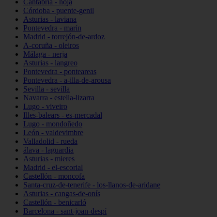
Cantabria - noja
Córdoba - puente-genil
Asturias - laviana
Pontevedra - marín
Madrid - torrejón-de-ardoz
A-coruña - oleiros
Málaga - nerja
Asturias - langreo
Pontevedra - ponteareas
Pontevedra - a-illa-de-arousa
Sevilla - sevilla
Navarra - estella-lizarra
Lugo - viveiro
Illes-balears - es-mercadal
Lugo - mondoñedo
León - valdevimbre
Valladolid - rueda
álava - laguardia
Asturias - mieres
Madrid - el-escorial
Castellón - moncofa
Santa-cruz-de-tenerife - los-llanos-de-aridane
Asturias - cangas-de-onís
Castellón - benicarló
Barcelona - sant-joan-despí