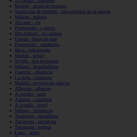
A-coruña - culleredo
Madrid - alcalá-de-henares
Santa-cruz-de-tenerife - san-cristóbal-de-la-laguna
Málaga - málaga
Alicante - elx
Pontevedra - o-grove
Illes-balears - ses-salines
Girona - lloret-de-mar
Pontevedra - cambados
álava - eskuernaga
Madrid - getafe
Sevilla - dos-hermanas
Málaga - benalmádena
Ourense - ribadavia
La-rioja - calahorra
Madrid - pozuelo-de-alarcón
Albacete - albacete
A-coruña - sada
Asturias - castrillón
A-coruña - ferrol
Málaga - fuengirola
Tarragona - montblanc
Tarragona - tarragona
Tarragona - tortosa
Lugo - sober