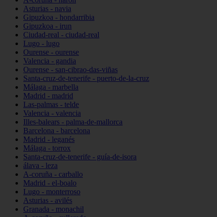
Asturias - navia
Gipuzkoa - hondarribia
Gipuzkoa - irun
Ciudad-real - ciudad-real
Lugo - lugo
Ourense - ourense
Valencia - gandia
Ourense - san-cibrao-das-viñas
Santa-cruz-de-tenerife - puerto-de-la-cruz
Málaga - marbella
Madrid - madrid
Las-palmas - telde
Valencia - valencia
Illes-balears - palma-de-mallorca
Barcelona - barcelona
Madrid - leganés
Málaga - torrox
Santa-cruz-de-tenerife - guía-de-isora
álava - leza
A-coruña - carballo
Madrid - el-boalo
Lugo - monterroso
Asturias - avilés
Granada - monachil