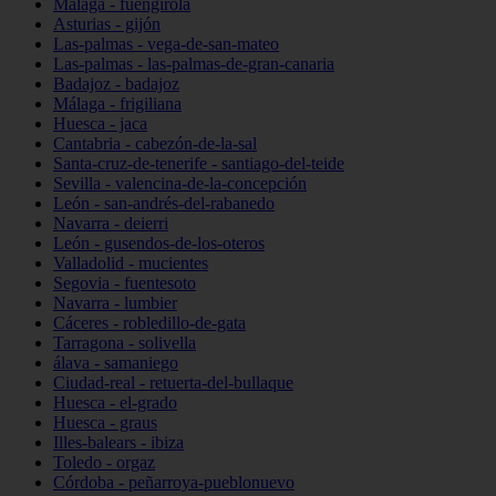
Málaga - fuengirola
Asturias - gijón
Las-palmas - vega-de-san-mateo
Las-palmas - las-palmas-de-gran-canaria
Badajoz - badajoz
Málaga - frigiliana
Huesca - jaca
Cantabria - cabezón-de-la-sal
Santa-cruz-de-tenerife - santiago-del-teide
Sevilla - valencina-de-la-concepción
León - san-andrés-del-rabanedo
Navarra - deierri
León - gusendos-de-los-oteros
Valladolid - mucientes
Segovia - fuentesoto
Navarra - lumbier
Cáceres - robledillo-de-gata
Tarragona - solivella
álava - samaniego
Ciudad-real - retuerta-del-bullaque
Huesca - el-grado
Huesca - graus
Illes-balears - ibiza
Toledo - orgaz
Córdoba - peñarroya-pueblonuevo