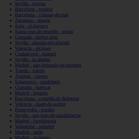
Sevilla - gerena
Barcelona - tordera
Barcelona - vilassar-de-mar
Zaragoza - alagón
ávila - el-barraco
Santa-cruz-de-tenerife - arona
Granada - huétor-tájar
Sevilla - albaida-del-aljarafe
Valencia - alcàsser
Ciudad-real - daimiel
Sevilla - la-algaba
Madrid - san-fernando-de-henares
Toledo - toledo
Asturias - mieres
Salamanca - candelario
Granada - huéscar
Madrid - leganés
Barcelona - cornellà-de-llobregat
Valencia - quart-de-poblet
Pontevedra - tomiño
Sevilla - san-juan-de-aznalfarache
Madrid - fuenlabrada
Valladolid - peñafiel
Madrid - parla
Madrid - el-álamo