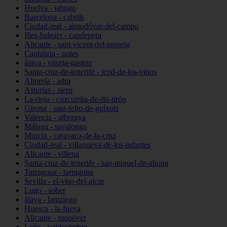
Huelva - jabugo
Barcelona - cabrils
Ciudad-real - almodóvar-del-campo
Illes-balears - capdepera
Alicante - sant-vicent-del-raspeig
Cantabria - potes
álava - vitoria-gasteiz
Santa-cruz-de-tenerife - icod-de-los-vinos
Almería - adra
Asturias - siero
La-rioja - cuzcurrita-de-río-tirón
Girona - sant-feliu-de-guíxols
Valencia - alboraya
Málaga - sayalonga
Murcia - caravaca-de-la-cruz
Ciudad-real - villanueva-de-los-infantes
Alicante - villena
Santa-cruz-de-tenerife - san-miguel-de-abona
Tarragona - tarragona
Sevilla - el-viso-del-alcor
Lugo - sober
álava - lantziego
Huesca - la-fueva
Alicante - monòver
León - valdevimbre