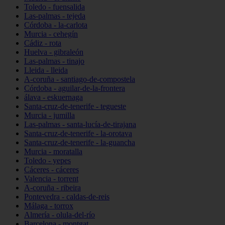
Toledo - fuensalida
Las-palmas - tejeda
Córdoba - la-carlota
Murcia - cehegín
Cádiz - rota
Huelva - gibraleón
Las-palmas - tinajo
Lleida - lleida
A-coruña - santiago-de-compostela
Córdoba - aguilar-de-la-frontera
álava - eskuernaga
Santa-cruz-de-tenerife - tegueste
Murcia - jumilla
Las-palmas - santa-lucía-de-tirajana
Santa-cruz-de-tenerife - la-orotava
Santa-cruz-de-tenerife - la-guancha
Murcia - moratalla
Toledo - yepes
Cáceres - cáceres
Valencia - torrent
A-coruña - ribeira
Pontevedra - caldas-de-reis
Málaga - torrox
Almería - olula-del-río
Barcelona - montgat