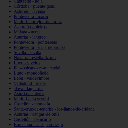
Cantabria - noja
Córdoba - puente-genil
Asturias - laviana
Pontevedra - marín
Madrid - torrejón-de-ardoz
A-coruña - oleiros
Málaga - nerja
Asturias - langreo
Pontevedra - ponteareas
Pontevedra - a-illa-de-arousa
Sevilla - sevilla
Navarra - estella-lizarra
Lugo - viveiro
Illes-balears - es-mercadal
Lugo - mondoñedo
León - valdevimbre
Valladolid - rueda
álava - laguardia
Asturias - mieres
Madrid - el-escorial
Castellón - moncofa
Santa-cruz-de-tenerife - los-llanos-de-aridane
Asturias - cangas-de-onís
Castellón - benicarló
Barcelona - sant-joan-despí