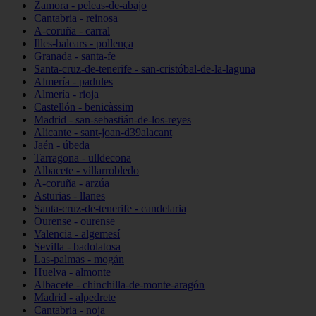
Zamora - peleas-de-abajo
Cantabria - reinosa
A-coruña - carral
Illes-balears - pollença
Granada - santa-fe
Santa-cruz-de-tenerife - san-cristóbal-de-la-laguna
Almería - padules
Almería - rioja
Castellón - benicàssim
Madrid - san-sebastián-de-los-reyes
Alicante - sant-joan-d39alacant
Jaén - úbeda
Tarragona - ulldecona
Albacete - villarrobledo
A-coruña - arzúa
Asturias - llanes
Santa-cruz-de-tenerife - candelaria
Ourense - ourense
Valencia - algemesí
Sevilla - badolatosa
Las-palmas - mogán
Huelva - almonte
Albacete - chinchilla-de-monte-aragón
Madrid - alpedrete
Cantabria - noja