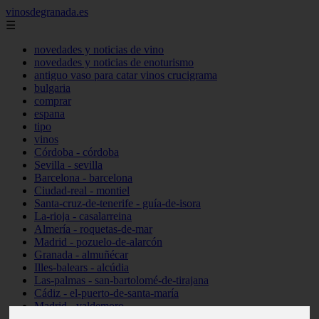
vinosdegranada.es
☰
novedades y noticias de vino
novedades y noticias de enoturismo
antiguo vaso para catar vinos crucigrama
bulgaria
comprar
espana
tipo
vinos
Córdoba - córdoba
Sevilla - sevilla
Barcelona - barcelona
Ciudad-real - montiel
Santa-cruz-de-tenerife - guía-de-isora
La-rioja - casalarreina
Almería - roquetas-de-mar
Madrid - pozuelo-de-alarcón
Granada - almuñécar
Illes-balears - alcúdia
Las-palmas - san-bartolomé-de-tirajana
Cádiz - el-puerto-de-santa-maría
Madrid - valdemoro
Granada - pulianas