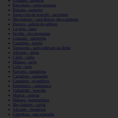
Granada - lanjarón
Barcelona - santa-susanna
Bizkaia - santurtzi
Santa-cruz-de-tenerife - tacoronte
Illes-balears - sant-llorenç-des-cardassar
Huesca - sallent-de-gállego
La-rioja - haro
Sevilla - dos-hermanas
Granada - salobreña
Cantabria - laredo
Tarragona - sant-carles-de-la-ràpita
Alicante - dénia
Cádiz - cádiz
Málaga - nerja
León - león
Navarra - pamplona
Cantabria - santander
Cantabria - el-astillero
Salamanca - salamanca
Valladolid - boecillo
Murcia - murcia
Málaga - torremolinos
Illes-balears - calvià
Alicante - benidorm
Gipuzkoa - san-sebastián