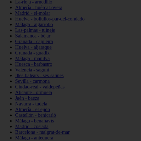
La-rioja - arnedillo
Almería - huércal-overa
Madrid - el-molar
Huelva - bollullos-par-del-condado
Málaga - algarrobo
Las-palmas - tuineje
Salamanca - béjar
Granada - capileira
Huelva - aljaraque
Granada - guadix
Málaga - manilva
Huesca - barbastro
Valencia - sagunt
Illes-balears - ses-salines
Sevilla - carmona
Ciudad-real - valdepeñas
Alicante - orihuela
Jaén - baeza
Navarra - tudela
Almería - el-ejido
Castellón - benicarló
Málaga - benahavís
Madrid - coslada
Barcelona - malgrat-de-mar
Málaga - antequera