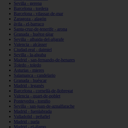
Sevilla - gerena
Barcelona - tordera
Barcelona - vilassar-de-mar
Zaragoza - alagón
ávila - el-barraco
Santa-cruz-de-tenerife - arona
Granada - huétor-tájar
Sevilla - albaida-del-aljarafe
Valencia - alcàsser
Ciudad-real - daimiel
Sevilla - la-algaba
Madrid - san-fernando-de-henares
Toledo - toledo
Asturias - mieres
Salamanca - candelario
Granada - huéscar
Madrid - leganés
Barcelona - cornellà-de-llobregat
Valencia - quart-de-poblet
Pontevedra - tomiño
Sevilla - san-juan-de-aznalfarache
Madrid - fuenlabrada
Valladolid - peñafiel
Madrid - parla
Madrid - el-álamo