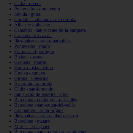
Cádiz - olvera
Pontevedra - pontevedra
Sevilla - gines
Córdoba - villanueva-de-córdoba
Albacete - albacete
Cantabria - san-vicente-de-la-barquera
Granada - torvizcón
Illes-balears - santa-margalida
Pontevedra - marín
Zamora - el-perdigón
Bizkaia - sestao
Granada - murtas
Huelva - isla-cristina
Huelva - cartaya
Girona - l39escala
A-coruña - a-coruña
Cádiz - san-fernando
Santa-cruz-de-tenerife - arico
Barcelona - cerdanyola-del-vallès
Barcelona - sant-cugat-del-vallès
Las-palmas - santa-brígida
Illes-balears - santa-eulària-des-riu
Barcelona - mataró
Murcia - san-javier
Barcelona - santa-coloma-de-gramenet