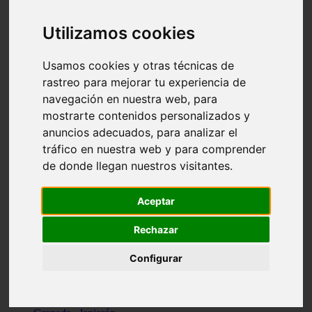
Santa-cruz-de-tenerife - los-llanos-de-aridane
Cantabria - suances
Utilizamos cookies
Sevilla - bormujos
Granada - monachil
Málaga - júzcar
Usamos cookies y otras técnicas de
Huesca - isábena
rastreo para mejorar tu experiencia de
Huesca - alquézar
navegación en nuestra web, para
Huesca - castejón-de-sos
Lleida - alt-àneu
mostrarte contenidos personalizados y
Sevilla - marinaleda
anuncios adecuados, para analizar el
Córdoba - almedinilla
tráfico en nuestra web y para comprender
Navarra - zangoza
Cantabria - arenas-de-iguña
de donde llegan nuestros visitantes.
Barcelona - la-pobla-de-lillet
Murcia - cartagena
Las-palmas - yaiza
Aceptar
Madrid - nuevo-baztán
Sevilla - arahal
Rechazar
Málaga - istán
Valladolid - fuensaldaña
Configurar
Sevilla - salteras
Huesca - biescas
Granada - pampaneira
La-rioja - ezcaray