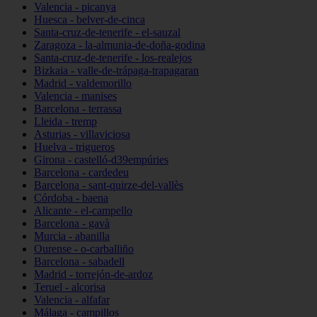
Valencia - picanya
Huesca - belver-de-cinca
Santa-cruz-de-tenerife - el-sauzal
Zaragoza - la-almunia-de-doña-godina
Santa-cruz-de-tenerife - los-realejos
Bizkaia - valle-de-trápaga-trapagaran
Madrid - valdemorillo
Valencia - manises
Barcelona - terrassa
Lleida - tremp
Asturias - villaviciosa
Huelva - trigueros
Girona - castelló-d39empúries
Barcelona - cardedeu
Barcelona - sant-quirze-del-vallès
Córdoba - baena
Alicante - el-campello
Barcelona - gavà
Murcia - abanilla
Ourense - o-carballiño
Barcelona - sabadell
Madrid - torrejón-de-ardoz
Teruel - alcorisa
Valencia - alfafar
Málaga - campillos