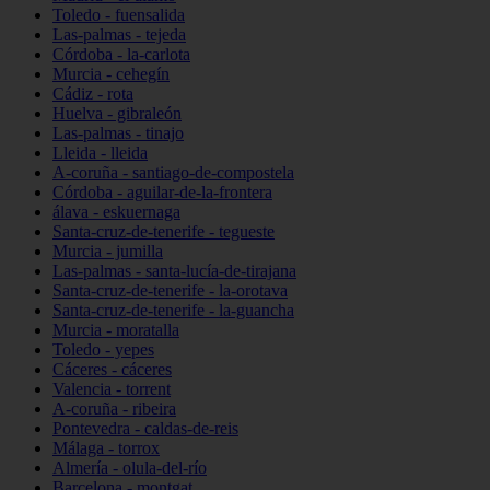
Toledo - fuensalida
Las-palmas - tejeda
Córdoba - la-carlota
Murcia - cehegín
Cádiz - rota
Huelva - gibraleón
Las-palmas - tinajo
Lleida - lleida
A-coruña - santiago-de-compostela
Córdoba - aguilar-de-la-frontera
álava - eskuernaga
Santa-cruz-de-tenerife - tegueste
Murcia - jumilla
Las-palmas - santa-lucía-de-tirajana
Santa-cruz-de-tenerife - la-orotava
Santa-cruz-de-tenerife - la-guancha
Murcia - moratalla
Toledo - yepes
Cáceres - cáceres
Valencia - torrent
A-coruña - ribeira
Pontevedra - caldas-de-reis
Málaga - torrox
Almería - olula-del-río
Barcelona - montgat