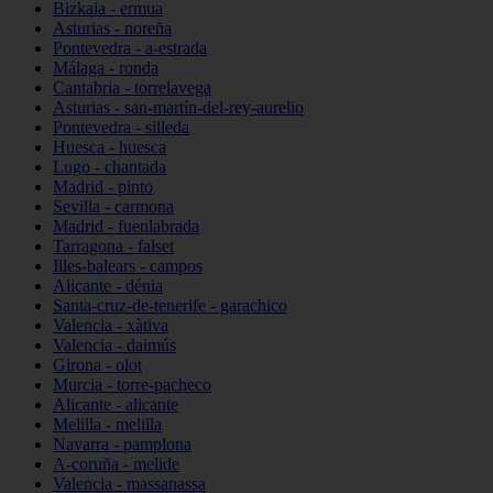
Bizkaia - ermua
Asturias - noreña
Pontevedra - a-estrada
Málaga - ronda
Cantabria - torrelavega
Asturias - san-martín-del-rey-aurelio
Pontevedra - silleda
Huesca - huesca
Lugo - chantada
Madrid - pinto
Sevilla - carmona
Madrid - fuenlabrada
Tarragona - falset
Illes-balears - campos
Alicante - dénia
Santa-cruz-de-tenerife - garachico
Valencia - xàtiva
Valencia - daimús
Girona - olot
Murcia - torre-pacheco
Alicante - alicante
Melilla - melilla
Navarra - pamplona
A-coruña - melide
Valencia - massanassa