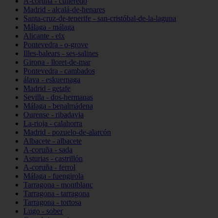
A-coruña - culleredo
Madrid - alcalá-de-henares
Santa-cruz-de-tenerife - san-cristóbal-de-la-laguna
Málaga - málaga
Alicante - elx
Pontevedra - o-grove
Illes-balears - ses-salines
Girona - lloret-de-mar
Pontevedra - cambados
álava - eskuernaga
Madrid - getafe
Sevilla - dos-hermanas
Málaga - benalmádena
Ourense - ribadavia
La-rioja - calahorra
Madrid - pozuelo-de-alarcón
Albacete - albacete
A-coruña - sada
Asturias - castrillón
A-coruña - ferrol
Málaga - fuengirola
Tarragona - montblanc
Tarragona - tarragona
Tarragona - tortosa
Lugo - sober