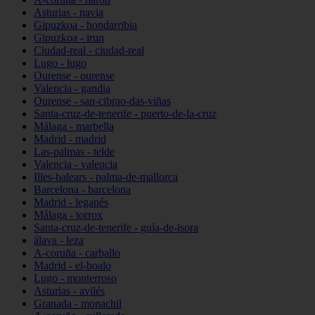
Asturias - navia
Gipuzkoa - hondarribia
Gipuzkoa - irun
Ciudad-real - ciudad-real
Lugo - lugo
Ourense - ourense
Valencia - gandia
Ourense - san-cibrao-das-viñas
Santa-cruz-de-tenerife - puerto-de-la-cruz
Málaga - marbella
Madrid - madrid
Las-palmas - telde
Valencia - valencia
Illes-balears - palma-de-mallorca
Barcelona - barcelona
Madrid - leganés
Málaga - torrox
Santa-cruz-de-tenerife - guía-de-isora
álava - leza
A-coruña - carballo
Madrid - el-boalo
Lugo - monterroso
Asturias - avilés
Granada - monachil