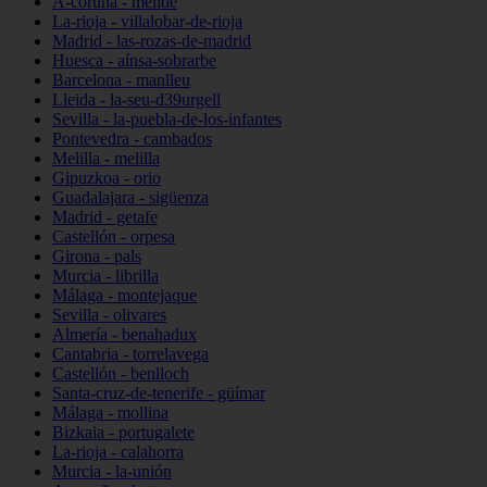
A-coruña - melide
La-rioja - villalobar-de-rioja
Madrid - las-rozas-de-madrid
Huesca - aínsa-sobrarbe
Barcelona - manlleu
Lleida - la-seu-d39urgell
Sevilla - la-puebla-de-los-infantes
Pontevedra - cambados
Melilla - melilla
Gipuzkoa - orio
Guadalajara - sigüenza
Madrid - getafe
Castellón - orpesa
Girona - pals
Murcia - librilla
Málaga - montejaque
Sevilla - olivares
Almería - benahadux
Cantabria - torrelavega
Castellón - benlloch
Santa-cruz-de-tenerife - güímar
Málaga - mollina
Bizkaia - portugalete
La-rioja - calahorra
Murcia - la-unión