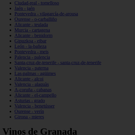
Ciudad-real - tomelloso
Jaén - jaén
Pontevedra - vilagarcía-de-arousa
Ourense - o-carballiño
Alicante - teulada
Murcia - cartagena
Alicante - benidorm
Gipuzkoa - eibar
León - la-bañeza
Pontevedra - meis
Palencia - palencia
Santa-cruz-de-tenerife - santa-cruz-de-tenerife
Valencia - paterna
Las-palmas - agüimes
Alicante - alcoi
Valencia - alaquàs
A-coruña - cabanas
Alicante - el-campello
Asturias - grado
Valencia - benetússer
Ourense - verín
Girona - mieres
Vinos de Granada