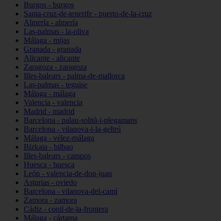
Burgos - burgos
Santa-cruz-de-tenerife - puerto-de-la-cruz
Almería - almería
Las-palmas - la-oliva
Málaga - mijas
Granada - granada
Alicante - alicante
Zaragoza - zaragoza
Illes-balears - palma-de-mallorca
Las-palmas - teguise
Málaga - málaga
Valencia - valencia
Madrid - madrid
Barcelona - palau-solità-i-plegamans
Barcelona - vilanova-i-la-geltrú
Málaga - vélez-málaga
Bizkaia - bilbao
Illes-balears - campos
Huesca - huesca
León - valencia-de-don-juan
Asturias - oviedo
Barcelona - vilanova-del-camí
Zamora - zamora
Cádiz - conil-de-la-frontera
Málaga - cártama