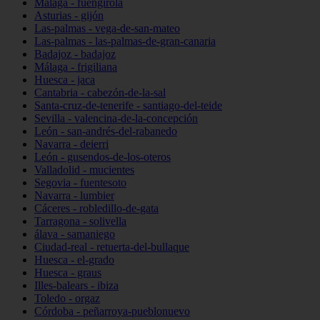
Málaga - fuengirola
Asturias - gijón
Las-palmas - vega-de-san-mateo
Las-palmas - las-palmas-de-gran-canaria
Badajoz - badajoz
Málaga - frigiliana
Huesca - jaca
Cantabria - cabezón-de-la-sal
Santa-cruz-de-tenerife - santiago-del-teide
Sevilla - valencina-de-la-concepción
León - san-andrés-del-rabanedo
Navarra - deierri
León - gusendos-de-los-oteros
Valladolid - mucientes
Segovia - fuentesoto
Navarra - lumbier
Cáceres - robledillo-de-gata
Tarragona - solivella
álava - samaniego
Ciudad-real - retuerta-del-bullaque
Huesca - el-grado
Huesca - graus
Illes-balears - ibiza
Toledo - orgaz
Córdoba - peñarroya-pueblonuevo