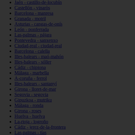
Jaén - castillo-de-locubín
Castellón - vinaròs
Barcelona - manresa
Granada - motril
Asturias - cangas-de-onís
León - ponferrada
Las-palmas - pájara
Pontevedra - sanxenxo
Ciudad-real - ciudad-real
Barcelona - calella
Illes-balears - maó-mahón
Illes-balears - sóller
Cádiz - chipiona
Málaga - marbella
A-coruña - ferrol
Illes-balears - santanyí
Girona - lloret-de-mar
Segovia - segovia
Gipuzkoa - mutriku
Málaga - ronda
Girona - roses
Huelva - huelva
La-rioja - logroño
Cádiz - jerez-de-la-frontera
Las-palmas - tías