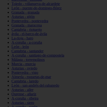
Toledo - villanueva-de-alcardete
León - puente-de-domingo-flórez
Granada - granada
Asturias - gijón
Pontevedra - pontevedra
Granada - maracena
Cantabria - riotuerto
ávila - el-barco-de-ávila
La-rioja - haro
A-coruña - a-coruña
León - león
Cantabria - santander
A-coruña - santiago-de-compostela
Málaga - torremolinos
Murcia - murcia
Asturias - oviedo
Pontevedra - vigo
Almería - roquetas-de-mar
Cantabria - laredo
León - san-andrés-del-rabanedo
Asturias - aller
Ourense - allariz
A-coruña - ribeira
Asturias - siero
A-coruña - narón