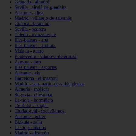
Granada - albuñol
Sevilla - alcalá-de-guadaíra
Alicante - altea
Madrid - villarejo-de-salvanés
Cuenca - tarancón
Sevilla - pedrera
Toledo - manzaneque
Illes-balears - artà
Illes-balears - andratx
Málaga - guaro
Pontevedra - vilanova-de-arousa
Zamora - toro
Illes-balears - esporles
Alicante - elx
Barcelona - el-masnou
Madrid - san-martín-de-valdeiglesias
Almería - mojácar
Segovia - el-espinar
La-rioja - hormilleja
Córdoba - iznájar
Ciudad-real - socuéllamos
Alicante - petrer
Bizkaia - zalla
La-rioja - ábalos
Madrid - alcorcón