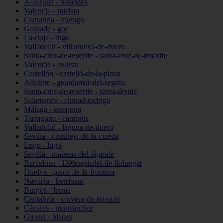
A-coruña - betanzos
Valencia - mislata
Cantabria - miengo
Granada - gor
La-rioja - tirgo
Valladolid - villanueva-de-duero
Santa-cruz-de-tenerife - santa-cruz-de-tenerife
Valencia - cullera
Castellón - castelló-de-la-plana
Alicante - guardamar-del-segura
Santa-cruz-de-tenerife - santa-úrsula
Salamanca - ciudad-rodrigo
Málaga - estepona
Tarragona - cambrils
Valladolid - laguna-de-duero
Sevilla - castilleja-de-la-cuesta
Lugo - lugo
Sevilla - mairena-del-aljarafe
Barcelona - l39hospitalet-de-llobregat
Huelva - palos-de-la-frontera
Navarra - berriozar
Burgos - lerma
Cantabria - corvera-de-toranzo
Cáceres - montánchez
Girona - blanes