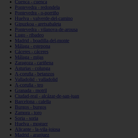
Cuenca - cuenca
Pontevedra - redondela
Pontevedra - o-porriño
Huelva - valverde-del-camino
Gipuzkoa - aretxabaleta
Pontevedra - vilanova-de-arousa
Lugo - ribadeo
Madrid - boadilla-del-monte
Málaga - estepona
Cáceres - cáceres
Málaga - mijas
Zaragoza - cariñena
Asturias - colunga
A-coruña - betanzos
Valladolid - valladolid
A-coruña - teo
Granada - motril
Ciudad-real - alcázar-de-san-juan
Barcelona - calella
Burgos - burgos
Zamora - toro
Soria - soria
Huelva - moguer
Alicante - la-vila-joiosa
Madrid - aranjuez