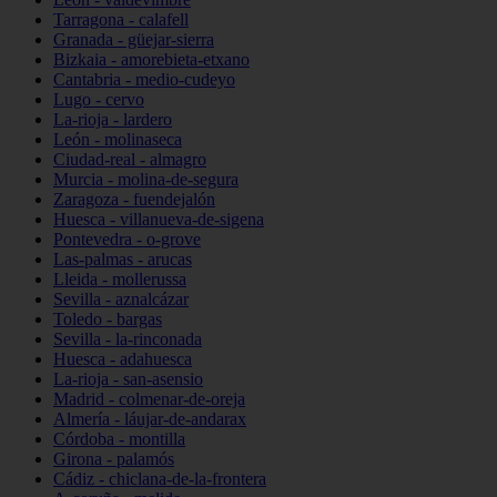
Tarragona - calafell
Granada - güejar-sierra
Bizkaia - amorebieta-etxano
Cantabria - medio-cudeyo
Lugo - cervo
La-rioja - lardero
León - molinaseca
Ciudad-real - almagro
Murcia - molina-de-segura
Zaragoza - fuendejalón
Huesca - villanueva-de-sigena
Pontevedra - o-grove
Las-palmas - arucas
Lleida - mollerussa
Sevilla - aznalcázar
Toledo - bargas
Sevilla - la-rinconada
Huesca - adahuesca
La-rioja - san-asensio
Madrid - colmenar-de-oreja
Almería - láujar-de-andarax
Córdoba - montilla
Girona - palamós
Cádiz - chiclana-de-la-frontera