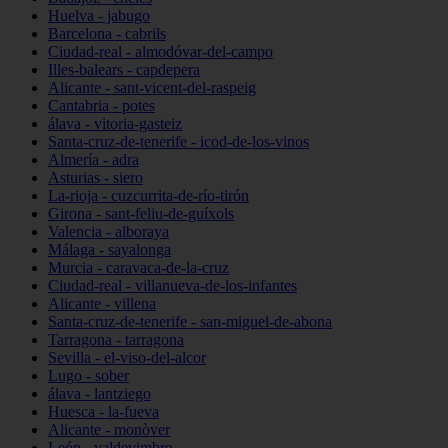
Huelva - jabugo
Barcelona - cabrils
Ciudad-real - almodóvar-del-campo
Illes-balears - capdepera
Alicante - sant-vicent-del-raspeig
Cantabria - potes
álava - vitoria-gasteiz
Santa-cruz-de-tenerife - icod-de-los-vinos
Almería - adra
Asturias - siero
La-rioja - cuzcurrita-de-río-tirón
Girona - sant-feliu-de-guíxols
Valencia - alboraya
Málaga - sayalonga
Murcia - caravaca-de-la-cruz
Ciudad-real - villanueva-de-los-infantes
Alicante - villena
Santa-cruz-de-tenerife - san-miguel-de-abona
Tarragona - tarragona
Sevilla - el-viso-del-alcor
Lugo - sober
álava - lantziego
Huesca - la-fueva
Alicante - monòver
León - valdevimbre