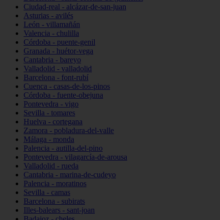
Ciudad-real - alcázar-de-san-juan
Asturias - avilés
León - villamañán
Valencia - chulilla
Córdoba - puente-genil
Granada - huétor-vega
Cantabria - bareyo
Valladolid - valladolid
Barcelona - font-rubí
Cuenca - casas-de-los-pinos
Córdoba - fuente-obejuna
Pontevedra - vigo
Sevilla - tomares
Huelva - cortegana
Zamora - pobladura-del-valle
Málaga - monda
Palencia - autilla-del-pino
Pontevedra - vilagarcía-de-arousa
Valladolid - rueda
Cantabria - marina-de-cudeyo
Palencia - moratinos
Sevilla - camas
Barcelona - subirats
Illes-balears - sant-joan
Badajoz - cheles