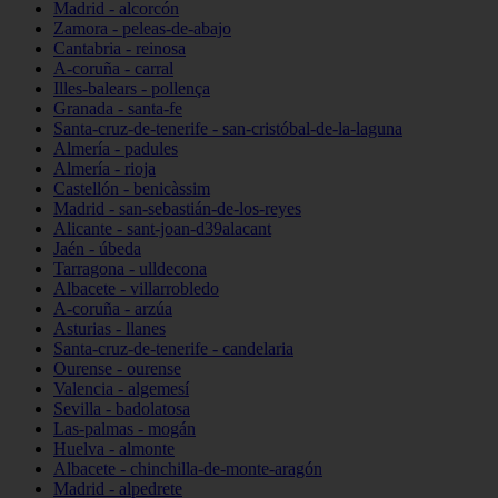
Madrid - alcorcón
Zamora - peleas-de-abajo
Cantabria - reinosa
A-coruña - carral
Illes-balears - pollença
Granada - santa-fe
Santa-cruz-de-tenerife - san-cristóbal-de-la-laguna
Almería - padules
Almería - rioja
Castellón - benicàssim
Madrid - san-sebastián-de-los-reyes
Alicante - sant-joan-d39alacant
Jaén - úbeda
Tarragona - ulldecona
Albacete - villarrobledo
A-coruña - arzúa
Asturias - llanes
Santa-cruz-de-tenerife - candelaria
Ourense - ourense
Valencia - algemesí
Sevilla - badolatosa
Las-palmas - mogán
Huelva - almonte
Albacete - chinchilla-de-monte-aragón
Madrid - alpedrete