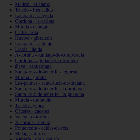
Madrid - el-álamo
Toledo - fuensalida
Las-palmas - tejeda
Córdoba - la-carlota
Murcia - cehegín
Cádiz - rota
Huelva - gibraleón
Las-palmas - tinajo
Lleida - lleida
A-coruña - santiago-de-compostela
Córdoba - aguilar-de-la-frontera
álava - eskuernaga
Santa-cruz-de-tenerife - tegueste
Murcia - jumilla
Las-palmas - santa-lucía-de-tirajana
Santa-cruz-de-tenerife - la-orotava
Santa-cruz-de-tenerife - la-guancha
Murcia - moratalla
Toledo - yepes
Cáceres - cáceres
Valencia - torrent
A-coruña - ribeira
Pontevedra - caldas-de-reis
Málaga - torrox
Almería - olula-del-río