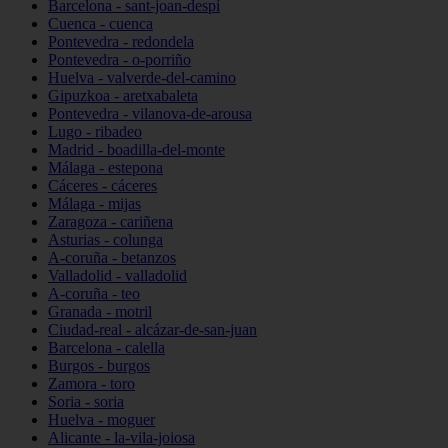
Barcelona - sant-joan-despí
Cuenca - cuenca
Pontevedra - redondela
Pontevedra - o-porriño
Huelva - valverde-del-camino
Gipuzkoa - aretxabaleta
Pontevedra - vilanova-de-arousa
Lugo - ribadeo
Madrid - boadilla-del-monte
Málaga - estepona
Cáceres - cáceres
Málaga - mijas
Zaragoza - cariñena
Asturias - colunga
A-coruña - betanzos
Valladolid - valladolid
A-coruña - teo
Granada - motril
Ciudad-real - alcázar-de-san-juan
Barcelona - calella
Burgos - burgos
Zamora - toro
Soria - soria
Huelva - moguer
Alicante - la-vila-joiosa