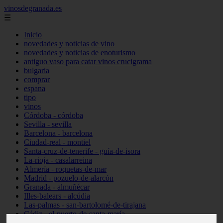
vinosdegranada.es
☰
Inicio
novedades y noticias de vino
novedades y noticias de enoturismo
antiguo vaso para catar vinos crucigrama
bulgaria
comprar
espana
tipo
vinos
Córdoba - córdoba
Sevilla - sevilla
Barcelona - barcelona
Ciudad-real - montiel
Santa-cruz-de-tenerife - guía-de-isora
La-rioja - casalarreina
Almería - roquetas-de-mar
Madrid - pozuelo-de-alarcón
Granada - almuñécar
Illes-balears - alcúdia
Las-palmas - san-bartolomé-de-tirajana
Cádiz - el-puerto-de-santa-maría
Madrid - valdemoro