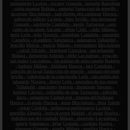
pampaneira
La-rioja - ezcaray
Granada - lanjarón
Barcelona
- santa-susanna
Bizkaia - santurtzi
Santa-cruz-de-tenerife -
tacoronte
Illes-balears - sant-llorenç-des-cardassar
Huesca -
sallent-de-gállego
La-rioja - haro
Sevilla - dos-hermanas
Granada - salobreña
Cantabria - laredo
Tarragona - sant-
carles-de-la-ràpita
Alicante - dénia
Cádiz - cádiz
Málaga -
nerja
León - león
Navarra - pamplona
Cantabria - santander
Cantabria - el-astillero
Salamanca - salamanca
Valladolid -
boecillo
Murcia - murcia
Málaga - torremolinos
Illes-balears
- calvià
Alicante - benidorm
Gipuzkoa - san-sebastián
Málaga - fuengirola
Asturias - gijón
Las-palmas - vega-de-
san-mateo
Las-palmas - las-palmas-de-gran-canaria
Badajoz
- badajoz
Málaga - frigiliana
Huesca - jaca
Cantabria -
cabezón-de-la-sal
Santa-cruz-de-tenerife - santiago-del-teide
Sevilla - valencina-de-la-concepción
León - san-andrés-del-
rabanedo
Navarra - deierri
León - gusendos-de-los-oteros
Valladolid - mucientes
Segovia - fuentesoto
Navarra -
lumbier
Cáceres - robledillo-de-gata
Tarragona - solivella
álava - samaniego
Ciudad-real - retuerta-del-bullaque
Huesca - el-grado
Huesca - graus
Illes-balears - ibiza
Toledo
- orgaz
Córdoba - peñarroya-pueblonuevo
La-rioja -
arnedillo
Almería - huércal-overa
Madrid - el-molar
Huelva -
bollullos-par-del-condado
Málaga - algarrobo
Las-palmas -
tuineje
Salamanca - béjar
Granada - capileira
Huelva -
aljaraque
Granada - guadix
Málaga - manilva
Huesca -