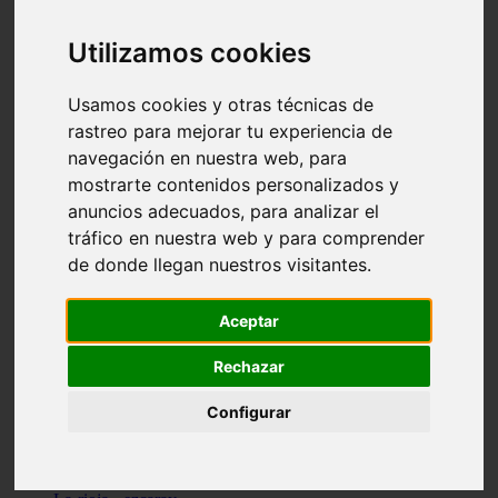
Granada - pulianas
Santa-cruz-de-tenerife - los-llanos-de-aridane
Utilizamos cookies
Cantabria - suances
Sevilla - bormujos
Granada - monachil
Usamos cookies y otras técnicas de
Málaga - júzcar
rastreo para mejorar tu experiencia de
Huesca - isábena
navegación en nuestra web, para
Huesca - alquézar
Huesca - castejón-de-sos
mostrarte contenidos personalizados y
Lleida - alt-àneu
anuncios adecuados, para analizar el
Sevilla - marinaleda
tráfico en nuestra web y para comprender
Córdoba - almedinilla
Navarra - zangoza
de donde llegan nuestros visitantes.
Cantabria - arenas-de-iguña
Barcelona - la-pobla-de-lillet
Murcia - cartagena
Aceptar
Las-palmas - yaiza
Madrid - nuevo-baztán
Rechazar
Sevilla - arahal
Málaga - istán
Configurar
Valladolid - fuensaldaña
Sevilla - salteras
Huesca - biescas
Granada - pampaneira