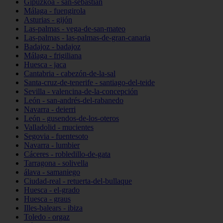
Gipuzkoa - san-sebastián
Málaga - fuengirola
Asturias - gijón
Las-palmas - vega-de-san-mateo
Las-palmas - las-palmas-de-gran-canaria
Badajoz - badajoz
Málaga - frigiliana
Huesca - jaca
Cantabria - cabezón-de-la-sal
Santa-cruz-de-tenerife - santiago-del-teide
Sevilla - valencina-de-la-concepción
León - san-andrés-del-rabanedo
Navarra - deierri
León - gusendos-de-los-oteros
Valladolid - mucientes
Segovia - fuentesoto
Navarra - lumbier
Cáceres - robledillo-de-gata
Tarragona - solivella
álava - samaniego
Ciudad-real - retuerta-del-bullaque
Huesca - el-grado
Huesca - graus
Illes-balears - ibiza
Toledo - orgaz