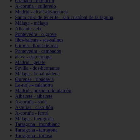
Granada - monachil
A-coruña - culleredo
Madrid - alcalá-de-henares
Santa-cruz-de-tenerife - san-cristóbal-de-la-laguna
Málaga - málaga
Alicante - elx
Pontevedra - o-grove
Illes-balears - ses-salines
Girona - lloret-de-mar
Pontevedra - cambados
álava - eskuernaga
Madrid - getafe
Sevilla - dos-hermanas
Málaga - benalmádena
Ourense - ribadavia
La-rioja - calahorra
Madrid - pozuelo-de-alarcón
Albacete - albacete
A-coruña - sada
Asturias - castrillón
A-coruña - ferrol
Málaga - fuengirola
Tarragona - montblanc
Tarragona - tarragona
Tarragona - tortosa