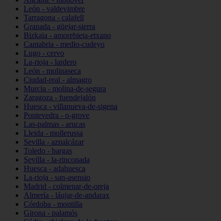
León - valdevimbre
Tarragona - calafell
Granada - güejar-sierra
Bizkaia - amorebieta-etxano
Cantabria - medio-cudeyo
Lugo - cervo
La-rioja - lardero
León - molinaseca
Ciudad-real - almagro
Murcia - molina-de-segura
Zaragoza - fuendejalón
Huesca - villanueva-de-sigena
Pontevedra - o-grove
Las-palmas - arucas
Lleida - mollerussa
Sevilla - aznalcázar
Toledo - bargas
Sevilla - la-rinconada
Huesca - adahuesca
La-rioja - san-asensio
Madrid - colmenar-de-oreja
Almería - láujar-de-andarax
Córdoba - montilla
Girona - palamós