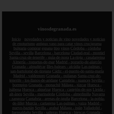
vinosdegranada.es
Inicio
novedades y noticias de vino
novedades y noticias
de enoturismo
antiguo vaso para catar vinos crucigrama
bulgaria
comprar
espana
tipo
vinos
Córdoba - córdoba
Sevilla - sevilla
Barcelona - barcelona
Ciudad-real - montiel
Santa-cruz-de-tenerife - guía-de-isora
La-rioja - casalarreina
Almería - roquetas-de-mar
Madrid - pozuelo-de-alarcón
Granada - almuñécar
Illes-balears - alcúdia
Las-palmas -
san-bartolomé-de-tirajana
Cádiz - el-puerto-de-santa-maría
Madrid - valdemoro
Granada - pulianas
Santa-cruz-de-
tenerife - los-llanos-de-aridane
Cantabria - suances
Sevilla -
bormujos
Granada - monachil
Málaga - júzcar
Huesca -
isábena
Huesca - alquézar
Huesca - castejón-de-sos
Lleida -
alt-àneu
Sevilla - marinaleda
Córdoba - almedinilla
Navarra
- zangoza
Cantabria - arenas-de-iguña
Barcelona - la-pobla-
de-lillet
Murcia - cartagena
Las-palmas - yaiza
Madrid -
nuevo-baztán
Sevilla - arahal
Málaga - istán
Valladolid -
fuensaldaña
Sevilla - salteras
Huesca - biescas
Granada -