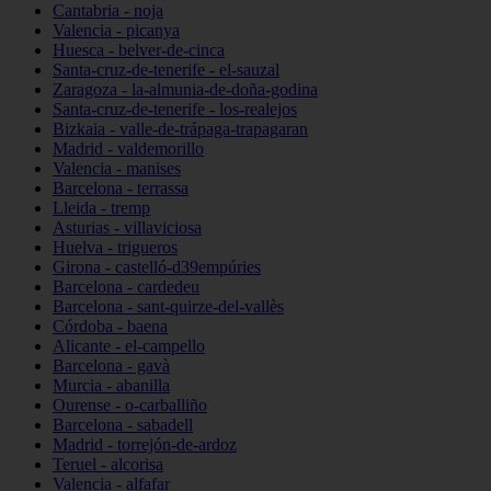
Cantabria - noja
Valencia - picanya
Huesca - belver-de-cinca
Santa-cruz-de-tenerife - el-sauzal
Zaragoza - la-almunia-de-doña-godina
Santa-cruz-de-tenerife - los-realejos
Bizkaia - valle-de-trápaga-trapagaran
Madrid - valdemorillo
Valencia - manises
Barcelona - terrassa
Lleida - tremp
Asturias - villaviciosa
Huelva - trigueros
Girona - castelló-d39empúries
Barcelona - cardedeu
Barcelona - sant-quirze-del-vallès
Córdoba - baena
Alicante - el-campello
Barcelona - gavà
Murcia - abanilla
Ourense - o-carballiño
Barcelona - sabadell
Madrid - torrejón-de-ardoz
Teruel - alcorisa
Valencia - alfafar