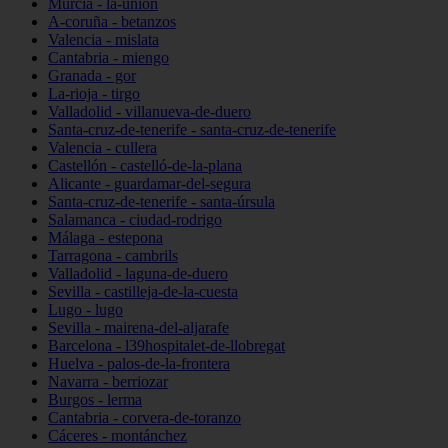
Murcia - la-unión
A-coruña - betanzos
Valencia - mislata
Cantabria - miengo
Granada - gor
La-rioja - tirgo
Valladolid - villanueva-de-duero
Santa-cruz-de-tenerife - santa-cruz-de-tenerife
Valencia - cullera
Castellón - castelló-de-la-plana
Alicante - guardamar-del-segura
Santa-cruz-de-tenerife - santa-úrsula
Salamanca - ciudad-rodrigo
Málaga - estepona
Tarragona - cambrils
Valladolid - laguna-de-duero
Sevilla - castilleja-de-la-cuesta
Lugo - lugo
Sevilla - mairena-del-aljarafe
Barcelona - l39hospitalet-de-llobregat
Huelva - palos-de-la-frontera
Navarra - berriozar
Burgos - lerma
Cantabria - corvera-de-toranzo
Cáceres - montánchez