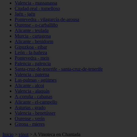
Valencia - massanassa
Ciudad-real - tomelloso
Jaén - jaén
Pontevedra - vilagarcía-de-arousa
Ourense - o-carballiño
Alicante - teulada
Murcia - cartagena
Alicante - benidorm
Gipuzkoa - eibar
León - la-bañeza
Pontevedra - meis
Palencia - palencia
Santa-cruz-de-tenerife - santa-cruz-de-tenerife
Valencia - paterna
Las-palmas - agüimes
Alicante - alcoi
Valencia - alaquàs
A-coruña - cabanas
Alicante - el-campello
Asturias - grado
Valencia - benetússer
Ourense - verín
Girona - mieres
Inicio
>
vinot
>
A Vinoteca en Chantada