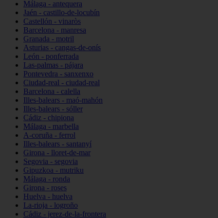
Málaga - antequera
Jaén - castillo-de-locubín
Castellón - vinaròs
Barcelona - manresa
Granada - motril
Asturias - cangas-de-onís
León - ponferrada
Las-palmas - pájara
Pontevedra - sanxenxo
Ciudad-real - ciudad-real
Barcelona - calella
Illes-balears - maó-mahón
Illes-balears - sóller
Cádiz - chipiona
Málaga - marbella
A-coruña - ferrol
Illes-balears - santanyí
Girona - lloret-de-mar
Segovia - segovia
Gipuzkoa - mutriku
Málaga - ronda
Girona - roses
Huelva - huelva
La-rioja - logroño
Cádiz - jerez-de-la-frontera