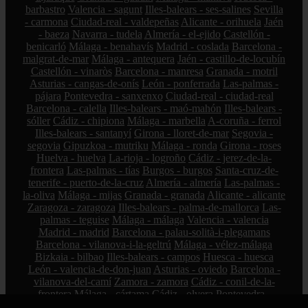
barbastro
Valencia - sagunt
Illes-balears - ses-salines
Sevilla
- carmona
Ciudad-real - valdepeñas
Alicante - orihuela
Jaén
- baeza
Navarra - tudela
Almería - el-ejido
Castellón -
benicarló
Málaga - benahavís
Madrid - coslada
Barcelona -
malgrat-de-mar
Málaga - antequera
Jaén - castillo-de-locubín
Castellón - vinaròs
Barcelona - manresa
Granada - motril
Asturias - cangas-de-onís
León - ponferrada
Las-palmas -
pájara
Pontevedra - sanxenxo
Ciudad-real - ciudad-real
Barcelona - calella
Illes-balears - maó-mahón
Illes-balears -
sóller
Cádiz - chipiona
Málaga - marbella
A-coruña - ferrol
Illes-balears - santanyí
Girona - lloret-de-mar
Segovia -
segovia
Gipuzkoa - mutriku
Málaga - ronda
Girona - roses
Huelva - huelva
La-rioja - logroño
Cádiz - jerez-de-la-
frontera
Las-palmas - tías
Burgos - burgos
Santa-cruz-de-
tenerife - puerto-de-la-cruz
Almería - almería
Las-palmas -
la-oliva
Málaga - mijas
Granada - granada
Alicante - alicante
Zaragoza - zaragoza
Illes-balears - palma-de-mallorca
Las-
palmas - teguise
Málaga - málaga
Valencia - valencia
Madrid - madrid
Barcelona - palau-solità-i-plegamans
Barcelona - vilanova-i-la-geltrú
Málaga - vélez-málaga
Bizkaia - bilbao
Illes-balears - campos
Huesca - huesca
León - valencia-de-don-juan
Asturias - oviedo
Barcelona -
vilanova-del-camí
Zamora - zamora
Cádiz - conil-de-la-
frontera
Málaga - cártama
Cádiz - olvera
Pontevedra -
pontevedra
Sevilla - gines
Córdoba - villanueva-de-córdoba