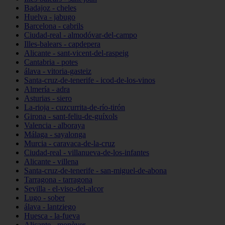
Badajoz - cheles
Huelva - jabugo
Barcelona - cabrils
Ciudad-real - almodóvar-del-campo
Illes-balears - capdepera
Alicante - sant-vicent-del-raspeig
Cantabria - potes
álava - vitoria-gasteiz
Santa-cruz-de-tenerife - icod-de-los-vinos
Almería - adra
Asturias - siero
La-rioja - cuzcurrita-de-río-tirón
Girona - sant-feliu-de-guíxols
Valencia - alboraya
Málaga - sayalonga
Murcia - caravaca-de-la-cruz
Ciudad-real - villanueva-de-los-infantes
Alicante - villena
Santa-cruz-de-tenerife - san-miguel-de-abona
Tarragona - tarragona
Sevilla - el-viso-del-alcor
Lugo - sober
álava - lantziego
Huesca - la-fueva
Alicante - monòver