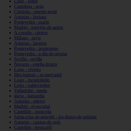
Lugo - sober
Cantabria - noja
Córdoba - puente-genil
Asturias - laviana
Pontevedra - marín
Madrid - torrejón-de-ardoz
A-coruña - oleiros
Málaga - nerja
Asturias - langreo
Pontevedra - ponteareas
Pontevedra - a-illa-de-arousa
Sevilla - sevilla
Navarra - estella-lizarra
Lugo - viveiro
Illes-balears - es-mercadal
Lugo - mondoñedo
León - valdevimbre
Valladolid - rueda
álava - laguardia
Asturias - mieres
Madrid - el-escorial
Castellón - moncofa
Santa-cruz-de-tenerife - los-llanos-de-aridane
Asturias - cangas-de-onís
Castellón - benicarló