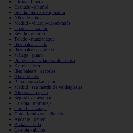
Girona - blanes
Granada - albuñol
Sevilla - alcalá-de-guadaíra
Alicante - altea
Madrid - villarejo-de-salvanés
Cuenca - tarancón
Sevilla - pedrera
Toledo - manzaneque
Illes-balears - artà
Illes-balears - andratx
Málaga - guaro
Pontevedra - vilanova-de-arousa
Zamora - toro
Illes-balears - esporles
Alicante - elx
Barcelona - el-masnou
Madrid - san-martín-de-valdeiglesias
Almería - mojácar
Segovia - el-espinar
La-rioja - hormilleja
Córdoba - iznájar
Ciudad-real - socuéllamos
Alicante - petrer
Bizkaia - zalla
La-rioja - ábalos