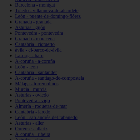
Barcelona - montgat
Toledo - villanueva-de-alcardete
León - puente-de-domingo-flórez
Granada - granada
Asturias - gijón
Pontevedra - pontevedra
Granada - maracena
Cantabria - riotuerto
ávila - el-barco-de-ávila
La-rioja - haro
A-coruña - a-coruña
León - león
Cantabria - santander
A-coruña - santiago-de-compostela
Málaga - torremolinos
Murcia - murcia
Asturias - oviedo
Pontevedra - vigo
Almería - roquetas-de-mar
Cantabria - laredo
León - san-andrés-del-rabanedo
Asturias - aller
Ourense - allariz
A-coruña - ribeira
Asturias - siero