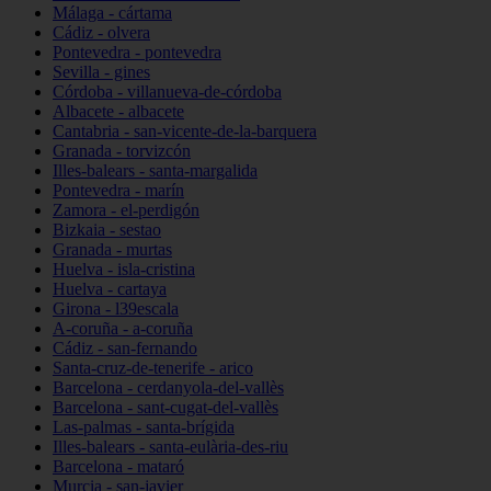
Málaga - cártama
Cádiz - olvera
Pontevedra - pontevedra
Sevilla - gines
Córdoba - villanueva-de-córdoba
Albacete - albacete
Cantabria - san-vicente-de-la-barquera
Granada - torvizcón
Illes-balears - santa-margalida
Pontevedra - marín
Zamora - el-perdigón
Bizkaia - sestao
Granada - murtas
Huelva - isla-cristina
Huelva - cartaya
Girona - l39escala
A-coruña - a-coruña
Cádiz - san-fernando
Santa-cruz-de-tenerife - arico
Barcelona - cerdanyola-del-vallès
Barcelona - sant-cugat-del-vallès
Las-palmas - santa-brígida
Illes-balears - santa-eulària-des-riu
Barcelona - mataró
Murcia - san-javier