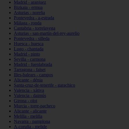
Madrid - aranjuez
Bizkaia - ermua
Asturias - noreña
Pontevedra - a-estrada
Málaga - ronda
Cantabria - torrelavega
Asturias - san-martín-del-rey-aurelio
Pontevedra - silleda
Huesca - huesca
Lugo - chantada
Madrid - pinto
Sevilla - carmona
Madrid - fuenlabrada
Tarragona - falset
Illes-balears - campos
Alicante - dénia
Santa-cruz-de-tenerife - garachico
Valencia - xàtiva
Valencia - daimús
Girona - olot
Murcia - torre-pacheco
Alicante - alicante
Melilla - melilla
Navarra - pamplona
A-coruña - melide