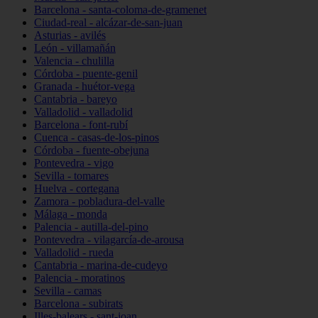
Barcelona - santa-coloma-de-gramenet
Ciudad-real - alcázar-de-san-juan
Asturias - avilés
León - villamañán
Valencia - chulilla
Córdoba - puente-genil
Granada - huétor-vega
Cantabria - bareyo
Valladolid - valladolid
Barcelona - font-rubí
Cuenca - casas-de-los-pinos
Córdoba - fuente-obejuna
Pontevedra - vigo
Sevilla - tomares
Huelva - cortegana
Zamora - pobladura-del-valle
Málaga - monda
Palencia - autilla-del-pino
Pontevedra - vilagarcía-de-arousa
Valladolid - rueda
Cantabria - marina-de-cudeyo
Palencia - moratinos
Sevilla - camas
Barcelona - subirats
Illes-balears - sant-joan