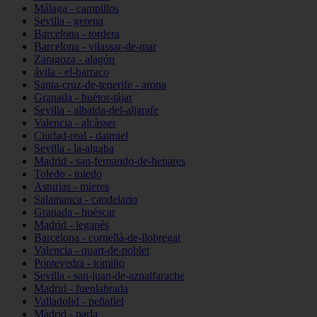
Málaga - campillos
Sevilla - gerena
Barcelona - tordera
Barcelona - vilassar-de-mar
Zaragoza - alagón
ávila - el-barraco
Santa-cruz-de-tenerife - arona
Granada - huétor-tájar
Sevilla - albaida-del-aljarafe
Valencia - alcàsser
Ciudad-real - daimiel
Sevilla - la-algaba
Madrid - san-fernando-de-henares
Toledo - toledo
Asturias - mieres
Salamanca - candelario
Granada - huéscar
Madrid - leganés
Barcelona - cornellà-de-llobregat
Valencia - quart-de-poblet
Pontevedra - tomiño
Sevilla - san-juan-de-aznalfarache
Madrid - fuenlabrada
Valladolid - peñafiel
Madrid - parla