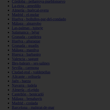
Córdoba - peñarroya-pueblonuevo
La-rioja - arnedillo
Almería - huércal-overa
Madrid - el-molar
Huelva - bollullos-par-del-condado
Málaga - algarrobo
Las-palmas - tuineje
Salamanca - béjar
Granada - capileira
Huelva - aljaraque
Granada - guadix
Málaga - manilva
Huesca - barbastro
Valencia - sagunt
Illes-balears - ses-salines
Sevilla - carmona
Ciudad-real - valdepeñas
Alicante - orihuela
Jaén - baeza
Navarra - tudela
Almería - el-ejido
Castellón - benicarló
Málaga - benahavís
Madrid - coslada
Barcelona - malgrat-de-mar