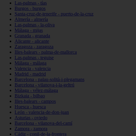
Las-palmas - tías
Burgos - burgos
Santa-cruz-de-tenerife - puerto-de-la-cruz
Almería - almería
Las-palmas - la-oliva
Málaga - mijas
Granada - granada
Alicante - alicante
Zaragoza - zaragoza
Illes-balears - palma-de-mallorca
Las-palmas - teguise
Málaga - málaga
Valencia - valencia
Madrid - madrid
Barcelona - palau-solità-i-plegamans
Barcelona - vilanova-i-la-geltrú
Málaga - vélez-málaga
Bizkaia - bilbao
Illes-balears - campos
Huesca - huesca
León - valencia-de-don-juan
Asturias - oviedo
Barcelona - vilanova-del-camí
Zamora - zamora
Cádiz - conil-de-la-frontera