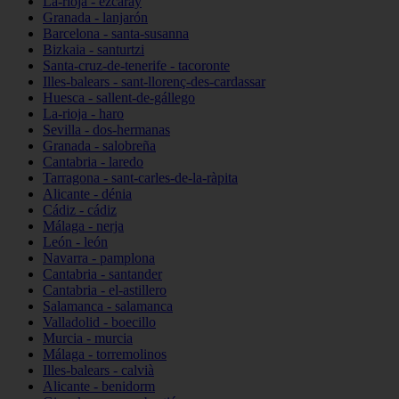
La-rioja - ezcaray
Granada - lanjarón
Barcelona - santa-susanna
Bizkaia - santurtzi
Santa-cruz-de-tenerife - tacoronte
Illes-balears - sant-llorenç-des-cardassar
Huesca - sallent-de-gállego
La-rioja - haro
Sevilla - dos-hermanas
Granada - salobreña
Cantabria - laredo
Tarragona - sant-carles-de-la-ràpita
Alicante - dénia
Cádiz - cádiz
Málaga - nerja
León - león
Navarra - pamplona
Cantabria - santander
Cantabria - el-astillero
Salamanca - salamanca
Valladolid - boecillo
Murcia - murcia
Málaga - torremolinos
Illes-balears - calvià
Alicante - benidorm