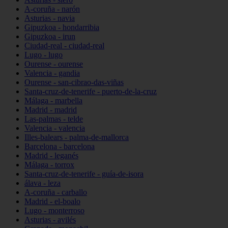
A-coruña - narón
Asturias - navia
Gipuzkoa - hondarribia
Gipuzkoa - irun
Ciudad-real - ciudad-real
Lugo - lugo
Ourense - ourense
Valencia - gandia
Ourense - san-cibrao-das-viñas
Santa-cruz-de-tenerife - puerto-de-la-cruz
Málaga - marbella
Madrid - madrid
Las-palmas - telde
Valencia - valencia
Illes-balears - palma-de-mallorca
Barcelona - barcelona
Madrid - leganés
Málaga - torrox
Santa-cruz-de-tenerife - guía-de-isora
álava - leza
A-coruña - carballo
Madrid - el-boalo
Lugo - monterroso
Asturias - avilés