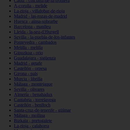
Cádiz - chiclana-de-la-frontera
A-coruña - melide
La-rioja - villalobar-de-rioja
Madrid - las-rozas-de-madrid
Huesca - aínsa-sobrarbe
Barcelona - manlleu
Lleida - la-seu-d39urgell
Sevilla - la-puebla-de-los-infantes
Pontevedra - cambados
Melilla - melilla
Gipuzkoa - orio
Guadalajara - sigüenza
Madrid - getafe
Castellón - orpesa
Girona - pals
Murcia - librilla
Málaga - montejaque
Sevilla - olivares
Almería - benahadux
Cantabria - torrelavega
Castellón - benlloch
Santa-cruz-de-tenerife - güímar
Málaga - mollina
Bizkaia - portugalete
La-rioja - calahorra