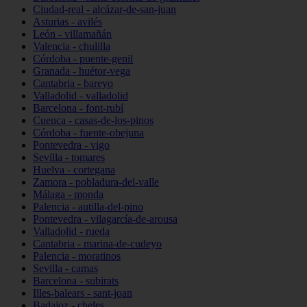
Ciudad-real - alcázar-de-san-juan
Asturias - avilés
León - villamañán
Valencia - chulilla
Córdoba - puente-genil
Granada - huétor-vega
Cantabria - bareyo
Valladolid - valladolid
Barcelona - font-rubí
Cuenca - casas-de-los-pinos
Córdoba - fuente-obejuna
Pontevedra - vigo
Sevilla - tomares
Huelva - cortegana
Zamora - pobladura-del-valle
Málaga - monda
Palencia - autilla-del-pino
Pontevedra - vilagarcía-de-arousa
Valladolid - rueda
Cantabria - marina-de-cudeyo
Palencia - moratinos
Sevilla - camas
Barcelona - subirats
Illes-balears - sant-joan
Badajoz - cheles