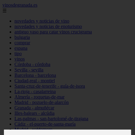
vinosdegranada.es
☰
novedades y noticias de vino
novedades y noticias de enoturismo
antiguo vaso para catar vinos crucigrama
bulgaria
comprar
espana
tipo
vinos
Córdoba - córdoba
Sevilla - sevilla
Barcelona - barcelona
Ciudad-real - montiel
Santa-cruz-de-tenerife - guía-de-isora
La-rioja - casalarreina
Almería - roquetas-de-mar
Madrid - pozuelo-de-alarcón
Granada - almuñécar
Illes-balears - alcúdia
Las-palmas - san-bartolomé-de-tirajana
Cádiz - el-puerto-de-santa-maría
Madrid - valdemoro
Granada - pulianas