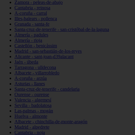
Zamora - peleas-de-abajo
Cantabria - reinosa
A-coruña - carral
Illes-balears - pollença
Granada - santa-fe
Santa-cruz-de-tenerife - san-cristóbal-de-la-laguna
Almería - padules
Almería - rioja
Castellón - benicàssim
Madrid - san-sebastián-de-los-reyes
Alicante - sant-joan-d39alacant
Jaén - úbeda
Tarragona - ulldecona
Albacete - villarrobledo
A-coruña - arzúa
Asturias - llanes
Santa-cruz-de-tenerife - candelaria
Ourense - ourense
Valencia - algemesí
Sevilla - badolatosa
Las-palmas - mogán
Huelva - almonte
Albacete - chinchilla-de-monte-aragón
Madrid - alpedrete
Cantabria - noja