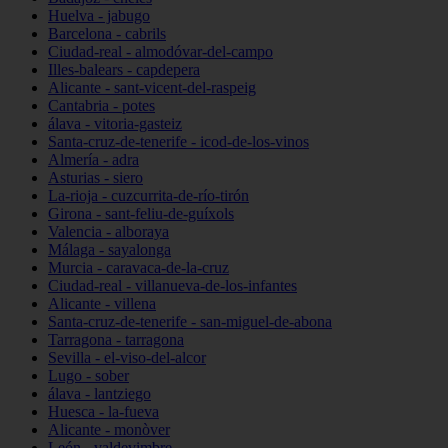
Huelva - jabugo
Barcelona - cabrils
Ciudad-real - almodóvar-del-campo
Illes-balears - capdepera
Alicante - sant-vicent-del-raspeig
Cantabria - potes
álava - vitoria-gasteiz
Santa-cruz-de-tenerife - icod-de-los-vinos
Almería - adra
Asturias - siero
La-rioja - cuzcurrita-de-río-tirón
Girona - sant-feliu-de-guíxols
Valencia - alboraya
Málaga - sayalonga
Murcia - caravaca-de-la-cruz
Ciudad-real - villanueva-de-los-infantes
Alicante - villena
Santa-cruz-de-tenerife - san-miguel-de-abona
Tarragona - tarragona
Sevilla - el-viso-del-alcor
Lugo - sober
álava - lantziego
Huesca - la-fueva
Alicante - monòver
León - valdevimbre