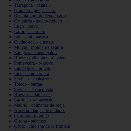
Tarragona - calafell
Granada - güejar-sierra
Bizkaia - amorebieta-etxano
Cantabria - medio-cudeyo
Lugo - cervo
La-rioja - lardero
León - molinaseca
Ciudad-real - almagro
Murcia - molina-de-segura
Zaragoza - fuendejalón
Huesca - villanueva-de-sigena
Pontevedra - o-grove
Las-palmas - arucas
Lleida - mollerussa
Sevilla - aznalcázar
Toledo - bargas
Sevilla - la-rinconada
Huesca - adahuesca
La-rioja - san-asensio
Madrid - colmenar-de-oreja
Almería - láujar-de-andarax
Córdoba - montilla
Girona - palamós
Cádiz - chiclana-de-la-frontera