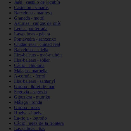
Jaén - castillo-de-locubín
Castellón - vinaròs
Barcelona - manresa
Granada - motril
Asturias - cangas-de-onís
León - ponferrada
Las-palmas - pájara
Pontevedra - sanxenxo
Ciudad-real - ciudad-real
Barcelona - calella
Illes-balears - maó-mahón
Illes-balears - sóller
Cádiz - chipiona
Málaga - marbella
A-coruña - ferrol
Illes-balears - santanyí
Girona - lloret-de-mar
Segovia - segovia
Gipuzkoa - mutriku
Málaga - ronda
Girona - roses
Huelva - huelva
La-rioja - logroño
Cádiz - jerez-de-la-frontera
Las-palmas - tías