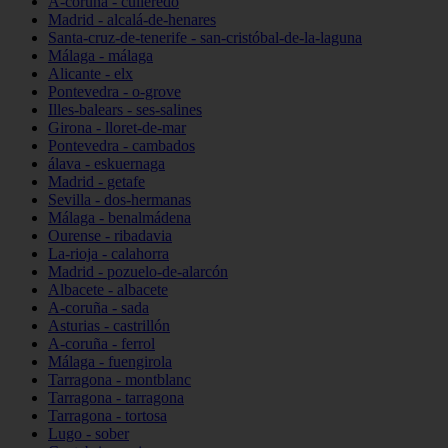
A-coruña - culleredo
Madrid - alcalá-de-henares
Santa-cruz-de-tenerife - san-cristóbal-de-la-laguna
Málaga - málaga
Alicante - elx
Pontevedra - o-grove
Illes-balears - ses-salines
Girona - lloret-de-mar
Pontevedra - cambados
álava - eskuernaga
Madrid - getafe
Sevilla - dos-hermanas
Málaga - benalmádena
Ourense - ribadavia
La-rioja - calahorra
Madrid - pozuelo-de-alarcón
Albacete - albacete
A-coruña - sada
Asturias - castrillón
A-coruña - ferrol
Málaga - fuengirola
Tarragona - montblanc
Tarragona - tarragona
Tarragona - tortosa
Lugo - sober