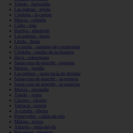
Toledo - fuensalida
Las-palmas - tejeda
Córdoba - la-carlota
Murcia - cehegín
Cádiz - rota
Huelva - gibraleón
Las-palmas - tinajo
Lleida - lleida
A-coruña - santiago-de-compostela
Córdoba - aguilar-de-la-frontera
álava - eskuernaga
Santa-cruz-de-tenerife - tegueste
Murcia - jumilla
Las-palmas - santa-lucía-de-tirajana
Santa-cruz-de-tenerife - la-orotava
Santa-cruz-de-tenerife - la-guancha
Murcia - moratalla
Toledo - yepes
Cáceres - cáceres
Valencia - torrent
A-coruña - ribeira
Pontevedra - caldas-de-reis
Málaga - torrox
Almería - olula-del-río
Barcelona - montgat