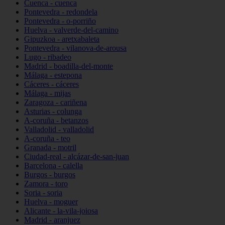
Cuenca - cuenca
Pontevedra - redondela
Pontevedra - o-porriño
Huelva - valverde-del-camino
Gipuzkoa - aretxabaleta
Pontevedra - vilanova-de-arousa
Lugo - ribadeo
Madrid - boadilla-del-monte
Málaga - estepona
Cáceres - cáceres
Málaga - mijas
Zaragoza - cariñena
Asturias - colunga
A-coruña - betanzos
Valladolid - valladolid
A-coruña - teo
Granada - motril
Ciudad-real - alcázar-de-san-juan
Barcelona - calella
Burgos - burgos
Zamora - toro
Soria - soria
Huelva - moguer
Alicante - la-vila-joiosa
Madrid - aranjuez