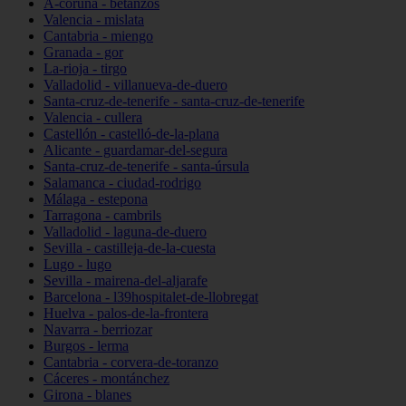
A-coruña - betanzos
Valencia - mislata
Cantabria - miengo
Granada - gor
La-rioja - tirgo
Valladolid - villanueva-de-duero
Santa-cruz-de-tenerife - santa-cruz-de-tenerife
Valencia - cullera
Castellón - castelló-de-la-plana
Alicante - guardamar-del-segura
Santa-cruz-de-tenerife - santa-úrsula
Salamanca - ciudad-rodrigo
Málaga - estepona
Tarragona - cambrils
Valladolid - laguna-de-duero
Sevilla - castilleja-de-la-cuesta
Lugo - lugo
Sevilla - mairena-del-aljarafe
Barcelona - l39hospitalet-de-llobregat
Huelva - palos-de-la-frontera
Navarra - berriozar
Burgos - lerma
Cantabria - corvera-de-toranzo
Cáceres - montánchez
Girona - blanes