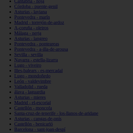
Cantabria - noja
Córdoba - puente-genil
Asturias - laviana
Pontevedra - marín
Madrid - torrejón-de-ardoz
A-coruña - oleiros
Málaga - nerja
Asturias - langreo
Pontevedra - ponteareas
Pontevedra - a-illa-de-arousa
Sevilla - sevilla
Navarra - estella-lizarra
Lugo - viveiro
Illes-balears - es-mercadal
Lugo - mondoñedo
León - valdevimbre
Valladolid - rueda
álava - laguardia
Asturias - mieres
Madrid - el-escorial
Castellón - moncofa
Santa-cruz-de-tenerife - los-llanos-de-aridane
Asturias - cangas-de-onís
Castellón - benicarló
Barcelona - sant-joan-despí