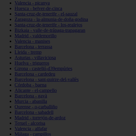
Valencia - picanya
Huesca - belver-de-cinca
Santa-cruz-de-tenerife - el-sauzal
Zaragoza - la-almunia-de-doña-godina
Santa-cruz-de-tenerife - los-realejos
Bizkaia - valle-de-trápaga-trapagaran
Madrid - valdemorillo
Valencia - manises
Barcelona - terrassa
Lleida - tremp
Asturias - villaviciosa
Huelva - trigueros
Girona - castelló-d39empúries
Barcelona - cardedeu
Barcelona - sant-quirze-del-vallès
Córdoba - baena
Alicante - el-campello
Barcelona - gavà
Murcia - abanilla
Ourense - o-carballiño
Barcelona - sabadell
Madrid - torrejón-de-ardoz
Teruel - alcorisa
Valencia - alfafar
Málaga - campillos