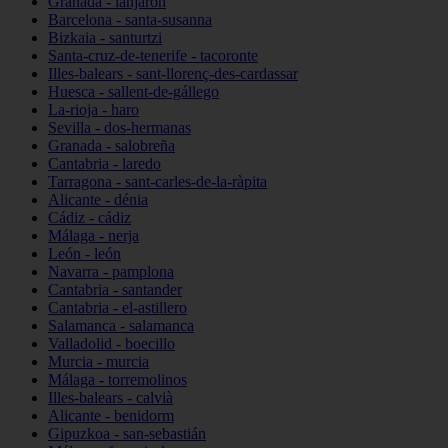
Granada - lanjarón
Barcelona - santa-susanna
Bizkaia - santurtzi
Santa-cruz-de-tenerife - tacoronte
Illes-balears - sant-llorenç-des-cardassar
Huesca - sallent-de-gállego
La-rioja - haro
Sevilla - dos-hermanas
Granada - salobreña
Cantabria - laredo
Tarragona - sant-carles-de-la-ràpita
Alicante - dénia
Cádiz - cádiz
Málaga - nerja
León - león
Navarra - pamplona
Cantabria - santander
Cantabria - el-astillero
Salamanca - salamanca
Valladolid - boecillo
Murcia - murcia
Málaga - torremolinos
Illes-balears - calvià
Alicante - benidorm
Gipuzkoa - san-sebastián