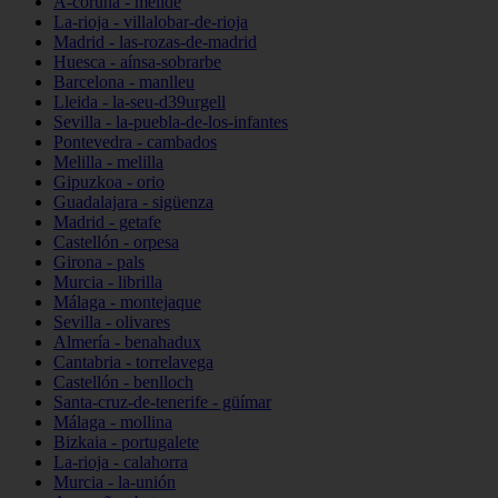
A-coruña - melide
La-rioja - villalobar-de-rioja
Madrid - las-rozas-de-madrid
Huesca - aínsa-sobrarbe
Barcelona - manlleu
Lleida - la-seu-d39urgell
Sevilla - la-puebla-de-los-infantes
Pontevedra - cambados
Melilla - melilla
Gipuzkoa - orio
Guadalajara - sigüenza
Madrid - getafe
Castellón - orpesa
Girona - pals
Murcia - librilla
Málaga - montejaque
Sevilla - olivares
Almería - benahadux
Cantabria - torrelavega
Castellón - benlloch
Santa-cruz-de-tenerife - güímar
Málaga - mollina
Bizkaia - portugalete
La-rioja - calahorra
Murcia - la-unión