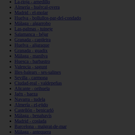
La-rioja - arnedillo
Almería - huércal-overa
Madrid - el-molar
Huelva - bollullos-par-del-condado
Málaga - algarrobo
Las-palmas - tuineje
Salamanca - béjar
Granada - capileira
Huelva - aljaraque
Granada - guadix
Málaga - manilva
Huesca - barbastro
Valencia - sagunt
Illes-balears - ses-salines
Sevilla - carmona
Ciudad-real - valdepeñas
Alicante - orihuela
Jaén - baeza
Navarra - tudela
Almería - el-ejido
Castellón - benicarló
Málaga - benahavís
Madrid - coslada
Barcelona - malgrat-de-mar
Málaga - antequera