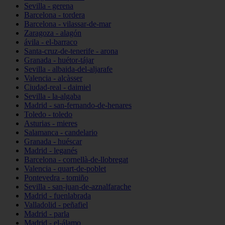
Sevilla - gerena
Barcelona - tordera
Barcelona - vilassar-de-mar
Zaragoza - alagón
ávila - el-barraco
Santa-cruz-de-tenerife - arona
Granada - huétor-tájar
Sevilla - albaida-del-aljarafe
Valencia - alcàsser
Ciudad-real - daimiel
Sevilla - la-algaba
Madrid - san-fernando-de-henares
Toledo - toledo
Asturias - mieres
Salamanca - candelario
Granada - huéscar
Madrid - leganés
Barcelona - cornellà-de-llobregat
Valencia - quart-de-poblet
Pontevedra - tomiño
Sevilla - san-juan-de-aznalfarache
Madrid - fuenlabrada
Valladolid - peñafiel
Madrid - parla
Madrid - el-álamo