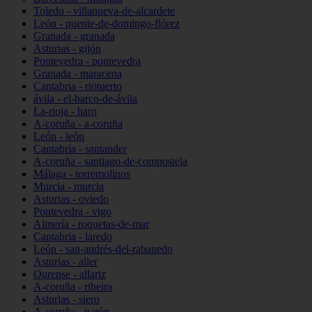
Toledo - villanueva-de-alcardete
León - puente-de-domingo-flórez
Granada - granada
Asturias - gijón
Pontevedra - pontevedra
Granada - maracena
Cantabria - riotuerto
ávila - el-barco-de-ávila
La-rioja - haro
A-coruña - a-coruña
León - león
Cantabria - santander
A-coruña - santiago-de-compostela
Málaga - torremolinos
Murcia - murcia
Asturias - oviedo
Pontevedra - vigo
Almería - roquetas-de-mar
Cantabria - laredo
León - san-andrés-del-rabanedo
Asturias - aller
Ourense - allariz
A-coruña - ribeira
Asturias - siero
A-coruña - narón