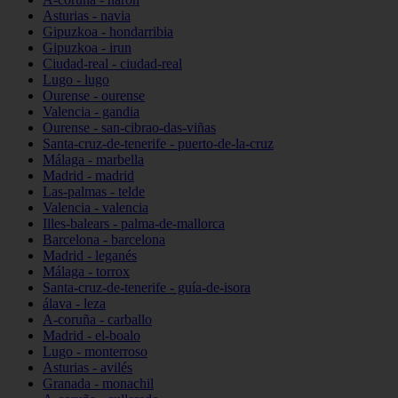
Asturias - navia
Gipuzkoa - hondarribia
Gipuzkoa - irun
Ciudad-real - ciudad-real
Lugo - lugo
Ourense - ourense
Valencia - gandia
Ourense - san-cibrao-das-viñas
Santa-cruz-de-tenerife - puerto-de-la-cruz
Málaga - marbella
Madrid - madrid
Las-palmas - telde
Valencia - valencia
Illes-balears - palma-de-mallorca
Barcelona - barcelona
Madrid - leganés
Málaga - torrox
Santa-cruz-de-tenerife - guía-de-isora
álava - leza
A-coruña - carballo
Madrid - el-boalo
Lugo - monterroso
Asturias - avilés
Granada - monachil