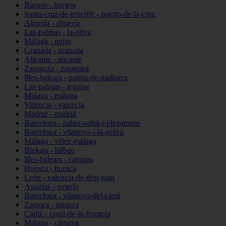
Burgos - burgos
Santa-cruz-de-tenerife - puerto-de-la-cruz
Almería - almería
Las-palmas - la-oliva
Málaga - mijas
Granada - granada
Alicante - alicante
Zaragoza - zaragoza
Illes-balears - palma-de-mallorca
Las-palmas - teguise
Málaga - málaga
Valencia - valencia
Madrid - madrid
Barcelona - palau-solità-i-plegamans
Barcelona - vilanova-i-la-geltrú
Málaga - vélez-málaga
Bizkaia - bilbao
Illes-balears - campos
Huesca - huesca
León - valencia-de-don-juan
Asturias - oviedo
Barcelona - vilanova-del-camí
Zamora - zamora
Cádiz - conil-de-la-frontera
Málaga - cártama