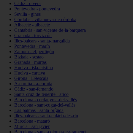
Cádiz - olvera
Pontevedra - pontevedra
Sevilla - gines
Córdoba - villanueva-de-córdoba
Albacete - albacete
Cantabria - san-vicente-de-la-barquera
Granada - torvizcón
Illes-balears - santa-margalida
Pontevedra - marín
Zamora - el-perdigón
Bizkaia - sestao
Granada - murtas
Huelva - isla-cristina
Huelva - cartaya
Girona - l39escala
A-coruña - a-coruña
Cádiz - san-fernando
Santa-cruz-de-tenerife - arico
Barcelona - cerdanyola-del-vallès
Barcelona - sant-cugat-del-vallès
Las-palmas - santa-brígida
Illes-balears - santa-eulària-des-riu
Barcelona - mataró
Murcia - san-javier
Barcelona - santa-coloma-de-gramenet