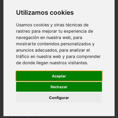
Santa-cruz-de-tenerife - los-llanos-de-aridane
Cantabria - suances
Utilizamos cookies
Sevilla - bormujos
Granada - monachil
Málaga - júzcar
Usamos cookies y otras técnicas de
Huesca - isábena
rastreo para mejorar tu experiencia de
Huesca - alquézar
navegación en nuestra web, para
Huesca - castejón-de-sos
Lleida - alt-àneu
mostrarte contenidos personalizados y
Sevilla - marinaleda
anuncios adecuados, para analizar el
Córdoba - almedinilla
tráfico en nuestra web y para comprender
Navarra - zangoza
Cantabria - arenas-de-iguña
de donde llegan nuestros visitantes.
Barcelona - la-pobla-de-lillet
Murcia - cartagena
Las-palmas - yaiza
Aceptar
Madrid - nuevo-baztán
Sevilla - arahal
Rechazar
Málaga - istán
Valladolid - fuensaldaña
Configurar
Sevilla - salteras
Huesca - biescas
Granada - pampaneira
La-rioja - ezcaray