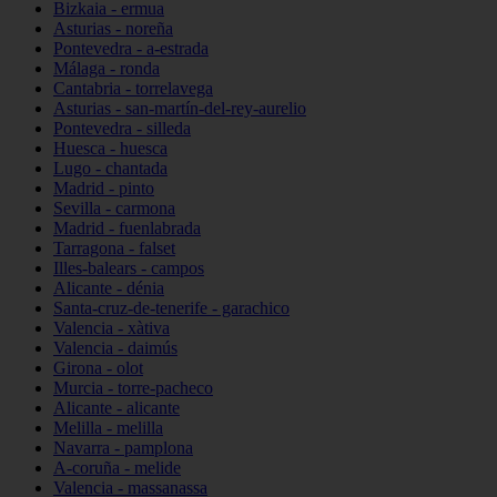
Bizkaia - ermua
Asturias - noreña
Pontevedra - a-estrada
Málaga - ronda
Cantabria - torrelavega
Asturias - san-martín-del-rey-aurelio
Pontevedra - silleda
Huesca - huesca
Lugo - chantada
Madrid - pinto
Sevilla - carmona
Madrid - fuenlabrada
Tarragona - falset
Illes-balears - campos
Alicante - dénia
Santa-cruz-de-tenerife - garachico
Valencia - xàtiva
Valencia - daimús
Girona - olot
Murcia - torre-pacheco
Alicante - alicante
Melilla - melilla
Navarra - pamplona
A-coruña - melide
Valencia - massanassa