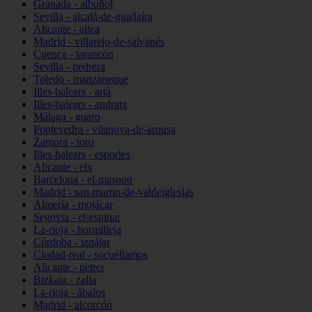
Granada - albuñol
Sevilla - alcalá-de-guadaíra
Alicante - altea
Madrid - villarejo-de-salvanés
Cuenca - tarancón
Sevilla - pedrera
Toledo - manzaneque
Illes-balears - artà
Illes-balears - andratx
Málaga - guaro
Pontevedra - vilanova-de-arousa
Zamora - toro
Illes-balears - esporles
Alicante - elx
Barcelona - el-masnou
Madrid - san-martín-de-valdeiglesias
Almería - mojácar
Segovia - el-espinar
La-rioja - hormilleja
Córdoba - iznájar
Ciudad-real - socuéllamos
Alicante - petrer
Bizkaia - zalla
La-rioja - ábalos
Madrid - alcorcón