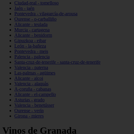
Ciudad-real - tomelloso
Jaén - jaén
Pontevedra - vilagarcía-de-arousa
Ourense - o-carballiño
Alicante - teulada
Murcia - cartagena
Alicante - benidorm
Gipuzkoa - eibar
León - la-bañeza
Pontevedra - meis
Palencia - palencia
Santa-cruz-de-tenerife - santa-cruz-de-tenerife
Valencia - paterna
Las-palmas - agüimes
Alicante - alcoi
Valencia - alaquàs
A-coruña - cabanas
Alicante - el-campello
Asturias - grado
Valencia - benetússer
Ourense - verín
Girona - mieres
Vinos de Granada