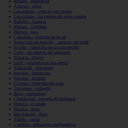
Málaga - fuengirola
Asturias - gijón
Las-palmas - vega-de-san-mateo
Las-palmas - las-palmas-de-gran-canaria
Badajoz - badajoz
Málaga - frigiliana
Huesca - jaca
Cantabria - cabezón-de-la-sal
Santa-cruz-de-tenerife - santiago-del-teide
Sevilla - valencina-de-la-concepción
León - san-andrés-del-rabanedo
Navarra - deierri
León - gusendos-de-los-oteros
Valladolid - mucientes
Segovia - fuentesoto
Navarra - lumbier
Cáceres - robledillo-de-gata
Tarragona - solivella
álava - samaniego
Ciudad-real - retuerta-del-bullaque
Huesca - el-grado
Huesca - graus
Illes-balears - ibiza
Toledo - orgaz
Córdoba - peñarroya-pueblonuevo