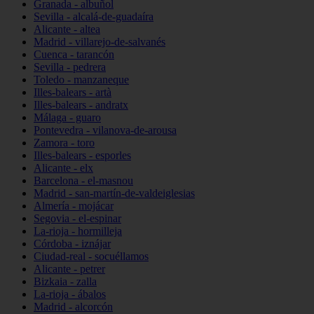
Granada - albuñol
Sevilla - alcalá-de-guadaíra
Alicante - altea
Madrid - villarejo-de-salvanés
Cuenca - tarancón
Sevilla - pedrera
Toledo - manzaneque
Illes-balears - artà
Illes-balears - andratx
Málaga - guaro
Pontevedra - vilanova-de-arousa
Zamora - toro
Illes-balears - esporles
Alicante - elx
Barcelona - el-masnou
Madrid - san-martín-de-valdeiglesias
Almería - mojácar
Segovia - el-espinar
La-rioja - hormilleja
Córdoba - iznájar
Ciudad-real - socuéllamos
Alicante - petrer
Bizkaia - zalla
La-rioja - ábalos
Madrid - alcorcón