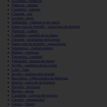
A-coruña - betanzos
Valencia - mislata
Cantabria - miengo
Granada - gor
La-rioja - tirgo
Valladolid - villanueva-de-duero
Santa-cruz-de-tenerife - santa-cruz-de-tenerife
Valencia - cullera
Castellón - castelló-de-la-plana
Alicante - guardamar-del-segura
Santa-cruz-de-tenerife - santa-úrsula
Salamanca - ciudad-rodrigo
Málaga - estepona
Tarragona - cambrils
Valladolid - laguna-de-duero
Sevilla - castilleja-de-la-cuesta
Lugo - lugo
Sevilla - mairena-del-aljarafe
Barcelona - l39hospitalet-de-llobregat
Huelva - palos-de-la-frontera
Navarra - berriozar
Burgos - lerma
Cantabria - corvera-de-toranzo
Cáceres - montánchez
Girona - blanes