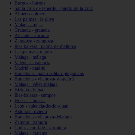
Burgos - burgos
Santa-cruz-de-tenerife - puerto-de-la-cruz
Almería - almería
Las-palmas - la-oliva
Málaga - mijas
Granada - granada
Alicante - alicante
Zaragoza - zaragoza
Illes-balears - palma-de-mallorca
Las-palmas - teguise
Málaga - málaga
Valencia - valencia
Madrid - madrid
Barcelona - palau-solità-i-plegamans
Barcelona - vilanova-i-la-geltrú
Málaga - vélez-málaga
Bizkaia - bilbao
Illes-balears - campos
Huesca - huesca
León - valencia-de-don-juan
Asturias - oviedo
Barcelona - vilanova-del-camí
Zamora - zamora
Cádiz - conil-de-la-frontera
Málaga - cártama