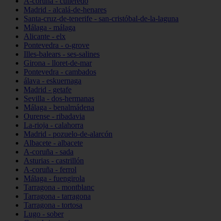
A-coruña - culleredo
Madrid - alcalá-de-henares
Santa-cruz-de-tenerife - san-cristóbal-de-la-laguna
Málaga - málaga
Alicante - elx
Pontevedra - o-grove
Illes-balears - ses-salines
Girona - lloret-de-mar
Pontevedra - cambados
álava - eskuernaga
Madrid - getafe
Sevilla - dos-hermanas
Málaga - benalmádena
Ourense - ribadavia
La-rioja - calahorra
Madrid - pozuelo-de-alarcón
Albacete - albacete
A-coruña - sada
Asturias - castrillón
A-coruña - ferrol
Málaga - fuengirola
Tarragona - montblanc
Tarragona - tarragona
Tarragona - tortosa
Lugo - sober