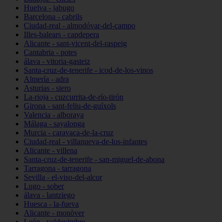
Huelva - jabugo
Barcelona - cabrils
Ciudad-real - almodóvar-del-campo
Illes-balears - capdepera
Alicante - sant-vicent-del-raspeig
Cantabria - potes
álava - vitoria-gasteiz
Santa-cruz-de-tenerife - icod-de-los-vinos
Almería - adra
Asturias - siero
La-rioja - cuzcurrita-de-río-tirón
Girona - sant-feliu-de-guíxols
Valencia - alboraya
Málaga - sayalonga
Murcia - caravaca-de-la-cruz
Ciudad-real - villanueva-de-los-infantes
Alicante - villena
Santa-cruz-de-tenerife - san-miguel-de-abona
Tarragona - tarragona
Sevilla - el-viso-del-alcor
Lugo - sober
álava - lantziego
Huesca - la-fueva
Alicante - monòver
León - valdevimbre