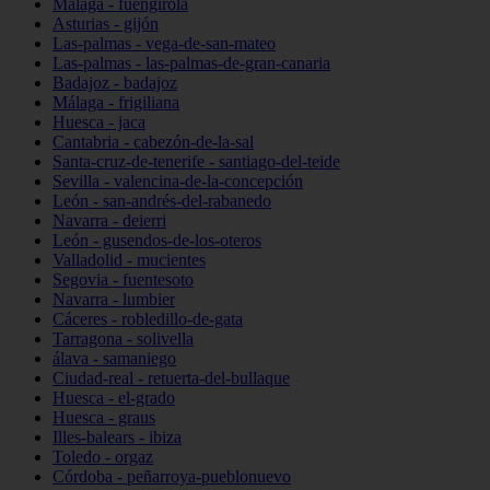
Málaga - fuengirola
Asturias - gijón
Las-palmas - vega-de-san-mateo
Las-palmas - las-palmas-de-gran-canaria
Badajoz - badajoz
Málaga - frigiliana
Huesca - jaca
Cantabria - cabezón-de-la-sal
Santa-cruz-de-tenerife - santiago-del-teide
Sevilla - valencina-de-la-concepción
León - san-andrés-del-rabanedo
Navarra - deierri
León - gusendos-de-los-oteros
Valladolid - mucientes
Segovia - fuentesoto
Navarra - lumbier
Cáceres - robledillo-de-gata
Tarragona - solivella
álava - samaniego
Ciudad-real - retuerta-del-bullaque
Huesca - el-grado
Huesca - graus
Illes-balears - ibiza
Toledo - orgaz
Córdoba - peñarroya-pueblonuevo