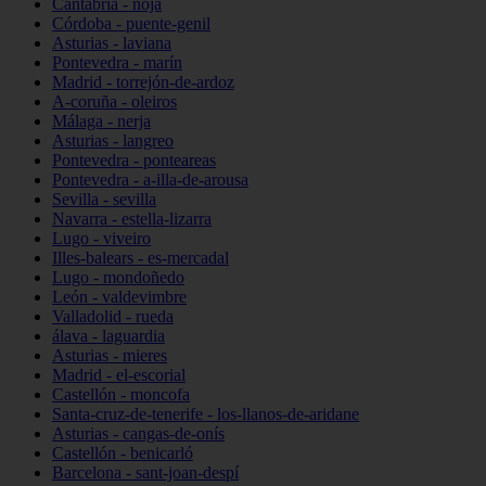
Cantabria - noja
Córdoba - puente-genil
Asturias - laviana
Pontevedra - marín
Madrid - torrejón-de-ardoz
A-coruña - oleiros
Málaga - nerja
Asturias - langreo
Pontevedra - ponteareas
Pontevedra - a-illa-de-arousa
Sevilla - sevilla
Navarra - estella-lizarra
Lugo - viveiro
Illes-balears - es-mercadal
Lugo - mondoñedo
León - valdevimbre
Valladolid - rueda
álava - laguardia
Asturias - mieres
Madrid - el-escorial
Castellón - moncofa
Santa-cruz-de-tenerife - los-llanos-de-aridane
Asturias - cangas-de-onís
Castellón - benicarló
Barcelona - sant-joan-despí