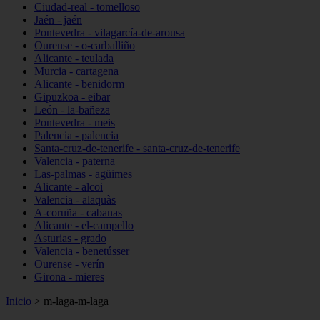
Ciudad-real - tomelloso
Jaén - jaén
Pontevedra - vilagarcía-de-arousa
Ourense - o-carballiño
Alicante - teulada
Murcia - cartagena
Alicante - benidorm
Gipuzkoa - eibar
León - la-bañeza
Pontevedra - meis
Palencia - palencia
Santa-cruz-de-tenerife - santa-cruz-de-tenerife
Valencia - paterna
Las-palmas - agüimes
Alicante - alcoi
Valencia - alaquàs
A-coruña - cabanas
Alicante - el-campello
Asturias - grado
Valencia - benetússer
Ourense - verín
Girona - mieres
Inicio
>
m-laga-m-laga