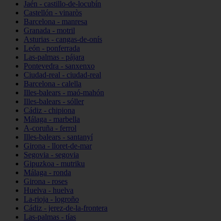
Jaén - castillo-de-locubín
Castellón - vinaròs
Barcelona - manresa
Granada - motril
Asturias - cangas-de-onís
León - ponferrada
Las-palmas - pájara
Pontevedra - sanxenxo
Ciudad-real - ciudad-real
Barcelona - calella
Illes-balears - maó-mahón
Illes-balears - sóller
Cádiz - chipiona
Málaga - marbella
A-coruña - ferrol
Illes-balears - santanyí
Girona - lloret-de-mar
Segovia - segovia
Gipuzkoa - mutriku
Málaga - ronda
Girona - roses
Huelva - huelva
La-rioja - logroño
Cádiz - jerez-de-la-frontera
Las-palmas - tías