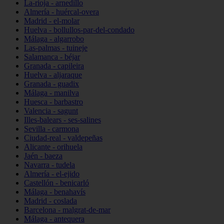
La-rioja - arnedillo
Almería - huércal-overa
Madrid - el-molar
Huelva - bollullos-par-del-condado
Málaga - algarrobo
Las-palmas - tuineje
Salamanca - béjar
Granada - capileira
Huelva - aljaraque
Granada - guadix
Málaga - manilva
Huesca - barbastro
Valencia - sagunt
Illes-balears - ses-salines
Sevilla - carmona
Ciudad-real - valdepeñas
Alicante - orihuela
Jaén - baeza
Navarra - tudela
Almería - el-ejido
Castellón - benicarló
Málaga - benahavís
Madrid - coslada
Barcelona - malgrat-de-mar
Málaga - antequera