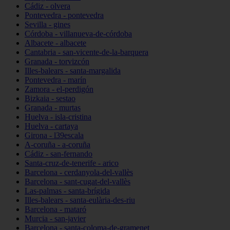
Cádiz - olvera
Pontevedra - pontevedra
Sevilla - gines
Córdoba - villanueva-de-córdoba
Albacete - albacete
Cantabria - san-vicente-de-la-barquera
Granada - torvizcón
Illes-balears - santa-margalida
Pontevedra - marín
Zamora - el-perdigón
Bizkaia - sestao
Granada - murtas
Huelva - isla-cristina
Huelva - cartaya
Girona - l39escala
A-coruña - a-coruña
Cádiz - san-fernando
Santa-cruz-de-tenerife - arico
Barcelona - cerdanyola-del-vallès
Barcelona - sant-cugat-del-vallès
Las-palmas - santa-brígida
Illes-balears - santa-eulària-des-riu
Barcelona - mataró
Murcia - san-javier
Barcelona - santa-coloma-de-gramenet