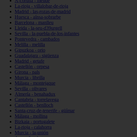
A-coruña - melide
La-rioja - villalobar-de-rioja
Madrid - las-rozas-de-madrid
Huesca - aínsa-sobrarbe
Barcelona - manlleu
Lleida - la-seu-d39urgell
Sevilla - la-puebla-de-los-infantes
Pontevedra - cambados
Melilla - melilla
Gipuzkoa - orio
Guadalajara - sigüenza
Madrid - getafe
Castellón - orpesa
Girona - pals
Murcia - librilla
Málaga - montejaque
Sevilla - olivares
Almería - benahadux
Cantabria - torrelavega
Castellón - benlloch
Santa-cruz-de-tenerife - güímar
Málaga - mollina
Bizkaia - portugalete
La-rioja - calahorra
Murcia - la-unión