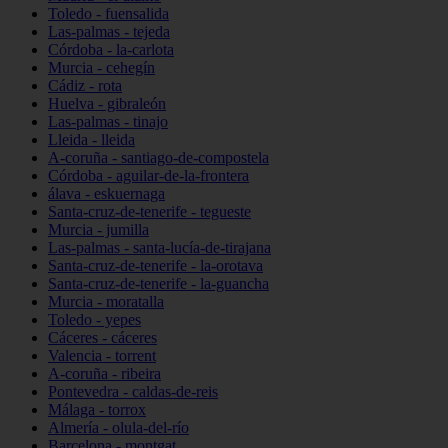
Toledo - fuensalida
Las-palmas - tejeda
Córdoba - la-carlota
Murcia - cehegín
Cádiz - rota
Huelva - gibraleón
Las-palmas - tinajo
Lleida - lleida
A-coruña - santiago-de-compostela
Córdoba - aguilar-de-la-frontera
álava - eskuernaga
Santa-cruz-de-tenerife - tegueste
Murcia - jumilla
Las-palmas - santa-lucía-de-tirajana
Santa-cruz-de-tenerife - la-orotava
Santa-cruz-de-tenerife - la-guancha
Murcia - moratalla
Toledo - yepes
Cáceres - cáceres
Valencia - torrent
A-coruña - ribeira
Pontevedra - caldas-de-reis
Málaga - torrox
Almería - olula-del-río
Barcelona - montgat