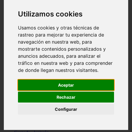
Santa-cruz-de-tenerife - los-llanos-de-aridane
Cantabria - suances
Utilizamos cookies
Sevilla - bormujos
Granada - monachil
Málaga - júzcar
Usamos cookies y otras técnicas de
Huesca - isábena
rastreo para mejorar tu experiencia de
Huesca - alquézar
navegación en nuestra web, para
Huesca - castejón-de-sos
Lleida - alt-àneu
mostrarte contenidos personalizados y
Sevilla - marinaleda
anuncios adecuados, para analizar el
Córdoba - almedinilla
tráfico en nuestra web y para comprender
Navarra - zangoza
Cantabria - arenas-de-iguña
de donde llegan nuestros visitantes.
Barcelona - la-pobla-de-lillet
Murcia - cartagena
Las-palmas - yaiza
Aceptar
Madrid - nuevo-baztán
Sevilla - arahal
Rechazar
Málaga - istán
Valladolid - fuensaldaña
Configurar
Sevilla - salteras
Huesca - biescas
Granada - pampaneira
La-rioja - ezcaray