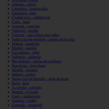
Asturias - navia
Gipuzkoa - hondarribia
Gipuzkoa - irun
Ciudad-real - ciudad-real
Lugo - lugo
Ourense - ourense
Valencia - gandia
Ourense - san-cibrao-das-viñas
Santa-cruz-de-tenerife - puerto-de-la-cruz
Málaga - marbella
Madrid - madrid
Las-palmas - telde
Valencia - valencia
Illes-balears - palma-de-mallorca
Barcelona - barcelona
Madrid - leganés
Málaga - torrox
Santa-cruz-de-tenerife - guía-de-isora
álava - leza
A-coruña - carballo
Madrid - el-boalo
Lugo - monterroso
Asturias - avilés
Granada - monachil