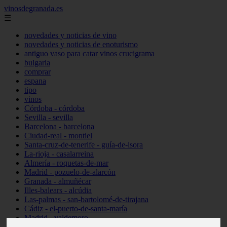
vinosdegranada.es
☰
novedades y noticias de vino
novedades y noticias de enoturismo
antiguo vaso para catar vinos crucigrama
bulgaria
comprar
espana
tipo
vinos
Córdoba - córdoba
Sevilla - sevilla
Barcelona - barcelona
Ciudad-real - montiel
Santa-cruz-de-tenerife - guía-de-isora
La-rioja - casalarreina
Almería - roquetas-de-mar
Madrid - pozuelo-de-alarcón
Granada - almuñécar
Illes-balears - alcúdia
Las-palmas - san-bartolomé-de-tirajana
Cádiz - el-puerto-de-santa-maría
Madrid - valdemoro
Granada - pulianas