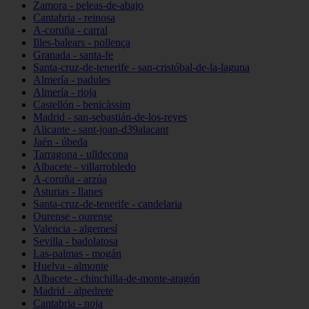
Zamora - peleas-de-abajo
Cantabria - reinosa
A-coruña - carral
Illes-balears - pollença
Granada - santa-fe
Santa-cruz-de-tenerife - san-cristóbal-de-la-laguna
Almería - padules
Almería - rioja
Castellón - benicàssim
Madrid - san-sebastián-de-los-reyes
Alicante - sant-joan-d39alacant
Jaén - úbeda
Tarragona - ulldecona
Albacete - villarrobledo
A-coruña - arzúa
Asturias - llanes
Santa-cruz-de-tenerife - candelaria
Ourense - ourense
Valencia - algemesí
Sevilla - badolatosa
Las-palmas - mogán
Huelva - almonte
Albacete - chinchilla-de-monte-aragón
Madrid - alpedrete
Cantabria - noja