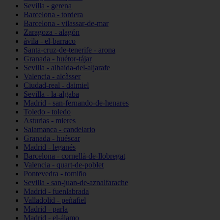
Sevilla - gerena
Barcelona - tordera
Barcelona - vilassar-de-mar
Zaragoza - alagón
ávila - el-barraco
Santa-cruz-de-tenerife - arona
Granada - huétor-tájar
Sevilla - albaida-del-aljarafe
Valencia - alcàsser
Ciudad-real - daimiel
Sevilla - la-algaba
Madrid - san-fernando-de-henares
Toledo - toledo
Asturias - mieres
Salamanca - candelario
Granada - huéscar
Madrid - leganés
Barcelona - cornellà-de-llobregat
Valencia - quart-de-poblet
Pontevedra - tomiño
Sevilla - san-juan-de-aznalfarache
Madrid - fuenlabrada
Valladolid - peñafiel
Madrid - parla
Madrid - el-álamo