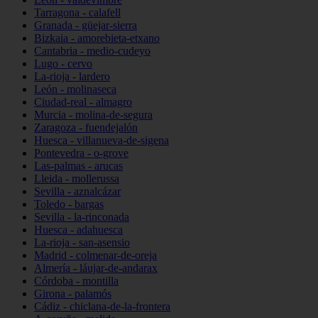
Tarragona - calafell
Granada - güejar-sierra
Bizkaia - amorebieta-etxano
Cantabria - medio-cudeyo
Lugo - cervo
La-rioja - lardero
León - molinaseca
Ciudad-real - almagro
Murcia - molina-de-segura
Zaragoza - fuendejalón
Huesca - villanueva-de-sigena
Pontevedra - o-grove
Las-palmas - arucas
Lleida - mollerussa
Sevilla - aznalcázar
Toledo - bargas
Sevilla - la-rinconada
Huesca - adahuesca
La-rioja - san-asensio
Madrid - colmenar-de-oreja
Almería - láujar-de-andarax
Córdoba - montilla
Girona - palamós
Cádiz - chiclana-de-la-frontera