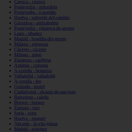
Cuenca - cuenca
Pontevedra - redondela
Pontevedra - o-porriño
Huelva - valverde-del-camino
Gipuzkoa - aretxabaleta
Pontevedra - vilanova-de-arousa
Lugo - ribadeo
Madrid - boadilla-del-monte
Málaga - estepona
Cáceres - cáceres
Málaga - mijas
Zaragoza - cariñena
Asturias - colunga
A-coruña - betanzos
Valladolid - valladolid
A-coruña - teo
Granada - motril
Ciudad-real - alcázar-de-san-juan
Barcelona - calella
Burgos - burgos
Zamora - toro
Soria - soria
Huelva - moguer
Alicante - la-vila-joiosa
Madrid - aranjuez