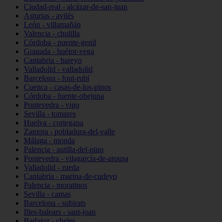
Ciudad-real - alcázar-de-san-juan
Asturias - avilés
León - villamañán
Valencia - chulilla
Córdoba - puente-genil
Granada - huétor-vega
Cantabria - bareyo
Valladolid - valladolid
Barcelona - font-rubí
Cuenca - casas-de-los-pinos
Córdoba - fuente-obejuna
Pontevedra - vigo
Sevilla - tomares
Huelva - cortegana
Zamora - pobladura-del-valle
Málaga - monda
Palencia - autilla-del-pino
Pontevedra - vilagarcía-de-arousa
Valladolid - rueda
Cantabria - marina-de-cudeyo
Palencia - moratinos
Sevilla - camas
Barcelona - subirats
Illes-balears - sant-joan
Badajoz - cheles