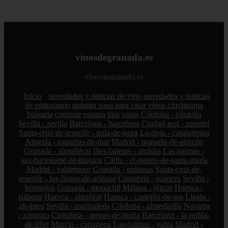
vinosdegranada.es
vinosdegranada.es
Inicio
novedades y noticias de vino
novedades y noticias
de enoturismo
antiguo vaso para catar vinos crucigrama
bulgaria
comprar
espana
tipo
vinos
Córdoba - córdoba
Sevilla - sevilla
Barcelona - barcelona
Ciudad-real - montiel
Santa-cruz-de-tenerife - guía-de-isora
La-rioja - casalarreina
Almería - roquetas-de-mar
Madrid - pozuelo-de-alarcón
Granada - almuñécar
Illes-balears - alcúdia
Las-palmas -
san-bartolomé-de-tirajana
Cádiz - el-puerto-de-santa-maría
Madrid - valdemoro
Granada - pulianas
Santa-cruz-de-
tenerife - los-llanos-de-aridane
Cantabria - suances
Sevilla -
bormujos
Granada - monachil
Málaga - júzcar
Huesca -
isábena
Huesca - alquézar
Huesca - castejón-de-sos
Lleida -
alt-àneu
Sevilla - marinaleda
Córdoba - almedinilla
Navarra
- zangoza
Cantabria - arenas-de-iguña
Barcelona - la-pobla-
de-lillet
Murcia - cartagena
Las-palmas - yaiza
Madrid -