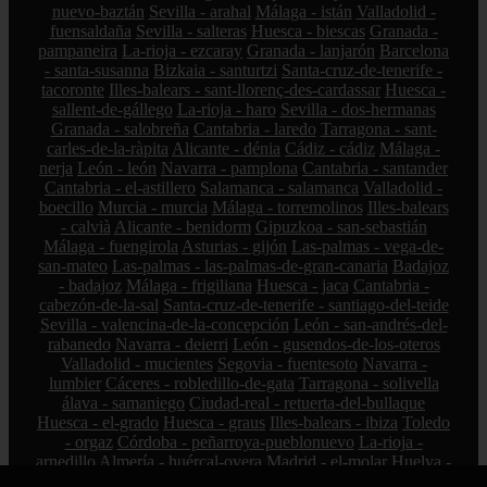
nuevo-baztán
Sevilla - arahal
Málaga - istán
Valladolid -
fuensaldaña
Sevilla - salteras
Huesca - biescas
Granada -
pampaneira
La-rioja - ezcaray
Granada - lanjarón
Barcelona
- santa-susanna
Bizkaia - santurtzi
Santa-cruz-de-tenerife -
tacoronte
Illes-balears - sant-llorenç-des-cardassar
Huesca -
sallent-de-gállego
La-rioja - haro
Sevilla - dos-hermanas
Granada - salobreña
Cantabria - laredo
Tarragona - sant-
carles-de-la-ràpita
Alicante - dénia
Cádiz - cádiz
Málaga -
nerja
León - león
Navarra - pamplona
Cantabria - santander
Cantabria - el-astillero
Salamanca - salamanca
Valladolid -
boecillo
Murcia - murcia
Málaga - torremolinos
Illes-balears
- calvià
Alicante - benidorm
Gipuzkoa - san-sebastián
Málaga - fuengirola
Asturias - gijón
Las-palmas - vega-de-
san-mateo
Las-palmas - las-palmas-de-gran-canaria
Badajoz
- badajoz
Málaga - frigiliana
Huesca - jaca
Cantabria -
cabezón-de-la-sal
Santa-cruz-de-tenerife - santiago-del-teide
Sevilla - valencina-de-la-concepción
León - san-andrés-del-
rabanedo
Navarra - deierri
León - gusendos-de-los-oteros
Valladolid - mucientes
Segovia - fuentesoto
Navarra -
lumbier
Cáceres - robledillo-de-gata
Tarragona - solivella
álava - samaniego
Ciudad-real - retuerta-del-bullaque
Huesca - el-grado
Huesca - graus
Illes-balears - ibiza
Toledo
- orgaz
Córdoba - peñarroya-pueblonuevo
La-rioja -
arnedillo
Almería - huércal-overa
Madrid - el-molar
Huelva -
bollullos-par-del-condado
Málaga - algarrobo
Las-palmas -