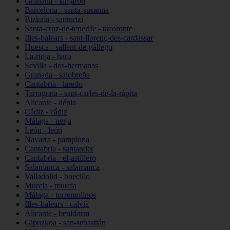
Granada - lanjarón
Barcelona - santa-susanna
Bizkaia - santurtzi
Santa-cruz-de-tenerife - tacoronte
Illes-balears - sant-llorenç-des-cardassar
Huesca - sallent-de-gállego
La-rioja - haro
Sevilla - dos-hermanas
Granada - salobreña
Cantabria - laredo
Tarragona - sant-carles-de-la-ràpita
Alicante - dénia
Cádiz - cádiz
Málaga - nerja
León - león
Navarra - pamplona
Cantabria - santander
Cantabria - el-astillero
Salamanca - salamanca
Valladolid - boecillo
Murcia - murcia
Málaga - torremolinos
Illes-balears - calvià
Alicante - benidorm
Gipuzkoa - san-sebastián