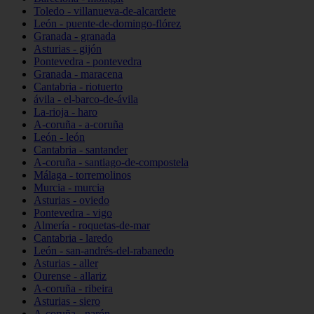
Toledo - villanueva-de-alcardete
León - puente-de-domingo-flórez
Granada - granada
Asturias - gijón
Pontevedra - pontevedra
Granada - maracena
Cantabria - riotuerto
ávila - el-barco-de-ávila
La-rioja - haro
A-coruña - a-coruña
León - león
Cantabria - santander
A-coruña - santiago-de-compostela
Málaga - torremolinos
Murcia - murcia
Asturias - oviedo
Pontevedra - vigo
Almería - roquetas-de-mar
Cantabria - laredo
León - san-andrés-del-rabanedo
Asturias - aller
Ourense - allariz
A-coruña - ribeira
Asturias - siero
A-coruña - narón