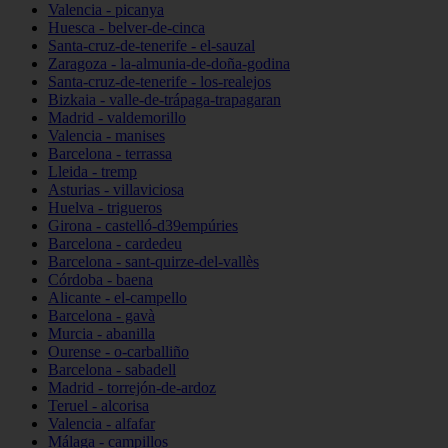
Valencia - picanya
Huesca - belver-de-cinca
Santa-cruz-de-tenerife - el-sauzal
Zaragoza - la-almunia-de-doña-godina
Santa-cruz-de-tenerife - los-realejos
Bizkaia - valle-de-trápaga-trapagaran
Madrid - valdemorillo
Valencia - manises
Barcelona - terrassa
Lleida - tremp
Asturias - villaviciosa
Huelva - trigueros
Girona - castelló-d39empúries
Barcelona - cardedeu
Barcelona - sant-quirze-del-vallès
Córdoba - baena
Alicante - el-campello
Barcelona - gavà
Murcia - abanilla
Ourense - o-carballiño
Barcelona - sabadell
Madrid - torrejón-de-ardoz
Teruel - alcorisa
Valencia - alfafar
Málaga - campillos