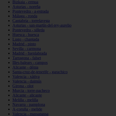
Bizkaia - ermua
Asturias - noreña
Pontevedra - a-estrada
Málaga - ronda
Cantabria - torrelavega
Asturias - san-martín-del-rey-aurelio
Pontevedra - silleda
Huesca - huesca
Lugo - chantada
Madrid - pinto
Sevilla - carmona
Madrid - fuenlabrada
Tarragona - falset
Illes-balears - campos
Alicante - dénia
Santa-cruz-de-tenerife - garachico
Valencia - xàtiva
Valencia - daimús
Girona - olot
Murcia - torre-pacheco
Alicante - alicante
Melilla - melilla
Navarra - pamplona
A-coruña - melide
Valencia - massanassa