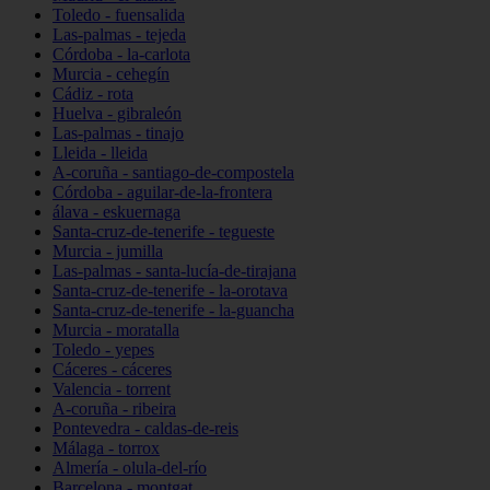
Toledo - fuensalida
Las-palmas - tejeda
Córdoba - la-carlota
Murcia - cehegín
Cádiz - rota
Huelva - gibraleón
Las-palmas - tinajo
Lleida - lleida
A-coruña - santiago-de-compostela
Córdoba - aguilar-de-la-frontera
álava - eskuernaga
Santa-cruz-de-tenerife - tegueste
Murcia - jumilla
Las-palmas - santa-lucía-de-tirajana
Santa-cruz-de-tenerife - la-orotava
Santa-cruz-de-tenerife - la-guancha
Murcia - moratalla
Toledo - yepes
Cáceres - cáceres
Valencia - torrent
A-coruña - ribeira
Pontevedra - caldas-de-reis
Málaga - torrox
Almería - olula-del-río
Barcelona - montgat