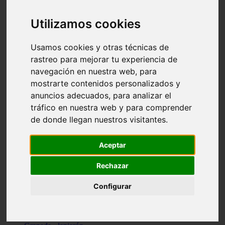
Santa-cruz-de-tenerife - los-llanos-de-aridane
Cantabria - suances
Utilizamos cookies
Sevilla - bormujos
Granada - monachil
Málaga - júzcar
Usamos cookies y otras técnicas de
Huesca - isábena
rastreo para mejorar tu experiencia de
Huesca - alquézar
navegación en nuestra web, para
Huesca - castejón-de-sos
Lleida - alt-àneu
mostrarte contenidos personalizados y
Sevilla - marinaleda
anuncios adecuados, para analizar el
Córdoba - almedinilla
tráfico en nuestra web y para comprender
Navarra - zangoza
Cantabria - arenas-de-iguña
de donde llegan nuestros visitantes.
Barcelona - la-pobla-de-lillet
Murcia - cartagena
Las-palmas - yaiza
Aceptar
Madrid - nuevo-baztán
Sevilla - arahal
Rechazar
Málaga - istán
Valladolid - fuensaldaña
Configurar
Sevilla - salteras
Huesca - biescas
Granada - pampaneira
La-rioja - ezcaray