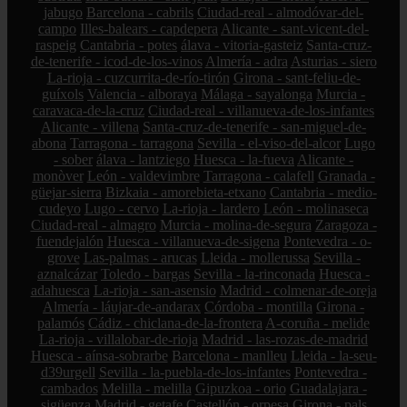
jabugo
Barcelona - cabrils
Ciudad-real - almodóvar-del-
campo
Illes-balears - capdepera
Alicante - sant-vicent-del-
raspeig
Cantabria - potes
álava - vitoria-gasteiz
Santa-cruz-
de-tenerife - icod-de-los-vinos
Almería - adra
Asturias - siero
La-rioja - cuzcurrita-de-río-tirón
Girona - sant-feliu-de-
guíxols
Valencia - alboraya
Málaga - sayalonga
Murcia -
caravaca-de-la-cruz
Ciudad-real - villanueva-de-los-infantes
Alicante - villena
Santa-cruz-de-tenerife - san-miguel-de-
abona
Tarragona - tarragona
Sevilla - el-viso-del-alcor
Lugo
- sober
álava - lantziego
Huesca - la-fueva
Alicante -
monòver
León - valdevimbre
Tarragona - calafell
Granada -
güejar-sierra
Bizkaia - amorebieta-etxano
Cantabria - medio-
cudeyo
Lugo - cervo
La-rioja - lardero
León - molinaseca
Ciudad-real - almagro
Murcia - molina-de-segura
Zaragoza -
fuendejalón
Huesca - villanueva-de-sigena
Pontevedra - o-
grove
Las-palmas - arucas
Lleida - mollerussa
Sevilla -
aznalcázar
Toledo - bargas
Sevilla - la-rinconada
Huesca -
adahuesca
La-rioja - san-asensio
Madrid - colmenar-de-oreja
Almería - láujar-de-andarax
Córdoba - montilla
Girona -
palamós
Cádiz - chiclana-de-la-frontera
A-coruña - melide
La-rioja - villalobar-de-rioja
Madrid - las-rozas-de-madrid
Huesca - aínsa-sobrarbe
Barcelona - manlleu
Lleida - la-seu-
d39urgell
Sevilla - la-puebla-de-los-infantes
Pontevedra -
cambados
Melilla - melilla
Gipuzkoa - orio
Guadalajara -
sigüenza
Madrid - getafe
Castellón - orpesa
Girona - pals