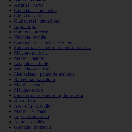
Asturias - navia
Gipuzkoa - hondarribia
Gipuzkoa - irun
Ciudad-real - ciudad-real
Lugo - lugo
Ourense - ourense
Valencia - gandia
Ourense - san-cibrao-das-viñas
Santa-cruz-de-tenerife - puerto-de-la-cruz
Málaga - marbella
Madrid - madrid
Las-palmas - telde
Valencia - valencia
Illes-balears - palma-de-mallorca
Barcelona - barcelona
Madrid - leganés
Málaga - torrox
Santa-cruz-de-tenerife - guía-de-isora
álava - leza
A-coruña - carballo
Madrid - el-boalo
Lugo - monterroso
Asturias - avilés
Granada - monachil