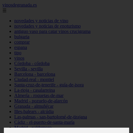
vinosdegranada.es
☰
novedades y noticias de vino
novedades y noticias de enoturismo
antiguo vaso para catar vinos crucigrama
bulgaria
comprar
espana
tipo
vinos
Córdoba - córdoba
Sevilla - sevilla
Barcelona - barcelona
Ciudad-real - montiel
Santa-cruz-de-tenerife - guía-de-isora
La-rioja - casalarreina
Almería - roquetas-de-mar
Madrid - pozuelo-de-alarcón
Granada - almuñécar
Illes-balears - alcúdia
Las-palmas - san-bartolomé-de-tirajana
Cádiz - el-puerto-de-santa-maría
Madrid - valdemoro
Granada - pulianas