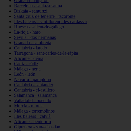
Granada - lanjarón
Barcelona - santa-susanna
Bizkaia - santurtzi
Santa-cruz-de-tenerife - tacoronte
Illes-balears - sant-llorenç-des-cardassar
Huesca - sallent-de-gállego
La-rioja - haro
Sevilla - dos-hermanas
Granada - salobreña
Cantabria - laredo
Tarragona - sant-carles-de-la-ràpita
Alicante - dénia
Cádiz - cádiz
Málaga - nerja
León - león
Navarra - pamplona
Cantabria - santander
Cantabria - el-astillero
Salamanca - salamanca
Valladolid - boecillo
Murcia - murcia
Málaga - torremolinos
Illes-balears - calvià
Alicante - benidorm
Gipuzkoa - san-sebastián