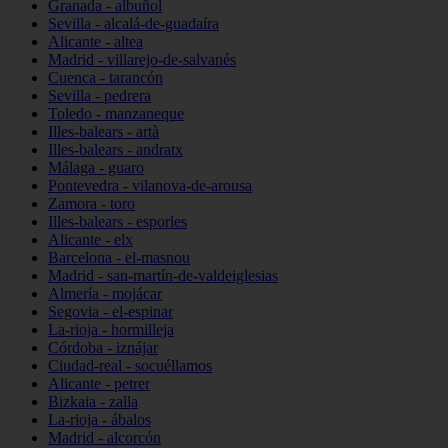
Granada - albuñol
Sevilla - alcalá-de-guadaíra
Alicante - altea
Madrid - villarejo-de-salvanés
Cuenca - tarancón
Sevilla - pedrera
Toledo - manzaneque
Illes-balears - artà
Illes-balears - andratx
Málaga - guaro
Pontevedra - vilanova-de-arousa
Zamora - toro
Illes-balears - esporles
Alicante - elx
Barcelona - el-masnou
Madrid - san-martín-de-valdeiglesias
Almería - mojácar
Segovia - el-espinar
La-rioja - hormilleja
Córdoba - iznájar
Ciudad-real - socuéllamos
Alicante - petrer
Bizkaia - zalla
La-rioja - ábalos
Madrid - alcorcón