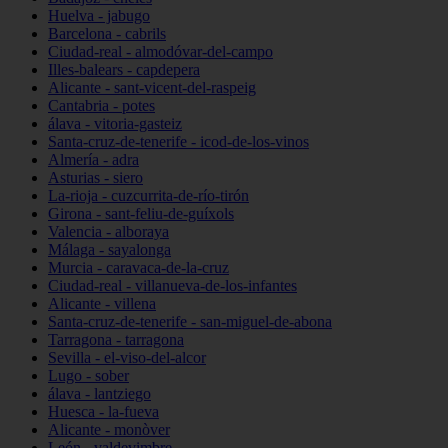
Huelva - jabugo
Barcelona - cabrils
Ciudad-real - almodóvar-del-campo
Illes-balears - capdepera
Alicante - sant-vicent-del-raspeig
Cantabria - potes
álava - vitoria-gasteiz
Santa-cruz-de-tenerife - icod-de-los-vinos
Almería - adra
Asturias - siero
La-rioja - cuzcurrita-de-río-tirón
Girona - sant-feliu-de-guíxols
Valencia - alboraya
Málaga - sayalonga
Murcia - caravaca-de-la-cruz
Ciudad-real - villanueva-de-los-infantes
Alicante - villena
Santa-cruz-de-tenerife - san-miguel-de-abona
Tarragona - tarragona
Sevilla - el-viso-del-alcor
Lugo - sober
álava - lantziego
Huesca - la-fueva
Alicante - monòver
León - valdevimbre