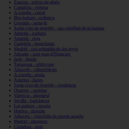
Zamora - peleas-de-abajo
Cantabria - reinosa
A-coruña - carral
Illes-balears - pollença
Granada - santa-fe
Santa-cruz-de-tenerife - san-cristóbal-de-la-laguna
Almería - padules
Almería - rioja
Castellón - benicàssim
Madrid - san-sebastián-de-los-reyes
Alicante - sant-joan-d39alacant
Jaén - úbeda
Tarragona - ulldecona
Albacete - villarrobledo
A-coruña - arzúa
Asturias - llanes
Santa-cruz-de-tenerife - candelaria
Ourense - ourense
Valencia - algemesí
Sevilla - badolatosa
Las-palmas - mogán
Huelva - almonte
Albacete - chinchilla-de-monte-aragón
Madrid - alpedrete
Cantabria - noja