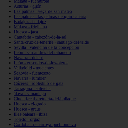
Málaga - fuengirola
Asturias - gijón
Las-palmas - vega-de-san-mateo
Las-palmas - las-palmas-de-gran-canaria
Badajoz - badajoz
Málaga - frigiliana
Huesca - jaca
Cantabria - cabezón-de-la-sal
Santa-cruz-de-tenerife - santiago-del-teide
Sevilla - valencina-de-la-concepción
León - san-andrés-del-rabanedo
Navarra - deierri
León - gusendos-de-los-oteros
Valladolid - mucientes
Segovia - fuentesoto
Navarra - lumbier
Cáceres - robledillo-de-gata
Tarragona - solivella
álava - samaniego
Ciudad-real - retuerta-del-bullaque
Huesca - el-grado
Huesca - graus
Illes-balears - ibiza
Toledo - orgaz
Córdoba - peñarroya-pueblonuevo