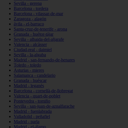
Sevilla - gerena
Barcelona - tordera
Barcelona - vilassar-de-mar
Zaragoza - alagón
ávila - el-barraco
Santa-cruz-de-tenerife - arona
Granada - huétor-tájar
Sevilla - albaida-del-aljarafe
Valencia - alcàsser
Ciudad-real - daimiel
Sevilla - la-algaba
Madrid - san-fernando-de-henares
Toledo - toledo
Asturias - mieres
Salamanca - candelario
Granada - huéscar
Madrid - leganés
Barcelona - cornellà-de-llobregat
Valencia - quart-de-poblet
Pontevedra - tomiño
Sevilla - san-juan-de-aznalfarache
Madrid - fuenlabrada
Valladolid - peñafiel
Madrid - parla
Madrid - el-álamo