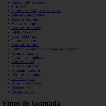
Ciudad-real - tomelloso
Jaén - jaén
Pontevedra - vilagarcía-de-arousa
Ourense - o-carballiño
Alicante - teulada
Murcia - cartagena
Alicante - benidorm
Gipuzkoa - eibar
León - la-bañeza
Pontevedra - meis
Palencia - palencia
Santa-cruz-de-tenerife - santa-cruz-de-tenerife
Valencia - paterna
Las-palmas - agüimes
Alicante - alcoi
Valencia - alaquàs
A-coruña - cabanas
Alicante - el-campello
Asturias - grado
Valencia - benetússer
Ourense - verín
Girona - mieres
Vinos de Granada