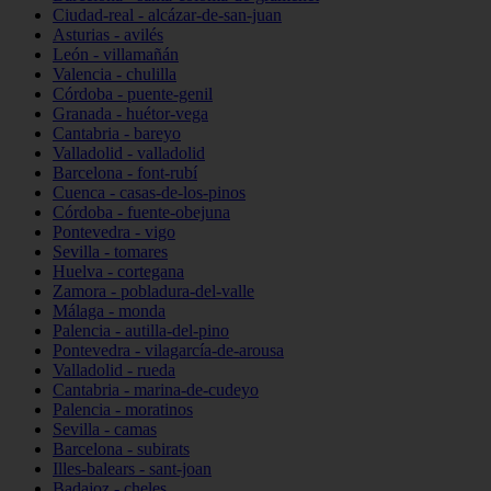
Ciudad-real - alcázar-de-san-juan
Asturias - avilés
León - villamañán
Valencia - chulilla
Córdoba - puente-genil
Granada - huétor-vega
Cantabria - bareyo
Valladolid - valladolid
Barcelona - font-rubí
Cuenca - casas-de-los-pinos
Córdoba - fuente-obejuna
Pontevedra - vigo
Sevilla - tomares
Huelva - cortegana
Zamora - pobladura-del-valle
Málaga - monda
Palencia - autilla-del-pino
Pontevedra - vilagarcía-de-arousa
Valladolid - rueda
Cantabria - marina-de-cudeyo
Palencia - moratinos
Sevilla - camas
Barcelona - subirats
Illes-balears - sant-joan
Badajoz - cheles