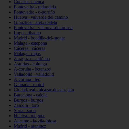
Cuenca - cuenca
Pontevedra - redondela
Pontevedra - o-porriño
Huelva - valverde-del-camino
Gipuzkoa - aretxabaleta
Pontevedra - vilanova-de-arousa
Lugo - ribadeo
Madrid - boadilla-del-monte
Málaga - estepona
Cáceres - cáceres
Málaga - mijas
Zaragoza - cariñena
Asturias - colunga
A-coruña - betanzos
Valladolid - valladolid
A-coruña - teo
Granada - motril
Ciudad-real - alcázar-de-san-juan
Barcelona - calella
Burgos - burgos
Zamora - toro
Soria - soria
Huelva - moguer
Alicante - la-vila-joiosa
Madrid - aranjuez