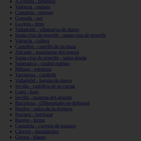
A-coruña - betanzos
Valencia - mislata
Cantabria - miengo
Granada - gor
La-rioja - tirgo
Valladolid - villanueva-de-duero
Santa-cruz-de-tenerife - santa-cruz-de-tenerife
Valencia - cullera
Castellón - castelló-de-la-plana
Alicante - guardamar-del-segura
Santa-cruz-de-tenerife - santa-úrsula
Salamanca - ciudad-rodrigo
Málaga - estepona
Tarragona - cambrils
Valladolid - laguna-de-duero
Sevilla - castilleja-de-la-cuesta
Lugo - lugo
Sevilla - mairena-del-aljarafe
Barcelona - l39hospitalet-de-llobregat
Huelva - palos-de-la-frontera
Navarra - berriozar
Burgos - lerma
Cantabria - corvera-de-toranzo
Cáceres - montánchez
Girona - blanes