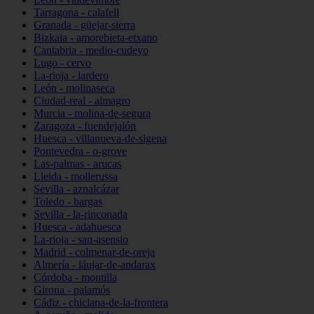
Tarragona - calafell
Granada - güejar-sierra
Bizkaia - amorebieta-etxano
Cantabria - medio-cudeyo
Lugo - cervo
La-rioja - lardero
León - molinaseca
Ciudad-real - almagro
Murcia - molina-de-segura
Zaragoza - fuendejalón
Huesca - villanueva-de-sigena
Pontevedra - o-grove
Las-palmas - arucas
Lleida - mollerussa
Sevilla - aznalcázar
Toledo - bargas
Sevilla - la-rinconada
Huesca - adahuesca
La-rioja - san-asensio
Madrid - colmenar-de-oreja
Almería - láujar-de-andarax
Córdoba - montilla
Girona - palamós
Cádiz - chiclana-de-la-frontera