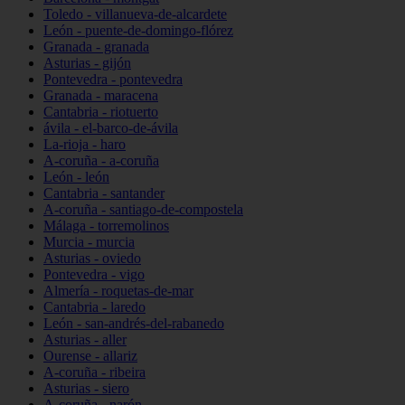
Toledo - villanueva-de-alcardete
León - puente-de-domingo-flórez
Granada - granada
Asturias - gijón
Pontevedra - pontevedra
Granada - maracena
Cantabria - riotuerto
ávila - el-barco-de-ávila
La-rioja - haro
A-coruña - a-coruña
León - león
Cantabria - santander
A-coruña - santiago-de-compostela
Málaga - torremolinos
Murcia - murcia
Asturias - oviedo
Pontevedra - vigo
Almería - roquetas-de-mar
Cantabria - laredo
León - san-andrés-del-rabanedo
Asturias - aller
Ourense - allariz
A-coruña - ribeira
Asturias - siero
A-coruña - narón