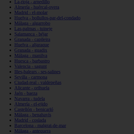
La-rioja - arnedillo
Almería - huércal-overa
Madrid - el-molar
Huelva - bollullos-par-del-condado
Málaga - algarrobo
Las-palmas - tuineje
Salamanca - béjar
Granada - capileira
Huelva - aljaraque
Granada - guadix
Málaga - manilva
Huesca - barbastro
Valencia - sagunt
Illes-balears - ses-salines
Sevilla - carmona
Ciudad-real - valdepeñas
Alicante - orihuela
Jaén - baeza
Navarra - tudela
Almería - el-ejido
Castellón - benicarló
Málaga - benahavís
Madrid - coslada
Barcelona - malgrat-de-mar
Málaga - antequera