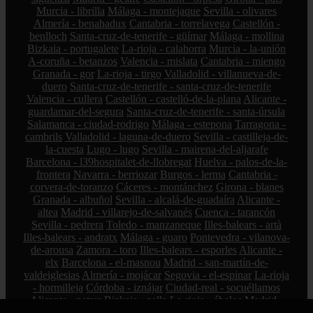
Murcia - librilla
Málaga - montejaque
Sevilla - olivares
Almería - benahadux
Cantabria - torrelavega
Castellón -
benlloch
Santa-cruz-de-tenerife - güímar
Málaga - mollina
Bizkaia - portugalete
La-rioja - calahorra
Murcia - la-unión
A-coruña - betanzos
Valencia - mislata
Cantabria - miengo
Granada - gor
La-rioja - tirgo
Valladolid - villanueva-de-
duero
Santa-cruz-de-tenerife - santa-cruz-de-tenerife
Valencia - cullera
Castellón - castelló-de-la-plana
Alicante -
guardamar-del-segura
Santa-cruz-de-tenerife - santa-úrsula
Salamanca - ciudad-rodrigo
Málaga - estepona
Tarragona -
cambrils
Valladolid - laguna-de-duero
Sevilla - castilleja-de-
la-cuesta
Lugo - lugo
Sevilla - mairena-del-aljarafe
Barcelona - l39hospitalet-de-llobregat
Huelva - palos-de-la-
frontera
Navarra - berriozar
Burgos - lerma
Cantabria -
corvera-de-toranzo
Cáceres - montánchez
Girona - blanes
Granada - albuñol
Sevilla - alcalá-de-guadaíra
Alicante -
altea
Madrid - villarejo-de-salvanés
Cuenca - tarancón
Sevilla - pedrera
Toledo - manzaneque
Illes-balears - artà
Illes-balears - andratx
Málaga - guaro
Pontevedra - vilanova-
de-arousa
Zamora - toro
Illes-balears - esporles
Alicante -
elx
Barcelona - el-masnou
Madrid - san-martín-de-
valdeiglesias
Almería - mojácar
Segovia - el-espinar
La-rioja
- hormilleja
Córdoba - iznájar
Ciudad-real - socuéllamos
Alicante - petrer
Bizkaia - zalla
La-rioja - ábalos
Madrid -
alcorcón
Zamora - peleas-de-abajo
Cantabria - reinosa
A-