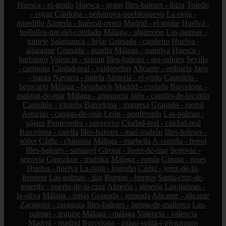
Huesca - el-grado
Huesca - graus
Illes-balears - ibiza
Toledo
- orgaz
Córdoba - peñarroya-pueblonuevo
La-rioja -
arnedillo
Almería - huércal-overa
Madrid - el-molar
Huelva -
bollullos-par-del-condado
Málaga - algarrobo
Las-palmas -
tuineje
Salamanca - béjar
Granada - capileira
Huelva -
aljaraque
Granada - guadix
Málaga - manilva
Huesca -
barbastro
Valencia - sagunt
Illes-balears - ses-salines
Sevilla
- carmona
Ciudad-real - valdepeñas
Alicante - orihuela
Jaén
- baeza
Navarra - tudela
Almería - el-ejido
Castellón -
benicarló
Málaga - benahavís
Madrid - coslada
Barcelona -
malgrat-de-mar
Málaga - antequera
Jaén - castillo-de-locubín
Castellón - vinaròs
Barcelona - manresa
Granada - motril
Asturias - cangas-de-onís
León - ponferrada
Las-palmas -
pájara
Pontevedra - sanxenxo
Ciudad-real - ciudad-real
Barcelona - calella
Illes-balears - maó-mahón
Illes-balears -
sóller
Cádiz - chipiona
Málaga - marbella
A-coruña - ferrol
Illes-balears - santanyí
Girona - lloret-de-mar
Segovia -
segovia
Gipuzkoa - mutriku
Málaga - ronda
Girona - roses
Huelva - huelva
La-rioja - logroño
Cádiz - jerez-de-la-
frontera
Las-palmas - tías
Burgos - burgos
Santa-cruz-de-
tenerife - puerto-de-la-cruz
Almería - almería
Las-palmas -
la-oliva
Málaga - mijas
Granada - granada
Alicante - alicante
Zaragoza - zaragoza
Illes-balears - palma-de-mallorca
Las-
palmas - teguise
Málaga - málaga
Valencia - valencia
Madrid - madrid
Barcelona - palau-solità-i-plegamans