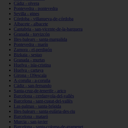
Cádiz - olvera
Pontevedra - pontevedra
Sevilla - gines
Córdoba - villanueva-de-córdoba
Albacete - albacete
Cantabria - san-vicente-de-la-barquera
Granada - torvizcón
Illes-balears - santa-margalida
Pontevedra - marín
Zamora - el-perdigón
Bizkaia - sestao
Granada - murtas
Huelva - isla-cristina
Huelva - cartaya
Girona - l39escala
A-coruña - a-coruña
Cádiz - san-fernando
Santa-cruz-de-tenerife - arico
Barcelona - cerdanyola-del-vallès
Barcelona - sant-cugat-del-vallès
Las-palmas - santa-brígida
Illes-balears - santa-eulària-des-riu
Barcelona - mataró
Murcia - san-javier
Barcelona - santa-coloma-de-gramenet