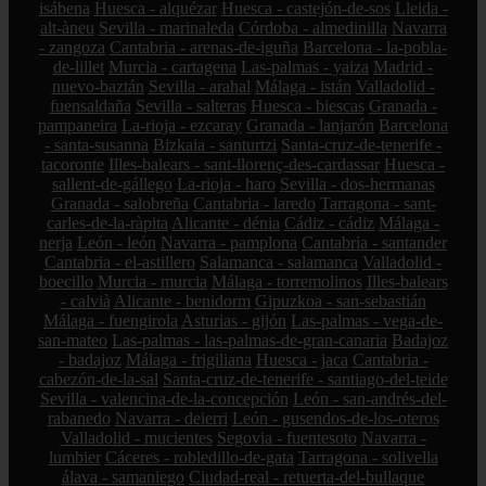
isábena
Huesca - alquézar
Huesca - castejón-de-sos
Lleida -
alt-àneu
Sevilla - marinaleda
Córdoba - almedinilla
Navarra
- zangoza
Cantabria - arenas-de-iguña
Barcelona - la-pobla-
de-lillet
Murcia - cartagena
Las-palmas - yaiza
Madrid -
nuevo-baztán
Sevilla - arahal
Málaga - istán
Valladolid -
fuensaldaña
Sevilla - salteras
Huesca - biescas
Granada -
pampaneira
La-rioja - ezcaray
Granada - lanjarón
Barcelona
- santa-susanna
Bizkaia - santurtzi
Santa-cruz-de-tenerife -
tacoronte
Illes-balears - sant-llorenç-des-cardassar
Huesca -
sallent-de-gállego
La-rioja - haro
Sevilla - dos-hermanas
Granada - salobreña
Cantabria - laredo
Tarragona - sant-
carles-de-la-ràpita
Alicante - dénia
Cádiz - cádiz
Málaga -
nerja
León - león
Navarra - pamplona
Cantabria - santander
Cantabria - el-astillero
Salamanca - salamanca
Valladolid -
boecillo
Murcia - murcia
Málaga - torremolinos
Illes-balears
- calvià
Alicante - benidorm
Gipuzkoa - san-sebastián
Málaga - fuengirola
Asturias - gijón
Las-palmas - vega-de-
san-mateo
Las-palmas - las-palmas-de-gran-canaria
Badajoz
- badajoz
Málaga - frigiliana
Huesca - jaca
Cantabria -
cabezón-de-la-sal
Santa-cruz-de-tenerife - santiago-del-teide
Sevilla - valencina-de-la-concepción
León - san-andrés-del-
rabanedo
Navarra - deierri
León - gusendos-de-los-oteros
Valladolid - mucientes
Segovia - fuentesoto
Navarra -
lumbier
Cáceres - robledillo-de-gata
Tarragona - solivella
álava - samaniego
Ciudad-real - retuerta-del-bullaque