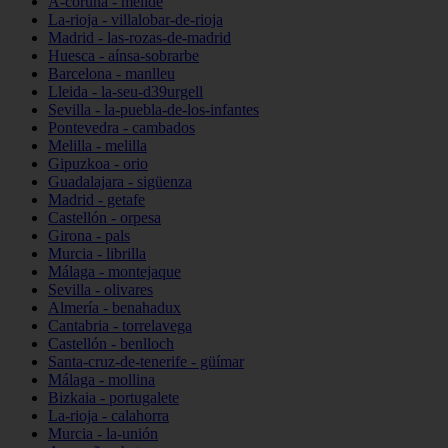
A-coruña - melide
La-rioja - villalobar-de-rioja
Madrid - las-rozas-de-madrid
Huesca - aínsa-sobrarbe
Barcelona - manlleu
Lleida - la-seu-d39urgell
Sevilla - la-puebla-de-los-infantes
Pontevedra - cambados
Melilla - melilla
Gipuzkoa - orio
Guadalajara - sigüenza
Madrid - getafe
Castellón - orpesa
Girona - pals
Murcia - librilla
Málaga - montejaque
Sevilla - olivares
Almería - benahadux
Cantabria - torrelavega
Castellón - benlloch
Santa-cruz-de-tenerife - güímar
Málaga - mollina
Bizkaia - portugalete
La-rioja - calahorra
Murcia - la-unión