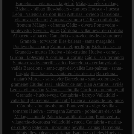
Barcelona - vilanova-i-la-geltrú
Málaga - vélez-málaga
Bizkaia - bilbao
Illes-balears - campos
Huesca - huesca
León - valencia-de-don-juan
Asturias - oviedo
Barcelona -
vilanova-del-camí
Zamora - zamora
Cádiz - conil-de-la-
frontera
Málaga - cártama
Cádiz - olvera
Pontevedra -
pontevedra
Sevilla - gines
Córdoba - villanueva-de-córdoba
Albacete - albacete
Cantabria - san-vicente-de-la-barquera
Granada - torvizcón
Illes-balears - santa-margalida
Pontevedra - marín
Zamora - el-perdigón
Bizkaia - sestao
Granada - murtas
Huelva - isla-cristina
Huelva - cartaya
Girona - l39escala
A-coruña - a-coruña
Cádiz - san-fernando
Santa-cruz-de-tenerife - arico
Barcelona - cerdanyola-del-
vallès
Barcelona - sant-cugat-del-vallès
Las-palmas - santa-
brígida
Illes-balears - santa-eulària-des-riu
Barcelona -
mataró
Murcia - san-javier
Barcelona - santa-coloma-de-
gramenet
Ciudad-real - alcázar-de-san-juan
Asturias - avilés
León - villamañán
Valencia - chulilla
Córdoba - puente-genil
Granada - huétor-vega
Cantabria - bareyo
Valladolid -
valladolid
Barcelona - font-rubí
Cuenca - casas-de-los-pinos
Córdoba - fuente-obejuna
Pontevedra - vigo
Sevilla -
tomares
Huelva - cortegana
Zamora - pobladura-del-valle
Málaga - monda
Palencia - autilla-del-pino
Pontevedra -
vilagarcía-de-arousa
Valladolid - rueda
Cantabria - marina-
de-cudeyo
Palencia - moratinos
Sevilla - camas
Barcelona -
subirats
Illes-balears - sant-joan
Badajoz - cheles
Huelva -