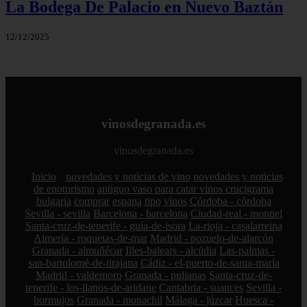
La Bodega De Palacio en Nuevo Baztán
12/12/2025
vinosdegranada.es
vinosdegranada.es
Inicio
novedades y noticias de vino
novedades y noticias
de enoturismo
antiguo vaso para catar vinos crucigrama
bulgaria
comprar
espana
tipo
vinos
Córdoba - córdoba
Sevilla - sevilla
Barcelona - barcelona
Ciudad-real - montiel
Santa-cruz-de-tenerife - guía-de-isora
La-rioja - casalarreina
Almería - roquetas-de-mar
Madrid - pozuelo-de-alarcón
Granada - almuñécar
Illes-balears - alcúdia
Las-palmas -
san-bartolomé-de-tirajana
Cádiz - el-puerto-de-santa-maría
Madrid - valdemoro
Granada - pulianas
Santa-cruz-de-
tenerife - los-llanos-de-aridane
Cantabria - suances
Sevilla -
bormujos
Granada - monachil
Málaga - júzcar
Huesca -