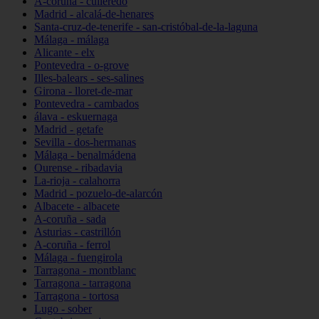
A-coruña - culleredo
Madrid - alcalá-de-henares
Santa-cruz-de-tenerife - san-cristóbal-de-la-laguna
Málaga - málaga
Alicante - elx
Pontevedra - o-grove
Illes-balears - ses-salines
Girona - lloret-de-mar
Pontevedra - cambados
álava - eskuernaga
Madrid - getafe
Sevilla - dos-hermanas
Málaga - benalmádena
Ourense - ribadavia
La-rioja - calahorra
Madrid - pozuelo-de-alarcón
Albacete - albacete
A-coruña - sada
Asturias - castrillón
A-coruña - ferrol
Málaga - fuengirola
Tarragona - montblanc
Tarragona - tarragona
Tarragona - tortosa
Lugo - sober