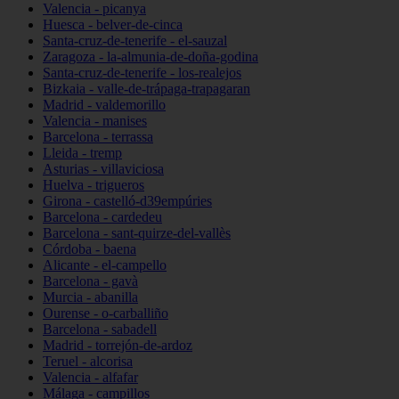
Valencia - picanya
Huesca - belver-de-cinca
Santa-cruz-de-tenerife - el-sauzal
Zaragoza - la-almunia-de-doña-godina
Santa-cruz-de-tenerife - los-realejos
Bizkaia - valle-de-trápaga-trapagaran
Madrid - valdemorillo
Valencia - manises
Barcelona - terrassa
Lleida - tremp
Asturias - villaviciosa
Huelva - trigueros
Girona - castelló-d39empúries
Barcelona - cardedeu
Barcelona - sant-quirze-del-vallès
Córdoba - baena
Alicante - el-campello
Barcelona - gavà
Murcia - abanilla
Ourense - o-carballiño
Barcelona - sabadell
Madrid - torrejón-de-ardoz
Teruel - alcorisa
Valencia - alfafar
Málaga - campillos