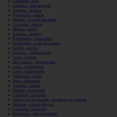
Cantabria - noja
Córdoba - puente-genil
Asturias - laviana
Pontevedra - marín
Madrid - torrejón-de-ardoz
A-coruña - oleiros
Málaga - nerja
Asturias - langreo
Pontevedra - ponteareas
Pontevedra - a-illa-de-arousa
Sevilla - sevilla
Navarra - estella-lizarra
Lugo - viveiro
Illes-balears - es-mercadal
Lugo - mondoñedo
León - valdevimbre
Valladolid - rueda
álava - laguardia
Asturias - mieres
Madrid - el-escorial
Castellón - moncofa
Santa-cruz-de-tenerife - los-llanos-de-aridane
Asturias - cangas-de-onís
Castellón - benicarló
Barcelona - sant-joan-despí