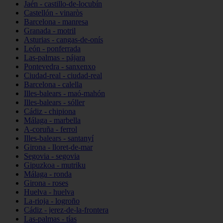
Jaén - castillo-de-locubín
Castellón - vinaròs
Barcelona - manresa
Granada - motril
Asturias - cangas-de-onís
León - ponferrada
Las-palmas - pájara
Pontevedra - sanxenxo
Ciudad-real - ciudad-real
Barcelona - calella
Illes-balears - maó-mahón
Illes-balears - sóller
Cádiz - chipiona
Málaga - marbella
A-coruña - ferrol
Illes-balears - santanyí
Girona - lloret-de-mar
Segovia - segovia
Gipuzkoa - mutriku
Málaga - ronda
Girona - roses
Huelva - huelva
La-rioja - logroño
Cádiz - jerez-de-la-frontera
Las-palmas - tías