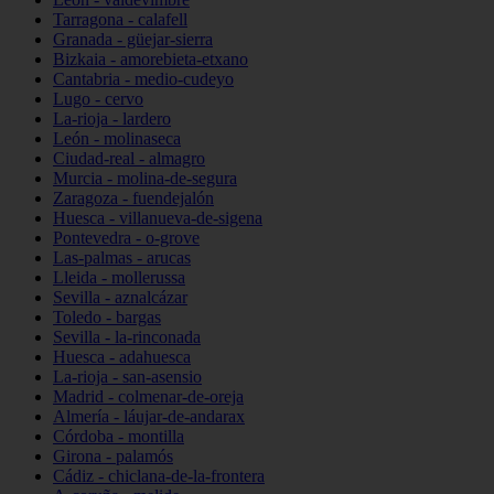
Tarragona - calafell
Granada - güejar-sierra
Bizkaia - amorebieta-etxano
Cantabria - medio-cudeyo
Lugo - cervo
La-rioja - lardero
León - molinaseca
Ciudad-real - almagro
Murcia - molina-de-segura
Zaragoza - fuendejalón
Huesca - villanueva-de-sigena
Pontevedra - o-grove
Las-palmas - arucas
Lleida - mollerussa
Sevilla - aznalcázar
Toledo - bargas
Sevilla - la-rinconada
Huesca - adahuesca
La-rioja - san-asensio
Madrid - colmenar-de-oreja
Almería - láujar-de-andarax
Córdoba - montilla
Girona - palamós
Cádiz - chiclana-de-la-frontera