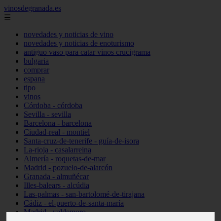
vinosdegranada.es
☰
novedades y noticias de vino
novedades y noticias de enoturismo
antiguo vaso para catar vinos crucigrama
bulgaria
comprar
espana
tipo
vinos
Córdoba - córdoba
Sevilla - sevilla
Barcelona - barcelona
Ciudad-real - montiel
Santa-cruz-de-tenerife - guía-de-isora
La-rioja - casalarreina
Almería - roquetas-de-mar
Madrid - pozuelo-de-alarcón
Granada - almuñécar
Illes-balears - alcúdia
Las-palmas - san-bartolomé-de-tirajana
Cádiz - el-puerto-de-santa-maría
Madrid - valdemoro
Granada - pulianas