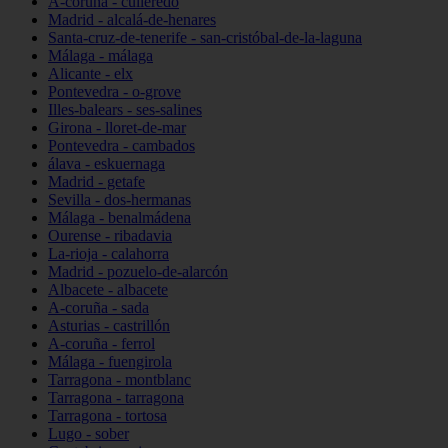
A-coruña - culleredo
Madrid - alcalá-de-henares
Santa-cruz-de-tenerife - san-cristóbal-de-la-laguna
Málaga - málaga
Alicante - elx
Pontevedra - o-grove
Illes-balears - ses-salines
Girona - lloret-de-mar
Pontevedra - cambados
álava - eskuernaga
Madrid - getafe
Sevilla - dos-hermanas
Málaga - benalmádena
Ourense - ribadavia
La-rioja - calahorra
Madrid - pozuelo-de-alarcón
Albacete - albacete
A-coruña - sada
Asturias - castrillón
A-coruña - ferrol
Málaga - fuengirola
Tarragona - montblanc
Tarragona - tarragona
Tarragona - tortosa
Lugo - sober