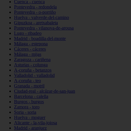
Cuenca - cuenca
Pontevedra - redondela
Pontevedra - o-porriño
Huelva - valverde-del-camino
Gipuzkoa - aretxabaleta
Pontevedra - vilanova-de-arousa
Lugo - ribadeo
Madrid - boadilla-del-monte
Málaga - estepona
Cáceres - cáceres
Málaga - mijas
Zaragoza - cariñena
Asturias - colunga
A-coruña - betanzos
Valladolid - valladolid
A-coruña - teo
Granada - motril
Ciudad-real - alcázar-de-san-juan
Barcelona - calella
Burgos - burgos
Zamora - toro
Soria - soria
Huelva - moguer
Alicante - la-vila-joiosa
Madrid - aranjuez