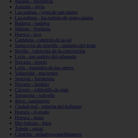
Málaga - fuengirola
Asturias - gijón
Las-palmas - vega-de-san-mateo
Las-palmas - las-palmas-de-gran-canaria
Badajoz - badajoz
Málaga - frigiliana
Huesca - jaca
Cantabria - cabezón-de-la-sal
Santa-cruz-de-tenerife - santiago-del-teide
Sevilla - valencina-de-la-concepción
León - san-andrés-del-rabanedo
Navarra - deierri
León - gusendos-de-los-oteros
Valladolid - mucientes
Segovia - fuentesoto
Navarra - lumbier
Cáceres - robledillo-de-gata
Tarragona - solivella
álava - samaniego
Ciudad-real - retuerta-del-bullaque
Huesca - el-grado
Huesca - graus
Illes-balears - ibiza
Toledo - orgaz
Córdoba - peñarroya-pueblonuevo