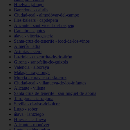
Huelva - jabugo
Barcelona - cabrils
Ciudad-real - almodóvar-del-campo
Illes-balears - capdepera
Alicante - sant-vicent-del-raspeig
Cantabria - potes
álava - vitoria-gasteiz
Santa-cruz-de-tenerife - icod-de-los-vinos
Almería - adra
Asturias - siero
La-rioja - cuzcurrita-de-río-tirón
Girona - sant-feliu-de-guíxols
Valencia - alboraya
Málaga - sayalonga
Murcia - caravaca-de-la-cruz
Ciudad-real - villanueva-de-los-infantes
Alicante - villena
Santa-cruz-de-tenerife - san-miguel-de-abona
Tarragona - tarragona
Sevilla - el-viso-del-alcor
Lugo - sober
álava - lantziego
Huesca - la-fueva
Alicante - monòver
León - valdevimbre