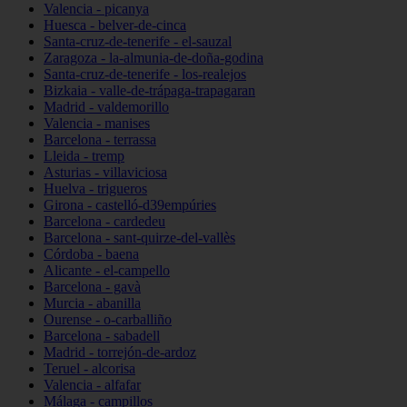
Valencia - picanya
Huesca - belver-de-cinca
Santa-cruz-de-tenerife - el-sauzal
Zaragoza - la-almunia-de-doña-godina
Santa-cruz-de-tenerife - los-realejos
Bizkaia - valle-de-trápaga-trapagaran
Madrid - valdemorillo
Valencia - manises
Barcelona - terrassa
Lleida - tremp
Asturias - villaviciosa
Huelva - trigueros
Girona - castelló-d39empúries
Barcelona - cardedeu
Barcelona - sant-quirze-del-vallès
Córdoba - baena
Alicante - el-campello
Barcelona - gavà
Murcia - abanilla
Ourense - o-carballiño
Barcelona - sabadell
Madrid - torrejón-de-ardoz
Teruel - alcorisa
Valencia - alfafar
Málaga - campillos