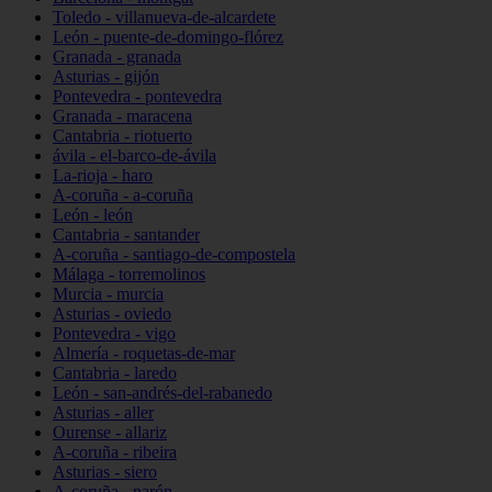
Toledo - villanueva-de-alcardete
León - puente-de-domingo-flórez
Granada - granada
Asturias - gijón
Pontevedra - pontevedra
Granada - maracena
Cantabria - riotuerto
ávila - el-barco-de-ávila
La-rioja - haro
A-coruña - a-coruña
León - león
Cantabria - santander
A-coruña - santiago-de-compostela
Málaga - torremolinos
Murcia - murcia
Asturias - oviedo
Pontevedra - vigo
Almería - roquetas-de-mar
Cantabria - laredo
León - san-andrés-del-rabanedo
Asturias - aller
Ourense - allariz
A-coruña - ribeira
Asturias - siero
A-coruña - narón