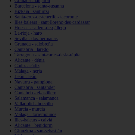
Granada - lanjarón
Barcelona - santa-susanna
Bizkaia - santurtzi
Santa-cruz-de-tenerife - tacoronte
Illes-balears - sant-llorenç-des-cardassar
Huesca - sallent-de-gállego
La-rioja - haro
Sevilla - dos-hermanas
Granada - salobreña
Cantabria - laredo
Tarragona - sant-carles-de-la-ràpita
Alicante - dénia
Cádiz - cádiz
Málaga - nerja
León - león
Navarra - pamplona
Cantabria - santander
Cantabria - el-astillero
Salamanca - salamanca
Valladolid - boecillo
Murcia - murcia
Málaga - torremolinos
Illes-balears - calvià
Alicante - benidorm
Gipuzkoa - san-sebastián