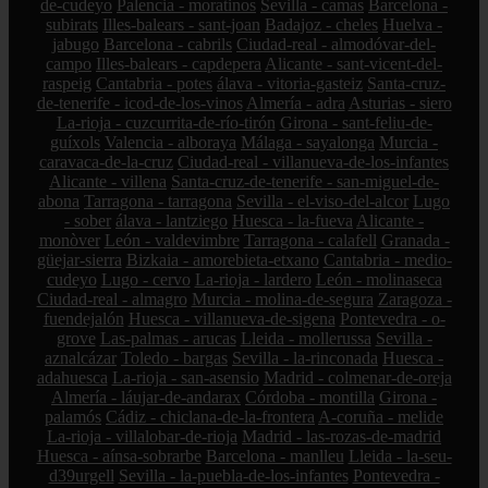
de-cudeyo
Palencia - moratinos
Sevilla - camas
Barcelona -
subirats
Illes-balears - sant-joan
Badajoz - cheles
Huelva -
jabugo
Barcelona - cabrils
Ciudad-real - almodóvar-del-
campo
Illes-balears - capdepera
Alicante - sant-vicent-del-
raspeig
Cantabria - potes
álava - vitoria-gasteiz
Santa-cruz-
de-tenerife - icod-de-los-vinos
Almería - adra
Asturias - siero
La-rioja - cuzcurrita-de-río-tirón
Girona - sant-feliu-de-
guíxols
Valencia - alboraya
Málaga - sayalonga
Murcia -
caravaca-de-la-cruz
Ciudad-real - villanueva-de-los-infantes
Alicante - villena
Santa-cruz-de-tenerife - san-miguel-de-
abona
Tarragona - tarragona
Sevilla - el-viso-del-alcor
Lugo
- sober
álava - lantziego
Huesca - la-fueva
Alicante -
monòver
León - valdevimbre
Tarragona - calafell
Granada -
güejar-sierra
Bizkaia - amorebieta-etxano
Cantabria - medio-
cudeyo
Lugo - cervo
La-rioja - lardero
León - molinaseca
Ciudad-real - almagro
Murcia - molina-de-segura
Zaragoza -
fuendejalón
Huesca - villanueva-de-sigena
Pontevedra - o-
grove
Las-palmas - arucas
Lleida - mollerussa
Sevilla -
aznalcázar
Toledo - bargas
Sevilla - la-rinconada
Huesca -
adahuesca
La-rioja - san-asensio
Madrid - colmenar-de-oreja
Almería - láujar-de-andarax
Córdoba - montilla
Girona -
palamós
Cádiz - chiclana-de-la-frontera
A-coruña - melide
La-rioja - villalobar-de-rioja
Madrid - las-rozas-de-madrid
Huesca - aínsa-sobrarbe
Barcelona - manlleu
Lleida - la-seu-
d39urgell
Sevilla - la-puebla-de-los-infantes
Pontevedra -