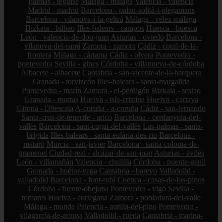
palmas - teguise
Málaga - málaga
Valencia - valencia
Madrid - madrid
Barcelona - palau-solità-i-plegamans
Barcelona - vilanova-i-la-geltrú
Málaga - vélez-málaga
Bizkaia - bilbao
Illes-balears - campos
Huesca - huesca
León - valencia-de-don-juan
Asturias - oviedo
Barcelona -
vilanova-del-camí
Zamora - zamora
Cádiz - conil-de-la-
frontera
Málaga - cártama
Cádiz - olvera
Pontevedra -
pontevedra
Sevilla - gines
Córdoba - villanueva-de-córdoba
Albacete - albacete
Cantabria - san-vicente-de-la-barquera
Granada - torvizcón
Illes-balears - santa-margalida
Pontevedra - marín
Zamora - el-perdigón
Bizkaia - sestao
Granada - murtas
Huelva - isla-cristina
Huelva - cartaya
Girona - l39escala
A-coruña - a-coruña
Cádiz - san-fernando
Santa-cruz-de-tenerife - arico
Barcelona - cerdanyola-del-
vallès
Barcelona - sant-cugat-del-vallès
Las-palmas - santa-
brígida
Illes-balears - santa-eulària-des-riu
Barcelona -
mataró
Murcia - san-javier
Barcelona - santa-coloma-de-
gramenet
Ciudad-real - alcázar-de-san-juan
Asturias - avilés
León - villamañán
Valencia - chulilla
Córdoba - puente-genil
Granada - huétor-vega
Cantabria - bareyo
Valladolid -
valladolid
Barcelona - font-rubí
Cuenca - casas-de-los-pinos
Córdoba - fuente-obejuna
Pontevedra - vigo
Sevilla -
tomares
Huelva - cortegana
Zamora - pobladura-del-valle
Málaga - monda
Palencia - autilla-del-pino
Pontevedra -
vilagarcía-de-arousa
Valladolid - rueda
Cantabria - marina-