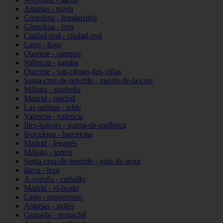
Asturias - navia
Gipuzkoa - hondarribia
Gipuzkoa - irun
Ciudad-real - ciudad-real
Lugo - lugo
Ourense - ourense
Valencia - gandia
Ourense - san-cibrao-das-viñas
Santa-cruz-de-tenerife - puerto-de-la-cruz
Málaga - marbella
Madrid - madrid
Las-palmas - telde
Valencia - valencia
Illes-balears - palma-de-mallorca
Barcelona - barcelona
Madrid - leganés
Málaga - torrox
Santa-cruz-de-tenerife - guía-de-isora
álava - leza
A-coruña - carballo
Madrid - el-boalo
Lugo - monterroso
Asturias - avilés
Granada - monachil