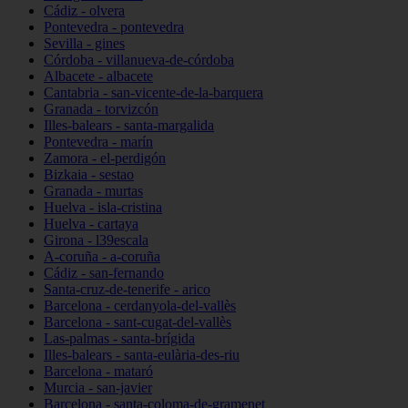
Cádiz - olvera
Pontevedra - pontevedra
Sevilla - gines
Córdoba - villanueva-de-córdoba
Albacete - albacete
Cantabria - san-vicente-de-la-barquera
Granada - torvizcón
Illes-balears - santa-margalida
Pontevedra - marín
Zamora - el-perdigón
Bizkaia - sestao
Granada - murtas
Huelva - isla-cristina
Huelva - cartaya
Girona - l39escala
A-coruña - a-coruña
Cádiz - san-fernando
Santa-cruz-de-tenerife - arico
Barcelona - cerdanyola-del-vallès
Barcelona - sant-cugat-del-vallès
Las-palmas - santa-brígida
Illes-balears - santa-eulària-des-riu
Barcelona - mataró
Murcia - san-javier
Barcelona - santa-coloma-de-gramenet