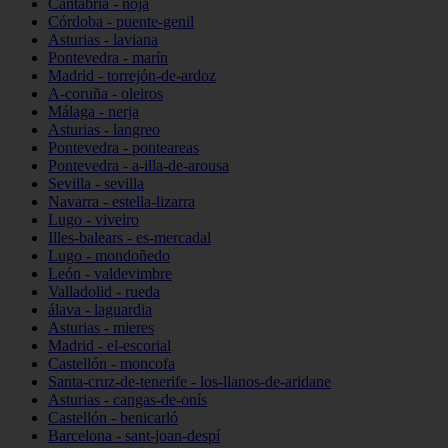
Cantabria - noja
Córdoba - puente-genil
Asturias - laviana
Pontevedra - marín
Madrid - torrejón-de-ardoz
A-coruña - oleiros
Málaga - nerja
Asturias - langreo
Pontevedra - ponteareas
Pontevedra - a-illa-de-arousa
Sevilla - sevilla
Navarra - estella-lizarra
Lugo - viveiro
Illes-balears - es-mercadal
Lugo - mondoñedo
León - valdevimbre
Valladolid - rueda
álava - laguardia
Asturias - mieres
Madrid - el-escorial
Castellón - moncofa
Santa-cruz-de-tenerife - los-llanos-de-aridane
Asturias - cangas-de-onís
Castellón - benicarló
Barcelona - sant-joan-despí