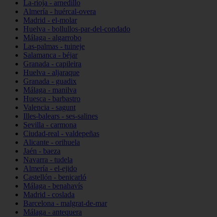
La-rioja - arnedillo
Almería - huércal-overa
Madrid - el-molar
Huelva - bollullos-par-del-condado
Málaga - algarrobo
Las-palmas - tuineje
Salamanca - béjar
Granada - capileira
Huelva - aljaraque
Granada - guadix
Málaga - manilva
Huesca - barbastro
Valencia - sagunt
Illes-balears - ses-salines
Sevilla - carmona
Ciudad-real - valdepeñas
Alicante - orihuela
Jaén - baeza
Navarra - tudela
Almería - el-ejido
Castellón - benicarló
Málaga - benahavís
Madrid - coslada
Barcelona - malgrat-de-mar
Málaga - antequera