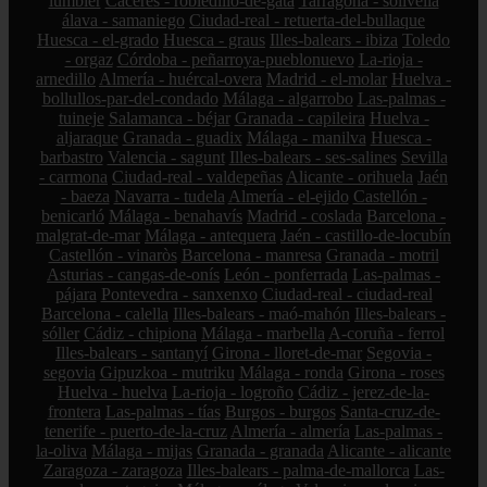
lumbier
Cáceres - robledillo-de-gata
Tarragona - solivella
álava - samaniego
Ciudad-real - retuerta-del-bullaque
Huesca - el-grado
Huesca - graus
Illes-balears - ibiza
Toledo
- orgaz
Córdoba - peñarroya-pueblonuevo
La-rioja -
arnedillo
Almería - huércal-overa
Madrid - el-molar
Huelva -
bollullos-par-del-condado
Málaga - algarrobo
Las-palmas -
tuineje
Salamanca - béjar
Granada - capileira
Huelva -
aljaraque
Granada - guadix
Málaga - manilva
Huesca -
barbastro
Valencia - sagunt
Illes-balears - ses-salines
Sevilla
- carmona
Ciudad-real - valdepeñas
Alicante - orihuela
Jaén
- baeza
Navarra - tudela
Almería - el-ejido
Castellón -
benicarló
Málaga - benahavís
Madrid - coslada
Barcelona -
malgrat-de-mar
Málaga - antequera
Jaén - castillo-de-locubín
Castellón - vinaròs
Barcelona - manresa
Granada - motril
Asturias - cangas-de-onís
León - ponferrada
Las-palmas -
pájara
Pontevedra - sanxenxo
Ciudad-real - ciudad-real
Barcelona - calella
Illes-balears - maó-mahón
Illes-balears -
sóller
Cádiz - chipiona
Málaga - marbella
A-coruña - ferrol
Illes-balears - santanyí
Girona - lloret-de-mar
Segovia -
segovia
Gipuzkoa - mutriku
Málaga - ronda
Girona - roses
Huelva - huelva
La-rioja - logroño
Cádiz - jerez-de-la-
frontera
Las-palmas - tías
Burgos - burgos
Santa-cruz-de-
tenerife - puerto-de-la-cruz
Almería - almería
Las-palmas -
la-oliva
Málaga - mijas
Granada - granada
Alicante - alicante
Zaragoza - zaragoza
Illes-balears - palma-de-mallorca
Las-