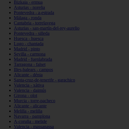
Bizkaia - ermua
Asturias - noreña
Pontevedra - a-estrada
Málaga - ronda
Cantabria - torrelavega
Asturias - san-martín-del-rey-aurelio
Pontevedra - silleda
Huesca - huesca
Lugo - chantada
Madrid - pinto
Sevilla - carmona
Madrid - fuenlabrada
Tarragona - falset
Illes-balears - campos
Alicante - dénia
Santa-cruz-de-tenerife - garachico
Valencia - xàtiva
Valencia - daimús
Girona - olot
Murcia - torre-pacheco
Alicante - alicante
Melilla - melilla
Navarra - pamplona
A-coruña - melide
Valencia - massanassa