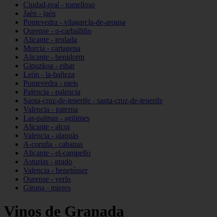
Ciudad-real - tomelloso
Jaén - jaén
Pontevedra - vilagarcía-de-arousa
Ourense - o-carballiño
Alicante - teulada
Murcia - cartagena
Alicante - benidorm
Gipuzkoa - eibar
León - la-bañeza
Pontevedra - meis
Palencia - palencia
Santa-cruz-de-tenerife - santa-cruz-de-tenerife
Valencia - paterna
Las-palmas - agüimes
Alicante - alcoi
Valencia - alaquàs
A-coruña - cabanas
Alicante - el-campello
Asturias - grado
Valencia - benetússer
Ourense - verín
Girona - mieres
Vinos de Granada