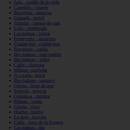
Jaén - castillo-de-locubín
Castellón - vinaròs
Barcelona - manresa
Granada - motril
Asturias - cangas-de-onís
León - ponferrada
Las-palmas - pájara
Pontevedra - sanxenxo
Ciudad-real - ciudad-real
Barcelona - calella
Illes-balears - maó-mahón
Illes-balears - sóller
Cádiz - chipiona
Málaga - marbella
A-coruña - ferrol
Illes-balears - santanyí
Girona - lloret-de-mar
Segovia - segovia
Gipuzkoa - mutriku
Málaga - ronda
Girona - roses
Huelva - huelva
La-rioja - logroño
Cádiz - jerez-de-la-frontera
Las-palmas - tías