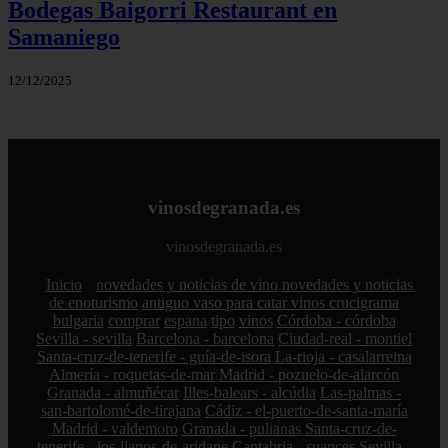
Bodegas Baigorri Restaurant en
Samaniego
12/12/2025
vinosdegranada.es
vinosdegranada.es
Inicio
novedades y noticias de vino
novedades y noticias
de enoturismo
antiguo vaso para catar vinos crucigrama
bulgaria
comprar
espana
tipo
vinos
Córdoba - córdoba
Sevilla - sevilla
Barcelona - barcelona
Ciudad-real - montiel
Santa-cruz-de-tenerife - guía-de-isora
La-rioja - casalarreina
Almería - roquetas-de-mar
Madrid - pozuelo-de-alarcón
Granada - almuñécar
Illes-balears - alcúdia
Las-palmas -
san-bartolomé-de-tirajana
Cádiz - el-puerto-de-santa-maría
Madrid - valdemoro
Granada - pulianas
Santa-cruz-de-
tenerife - los-llanos-de-aridane
Cantabria - suances
Sevilla -