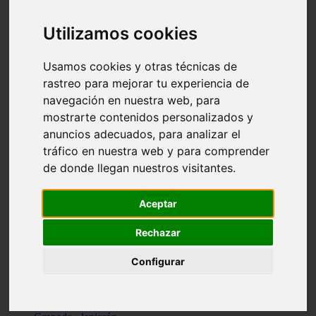
Santa-cruz-de-tenerife - los-llanos-de-aridane
Cantabria - suances
Utilizamos cookies
Sevilla - bormujos
Granada - monachil
Málaga - júzcar
Usamos cookies y otras técnicas de
Huesca - isábena
rastreo para mejorar tu experiencia de
Huesca - alquézar
navegación en nuestra web, para
Huesca - castejón-de-sos
Lleida - alt-àneu
mostrarte contenidos personalizados y
Sevilla - marinaleda
anuncios adecuados, para analizar el
Córdoba - almedinilla
tráfico en nuestra web y para comprender
Navarra - zangoza
Cantabria - arenas-de-iguña
de donde llegan nuestros visitantes.
Barcelona - la-pobla-de-lillet
Murcia - cartagena
Las-palmas - yaiza
Aceptar
Madrid - nuevo-baztán
Sevilla - arahal
Rechazar
Málaga - istán
Valladolid - fuensaldaña
Configurar
Sevilla - salteras
Huesca - biescas
Granada - pampaneira
La-rioja - ezcaray