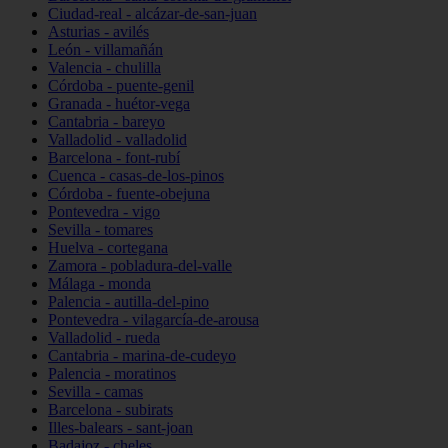
Ciudad-real - alcázar-de-san-juan
Asturias - avilés
León - villamañán
Valencia - chulilla
Córdoba - puente-genil
Granada - huétor-vega
Cantabria - bareyo
Valladolid - valladolid
Barcelona - font-rubí
Cuenca - casas-de-los-pinos
Córdoba - fuente-obejuna
Pontevedra - vigo
Sevilla - tomares
Huelva - cortegana
Zamora - pobladura-del-valle
Málaga - monda
Palencia - autilla-del-pino
Pontevedra - vilagarcía-de-arousa
Valladolid - rueda
Cantabria - marina-de-cudeyo
Palencia - moratinos
Sevilla - camas
Barcelona - subirats
Illes-balears - sant-joan
Badajoz - cheles