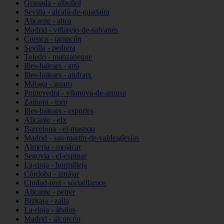
Granada - albuñol
Sevilla - alcalá-de-guadaíra
Alicante - altea
Madrid - villarejo-de-salvanés
Cuenca - tarancón
Sevilla - pedrera
Toledo - manzaneque
Illes-balears - artà
Illes-balears - andratx
Málaga - guaro
Pontevedra - vilanova-de-arousa
Zamora - toro
Illes-balears - esporles
Alicante - elx
Barcelona - el-masnou
Madrid - san-martín-de-valdeiglesias
Almería - mojácar
Segovia - el-espinar
La-rioja - hormilleja
Córdoba - iznájar
Ciudad-real - socuéllamos
Alicante - petrer
Bizkaia - zalla
La-rioja - ábalos
Madrid - alcorcón