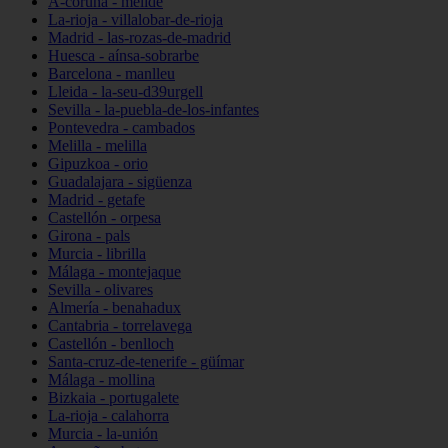
A-coruña - melide
La-rioja - villalobar-de-rioja
Madrid - las-rozas-de-madrid
Huesca - aínsa-sobrarbe
Barcelona - manlleu
Lleida - la-seu-d39urgell
Sevilla - la-puebla-de-los-infantes
Pontevedra - cambados
Melilla - melilla
Gipuzkoa - orio
Guadalajara - sigüenza
Madrid - getafe
Castellón - orpesa
Girona - pals
Murcia - librilla
Málaga - montejaque
Sevilla - olivares
Almería - benahadux
Cantabria - torrelavega
Castellón - benlloch
Santa-cruz-de-tenerife - güímar
Málaga - mollina
Bizkaia - portugalete
La-rioja - calahorra
Murcia - la-unión