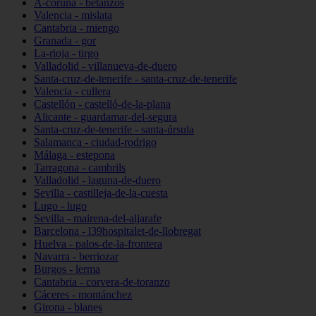
A-coruña - betanzos
Valencia - mislata
Cantabria - miengo
Granada - gor
La-rioja - tirgo
Valladolid - villanueva-de-duero
Santa-cruz-de-tenerife - santa-cruz-de-tenerife
Valencia - cullera
Castellón - castelló-de-la-plana
Alicante - guardamar-del-segura
Santa-cruz-de-tenerife - santa-úrsula
Salamanca - ciudad-rodrigo
Málaga - estepona
Tarragona - cambrils
Valladolid - laguna-de-duero
Sevilla - castilleja-de-la-cuesta
Lugo - lugo
Sevilla - mairena-del-aljarafe
Barcelona - l39hospitalet-de-llobregat
Huelva - palos-de-la-frontera
Navarra - berriozar
Burgos - lerma
Cantabria - corvera-de-toranzo
Cáceres - montánchez
Girona - blanes