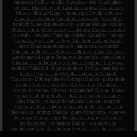
cambados
Melilla - melilla
Gipuzkoa - orio
Guadalajara -
sigüenza
Madrid - getafe
Castellón - orpesa
Girona - pals
Murcia - librilla
Málaga - montejaque
Sevilla - olivares
Almería - benahadux
Cantabria - torrelavega
Castellón -
benlloch
Santa-cruz-de-tenerife - güímar
Málaga - mollina
Bizkaia - portugalete
La-rioja - calahorra
Murcia - la-unión
A-coruña - betanzos
Valencia - mislata
Cantabria - miengo
Granada - gor
La-rioja - tirgo
Valladolid - villanueva-de-
duero
Santa-cruz-de-tenerife - santa-cruz-de-tenerife
Valencia - cullera
Castellón - castelló-de-la-plana
Alicante -
guardamar-del-segura
Santa-cruz-de-tenerife - santa-úrsula
Salamanca - ciudad-rodrigo
Málaga - estepona
Tarragona -
cambrils
Valladolid - laguna-de-duero
Sevilla - castilleja-de-
la-cuesta
Lugo - lugo
Sevilla - mairena-del-aljarafe
Barcelona - l39hospitalet-de-llobregat
Huelva - palos-de-la-
frontera
Navarra - berriozar
Burgos - lerma
Cantabria -
corvera-de-toranzo
Cáceres - montánchez
Girona - blanes
Granada - albuñol
Sevilla - alcalá-de-guadaíra
Alicante -
altea
Madrid - villarejo-de-salvanés
Cuenca - tarancón
Sevilla - pedrera
Toledo - manzaneque
Illes-balears - artà
Illes-balears - andratx
Málaga - guaro
Pontevedra - vilanova-
de-arousa
Zamora - toro
Illes-balears - esporles
Alicante -
elx
Barcelona - el-masnou
Madrid - san-martín-de-
valdeiglesias
Almería - mojácar
Segovia - el-espinar
La-rioja
- hormilleja
Córdoba - iznájar
Ciudad-real - socuéllamos