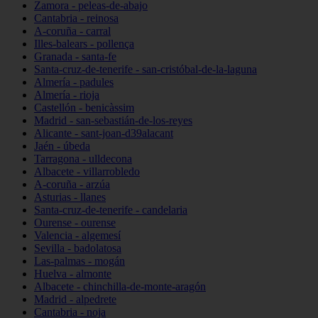
Zamora - peleas-de-abajo
Cantabria - reinosa
A-coruña - carral
Illes-balears - pollença
Granada - santa-fe
Santa-cruz-de-tenerife - san-cristóbal-de-la-laguna
Almería - padules
Almería - rioja
Castellón - benicàssim
Madrid - san-sebastián-de-los-reyes
Alicante - sant-joan-d39alacant
Jaén - úbeda
Tarragona - ulldecona
Albacete - villarrobledo
A-coruña - arzúa
Asturias - llanes
Santa-cruz-de-tenerife - candelaria
Ourense - ourense
Valencia - algemesí
Sevilla - badolatosa
Las-palmas - mogán
Huelva - almonte
Albacete - chinchilla-de-monte-aragón
Madrid - alpedrete
Cantabria - noja