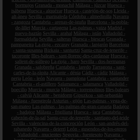
bormujos
Granada - monachil
Málaga - júzcar
Huesca -
isábena
Huesca - alquézar
Huesca - castejón-de-sos
Lleida -
alt-àneu
Sevilla - marinaleda
Córdoba - almedinilla
Navarra
- zangoza
Cantabria - arenas-de-iguña
Barcelona - la-pobla-
de-lillet
Murcia - cartagena
Las-palmas - yaiza
Madrid -
nuevo-baztán
Sevilla - arahal
Málaga - istán
Valladolid -
fuensaldaña
Sevilla - salteras
Huesca - biescas
Granada -
pampaneira
La-rioja - ezcaray
Granada - lanjarón
Barcelona
- santa-susanna
Bizkaia - santurtzi
Santa-cruz-de-tenerife -
tacoronte
Illes-balears - sant-llorenç-des-cardassar
Huesca -
sallent-de-gállego
La-rioja - haro
Sevilla - dos-hermanas
Granada - salobreña
Cantabria - laredo
Tarragona - sant-
carles-de-la-ràpita
Alicante - dénia
Cádiz - cádiz
Málaga -
nerja
León - león
Navarra - pamplona
Cantabria - santander
Cantabria - el-astillero
Salamanca - salamanca
Valladolid -
boecillo
Murcia - murcia
Málaga - torremolinos
Illes-balears
- calvià
Alicante - benidorm
Gipuzkoa - san-sebastián
Málaga - fuengirola
Asturias - gijón
Las-palmas - vega-de-
san-mateo
Las-palmas - las-palmas-de-gran-canaria
Badajoz
- badajoz
Málaga - frigiliana
Huesca - jaca
Cantabria -
cabezón-de-la-sal
Santa-cruz-de-tenerife - santiago-del-teide
Sevilla - valencina-de-la-concepción
León - san-andrés-del-
rabanedo
Navarra - deierri
León - gusendos-de-los-oteros
Valladolid - mucientes
Segovia - fuentesoto
Navarra -