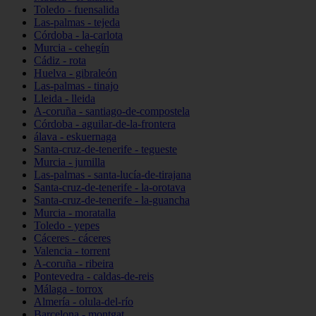
Toledo - fuensalida
Las-palmas - tejeda
Córdoba - la-carlota
Murcia - cehegín
Cádiz - rota
Huelva - gibraleón
Las-palmas - tinajo
Lleida - lleida
A-coruña - santiago-de-compostela
Córdoba - aguilar-de-la-frontera
álava - eskuernaga
Santa-cruz-de-tenerife - tegueste
Murcia - jumilla
Las-palmas - santa-lucía-de-tirajana
Santa-cruz-de-tenerife - la-orotava
Santa-cruz-de-tenerife - la-guancha
Murcia - moratalla
Toledo - yepes
Cáceres - cáceres
Valencia - torrent
A-coruña - ribeira
Pontevedra - caldas-de-reis
Málaga - torrox
Almería - olula-del-río
Barcelona - montgat