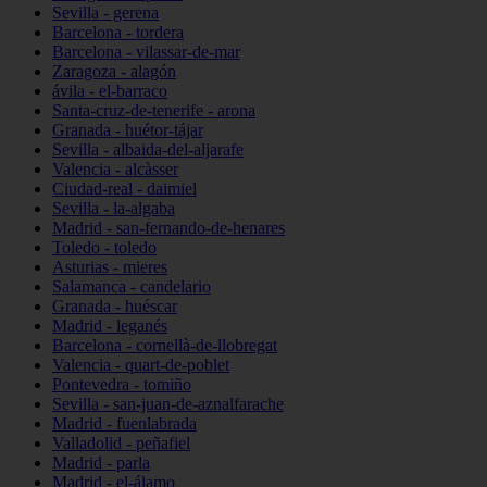
Sevilla - gerena
Barcelona - tordera
Barcelona - vilassar-de-mar
Zaragoza - alagón
ávila - el-barraco
Santa-cruz-de-tenerife - arona
Granada - huétor-tájar
Sevilla - albaida-del-aljarafe
Valencia - alcàsser
Ciudad-real - daimiel
Sevilla - la-algaba
Madrid - san-fernando-de-henares
Toledo - toledo
Asturias - mieres
Salamanca - candelario
Granada - huéscar
Madrid - leganés
Barcelona - cornellà-de-llobregat
Valencia - quart-de-poblet
Pontevedra - tomiño
Sevilla - san-juan-de-aznalfarache
Madrid - fuenlabrada
Valladolid - peñafiel
Madrid - parla
Madrid - el-álamo