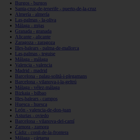
Burgos - burgos
Santa-cruz-de-tenerife - puerto-de-la-cruz
Almería - almería
Las-palmas - la-oliva
Málaga - mijas
Granada - granada
Alicante - alicante
Zaragoza - zaragoza
Illes-balears - palma-de-mallorca
Las-palmas - teguise
Málaga - málaga
Valencia - valencia
Madrid - madrid
Barcelona - palau-solità-i-plegamans
Barcelona - vilanova-i-la-geltrú
Málaga - vélez-málaga
Bizkaia - bilbao
Illes-balears - campos
Huesca - huesca
León - valencia-de-don-juan
Asturias - oviedo
Barcelona - vilanova-del-camí
Zamora - zamora
Cádiz - conil-de-la-frontera
Málaga - cártama