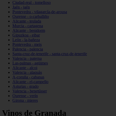
Ciudad-real - tomelloso
Jaén - jaén
Pontevedra - vilagarcía-de-arousa
Ourense - o-carballiño
Alicante - teulada
Murcia - cartagena
Alicante - benidorm
Gipuzkoa - eibar
León - la-bañeza
Pontevedra - meis
Palencia - palencia
Santa-cruz-de-tenerife - santa-cruz-de-tenerife
Valencia - paterna
Las-palmas - agüimes
Alicante - alcoi
Valencia - alaquàs
A-coruña - cabanas
Alicante - el-campello
Asturias - grado
Valencia - benetússer
Ourense - verín
Girona - mieres
Vinos de Granada