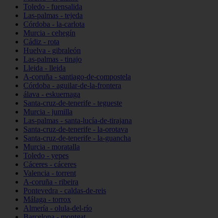
Toledo - fuensalida
Las-palmas - tejeda
Córdoba - la-carlota
Murcia - cehegín
Cádiz - rota
Huelva - gibraleón
Las-palmas - tinajo
Lleida - lleida
A-coruña - santiago-de-compostela
Córdoba - aguilar-de-la-frontera
álava - eskuernaga
Santa-cruz-de-tenerife - tegueste
Murcia - jumilla
Las-palmas - santa-lucía-de-tirajana
Santa-cruz-de-tenerife - la-orotava
Santa-cruz-de-tenerife - la-guancha
Murcia - moratalla
Toledo - yepes
Cáceres - cáceres
Valencia - torrent
A-coruña - ribeira
Pontevedra - caldas-de-reis
Málaga - torrox
Almería - olula-del-río
Barcelona - montgat