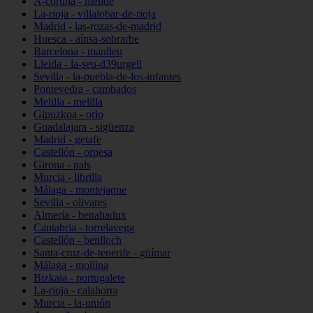
A-coruña - melide
La-rioja - villalobar-de-rioja
Madrid - las-rozas-de-madrid
Huesca - aínsa-sobrarbe
Barcelona - manlleu
Lleida - la-seu-d39urgell
Sevilla - la-puebla-de-los-infantes
Pontevedra - cambados
Melilla - melilla
Gipuzkoa - orio
Guadalajara - sigüenza
Madrid - getafe
Castellón - orpesa
Girona - pals
Murcia - librilla
Málaga - montejaque
Sevilla - olivares
Almería - benahadux
Cantabria - torrelavega
Castellón - benlloch
Santa-cruz-de-tenerife - güímar
Málaga - mollina
Bizkaia - portugalete
La-rioja - calahorra
Murcia - la-unión