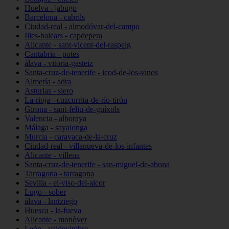
Huelva - jabugo
Barcelona - cabrils
Ciudad-real - almodóvar-del-campo
Illes-balears - capdepera
Alicante - sant-vicent-del-raspeig
Cantabria - potes
álava - vitoria-gasteiz
Santa-cruz-de-tenerife - icod-de-los-vinos
Almería - adra
Asturias - siero
La-rioja - cuzcurrita-de-río-tirón
Girona - sant-feliu-de-guíxols
Valencia - alboraya
Málaga - sayalonga
Murcia - caravaca-de-la-cruz
Ciudad-real - villanueva-de-los-infantes
Alicante - villena
Santa-cruz-de-tenerife - san-miguel-de-abona
Tarragona - tarragona
Sevilla - el-viso-del-alcor
Lugo - sober
álava - lantziego
Huesca - la-fueva
Alicante - monòver
León - valdevimbre