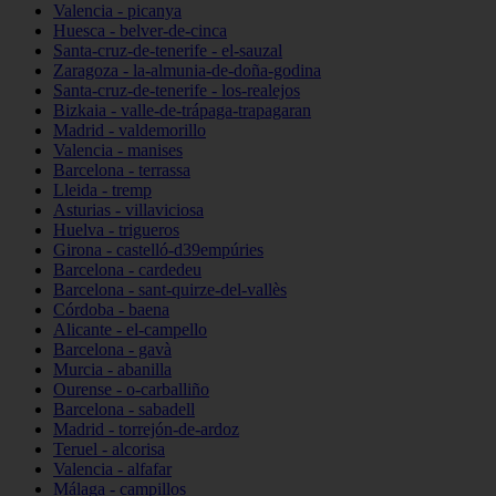
Valencia - picanya
Huesca - belver-de-cinca
Santa-cruz-de-tenerife - el-sauzal
Zaragoza - la-almunia-de-doña-godina
Santa-cruz-de-tenerife - los-realejos
Bizkaia - valle-de-trápaga-trapagaran
Madrid - valdemorillo
Valencia - manises
Barcelona - terrassa
Lleida - tremp
Asturias - villaviciosa
Huelva - trigueros
Girona - castelló-d39empúries
Barcelona - cardedeu
Barcelona - sant-quirze-del-vallès
Córdoba - baena
Alicante - el-campello
Barcelona - gavà
Murcia - abanilla
Ourense - o-carballiño
Barcelona - sabadell
Madrid - torrejón-de-ardoz
Teruel - alcorisa
Valencia - alfafar
Málaga - campillos