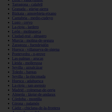
Tarragona - calafell
Granada - güejar-sierra
Bizkaia - amorebieta-etxano
Cantabria - medio-cudeyo
Lugo - cervo
La-rioja - lardero
León - molinaseca
Ciudad-real - almagro
Murcia - molina-de-segura
Zaragoza - fuendejalón
Huesca - villanueva-de-sigena
Pontevedra - o-grove
Las-palmas - arucas
Lleida - mollerussa
Sevilla - aznalcázar
Toledo - bargas
Sevilla - la-rinconada
Huesca - adahuesca
La-rioja - san-asensio
Madrid - colmenar-de-oreja
Almería - láujar-de-andarax
Córdoba - montilla
Girona - palamós
Cádiz - chiclana-de-la-frontera