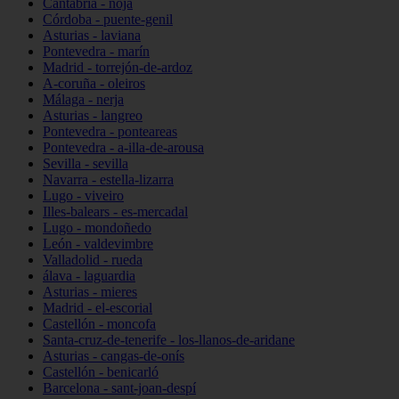
Cantabria - noja
Córdoba - puente-genil
Asturias - laviana
Pontevedra - marín
Madrid - torrejón-de-ardoz
A-coruña - oleiros
Málaga - nerja
Asturias - langreo
Pontevedra - ponteareas
Pontevedra - a-illa-de-arousa
Sevilla - sevilla
Navarra - estella-lizarra
Lugo - viveiro
Illes-balears - es-mercadal
Lugo - mondoñedo
León - valdevimbre
Valladolid - rueda
álava - laguardia
Asturias - mieres
Madrid - el-escorial
Castellón - moncofa
Santa-cruz-de-tenerife - los-llanos-de-aridane
Asturias - cangas-de-onís
Castellón - benicarló
Barcelona - sant-joan-despí