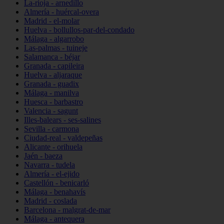
La-rioja - arnedillo
Almería - huércal-overa
Madrid - el-molar
Huelva - bollullos-par-del-condado
Málaga - algarrobo
Las-palmas - tuineje
Salamanca - béjar
Granada - capileira
Huelva - aljaraque
Granada - guadix
Málaga - manilva
Huesca - barbastro
Valencia - sagunt
Illes-balears - ses-salines
Sevilla - carmona
Ciudad-real - valdepeñas
Alicante - orihuela
Jaén - baeza
Navarra - tudela
Almería - el-ejido
Castellón - benicarló
Málaga - benahavís
Madrid - coslada
Barcelona - malgrat-de-mar
Málaga - antequera