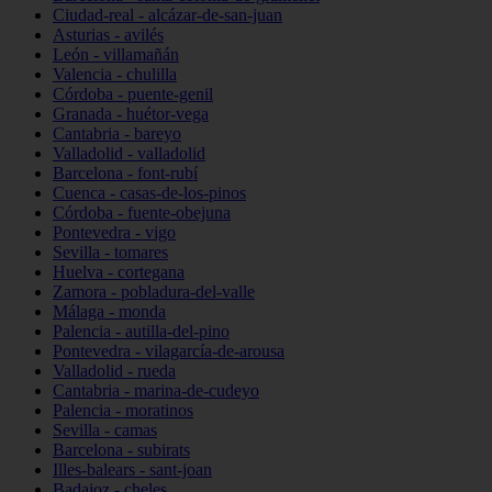
Ciudad-real - alcázar-de-san-juan
Asturias - avilés
León - villamañán
Valencia - chulilla
Córdoba - puente-genil
Granada - huétor-vega
Cantabria - bareyo
Valladolid - valladolid
Barcelona - font-rubí
Cuenca - casas-de-los-pinos
Córdoba - fuente-obejuna
Pontevedra - vigo
Sevilla - tomares
Huelva - cortegana
Zamora - pobladura-del-valle
Málaga - monda
Palencia - autilla-del-pino
Pontevedra - vilagarcía-de-arousa
Valladolid - rueda
Cantabria - marina-de-cudeyo
Palencia - moratinos
Sevilla - camas
Barcelona - subirats
Illes-balears - sant-joan
Badajoz - cheles