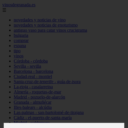
vinosdegranada.es
☰
novedades y noticias de vino
novedades y noticias de enoturismo
antiguo vaso para catar vinos crucigrama
bulgaria
comprar
espana
tipo
vinos
Córdoba - córdoba
Sevilla - sevilla
Barcelona - barcelona
Ciudad-real - montiel
Santa-cruz-de-tenerife - guía-de-isora
La-rioja - casalarreina
Almería - roquetas-de-mar
Madrid - pozuelo-de-alarcón
Granada - almuñécar
Illes-balears - alcúdia
Las-palmas - san-bartolomé-de-tirajana
Cádiz - el-puerto-de-santa-maría
Madrid - valdemoro
Granada - pulianas