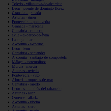
Toledo - villanueva-de-alcardete
León - puente-de-domingo-flórez
Granada - granada
Asturias - gijón
Pontevedra - pontevedra
Granada - maracena
Cantabria - riotuerto
ávila - el-barco-de-ávila
La-rioja - haro
A-coruña - a-coruña
León - león
Cantabria - santander
A-coruña - santiago-de-compostela
Málaga - torremolinos
Murcia - murcia
Asturias - oviedo
Pontevedra - vigo
Almería - roquetas-de-mar
Cantabria - laredo
León - san-andrés-del-rabanedo
Asturias - aller
Ourense - allariz
A-coruña - ribeira
Asturias - siero
A-coruña - narón