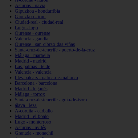
Asturias - navia
Gipuzkoa - hondarribia
Gipuzkoa - irun
Ciudad-real - ciudad-real
Lugo - lugo
Ourense - ourense
Valencia - gandia
Ourense - san-cibrao-das-viñas
Santa-cruz-de-tenerife - puerto-de-la-cruz
Málaga - marbella
Madrid - madrid
Las-palmas - telde
Valencia - valencia
Illes-balears - palma-de-mallorca
Barcelona - barcelona
Madrid - leganés
Málaga - torrox
Santa-cruz-de-tenerife - guía-de-isora
álava - leza
A-coruña - carballo
Madrid - el-boalo
Lugo - monterroso
Asturias - avilés
Granada - monachil