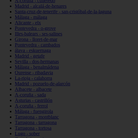
A-coruña - culleredo
Madrid - alcalá-de-henares
Santa-cruz-de-tenerife - san-cristóbal-de-la-laguna
Málaga - málaga
Alicante - elx
Pontevedra - o-grove
Illes-balears - ses-salines
Girona - lloret-de-mar
Pontevedra - cambados
álava - eskuernaga
Madrid - getafe
Sevilla - dos-hermanas
Málaga - benalmádena
Ourense - ribadavia
La-rioja - calahorra
Madrid - pozuelo-de-alarcón
Albacete - albacete
A-coruña - sada
Asturias - castrillón
A-coruña - ferrol
Málaga - fuengirola
Tarragona - montblanc
Tarragona - tarragona
Tarragona - tortosa
Lugo - sober