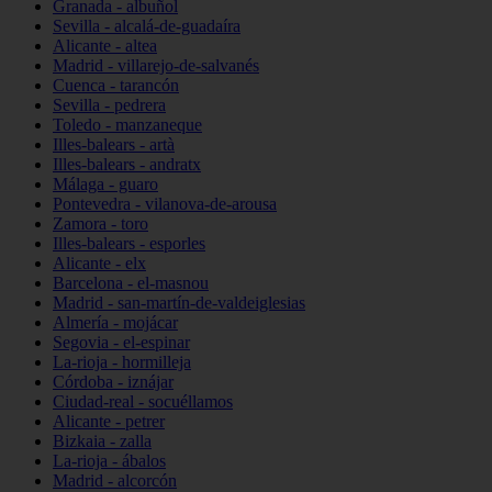
Granada - albuñol
Sevilla - alcalá-de-guadaíra
Alicante - altea
Madrid - villarejo-de-salvanés
Cuenca - tarancón
Sevilla - pedrera
Toledo - manzaneque
Illes-balears - artà
Illes-balears - andratx
Málaga - guaro
Pontevedra - vilanova-de-arousa
Zamora - toro
Illes-balears - esporles
Alicante - elx
Barcelona - el-masnou
Madrid - san-martín-de-valdeiglesias
Almería - mojácar
Segovia - el-espinar
La-rioja - hormilleja
Córdoba - iznájar
Ciudad-real - socuéllamos
Alicante - petrer
Bizkaia - zalla
La-rioja - ábalos
Madrid - alcorcón