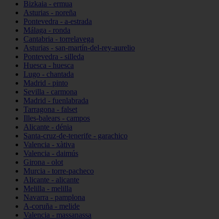
Bizkaia - ermua
Asturias - noreña
Pontevedra - a-estrada
Málaga - ronda
Cantabria - torrelavega
Asturias - san-martín-del-rey-aurelio
Pontevedra - silleda
Huesca - huesca
Lugo - chantada
Madrid - pinto
Sevilla - carmona
Madrid - fuenlabrada
Tarragona - falset
Illes-balears - campos
Alicante - dénia
Santa-cruz-de-tenerife - garachico
Valencia - xàtiva
Valencia - daimús
Girona - olot
Murcia - torre-pacheco
Alicante - alicante
Melilla - melilla
Navarra - pamplona
A-coruña - melide
Valencia - massanassa