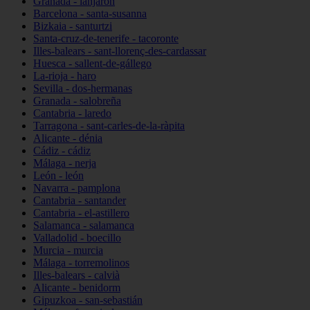
Granada - lanjarón
Barcelona - santa-susanna
Bizkaia - santurtzi
Santa-cruz-de-tenerife - tacoronte
Illes-balears - sant-llorenç-des-cardassar
Huesca - sallent-de-gállego
La-rioja - haro
Sevilla - dos-hermanas
Granada - salobreña
Cantabria - laredo
Tarragona - sant-carles-de-la-ràpita
Alicante - dénia
Cádiz - cádiz
Málaga - nerja
León - león
Navarra - pamplona
Cantabria - santander
Cantabria - el-astillero
Salamanca - salamanca
Valladolid - boecillo
Murcia - murcia
Málaga - torremolinos
Illes-balears - calvià
Alicante - benidorm
Gipuzkoa - san-sebastián