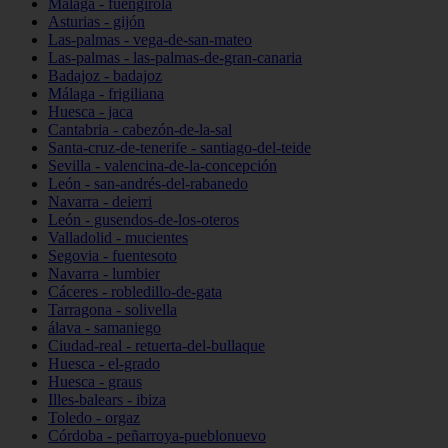
Málaga - fuengirola
Asturias - gijón
Las-palmas - vega-de-san-mateo
Las-palmas - las-palmas-de-gran-canaria
Badajoz - badajoz
Málaga - frigiliana
Huesca - jaca
Cantabria - cabezón-de-la-sal
Santa-cruz-de-tenerife - santiago-del-teide
Sevilla - valencina-de-la-concepción
León - san-andrés-del-rabanedo
Navarra - deierri
León - gusendos-de-los-oteros
Valladolid - mucientes
Segovia - fuentesoto
Navarra - lumbier
Cáceres - robledillo-de-gata
Tarragona - solivella
álava - samaniego
Ciudad-real - retuerta-del-bullaque
Huesca - el-grado
Huesca - graus
Illes-balears - ibiza
Toledo - orgaz
Córdoba - peñarroya-pueblonuevo