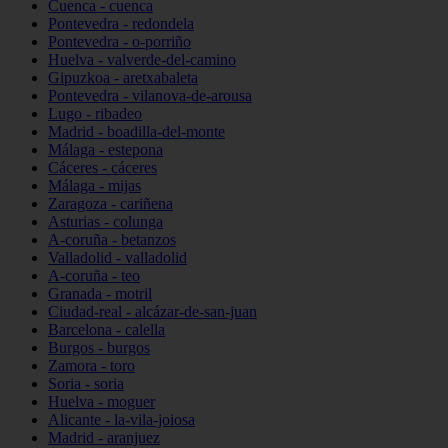
Cuenca - cuenca
Pontevedra - redondela
Pontevedra - o-porriño
Huelva - valverde-del-camino
Gipuzkoa - aretxabaleta
Pontevedra - vilanova-de-arousa
Lugo - ribadeo
Madrid - boadilla-del-monte
Málaga - estepona
Cáceres - cáceres
Málaga - mijas
Zaragoza - cariñena
Asturias - colunga
A-coruña - betanzos
Valladolid - valladolid
A-coruña - teo
Granada - motril
Ciudad-real - alcázar-de-san-juan
Barcelona - calella
Burgos - burgos
Zamora - toro
Soria - soria
Huelva - moguer
Alicante - la-vila-joiosa
Madrid - aranjuez