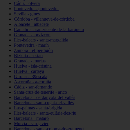
Cádiz - olvera
Pontevedra - pontevedra
Sevilla - gines
Córdoba - villanueva-de-córdoba
Albacete - albacete
Cantabria - san-vicente-de-la-barquera
Granada - torvizcón
Illes-balears - santa-margalida
Pontevedra - marín
Zamora - el-perdigón
Bizkaia - sestao
Granada - murtas
Huelva - isla-cristina
Huelva - cartaya
Girona - l39escala
A-coruña - a-coruña
Cádiz - san-fernando
Santa-cruz-de-tenerife - arico
Barcelona - cerdanyola-del-vallès
Barcelona - sant-cugat-del-vallès
Las-palmas - santa-brígida
Illes-balears - santa-eulària-des-riu
Barcelona - mataró
Murcia - san-javier
Barcelona - santa-coloma-de-gramenet