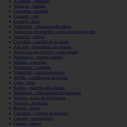
A-coruña - betanzos
Valencia - mislata
Cantabria - miengo
Granada - gor
La-rioja - tirgo
Valladolid - villanueva-de-duero
Santa-cruz-de-tenerife - santa-cruz-de-tenerife
Valencia - cullera
Castellón - castelló-de-la-plana
Alicante - guardamar-del-segura
Santa-cruz-de-tenerife - santa-úrsula
Salamanca - ciudad-rodrigo
Málaga - estepona
Tarragona - cambrils
Valladolid - laguna-de-duero
Sevilla - castilleja-de-la-cuesta
Lugo - lugo
Sevilla - mairena-del-aljarafe
Barcelona - l39hospitalet-de-llobregat
Huelva - palos-de-la-frontera
Navarra - berriozar
Burgos - lerma
Cantabria - corvera-de-toranzo
Cáceres - montánchez
Girona - blanes