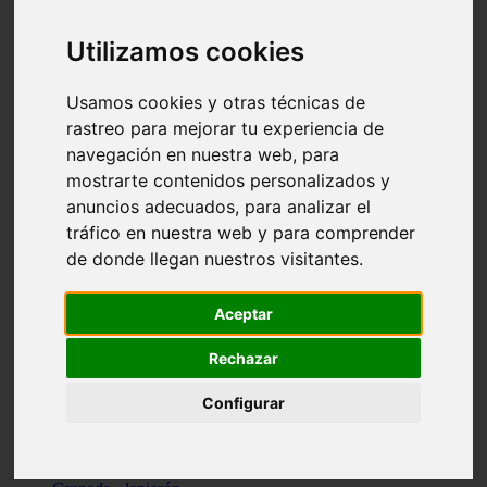
Santa-cruz-de-tenerife - los-llanos-de-aridane
Cantabria - suances
Utilizamos cookies
Sevilla - bormujos
Granada - monachil
Málaga - júzcar
Usamos cookies y otras técnicas de
Huesca - isábena
rastreo para mejorar tu experiencia de
Huesca - alquézar
navegación en nuestra web, para
Huesca - castejón-de-sos
Lleida - alt-àneu
mostrarte contenidos personalizados y
Sevilla - marinaleda
anuncios adecuados, para analizar el
Córdoba - almedinilla
tráfico en nuestra web y para comprender
Navarra - zangoza
Cantabria - arenas-de-iguña
de donde llegan nuestros visitantes.
Barcelona - la-pobla-de-lillet
Murcia - cartagena
Las-palmas - yaiza
Aceptar
Madrid - nuevo-baztán
Sevilla - arahal
Rechazar
Málaga - istán
Valladolid - fuensaldaña
Configurar
Sevilla - salteras
Huesca - biescas
Granada - pampaneira
La-rioja - ezcaray