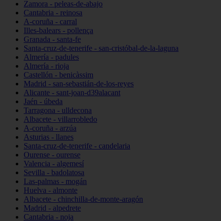
Zamora - peleas-de-abajo
Cantabria - reinosa
A-coruña - carral
Illes-balears - pollença
Granada - santa-fe
Santa-cruz-de-tenerife - san-cristóbal-de-la-laguna
Almería - padules
Almería - rioja
Castellón - benicàssim
Madrid - san-sebastián-de-los-reyes
Alicante - sant-joan-d39alacant
Jaén - úbeda
Tarragona - ulldecona
Albacete - villarrobledo
A-coruña - arzúa
Asturias - llanes
Santa-cruz-de-tenerife - candelaria
Ourense - ourense
Valencia - algemesí
Sevilla - badolatosa
Las-palmas - mogán
Huelva - almonte
Albacete - chinchilla-de-monte-aragón
Madrid - alpedrete
Cantabria - noja