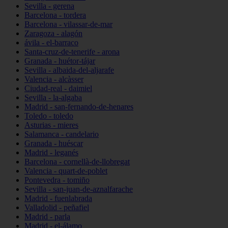
Sevilla - gerena
Barcelona - tordera
Barcelona - vilassar-de-mar
Zaragoza - alagón
ávila - el-barraco
Santa-cruz-de-tenerife - arona
Granada - huétor-tájar
Sevilla - albaida-del-aljarafe
Valencia - alcàsser
Ciudad-real - daimiel
Sevilla - la-algaba
Madrid - san-fernando-de-henares
Toledo - toledo
Asturias - mieres
Salamanca - candelario
Granada - huéscar
Madrid - leganés
Barcelona - cornellà-de-llobregat
Valencia - quart-de-poblet
Pontevedra - tomiño
Sevilla - san-juan-de-aznalfarache
Madrid - fuenlabrada
Valladolid - peñafiel
Madrid - parla
Madrid - el-álamo