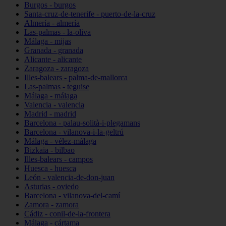
Burgos - burgos
Santa-cruz-de-tenerife - puerto-de-la-cruz
Almería - almería
Las-palmas - la-oliva
Málaga - mijas
Granada - granada
Alicante - alicante
Zaragoza - zaragoza
Illes-balears - palma-de-mallorca
Las-palmas - teguise
Málaga - málaga
Valencia - valencia
Madrid - madrid
Barcelona - palau-solità-i-plegamans
Barcelona - vilanova-i-la-geltrú
Málaga - vélez-málaga
Bizkaia - bilbao
Illes-balears - campos
Huesca - huesca
León - valencia-de-don-juan
Asturias - oviedo
Barcelona - vilanova-del-camí
Zamora - zamora
Cádiz - conil-de-la-frontera
Málaga - cártama