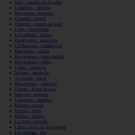
Jaén - castillo-de-locubín
Castellón - vinaròs
Barcelona - manresa
Granada - motril
Asturias - cangas-de-onís
León - ponferrada
Las-palmas - pájara
Pontevedra - sanxenxo
Ciudad-real - ciudad-real
Barcelona - calella
Illes-balears - maó-mahón
Illes-balears - sóller
Cádiz - chipiona
Málaga - marbella
A-coruña - ferrol
Illes-balears - santanyí
Girona - lloret-de-mar
Segovia - segovia
Gipuzkoa - mutriku
Málaga - ronda
Girona - roses
Huelva - huelva
La-rioja - logroño
Cádiz - jerez-de-la-frontera
Las-palmas - tías