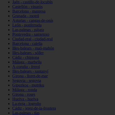
Jaén - castillo-de-locubín
Castellón - vinaròs
Barcelona - manresa
Granada - motril
Asturias - cangas-de-onís
León - ponferrada
Las-palmas - pájara
Pontevedra - sanxenxo
Ciudad-real - ciudad-real
Barcelona - calella
Illes-balears - maó-mahón
Illes-balears - sóller
Cádiz - chipiona
Málaga - marbella
A-coruña - ferrol
Illes-balears - santanyí
Girona - lloret-de-mar
Segovia - segovia
Gipuzkoa - mutriku
Málaga - ronda
Girona - roses
Huelva - huelva
La-rioja - logroño
Cádiz - jerez-de-la-frontera
Las-palmas - tías