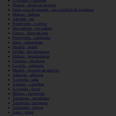
A-coruña - culleredo
Madrid - alcalá-de-henares
Santa-cruz-de-tenerife - san-cristóbal-de-la-laguna
Málaga - málaga
Alicante - elx
Pontevedra - o-grove
Illes-balears - ses-salines
Girona - lloret-de-mar
Pontevedra - cambados
álava - eskuernaga
Madrid - getafe
Sevilla - dos-hermanas
Málaga - benalmádena
Ourense - ribadavia
La-rioja - calahorra
Madrid - pozuelo-de-alarcón
Albacete - albacete
A-coruña - sada
Asturias - castrillón
A-coruña - ferrol
Málaga - fuengirola
Tarragona - montblanc
Tarragona - tarragona
Tarragona - tortosa
Lugo - sober