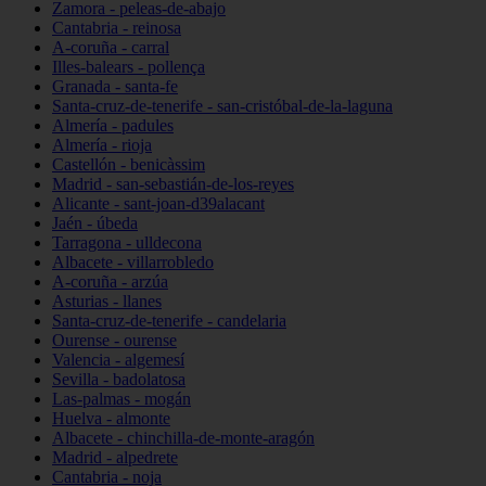
Zamora - peleas-de-abajo
Cantabria - reinosa
A-coruña - carral
Illes-balears - pollença
Granada - santa-fe
Santa-cruz-de-tenerife - san-cristóbal-de-la-laguna
Almería - padules
Almería - rioja
Castellón - benicàssim
Madrid - san-sebastián-de-los-reyes
Alicante - sant-joan-d39alacant
Jaén - úbeda
Tarragona - ulldecona
Albacete - villarrobledo
A-coruña - arzúa
Asturias - llanes
Santa-cruz-de-tenerife - candelaria
Ourense - ourense
Valencia - algemesí
Sevilla - badolatosa
Las-palmas - mogán
Huelva - almonte
Albacete - chinchilla-de-monte-aragón
Madrid - alpedrete
Cantabria - noja