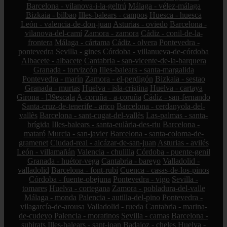
Barcelona - vilanova-i-la-geltrú
Málaga - vélez-málaga
Bizkaia - bilbao
Illes-balears - campos
Huesca - huesca
León - valencia-de-don-juan
Asturias - oviedo
Barcelona -
vilanova-del-camí
Zamora - zamora
Cádiz - conil-de-la-
frontera
Málaga - cártama
Cádiz - olvera
Pontevedra -
pontevedra
Sevilla - gines
Córdoba - villanueva-de-córdoba
Albacete - albacete
Cantabria - san-vicente-de-la-barquera
Granada - torvizcón
Illes-balears - santa-margalida
Pontevedra - marín
Zamora - el-perdigón
Bizkaia - sestao
Granada - murtas
Huelva - isla-cristina
Huelva - cartaya
Girona - l39escala
A-coruña - a-coruña
Cádiz - san-fernando
Santa-cruz-de-tenerife - arico
Barcelona - cerdanyola-del-
vallès
Barcelona - sant-cugat-del-vallès
Las-palmas - santa-
brígida
Illes-balears - santa-eulària-des-riu
Barcelona -
mataró
Murcia - san-javier
Barcelona - santa-coloma-de-
gramenet
Ciudad-real - alcázar-de-san-juan
Asturias - avilés
León - villamañán
Valencia - chulilla
Córdoba - puente-genil
Granada - huétor-vega
Cantabria - bareyo
Valladolid -
valladolid
Barcelona - font-rubí
Cuenca - casas-de-los-pinos
Córdoba - fuente-obejuna
Pontevedra - vigo
Sevilla -
tomares
Huelva - cortegana
Zamora - pobladura-del-valle
Málaga - monda
Palencia - autilla-del-pino
Pontevedra -
vilagarcía-de-arousa
Valladolid - rueda
Cantabria - marina-
de-cudeyo
Palencia - moratinos
Sevilla - camas
Barcelona -
subirats
Illes-balears - sant-joan
Badajoz - cheles
Huelva -