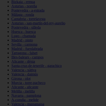
Bizkaia - ermua
Asturias - noreña
Pontevedra - a-estrada
Málaga - ronda
Cantabria - torrelavega
Asturias - san-martín-del-rey-aurelio
Pontevedra - silleda
Huesca - huesca
Lugo - chantada
Madrid - pinto
Sevilla - carmona
Madrid - fuenlabrada
Tarragona - falset
Illes-balears - campos
Alicante - dénia
Santa-cruz-de-tenerife - garachico
Valencia - xàtiva
Valencia - daimús
Girona - olot
Murcia - torre-pacheco
Alicante - alicante
Melilla - melilla
Navarra - pamplona
A-coruña - melide
Valencia - massanassa