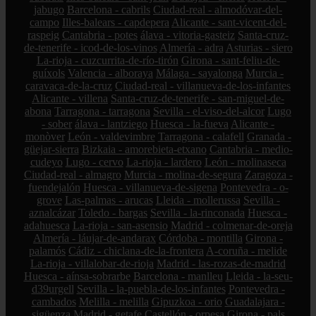
jabugo
Barcelona - cabrils
Ciudad-real - almodóvar-del-
campo
Illes-balears - capdepera
Alicante - sant-vicent-del-
raspeig
Cantabria - potes
álava - vitoria-gasteiz
Santa-cruz-
de-tenerife - icod-de-los-vinos
Almería - adra
Asturias - siero
La-rioja - cuzcurrita-de-río-tirón
Girona - sant-feliu-de-
guíxols
Valencia - alboraya
Málaga - sayalonga
Murcia -
caravaca-de-la-cruz
Ciudad-real - villanueva-de-los-infantes
Alicante - villena
Santa-cruz-de-tenerife - san-miguel-de-
abona
Tarragona - tarragona
Sevilla - el-viso-del-alcor
Lugo
- sober
álava - lantziego
Huesca - la-fueva
Alicante -
monòver
León - valdevimbre
Tarragona - calafell
Granada -
güejar-sierra
Bizkaia - amorebieta-etxano
Cantabria - medio-
cudeyo
Lugo - cervo
La-rioja - lardero
León - molinaseca
Ciudad-real - almagro
Murcia - molina-de-segura
Zaragoza -
fuendejalón
Huesca - villanueva-de-sigena
Pontevedra - o-
grove
Las-palmas - arucas
Lleida - mollerussa
Sevilla -
aznalcázar
Toledo - bargas
Sevilla - la-rinconada
Huesca -
adahuesca
La-rioja - san-asensio
Madrid - colmenar-de-oreja
Almería - láujar-de-andarax
Córdoba - montilla
Girona -
palamós
Cádiz - chiclana-de-la-frontera
A-coruña - melide
La-rioja - villalobar-de-rioja
Madrid - las-rozas-de-madrid
Huesca - aínsa-sobrarbe
Barcelona - manlleu
Lleida - la-seu-
d39urgell
Sevilla - la-puebla-de-los-infantes
Pontevedra -
cambados
Melilla - melilla
Gipuzkoa - orio
Guadalajara -
sigüenza
Madrid - getafe
Castellón - orpesa
Girona - pals