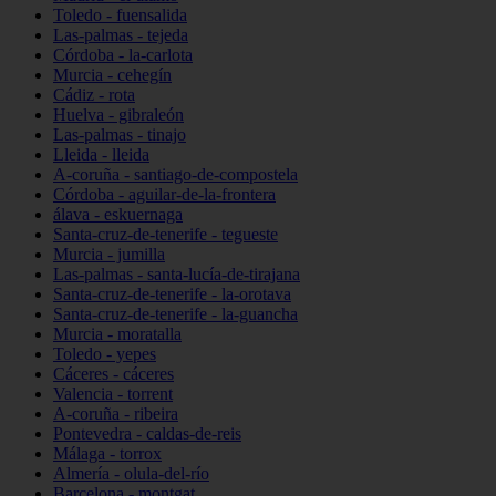
Toledo - fuensalida
Las-palmas - tejeda
Córdoba - la-carlota
Murcia - cehegín
Cádiz - rota
Huelva - gibraleón
Las-palmas - tinajo
Lleida - lleida
A-coruña - santiago-de-compostela
Córdoba - aguilar-de-la-frontera
álava - eskuernaga
Santa-cruz-de-tenerife - tegueste
Murcia - jumilla
Las-palmas - santa-lucía-de-tirajana
Santa-cruz-de-tenerife - la-orotava
Santa-cruz-de-tenerife - la-guancha
Murcia - moratalla
Toledo - yepes
Cáceres - cáceres
Valencia - torrent
A-coruña - ribeira
Pontevedra - caldas-de-reis
Málaga - torrox
Almería - olula-del-río
Barcelona - montgat