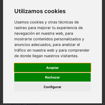
Santa-cruz-de-tenerife - los-llanos-de-aridane
Cantabria - suances
Utilizamos cookies
Sevilla - bormujos
Granada - monachil
Málaga - júzcar
Usamos cookies y otras técnicas de
Huesca - isábena
rastreo para mejorar tu experiencia de
Huesca - alquézar
navegación en nuestra web, para
Huesca - castejón-de-sos
Lleida - alt-àneu
mostrarte contenidos personalizados y
Sevilla - marinaleda
anuncios adecuados, para analizar el
Córdoba - almedinilla
tráfico en nuestra web y para comprender
Navarra - zangoza
Cantabria - arenas-de-iguña
de donde llegan nuestros visitantes.
Barcelona - la-pobla-de-lillet
Murcia - cartagena
Las-palmas - yaiza
Aceptar
Madrid - nuevo-baztán
Sevilla - arahal
Rechazar
Málaga - istán
Valladolid - fuensaldaña
Configurar
Sevilla - salteras
Huesca - biescas
Granada - pampaneira
La-rioja - ezcaray