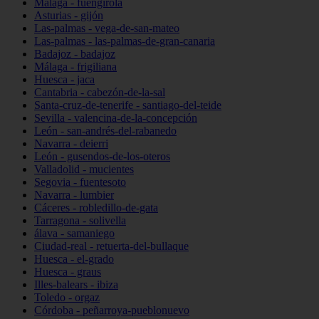
Málaga - fuengirola
Asturias - gijón
Las-palmas - vega-de-san-mateo
Las-palmas - las-palmas-de-gran-canaria
Badajoz - badajoz
Málaga - frigiliana
Huesca - jaca
Cantabria - cabezón-de-la-sal
Santa-cruz-de-tenerife - santiago-del-teide
Sevilla - valencina-de-la-concepción
León - san-andrés-del-rabanedo
Navarra - deierri
León - gusendos-de-los-oteros
Valladolid - mucientes
Segovia - fuentesoto
Navarra - lumbier
Cáceres - robledillo-de-gata
Tarragona - solivella
álava - samaniego
Ciudad-real - retuerta-del-bullaque
Huesca - el-grado
Huesca - graus
Illes-balears - ibiza
Toledo - orgaz
Córdoba - peñarroya-pueblonuevo