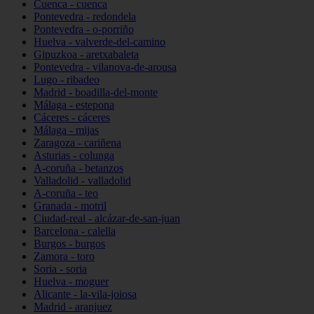
Cuenca - cuenca
Pontevedra - redondela
Pontevedra - o-porriño
Huelva - valverde-del-camino
Gipuzkoa - aretxabaleta
Pontevedra - vilanova-de-arousa
Lugo - ribadeo
Madrid - boadilla-del-monte
Málaga - estepona
Cáceres - cáceres
Málaga - mijas
Zaragoza - cariñena
Asturias - colunga
A-coruña - betanzos
Valladolid - valladolid
A-coruña - teo
Granada - motril
Ciudad-real - alcázar-de-san-juan
Barcelona - calella
Burgos - burgos
Zamora - toro
Soria - soria
Huelva - moguer
Alicante - la-vila-joiosa
Madrid - aranjuez