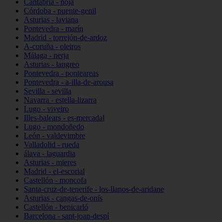
Cantabria - noja
Córdoba - puente-genil
Asturias - laviana
Pontevedra - marín
Madrid - torrejón-de-ardoz
A-coruña - oleiros
Málaga - nerja
Asturias - langreo
Pontevedra - ponteareas
Pontevedra - a-illa-de-arousa
Sevilla - sevilla
Navarra - estella-lizarra
Lugo - viveiro
Illes-balears - es-mercadal
Lugo - mondoñedo
León - valdevimbre
Valladolid - rueda
álava - laguardia
Asturias - mieres
Madrid - el-escorial
Castellón - moncofa
Santa-cruz-de-tenerife - los-llanos-de-aridane
Asturias - cangas-de-onís
Castellón - benicarló
Barcelona - sant-joan-despí