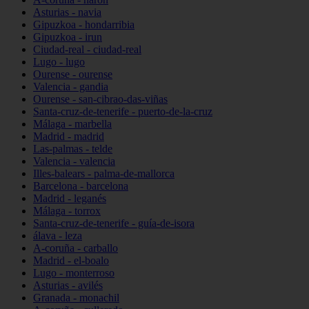
Asturias - navia
Gipuzkoa - hondarribia
Gipuzkoa - irun
Ciudad-real - ciudad-real
Lugo - lugo
Ourense - ourense
Valencia - gandia
Ourense - san-cibrao-das-viñas
Santa-cruz-de-tenerife - puerto-de-la-cruz
Málaga - marbella
Madrid - madrid
Las-palmas - telde
Valencia - valencia
Illes-balears - palma-de-mallorca
Barcelona - barcelona
Madrid - leganés
Málaga - torrox
Santa-cruz-de-tenerife - guía-de-isora
álava - leza
A-coruña - carballo
Madrid - el-boalo
Lugo - monterroso
Asturias - avilés
Granada - monachil