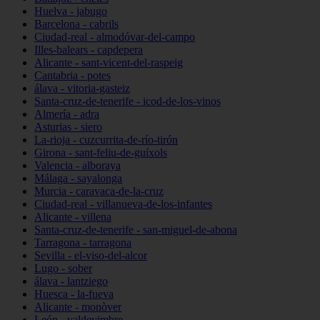
Huelva - jabugo
Barcelona - cabrils
Ciudad-real - almodóvar-del-campo
Illes-balears - capdepera
Alicante - sant-vicent-del-raspeig
Cantabria - potes
álava - vitoria-gasteiz
Santa-cruz-de-tenerife - icod-de-los-vinos
Almería - adra
Asturias - siero
La-rioja - cuzcurrita-de-río-tirón
Girona - sant-feliu-de-guíxols
Valencia - alboraya
Málaga - sayalonga
Murcia - caravaca-de-la-cruz
Ciudad-real - villanueva-de-los-infantes
Alicante - villena
Santa-cruz-de-tenerife - san-miguel-de-abona
Tarragona - tarragona
Sevilla - el-viso-del-alcor
Lugo - sober
álava - lantziego
Huesca - la-fueva
Alicante - monòver
León - valdevimbre