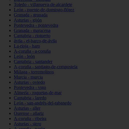
Toledo - villanueva-de-alcardete
León - puente-de-domingo-flórez
Granada - granada
Asturias - gijón
Pontevedra - pontevedra
Granada - maracena
Cantabria - riotuerto
ávila - el-barco-de-ávila
La-rioja - haro
A-coruña - a-coruña
León - león
Cantabria - santander
A-coruña - santiago-de-compostela
Málaga - torremolinos
Murcia - murcia
Asturias - oviedo
Pontevedra - vigo
Almería - roquetas-de-mar
Cantabria - laredo
León - san-andrés-del-rabanedo
Asturias - aller
Ourense - allariz
A-coruña - ribeira
Asturias - siero
A-coruña - narón