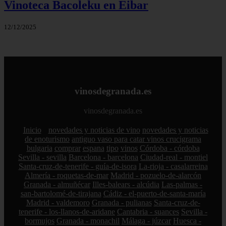
Vinoteca Bacoleku en Eibar
12/12/2025
vinosdegranada.es
vinosdegranada.es
Inicio
novedades y noticias de vino
novedades y noticias
de enoturismo
antiguo vaso para catar vinos crucigrama
bulgaria
comprar
espana
tipo
vinos
Córdoba - córdoba
Sevilla - sevilla
Barcelona - barcelona
Ciudad-real - montiel
Santa-cruz-de-tenerife - guía-de-isora
La-rioja - casalarreina
Almería - roquetas-de-mar
Madrid - pozuelo-de-alarcón
Granada - almuñécar
Illes-balears - alcúdia
Las-palmas -
san-bartolomé-de-tirajana
Cádiz - el-puerto-de-santa-maría
Madrid - valdemoro
Granada - pulianas
Santa-cruz-de-
tenerife - los-llanos-de-aridane
Cantabria - suances
Sevilla -
bormujos
Granada - monachil
Málaga - júzcar
Huesca -