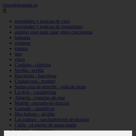
vinosdegranada.es
☰
novedades y noticias de vino
novedades y noticias de enoturismo
antiguo vaso para catar vinos crucigrama
bulgaria
comprar
espana
tipo
vinos
Córdoba - córdoba
Sevilla - sevilla
Barcelona - barcelona
Ciudad-real - montiel
Santa-cruz-de-tenerife - guía-de-isora
La-rioja - casalarreina
Almería - roquetas-de-mar
Madrid - pozuelo-de-alarcón
Granada - almuñécar
Illes-balears - alcúdia
Las-palmas - san-bartolomé-de-tirajana
Cádiz - el-puerto-de-santa-maría
Madrid - valdemoro
Granada - pulianas