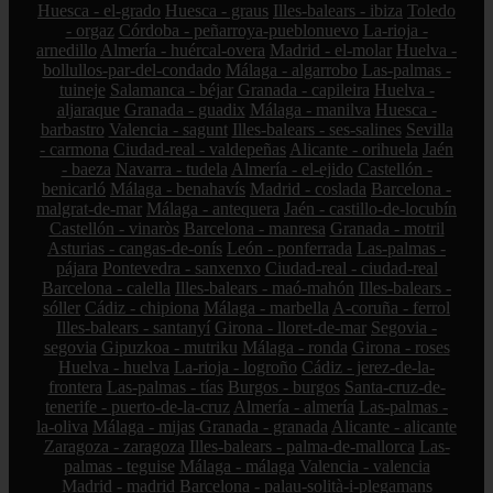
Huesca - el-grado
Huesca - graus
Illes-balears - ibiza
Toledo
- orgaz
Córdoba - peñarroya-pueblonuevo
La-rioja -
arnedillo
Almería - huércal-overa
Madrid - el-molar
Huelva -
bollullos-par-del-condado
Málaga - algarrobo
Las-palmas -
tuineje
Salamanca - béjar
Granada - capileira
Huelva -
aljaraque
Granada - guadix
Málaga - manilva
Huesca -
barbastro
Valencia - sagunt
Illes-balears - ses-salines
Sevilla
- carmona
Ciudad-real - valdepeñas
Alicante - orihuela
Jaén
- baeza
Navarra - tudela
Almería - el-ejido
Castellón -
benicarló
Málaga - benahavís
Madrid - coslada
Barcelona -
malgrat-de-mar
Málaga - antequera
Jaén - castillo-de-locubín
Castellón - vinaròs
Barcelona - manresa
Granada - motril
Asturias - cangas-de-onís
León - ponferrada
Las-palmas -
pájara
Pontevedra - sanxenxo
Ciudad-real - ciudad-real
Barcelona - calella
Illes-balears - maó-mahón
Illes-balears -
sóller
Cádiz - chipiona
Málaga - marbella
A-coruña - ferrol
Illes-balears - santanyí
Girona - lloret-de-mar
Segovia -
segovia
Gipuzkoa - mutriku
Málaga - ronda
Girona - roses
Huelva - huelva
La-rioja - logroño
Cádiz - jerez-de-la-
frontera
Las-palmas - tías
Burgos - burgos
Santa-cruz-de-
tenerife - puerto-de-la-cruz
Almería - almería
Las-palmas -
la-oliva
Málaga - mijas
Granada - granada
Alicante - alicante
Zaragoza - zaragoza
Illes-balears - palma-de-mallorca
Las-
palmas - teguise
Málaga - málaga
Valencia - valencia
Madrid - madrid
Barcelona - palau-solità-i-plegamans