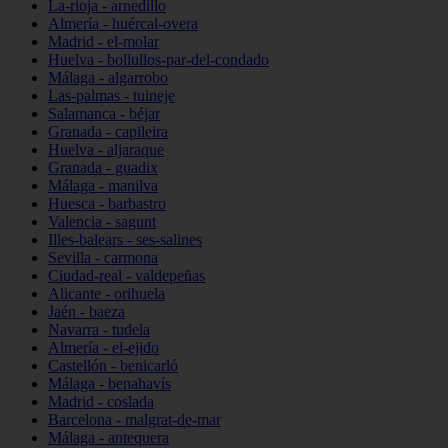
La-rioja - arnedillo
Almería - huércal-overa
Madrid - el-molar
Huelva - bollullos-par-del-condado
Málaga - algarrobo
Las-palmas - tuineje
Salamanca - béjar
Granada - capileira
Huelva - aljaraque
Granada - guadix
Málaga - manilva
Huesca - barbastro
Valencia - sagunt
Illes-balears - ses-salines
Sevilla - carmona
Ciudad-real - valdepeñas
Alicante - orihuela
Jaén - baeza
Navarra - tudela
Almería - el-ejido
Castellón - benicarló
Málaga - benahavís
Madrid - coslada
Barcelona - malgrat-de-mar
Málaga - antequera