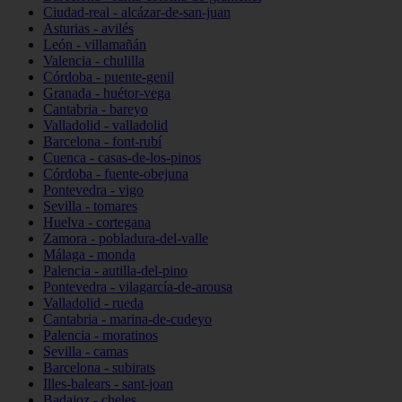
Ciudad-real - alcázar-de-san-juan
Asturias - avilés
León - villamañán
Valencia - chulilla
Córdoba - puente-genil
Granada - huétor-vega
Cantabria - bareyo
Valladolid - valladolid
Barcelona - font-rubí
Cuenca - casas-de-los-pinos
Córdoba - fuente-obejuna
Pontevedra - vigo
Sevilla - tomares
Huelva - cortegana
Zamora - pobladura-del-valle
Málaga - monda
Palencia - autilla-del-pino
Pontevedra - vilagarcía-de-arousa
Valladolid - rueda
Cantabria - marina-de-cudeyo
Palencia - moratinos
Sevilla - camas
Barcelona - subirats
Illes-balears - sant-joan
Badajoz - cheles