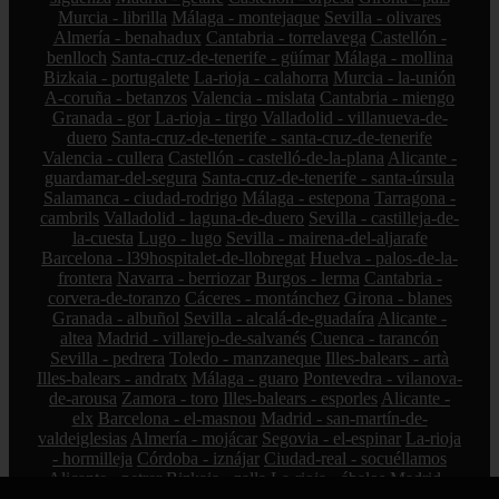
Murcia - librilla
Málaga - montejaque
Sevilla - olivares
Almería - benahadux
Cantabria - torrelavega
Castellón -
benlloch
Santa-cruz-de-tenerife - güímar
Málaga - mollina
Bizkaia - portugalete
La-rioja - calahorra
Murcia - la-unión
A-coruña - betanzos
Valencia - mislata
Cantabria - miengo
Granada - gor
La-rioja - tirgo
Valladolid - villanueva-de-
duero
Santa-cruz-de-tenerife - santa-cruz-de-tenerife
Valencia - cullera
Castellón - castelló-de-la-plana
Alicante -
guardamar-del-segura
Santa-cruz-de-tenerife - santa-úrsula
Salamanca - ciudad-rodrigo
Málaga - estepona
Tarragona -
cambrils
Valladolid - laguna-de-duero
Sevilla - castilleja-de-
la-cuesta
Lugo - lugo
Sevilla - mairena-del-aljarafe
Barcelona - l39hospitalet-de-llobregat
Huelva - palos-de-la-
frontera
Navarra - berriozar
Burgos - lerma
Cantabria -
corvera-de-toranzo
Cáceres - montánchez
Girona - blanes
Granada - albuñol
Sevilla - alcalá-de-guadaíra
Alicante -
altea
Madrid - villarejo-de-salvanés
Cuenca - tarancón
Sevilla - pedrera
Toledo - manzaneque
Illes-balears - artà
Illes-balears - andratx
Málaga - guaro
Pontevedra - vilanova-
de-arousa
Zamora - toro
Illes-balears - esporles
Alicante -
elx
Barcelona - el-masnou
Madrid - san-martín-de-
valdeiglesias
Almería - mojácar
Segovia - el-espinar
La-rioja
- hormilleja
Córdoba - iznájar
Ciudad-real - socuéllamos
Alicante - petrer
Bizkaia - zalla
La-rioja - ábalos
Madrid -
alcorcón
Zamora - peleas-de-abajo
Cantabria - reinosa
A-