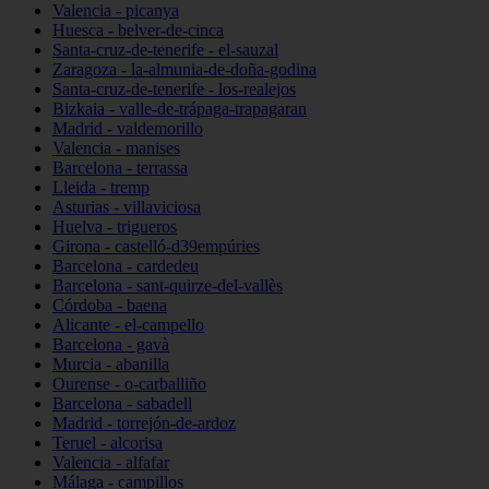
Valencia - picanya
Huesca - belver-de-cinca
Santa-cruz-de-tenerife - el-sauzal
Zaragoza - la-almunia-de-doña-godina
Santa-cruz-de-tenerife - los-realejos
Bizkaia - valle-de-trápaga-trapagaran
Madrid - valdemorillo
Valencia - manises
Barcelona - terrassa
Lleida - tremp
Asturias - villaviciosa
Huelva - trigueros
Girona - castelló-d39empúries
Barcelona - cardedeu
Barcelona - sant-quirze-del-vallès
Córdoba - baena
Alicante - el-campello
Barcelona - gavà
Murcia - abanilla
Ourense - o-carballiño
Barcelona - sabadell
Madrid - torrejón-de-ardoz
Teruel - alcorisa
Valencia - alfafar
Málaga - campillos