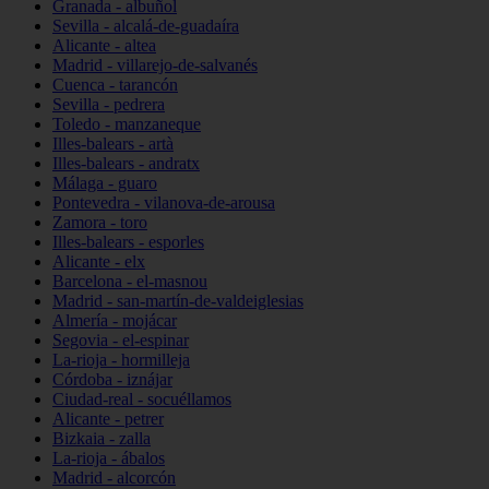
Granada - albuñol
Sevilla - alcalá-de-guadaíra
Alicante - altea
Madrid - villarejo-de-salvanés
Cuenca - tarancón
Sevilla - pedrera
Toledo - manzaneque
Illes-balears - artà
Illes-balears - andratx
Málaga - guaro
Pontevedra - vilanova-de-arousa
Zamora - toro
Illes-balears - esporles
Alicante - elx
Barcelona - el-masnou
Madrid - san-martín-de-valdeiglesias
Almería - mojácar
Segovia - el-espinar
La-rioja - hormilleja
Córdoba - iznájar
Ciudad-real - socuéllamos
Alicante - petrer
Bizkaia - zalla
La-rioja - ábalos
Madrid - alcorcón