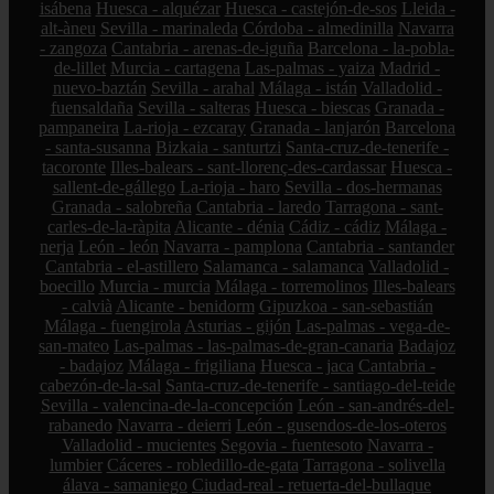
isábena
Huesca - alquézar
Huesca - castejón-de-sos
Lleida -
alt-àneu
Sevilla - marinaleda
Córdoba - almedinilla
Navarra
- zangoza
Cantabria - arenas-de-iguña
Barcelona - la-pobla-
de-lillet
Murcia - cartagena
Las-palmas - yaiza
Madrid -
nuevo-baztán
Sevilla - arahal
Málaga - istán
Valladolid -
fuensaldaña
Sevilla - salteras
Huesca - biescas
Granada -
pampaneira
La-rioja - ezcaray
Granada - lanjarón
Barcelona
- santa-susanna
Bizkaia - santurtzi
Santa-cruz-de-tenerife -
tacoronte
Illes-balears - sant-llorenç-des-cardassar
Huesca -
sallent-de-gállego
La-rioja - haro
Sevilla - dos-hermanas
Granada - salobreña
Cantabria - laredo
Tarragona - sant-
carles-de-la-ràpita
Alicante - dénia
Cádiz - cádiz
Málaga -
nerja
León - león
Navarra - pamplona
Cantabria - santander
Cantabria - el-astillero
Salamanca - salamanca
Valladolid -
boecillo
Murcia - murcia
Málaga - torremolinos
Illes-balears
- calvià
Alicante - benidorm
Gipuzkoa - san-sebastián
Málaga - fuengirola
Asturias - gijón
Las-palmas - vega-de-
san-mateo
Las-palmas - las-palmas-de-gran-canaria
Badajoz
- badajoz
Málaga - frigiliana
Huesca - jaca
Cantabria -
cabezón-de-la-sal
Santa-cruz-de-tenerife - santiago-del-teide
Sevilla - valencina-de-la-concepción
León - san-andrés-del-
rabanedo
Navarra - deierri
León - gusendos-de-los-oteros
Valladolid - mucientes
Segovia - fuentesoto
Navarra -
lumbier
Cáceres - robledillo-de-gata
Tarragona - solivella
álava - samaniego
Ciudad-real - retuerta-del-bullaque