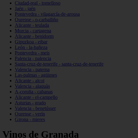
Ciudad-real - tomelloso
Jaén - jaén
Pontevedra - vilagarcía-de-arousa
Ourense - o-carballiño
Alicante - teulada
Murcia - cartagena
Alicante - benidorm
Gipuzkoa - eibar
León - la-bañeza
Pontevedra - meis
Palencia - palencia
Santa-cruz-de-tenerife - santa-cruz-de-tenerife
Valencia - paterna
Las-palmas - agüimes
Alicante - alcoi
Valencia - alaquàs
A-coruña - cabanas
Alicante - el-campello
Asturias - grado
Valencia - benetússer
Ourense - verín
Girona - mieres
Vinos de Granada