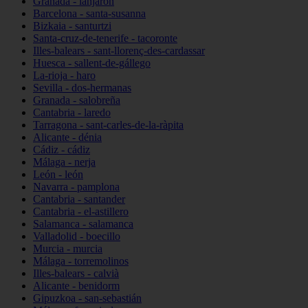
Granada - lanjarón
Barcelona - santa-susanna
Bizkaia - santurtzi
Santa-cruz-de-tenerife - tacoronte
Illes-balears - sant-llorenç-des-cardassar
Huesca - sallent-de-gállego
La-rioja - haro
Sevilla - dos-hermanas
Granada - salobreña
Cantabria - laredo
Tarragona - sant-carles-de-la-ràpita
Alicante - dénia
Cádiz - cádiz
Málaga - nerja
León - león
Navarra - pamplona
Cantabria - santander
Cantabria - el-astillero
Salamanca - salamanca
Valladolid - boecillo
Murcia - murcia
Málaga - torremolinos
Illes-balears - calvià
Alicante - benidorm
Gipuzkoa - san-sebastián