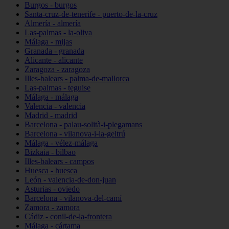
Burgos - burgos
Santa-cruz-de-tenerife - puerto-de-la-cruz
Almería - almería
Las-palmas - la-oliva
Málaga - mijas
Granada - granada
Alicante - alicante
Zaragoza - zaragoza
Illes-balears - palma-de-mallorca
Las-palmas - teguise
Málaga - málaga
Valencia - valencia
Madrid - madrid
Barcelona - palau-solità-i-plegamans
Barcelona - vilanova-i-la-geltrú
Málaga - vélez-málaga
Bizkaia - bilbao
Illes-balears - campos
Huesca - huesca
León - valencia-de-don-juan
Asturias - oviedo
Barcelona - vilanova-del-camí
Zamora - zamora
Cádiz - conil-de-la-frontera
Málaga - cártama