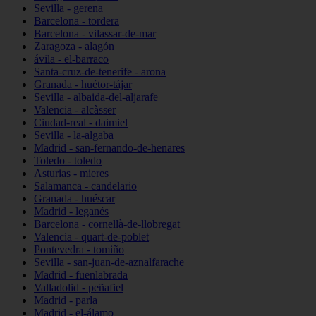
Sevilla - gerena
Barcelona - tordera
Barcelona - vilassar-de-mar
Zaragoza - alagón
ávila - el-barraco
Santa-cruz-de-tenerife - arona
Granada - huétor-tájar
Sevilla - albaida-del-aljarafe
Valencia - alcàsser
Ciudad-real - daimiel
Sevilla - la-algaba
Madrid - san-fernando-de-henares
Toledo - toledo
Asturias - mieres
Salamanca - candelario
Granada - huéscar
Madrid - leganés
Barcelona - cornellà-de-llobregat
Valencia - quart-de-poblet
Pontevedra - tomiño
Sevilla - san-juan-de-aznalfarache
Madrid - fuenlabrada
Valladolid - peñafiel
Madrid - parla
Madrid - el-álamo