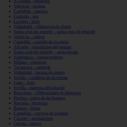
A-coruña - betanzos
Valencia - mislata
Cantabria - miengo
Granada - gor
La-rioja - tirgo
Valladolid - villanueva-de-duero
Santa-cruz-de-tenerife - santa-cruz-de-tenerife
Valencia - cullera
Castellón - castelló-de-la-plana
Alicante - guardamar-del-segura
Santa-cruz-de-tenerife - santa-úrsula
Salamanca - ciudad-rodrigo
Málaga - estepona
Tarragona - cambrils
Valladolid - laguna-de-duero
Sevilla - castilleja-de-la-cuesta
Lugo - lugo
Sevilla - mairena-del-aljarafe
Barcelona - l39hospitalet-de-llobregat
Huelva - palos-de-la-frontera
Navarra - berriozar
Burgos - lerma
Cantabria - corvera-de-toranzo
Cáceres - montánchez
Girona - blanes