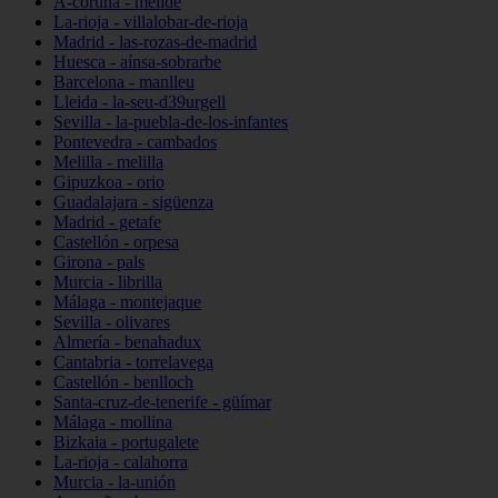
A-coruña - melide
La-rioja - villalobar-de-rioja
Madrid - las-rozas-de-madrid
Huesca - aínsa-sobrarbe
Barcelona - manlleu
Lleida - la-seu-d39urgell
Sevilla - la-puebla-de-los-infantes
Pontevedra - cambados
Melilla - melilla
Gipuzkoa - orio
Guadalajara - sigüenza
Madrid - getafe
Castellón - orpesa
Girona - pals
Murcia - librilla
Málaga - montejaque
Sevilla - olivares
Almería - benahadux
Cantabria - torrelavega
Castellón - benlloch
Santa-cruz-de-tenerife - güímar
Málaga - mollina
Bizkaia - portugalete
La-rioja - calahorra
Murcia - la-unión