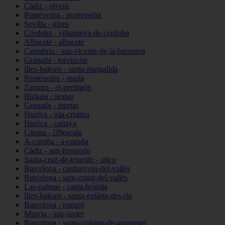
Cádiz - olvera
Pontevedra - pontevedra
Sevilla - gines
Córdoba - villanueva-de-córdoba
Albacete - albacete
Cantabria - san-vicente-de-la-barquera
Granada - torvizcón
Illes-balears - santa-margalida
Pontevedra - marín
Zamora - el-perdigón
Bizkaia - sestao
Granada - murtas
Huelva - isla-cristina
Huelva - cartaya
Girona - l39escala
A-coruña - a-coruña
Cádiz - san-fernando
Santa-cruz-de-tenerife - arico
Barcelona - cerdanyola-del-vallès
Barcelona - sant-cugat-del-vallès
Las-palmas - santa-brígida
Illes-balears - santa-eulària-des-riu
Barcelona - mataró
Murcia - san-javier
Barcelona - santa-coloma-de-gramenet