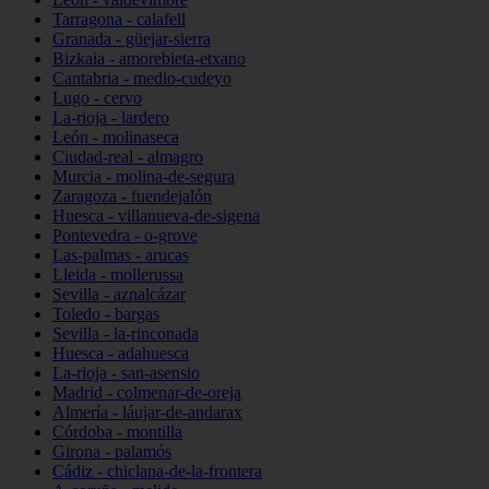
Tarragona - calafell
Granada - güejar-sierra
Bizkaia - amorebieta-etxano
Cantabria - medio-cudeyo
Lugo - cervo
La-rioja - lardero
León - molinaseca
Ciudad-real - almagro
Murcia - molina-de-segura
Zaragoza - fuendejalón
Huesca - villanueva-de-sigena
Pontevedra - o-grove
Las-palmas - arucas
Lleida - mollerussa
Sevilla - aznalcázar
Toledo - bargas
Sevilla - la-rinconada
Huesca - adahuesca
La-rioja - san-asensio
Madrid - colmenar-de-oreja
Almería - láujar-de-andarax
Córdoba - montilla
Girona - palamós
Cádiz - chiclana-de-la-frontera