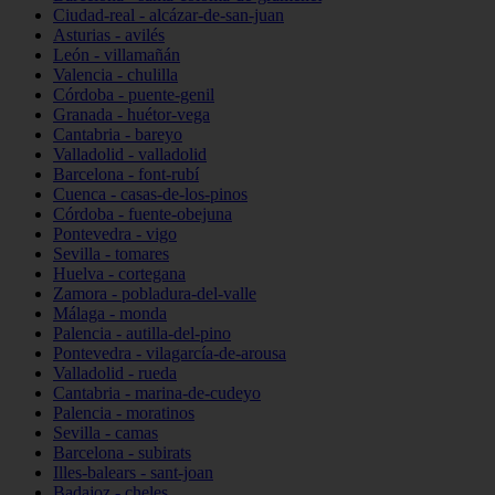
Ciudad-real - alcázar-de-san-juan
Asturias - avilés
León - villamañán
Valencia - chulilla
Córdoba - puente-genil
Granada - huétor-vega
Cantabria - bareyo
Valladolid - valladolid
Barcelona - font-rubí
Cuenca - casas-de-los-pinos
Córdoba - fuente-obejuna
Pontevedra - vigo
Sevilla - tomares
Huelva - cortegana
Zamora - pobladura-del-valle
Málaga - monda
Palencia - autilla-del-pino
Pontevedra - vilagarcía-de-arousa
Valladolid - rueda
Cantabria - marina-de-cudeyo
Palencia - moratinos
Sevilla - camas
Barcelona - subirats
Illes-balears - sant-joan
Badajoz - cheles