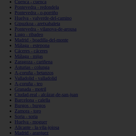
Cuenca - cuenca
Pontevedra - redondela
Pontevedra - o-porriño
Huelva - valverde-del-camino
Gipuzkoa - aretxabaleta
Pontevedra - vilanova-de-arousa
Lugo - ribadeo
Madrid - boadilla-del-monte
Málaga - estepona
Cáceres - cáceres
Málaga - mijas
Zaragoza - cariñena
Asturias - colunga
A-coruña - betanzos
Valladolid - valladolid
A-coruña - teo
Granada - motril
Ciudad-real - alcázar-de-san-juan
Barcelona - calella
Burgos - burgos
Zamora - toro
Soria - soria
Huelva - moguer
Alicante - la-vila-joiosa
Madrid - aranjuez