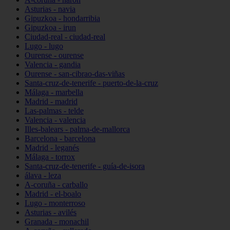
Asturias - navia
Gipuzkoa - hondarribia
Gipuzkoa - irun
Ciudad-real - ciudad-real
Lugo - lugo
Ourense - ourense
Valencia - gandia
Ourense - san-cibrao-das-viñas
Santa-cruz-de-tenerife - puerto-de-la-cruz
Málaga - marbella
Madrid - madrid
Las-palmas - telde
Valencia - valencia
Illes-balears - palma-de-mallorca
Barcelona - barcelona
Madrid - leganés
Málaga - torrox
Santa-cruz-de-tenerife - guía-de-isora
álava - leza
A-coruña - carballo
Madrid - el-boalo
Lugo - monterroso
Asturias - avilés
Granada - monachil