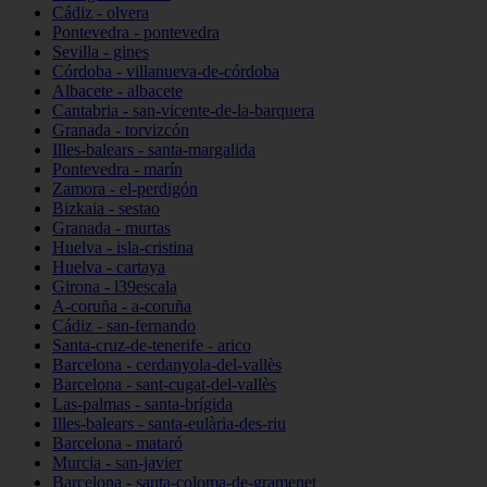
Cádiz - olvera
Pontevedra - pontevedra
Sevilla - gines
Córdoba - villanueva-de-córdoba
Albacete - albacete
Cantabria - san-vicente-de-la-barquera
Granada - torvizcón
Illes-balears - santa-margalida
Pontevedra - marín
Zamora - el-perdigón
Bizkaia - sestao
Granada - murtas
Huelva - isla-cristina
Huelva - cartaya
Girona - l39escala
A-coruña - a-coruña
Cádiz - san-fernando
Santa-cruz-de-tenerife - arico
Barcelona - cerdanyola-del-vallès
Barcelona - sant-cugat-del-vallès
Las-palmas - santa-brígida
Illes-balears - santa-eulària-des-riu
Barcelona - mataró
Murcia - san-javier
Barcelona - santa-coloma-de-gramenet