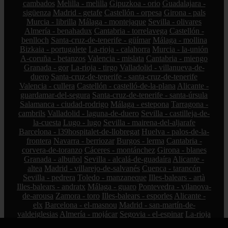
cambados
Melilla - melilla
Gipuzkoa - orio
Guadalajara -
sigüenza
Madrid - getafe
Castellón - orpesa
Girona - pals
Murcia - librilla
Málaga - montejaque
Sevilla - olivares
Almería - benahadux
Cantabria - torrelavega
Castellón -
benlloch
Santa-cruz-de-tenerife - güímar
Málaga - mollina
Bizkaia - portugalete
La-rioja - calahorra
Murcia - la-unión
A-coruña - betanzos
Valencia - mislata
Cantabria - miengo
Granada - gor
La-rioja - tirgo
Valladolid - villanueva-de-
duero
Santa-cruz-de-tenerife - santa-cruz-de-tenerife
Valencia - cullera
Castellón - castelló-de-la-plana
Alicante -
guardamar-del-segura
Santa-cruz-de-tenerife - santa-úrsula
Salamanca - ciudad-rodrigo
Málaga - estepona
Tarragona -
cambrils
Valladolid - laguna-de-duero
Sevilla - castilleja-de-
la-cuesta
Lugo - lugo
Sevilla - mairena-del-aljarafe
Barcelona - l39hospitalet-de-llobregat
Huelva - palos-de-la-
frontera
Navarra - berriozar
Burgos - lerma
Cantabria -
corvera-de-toranzo
Cáceres - montánchez
Girona - blanes
Granada - albuñol
Sevilla - alcalá-de-guadaíra
Alicante -
altea
Madrid - villarejo-de-salvanés
Cuenca - tarancón
Sevilla - pedrera
Toledo - manzaneque
Illes-balears - artà
Illes-balears - andratx
Málaga - guaro
Pontevedra - vilanova-
de-arousa
Zamora - toro
Illes-balears - esporles
Alicante -
elx
Barcelona - el-masnou
Madrid - san-martín-de-
valdeiglesias
Almería - mojácar
Segovia - el-espinar
La-rioja
- hormilleja
Córdoba - iznájar
Ciudad-real - socuéllamos