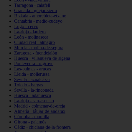
Tarragona - calafell
Granada - güejar-sierra
Bizkaia - amorebieta-etxano
Cantabria - medio-cudeyo
Lugo - cervo
La-rioja - lardero
León - molinaseca
Ciudad-real - almagro
Murcia - molina-de-segura
Zaragoza - fuendejalón
Huesca - villanueva-de-sigena
Pontevedra - o-grove
Las-palmas - arucas
Lleida - mollerussa
Sevilla - aznalcázar
Toledo - bargas
Sevilla - la-rinconada
Huesca - adahuesca
La-rioja - san-asensio
Madrid - colmenar-de-oreja
Almería - láujar-de-andarax
Córdoba - montilla
Girona - palamós
Cádiz - chiclana-de-la-frontera