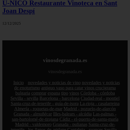
U-NICO Restaurante Vinoteca en Sant
Joan Despí
12/12/2025
vinosdegranada.es
vinosdegranada.es
Inicio
novedades y noticias de vino
novedades y noticias
de enoturismo
antiguo vaso para catar vinos crucigrama
bulgaria
comprar
espana
tipo
vinos
Córdoba - córdoba
Sevilla - sevilla
Barcelona - barcelona
Ciudad-real - montiel
Santa-cruz-de-tenerife - guía-de-isora
La-rioja - casalarreina
Almería - roquetas-de-mar
Madrid - pozuelo-de-alarcón
Granada - almuñécar
Illes-balears - alcúdia
Las-palmas -
san-bartolomé-de-tirajana
Cádiz - el-puerto-de-santa-maría
Madrid - valdemoro
Granada - pulianas
Santa-cruz-de-
tenerife - los-llanos-de-aridane
Cantabria - suances
Sevilla -