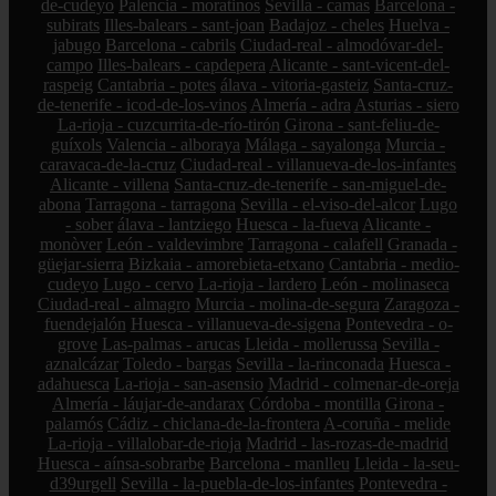
de-cudeyo
Palencia - moratinos
Sevilla - camas
Barcelona -
subirats
Illes-balears - sant-joan
Badajoz - cheles
Huelva -
jabugo
Barcelona - cabrils
Ciudad-real - almodóvar-del-
campo
Illes-balears - capdepera
Alicante - sant-vicent-del-
raspeig
Cantabria - potes
álava - vitoria-gasteiz
Santa-cruz-
de-tenerife - icod-de-los-vinos
Almería - adra
Asturias - siero
La-rioja - cuzcurrita-de-río-tirón
Girona - sant-feliu-de-
guíxols
Valencia - alboraya
Málaga - sayalonga
Murcia -
caravaca-de-la-cruz
Ciudad-real - villanueva-de-los-infantes
Alicante - villena
Santa-cruz-de-tenerife - san-miguel-de-
abona
Tarragona - tarragona
Sevilla - el-viso-del-alcor
Lugo
- sober
álava - lantziego
Huesca - la-fueva
Alicante -
monòver
León - valdevimbre
Tarragona - calafell
Granada -
güejar-sierra
Bizkaia - amorebieta-etxano
Cantabria - medio-
cudeyo
Lugo - cervo
La-rioja - lardero
León - molinaseca
Ciudad-real - almagro
Murcia - molina-de-segura
Zaragoza -
fuendejalón
Huesca - villanueva-de-sigena
Pontevedra - o-
grove
Las-palmas - arucas
Lleida - mollerussa
Sevilla -
aznalcázar
Toledo - bargas
Sevilla - la-rinconada
Huesca -
adahuesca
La-rioja - san-asensio
Madrid - colmenar-de-oreja
Almería - láujar-de-andarax
Córdoba - montilla
Girona -
palamós
Cádiz - chiclana-de-la-frontera
A-coruña - melide
La-rioja - villalobar-de-rioja
Madrid - las-rozas-de-madrid
Huesca - aínsa-sobrarbe
Barcelona - manlleu
Lleida - la-seu-
d39urgell
Sevilla - la-puebla-de-los-infantes
Pontevedra -