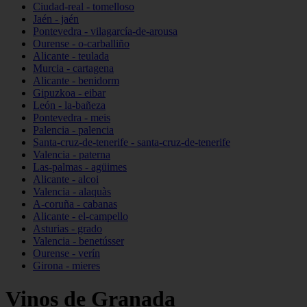
Ciudad-real - tomelloso
Jaén - jaén
Pontevedra - vilagarcía-de-arousa
Ourense - o-carballiño
Alicante - teulada
Murcia - cartagena
Alicante - benidorm
Gipuzkoa - eibar
León - la-bañeza
Pontevedra - meis
Palencia - palencia
Santa-cruz-de-tenerife - santa-cruz-de-tenerife
Valencia - paterna
Las-palmas - agüimes
Alicante - alcoi
Valencia - alaquàs
A-coruña - cabanas
Alicante - el-campello
Asturias - grado
Valencia - benetússer
Ourense - verín
Girona - mieres
Vinos de Granada