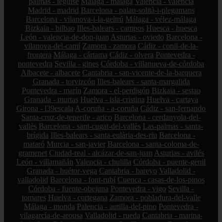
palmas - teguise
Málaga - málaga
Valencia - valencia
Madrid - madrid
Barcelona - palau-solità-i-plegamans
Barcelona - vilanova-i-la-geltrú
Málaga - vélez-málaga
Bizkaia - bilbao
Illes-balears - campos
Huesca - huesca
León - valencia-de-don-juan
Asturias - oviedo
Barcelona -
vilanova-del-camí
Zamora - zamora
Cádiz - conil-de-la-
frontera
Málaga - cártama
Cádiz - olvera
Pontevedra -
pontevedra
Sevilla - gines
Córdoba - villanueva-de-córdoba
Albacete - albacete
Cantabria - san-vicente-de-la-barquera
Granada - torvizcón
Illes-balears - santa-margalida
Pontevedra - marín
Zamora - el-perdigón
Bizkaia - sestao
Granada - murtas
Huelva - isla-cristina
Huelva - cartaya
Girona - l39escala
A-coruña - a-coruña
Cádiz - san-fernando
Santa-cruz-de-tenerife - arico
Barcelona - cerdanyola-del-
vallès
Barcelona - sant-cugat-del-vallès
Las-palmas - santa-
brígida
Illes-balears - santa-eulària-des-riu
Barcelona -
mataró
Murcia - san-javier
Barcelona - santa-coloma-de-
gramenet
Ciudad-real - alcázar-de-san-juan
Asturias - avilés
León - villamañán
Valencia - chulilla
Córdoba - puente-genil
Granada - huétor-vega
Cantabria - bareyo
Valladolid -
valladolid
Barcelona - font-rubí
Cuenca - casas-de-los-pinos
Córdoba - fuente-obejuna
Pontevedra - vigo
Sevilla -
tomares
Huelva - cortegana
Zamora - pobladura-del-valle
Málaga - monda
Palencia - autilla-del-pino
Pontevedra -
vilagarcía-de-arousa
Valladolid - rueda
Cantabria - marina-