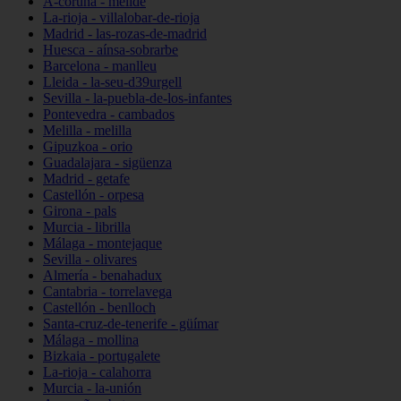
A-coruña - melide
La-rioja - villalobar-de-rioja
Madrid - las-rozas-de-madrid
Huesca - aínsa-sobrarbe
Barcelona - manlleu
Lleida - la-seu-d39urgell
Sevilla - la-puebla-de-los-infantes
Pontevedra - cambados
Melilla - melilla
Gipuzkoa - orio
Guadalajara - sigüenza
Madrid - getafe
Castellón - orpesa
Girona - pals
Murcia - librilla
Málaga - montejaque
Sevilla - olivares
Almería - benahadux
Cantabria - torrelavega
Castellón - benlloch
Santa-cruz-de-tenerife - güímar
Málaga - mollina
Bizkaia - portugalete
La-rioja - calahorra
Murcia - la-unión