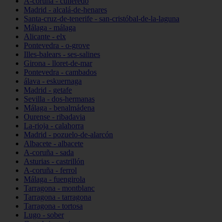
A-coruña - culleredo
Madrid - alcalá-de-henares
Santa-cruz-de-tenerife - san-cristóbal-de-la-laguna
Málaga - málaga
Alicante - elx
Pontevedra - o-grove
Illes-balears - ses-salines
Girona - lloret-de-mar
Pontevedra - cambados
álava - eskuernaga
Madrid - getafe
Sevilla - dos-hermanas
Málaga - benalmádena
Ourense - ribadavia
La-rioja - calahorra
Madrid - pozuelo-de-alarcón
Albacete - albacete
A-coruña - sada
Asturias - castrillón
A-coruña - ferrol
Málaga - fuengirola
Tarragona - montblanc
Tarragona - tarragona
Tarragona - tortosa
Lugo - sober