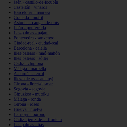
Jaén - castillo-de-locubín
Castellón - vinaròs
Barcelona - manresa
Granada - motril
Asturias - cangas-de-onís
León - ponferrada
Las-palmas - pájara
Pontevedra - sanxenxo
Ciudad-real - ciudad-real
Barcelona - calella
Illes-balears - maó-mahón
Illes-balears - sóller
Cádiz - chipiona
Málaga - marbella
A-coruña - ferrol
Illes-balears - santanyí
Girona - lloret-de-mar
Segovia - segovia
Gipuzkoa - mutriku
Málaga - ronda
Girona - roses
Huelva - huelva
La-rioja - logroño
Cádiz - jerez-de-la-frontera
Las-palmas - tías