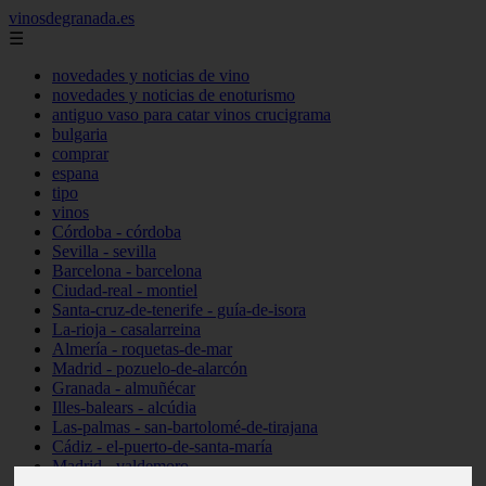
vinosdegranada.es
☰
novedades y noticias de vino
novedades y noticias de enoturismo
antiguo vaso para catar vinos crucigrama
bulgaria
comprar
espana
tipo
vinos
Córdoba - córdoba
Sevilla - sevilla
Barcelona - barcelona
Ciudad-real - montiel
Santa-cruz-de-tenerife - guía-de-isora
La-rioja - casalarreina
Almería - roquetas-de-mar
Madrid - pozuelo-de-alarcón
Granada - almuñécar
Illes-balears - alcúdia
Las-palmas - san-bartolomé-de-tirajana
Cádiz - el-puerto-de-santa-maría
Madrid - valdemoro
Granada - pulianas