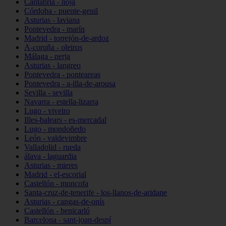
Cantabria - noja
Córdoba - puente-genil
Asturias - laviana
Pontevedra - marín
Madrid - torrejón-de-ardoz
A-coruña - oleiros
Málaga - nerja
Asturias - langreo
Pontevedra - ponteareas
Pontevedra - a-illa-de-arousa
Sevilla - sevilla
Navarra - estella-lizarra
Lugo - viveiro
Illes-balears - es-mercadal
Lugo - mondoñedo
León - valdevimbre
Valladolid - rueda
álava - laguardia
Asturias - mieres
Madrid - el-escorial
Castellón - moncofa
Santa-cruz-de-tenerife - los-llanos-de-aridane
Asturias - cangas-de-onís
Castellón - benicarló
Barcelona - sant-joan-despí