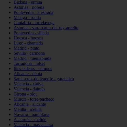
Bizkaia - ermua
Asturias - noreña
Pontevedra - a-estrada
Málaga - ronda
Cantabria - torrelavega
Asturias - san-martín-del-rey-aurelio
Pontevedra - silleda
Huesca - huesca
Lugo - chantada
Madrid - pinto
Sevilla - carmona
Madrid - fuenlabrada
Tarragona - falset
Illes-balears - campos
Alicante - dénia
Santa-cruz-de-tenerife - garachico
Valencia - xàtiva
Valencia - daimús
Girona - olot
Murcia - torre-pacheco
Alicante - alicante
Melilla - melilla
Navarra - pamplona
A-coruña - melide
Valencia - massanassa