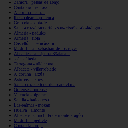
Zamora - peleas-de-abajo
Cantabria - reinosa
A-coruña - carral
Illes-balears - pollença
Granada - santa-fe
Santa-cruz-de-tenerife - san-cristóbal-de-la-laguna
Almería - padules
Almería - rioja
Castellón - benicàssim
Madrid - san-sebastián-de-los-reyes
Alicante - sant-joan-d39alacant
Jaén - úbeda
Tarragona - ulldecona
Albacete - villarrobledo
A-coruña - arzúa
Asturias - llanes
Santa-cruz-de-tenerife - candelaria
Ourense - ourense
Valencia - algemesí
Sevilla - badolatosa
Las-palmas - mogán
Huelva - almonte
Albacete - chinchilla-de-monte-aragón
Madrid - alpedrete
Cantabria - noja