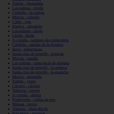
Toledo - fuensalida
Las-palmas - tejeda
Córdoba - la-carlota
Murcia - cehegín
Cádiz - rota
Huelva - gibraleón
Las-palmas - tinajo
Lleida - lleida
A-coruña - santiago-de-compostela
Córdoba - aguilar-de-la-frontera
álava - eskuernaga
Santa-cruz-de-tenerife - tegueste
Murcia - jumilla
Las-palmas - santa-lucía-de-tirajana
Santa-cruz-de-tenerife - la-orotava
Santa-cruz-de-tenerife - la-guancha
Murcia - moratalla
Toledo - yepes
Cáceres - cáceres
Valencia - torrent
A-coruña - ribeira
Pontevedra - caldas-de-reis
Málaga - torrox
Almería - olula-del-río
Barcelona - montgat