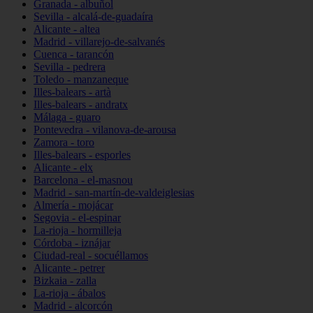
Granada - albuñol
Sevilla - alcalá-de-guadaíra
Alicante - altea
Madrid - villarejo-de-salvanés
Cuenca - tarancón
Sevilla - pedrera
Toledo - manzaneque
Illes-balears - artà
Illes-balears - andratx
Málaga - guaro
Pontevedra - vilanova-de-arousa
Zamora - toro
Illes-balears - esporles
Alicante - elx
Barcelona - el-masnou
Madrid - san-martín-de-valdeiglesias
Almería - mojácar
Segovia - el-espinar
La-rioja - hormilleja
Córdoba - iznájar
Ciudad-real - socuéllamos
Alicante - petrer
Bizkaia - zalla
La-rioja - ábalos
Madrid - alcorcón