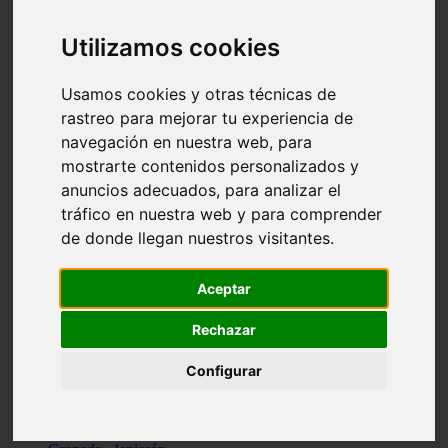
Santa-cruz-de-tenerife - los-llanos-de-aridane
Cantabria - suances
Utilizamos cookies
Sevilla - bormujos
Granada - monachil
Málaga - júzcar
Usamos cookies y otras técnicas de
Huesca - isábena
rastreo para mejorar tu experiencia de
Huesca - alquézar
navegación en nuestra web, para
Huesca - castejón-de-sos
Lleida - alt-àneu
mostrarte contenidos personalizados y
Sevilla - marinaleda
anuncios adecuados, para analizar el
Córdoba - almedinilla
tráfico en nuestra web y para comprender
Navarra - zangoza
Cantabria - arenas-de-iguña
de donde llegan nuestros visitantes.
Barcelona - la-pobla-de-lillet
Murcia - cartagena
Las-palmas - yaiza
Aceptar
Madrid - nuevo-baztán
Sevilla - arahal
Rechazar
Málaga - istán
Valladolid - fuensaldaña
Configurar
Sevilla - salteras
Huesca - biescas
Granada - pampaneira
La-rioja - ezcaray