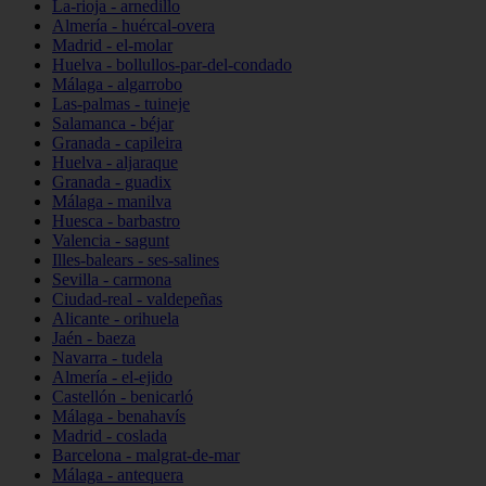
La-rioja - arnedillo
Almería - huércal-overa
Madrid - el-molar
Huelva - bollullos-par-del-condado
Málaga - algarrobo
Las-palmas - tuineje
Salamanca - béjar
Granada - capileira
Huelva - aljaraque
Granada - guadix
Málaga - manilva
Huesca - barbastro
Valencia - sagunt
Illes-balears - ses-salines
Sevilla - carmona
Ciudad-real - valdepeñas
Alicante - orihuela
Jaén - baeza
Navarra - tudela
Almería - el-ejido
Castellón - benicarló
Málaga - benahavís
Madrid - coslada
Barcelona - malgrat-de-mar
Málaga - antequera