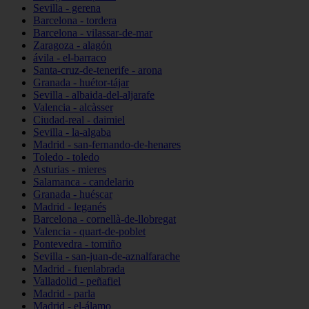
Sevilla - gerena
Barcelona - tordera
Barcelona - vilassar-de-mar
Zaragoza - alagón
ávila - el-barraco
Santa-cruz-de-tenerife - arona
Granada - huétor-tájar
Sevilla - albaida-del-aljarafe
Valencia - alcàsser
Ciudad-real - daimiel
Sevilla - la-algaba
Madrid - san-fernando-de-henares
Toledo - toledo
Asturias - mieres
Salamanca - candelario
Granada - huéscar
Madrid - leganés
Barcelona - cornellà-de-llobregat
Valencia - quart-de-poblet
Pontevedra - tomiño
Sevilla - san-juan-de-aznalfarache
Madrid - fuenlabrada
Valladolid - peñafiel
Madrid - parla
Madrid - el-álamo