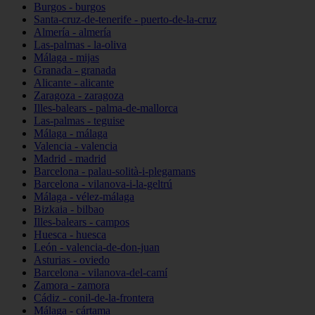
Burgos - burgos
Santa-cruz-de-tenerife - puerto-de-la-cruz
Almería - almería
Las-palmas - la-oliva
Málaga - mijas
Granada - granada
Alicante - alicante
Zaragoza - zaragoza
Illes-balears - palma-de-mallorca
Las-palmas - teguise
Málaga - málaga
Valencia - valencia
Madrid - madrid
Barcelona - palau-solità-i-plegamans
Barcelona - vilanova-i-la-geltrú
Málaga - vélez-málaga
Bizkaia - bilbao
Illes-balears - campos
Huesca - huesca
León - valencia-de-don-juan
Asturias - oviedo
Barcelona - vilanova-del-camí
Zamora - zamora
Cádiz - conil-de-la-frontera
Málaga - cártama