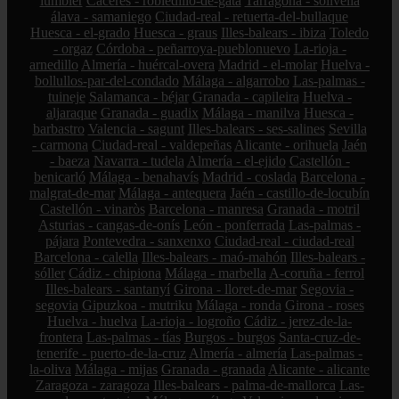
lumbier
Cáceres - robledillo-de-gata
Tarragona - solivella
álava - samaniego
Ciudad-real - retuerta-del-bullaque
Huesca - el-grado
Huesca - graus
Illes-balears - ibiza
Toledo
- orgaz
Córdoba - peñarroya-pueblonuevo
La-rioja -
arnedillo
Almería - huércal-overa
Madrid - el-molar
Huelva -
bollullos-par-del-condado
Málaga - algarrobo
Las-palmas -
tuineje
Salamanca - béjar
Granada - capileira
Huelva -
aljaraque
Granada - guadix
Málaga - manilva
Huesca -
barbastro
Valencia - sagunt
Illes-balears - ses-salines
Sevilla
- carmona
Ciudad-real - valdepeñas
Alicante - orihuela
Jaén
- baeza
Navarra - tudela
Almería - el-ejido
Castellón -
benicarló
Málaga - benahavís
Madrid - coslada
Barcelona -
malgrat-de-mar
Málaga - antequera
Jaén - castillo-de-locubín
Castellón - vinaròs
Barcelona - manresa
Granada - motril
Asturias - cangas-de-onís
León - ponferrada
Las-palmas -
pájara
Pontevedra - sanxenxo
Ciudad-real - ciudad-real
Barcelona - calella
Illes-balears - maó-mahón
Illes-balears -
sóller
Cádiz - chipiona
Málaga - marbella
A-coruña - ferrol
Illes-balears - santanyí
Girona - lloret-de-mar
Segovia -
segovia
Gipuzkoa - mutriku
Málaga - ronda
Girona - roses
Huelva - huelva
La-rioja - logroño
Cádiz - jerez-de-la-
frontera
Las-palmas - tías
Burgos - burgos
Santa-cruz-de-
tenerife - puerto-de-la-cruz
Almería - almería
Las-palmas -
la-oliva
Málaga - mijas
Granada - granada
Alicante - alicante
Zaragoza - zaragoza
Illes-balears - palma-de-mallorca
Las-