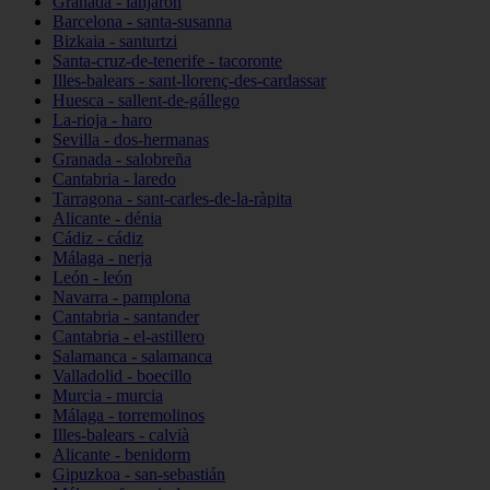
Granada - lanjarón
Barcelona - santa-susanna
Bizkaia - santurtzi
Santa-cruz-de-tenerife - tacoronte
Illes-balears - sant-llorenç-des-cardassar
Huesca - sallent-de-gállego
La-rioja - haro
Sevilla - dos-hermanas
Granada - salobreña
Cantabria - laredo
Tarragona - sant-carles-de-la-ràpita
Alicante - dénia
Cádiz - cádiz
Málaga - nerja
León - león
Navarra - pamplona
Cantabria - santander
Cantabria - el-astillero
Salamanca - salamanca
Valladolid - boecillo
Murcia - murcia
Málaga - torremolinos
Illes-balears - calvià
Alicante - benidorm
Gipuzkoa - san-sebastián