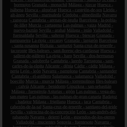
bormujos
Granada - monachil
Málaga - júzcar
Huesca -
isábena
Huesca - alquézar
Huesca - castejón-de-sos
Lleida -
alt-àneu
Sevilla - marinaleda
Córdoba - almedinilla
Navarra
- zangoza
Cantabria - arenas-de-iguña
Barcelona - la-pobla-
de-lillet
Murcia - cartagena
Las-palmas - yaiza
Madrid -
nuevo-baztán
Sevilla - arahal
Málaga - istán
Valladolid -
fuensaldaña
Sevilla - salteras
Huesca - biescas
Granada -
pampaneira
La-rioja - ezcaray
Granada - lanjarón
Barcelona
- santa-susanna
Bizkaia - santurtzi
Santa-cruz-de-tenerife -
tacoronte
Illes-balears - sant-llorenç-des-cardassar
Huesca -
sallent-de-gállego
La-rioja - haro
Sevilla - dos-hermanas
Granada - salobreña
Cantabria - laredo
Tarragona - sant-
carles-de-la-ràpita
Alicante - dénia
Cádiz - cádiz
Málaga -
nerja
León - león
Navarra - pamplona
Cantabria - santander
Cantabria - el-astillero
Salamanca - salamanca
Valladolid -
boecillo
Murcia - murcia
Málaga - torremolinos
Illes-balears
- calvià
Alicante - benidorm
Gipuzkoa - san-sebastián
Málaga - fuengirola
Asturias - gijón
Las-palmas - vega-de-
san-mateo
Las-palmas - las-palmas-de-gran-canaria
Badajoz
- badajoz
Málaga - frigiliana
Huesca - jaca
Cantabria -
cabezón-de-la-sal
Santa-cruz-de-tenerife - santiago-del-teide
Sevilla - valencina-de-la-concepción
León - san-andrés-del-
rabanedo
Navarra - deierri
León - gusendos-de-los-oteros
Valladolid - mucientes
Segovia - fuentesoto
Navarra -