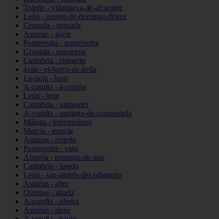
Toledo - villanueva-de-alcardete
León - puente-de-domingo-flórez
Granada - granada
Asturias - gijón
Pontevedra - pontevedra
Granada - maracena
Cantabria - riotuerto
ávila - el-barco-de-ávila
La-rioja - haro
A-coruña - a-coruña
León - león
Cantabria - santander
A-coruña - santiago-de-compostela
Málaga - torremolinos
Murcia - murcia
Asturias - oviedo
Pontevedra - vigo
Almería - roquetas-de-mar
Cantabria - laredo
León - san-andrés-del-rabanedo
Asturias - aller
Ourense - allariz
A-coruña - ribeira
Asturias - siero
A-coruña - narón