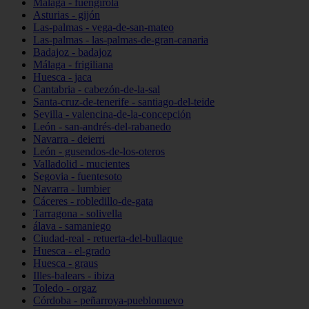
Málaga - fuengirola
Asturias - gijón
Las-palmas - vega-de-san-mateo
Las-palmas - las-palmas-de-gran-canaria
Badajoz - badajoz
Málaga - frigiliana
Huesca - jaca
Cantabria - cabezón-de-la-sal
Santa-cruz-de-tenerife - santiago-del-teide
Sevilla - valencina-de-la-concepción
León - san-andrés-del-rabanedo
Navarra - deierri
León - gusendos-de-los-oteros
Valladolid - mucientes
Segovia - fuentesoto
Navarra - lumbier
Cáceres - robledillo-de-gata
Tarragona - solivella
álava - samaniego
Ciudad-real - retuerta-del-bullaque
Huesca - el-grado
Huesca - graus
Illes-balears - ibiza
Toledo - orgaz
Córdoba - peñarroya-pueblonuevo