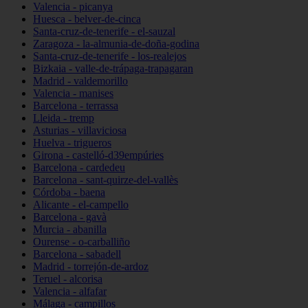
Valencia - picanya
Huesca - belver-de-cinca
Santa-cruz-de-tenerife - el-sauzal
Zaragoza - la-almunia-de-doña-godina
Santa-cruz-de-tenerife - los-realejos
Bizkaia - valle-de-trápaga-trapagaran
Madrid - valdemorillo
Valencia - manises
Barcelona - terrassa
Lleida - tremp
Asturias - villaviciosa
Huelva - trigueros
Girona - castelló-d39empúries
Barcelona - cardedeu
Barcelona - sant-quirze-del-vallès
Córdoba - baena
Alicante - el-campello
Barcelona - gavà
Murcia - abanilla
Ourense - o-carballiño
Barcelona - sabadell
Madrid - torrejón-de-ardoz
Teruel - alcorisa
Valencia - alfafar
Málaga - campillos