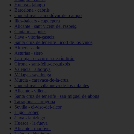
Huelva - jabugo
Barcelona - cabrils
Ciudad-real - almodóvar-del-campo
Illes-balears - capdepera
Alicante - sant-vicent-del-raspeig
Cantabria - potes
álava - vitoria-gasteiz
Santa-cruz-de-tenerife - icod-de-los-vinos
Almería - adra
Asturias - siero
La-rioja - cuzcurrita-de-río-tirón
Girona - sant-feliu-de-guíxols
Valencia - alboraya
Málaga - sayalonga
Murcia - caravaca-de-la-cruz
Ciudad-real - villanueva-de-los-infantes
Alicante - villena
Santa-cruz-de-tenerife - san-miguel-de-abona
Tarragona - tarragona
Sevilla - el-viso-del-alcor
Lugo - sober
álava - lantziego
Huesca - la-fueva
Alicante - monòver
León - valdevimbre