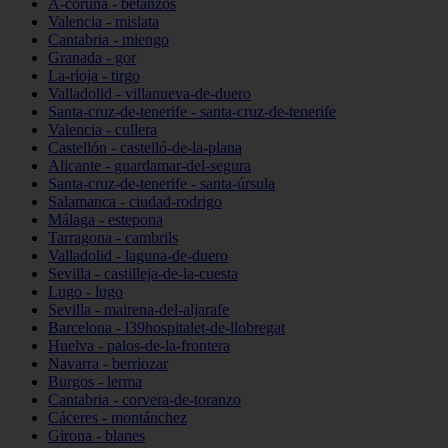
A-coruña - betanzos
Valencia - mislata
Cantabria - miengo
Granada - gor
La-rioja - tirgo
Valladolid - villanueva-de-duero
Santa-cruz-de-tenerife - santa-cruz-de-tenerife
Valencia - cullera
Castellón - castelló-de-la-plana
Alicante - guardamar-del-segura
Santa-cruz-de-tenerife - santa-úrsula
Salamanca - ciudad-rodrigo
Málaga - estepona
Tarragona - cambrils
Valladolid - laguna-de-duero
Sevilla - castilleja-de-la-cuesta
Lugo - lugo
Sevilla - mairena-del-aljarafe
Barcelona - l39hospitalet-de-llobregat
Huelva - palos-de-la-frontera
Navarra - berriozar
Burgos - lerma
Cantabria - corvera-de-toranzo
Cáceres - montánchez
Girona - blanes