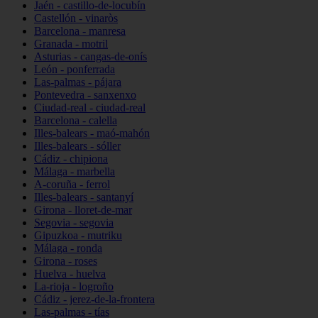
Jaén - castillo-de-locubín
Castellón - vinaròs
Barcelona - manresa
Granada - motril
Asturias - cangas-de-onís
León - ponferrada
Las-palmas - pájara
Pontevedra - sanxenxo
Ciudad-real - ciudad-real
Barcelona - calella
Illes-balears - maó-mahón
Illes-balears - sóller
Cádiz - chipiona
Málaga - marbella
A-coruña - ferrol
Illes-balears - santanyí
Girona - lloret-de-mar
Segovia - segovia
Gipuzkoa - mutriku
Málaga - ronda
Girona - roses
Huelva - huelva
La-rioja - logroño
Cádiz - jerez-de-la-frontera
Las-palmas - tías