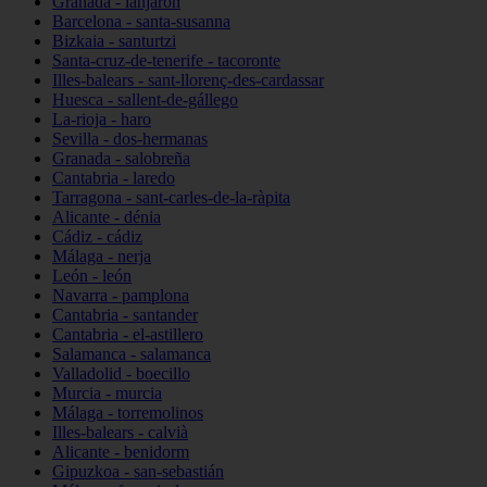
Granada - lanjarón
Barcelona - santa-susanna
Bizkaia - santurtzi
Santa-cruz-de-tenerife - tacoronte
Illes-balears - sant-llorenç-des-cardassar
Huesca - sallent-de-gállego
La-rioja - haro
Sevilla - dos-hermanas
Granada - salobreña
Cantabria - laredo
Tarragona - sant-carles-de-la-ràpita
Alicante - dénia
Cádiz - cádiz
Málaga - nerja
León - león
Navarra - pamplona
Cantabria - santander
Cantabria - el-astillero
Salamanca - salamanca
Valladolid - boecillo
Murcia - murcia
Málaga - torremolinos
Illes-balears - calvià
Alicante - benidorm
Gipuzkoa - san-sebastián