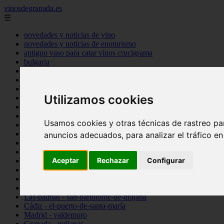
vinosdegranada.es
☰
novedades y noticias de vino
novedades y noticias de enoturismo
antiguo vaso para catar vinos crucigrama
bulgaria
comprar
espana
tipo
Utilizamos cookies
vinos
Córdoba - córdoba
Sevilla - sevilla
Usamos cookies y otras técnicas de rastreo pa
Barcelona - barcelona
Ciudad-real - montiel
anuncios adecuados, para analizar el tráfico e
Santa-cruz-de-tenerife - guía-de-isora
La-rioja - casalarreina
Aceptar
Rechazar
Configurar
Almería - roquetas-de-mar
Madrid - pozuelo-de-alarcón
Granada - almuñécar
Illes-balears - alcúdia
Las-palmas - san-bartolomé-de-tirajana
Cádiz - el-puerto-de-santa-maría
Madrid - valdemoro
Granada - pulianas