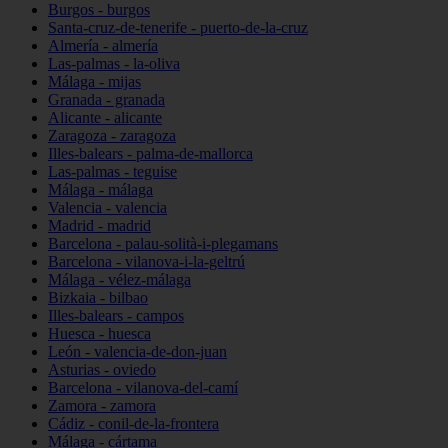
Burgos - burgos
Santa-cruz-de-tenerife - puerto-de-la-cruz
Almería - almería
Las-palmas - la-oliva
Málaga - mijas
Granada - granada
Alicante - alicante
Zaragoza - zaragoza
Illes-balears - palma-de-mallorca
Las-palmas - teguise
Málaga - málaga
Valencia - valencia
Madrid - madrid
Barcelona - palau-solità-i-plegamans
Barcelona - vilanova-i-la-geltrú
Málaga - vélez-málaga
Bizkaia - bilbao
Illes-balears - campos
Huesca - huesca
León - valencia-de-don-juan
Asturias - oviedo
Barcelona - vilanova-del-camí
Zamora - zamora
Cádiz - conil-de-la-frontera
Málaga - cártama