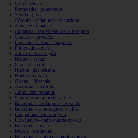
Cádiz - olvera
Pontevedra - pontevedra
Sevilla - gines
Córdoba - villanueva-de-córdoba
Albacete - albacete
Cantabria - san-vicente-de-la-barquera
Granada - torvizcón
Illes-balears - santa-margalida
Pontevedra - marín
Zamora - el-perdigón
Bizkaia - sestao
Granada - murtas
Huelva - isla-cristina
Huelva - cartaya
Girona - l39escala
A-coruña - a-coruña
Cádiz - san-fernando
Santa-cruz-de-tenerife - arico
Barcelona - cerdanyola-del-vallès
Barcelona - sant-cugat-del-vallès
Las-palmas - santa-brígida
Illes-balears - santa-eulària-des-riu
Barcelona - mataró
Murcia - san-javier
Barcelona - santa-coloma-de-gramenet