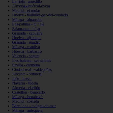
La-rioja - arnedillo
Almería - huércal-overa
Madrid - el-molar
Huelva - bollullos-par-del-condado
Málaga - algarrobo
Las-palmas - tuineje
Salamanca - béjar
Granada - capileira
Huelva - aljaraque
Granada - guadix
Málaga - manilva
Huesca - barbastro
Valencia - sagunt
Illes-balears - ses-salines
Sevilla - carmona
Ciudad-real - valdepeñas
Alicante - orihuela
Jaén - baeza
Navarra - tudela
Almería - el-ejido
Castellón - benicarló
Málaga - benahavís
Madrid - coslada
Barcelona - malgrat-de-mar
Málaga - antequera