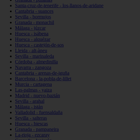
Santa-cruz-de-tenerife - los-llanos-de-aridane
Cantabria - suances
Sevilla - bormujos
Granada - monachil
Málaga - júzcar
Huesca - isábena
Huesca - alquézar
Huesca - castejón-de-sos
Lleida - alt-àneu
Sevilla - marinaleda
Córdoba - almedinilla
Navarra - zangoza
Cantabria - arenas-de-iguña
Barcelona - la-pobla-de-lillet
Murcia - cartagena
Las-palmas - yaiza
Madrid - nuevo-baztán
Sevilla - arahal
Málaga - istán
Valladolid - fuensaldaña
Sevilla - salteras
Huesca - biescas
Granada - pampaneira
La-rioja - ezcaray