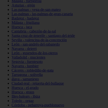
Málaga - fuengirola
Asturias - gijón
Las-palmas - vega-de-san-mateo
Las-palmas - las-palmas-de-gran-canaria
Badajoz - badajoz
Málaga - frigiliana
Huesca - jaca
Cantabria - cabezón-de-la-sal
Santa-cruz-de-tenerife - santiago-del-teide
Sevilla - valencina-de-la-concepción
León - san-andrés-del-rabanedo
Navarra - deierri
León - gusendos-de-los-oteros
Valladolid - mucientes
Segovia - fuentesoto
Navarra - lumbier
Cáceres - robledillo-de-gata
Tarragona - solivella
álava - samaniego
Ciudad-real - retuerta-del-bullaque
Huesca - el-grado
Huesca - graus
Illes-balears - ibiza
Toledo - orgaz
Córdoba - peñarroya-pueblonuevo