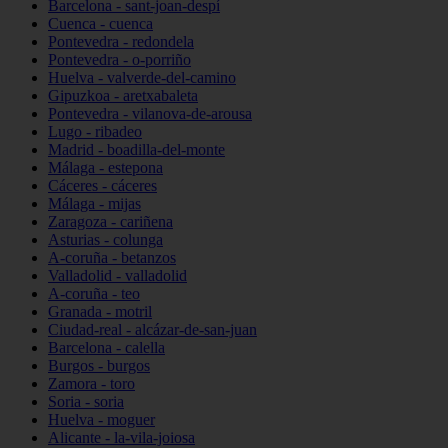
Barcelona - sant-joan-despí
Cuenca - cuenca
Pontevedra - redondela
Pontevedra - o-porriño
Huelva - valverde-del-camino
Gipuzkoa - aretxabaleta
Pontevedra - vilanova-de-arousa
Lugo - ribadeo
Madrid - boadilla-del-monte
Málaga - estepona
Cáceres - cáceres
Málaga - mijas
Zaragoza - cariñena
Asturias - colunga
A-coruña - betanzos
Valladolid - valladolid
A-coruña - teo
Granada - motril
Ciudad-real - alcázar-de-san-juan
Barcelona - calella
Burgos - burgos
Zamora - toro
Soria - soria
Huelva - moguer
Alicante - la-vila-joiosa