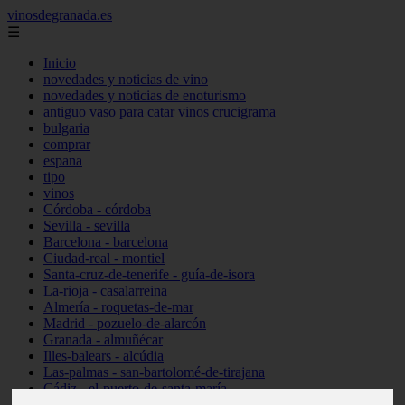
vinosdegranada.es
☰
Inicio
novedades y noticias de vino
novedades y noticias de enoturismo
antiguo vaso para catar vinos crucigrama
bulgaria
comprar
espana
tipo
vinos
Córdoba - córdoba
Sevilla - sevilla
Barcelona - barcelona
Ciudad-real - montiel
Santa-cruz-de-tenerife - guía-de-isora
La-rioja - casalarreina
Almería - roquetas-de-mar
Madrid - pozuelo-de-alarcón
Granada - almuñécar
Illes-balears - alcúdia
Las-palmas - san-bartolomé-de-tirajana
Cádiz - el-puerto-de-santa-maría
Madrid - valdemoro