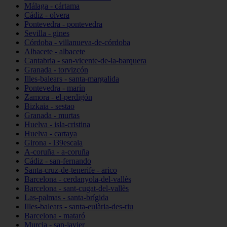
Málaga - cártama
Cádiz - olvera
Pontevedra - pontevedra
Sevilla - gines
Córdoba - villanueva-de-córdoba
Albacete - albacete
Cantabria - san-vicente-de-la-barquera
Granada - torvizcón
Illes-balears - santa-margalida
Pontevedra - marín
Zamora - el-perdigón
Bizkaia - sestao
Granada - murtas
Huelva - isla-cristina
Huelva - cartaya
Girona - l39escala
A-coruña - a-coruña
Cádiz - san-fernando
Santa-cruz-de-tenerife - arico
Barcelona - cerdanyola-del-vallès
Barcelona - sant-cugat-del-vallès
Las-palmas - santa-brígida
Illes-balears - santa-eulària-des-riu
Barcelona - mataró
Murcia - san-javier