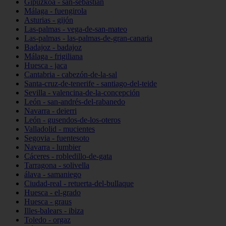
Gipuzkoa - san-sebastián
Málaga - fuengirola
Asturias - gijón
Las-palmas - vega-de-san-mateo
Las-palmas - las-palmas-de-gran-canaria
Badajoz - badajoz
Málaga - frigiliana
Huesca - jaca
Cantabria - cabezón-de-la-sal
Santa-cruz-de-tenerife - santiago-del-teide
Sevilla - valencina-de-la-concepción
León - san-andrés-del-rabanedo
Navarra - deierri
León - gusendos-de-los-oteros
Valladolid - mucientes
Segovia - fuentesoto
Navarra - lumbier
Cáceres - robledillo-de-gata
Tarragona - solivella
álava - samaniego
Ciudad-real - retuerta-del-bullaque
Huesca - el-grado
Huesca - graus
Illes-balears - ibiza
Toledo - orgaz