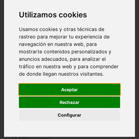
Granada - pulianas
Santa-cruz-de-tenerife - los-llanos-de-aridane
Utilizamos cookies
Cantabria - suances
Sevilla - bormujos
Granada - monachil
Usamos cookies y otras técnicas de
Málaga - júzcar
rastreo para mejorar tu experiencia de
Huesca - isábena
navegación en nuestra web, para
Huesca - alquézar
Huesca - castejón-de-sos
mostrarte contenidos personalizados y
Lleida - alt-àneu
anuncios adecuados, para analizar el
Sevilla - marinaleda
tráfico en nuestra web y para comprender
Córdoba - almedinilla
Navarra - zangoza
de donde llegan nuestros visitantes.
Cantabria - arenas-de-iguña
Barcelona - la-pobla-de-lillet
Murcia - cartagena
Aceptar
Las-palmas - yaiza
Madrid - nuevo-baztán
Rechazar
Sevilla - arahal
Málaga - istán
Configurar
Valladolid - fuensaldaña
Sevilla - salteras
Huesca - biescas
Granada - pampaneira