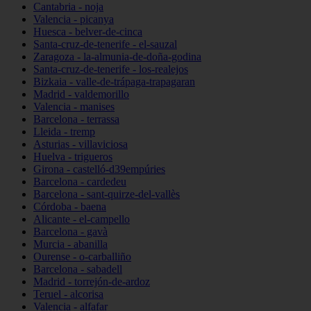
Cantabria - noja
Valencia - picanya
Huesca - belver-de-cinca
Santa-cruz-de-tenerife - el-sauzal
Zaragoza - la-almunia-de-doña-godina
Santa-cruz-de-tenerife - los-realejos
Bizkaia - valle-de-trápaga-trapagaran
Madrid - valdemorillo
Valencia - manises
Barcelona - terrassa
Lleida - tremp
Asturias - villaviciosa
Huelva - trigueros
Girona - castelló-d39empúries
Barcelona - cardedeu
Barcelona - sant-quirze-del-vallès
Córdoba - baena
Alicante - el-campello
Barcelona - gavà
Murcia - abanilla
Ourense - o-carballiño
Barcelona - sabadell
Madrid - torrejón-de-ardoz
Teruel - alcorisa
Valencia - alfafar