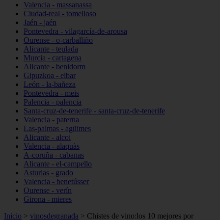
Valencia - massanassa
Ciudad-real - tomelloso
Jaén - jaén
Pontevedra - vilagarcía-de-arousa
Ourense - o-carballiño
Alicante - teulada
Murcia - cartagena
Alicante - benidorm
Gipuzkoa - eibar
León - la-bañeza
Pontevedra - meis
Palencia - palencia
Santa-cruz-de-tenerife - santa-cruz-de-tenerife
Valencia - paterna
Las-palmas - agüimes
Alicante - alcoi
Valencia - alaquàs
A-coruña - cabanas
Alicante - el-campello
Asturias - grado
Valencia - benetússer
Ourense - verín
Girona - mieres
Inicio
>
vinosdegranada
>
Chistes de vino:los 10 mejores por