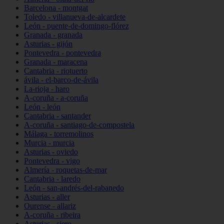
Barcelona - montgat
Toledo - villanueva-de-alcardete
León - puente-de-domingo-flórez
Granada - granada
Asturias - gijón
Pontevedra - pontevedra
Granada - maracena
Cantabria - riotuerto
ávila - el-barco-de-ávila
La-rioja - haro
A-coruña - a-coruña
León - león
Cantabria - santander
A-coruña - santiago-de-compostela
Málaga - torremolinos
Murcia - murcia
Asturias - oviedo
Pontevedra - vigo
Almería - roquetas-de-mar
Cantabria - laredo
León - san-andrés-del-rabanedo
Asturias - aller
Ourense - allariz
A-coruña - ribeira
Asturias - siero