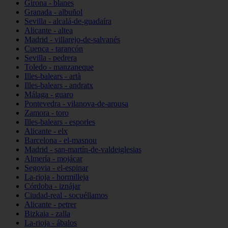
Girona - blanes
Granada - albuñol
Sevilla - alcalá-de-guadaíra
Alicante - altea
Madrid - villarejo-de-salvanés
Cuenca - tarancón
Sevilla - pedrera
Toledo - manzaneque
Illes-balears - artà
Illes-balears - andratx
Málaga - guaro
Pontevedra - vilanova-de-arousa
Zamora - toro
Illes-balears - esporles
Alicante - elx
Barcelona - el-masnou
Madrid - san-martín-de-valdeiglesias
Almería - mojácar
Segovia - el-espinar
La-rioja - hormilleja
Córdoba - iznájar
Ciudad-real - socuéllamos
Alicante - petrer
Bizkaia - zalla
La-rioja - ábalos