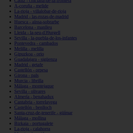
Cádiz - chiclana-de-la-frontera
A-coruña - melide
La-rioja - villalobar-de-rioja
Madrid - las-rozas-de-madrid
Huesca - aínsa-sobrarbe
Barcelona - manlleu
Lleida - la-seu-d39urgell
Sevilla - la-puebla-de-los-infantes
Pontevedra - cambados
Melilla - melilla
Gipuzkoa - orio
Guadalajara - sigüenza
Madrid - getafe
Castellón - orpesa
Girona - pals
Murcia - librilla
Málaga - montejaque
Sevilla - olivares
Almería - benahadux
Cantabria - torrelavega
Castellón - benlloch
Santa-cruz-de-tenerife - güímar
Málaga - mollina
Bizkaia - portugalete
La-rioja - calahorra