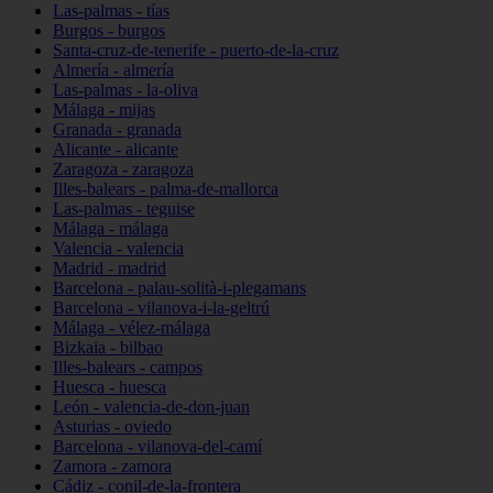
Las-palmas - tías
Burgos - burgos
Santa-cruz-de-tenerife - puerto-de-la-cruz
Almería - almería
Las-palmas - la-oliva
Málaga - mijas
Granada - granada
Alicante - alicante
Zaragoza - zaragoza
Illes-balears - palma-de-mallorca
Las-palmas - teguise
Málaga - málaga
Valencia - valencia
Madrid - madrid
Barcelona - palau-solità-i-plegamans
Barcelona - vilanova-i-la-geltrú
Málaga - vélez-málaga
Bizkaia - bilbao
Illes-balears - campos
Huesca - huesca
León - valencia-de-don-juan
Asturias - oviedo
Barcelona - vilanova-del-camí
Zamora - zamora
Cádiz - conil-de-la-frontera