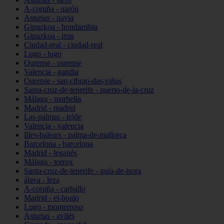
A-coruña - narón
Asturias - navia
Gipuzkoa - hondarribia
Gipuzkoa - irun
Ciudad-real - ciudad-real
Lugo - lugo
Ourense - ourense
Valencia - gandia
Ourense - san-cibrao-das-viñas
Santa-cruz-de-tenerife - puerto-de-la-cruz
Málaga - marbella
Madrid - madrid
Las-palmas - telde
Valencia - valencia
Illes-balears - palma-de-mallorca
Barcelona - barcelona
Madrid - leganés
Málaga - torrox
Santa-cruz-de-tenerife - guía-de-isora
álava - leza
A-coruña - carballo
Madrid - el-boalo
Lugo - monterroso
Asturias - avilés