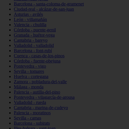
Barcelona - santa-coloma-de-gramenet
Ciudad-real - alcázar-de-san-juan
Asturias - avilés
León - villamañán
Valencia - chulilla
Córdoba - puente-genil
Granada - huétor-vega
Cantabria - bareyo
Valladolid - valladolid
Barcelona - font-rubí
Cuenca - casas-de-los-pinos
Córdoba - fuente-obejuna
Pontevedra - vigo
Sevilla - tomares
Huelva - cortegana
Zamora - pobladura-del-valle
Málaga - monda
Palencia - autilla-del-pino
Pontevedra - vilagarcía-de-arousa
Valladolid - rueda
Cantabria - marina-de-cudeyo
Palencia - moratinos
Sevilla - camas
Barcelona - subirats
Illes-balears - sant-joan