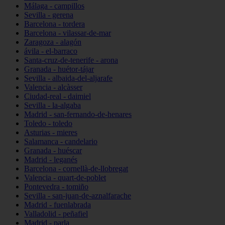
Málaga - campillos
Sevilla - gerena
Barcelona - tordera
Barcelona - vilassar-de-mar
Zaragoza - alagón
ávila - el-barraco
Santa-cruz-de-tenerife - arona
Granada - huétor-tájar
Sevilla - albaida-del-aljarafe
Valencia - alcàsser
Ciudad-real - daimiel
Sevilla - la-algaba
Madrid - san-fernando-de-henares
Toledo - toledo
Asturias - mieres
Salamanca - candelario
Granada - huéscar
Madrid - leganés
Barcelona - cornellà-de-llobregat
Valencia - quart-de-poblet
Pontevedra - tomiño
Sevilla - san-juan-de-aznalfarache
Madrid - fuenlabrada
Valladolid - peñafiel
Madrid - parla