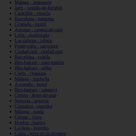
Málaga - antequera
Jaén - castillo-de-locubín
Castellón - vinaròs
Barcelona - manresa
Granada - motril
Asturias - cangas-de-onís
León - ponferrada
Las-palmas - pájara
Pontevedra - sanxenxo
Ciudad-real - ciudad-real
Barcelona - calella
Illes-balears - maó-mahón
Illes-balears - sóller
Cádiz - chipiona
Málaga - marbella
A-coruña - ferrol
Illes-balears - santanyí
Girona - lloret-de-mar
Segovia - segovia
Gipuzkoa - mutriku
Málaga - ronda
Girona - roses
Huelva - huelva
La-rioja - logroño
Cádiz - jerez-de-la-frontera