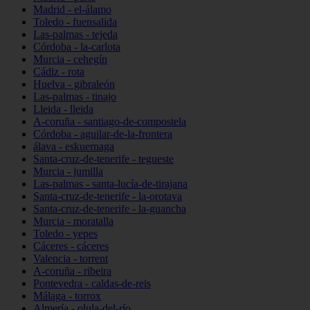
Madrid - el-álamo
Toledo - fuensalida
Las-palmas - tejeda
Córdoba - la-carlota
Murcia - cehegín
Cádiz - rota
Huelva - gibraleón
Las-palmas - tinajo
Lleida - lleida
A-coruña - santiago-de-compostela
Córdoba - aguilar-de-la-frontera
álava - eskuernaga
Santa-cruz-de-tenerife - tegueste
Murcia - jumilla
Las-palmas - santa-lucía-de-tirajana
Santa-cruz-de-tenerife - la-orotava
Santa-cruz-de-tenerife - la-guancha
Murcia - moratalla
Toledo - yepes
Cáceres - cáceres
Valencia - torrent
A-coruña - ribeira
Pontevedra - caldas-de-reis
Málaga - torrox
Almería - olula-del-río