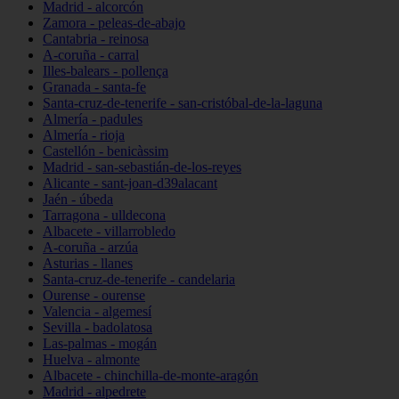
Madrid - alcorcón
Zamora - peleas-de-abajo
Cantabria - reinosa
A-coruña - carral
Illes-balears - pollença
Granada - santa-fe
Santa-cruz-de-tenerife - san-cristóbal-de-la-laguna
Almería - padules
Almería - rioja
Castellón - benicàssim
Madrid - san-sebastián-de-los-reyes
Alicante - sant-joan-d39alacant
Jaén - úbeda
Tarragona - ulldecona
Albacete - villarrobledo
A-coruña - arzúa
Asturias - llanes
Santa-cruz-de-tenerife - candelaria
Ourense - ourense
Valencia - algemesí
Sevilla - badolatosa
Las-palmas - mogán
Huelva - almonte
Albacete - chinchilla-de-monte-aragón
Madrid - alpedrete