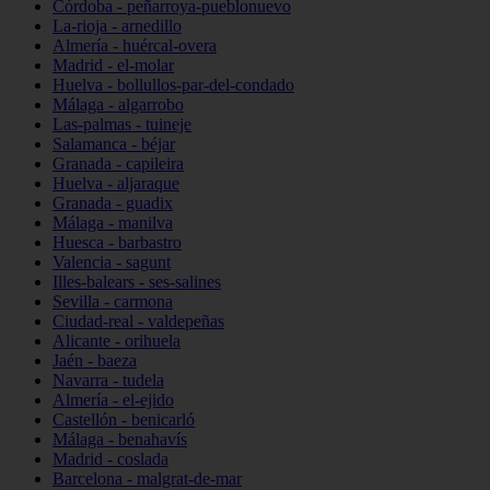
Córdoba - peñarroya-pueblonuevo
La-rioja - arnedillo
Almería - huércal-overa
Madrid - el-molar
Huelva - bollullos-par-del-condado
Málaga - algarrobo
Las-palmas - tuineje
Salamanca - béjar
Granada - capileira
Huelva - aljaraque
Granada - guadix
Málaga - manilva
Huesca - barbastro
Valencia - sagunt
Illes-balears - ses-salines
Sevilla - carmona
Ciudad-real - valdepeñas
Alicante - orihuela
Jaén - baeza
Navarra - tudela
Almería - el-ejido
Castellón - benicarló
Málaga - benahavís
Madrid - coslada
Barcelona - malgrat-de-mar