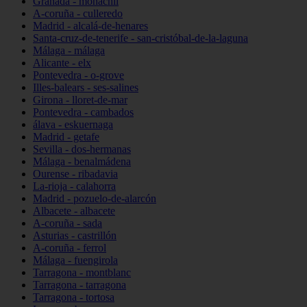
Granada - monachil
A-coruña - culleredo
Madrid - alcalá-de-henares
Santa-cruz-de-tenerife - san-cristóbal-de-la-laguna
Málaga - málaga
Alicante - elx
Pontevedra - o-grove
Illes-balears - ses-salines
Girona - lloret-de-mar
Pontevedra - cambados
álava - eskuernaga
Madrid - getafe
Sevilla - dos-hermanas
Málaga - benalmádena
Ourense - ribadavia
La-rioja - calahorra
Madrid - pozuelo-de-alarcón
Albacete - albacete
A-coruña - sada
Asturias - castrillón
A-coruña - ferrol
Málaga - fuengirola
Tarragona - montblanc
Tarragona - tarragona
Tarragona - tortosa