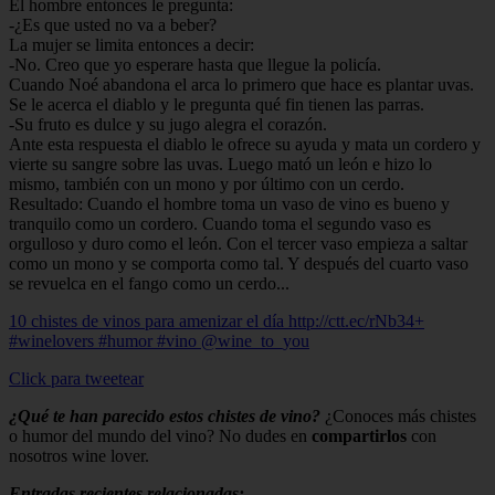
El hombre entonces le pregunta:
-¿Es que usted no va a beber?
La mujer se limita entonces a decir:
-No. Creo que yo esperare hasta que llegue la policía.
Cuando Noé abandona el arca lo primero que hace es plantar uvas.
Se le acerca el diablo y le pregunta qué fin tienen las parras.
-Su fruto es dulce y su jugo alegra el corazón.
Ante esta respuesta el diablo le ofrece su ayuda y mata un cordero y
vierte su sangre sobre las uvas. Luego mató un león e hizo lo
mismo, también con un mono y por último con un cerdo.
Resultado: Cuando el hombre toma un vaso de vino es bueno y
tranquilo como un cordero. Cuando toma el segundo vaso es
orgulloso y duro como el león. Con el tercer vaso empieza a saltar
como un mono y se comporta como tal. Y después del cuarto vaso
se revuelca en el fango como un cerdo...
10 chistes de vinos para amenizar el día http://ctt.ec/rNb34+
#winelovers #humor #vino @wine_to_you
Click para tweetear
¿Qué te han parecido estos chistes de vino?
¿Conoces más chistes
o humor del mundo del vino? No dudes en
compartirlos
con
nosotros wine lover.
Entradas recientes relacionadas: