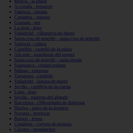
Murcia - la-unión
A-coruña - betanzos
Valencia - mislata
Cantabria - miengo
Granada - gor
La-rioja - tirgo
Valladolid - villanueva-de-duero
Santa-cruz-de-tenerife - santa-cruz-de-tenerife
Valencia - cullera
Castellón - castelló-de-la-plana
Alicante - guardamar-del-segura
Santa-cruz-de-tenerife - santa-úrsula
Salamanca - ciudad-rodrigo
Málaga - estepona
Tarragona - cambrils
Valladolid - laguna-de-duero
Sevilla - castilleja-de-la-cuesta
Lugo - lugo
Sevilla - mairena-del-aljarafe
Barcelona - l39hospitalet-de-llobregat
Huelva - palos-de-la-frontera
Navarra - berriozar
Burgos - lerma
Cantabria - corvera-de-toranzo
Cáceres - montánchez