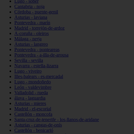
Lugo - sober
Cantabria - noja
Córdoba - puente-genil
Asturias - laviana
Pontevedra - marín
Madrid - torrejón-de-ardoz
A-coruña - oleiros
Málaga - nerja
Asturias - langreo
Pontevedra - ponteareas
Pontevedra - a-illa-de-arousa
Sevilla - sevilla
Navarra - estella-lizarra
Lugo - viveiro
Illes-balears - es-mercadal
Lugo - mondoñedo
León - valdevimbre
Valladolid - rueda
álava - laguardia
Asturias - mieres
Madrid - el-escorial
Castellón - moncofa
Santa-cruz-de-tenerife - los-llanos-de-aridane
Asturias - cangas-de-onís
Castellón - benicarló