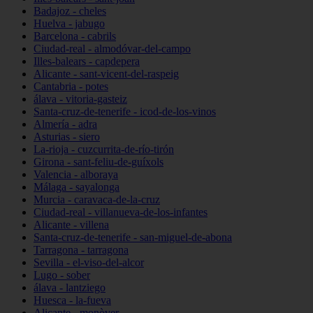
Badajoz - cheles
Huelva - jabugo
Barcelona - cabrils
Ciudad-real - almodóvar-del-campo
Illes-balears - capdepera
Alicante - sant-vicent-del-raspeig
Cantabria - potes
álava - vitoria-gasteiz
Santa-cruz-de-tenerife - icod-de-los-vinos
Almería - adra
Asturias - siero
La-rioja - cuzcurrita-de-río-tirón
Girona - sant-feliu-de-guíxols
Valencia - alboraya
Málaga - sayalonga
Murcia - caravaca-de-la-cruz
Ciudad-real - villanueva-de-los-infantes
Alicante - villena
Santa-cruz-de-tenerife - san-miguel-de-abona
Tarragona - tarragona
Sevilla - el-viso-del-alcor
Lugo - sober
álava - lantziego
Huesca - la-fueva
Alicante - monòver