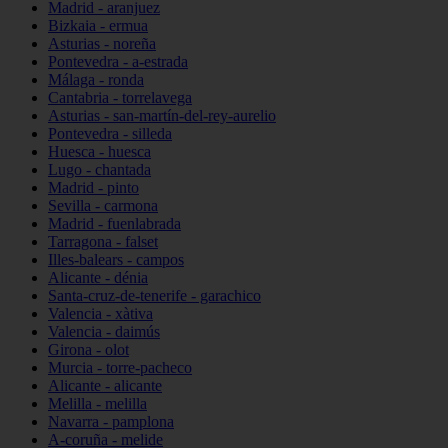
Madrid - aranjuez
Bizkaia - ermua
Asturias - noreña
Pontevedra - a-estrada
Málaga - ronda
Cantabria - torrelavega
Asturias - san-martín-del-rey-aurelio
Pontevedra - silleda
Huesca - huesca
Lugo - chantada
Madrid - pinto
Sevilla - carmona
Madrid - fuenlabrada
Tarragona - falset
Illes-balears - campos
Alicante - dénia
Santa-cruz-de-tenerife - garachico
Valencia - xàtiva
Valencia - daimús
Girona - olot
Murcia - torre-pacheco
Alicante - alicante
Melilla - melilla
Navarra - pamplona
A-coruña - melide