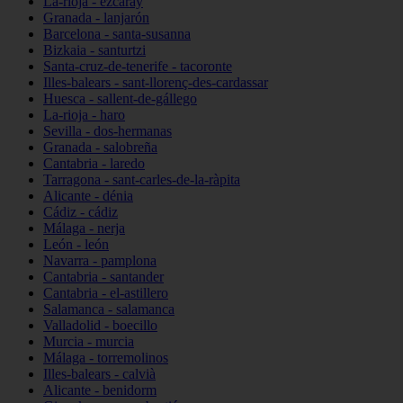
La-rioja - ezcaray
Granada - lanjarón
Barcelona - santa-susanna
Bizkaia - santurtzi
Santa-cruz-de-tenerife - tacoronte
Illes-balears - sant-llorenç-des-cardassar
Huesca - sallent-de-gállego
La-rioja - haro
Sevilla - dos-hermanas
Granada - salobreña
Cantabria - laredo
Tarragona - sant-carles-de-la-ràpita
Alicante - dénia
Cádiz - cádiz
Málaga - nerja
León - león
Navarra - pamplona
Cantabria - santander
Cantabria - el-astillero
Salamanca - salamanca
Valladolid - boecillo
Murcia - murcia
Málaga - torremolinos
Illes-balears - calvià
Alicante - benidorm