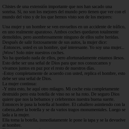
Chistes de una extensión importante que nos han sacado una
sonrisa. Sí, no son los mejores del mundo pero tienen que ver con el
mundo del vino y de los que hemos visto son de los mejores:
Una mujer y un hombre se ven envueltos en un accidente de tráfico,
en uno realmente aparatoso. Ambos coches quedaron totalmente
demolidos, pero asombrosamente ninguno de ellos sufre heridas.
Después de salir forzosamente de sus autos, la mujer dice:
-Entonces, usted es un hombre, qué interesante. Yo soy una mujer...
¡Wow! Solo mire nuestros coches.
No ha quedado nada de ellos, pero afortunadamente estamos ilesos.
Esto debe ser una señal de Dios para que nos conozcamos y
vivamos juntos en paz por el resto de nuestros días.
-Estoy completamente de acuerdo con usted, replica el hombre, esto
debe ser una señal de Dios.
La mujer continua:
-Y mira esto, he aquí otro milagro. Mi coche esta completamente
destruido pero esta botella de vino no se ha roto. De seguro Dios
quiere que nos la bebamos y celebremos nuestra buena suerte.
Entonces le pasa la botella al hombre. El caballero asintiendo con la
cabeza,abre la botella y se da varios tragos monumentales. Luego se
lada a la mujer.
Ella toma la botella, inmediatamente le pone la tapa y se la devuelve
al hombre.