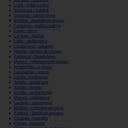
León - valdevimbre
Tarragona - calafell
Granada - güejar-sierra
Bizkaia - amorebieta-etxano
Cantabria - medio-cudeyo
Lugo - cervo
La-rioja - lardero
León - molinaseca
Ciudad-real - almagro
Murcia - molina-de-segura
Zaragoza - fuendejalón
Huesca - villanueva-de-sigena
Pontevedra - o-grove
Las-palmas - arucas
Lleida - mollerussa
Sevilla - aznalcázar
Toledo - bargas
Sevilla - la-rinconada
Huesca - adahuesca
La-rioja - san-asensio
Madrid - colmenar-de-oreja
Almería - láujar-de-andarax
Córdoba - montilla
Girona - palamós