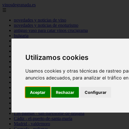
vinosdegranada.es
☰
novedades y noticias de vino
novedades y noticias de enoturismo
antiguo vaso para catar vinos crucigrama
bulgaria
comprar
espana
tipo
Utilizamos cookies
vinos
Córdoba - córdoba
Sevilla - sevilla
Usamos cookies y otras técnicas de rastreo pa
Barcelona - barcelona
Ciudad-real - montiel
anuncios adecuados, para analizar el tráfico e
Santa-cruz-de-tenerife - guía-de-isora
La-rioja - casalarreina
Aceptar
Rechazar
Configurar
Almería - roquetas-de-mar
Madrid - pozuelo-de-alarcón
Granada - almuñécar
Illes-balears - alcúdia
Las-palmas - san-bartolomé-de-tirajana
Cádiz - el-puerto-de-santa-maría
Madrid - valdemoro
Granada - pulianas