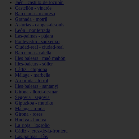
Jaén - castillo-de-locubín
Castellón - vinaròs
Barcelona - manresa
Granada - motril
Asturias - cangas-de-onís
León - ponferrada
Las-palmas - pájara
Pontevedra - sanxenxo
Ciudad-real - ciudad-real
Barcelona - calella
Illes-balears - maó-mahón
Illes-balears - sóller
Cádiz - chipiona
Málaga - marbella
A-coruña - ferrol
Illes-balears - santanyí
Girona - lloret-de-mar
Segovia - segovia
Gipuzkoa - mutriku
Málaga - ronda
Girona - roses
Huelva - huelva
La-rioja - logroño
Cádiz - jerez-de-la-frontera
Las-palmas - tías