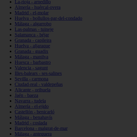
La-rioja - arnedillo
Almería - huércal-overa
Madrid - el-molar
Huelva - bollullos-par-del-condado
Málaga - algarrobo
Las-palmas - tuineje
Salamanca - béjar
Granada - capileira
Huelva - aljaraque
Granada - guadix
Málaga - manilva
Huesca - barbastro
Valencia - sagunt
Illes-balears - ses-salines
Sevilla - carmona
Ciudad-real - valdepeñas
Alicante - orihuela
Jaén - baeza
Navarra - tudela
Almería - el-ejido
Castellón - benicarló
Málaga - benahavís
Madrid - coslada
Barcelona - malgrat-de-mar
Málaga - antequera