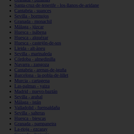
Santa-cruz-de-tenerife - los-llanos-de-aridane
Cantabria - suances
Sevilla - bormujos
Granada - monachil
Málaga - júzcar
Huesca - isábena
Huesca - alquézar
Huesca - castejón-de-sos
Lleida - alt-àneu
Sevilla - marinaleda
Córdoba - almedinilla
Navarra - zangoza
Cantabria - arenas-de-iguña
Barcelona - la-pobla-de-lillet
Murcia - cartagena
Las-palmas - yaiza
Madrid - nuevo-baztán
Sevilla - arahal
Málaga - istán
Valladolid - fuensaldaña
Sevilla - salteras
Huesca - biescas
Granada - pampaneira
La-rioja - ezcaray