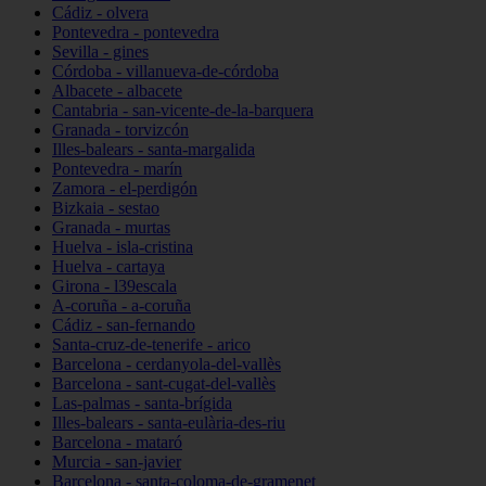
Cádiz - olvera
Pontevedra - pontevedra
Sevilla - gines
Córdoba - villanueva-de-córdoba
Albacete - albacete
Cantabria - san-vicente-de-la-barquera
Granada - torvizcón
Illes-balears - santa-margalida
Pontevedra - marín
Zamora - el-perdigón
Bizkaia - sestao
Granada - murtas
Huelva - isla-cristina
Huelva - cartaya
Girona - l39escala
A-coruña - a-coruña
Cádiz - san-fernando
Santa-cruz-de-tenerife - arico
Barcelona - cerdanyola-del-vallès
Barcelona - sant-cugat-del-vallès
Las-palmas - santa-brígida
Illes-balears - santa-eulària-des-riu
Barcelona - mataró
Murcia - san-javier
Barcelona - santa-coloma-de-gramenet