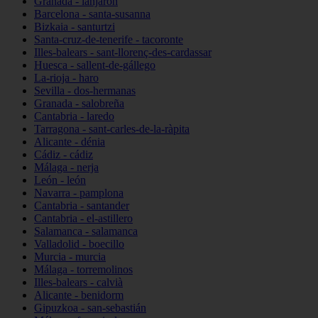
Granada - lanjarón
Barcelona - santa-susanna
Bizkaia - santurtzi
Santa-cruz-de-tenerife - tacoronte
Illes-balears - sant-llorenç-des-cardassar
Huesca - sallent-de-gállego
La-rioja - haro
Sevilla - dos-hermanas
Granada - salobreña
Cantabria - laredo
Tarragona - sant-carles-de-la-ràpita
Alicante - dénia
Cádiz - cádiz
Málaga - nerja
León - león
Navarra - pamplona
Cantabria - santander
Cantabria - el-astillero
Salamanca - salamanca
Valladolid - boecillo
Murcia - murcia
Málaga - torremolinos
Illes-balears - calvià
Alicante - benidorm
Gipuzkoa - san-sebastián