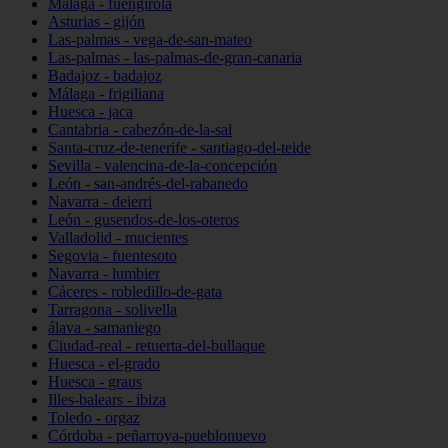
Málaga - fuengirola
Asturias - gijón
Las-palmas - vega-de-san-mateo
Las-palmas - las-palmas-de-gran-canaria
Badajoz - badajoz
Málaga - frigiliana
Huesca - jaca
Cantabria - cabezón-de-la-sal
Santa-cruz-de-tenerife - santiago-del-teide
Sevilla - valencina-de-la-concepción
León - san-andrés-del-rabanedo
Navarra - deierri
León - gusendos-de-los-oteros
Valladolid - mucientes
Segovia - fuentesoto
Navarra - lumbier
Cáceres - robledillo-de-gata
Tarragona - solivella
álava - samaniego
Ciudad-real - retuerta-del-bullaque
Huesca - el-grado
Huesca - graus
Illes-balears - ibiza
Toledo - orgaz
Córdoba - peñarroya-pueblonuevo