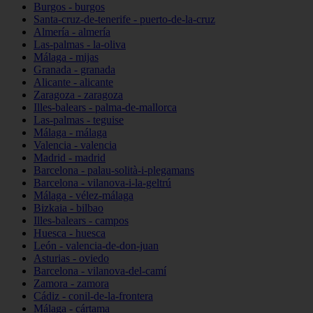
Burgos - burgos
Santa-cruz-de-tenerife - puerto-de-la-cruz
Almería - almería
Las-palmas - la-oliva
Málaga - mijas
Granada - granada
Alicante - alicante
Zaragoza - zaragoza
Illes-balears - palma-de-mallorca
Las-palmas - teguise
Málaga - málaga
Valencia - valencia
Madrid - madrid
Barcelona - palau-solità-i-plegamans
Barcelona - vilanova-i-la-geltrú
Málaga - vélez-málaga
Bizkaia - bilbao
Illes-balears - campos
Huesca - huesca
León - valencia-de-don-juan
Asturias - oviedo
Barcelona - vilanova-del-camí
Zamora - zamora
Cádiz - conil-de-la-frontera
Málaga - cártama