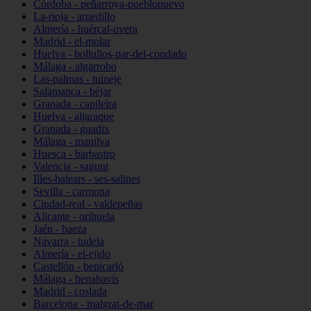
Córdoba - peñarroya-pueblonuevo
La-rioja - arnedillo
Almería - huércal-overa
Madrid - el-molar
Huelva - bollullos-par-del-condado
Málaga - algarrobo
Las-palmas - tuineje
Salamanca - béjar
Granada - capileira
Huelva - aljaraque
Granada - guadix
Málaga - manilva
Huesca - barbastro
Valencia - sagunt
Illes-balears - ses-salines
Sevilla - carmona
Ciudad-real - valdepeñas
Alicante - orihuela
Jaén - baeza
Navarra - tudela
Almería - el-ejido
Castellón - benicarló
Málaga - benahavís
Madrid - coslada
Barcelona - malgrat-de-mar