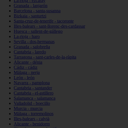
La-rioja - ezcaray
Granada - lanjarón
Barcelona - santa-susanna
Bizkaia - santurtzi
Santa-cruz-de-tenerife - tacoronte
Illes-balears - sant-llorenç-des-cardassar
Huesca - sallent-de-gállego
La-rioja - haro
Sevilla - dos-hermanas
Granada - salobreña
Cantabria - laredo
Tarragona - sant-carles-de-la-ràpita
Alicante - dénia
Cádiz - cádiz
Málaga - nerja
León - león
Navarra - pamplona
Cantabria - santander
Cantabria - el-astillero
Salamanca - salamanca
Valladolid - boecillo
Murcia - murcia
Málaga - torremolinos
Illes-balears - calvià
Alicante - benidorm