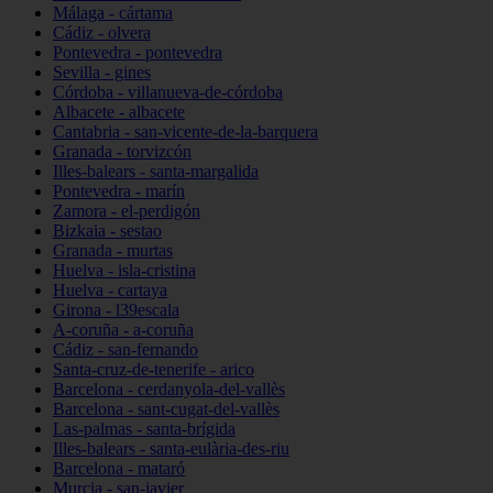
Málaga - cártama
Cádiz - olvera
Pontevedra - pontevedra
Sevilla - gines
Córdoba - villanueva-de-córdoba
Albacete - albacete
Cantabria - san-vicente-de-la-barquera
Granada - torvizcón
Illes-balears - santa-margalida
Pontevedra - marín
Zamora - el-perdigón
Bizkaia - sestao
Granada - murtas
Huelva - isla-cristina
Huelva - cartaya
Girona - l39escala
A-coruña - a-coruña
Cádiz - san-fernando
Santa-cruz-de-tenerife - arico
Barcelona - cerdanyola-del-vallès
Barcelona - sant-cugat-del-vallès
Las-palmas - santa-brígida
Illes-balears - santa-eulària-des-riu
Barcelona - mataró
Murcia - san-javier