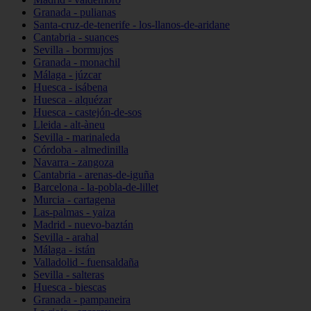
Granada - pulianas
Santa-cruz-de-tenerife - los-llanos-de-aridane
Cantabria - suances
Sevilla - bormujos
Granada - monachil
Málaga - júzcar
Huesca - isábena
Huesca - alquézar
Huesca - castejón-de-sos
Lleida - alt-àneu
Sevilla - marinaleda
Córdoba - almedinilla
Navarra - zangoza
Cantabria - arenas-de-iguña
Barcelona - la-pobla-de-lillet
Murcia - cartagena
Las-palmas - yaiza
Madrid - nuevo-baztán
Sevilla - arahal
Málaga - istán
Valladolid - fuensaldaña
Sevilla - salteras
Huesca - biescas
Granada - pampaneira