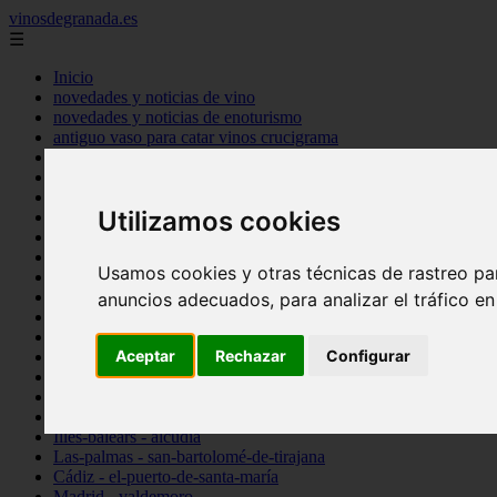
vinosdegranada.es
☰
Inicio
novedades y noticias de vino
novedades y noticias de enoturismo
antiguo vaso para catar vinos crucigrama
bulgaria
comprar
espana
Utilizamos cookies
tipo
vinos
Córdoba - córdoba
Usamos cookies y otras técnicas de rastreo pa
Sevilla - sevilla
Barcelona - barcelona
anuncios adecuados, para analizar el tráfico e
Ciudad-real - montiel
Santa-cruz-de-tenerife - guía-de-isora
Aceptar
Rechazar
Configurar
La-rioja - casalarreina
Almería - roquetas-de-mar
Madrid - pozuelo-de-alarcón
Granada - almuñécar
Illes-balears - alcúdia
Las-palmas - san-bartolomé-de-tirajana
Cádiz - el-puerto-de-santa-maría
Madrid - valdemoro