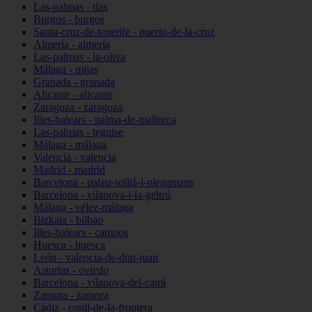
Las-palmas - tías
Burgos - burgos
Santa-cruz-de-tenerife - puerto-de-la-cruz
Almería - almería
Las-palmas - la-oliva
Málaga - mijas
Granada - granada
Alicante - alicante
Zaragoza - zaragoza
Illes-balears - palma-de-mallorca
Las-palmas - teguise
Málaga - málaga
Valencia - valencia
Madrid - madrid
Barcelona - palau-solità-i-plegamans
Barcelona - vilanova-i-la-geltrú
Málaga - vélez-málaga
Bizkaia - bilbao
Illes-balears - campos
Huesca - huesca
León - valencia-de-don-juan
Asturias - oviedo
Barcelona - vilanova-del-camí
Zamora - zamora
Cádiz - conil-de-la-frontera