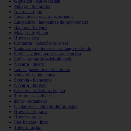
Gipuzkoa - san-sebastián
Málaga - fuengirola
Asturias - gijón
Las-palmas - vega-de-san-mateo
Las-palmas - las-palmas-de-gran-canaria
Badajoz - badajoz
Málaga - frigiliana
Huesca - jaca
Cantabria - cabezón-de-la-sal
Santa-cruz-de-tenerife - santiago-del-teide
Sevilla - valencina-de-la-concepción
León - san-andrés-del-rabanedo
Navarra - deierri
León - gusendos-de-los-oteros
Valladolid - mucientes
Segovia - fuentesoto
Navarra - lumbier
Cáceres - robledillo-de-gata
Tarragona - solivella
álava - samaniego
Ciudad-real - retuerta-del-bullaque
Huesca - el-grado
Huesca - graus
Illes-balears - ibiza
Toledo - orgaz