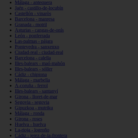
Málaga - antequera
Jaén - castillo-de-locubín
Castellón - vinaròs
Barcelona - manresa
Granada - motril
Asturias - cangas-de-onís
León - ponferrada
Las-palmas - pájara
Pontevedra - sanxenxo
Ciudad-real - ciudad-real
Barcelona - calella
Illes-balears - maó-mahón
Illes-balears - sóller
Cádiz - chipiona
Málaga - marbella
A-coruña - ferrol
Illes-balears - santanyí
Girona - lloret-de-mar
Segovia - segovia
Gipuzkoa - mutriku
Málaga - ronda
Girona - roses
Huelva - huelva
La-rioja - logroño
Cádiz - jerez-de-la-frontera