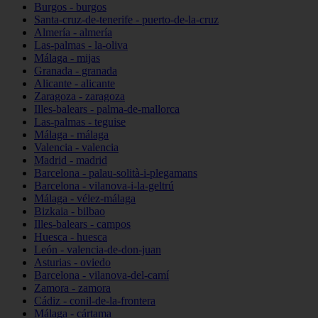
Burgos - burgos
Santa-cruz-de-tenerife - puerto-de-la-cruz
Almería - almería
Las-palmas - la-oliva
Málaga - mijas
Granada - granada
Alicante - alicante
Zaragoza - zaragoza
Illes-balears - palma-de-mallorca
Las-palmas - teguise
Málaga - málaga
Valencia - valencia
Madrid - madrid
Barcelona - palau-solità-i-plegamans
Barcelona - vilanova-i-la-geltrú
Málaga - vélez-málaga
Bizkaia - bilbao
Illes-balears - campos
Huesca - huesca
León - valencia-de-don-juan
Asturias - oviedo
Barcelona - vilanova-del-camí
Zamora - zamora
Cádiz - conil-de-la-frontera
Málaga - cártama