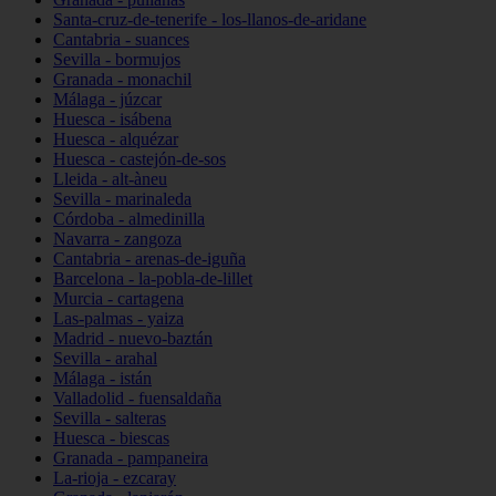
Santa-cruz-de-tenerife - los-llanos-de-aridane
Cantabria - suances
Sevilla - bormujos
Granada - monachil
Málaga - júzcar
Huesca - isábena
Huesca - alquézar
Huesca - castejón-de-sos
Lleida - alt-àneu
Sevilla - marinaleda
Córdoba - almedinilla
Navarra - zangoza
Cantabria - arenas-de-iguña
Barcelona - la-pobla-de-lillet
Murcia - cartagena
Las-palmas - yaiza
Madrid - nuevo-baztán
Sevilla - arahal
Málaga - istán
Valladolid - fuensaldaña
Sevilla - salteras
Huesca - biescas
Granada - pampaneira
La-rioja - ezcaray