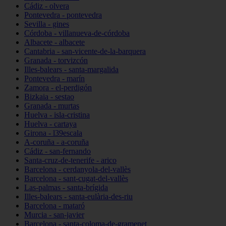
Cádiz - olvera
Pontevedra - pontevedra
Sevilla - gines
Córdoba - villanueva-de-córdoba
Albacete - albacete
Cantabria - san-vicente-de-la-barquera
Granada - torvizcón
Illes-balears - santa-margalida
Pontevedra - marín
Zamora - el-perdigón
Bizkaia - sestao
Granada - murtas
Huelva - isla-cristina
Huelva - cartaya
Girona - l39escala
A-coruña - a-coruña
Cádiz - san-fernando
Santa-cruz-de-tenerife - arico
Barcelona - cerdanyola-del-vallès
Barcelona - sant-cugat-del-vallès
Las-palmas - santa-brígida
Illes-balears - santa-eulària-des-riu
Barcelona - mataró
Murcia - san-javier
Barcelona - santa-coloma-de-gramenet