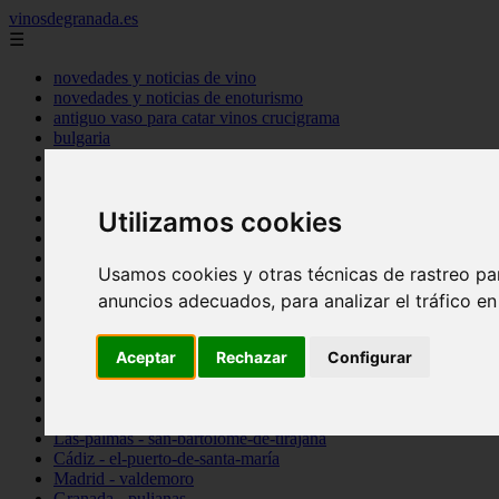
vinosdegranada.es
☰
novedades y noticias de vino
novedades y noticias de enoturismo
antiguo vaso para catar vinos crucigrama
bulgaria
comprar
espana
tipo
Utilizamos cookies
vinos
Córdoba - córdoba
Sevilla - sevilla
Usamos cookies y otras técnicas de rastreo pa
Barcelona - barcelona
Ciudad-real - montiel
anuncios adecuados, para analizar el tráfico e
Santa-cruz-de-tenerife - guía-de-isora
La-rioja - casalarreina
Aceptar
Rechazar
Configurar
Almería - roquetas-de-mar
Madrid - pozuelo-de-alarcón
Granada - almuñécar
Illes-balears - alcúdia
Las-palmas - san-bartolomé-de-tirajana
Cádiz - el-puerto-de-santa-maría
Madrid - valdemoro
Granada - pulianas