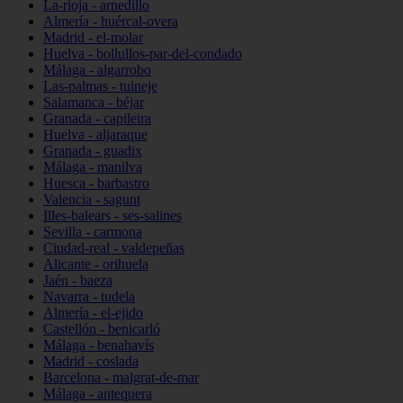
La-rioja - arnedillo
Almería - huércal-overa
Madrid - el-molar
Huelva - bollullos-par-del-condado
Málaga - algarrobo
Las-palmas - tuineje
Salamanca - béjar
Granada - capileira
Huelva - aljaraque
Granada - guadix
Málaga - manilva
Huesca - barbastro
Valencia - sagunt
Illes-balears - ses-salines
Sevilla - carmona
Ciudad-real - valdepeñas
Alicante - orihuela
Jaén - baeza
Navarra - tudela
Almería - el-ejido
Castellón - benicarló
Málaga - benahavís
Madrid - coslada
Barcelona - malgrat-de-mar
Málaga - antequera