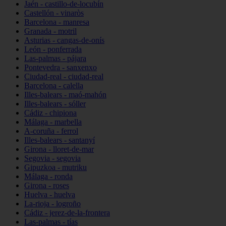
Jaén - castillo-de-locubín
Castellón - vinaròs
Barcelona - manresa
Granada - motril
Asturias - cangas-de-onís
León - ponferrada
Las-palmas - pájara
Pontevedra - sanxenxo
Ciudad-real - ciudad-real
Barcelona - calella
Illes-balears - maó-mahón
Illes-balears - sóller
Cádiz - chipiona
Málaga - marbella
A-coruña - ferrol
Illes-balears - santanyí
Girona - lloret-de-mar
Segovia - segovia
Gipuzkoa - mutriku
Málaga - ronda
Girona - roses
Huelva - huelva
La-rioja - logroño
Cádiz - jerez-de-la-frontera
Las-palmas - tías