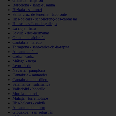
Granada - lanjarón
Barcelona - santa-susanna
Bizkaia - santurtzi
Santa-cruz-de-tenerife - tacoronte
Illes-balears - sant-llorenç-des-cardassar
Huesca - sallent-de-gállego
La-rioja - haro
Sevilla - dos-hermanas
Granada - salobreña
Cantabria - laredo
Tarragona - sant-carles-de-la-ràpita
Alicante - dénia
Cádiz - cádiz
Málaga - nerja
León - león
Navarra - pamplona
Cantabria - santander
Cantabria - el-astillero
Salamanca - salamanca
Valladolid - boecillo
Murcia - murcia
Málaga - torremolinos
Illes-balears - calvià
Alicante - benidorm
Gipuzkoa - san-sebastián