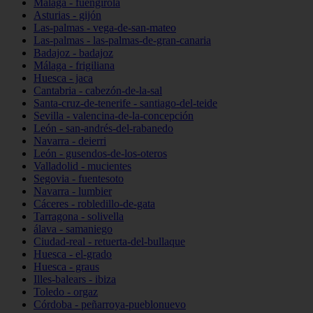
Málaga - fuengirola
Asturias - gijón
Las-palmas - vega-de-san-mateo
Las-palmas - las-palmas-de-gran-canaria
Badajoz - badajoz
Málaga - frigiliana
Huesca - jaca
Cantabria - cabezón-de-la-sal
Santa-cruz-de-tenerife - santiago-del-teide
Sevilla - valencina-de-la-concepción
León - san-andrés-del-rabanedo
Navarra - deierri
León - gusendos-de-los-oteros
Valladolid - mucientes
Segovia - fuentesoto
Navarra - lumbier
Cáceres - robledillo-de-gata
Tarragona - solivella
álava - samaniego
Ciudad-real - retuerta-del-bullaque
Huesca - el-grado
Huesca - graus
Illes-balears - ibiza
Toledo - orgaz
Córdoba - peñarroya-pueblonuevo