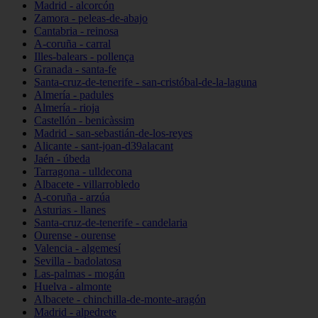
Madrid - alcorcón
Zamora - peleas-de-abajo
Cantabria - reinosa
A-coruña - carral
Illes-balears - pollença
Granada - santa-fe
Santa-cruz-de-tenerife - san-cristóbal-de-la-laguna
Almería - padules
Almería - rioja
Castellón - benicàssim
Madrid - san-sebastián-de-los-reyes
Alicante - sant-joan-d39alacant
Jaén - úbeda
Tarragona - ulldecona
Albacete - villarrobledo
A-coruña - arzúa
Asturias - llanes
Santa-cruz-de-tenerife - candelaria
Ourense - ourense
Valencia - algemesí
Sevilla - badolatosa
Las-palmas - mogán
Huelva - almonte
Albacete - chinchilla-de-monte-aragón
Madrid - alpedrete