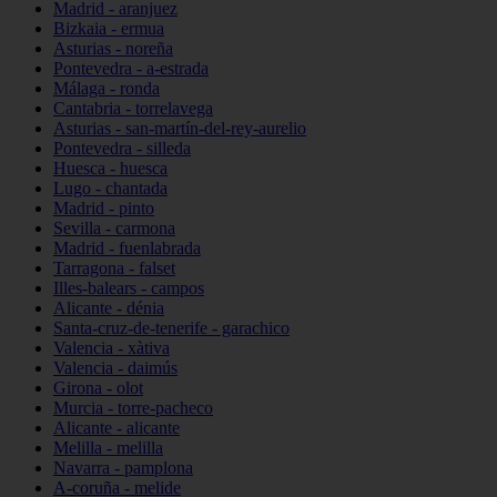
Madrid - aranjuez
Bizkaia - ermua
Asturias - noreña
Pontevedra - a-estrada
Málaga - ronda
Cantabria - torrelavega
Asturias - san-martín-del-rey-aurelio
Pontevedra - silleda
Huesca - huesca
Lugo - chantada
Madrid - pinto
Sevilla - carmona
Madrid - fuenlabrada
Tarragona - falset
Illes-balears - campos
Alicante - dénia
Santa-cruz-de-tenerife - garachico
Valencia - xàtiva
Valencia - daimús
Girona - olot
Murcia - torre-pacheco
Alicante - alicante
Melilla - melilla
Navarra - pamplona
A-coruña - melide