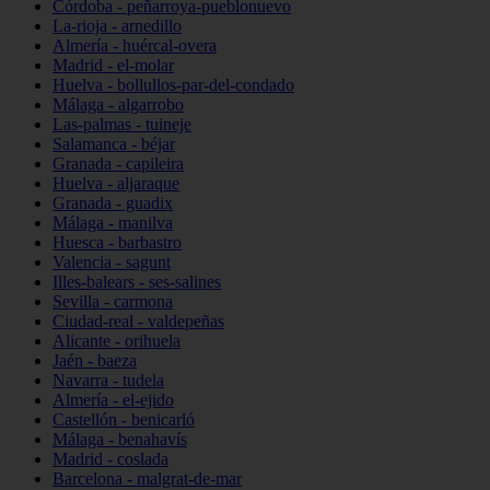
Córdoba - peñarroya-pueblonuevo
La-rioja - arnedillo
Almería - huércal-overa
Madrid - el-molar
Huelva - bollullos-par-del-condado
Málaga - algarrobo
Las-palmas - tuineje
Salamanca - béjar
Granada - capileira
Huelva - aljaraque
Granada - guadix
Málaga - manilva
Huesca - barbastro
Valencia - sagunt
Illes-balears - ses-salines
Sevilla - carmona
Ciudad-real - valdepeñas
Alicante - orihuela
Jaén - baeza
Navarra - tudela
Almería - el-ejido
Castellón - benicarló
Málaga - benahavís
Madrid - coslada
Barcelona - malgrat-de-mar