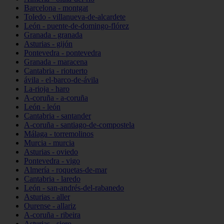
Barcelona - montgat
Toledo - villanueva-de-alcardete
León - puente-de-domingo-flórez
Granada - granada
Asturias - gijón
Pontevedra - pontevedra
Granada - maracena
Cantabria - riotuerto
ávila - el-barco-de-ávila
La-rioja - haro
A-coruña - a-coruña
León - león
Cantabria - santander
A-coruña - santiago-de-compostela
Málaga - torremolinos
Murcia - murcia
Asturias - oviedo
Pontevedra - vigo
Almería - roquetas-de-mar
Cantabria - laredo
León - san-andrés-del-rabanedo
Asturias - aller
Ourense - allariz
A-coruña - ribeira
Asturias - siero