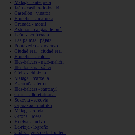
Málaga - antequera
Jaén - castillo-de-locubín
Castellón - vinaròs
Barcelona - manresa
Granada - motril
Asturias - cangas-de-onís
León - ponferrada
Las-palmas - pájara
Pontevedra - sanxenxo
Ciudad-real - ciudad-real
Barcelona - calella
Illes-balears - maó-mahón
Illes-balears - sóller
Cádiz - chipiona
Málaga - marbella
A-coruña - ferrol
Illes-balears - santanyí
Girona - lloret-de-mar
Segovia - segovia
Gipuzkoa - mutriku
Málaga - ronda
Girona - roses
Huelva - huelva
La-rioja - logroño
Cádiz - jerez-de-la-frontera