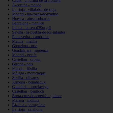
Cádiz - chiclana-de-la-frontera
A-coruña - melide
La-rioja - villalobar-de-rioja
Madrid - las-rozas-de-madrid
Huesca - aínsa-sobrarbe
Barcelona - manlleu
Lleida - la-seu-d39urgell
Sevilla - la-puebla-de-los-infantes
Pontevedra - cambados
Melilla - melilla
Gipuzkoa - orio
Guadalajara - sigüenza
Madrid - getafe
Castellón - orpesa
Girona - pals
Murcia - librilla
Málaga - montejaque
Sevilla - olivares
Almería - benahadux
Cantabria - torrelavega
Castellón - benlloch
Santa-cruz-de-tenerife - güímar
Málaga - mollina
Bizkaia - portugalete
La-rioja - calahorra