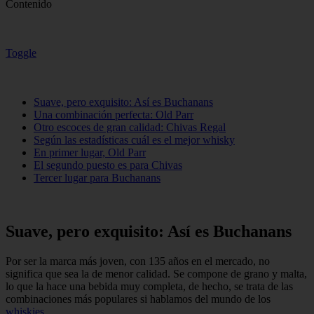
Contenido
Toggle
Suave, pero exquisito: Así es Buchanans
Una combinación perfecta: Old Parr
Otro escoces de gran calidad: Chivas Regal
Según las estadísticas cuál es el mejor whisky
En primer lugar, Old Parr
El segundo puesto es para Chivas
Tercer lugar para Buchanans
Suave, pero exquisito: Así es Buchanans
Por ser la marca más joven, con 135 años en el mercado, no
significa que sea la de menor calidad. Se compone de grano y malta,
lo que la hace una bebida muy completa, de hecho, se trata de las
combinaciones más populares si hablamos del mundo de los
whiskies
.