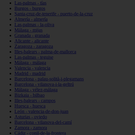
Las-palmas - tías
Burgos - burgos
Santa-cruz-de-tenerife - puerto-de-la-cruz
Almería - almería
Las-palmas - la-oliva
Málaga - mijas
Granada - granada
Alicante - alicante
Zaragoza - zaragoza
Illes-balears - palma-de-mallorca
Las-palmas - teguise
Málaga - málaga
Valencia - valencia
Madrid - madrid
Barcelona - palau-solità-i-plegamans
Barcelona - vilanova-i-la-geltrú
Málaga - vélez-málaga
Bizkaia - bilbao
Illes-balears - campos
Huesca - huesca
León - valencia-de-don-juan
Asturias - oviedo
Barcelona - vilanova-del-camí
Zamora - zamora
Cádiz - conil-de-la-frontera