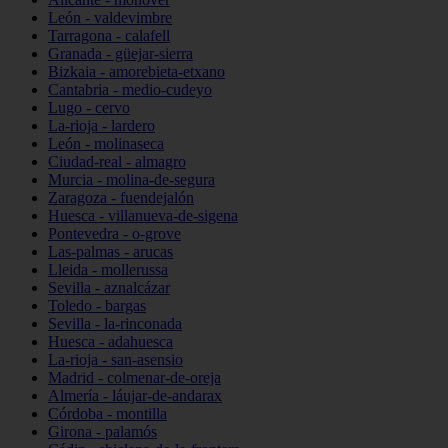
León - valdevimbre
Tarragona - calafell
Granada - güejar-sierra
Bizkaia - amorebieta-etxano
Cantabria - medio-cudeyo
Lugo - cervo
La-rioja - lardero
León - molinaseca
Ciudad-real - almagro
Murcia - molina-de-segura
Zaragoza - fuendejalón
Huesca - villanueva-de-sigena
Pontevedra - o-grove
Las-palmas - arucas
Lleida - mollerussa
Sevilla - aznalcázar
Toledo - bargas
Sevilla - la-rinconada
Huesca - adahuesca
La-rioja - san-asensio
Madrid - colmenar-de-oreja
Almería - láujar-de-andarax
Córdoba - montilla
Girona - palamós