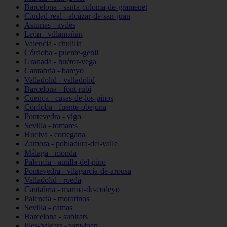
Barcelona - santa-coloma-de-gramenet
Ciudad-real - alcázar-de-san-juan
Asturias - avilés
León - villamañán
Valencia - chulilla
Córdoba - puente-genil
Granada - huétor-vega
Cantabria - bareyo
Valladolid - valladolid
Barcelona - font-rubí
Cuenca - casas-de-los-pinos
Córdoba - fuente-obejuna
Pontevedra - vigo
Sevilla - tomares
Huelva - cortegana
Zamora - pobladura-del-valle
Málaga - monda
Palencia - autilla-del-pino
Pontevedra - vilagarcía-de-arousa
Valladolid - rueda
Cantabria - marina-de-cudeyo
Palencia - moratinos
Sevilla - camas
Barcelona - subirats
Illes-balears - sant-joan