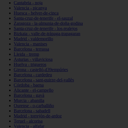
Cantabria - noja
Valencia - picanya
Huesca - belver-de-cinca
Santa-cruz-de-tenerife - el-sauzal
Zaragoza - la-almunia-de-doña-godina
Santa-cruz-de-tenerife - los-realejos
Bizkaia - valle-de-trápaga-trapagaran
Madrid - valdemorillo
Valencia - manises
Barcelona - terrassa
Lleida - tremp
Asturias - villaviciosa
Huelva - trigueros
Girona - castelló-d39empúries
Barcelona - cardedeu
Barcelona - sant-quirze-del-vallès
Córdoba - baena
Alicante - el-campello
Barcelona - gavà
Murcia - abanilla
Ourense - o-carballiño
Barcelona - sabadell
Madrid - torrejón-de-ardoz
Teruel - alcorisa
Valencia - alfafar