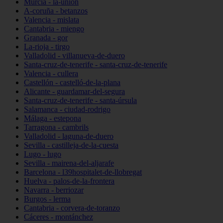
Murcia - la-unión
A-coruña - betanzos
Valencia - mislata
Cantabria - miengo
Granada - gor
La-rioja - tirgo
Valladolid - villanueva-de-duero
Santa-cruz-de-tenerife - santa-cruz-de-tenerife
Valencia - cullera
Castellón - castelló-de-la-plana
Alicante - guardamar-del-segura
Santa-cruz-de-tenerife - santa-úrsula
Salamanca - ciudad-rodrigo
Málaga - estepona
Tarragona - cambrils
Valladolid - laguna-de-duero
Sevilla - castilleja-de-la-cuesta
Lugo - lugo
Sevilla - mairena-del-aljarafe
Barcelona - l39hospitalet-de-llobregat
Huelva - palos-de-la-frontera
Navarra - berriozar
Burgos - lerma
Cantabria - corvera-de-toranzo
Cáceres - montánchez