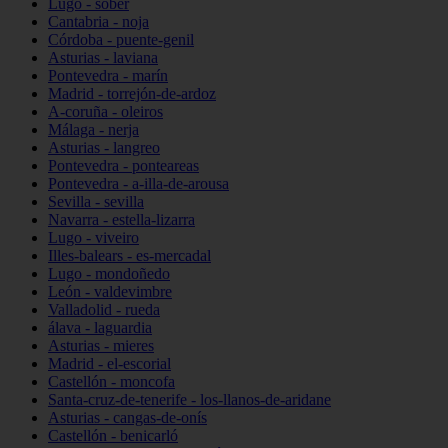
Lugo - sober
Cantabria - noja
Córdoba - puente-genil
Asturias - laviana
Pontevedra - marín
Madrid - torrejón-de-ardoz
A-coruña - oleiros
Málaga - nerja
Asturias - langreo
Pontevedra - ponteareas
Pontevedra - a-illa-de-arousa
Sevilla - sevilla
Navarra - estella-lizarra
Lugo - viveiro
Illes-balears - es-mercadal
Lugo - mondoñedo
León - valdevimbre
Valladolid - rueda
álava - laguardia
Asturias - mieres
Madrid - el-escorial
Castellón - moncofa
Santa-cruz-de-tenerife - los-llanos-de-aridane
Asturias - cangas-de-onís
Castellón - benicarló