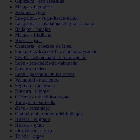
Gipuzkoa - san-sebastián
Málaga - fuengirola
Asturias - gijón
Las-palmas - vega-de-san-mateo
Las-palmas - las-palmas-de-gran-canaria
Badajoz - badajoz
Málaga - frigiliana
Huesca - jaca
Cantabria - cabezón-de-la-sal
Santa-cruz-de-tenerife - santiago-del-teide
Sevilla - valencina-de-la-concepción
León - san-andrés-del-rabanedo
Navarra - deierri
León - gusendos-de-los-oteros
Valladolid - mucientes
Segovia - fuentesoto
Navarra - lumbier
Cáceres - robledillo-de-gata
Tarragona - solivella
álava - samaniego
Ciudad-real - retuerta-del-bullaque
Huesca - el-grado
Huesca - graus
Illes-balears - ibiza
Toledo - orgaz