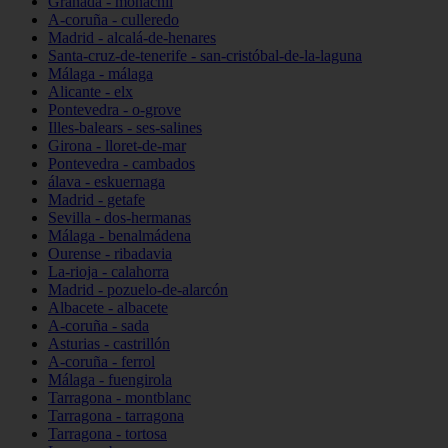
Granada - monachil
A-coruña - culleredo
Madrid - alcalá-de-henares
Santa-cruz-de-tenerife - san-cristóbal-de-la-laguna
Málaga - málaga
Alicante - elx
Pontevedra - o-grove
Illes-balears - ses-salines
Girona - lloret-de-mar
Pontevedra - cambados
álava - eskuernaga
Madrid - getafe
Sevilla - dos-hermanas
Málaga - benalmádena
Ourense - ribadavia
La-rioja - calahorra
Madrid - pozuelo-de-alarcón
Albacete - albacete
A-coruña - sada
Asturias - castrillón
A-coruña - ferrol
Málaga - fuengirola
Tarragona - montblanc
Tarragona - tarragona
Tarragona - tortosa