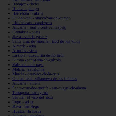
Badajoz - cheles
Huelva - jabugo
Barcelona - cabrils
Ciudad-real - almodóvar-del-campo
Illes-balears - capdepera
Alicante - sant-vicent-del-raspeig
Cantabria - potes
álava - vitoria-gasteiz
Santa-cruz-de-tenerife - icod-de-los-vinos
Almería - adra
Asturias - siero
La-rioja - cuzcurrita-de-río-tirón
Girona - sant-feliu-de-guíxols
Valencia - alboraya
Málaga - sayalonga
Murcia - caravaca-de-la-cruz
Ciudad-real - villanueva-de-los-infantes
Alicante - villena
Santa-cruz-de-tenerife - san-miguel-de-abona
Tarragona - tarragona
Sevilla - el-viso-del-alcor
Lugo - sober
álava - lantziego
Huesca - la-fueva
Alicante - monòver