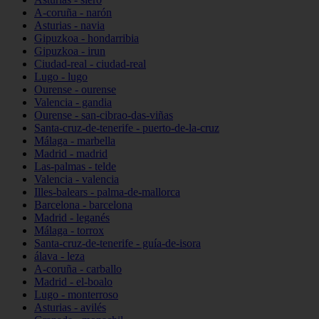
A-coruña - narón
Asturias - navia
Gipuzkoa - hondarribia
Gipuzkoa - irun
Ciudad-real - ciudad-real
Lugo - lugo
Ourense - ourense
Valencia - gandia
Ourense - san-cibrao-das-viñas
Santa-cruz-de-tenerife - puerto-de-la-cruz
Málaga - marbella
Madrid - madrid
Las-palmas - telde
Valencia - valencia
Illes-balears - palma-de-mallorca
Barcelona - barcelona
Madrid - leganés
Málaga - torrox
Santa-cruz-de-tenerife - guía-de-isora
álava - leza
A-coruña - carballo
Madrid - el-boalo
Lugo - monterroso
Asturias - avilés