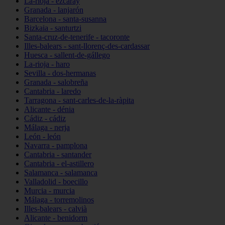
La-rioja - ezcaray
Granada - lanjarón
Barcelona - santa-susanna
Bizkaia - santurtzi
Santa-cruz-de-tenerife - tacoronte
Illes-balears - sant-llorenç-des-cardassar
Huesca - sallent-de-gállego
La-rioja - haro
Sevilla - dos-hermanas
Granada - salobreña
Cantabria - laredo
Tarragona - sant-carles-de-la-ràpita
Alicante - dénia
Cádiz - cádiz
Málaga - nerja
León - león
Navarra - pamplona
Cantabria - santander
Cantabria - el-astillero
Salamanca - salamanca
Valladolid - boecillo
Murcia - murcia
Málaga - torremolinos
Illes-balears - calvià
Alicante - benidorm