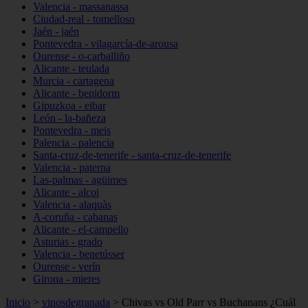
Valencia - massanassa
Ciudad-real - tomelloso
Jaén - jaén
Pontevedra - vilagarcía-de-arousa
Ourense - o-carballiño
Alicante - teulada
Murcia - cartagena
Alicante - benidorm
Gipuzkoa - eibar
León - la-bañeza
Pontevedra - meis
Palencia - palencia
Santa-cruz-de-tenerife - santa-cruz-de-tenerife
Valencia - paterna
Las-palmas - agüimes
Alicante - alcoi
Valencia - alaquàs
A-coruña - cabanas
Alicante - el-campello
Asturias - grado
Valencia - benetússer
Ourense - verín
Girona - mieres
Inicio
>
vinosdegranada
>
Chivas vs Old Parr vs Buchanans ¿Cuál