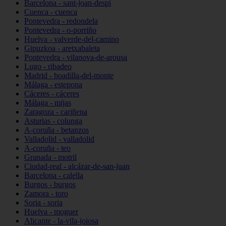
Barcelona - sant-joan-despí
Cuenca - cuenca
Pontevedra - redondela
Pontevedra - o-porriño
Huelva - valverde-del-camino
Gipuzkoa - aretxabaleta
Pontevedra - vilanova-de-arousa
Lugo - ribadeo
Madrid - boadilla-del-monte
Málaga - estepona
Cáceres - cáceres
Málaga - mijas
Zaragoza - cariñena
Asturias - colunga
A-coruña - betanzos
Valladolid - valladolid
A-coruña - teo
Granada - motril
Ciudad-real - alcázar-de-san-juan
Barcelona - calella
Burgos - burgos
Zamora - toro
Soria - soria
Huelva - moguer
Alicante - la-vila-joiosa