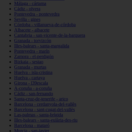
Málaga - cártama
Cádiz - olvera
Pontevedra - pontevedra
Sevilla - gines
Córdoba - villanueva-de-córdoba
Albacete - albacete
Cantabria - san-vicente-de-la-barquera
Granada - torvizcón
Illes-balears - santa-margalida
Pontevedra - marín
Zamora - el-perdigón
Bizkaia - sestao
Granada - murtas
Huelva - isla-cristina
Huelva - cartaya
Girona - l39escala
A-coruña - a-coruña
Cádiz - san-fernando
Santa-cruz-de-tenerife - arico
Barcelona - cerdanyola-del-vallès
Barcelona - sant-cugat-del-vallès
Las-palmas - santa-brígida
Illes-balears - santa-eulària-des-riu
Barcelona - mataró
Murcia - san-javier