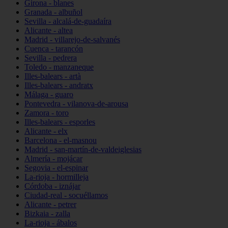
Girona - blanes
Granada - albuñol
Sevilla - alcalá-de-guadaíra
Alicante - altea
Madrid - villarejo-de-salvanés
Cuenca - tarancón
Sevilla - pedrera
Toledo - manzaneque
Illes-balears - artà
Illes-balears - andratx
Málaga - guaro
Pontevedra - vilanova-de-arousa
Zamora - toro
Illes-balears - esporles
Alicante - elx
Barcelona - el-masnou
Madrid - san-martín-de-valdeiglesias
Almería - mojácar
Segovia - el-espinar
La-rioja - hormilleja
Córdoba - iznájar
Ciudad-real - socuéllamos
Alicante - petrer
Bizkaia - zalla
La-rioja - ábalos