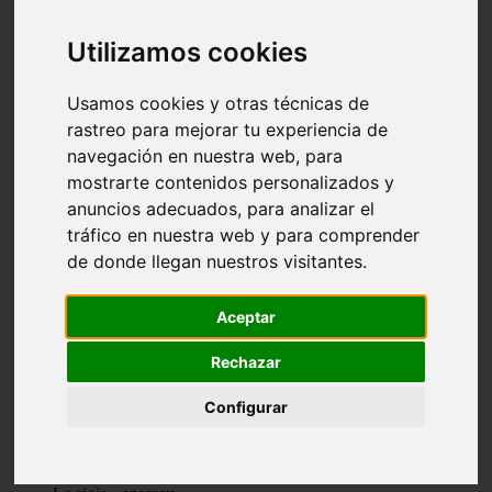
Granada - pulianas
Santa-cruz-de-tenerife - los-llanos-de-aridane
Utilizamos cookies
Cantabria - suances
Sevilla - bormujos
Granada - monachil
Usamos cookies y otras técnicas de
Málaga - júzcar
rastreo para mejorar tu experiencia de
Huesca - isábena
navegación en nuestra web, para
Huesca - alquézar
Huesca - castejón-de-sos
mostrarte contenidos personalizados y
Lleida - alt-àneu
anuncios adecuados, para analizar el
Sevilla - marinaleda
tráfico en nuestra web y para comprender
Córdoba - almedinilla
Navarra - zangoza
de donde llegan nuestros visitantes.
Cantabria - arenas-de-iguña
Barcelona - la-pobla-de-lillet
Murcia - cartagena
Aceptar
Las-palmas - yaiza
Madrid - nuevo-baztán
Rechazar
Sevilla - arahal
Málaga - istán
Configurar
Valladolid - fuensaldaña
Sevilla - salteras
Huesca - biescas
Granada - pampaneira