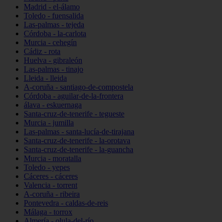
Madrid - el-álamo
Toledo - fuensalida
Las-palmas - tejeda
Córdoba - la-carlota
Murcia - cehegín
Cádiz - rota
Huelva - gibraleón
Las-palmas - tinajo
Lleida - lleida
A-coruña - santiago-de-compostela
Córdoba - aguilar-de-la-frontera
álava - eskuernaga
Santa-cruz-de-tenerife - tegueste
Murcia - jumilla
Las-palmas - santa-lucía-de-tirajana
Santa-cruz-de-tenerife - la-orotava
Santa-cruz-de-tenerife - la-guancha
Murcia - moratalla
Toledo - yepes
Cáceres - cáceres
Valencia - torrent
A-coruña - ribeira
Pontevedra - caldas-de-reis
Málaga - torrox
Almería - olula-del-río