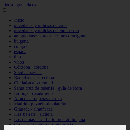
vinosdegranada.es
☰
Inicio
novedades y noticias de vino
novedades y noticias de enoturismo
antiguo vaso para catar vinos crucigrama
bulgaria
comprar
espana
tipo
vinos
Córdoba - córdoba
Sevilla - sevilla
Barcelona - barcelona
Ciudad-real - montiel
Santa-cruz-de-tenerife - guía-de-isora
La-rioja - casalarreina
Almería - roquetas-de-mar
Madrid - pozuelo-de-alarcón
Granada - almuñécar
Illes-balears - alcúdia
Las-palmas - san-bartolomé-de-tirajana
Cádiz - el-puerto-de-santa-maría
Madrid - valdemoro