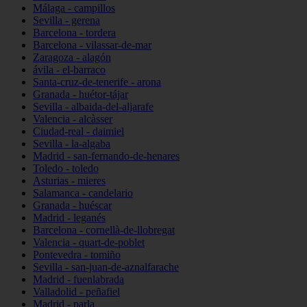
Málaga - campillos
Sevilla - gerena
Barcelona - tordera
Barcelona - vilassar-de-mar
Zaragoza - alagón
ávila - el-barraco
Santa-cruz-de-tenerife - arona
Granada - huétor-tájar
Sevilla - albaida-del-aljarafe
Valencia - alcàsser
Ciudad-real - daimiel
Sevilla - la-algaba
Madrid - san-fernando-de-henares
Toledo - toledo
Asturias - mieres
Salamanca - candelario
Granada - huéscar
Madrid - leganés
Barcelona - cornellà-de-llobregat
Valencia - quart-de-poblet
Pontevedra - tomiño
Sevilla - san-juan-de-aznalfarache
Madrid - fuenlabrada
Valladolid - peñafiel
Madrid - parla