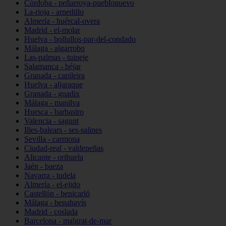
Córdoba - peñarroya-pueblonuevo
La-rioja - arnedillo
Almería - huércal-overa
Madrid - el-molar
Huelva - bollullos-par-del-condado
Málaga - algarrobo
Las-palmas - tuineje
Salamanca - béjar
Granada - capileira
Huelva - aljaraque
Granada - guadix
Málaga - manilva
Huesca - barbastro
Valencia - sagunt
Illes-balears - ses-salines
Sevilla - carmona
Ciudad-real - valdepeñas
Alicante - orihuela
Jaén - baeza
Navarra - tudela
Almería - el-ejido
Castellón - benicarló
Málaga - benahavís
Madrid - coslada
Barcelona - malgrat-de-mar