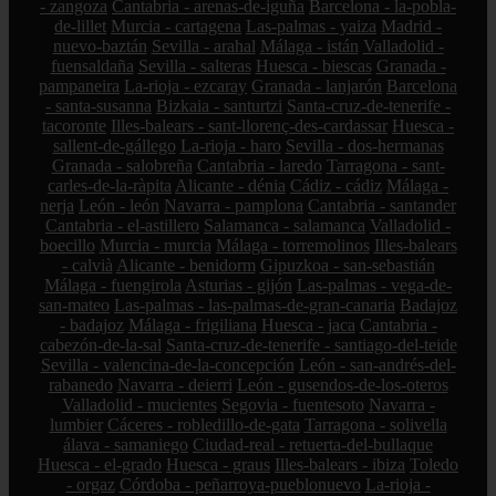
- zangoza
Cantabria - arenas-de-iguña
Barcelona - la-pobla-
de-lillet
Murcia - cartagena
Las-palmas - yaiza
Madrid -
nuevo-baztán
Sevilla - arahal
Málaga - istán
Valladolid -
fuensaldaña
Sevilla - salteras
Huesca - biescas
Granada -
pampaneira
La-rioja - ezcaray
Granada - lanjarón
Barcelona
- santa-susanna
Bizkaia - santurtzi
Santa-cruz-de-tenerife -
tacoronte
Illes-balears - sant-llorenç-des-cardassar
Huesca -
sallent-de-gállego
La-rioja - haro
Sevilla - dos-hermanas
Granada - salobreña
Cantabria - laredo
Tarragona - sant-
carles-de-la-ràpita
Alicante - dénia
Cádiz - cádiz
Málaga -
nerja
León - león
Navarra - pamplona
Cantabria - santander
Cantabria - el-astillero
Salamanca - salamanca
Valladolid -
boecillo
Murcia - murcia
Málaga - torremolinos
Illes-balears
- calvià
Alicante - benidorm
Gipuzkoa - san-sebastián
Málaga - fuengirola
Asturias - gijón
Las-palmas - vega-de-
san-mateo
Las-palmas - las-palmas-de-gran-canaria
Badajoz
- badajoz
Málaga - frigiliana
Huesca - jaca
Cantabria -
cabezón-de-la-sal
Santa-cruz-de-tenerife - santiago-del-teide
Sevilla - valencina-de-la-concepción
León - san-andrés-del-
rabanedo
Navarra - deierri
León - gusendos-de-los-oteros
Valladolid - mucientes
Segovia - fuentesoto
Navarra -
lumbier
Cáceres - robledillo-de-gata
Tarragona - solivella
álava - samaniego
Ciudad-real - retuerta-del-bullaque
Huesca - el-grado
Huesca - graus
Illes-balears - ibiza
Toledo
- orgaz
Córdoba - peñarroya-pueblonuevo
La-rioja -