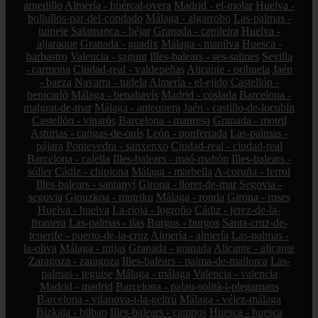
arnedillo
Almería - huércal-overa
Madrid - el-molar
Huelva -
bollullos-par-del-condado
Málaga - algarrobo
Las-palmas -
tuineje
Salamanca - béjar
Granada - capileira
Huelva -
aljaraque
Granada - guadix
Málaga - manilva
Huesca -
barbastro
Valencia - sagunt
Illes-balears - ses-salines
Sevilla
- carmona
Ciudad-real - valdepeñas
Alicante - orihuela
Jaén
- baeza
Navarra - tudela
Almería - el-ejido
Castellón -
benicarló
Málaga - benahavís
Madrid - coslada
Barcelona -
malgrat-de-mar
Málaga - antequera
Jaén - castillo-de-locubín
Castellón - vinaròs
Barcelona - manresa
Granada - motril
Asturias - cangas-de-onís
León - ponferrada
Las-palmas -
pájara
Pontevedra - sanxenxo
Ciudad-real - ciudad-real
Barcelona - calella
Illes-balears - maó-mahón
Illes-balears -
sóller
Cádiz - chipiona
Málaga - marbella
A-coruña - ferrol
Illes-balears - santanyí
Girona - lloret-de-mar
Segovia -
segovia
Gipuzkoa - mutriku
Málaga - ronda
Girona - roses
Huelva - huelva
La-rioja - logroño
Cádiz - jerez-de-la-
frontera
Las-palmas - tías
Burgos - burgos
Santa-cruz-de-
tenerife - puerto-de-la-cruz
Almería - almería
Las-palmas -
la-oliva
Málaga - mijas
Granada - granada
Alicante - alicante
Zaragoza - zaragoza
Illes-balears - palma-de-mallorca
Las-
palmas - teguise
Málaga - málaga
Valencia - valencia
Madrid - madrid
Barcelona - palau-solità-i-plegamans
Barcelona - vilanova-i-la-geltrú
Málaga - vélez-málaga
Bizkaia - bilbao
Illes-balears - campos
Huesca - huesca