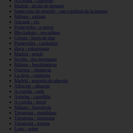
A-coruña - culleredo
Madrid - alcalá-de-henares
Santa-cruz-de-tenerife - san-cristóbal-de-la-laguna
Málaga - málaga
Alicante - elx
Pontevedra - o-grove
Illes-balears - ses-salines
Girona - lloret-de-mar
Pontevedra - cambados
álava - eskuernaga
Madrid - getafe
Sevilla - dos-hermanas
Málaga - benalmádena
Ourense - ribadavia
La-rioja - calahorra
Madrid - pozuelo-de-alarcón
Albacete - albacete
A-coruña - sada
Asturias - castrillón
A-coruña - ferrol
Málaga - fuengirola
Tarragona - montblanc
Tarragona - tarragona
Tarragona - tortosa
Lugo - sober