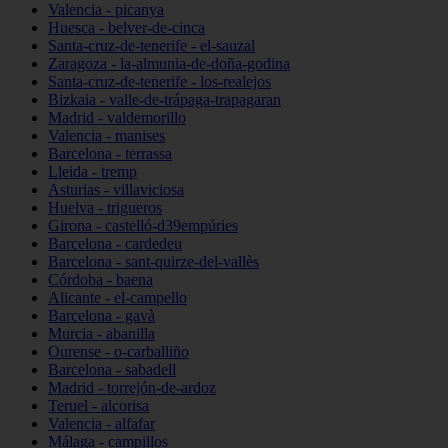
Valencia - picanya
Huesca - belver-de-cinca
Santa-cruz-de-tenerife - el-sauzal
Zaragoza - la-almunia-de-doña-godina
Santa-cruz-de-tenerife - los-realejos
Bizkaia - valle-de-trápaga-trapagaran
Madrid - valdemorillo
Valencia - manises
Barcelona - terrassa
Lleida - tremp
Asturias - villaviciosa
Huelva - trigueros
Girona - castelló-d39empúries
Barcelona - cardedeu
Barcelona - sant-quirze-del-vallès
Córdoba - baena
Alicante - el-campello
Barcelona - gavà
Murcia - abanilla
Ourense - o-carballiño
Barcelona - sabadell
Madrid - torrejón-de-ardoz
Teruel - alcorisa
Valencia - alfafar
Málaga - campillos