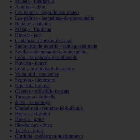
Málaga - fuengirola
Asturias - gijón
Las-palmas - vega-de-san-mateo
Las-palmas - las-palmas-de-gran-canaria
Badajoz - badajoz
Málaga - frigiliana
Huesca - jaca
Cantabria - cabezón-de-la-sal
Santa-cruz-de-tenerife - santiago-del-teide
Sevilla - valencina-de-la-concepción
León - san-andrés-del-rabanedo
Navarra - deierri
León - gusendos-de-los-oteros
Valladolid - mucientes
Segovia - fuentesoto
Navarra - lumbier
Cáceres - robledillo-de-gata
Tarragona - solivella
álava - samaniego
Ciudad-real - retuerta-del-bullaque
Huesca - el-grado
Huesca - graus
Illes-balears - ibiza
Toledo - orgaz
Córdoba - peñarroya-pueblonuevo