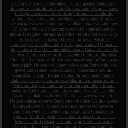
raspeig
Cantabria - potes
álava - vitoria-gasteiz
Santa-cruz-
de-tenerife - icod-de-los-vinos
Almería - adra
Asturias - siero
La-rioja - cuzcurrita-de-río-tirón
Girona - sant-feliu-de-
guíxols
Valencia - alboraya
Málaga - sayalonga
Murcia -
caravaca-de-la-cruz
Ciudad-real - villanueva-de-los-infantes
Alicante - villena
Santa-cruz-de-tenerife - san-miguel-de-
abona
Tarragona - tarragona
Sevilla - el-viso-del-alcor
Lugo
- sober
álava - lantziego
Huesca - la-fueva
Alicante -
monòver
León - valdevimbre
Tarragona - calafell
Granada -
güejar-sierra
Bizkaia - amorebieta-etxano
Cantabria - medio-
cudeyo
Lugo - cervo
La-rioja - lardero
León - molinaseca
Ciudad-real - almagro
Murcia - molina-de-segura
Zaragoza -
fuendejalón
Huesca - villanueva-de-sigena
Pontevedra - o-
grove
Las-palmas - arucas
Lleida - mollerussa
Sevilla -
aznalcázar
Toledo - bargas
Sevilla - la-rinconada
Huesca -
adahuesca
La-rioja - san-asensio
Madrid - colmenar-de-oreja
Almería - láujar-de-andarax
Córdoba - montilla
Girona -
palamós
Cádiz - chiclana-de-la-frontera
A-coruña - melide
La-rioja - villalobar-de-rioja
Madrid - las-rozas-de-madrid
Huesca - aínsa-sobrarbe
Barcelona - manlleu
Lleida - la-seu-
d39urgell
Sevilla - la-puebla-de-los-infantes
Pontevedra -
cambados
Melilla - melilla
Gipuzkoa - orio
Guadalajara -
sigüenza
Madrid - getafe
Castellón - orpesa
Girona - pals
Murcia - librilla
Málaga - montejaque
Sevilla - olivares
Almería - benahadux
Cantabria - torrelavega
Castellón -