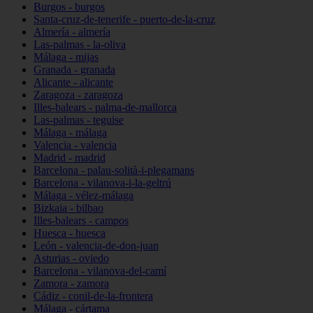
Burgos - burgos
Santa-cruz-de-tenerife - puerto-de-la-cruz
Almería - almería
Las-palmas - la-oliva
Málaga - mijas
Granada - granada
Alicante - alicante
Zaragoza - zaragoza
Illes-balears - palma-de-mallorca
Las-palmas - teguise
Málaga - málaga
Valencia - valencia
Madrid - madrid
Barcelona - palau-solità-i-plegamans
Barcelona - vilanova-i-la-geltrú
Málaga - vélez-málaga
Bizkaia - bilbao
Illes-balears - campos
Huesca - huesca
León - valencia-de-don-juan
Asturias - oviedo
Barcelona - vilanova-del-camí
Zamora - zamora
Cádiz - conil-de-la-frontera
Málaga - cártama