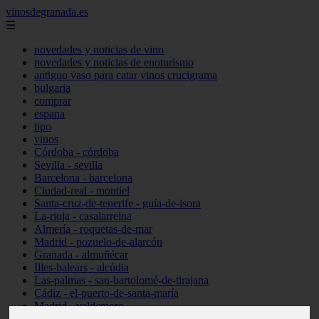
vinosdegranada.es
☰
novedades y noticias de vino
novedades y noticias de enoturismo
antiguo vaso para catar vinos crucigrama
bulgaria
comprar
espana
tipo
vinos
Córdoba - córdoba
Sevilla - sevilla
Barcelona - barcelona
Ciudad-real - montiel
Santa-cruz-de-tenerife - guía-de-isora
La-rioja - casalarreina
Almería - roquetas-de-mar
Madrid - pozuelo-de-alarcón
Granada - almuñécar
Illes-balears - alcúdia
Las-palmas - san-bartolomé-de-tirajana
Cádiz - el-puerto-de-santa-maría
Madrid - valdemoro
Granada - pulianas