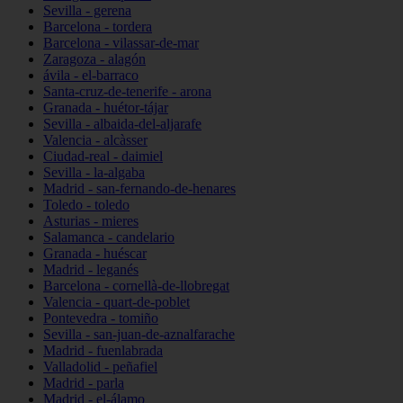
Sevilla - gerena
Barcelona - tordera
Barcelona - vilassar-de-mar
Zaragoza - alagón
ávila - el-barraco
Santa-cruz-de-tenerife - arona
Granada - huétor-tájar
Sevilla - albaida-del-aljarafe
Valencia - alcàsser
Ciudad-real - daimiel
Sevilla - la-algaba
Madrid - san-fernando-de-henares
Toledo - toledo
Asturias - mieres
Salamanca - candelario
Granada - huéscar
Madrid - leganés
Barcelona - cornellà-de-llobregat
Valencia - quart-de-poblet
Pontevedra - tomiño
Sevilla - san-juan-de-aznalfarache
Madrid - fuenlabrada
Valladolid - peñafiel
Madrid - parla
Madrid - el-álamo