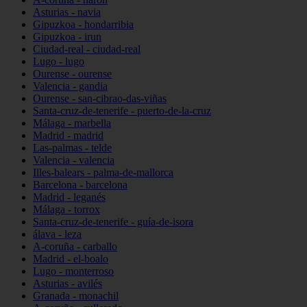
Asturias - navia
Gipuzkoa - hondarribia
Gipuzkoa - irun
Ciudad-real - ciudad-real
Lugo - lugo
Ourense - ourense
Valencia - gandia
Ourense - san-cibrao-das-viñas
Santa-cruz-de-tenerife - puerto-de-la-cruz
Málaga - marbella
Madrid - madrid
Las-palmas - telde
Valencia - valencia
Illes-balears - palma-de-mallorca
Barcelona - barcelona
Madrid - leganés
Málaga - torrox
Santa-cruz-de-tenerife - guía-de-isora
álava - leza
A-coruña - carballo
Madrid - el-boalo
Lugo - monterroso
Asturias - avilés
Granada - monachil