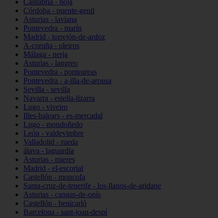
Cantabria - noja
Córdoba - puente-genil
Asturias - laviana
Pontevedra - marín
Madrid - torrejón-de-ardoz
A-coruña - oleiros
Málaga - nerja
Asturias - langreo
Pontevedra - ponteareas
Pontevedra - a-illa-de-arousa
Sevilla - sevilla
Navarra - estella-lizarra
Lugo - viveiro
Illes-balears - es-mercadal
Lugo - mondoñedo
León - valdevimbre
Valladolid - rueda
álava - laguardia
Asturias - mieres
Madrid - el-escorial
Castellón - moncofa
Santa-cruz-de-tenerife - los-llanos-de-aridane
Asturias - cangas-de-onís
Castellón - benicarló
Barcelona - sant-joan-despí