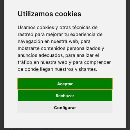
Santa-cruz-de-tenerife - los-llanos-de-aridane
Cantabria - suances
Utilizamos cookies
Sevilla - bormujos
Granada - monachil
Málaga - júzcar
Usamos cookies y otras técnicas de
Huesca - isábena
rastreo para mejorar tu experiencia de
Huesca - alquézar
navegación en nuestra web, para
Huesca - castejón-de-sos
Lleida - alt-àneu
mostrarte contenidos personalizados y
Sevilla - marinaleda
anuncios adecuados, para analizar el
Córdoba - almedinilla
tráfico en nuestra web y para comprender
Navarra - zangoza
Cantabria - arenas-de-iguña
de donde llegan nuestros visitantes.
Barcelona - la-pobla-de-lillet
Murcia - cartagena
Las-palmas - yaiza
Aceptar
Madrid - nuevo-baztán
Sevilla - arahal
Rechazar
Málaga - istán
Valladolid - fuensaldaña
Configurar
Sevilla - salteras
Huesca - biescas
Granada - pampaneira
La-rioja - ezcaray