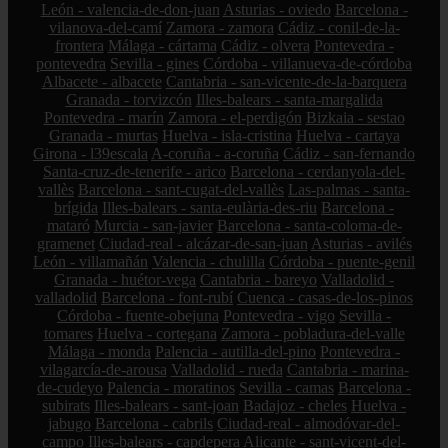
León - valencia-de-don-juan
Asturias - oviedo
Barcelona -
vilanova-del-camí
Zamora - zamora
Cádiz - conil-de-la-
frontera
Málaga - cártama
Cádiz - olvera
Pontevedra -
pontevedra
Sevilla - gines
Córdoba - villanueva-de-córdoba
Albacete - albacete
Cantabria - san-vicente-de-la-barquera
Granada - torvizcón
Illes-balears - santa-margalida
Pontevedra - marín
Zamora - el-perdigón
Bizkaia - sestao
Granada - murtas
Huelva - isla-cristina
Huelva - cartaya
Girona - l39escala
A-coruña - a-coruña
Cádiz - san-fernando
Santa-cruz-de-tenerife - arico
Barcelona - cerdanyola-del-
vallès
Barcelona - sant-cugat-del-vallès
Las-palmas - santa-
brígida
Illes-balears - santa-eulària-des-riu
Barcelona -
mataró
Murcia - san-javier
Barcelona - santa-coloma-de-
gramenet
Ciudad-real - alcázar-de-san-juan
Asturias - avilés
León - villamañán
Valencia - chulilla
Córdoba - puente-genil
Granada - huétor-vega
Cantabria - bareyo
Valladolid -
valladolid
Barcelona - font-rubí
Cuenca - casas-de-los-pinos
Córdoba - fuente-obejuna
Pontevedra - vigo
Sevilla -
tomares
Huelva - cortegana
Zamora - pobladura-del-valle
Málaga - monda
Palencia - autilla-del-pino
Pontevedra -
vilagarcía-de-arousa
Valladolid - rueda
Cantabria - marina-
de-cudeyo
Palencia - moratinos
Sevilla - camas
Barcelona -
subirats
Illes-balears - sant-joan
Badajoz - cheles
Huelva -
jabugo
Barcelona - cabrils
Ciudad-real - almodóvar-del-
campo
Illes-balears - capdepera
Alicante - sant-vicent-del-