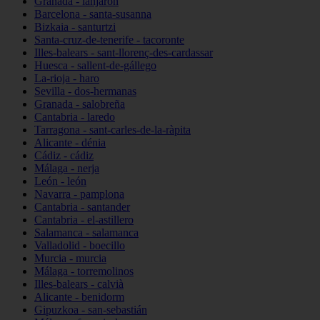
Granada - lanjarón
Barcelona - santa-susanna
Bizkaia - santurtzi
Santa-cruz-de-tenerife - tacoronte
Illes-balears - sant-llorenç-des-cardassar
Huesca - sallent-de-gállego
La-rioja - haro
Sevilla - dos-hermanas
Granada - salobreña
Cantabria - laredo
Tarragona - sant-carles-de-la-ràpita
Alicante - dénia
Cádiz - cádiz
Málaga - nerja
León - león
Navarra - pamplona
Cantabria - santander
Cantabria - el-astillero
Salamanca - salamanca
Valladolid - boecillo
Murcia - murcia
Málaga - torremolinos
Illes-balears - calvià
Alicante - benidorm
Gipuzkoa - san-sebastián