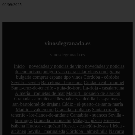
09/09/2025
vinosdegranada.es
vinosdegranada.es
Inicio
novedades y noticias de vino
novedades y noticias
de enoturismo
antiguo vaso para catar vinos crucigrama
bulgaria
comprar
espana
tipo
vinos
Córdoba - córdoba
Sevilla - sevilla
Barcelona - barcelona
Ciudad-real - montiel
Santa-cruz-de-tenerife - guía-de-isora
La-rioja - casalarreina
Almería - roquetas-de-mar
Madrid - pozuelo-de-alarcón
Granada - almuñécar
Illes-balears - alcúdia
Las-palmas -
san-bartolomé-de-tirajana
Cádiz - el-puerto-de-santa-maría
Madrid - valdemoro
Granada - pulianas
Santa-cruz-de-
tenerife - los-llanos-de-aridane
Cantabria - suances
Sevilla -
bormujos
Granada - monachil
Málaga - júzcar
Huesca -
isábena
Huesca - alquézar
Huesca - castejón-de-sos
Lleida -
alt-àneu
Sevilla - marinaleda
Córdoba - almedinilla
Navarra