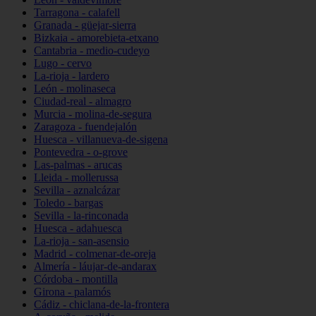
Tarragona - calafell
Granada - güejar-sierra
Bizkaia - amorebieta-etxano
Cantabria - medio-cudeyo
Lugo - cervo
La-rioja - lardero
León - molinaseca
Ciudad-real - almagro
Murcia - molina-de-segura
Zaragoza - fuendejalón
Huesca - villanueva-de-sigena
Pontevedra - o-grove
Las-palmas - arucas
Lleida - mollerussa
Sevilla - aznalcázar
Toledo - bargas
Sevilla - la-rinconada
Huesca - adahuesca
La-rioja - san-asensio
Madrid - colmenar-de-oreja
Almería - láujar-de-andarax
Córdoba - montilla
Girona - palamós
Cádiz - chiclana-de-la-frontera