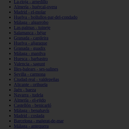
La-rioja - arnedillo
Almería - huércal-overa
Madrid - el-molar
Huelva - bollullos-par-del-condado
Málaga - algarrobo
Las-palmas - tuineje
Salamanca - béjar
Granada - capileira
Huelva - aljaraque
Granada - guadix
Málaga - manilva
Huesca - barbastro
Valencia - sagunt
Illes-balears - ses-salines
Sevilla - carmona
Ciudad-real - valdepeñas
Alicante - orihuela
Jaén - baeza
Navarra - tudela
Almería - el-ejido
Castellón - benicarló
Málaga - benahavís
Madrid - coslada
Barcelona - malgrat-de-mar
Málaga - antequera