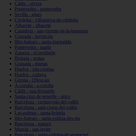
Cádiz - olvera
Pontevedra - pontevedra
Sevilla - gines
Córdoba - villanueva-de-córdoba
Albacete - albacete
Cantabria - san-vicente-de-la-barquera
Granada - torvizcón
Illes-balears - santa-margalida
Pontevedra - marín
Zamora - el-perdigón
Bizkaia - sestao
Granada - murtas
Huelva - isla-cristina
Huelva - cartaya
Girona - l39escala
A-coruña - a-coruña
Cádiz - san-fernando
Santa-cruz-de-tenerife - arico
Barcelona - cerdanyola-del-vallès
Barcelona - sant-cugat-del-vallès
Las-palmas - santa-brígida
Illes-balears - santa-eulària-des-riu
Barcelona - mataró
Murcia - san-javier
Barcelona - santa-coloma-de-gramenet