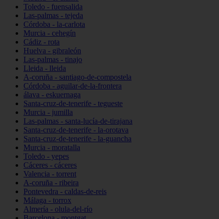
Toledo - fuensalida
Las-palmas - tejeda
Córdoba - la-carlota
Murcia - cehegín
Cádiz - rota
Huelva - gibraleón
Las-palmas - tinajo
Lleida - lleida
A-coruña - santiago-de-compostela
Córdoba - aguilar-de-la-frontera
álava - eskuernaga
Santa-cruz-de-tenerife - tegueste
Murcia - jumilla
Las-palmas - santa-lucía-de-tirajana
Santa-cruz-de-tenerife - la-orotava
Santa-cruz-de-tenerife - la-guancha
Murcia - moratalla
Toledo - yepes
Cáceres - cáceres
Valencia - torrent
A-coruña - ribeira
Pontevedra - caldas-de-reis
Málaga - torrox
Almería - olula-del-río
Barcelona - montgat