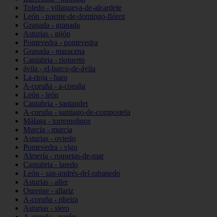
Toledo - villanueva-de-alcardete
León - puente-de-domingo-flórez
Granada - granada
Asturias - gijón
Pontevedra - pontevedra
Granada - maracena
Cantabria - riotuerto
ávila - el-barco-de-ávila
La-rioja - haro
A-coruña - a-coruña
León - león
Cantabria - santander
A-coruña - santiago-de-compostela
Málaga - torremolinos
Murcia - murcia
Asturias - oviedo
Pontevedra - vigo
Almería - roquetas-de-mar
Cantabria - laredo
León - san-andrés-del-rabanedo
Asturias - aller
Ourense - allariz
A-coruña - ribeira
Asturias - siero
A-coruña - narón