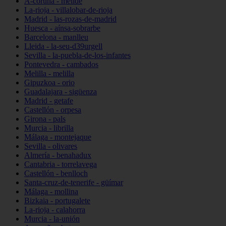
A-coruña - melide
La-rioja - villalobar-de-rioja
Madrid - las-rozas-de-madrid
Huesca - aínsa-sobrarbe
Barcelona - manlleu
Lleida - la-seu-d39urgell
Sevilla - la-puebla-de-los-infantes
Pontevedra - cambados
Melilla - melilla
Gipuzkoa - orio
Guadalajara - sigüenza
Madrid - getafe
Castellón - orpesa
Girona - pals
Murcia - librilla
Málaga - montejaque
Sevilla - olivares
Almería - benahadux
Cantabria - torrelavega
Castellón - benlloch
Santa-cruz-de-tenerife - güímar
Málaga - mollina
Bizkaia - portugalete
La-rioja - calahorra
Murcia - la-unión