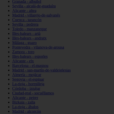
Granada - albuñol
Sevilla - alcalá-de-guadaíra
Alicante - altea
Madrid - villarejo-de-salvanés
Cuenca - tarancón
Sevilla - pedrera
Toledo - manzaneque
Illes-balears - artà
Illes-balears - andratx
Málaga - guaro
Pontevedra - vilanova-de-arousa
Zamora - toro
Illes-balears - esporles
Alicante - elx
Barcelona - el-masnou
Madrid - san-martín-de-valdeiglesias
Almería - mojácar
Segovia - el-espinar
La-rioja - hormilleja
Córdoba - iznájar
Ciudad-real - socuéllamos
Alicante - petrer
Bizkaia - zalla
La-rioja - ábalos
Madrid - alcorcón