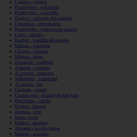
Cuenca - cuenca
Pontevedra - redondela
Pontevedra - o-porriño
Huelva - valverde-del-camino
Gipuzkoa - aretxabaleta
Pontevedra - vilanova-de-arousa
Lugo - ribadeo
Madrid - boadilla-del-monte
Málaga - estepona
Cáceres - cáceres
Málaga - mijas
Zaragoza - cariñena
Asturias - colunga
A-coruña - betanzos
Valladolid - valladolid
A-coruña - teo
Granada - motril
Ciudad-real - alcázar-de-san-juan
Barcelona - calella
Burgos - burgos
Zamora - toro
Soria - soria
Huelva - moguer
Alicante - la-vila-joiosa
Madrid - aranjuez