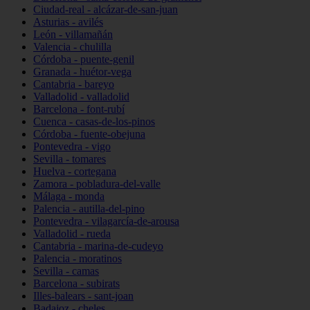
Ciudad-real - alcázar-de-san-juan
Asturias - avilés
León - villamañán
Valencia - chulilla
Córdoba - puente-genil
Granada - huétor-vega
Cantabria - bareyo
Valladolid - valladolid
Barcelona - font-rubí
Cuenca - casas-de-los-pinos
Córdoba - fuente-obejuna
Pontevedra - vigo
Sevilla - tomares
Huelva - cortegana
Zamora - pobladura-del-valle
Málaga - monda
Palencia - autilla-del-pino
Pontevedra - vilagarcía-de-arousa
Valladolid - rueda
Cantabria - marina-de-cudeyo
Palencia - moratinos
Sevilla - camas
Barcelona - subirats
Illes-balears - sant-joan
Badajoz - cheles