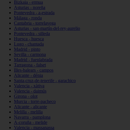
Bizkaia - ermua
Asturias - noreña
Pontevedra - a-estrada
Málaga - ronda
Cantabria - torrelavega
Asturias - san-martín-del-rey-aurelio
Pontevedra - silleda
Huesca - huesca
Lugo - chantada
Madrid - pinto
Sevilla - carmona
Madrid - fuenlabrada
Tarragona - falset
Illes-balears - campos
Alicante - dénia
Santa-cruz-de-tenerife - garachico
Valencia - xàtiva
Valencia - daimús
Girona - olot
Murcia - torre-pacheco
Alicante - alicante
Melilla - melilla
Navarra - pamplona
A-coruña - melide
Valencia - massanassa