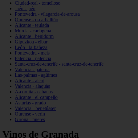
Ciudad-real - tomelloso
Jaén - jaén
Pontevedra - vilagarcía-de-arousa
Ourense - o-carballiño
Alicante - teulada
Murcia - cartagena
Alicante - benidorm
Gipuzkoa - eibar
León - la-bañeza
Pontevedra - meis
Palencia - palencia
Santa-cruz-de-tenerife - santa-cruz-de-tenerife
Valencia - paterna
Las-palmas - agüimes
Alicante - alcoi
Valencia - alaquàs
A-coruña - cabanas
Alicante - el-campello
Asturias - grado
Valencia - benetússer
Ourense - verín
Girona - mieres
Vinos de Granada