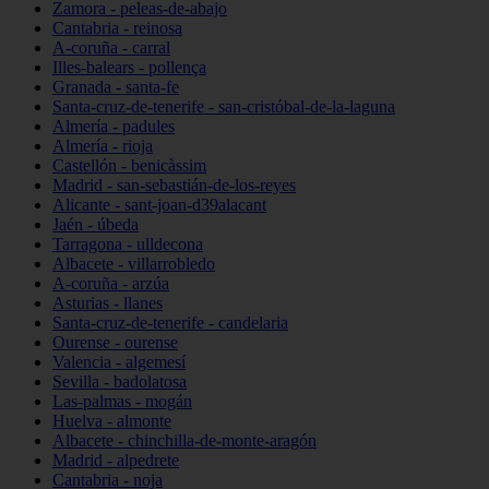
Zamora - peleas-de-abajo
Cantabria - reinosa
A-coruña - carral
Illes-balears - pollença
Granada - santa-fe
Santa-cruz-de-tenerife - san-cristóbal-de-la-laguna
Almería - padules
Almería - rioja
Castellón - benicàssim
Madrid - san-sebastián-de-los-reyes
Alicante - sant-joan-d39alacant
Jaén - úbeda
Tarragona - ulldecona
Albacete - villarrobledo
A-coruña - arzúa
Asturias - llanes
Santa-cruz-de-tenerife - candelaria
Ourense - ourense
Valencia - algemesí
Sevilla - badolatosa
Las-palmas - mogán
Huelva - almonte
Albacete - chinchilla-de-monte-aragón
Madrid - alpedrete
Cantabria - noja