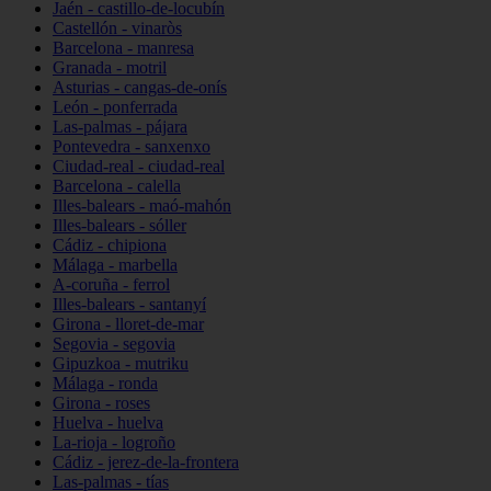
Jaén - castillo-de-locubín
Castellón - vinaròs
Barcelona - manresa
Granada - motril
Asturias - cangas-de-onís
León - ponferrada
Las-palmas - pájara
Pontevedra - sanxenxo
Ciudad-real - ciudad-real
Barcelona - calella
Illes-balears - maó-mahón
Illes-balears - sóller
Cádiz - chipiona
Málaga - marbella
A-coruña - ferrol
Illes-balears - santanyí
Girona - lloret-de-mar
Segovia - segovia
Gipuzkoa - mutriku
Málaga - ronda
Girona - roses
Huelva - huelva
La-rioja - logroño
Cádiz - jerez-de-la-frontera
Las-palmas - tías