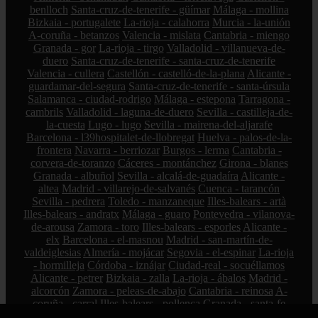
benlloch
Santa-cruz-de-tenerife - güímar
Málaga - mollina
Bizkaia - portugalete
La-rioja - calahorra
Murcia - la-unión
A-coruña - betanzos
Valencia - mislata
Cantabria - miengo
Granada - gor
La-rioja - tirgo
Valladolid - villanueva-de-
duero
Santa-cruz-de-tenerife - santa-cruz-de-tenerife
Valencia - cullera
Castellón - castelló-de-la-plana
Alicante -
guardamar-del-segura
Santa-cruz-de-tenerife - santa-úrsula
Salamanca - ciudad-rodrigo
Málaga - estepona
Tarragona -
cambrils
Valladolid - laguna-de-duero
Sevilla - castilleja-de-
la-cuesta
Lugo - lugo
Sevilla - mairena-del-aljarafe
Barcelona - l39hospitalet-de-llobregat
Huelva - palos-de-la-
frontera
Navarra - berriozar
Burgos - lerma
Cantabria -
corvera-de-toranzo
Cáceres - montánchez
Girona - blanes
Granada - albuñol
Sevilla - alcalá-de-guadaíra
Alicante -
altea
Madrid - villarejo-de-salvanés
Cuenca - tarancón
Sevilla - pedrera
Toledo - manzaneque
Illes-balears - artà
Illes-balears - andratx
Málaga - guaro
Pontevedra - vilanova-
de-arousa
Zamora - toro
Illes-balears - esporles
Alicante -
elx
Barcelona - el-masnou
Madrid - san-martín-de-
valdeiglesias
Almería - mojácar
Segovia - el-espinar
La-rioja
- hormilleja
Córdoba - iznájar
Ciudad-real - socuéllamos
Alicante - petrer
Bizkaia - zalla
La-rioja - ábalos
Madrid -
alcorcón
Zamora - peleas-de-abajo
Cantabria - reinosa
A-
coruña - carral
Illes-balears - pollença
Granada - santa-fe
Santa-cruz-de-tenerife - san-cristóbal-de-la-laguna
Almería -