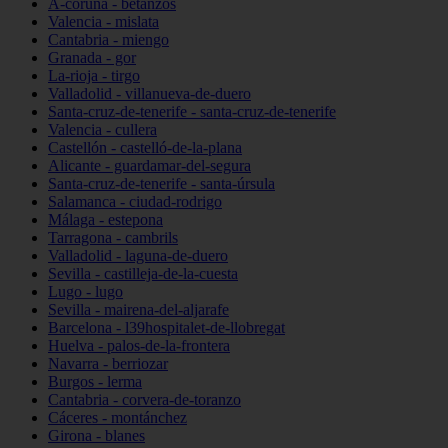
A-coruña - betanzos
Valencia - mislata
Cantabria - miengo
Granada - gor
La-rioja - tirgo
Valladolid - villanueva-de-duero
Santa-cruz-de-tenerife - santa-cruz-de-tenerife
Valencia - cullera
Castellón - castelló-de-la-plana
Alicante - guardamar-del-segura
Santa-cruz-de-tenerife - santa-úrsula
Salamanca - ciudad-rodrigo
Málaga - estepona
Tarragona - cambrils
Valladolid - laguna-de-duero
Sevilla - castilleja-de-la-cuesta
Lugo - lugo
Sevilla - mairena-del-aljarafe
Barcelona - l39hospitalet-de-llobregat
Huelva - palos-de-la-frontera
Navarra - berriozar
Burgos - lerma
Cantabria - corvera-de-toranzo
Cáceres - montánchez
Girona - blanes