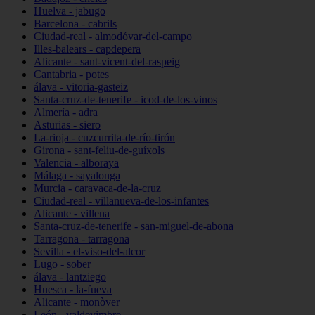
Huelva - jabugo
Barcelona - cabrils
Ciudad-real - almodóvar-del-campo
Illes-balears - capdepera
Alicante - sant-vicent-del-raspeig
Cantabria - potes
álava - vitoria-gasteiz
Santa-cruz-de-tenerife - icod-de-los-vinos
Almería - adra
Asturias - siero
La-rioja - cuzcurrita-de-río-tirón
Girona - sant-feliu-de-guíxols
Valencia - alboraya
Málaga - sayalonga
Murcia - caravaca-de-la-cruz
Ciudad-real - villanueva-de-los-infantes
Alicante - villena
Santa-cruz-de-tenerife - san-miguel-de-abona
Tarragona - tarragona
Sevilla - el-viso-del-alcor
Lugo - sober
álava - lantziego
Huesca - la-fueva
Alicante - monòver
León - valdevimbre