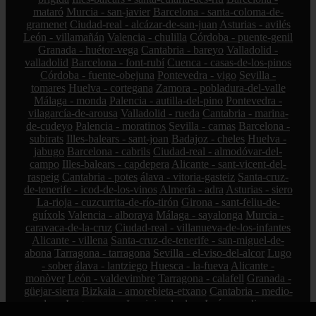
mataró
Murcia - san-javier
Barcelona - santa-coloma-de-
gramenet
Ciudad-real - alcázar-de-san-juan
Asturias - avilés
León - villamañán
Valencia - chulilla
Córdoba - puente-genil
Granada - huétor-vega
Cantabria - bareyo
Valladolid -
valladolid
Barcelona - font-rubí
Cuenca - casas-de-los-pinos
Córdoba - fuente-obejuna
Pontevedra - vigo
Sevilla -
tomares
Huelva - cortegana
Zamora - pobladura-del-valle
Málaga - monda
Palencia - autilla-del-pino
Pontevedra -
vilagarcía-de-arousa
Valladolid - rueda
Cantabria - marina-
de-cudeyo
Palencia - moratinos
Sevilla - camas
Barcelona -
subirats
Illes-balears - sant-joan
Badajoz - cheles
Huelva -
jabugo
Barcelona - cabrils
Ciudad-real - almodóvar-del-
campo
Illes-balears - capdepera
Alicante - sant-vicent-del-
raspeig
Cantabria - potes
álava - vitoria-gasteiz
Santa-cruz-
de-tenerife - icod-de-los-vinos
Almería - adra
Asturias - siero
La-rioja - cuzcurrita-de-río-tirón
Girona - sant-feliu-de-
guíxols
Valencia - alboraya
Málaga - sayalonga
Murcia -
caravaca-de-la-cruz
Ciudad-real - villanueva-de-los-infantes
Alicante - villena
Santa-cruz-de-tenerife - san-miguel-de-
abona
Tarragona - tarragona
Sevilla - el-viso-del-alcor
Lugo
- sober
álava - lantziego
Huesca - la-fueva
Alicante -
monòver
León - valdevimbre
Tarragona - calafell
Granada -
güejar-sierra
Bizkaia - amorebieta-etxano
Cantabria - medio-
cudeyo
Lugo - cervo
La-rioja - lardero
León - molinaseca