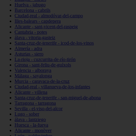
Huelva - jabugo
Barcelona - cabrils
Ciudad-real - almodóvar-del-campo
Illes-balears - capdepera
Alicante - sant-vicent-del-raspeig
Cantabria - potes
álava - vitoria-gasteiz
Santa-cruz-de-tenerife - icod-de-los-vinos
Almería - adra
Asturias - siero
La-rioja - cuzcurrita-de-río-tirón
Girona - sant-feliu-de-guíxols
Valencia - alboraya
Málaga - sayalonga
Murcia - caravaca-de-la-cruz
Ciudad-real - villanueva-de-los-infantes
Alicante - villena
Santa-cruz-de-tenerife - san-miguel-de-abona
Tarragona - tarragona
Sevilla - el-viso-del-alcor
Lugo - sober
álava - lantziego
Huesca - la-fueva
Alicante - monòver
León - valdevimbre