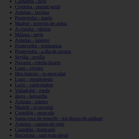
Cantabria - noja
Córdoba - puente-genil
Asturias - laviana
Pontevedra - marín
Madrid - torrejón-de-ardoz
A-coruña - oleiros
Málaga - nerja
Asturias - langreo
Pontevedra - ponteareas
Pontevedra - a-illa-de-arousa
Sevilla - sevilla
Navarra - estella-lizarra
Lugo - viveiro
Illes-balears - es-mercadal
Lugo - mondoñedo
León - valdevimbre
Valladolid - rueda
álava - laguardia
Asturias - mieres
Madrid - el-escorial
Castellón - moncofa
Santa-cruz-de-tenerife - los-llanos-de-aridane
Asturias - cangas-de-onís
Castellón - benicarló
Barcelona - sant-joan-despí