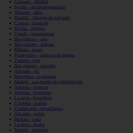
Granada - albuñol
Sevilla - alcalá-de-guadaíra
Alicante - altea
Madrid - villarejo-de-salvanés
Cuenca - tarancón
Sevilla - pedrera
Toledo - manzaneque
Illes-balears - artà
Illes-balears - andratx
Málaga - guaro
Pontevedra - vilanova-de-arousa
Zamora - toro
Illes-balears - esporles
Alicante - elx
Barcelona - el-masnou
Madrid - san-martín-de-valdeiglesias
Almería - mojácar
Segovia - el-espinar
La-rioja - hormilleja
Córdoba - iznájar
Ciudad-real - socuéllamos
Alicante - petrer
Bizkaia - zalla
La-rioja - ábalos
Madrid - alcorcón