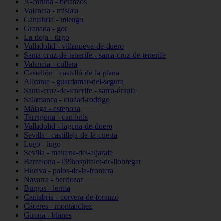
A-coruña - betanzos
Valencia - mislata
Cantabria - miengo
Granada - gor
La-rioja - tirgo
Valladolid - villanueva-de-duero
Santa-cruz-de-tenerife - santa-cruz-de-tenerife
Valencia - cullera
Castellón - castelló-de-la-plana
Alicante - guardamar-del-segura
Santa-cruz-de-tenerife - santa-úrsula
Salamanca - ciudad-rodrigo
Málaga - estepona
Tarragona - cambrils
Valladolid - laguna-de-duero
Sevilla - castilleja-de-la-cuesta
Lugo - lugo
Sevilla - mairena-del-aljarafe
Barcelona - l39hospitalet-de-llobregat
Huelva - palos-de-la-frontera
Navarra - berriozar
Burgos - lerma
Cantabria - corvera-de-toranzo
Cáceres - montánchez
Girona - blanes