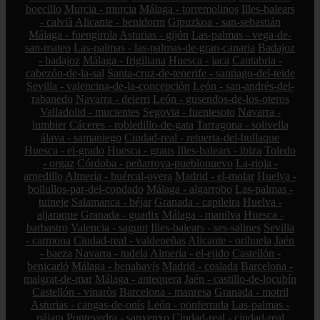
boecillo
Murcia - murcia
Málaga - torremolinos
Illes-balears
- calvià
Alicante - benidorm
Gipuzkoa - san-sebastián
Málaga - fuengirola
Asturias - gijón
Las-palmas - vega-de-
san-mateo
Las-palmas - las-palmas-de-gran-canaria
Badajoz
- badajoz
Málaga - frigiliana
Huesca - jaca
Cantabria -
cabezón-de-la-sal
Santa-cruz-de-tenerife - santiago-del-teide
Sevilla - valencina-de-la-concepción
León - san-andrés-del-
rabanedo
Navarra - deierri
León - gusendos-de-los-oteros
Valladolid - mucientes
Segovia - fuentesoto
Navarra -
lumbier
Cáceres - robledillo-de-gata
Tarragona - solivella
álava - samaniego
Ciudad-real - retuerta-del-bullaque
Huesca - el-grado
Huesca - graus
Illes-balears - ibiza
Toledo
- orgaz
Córdoba - peñarroya-pueblonuevo
La-rioja -
arnedillo
Almería - huércal-overa
Madrid - el-molar
Huelva -
bollullos-par-del-condado
Málaga - algarrobo
Las-palmas -
tuineje
Salamanca - béjar
Granada - capileira
Huelva -
aljaraque
Granada - guadix
Málaga - manilva
Huesca -
barbastro
Valencia - sagunt
Illes-balears - ses-salines
Sevilla
- carmona
Ciudad-real - valdepeñas
Alicante - orihuela
Jaén
- baeza
Navarra - tudela
Almería - el-ejido
Castellón -
benicarló
Málaga - benahavís
Madrid - coslada
Barcelona -
malgrat-de-mar
Málaga - antequera
Jaén - castillo-de-locubín
Castellón - vinaròs
Barcelona - manresa
Granada - motril
Asturias - cangas-de-onís
León - ponferrada
Las-palmas -
pájara
Pontevedra - sanxenxo
Ciudad-real - ciudad-real