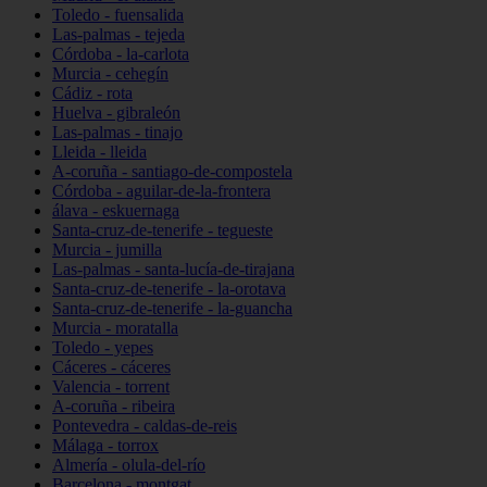
Toledo - fuensalida
Las-palmas - tejeda
Córdoba - la-carlota
Murcia - cehegín
Cádiz - rota
Huelva - gibraleón
Las-palmas - tinajo
Lleida - lleida
A-coruña - santiago-de-compostela
Córdoba - aguilar-de-la-frontera
álava - eskuernaga
Santa-cruz-de-tenerife - tegueste
Murcia - jumilla
Las-palmas - santa-lucía-de-tirajana
Santa-cruz-de-tenerife - la-orotava
Santa-cruz-de-tenerife - la-guancha
Murcia - moratalla
Toledo - yepes
Cáceres - cáceres
Valencia - torrent
A-coruña - ribeira
Pontevedra - caldas-de-reis
Málaga - torrox
Almería - olula-del-río
Barcelona - montgat