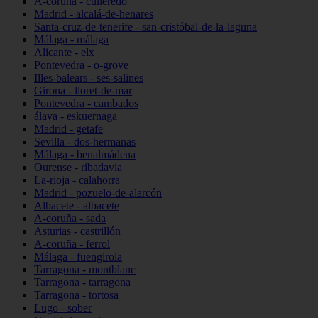
A-coruña - culleredo
Madrid - alcalá-de-henares
Santa-cruz-de-tenerife - san-cristóbal-de-la-laguna
Málaga - málaga
Alicante - elx
Pontevedra - o-grove
Illes-balears - ses-salines
Girona - lloret-de-mar
Pontevedra - cambados
álava - eskuernaga
Madrid - getafe
Sevilla - dos-hermanas
Málaga - benalmádena
Ourense - ribadavia
La-rioja - calahorra
Madrid - pozuelo-de-alarcón
Albacete - albacete
A-coruña - sada
Asturias - castrillón
A-coruña - ferrol
Málaga - fuengirola
Tarragona - montblanc
Tarragona - tarragona
Tarragona - tortosa
Lugo - sober