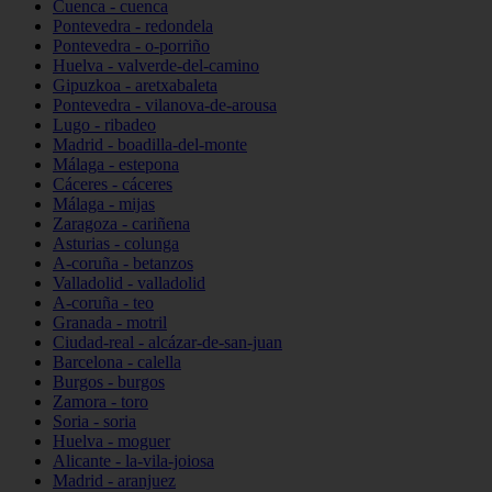
Cuenca - cuenca
Pontevedra - redondela
Pontevedra - o-porriño
Huelva - valverde-del-camino
Gipuzkoa - aretxabaleta
Pontevedra - vilanova-de-arousa
Lugo - ribadeo
Madrid - boadilla-del-monte
Málaga - estepona
Cáceres - cáceres
Málaga - mijas
Zaragoza - cariñena
Asturias - colunga
A-coruña - betanzos
Valladolid - valladolid
A-coruña - teo
Granada - motril
Ciudad-real - alcázar-de-san-juan
Barcelona - calella
Burgos - burgos
Zamora - toro
Soria - soria
Huelva - moguer
Alicante - la-vila-joiosa
Madrid - aranjuez