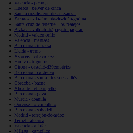
Valencia - picanya
Huesca - belver-de-cinca
Santa-cruz-de-tenerife - el-sauzal
Zaragoza - la-almunia-de-doña-godina
Santa-cruz-de-tenerife - los-realejos
Bizkaia - valle-de-trápaga-trapagaran
Madrid - valdemorillo
Valencia - manises
Barcelona - terrassa
Lleida - tremp
Asturias - villaviciosa
Huelva - trigueros
Girona - castelló-d39empúries
Barcelona - cardedeu
Barcelona - sant-quirze-del-vallès
Córdoba - baena
Alicante - el-campello
Barcelona - gavà
Murcia - abanilla
Ourense - o-carballiño
Barcelona - sabadell
Madrid - torrejón-de-ardoz
Teruel - alcorisa
Valencia - alfafar
Málaga - campillos