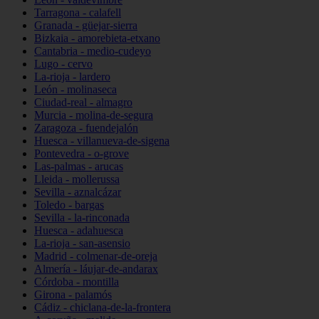
Tarragona - calafell
Granada - güejar-sierra
Bizkaia - amorebieta-etxano
Cantabria - medio-cudeyo
Lugo - cervo
La-rioja - lardero
León - molinaseca
Ciudad-real - almagro
Murcia - molina-de-segura
Zaragoza - fuendejalón
Huesca - villanueva-de-sigena
Pontevedra - o-grove
Las-palmas - arucas
Lleida - mollerussa
Sevilla - aznalcázar
Toledo - bargas
Sevilla - la-rinconada
Huesca - adahuesca
La-rioja - san-asensio
Madrid - colmenar-de-oreja
Almería - láujar-de-andarax
Córdoba - montilla
Girona - palamós
Cádiz - chiclana-de-la-frontera