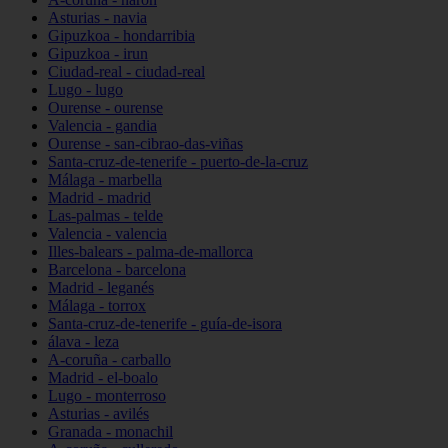
Asturias - navia
Gipuzkoa - hondarribia
Gipuzkoa - irun
Ciudad-real - ciudad-real
Lugo - lugo
Ourense - ourense
Valencia - gandia
Ourense - san-cibrao-das-viñas
Santa-cruz-de-tenerife - puerto-de-la-cruz
Málaga - marbella
Madrid - madrid
Las-palmas - telde
Valencia - valencia
Illes-balears - palma-de-mallorca
Barcelona - barcelona
Madrid - leganés
Málaga - torrox
Santa-cruz-de-tenerife - guía-de-isora
álava - leza
A-coruña - carballo
Madrid - el-boalo
Lugo - monterroso
Asturias - avilés
Granada - monachil