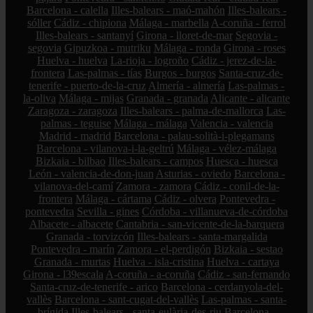
Barcelona - calella
Illes-balears - maó-mahón
Illes-balears -
sóller
Cádiz - chipiona
Málaga - marbella
A-coruña - ferrol
Illes-balears - santanyí
Girona - lloret-de-mar
Segovia -
segovia
Gipuzkoa - mutriku
Málaga - ronda
Girona - roses
Huelva - huelva
La-rioja - logroño
Cádiz - jerez-de-la-
frontera
Las-palmas - tías
Burgos - burgos
Santa-cruz-de-
tenerife - puerto-de-la-cruz
Almería - almería
Las-palmas -
la-oliva
Málaga - mijas
Granada - granada
Alicante - alicante
Zaragoza - zaragoza
Illes-balears - palma-de-mallorca
Las-
palmas - teguise
Málaga - málaga
Valencia - valencia
Madrid - madrid
Barcelona - palau-solità-i-plegamans
Barcelona - vilanova-i-la-geltrú
Málaga - vélez-málaga
Bizkaia - bilbao
Illes-balears - campos
Huesca - huesca
León - valencia-de-don-juan
Asturias - oviedo
Barcelona -
vilanova-del-camí
Zamora - zamora
Cádiz - conil-de-la-
frontera
Málaga - cártama
Cádiz - olvera
Pontevedra -
pontevedra
Sevilla - gines
Córdoba - villanueva-de-córdoba
Albacete - albacete
Cantabria - san-vicente-de-la-barquera
Granada - torvizcón
Illes-balears - santa-margalida
Pontevedra - marín
Zamora - el-perdigón
Bizkaia - sestao
Granada - murtas
Huelva - isla-cristina
Huelva - cartaya
Girona - l39escala
A-coruña - a-coruña
Cádiz - san-fernando
Santa-cruz-de-tenerife - arico
Barcelona - cerdanyola-del-
vallès
Barcelona - sant-cugat-del-vallès
Las-palmas - santa-
brígida
Illes-balears - santa-eulària-des-riu
Barcelona -