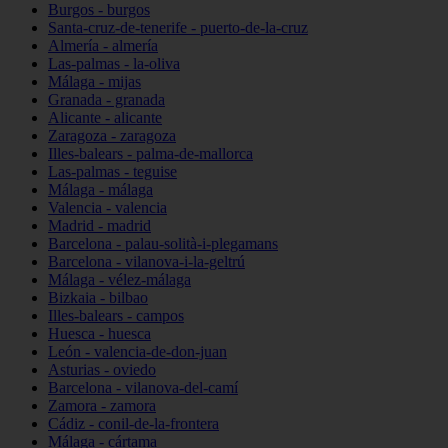
Burgos - burgos
Santa-cruz-de-tenerife - puerto-de-la-cruz
Almería - almería
Las-palmas - la-oliva
Málaga - mijas
Granada - granada
Alicante - alicante
Zaragoza - zaragoza
Illes-balears - palma-de-mallorca
Las-palmas - teguise
Málaga - málaga
Valencia - valencia
Madrid - madrid
Barcelona - palau-solità-i-plegamans
Barcelona - vilanova-i-la-geltrú
Málaga - vélez-málaga
Bizkaia - bilbao
Illes-balears - campos
Huesca - huesca
León - valencia-de-don-juan
Asturias - oviedo
Barcelona - vilanova-del-camí
Zamora - zamora
Cádiz - conil-de-la-frontera
Málaga - cártama