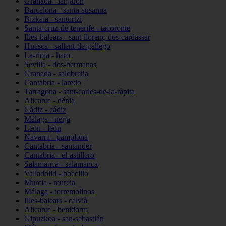
Granada - lanjarón
Barcelona - santa-susanna
Bizkaia - santurtzi
Santa-cruz-de-tenerife - tacoronte
Illes-balears - sant-llorenç-des-cardassar
Huesca - sallent-de-gállego
La-rioja - haro
Sevilla - dos-hermanas
Granada - salobreña
Cantabria - laredo
Tarragona - sant-carles-de-la-ràpita
Alicante - dénia
Cádiz - cádiz
Málaga - nerja
León - león
Navarra - pamplona
Cantabria - santander
Cantabria - el-astillero
Salamanca - salamanca
Valladolid - boecillo
Murcia - murcia
Málaga - torremolinos
Illes-balears - calvià
Alicante - benidorm
Gipuzkoa - san-sebastián