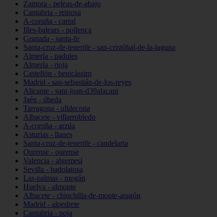
Zamora - peleas-de-abajo
Cantabria - reinosa
A-coruña - carral
Illes-balears - pollença
Granada - santa-fe
Santa-cruz-de-tenerife - san-cristóbal-de-la-laguna
Almería - padules
Almería - rioja
Castellón - benicàssim
Madrid - san-sebastián-de-los-reyes
Alicante - sant-joan-d39alacant
Jaén - úbeda
Tarragona - ulldecona
Albacete - villarrobledo
A-coruña - arzúa
Asturias - llanes
Santa-cruz-de-tenerife - candelaria
Ourense - ourense
Valencia - algemesí
Sevilla - badolatosa
Las-palmas - mogán
Huelva - almonte
Albacete - chinchilla-de-monte-aragón
Madrid - alpedrete
Cantabria - noja