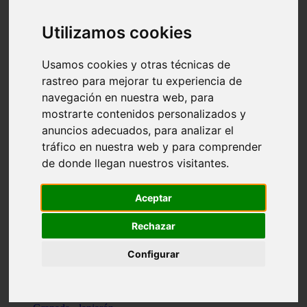
Santa-cruz-de-tenerife - los-llanos-de-aridane
Cantabria - suances
Utilizamos cookies
Sevilla - bormujos
Granada - monachil
Málaga - júzcar
Usamos cookies y otras técnicas de
Huesca - isábena
rastreo para mejorar tu experiencia de
Huesca - alquézar
navegación en nuestra web, para
Huesca - castejón-de-sos
Lleida - alt-àneu
mostrarte contenidos personalizados y
Sevilla - marinaleda
anuncios adecuados, para analizar el
Córdoba - almedinilla
tráfico en nuestra web y para comprender
Navarra - zangoza
Cantabria - arenas-de-iguña
de donde llegan nuestros visitantes.
Barcelona - la-pobla-de-lillet
Murcia - cartagena
Las-palmas - yaiza
Aceptar
Madrid - nuevo-baztán
Sevilla - arahal
Rechazar
Málaga - istán
Valladolid - fuensaldaña
Configurar
Sevilla - salteras
Huesca - biescas
Granada - pampaneira
La-rioja - ezcaray