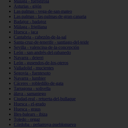
Málaga - fuengirola
Asturias - gijón
Las-palmas - vega-de-san-mateo
Las-palmas - las-palmas-de-gran-canaria
Badajoz - badajoz
Málaga - frigiliana
Huesca - jaca
Cantabria - cabezón-de-la-sal
Santa-cruz-de-tenerife - santiago-del-teide
Sevilla - valencina-de-la-concepción
León - san-andrés-del-rabanedo
Navarra - deierri
León - gusendos-de-los-oteros
Valladolid - mucientes
Segovia - fuentesoto
Navarra - lumbier
Cáceres - robledillo-de-gata
Tarragona - solivella
álava - samaniego
Ciudad-real - retuerta-del-bullaque
Huesca - el-grado
Huesca - graus
Illes-balears - ibiza
Toledo - orgaz
Córdoba - peñarroya-pueblonuevo