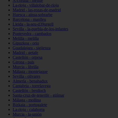
A-coruña - melide
La-rioja - villalobar-de-rioja
Madrid - las-rozas-de-madrid
Huesca - aínsa-sobrarbe
Barcelona - manlleu
Lleida - la-seu-d39urgell
Sevilla - la-puebla-de-los-infantes
Pontevedra - cambados
Melilla - melilla
Gipuzkoa - orio
Guadalajara - sigüenza
Madrid - getafe
Castellón - orpesa
Girona - pals
Murcia - librilla
Málaga - montejaque
Sevilla - olivares
Almería - benahadux
Cantabria - torrelavega
Castellón - benlloch
Santa-cruz-de-tenerife - güímar
Málaga - mollina
Bizkaia - portugalete
La-rioja - calahorra
Murcia - la-unión