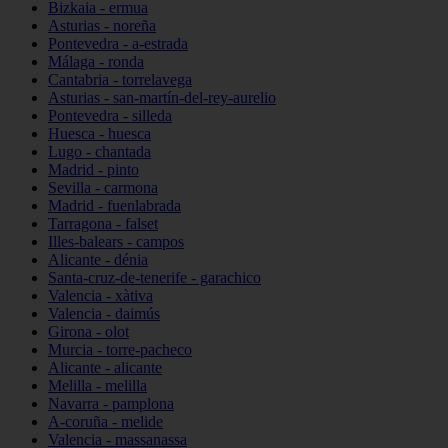
Bizkaia - ermua
Asturias - noreña
Pontevedra - a-estrada
Málaga - ronda
Cantabria - torrelavega
Asturias - san-martín-del-rey-aurelio
Pontevedra - silleda
Huesca - huesca
Lugo - chantada
Madrid - pinto
Sevilla - carmona
Madrid - fuenlabrada
Tarragona - falset
Illes-balears - campos
Alicante - dénia
Santa-cruz-de-tenerife - garachico
Valencia - xàtiva
Valencia - daimús
Girona - olot
Murcia - torre-pacheco
Alicante - alicante
Melilla - melilla
Navarra - pamplona
A-coruña - melide
Valencia - massanassa