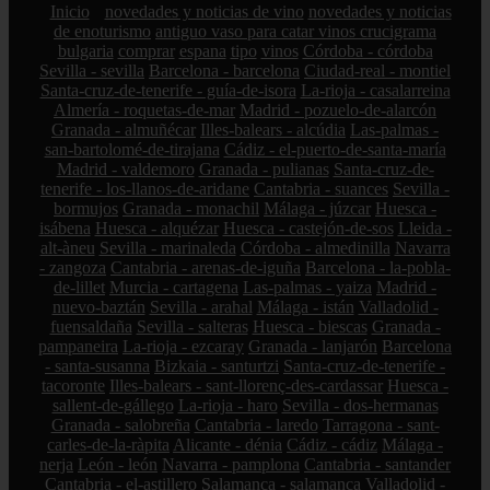
Inicio
novedades y noticias de vino
novedades y noticias
de enoturismo
antiguo vaso para catar vinos crucigrama
bulgaria
comprar
espana
tipo
vinos
Córdoba - córdoba
Sevilla - sevilla
Barcelona - barcelona
Ciudad-real - montiel
Santa-cruz-de-tenerife - guía-de-isora
La-rioja - casalarreina
Almería - roquetas-de-mar
Madrid - pozuelo-de-alarcón
Granada - almuñécar
Illes-balears - alcúdia
Las-palmas -
san-bartolomé-de-tirajana
Cádiz - el-puerto-de-santa-maría
Madrid - valdemoro
Granada - pulianas
Santa-cruz-de-
tenerife - los-llanos-de-aridane
Cantabria - suances
Sevilla -
bormujos
Granada - monachil
Málaga - júzcar
Huesca -
isábena
Huesca - alquézar
Huesca - castejón-de-sos
Lleida -
alt-àneu
Sevilla - marinaleda
Córdoba - almedinilla
Navarra
- zangoza
Cantabria - arenas-de-iguña
Barcelona - la-pobla-
de-lillet
Murcia - cartagena
Las-palmas - yaiza
Madrid -
nuevo-baztán
Sevilla - arahal
Málaga - istán
Valladolid -
fuensaldaña
Sevilla - salteras
Huesca - biescas
Granada -
pampaneira
La-rioja - ezcaray
Granada - lanjarón
Barcelona
- santa-susanna
Bizkaia - santurtzi
Santa-cruz-de-tenerife -
tacoronte
Illes-balears - sant-llorenç-des-cardassar
Huesca -
sallent-de-gállego
La-rioja - haro
Sevilla - dos-hermanas
Granada - salobreña
Cantabria - laredo
Tarragona - sant-
carles-de-la-ràpita
Alicante - dénia
Cádiz - cádiz
Málaga -
nerja
León - león
Navarra - pamplona
Cantabria - santander
Cantabria - el-astillero
Salamanca - salamanca
Valladolid -