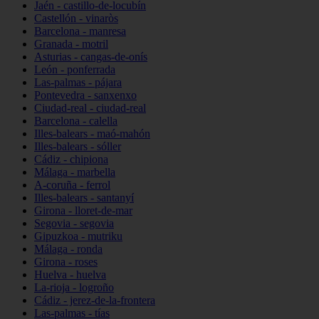
Jaén - castillo-de-locubín
Castellón - vinaròs
Barcelona - manresa
Granada - motril
Asturias - cangas-de-onís
León - ponferrada
Las-palmas - pájara
Pontevedra - sanxenxo
Ciudad-real - ciudad-real
Barcelona - calella
Illes-balears - maó-mahón
Illes-balears - sóller
Cádiz - chipiona
Málaga - marbella
A-coruña - ferrol
Illes-balears - santanyí
Girona - lloret-de-mar
Segovia - segovia
Gipuzkoa - mutriku
Málaga - ronda
Girona - roses
Huelva - huelva
La-rioja - logroño
Cádiz - jerez-de-la-frontera
Las-palmas - tías