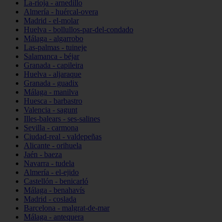
La-rioja - arnedillo
Almería - huércal-overa
Madrid - el-molar
Huelva - bollullos-par-del-condado
Málaga - algarrobo
Las-palmas - tuineje
Salamanca - béjar
Granada - capileira
Huelva - aljaraque
Granada - guadix
Málaga - manilva
Huesca - barbastro
Valencia - sagunt
Illes-balears - ses-salines
Sevilla - carmona
Ciudad-real - valdepeñas
Alicante - orihuela
Jaén - baeza
Navarra - tudela
Almería - el-ejido
Castellón - benicarló
Málaga - benahavís
Madrid - coslada
Barcelona - malgrat-de-mar
Málaga - antequera