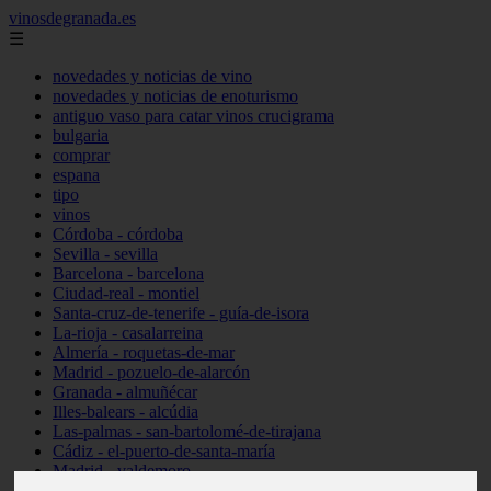
vinosdegranada.es
☰
novedades y noticias de vino
novedades y noticias de enoturismo
antiguo vaso para catar vinos crucigrama
bulgaria
comprar
espana
tipo
vinos
Córdoba - córdoba
Sevilla - sevilla
Barcelona - barcelona
Ciudad-real - montiel
Santa-cruz-de-tenerife - guía-de-isora
La-rioja - casalarreina
Almería - roquetas-de-mar
Madrid - pozuelo-de-alarcón
Granada - almuñécar
Illes-balears - alcúdia
Las-palmas - san-bartolomé-de-tirajana
Cádiz - el-puerto-de-santa-maría
Madrid - valdemoro
Granada - pulianas