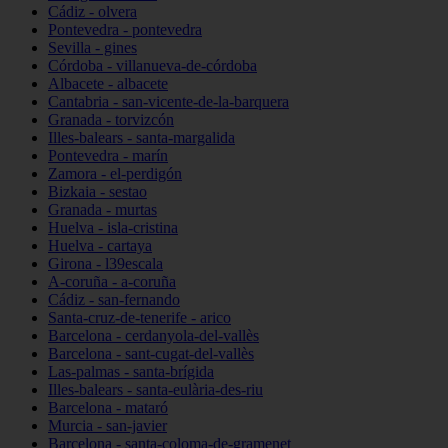
Cádiz - olvera
Pontevedra - pontevedra
Sevilla - gines
Córdoba - villanueva-de-córdoba
Albacete - albacete
Cantabria - san-vicente-de-la-barquera
Granada - torvizcón
Illes-balears - santa-margalida
Pontevedra - marín
Zamora - el-perdigón
Bizkaia - sestao
Granada - murtas
Huelva - isla-cristina
Huelva - cartaya
Girona - l39escala
A-coruña - a-coruña
Cádiz - san-fernando
Santa-cruz-de-tenerife - arico
Barcelona - cerdanyola-del-vallès
Barcelona - sant-cugat-del-vallès
Las-palmas - santa-brígida
Illes-balears - santa-eulària-des-riu
Barcelona - mataró
Murcia - san-javier
Barcelona - santa-coloma-de-gramenet