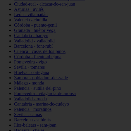
Ciudad-real - alcázar-de-san-juan
Asturias - avilés
León - villamañán
Valencia - chulilla
Córdoba - puente-genil
Granada - huétor-vega
Cantabria - bareyo
Valladolid - valladolid
Barcelona - font-rubí
Cuenca - casas-de-los-pinos
Córdoba - fuente-obejuna
Pontevedra - vigo
Sevilla - tomares
Huelva - cortegana
Zamora - pobladura-del-valle
Málaga - monda
Palencia - autilla-del-pino
Pontevedra - vilagarcía-de-arousa
Valladolid - rueda
Cantabria - marina-de-cudeyo
Palencia - moratinos
Sevilla - camas
Barcelona - subirats
Illes-balears - sant-joan
Badajoz - cheles