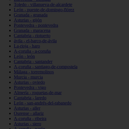
Toledo - villanueva-de-alcardete
León - puente-de-domingo-flórez
Granada - granada
Asturias - gijón
Pontevedra - pontevedra
Granada - maracena
Cantabria - riotuerto
ávila - el-barco-de-ávila
La-rioja - haro
A-coruña - a-coruña
León - león
Cantabria - santander
A-coruña - santiago-de-compostela
Málaga - torremolinos
Murcia - murcia
Asturias - oviedo
Pontevedra - vigo
Almería - roquetas-de-mar
Cantabria - laredo
León - san-andrés-del-rabanedo
Asturias - aller
Ourense - allariz
A-coruña - ribeira
Asturias - siero
A-coruña - narón