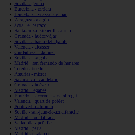
Sevilla - gerena
Barcelona - tordera
Barcelona - vilassar-de-mar
Zaragoza - alagón
ávila - el-barraco
Santa-cruz-de-tenerife - arona
Granada - huétor-tájar
Sevilla - albaida-del-aljarafe
Valencia - alcàsser
Ciudad-real - daimiel
Sevilla - la-algaba
Madrid - san-fernando-de-henares
Toledo - toledo
Asturias - mieres
Salamanca - candelario
Granada - huéscar
Madrid - leganés
Barcelona - cornellà-de-llobregat
Valencia - quart-de-poblet
Pontevedra - tomiño
Sevilla - san-juan-de-aznalfarache
Madrid - fuenlabrada
Valladolid - peñafiel
Madrid - parla
Madrid - el-álamo