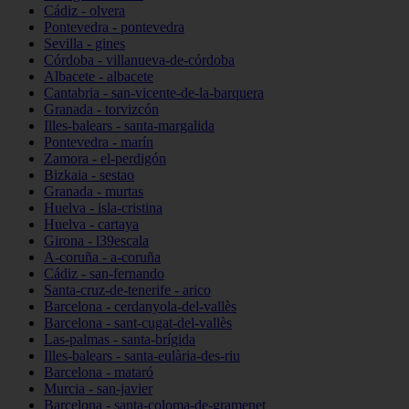
Cádiz - olvera
Pontevedra - pontevedra
Sevilla - gines
Córdoba - villanueva-de-córdoba
Albacete - albacete
Cantabria - san-vicente-de-la-barquera
Granada - torvizcón
Illes-balears - santa-margalida
Pontevedra - marín
Zamora - el-perdigón
Bizkaia - sestao
Granada - murtas
Huelva - isla-cristina
Huelva - cartaya
Girona - l39escala
A-coruña - a-coruña
Cádiz - san-fernando
Santa-cruz-de-tenerife - arico
Barcelona - cerdanyola-del-vallès
Barcelona - sant-cugat-del-vallès
Las-palmas - santa-brígida
Illes-balears - santa-eulària-des-riu
Barcelona - mataró
Murcia - san-javier
Barcelona - santa-coloma-de-gramenet