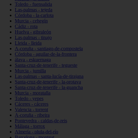
Toledo - fuensalida
Las-palmas - tejeda
Córdoba - la-carlota
Murcia - cehegín
Cádiz - rota
Huelva - gibraleón
Las-palmas - tinajo
Lleida - lleida
A-coruña - santiago-de-compostela
Córdoba - aguilar-de-la-frontera
álava - eskuernaga
Santa-cruz-de-tenerife - tegueste
Murcia - jumilla
Las-palmas - santa-lucía-de-tirajana
Santa-cruz-de-tenerife - la-orotava
Santa-cruz-de-tenerife - la-guancha
Murcia - moratalla
Toledo - yepes
Cáceres - cáceres
Valencia - torrent
A-coruña - ribeira
Pontevedra - caldas-de-reis
Málaga - torrox
Almería - olula-del-río
Barcelona - montgat