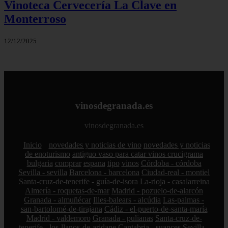
Vinoteca Cervecería La Clave en
Monterroso
12/12/2025
vinosdegranada.es
vinosdegranada.es
Inicio
novedades y noticias de vino
novedades y noticias
de enoturismo
antiguo vaso para catar vinos crucigrama
bulgaria
comprar
espana
tipo
vinos
Córdoba - córdoba
Sevilla - sevilla
Barcelona - barcelona
Ciudad-real - montiel
Santa-cruz-de-tenerife - guía-de-isora
La-rioja - casalarreina
Almería - roquetas-de-mar
Madrid - pozuelo-de-alarcón
Granada - almuñécar
Illes-balears - alcúdia
Las-palmas -
san-bartolomé-de-tirajana
Cádiz - el-puerto-de-santa-maría
Madrid - valdemoro
Granada - pulianas
Santa-cruz-de-
tenerife - los-llanos-de-aridane
Cantabria - suances
Sevilla -