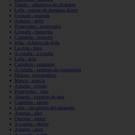
Toledo - villanueva-de-alcardete
León - puente-de-domingo-flórez
Granada - granada
Asturias - gijón
Pontevedra - pontevedra
Granada - maracena
Cantabria - riotuerto
ávila - el-barco-de-ávila
La-rioja - haro
A-coruña - a-coruña
León - león
Cantabria - santander
A-coruña - santiago-de-compostela
Málaga - torremolinos
Murcia - murcia
Asturias - oviedo
Pontevedra - vigo
Almería - roquetas-de-mar
Cantabria - laredo
León - san-andrés-del-rabanedo
Asturias - aller
Ourense - allariz
A-coruña - ribeira
Asturias - siero
A-coruña - narón