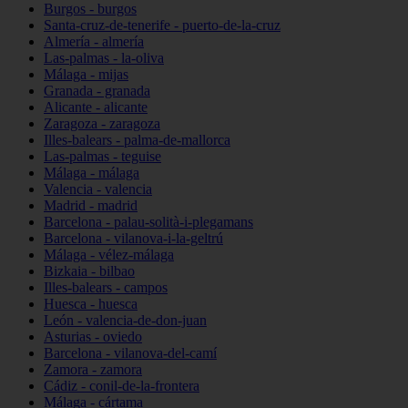
Burgos - burgos
Santa-cruz-de-tenerife - puerto-de-la-cruz
Almería - almería
Las-palmas - la-oliva
Málaga - mijas
Granada - granada
Alicante - alicante
Zaragoza - zaragoza
Illes-balears - palma-de-mallorca
Las-palmas - teguise
Málaga - málaga
Valencia - valencia
Madrid - madrid
Barcelona - palau-solità-i-plegamans
Barcelona - vilanova-i-la-geltrú
Málaga - vélez-málaga
Bizkaia - bilbao
Illes-balears - campos
Huesca - huesca
León - valencia-de-don-juan
Asturias - oviedo
Barcelona - vilanova-del-camí
Zamora - zamora
Cádiz - conil-de-la-frontera
Málaga - cártama