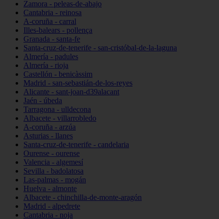
Zamora - peleas-de-abajo
Cantabria - reinosa
A-coruña - carral
Illes-balears - pollença
Granada - santa-fe
Santa-cruz-de-tenerife - san-cristóbal-de-la-laguna
Almería - padules
Almería - rioja
Castellón - benicàssim
Madrid - san-sebastián-de-los-reyes
Alicante - sant-joan-d39alacant
Jaén - úbeda
Tarragona - ulldecona
Albacete - villarrobledo
A-coruña - arzúa
Asturias - llanes
Santa-cruz-de-tenerife - candelaria
Ourense - ourense
Valencia - algemesí
Sevilla - badolatosa
Las-palmas - mogán
Huelva - almonte
Albacete - chinchilla-de-monte-aragón
Madrid - alpedrete
Cantabria - noja