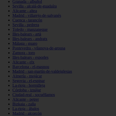
Granada - albuñol
Sevilla - alcalá-de-guadaíra
Alicante - altea
Madrid - villarejo-de-salvanés
Cuenca - tarancón
Sevilla - pedrera
Toledo - manzaneque
Illes-balears - artà
Illes-balears - andratx
Málaga - guaro
Pontevedra - vilanova-de-arousa
Zamora - toro
Illes-balears - esporles
Alicante - elx
Barcelona - el-masnou
Madrid - san-martín-de-valdeiglesias
Almería - mojácar
Segovia - el-espinar
La-rioja - hormilleja
Córdoba - iznájar
Ciudad-real - socuéllamos
Alicante - petrer
Bizkaia - zalla
La-rioja - ábalos
Madrid - alcorcón