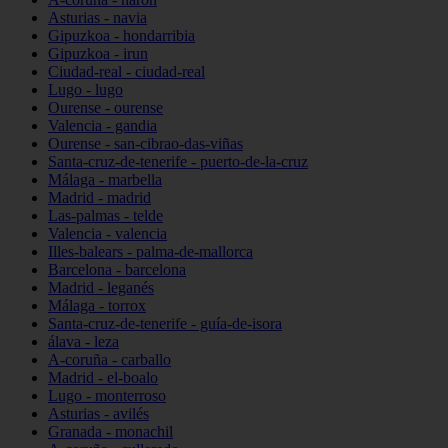
Asturias - navia
Gipuzkoa - hondarribia
Gipuzkoa - irun
Ciudad-real - ciudad-real
Lugo - lugo
Ourense - ourense
Valencia - gandia
Ourense - san-cibrao-das-viñas
Santa-cruz-de-tenerife - puerto-de-la-cruz
Málaga - marbella
Madrid - madrid
Las-palmas - telde
Valencia - valencia
Illes-balears - palma-de-mallorca
Barcelona - barcelona
Madrid - leganés
Málaga - torrox
Santa-cruz-de-tenerife - guía-de-isora
álava - leza
A-coruña - carballo
Madrid - el-boalo
Lugo - monterroso
Asturias - avilés
Granada - monachil