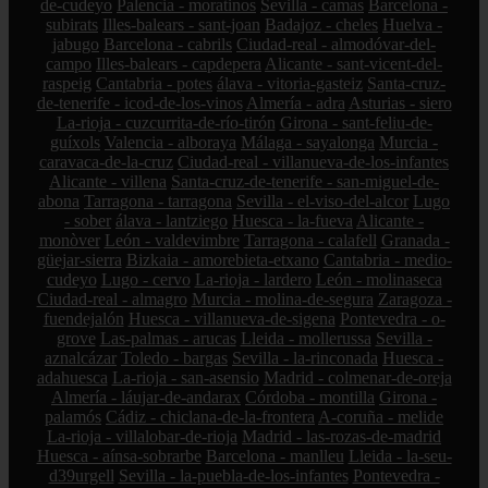
de-cudeyo
Palencia - moratinos
Sevilla - camas
Barcelona -
subirats
Illes-balears - sant-joan
Badajoz - cheles
Huelva -
jabugo
Barcelona - cabrils
Ciudad-real - almodóvar-del-
campo
Illes-balears - capdepera
Alicante - sant-vicent-del-
raspeig
Cantabria - potes
álava - vitoria-gasteiz
Santa-cruz-
de-tenerife - icod-de-los-vinos
Almería - adra
Asturias - siero
La-rioja - cuzcurrita-de-río-tirón
Girona - sant-feliu-de-
guíxols
Valencia - alboraya
Málaga - sayalonga
Murcia -
caravaca-de-la-cruz
Ciudad-real - villanueva-de-los-infantes
Alicante - villena
Santa-cruz-de-tenerife - san-miguel-de-
abona
Tarragona - tarragona
Sevilla - el-viso-del-alcor
Lugo
- sober
álava - lantziego
Huesca - la-fueva
Alicante -
monòver
León - valdevimbre
Tarragona - calafell
Granada -
güejar-sierra
Bizkaia - amorebieta-etxano
Cantabria - medio-
cudeyo
Lugo - cervo
La-rioja - lardero
León - molinaseca
Ciudad-real - almagro
Murcia - molina-de-segura
Zaragoza -
fuendejalón
Huesca - villanueva-de-sigena
Pontevedra - o-
grove
Las-palmas - arucas
Lleida - mollerussa
Sevilla -
aznalcázar
Toledo - bargas
Sevilla - la-rinconada
Huesca -
adahuesca
La-rioja - san-asensio
Madrid - colmenar-de-oreja
Almería - láujar-de-andarax
Córdoba - montilla
Girona -
palamós
Cádiz - chiclana-de-la-frontera
A-coruña - melide
La-rioja - villalobar-de-rioja
Madrid - las-rozas-de-madrid
Huesca - aínsa-sobrarbe
Barcelona - manlleu
Lleida - la-seu-
d39urgell
Sevilla - la-puebla-de-los-infantes
Pontevedra -