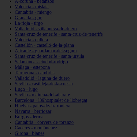
A-coruña - betanzos
Valencia - mislata
Cantabria - miengo
Granada - gor
La-rioja - tirgo
Valladolid - villanueva-de-duero
Santa-cruz-de-tenerife - santa-cruz-de-tenerife
Valencia - cullera
Castellón - castelló-de-la-plana
Alicante - guardamar-del-segura
Santa-cruz-de-tenerife - santa-úrsula
Salamanca - ciudad-rodrigo
Málaga - estepona
Tarragona - cambrils
Valladolid - laguna-de-duero
Sevilla - castilleja-de-la-cuesta
Lugo - lugo
Sevilla - mairena-del-aljarafe
Barcelona - l39hospitalet-de-llobregat
Huelva - palos-de-la-frontera
Navarra - berriozar
Burgos - lerma
Cantabria - corvera-de-toranzo
Cáceres - montánchez
Girona - blanes