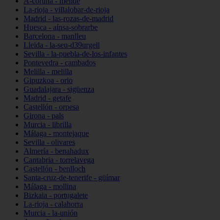
A-coruña - melide
La-rioja - villalobar-de-rioja
Madrid - las-rozas-de-madrid
Huesca - aínsa-sobrarbe
Barcelona - manlleu
Lleida - la-seu-d39urgell
Sevilla - la-puebla-de-los-infantes
Pontevedra - cambados
Melilla - melilla
Gipuzkoa - orio
Guadalajara - sigüenza
Madrid - getafe
Castellón - orpesa
Girona - pals
Murcia - librilla
Málaga - montejaque
Sevilla - olivares
Almería - benahadux
Cantabria - torrelavega
Castellón - benlloch
Santa-cruz-de-tenerife - güímar
Málaga - mollina
Bizkaia - portugalete
La-rioja - calahorra
Murcia - la-unión