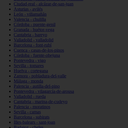
Ciudad-real - alcázar-de-san-juan
Asturias - avilés
León - villamañán
Valencia - chulilla
Córdoba - puente-genil
Granada - huétor-vega
Cantabria - bareyo
Valladolid - valladolid
Barcelona - font-rubí
Cuenca - casas-de-los-pinos
Córdoba - fuente-obejuna
Pontevedra - vigo
Sevilla - tomares
Huelva - cortegana
Zamora - pobladura-del-valle
Málaga - monda
Palencia - autilla-del-pino
Pontevedra - vilagarcía-de-arousa
Valladolid - rueda
Cantabria - marina-de-cudeyo
Palencia - moratinos
Sevilla - camas
Barcelona - subirats
Illes-balears - sant-joan
Badajoz - cheles