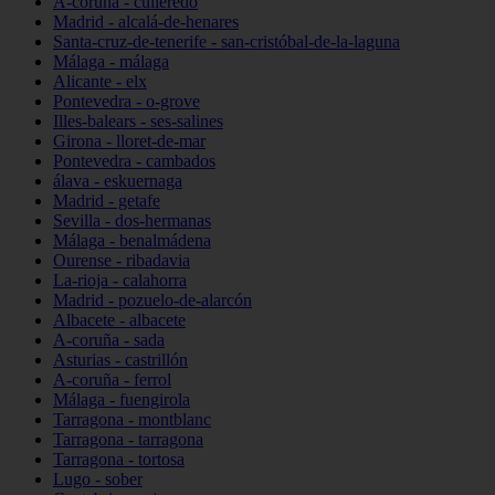
A-coruña - culleredo
Madrid - alcalá-de-henares
Santa-cruz-de-tenerife - san-cristóbal-de-la-laguna
Málaga - málaga
Alicante - elx
Pontevedra - o-grove
Illes-balears - ses-salines
Girona - lloret-de-mar
Pontevedra - cambados
álava - eskuernaga
Madrid - getafe
Sevilla - dos-hermanas
Málaga - benalmádena
Ourense - ribadavia
La-rioja - calahorra
Madrid - pozuelo-de-alarcón
Albacete - albacete
A-coruña - sada
Asturias - castrillón
A-coruña - ferrol
Málaga - fuengirola
Tarragona - montblanc
Tarragona - tarragona
Tarragona - tortosa
Lugo - sober