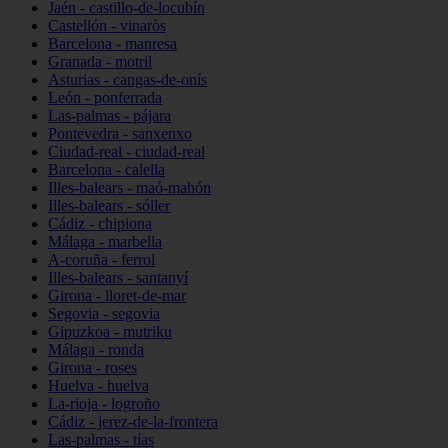
Jaén - castillo-de-locubín
Castellón - vinaròs
Barcelona - manresa
Granada - motril
Asturias - cangas-de-onís
León - ponferrada
Las-palmas - pájara
Pontevedra - sanxenxo
Ciudad-real - ciudad-real
Barcelona - calella
Illes-balears - maó-mahón
Illes-balears - sóller
Cádiz - chipiona
Málaga - marbella
A-coruña - ferrol
Illes-balears - santanyí
Girona - lloret-de-mar
Segovia - segovia
Gipuzkoa - mutriku
Málaga - ronda
Girona - roses
Huelva - huelva
La-rioja - logroño
Cádiz - jerez-de-la-frontera
Las-palmas - tías