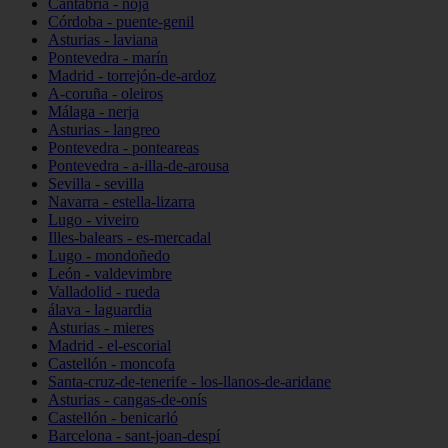
Cantabria - noja
Córdoba - puente-genil
Asturias - laviana
Pontevedra - marín
Madrid - torrejón-de-ardoz
A-coruña - oleiros
Málaga - nerja
Asturias - langreo
Pontevedra - ponteareas
Pontevedra - a-illa-de-arousa
Sevilla - sevilla
Navarra - estella-lizarra
Lugo - viveiro
Illes-balears - es-mercadal
Lugo - mondoñedo
León - valdevimbre
Valladolid - rueda
álava - laguardia
Asturias - mieres
Madrid - el-escorial
Castellón - moncofa
Santa-cruz-de-tenerife - los-llanos-de-aridane
Asturias - cangas-de-onís
Castellón - benicarló
Barcelona - sant-joan-despí