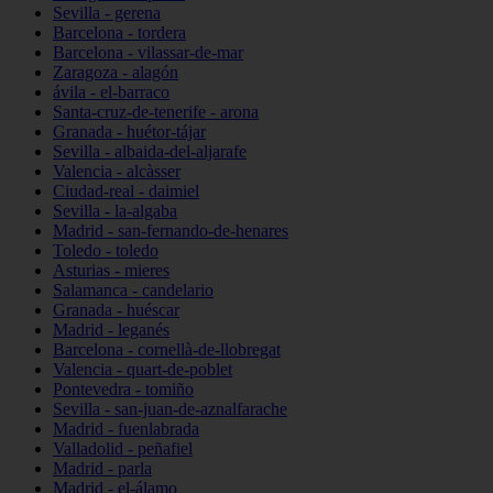
Sevilla - gerena
Barcelona - tordera
Barcelona - vilassar-de-mar
Zaragoza - alagón
ávila - el-barraco
Santa-cruz-de-tenerife - arona
Granada - huétor-tájar
Sevilla - albaida-del-aljarafe
Valencia - alcàsser
Ciudad-real - daimiel
Sevilla - la-algaba
Madrid - san-fernando-de-henares
Toledo - toledo
Asturias - mieres
Salamanca - candelario
Granada - huéscar
Madrid - leganés
Barcelona - cornellà-de-llobregat
Valencia - quart-de-poblet
Pontevedra - tomiño
Sevilla - san-juan-de-aznalfarache
Madrid - fuenlabrada
Valladolid - peñafiel
Madrid - parla
Madrid - el-álamo