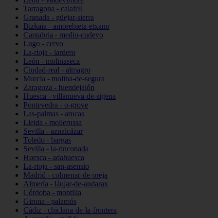
Tarragona - calafell
Granada - güejar-sierra
Bizkaia - amorebieta-etxano
Cantabria - medio-cudeyo
Lugo - cervo
La-rioja - lardero
León - molinaseca
Ciudad-real - almagro
Murcia - molina-de-segura
Zaragoza - fuendejalón
Huesca - villanueva-de-sigena
Pontevedra - o-grove
Las-palmas - arucas
Lleida - mollerussa
Sevilla - aznalcázar
Toledo - bargas
Sevilla - la-rinconada
Huesca - adahuesca
La-rioja - san-asensio
Madrid - colmenar-de-oreja
Almería - láujar-de-andarax
Córdoba - montilla
Girona - palamós
Cádiz - chiclana-de-la-frontera