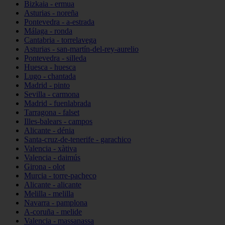
Bizkaia - ermua
Asturias - noreña
Pontevedra - a-estrada
Málaga - ronda
Cantabria - torrelavega
Asturias - san-martín-del-rey-aurelio
Pontevedra - silleda
Huesca - huesca
Lugo - chantada
Madrid - pinto
Sevilla - carmona
Madrid - fuenlabrada
Tarragona - falset
Illes-balears - campos
Alicante - dénia
Santa-cruz-de-tenerife - garachico
Valencia - xàtiva
Valencia - daimús
Girona - olot
Murcia - torre-pacheco
Alicante - alicante
Melilla - melilla
Navarra - pamplona
A-coruña - melide
Valencia - massanassa