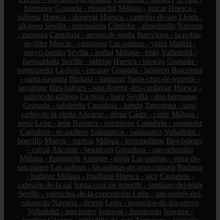
bormujos
Granada - monachil
Málaga - júzcar
Huesca -
isábena
Huesca - alquézar
Huesca - castejón-de-sos
Lleida -
alt-àneu
Sevilla - marinaleda
Córdoba - almedinilla
Navarra
- zangoza
Cantabria - arenas-de-iguña
Barcelona - la-pobla-
de-lillet
Murcia - cartagena
Las-palmas - yaiza
Madrid -
nuevo-baztán
Sevilla - arahal
Málaga - istán
Valladolid -
fuensaldaña
Sevilla - salteras
Huesca - biescas
Granada -
pampaneira
La-rioja - ezcaray
Granada - lanjarón
Barcelona
- santa-susanna
Bizkaia - santurtzi
Santa-cruz-de-tenerife -
tacoronte
Illes-balears - sant-llorenç-des-cardassar
Huesca -
sallent-de-gállego
La-rioja - haro
Sevilla - dos-hermanas
Granada - salobreña
Cantabria - laredo
Tarragona - sant-
carles-de-la-ràpita
Alicante - dénia
Cádiz - cádiz
Málaga -
nerja
León - león
Navarra - pamplona
Cantabria - santander
Cantabria - el-astillero
Salamanca - salamanca
Valladolid -
boecillo
Murcia - murcia
Málaga - torremolinos
Illes-balears
- calvià
Alicante - benidorm
Gipuzkoa - san-sebastián
Málaga - fuengirola
Asturias - gijón
Las-palmas - vega-de-
san-mateo
Las-palmas - las-palmas-de-gran-canaria
Badajoz
- badajoz
Málaga - frigiliana
Huesca - jaca
Cantabria -
cabezón-de-la-sal
Santa-cruz-de-tenerife - santiago-del-teide
Sevilla - valencina-de-la-concepción
León - san-andrés-del-
rabanedo
Navarra - deierri
León - gusendos-de-los-oteros
Valladolid - mucientes
Segovia - fuentesoto
Navarra -