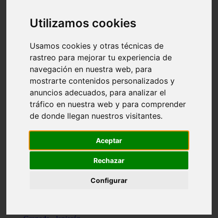
Santa-cruz-de-tenerife - los-llanos-de-aridane
Cantabria - suances
Utilizamos cookies
Sevilla - bormujos
Granada - monachil
Málaga - júzcar
Usamos cookies y otras técnicas de
Huesca - isábena
rastreo para mejorar tu experiencia de
Huesca - alquézar
navegación en nuestra web, para
Huesca - castejón-de-sos
Lleida - alt-àneu
mostrarte contenidos personalizados y
Sevilla - marinaleda
anuncios adecuados, para analizar el
Córdoba - almedinilla
tráfico en nuestra web y para comprender
Navarra - zangoza
Cantabria - arenas-de-iguña
de donde llegan nuestros visitantes.
Barcelona - la-pobla-de-lillet
Murcia - cartagena
Las-palmas - yaiza
Aceptar
Madrid - nuevo-baztán
Sevilla - arahal
Rechazar
Málaga - istán
Valladolid - fuensaldaña
Configurar
Sevilla - salteras
Huesca - biescas
Granada - pampaneira
La-rioja - ezcaray