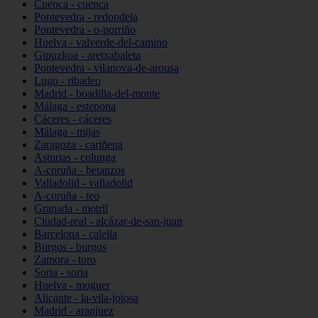
Cuenca - cuenca
Pontevedra - redondela
Pontevedra - o-porriño
Huelva - valverde-del-camino
Gipuzkoa - aretxabaleta
Pontevedra - vilanova-de-arousa
Lugo - ribadeo
Madrid - boadilla-del-monte
Málaga - estepona
Cáceres - cáceres
Málaga - mijas
Zaragoza - cariñena
Asturias - colunga
A-coruña - betanzos
Valladolid - valladolid
A-coruña - teo
Granada - motril
Ciudad-real - alcázar-de-san-juan
Barcelona - calella
Burgos - burgos
Zamora - toro
Soria - soria
Huelva - moguer
Alicante - la-vila-joiosa
Madrid - aranjuez