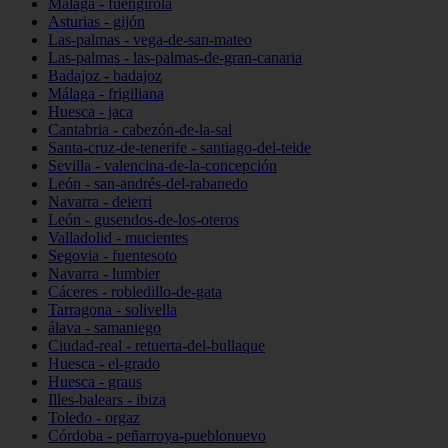
Málaga - fuengirola
Asturias - gijón
Las-palmas - vega-de-san-mateo
Las-palmas - las-palmas-de-gran-canaria
Badajoz - badajoz
Málaga - frigiliana
Huesca - jaca
Cantabria - cabezón-de-la-sal
Santa-cruz-de-tenerife - santiago-del-teide
Sevilla - valencina-de-la-concepción
León - san-andrés-del-rabanedo
Navarra - deierri
León - gusendos-de-los-oteros
Valladolid - mucientes
Segovia - fuentesoto
Navarra - lumbier
Cáceres - robledillo-de-gata
Tarragona - solivella
álava - samaniego
Ciudad-real - retuerta-del-bullaque
Huesca - el-grado
Huesca - graus
Illes-balears - ibiza
Toledo - orgaz
Córdoba - peñarroya-pueblonuevo