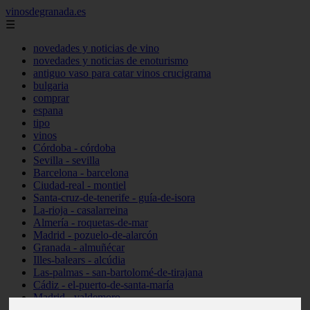
vinosdegranada.es
☰
novedades y noticias de vino
novedades y noticias de enoturismo
antiguo vaso para catar vinos crucigrama
bulgaria
comprar
espana
tipo
vinos
Córdoba - córdoba
Sevilla - sevilla
Barcelona - barcelona
Ciudad-real - montiel
Santa-cruz-de-tenerife - guía-de-isora
La-rioja - casalarreina
Almería - roquetas-de-mar
Madrid - pozuelo-de-alarcón
Granada - almuñécar
Illes-balears - alcúdia
Las-palmas - san-bartolomé-de-tirajana
Cádiz - el-puerto-de-santa-maría
Madrid - valdemoro
Granada - pulianas