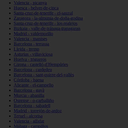
Valencia - picanya
Huesca - belver-de-cinca
Santa-cruz-de-tenerife - el-sauzal
Zaragoza - la-almunia-de-doña-godina
Santa-cruz-de-tenerife - los-realejos
Bizkaia - valle-de-trápaga-trapagaran
Madrid - valdemorillo
Valencia - manises
Barcelona - terrassa
Lleida - tremp
Asturias - villaviciosa
Huelva - trigueros
Girona - castelló-d39empúries
Barcelona - cardedeu
Barcelona - sant-quirze-del-vallès
Córdoba - baena
Alicante - el-campello
Barcelona - gavà
Murcia - abanilla
Ourense - o-carballiño
Barcelona - sabadell
Madrid - torrejón-de-ardoz
Teruel - alcorisa
Valencia - alfafar
Málaga - campillos