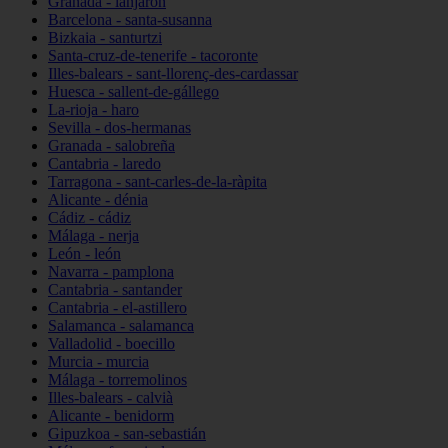
Granada - lanjarón
Barcelona - santa-susanna
Bizkaia - santurtzi
Santa-cruz-de-tenerife - tacoronte
Illes-balears - sant-llorenç-des-cardassar
Huesca - sallent-de-gállego
La-rioja - haro
Sevilla - dos-hermanas
Granada - salobreña
Cantabria - laredo
Tarragona - sant-carles-de-la-ràpita
Alicante - dénia
Cádiz - cádiz
Málaga - nerja
León - león
Navarra - pamplona
Cantabria - santander
Cantabria - el-astillero
Salamanca - salamanca
Valladolid - boecillo
Murcia - murcia
Málaga - torremolinos
Illes-balears - calvià
Alicante - benidorm
Gipuzkoa - san-sebastián