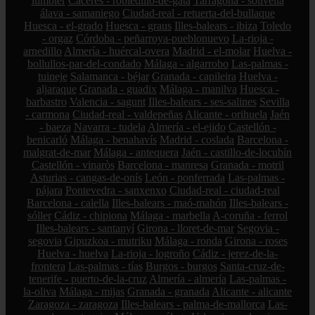
lumbier
Cáceres - robledillo-de-gata
Tarragona - solivella
álava - samaniego
Ciudad-real - retuerta-del-bullaque
Huesca - el-grado
Huesca - graus
Illes-balears - ibiza
Toledo
- orgaz
Córdoba - peñarroya-pueblonuevo
La-rioja -
arnedillo
Almería - huércal-overa
Madrid - el-molar
Huelva -
bollullos-par-del-condado
Málaga - algarrobo
Las-palmas -
tuineje
Salamanca - béjar
Granada - capileira
Huelva -
aljaraque
Granada - guadix
Málaga - manilva
Huesca -
barbastro
Valencia - sagunt
Illes-balears - ses-salines
Sevilla
- carmona
Ciudad-real - valdepeñas
Alicante - orihuela
Jaén
- baeza
Navarra - tudela
Almería - el-ejido
Castellón -
benicarló
Málaga - benahavís
Madrid - coslada
Barcelona -
malgrat-de-mar
Málaga - antequera
Jaén - castillo-de-locubín
Castellón - vinaròs
Barcelona - manresa
Granada - motril
Asturias - cangas-de-onís
León - ponferrada
Las-palmas -
pájara
Pontevedra - sanxenxo
Ciudad-real - ciudad-real
Barcelona - calella
Illes-balears - maó-mahón
Illes-balears -
sóller
Cádiz - chipiona
Málaga - marbella
A-coruña - ferrol
Illes-balears - santanyí
Girona - lloret-de-mar
Segovia -
segovia
Gipuzkoa - mutriku
Málaga - ronda
Girona - roses
Huelva - huelva
La-rioja - logroño
Cádiz - jerez-de-la-
frontera
Las-palmas - tías
Burgos - burgos
Santa-cruz-de-
tenerife - puerto-de-la-cruz
Almería - almería
Las-palmas -
la-oliva
Málaga - mijas
Granada - granada
Alicante - alicante
Zaragoza - zaragoza
Illes-balears - palma-de-mallorca
Las-