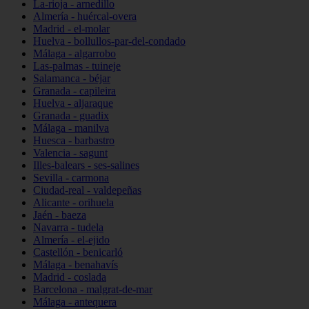
La-rioja - arnedillo
Almería - huércal-overa
Madrid - el-molar
Huelva - bollullos-par-del-condado
Málaga - algarrobo
Las-palmas - tuineje
Salamanca - béjar
Granada - capileira
Huelva - aljaraque
Granada - guadix
Málaga - manilva
Huesca - barbastro
Valencia - sagunt
Illes-balears - ses-salines
Sevilla - carmona
Ciudad-real - valdepeñas
Alicante - orihuela
Jaén - baeza
Navarra - tudela
Almería - el-ejido
Castellón - benicarló
Málaga - benahavís
Madrid - coslada
Barcelona - malgrat-de-mar
Málaga - antequera