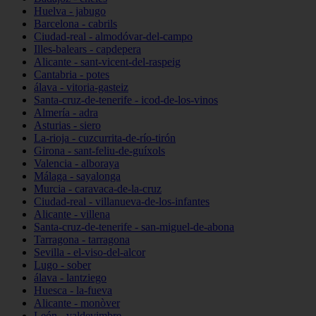
Huelva - jabugo
Barcelona - cabrils
Ciudad-real - almodóvar-del-campo
Illes-balears - capdepera
Alicante - sant-vicent-del-raspeig
Cantabria - potes
álava - vitoria-gasteiz
Santa-cruz-de-tenerife - icod-de-los-vinos
Almería - adra
Asturias - siero
La-rioja - cuzcurrita-de-río-tirón
Girona - sant-feliu-de-guíxols
Valencia - alboraya
Málaga - sayalonga
Murcia - caravaca-de-la-cruz
Ciudad-real - villanueva-de-los-infantes
Alicante - villena
Santa-cruz-de-tenerife - san-miguel-de-abona
Tarragona - tarragona
Sevilla - el-viso-del-alcor
Lugo - sober
álava - lantziego
Huesca - la-fueva
Alicante - monòver
León - valdevimbre