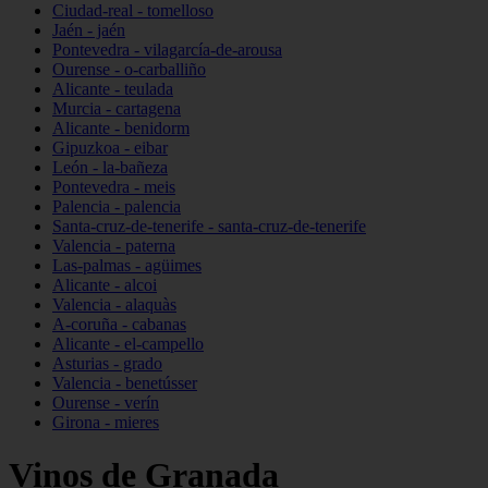
Ciudad-real - tomelloso
Jaén - jaén
Pontevedra - vilagarcía-de-arousa
Ourense - o-carballiño
Alicante - teulada
Murcia - cartagena
Alicante - benidorm
Gipuzkoa - eibar
León - la-bañeza
Pontevedra - meis
Palencia - palencia
Santa-cruz-de-tenerife - santa-cruz-de-tenerife
Valencia - paterna
Las-palmas - agüimes
Alicante - alcoi
Valencia - alaquàs
A-coruña - cabanas
Alicante - el-campello
Asturias - grado
Valencia - benetússer
Ourense - verín
Girona - mieres
Vinos de Granada