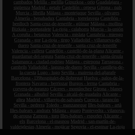
cambados
Melilla - melilla
Gipuzkoa - orio
Guadalajara -
sigüenza
Madrid - getafe
Castellón - orpesa
Girona - pals
Murcia - librilla
Málaga - montejaque
Sevilla - olivares
Almería - benahadux
Cantabria - torrelavega
Castellón -
benlloch
Santa-cruz-de-tenerife - güímar
Málaga - mollina
Bizkaia - portugalete
La-rioja - calahorra
Murcia - la-unión
A-coruña - betanzos
Valencia - mislata
Cantabria - miengo
Granada - gor
La-rioja - tirgo
Valladolid - villanueva-de-
duero
Santa-cruz-de-tenerife - santa-cruz-de-tenerife
Valencia - cullera
Castellón - castelló-de-la-plana
Alicante -
guardamar-del-segura
Santa-cruz-de-tenerife - santa-úrsula
Salamanca - ciudad-rodrigo
Málaga - estepona
Tarragona -
cambrils
Valladolid - laguna-de-duero
Sevilla - castilleja-de-
la-cuesta
Lugo - lugo
Sevilla - mairena-del-aljarafe
Barcelona - l39hospitalet-de-llobregat
Huelva - palos-de-la-
frontera
Navarra - berriozar
Burgos - lerma
Cantabria -
corvera-de-toranzo
Cáceres - montánchez
Girona - blanes
Granada - albuñol
Sevilla - alcalá-de-guadaíra
Alicante -
altea
Madrid - villarejo-de-salvanés
Cuenca - tarancón
Sevilla - pedrera
Toledo - manzaneque
Illes-balears - artà
Illes-balears - andratx
Málaga - guaro
Pontevedra - vilanova-
de-arousa
Zamora - toro
Illes-balears - esporles
Alicante -
elx
Barcelona - el-masnou
Madrid - san-martín-de-
valdeiglesias
Almería - mojácar
Segovia - el-espinar
La-rioja
- hormilleja
Córdoba - iznájar
Ciudad-real - socuéllamos