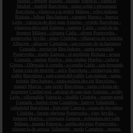
palmas - teguise
Málaga - málaga
Valencia - valencia
Madrid - madrid
Barcelona - palau-solità-i-plegamans
Barcelona - vilanova-i-la-geltrú
Málaga - vélez-málaga
Bizkaia - bilbao
Illes-balears - campos
Huesca - huesca
León - valencia-de-don-juan
Asturias - oviedo
Barcelona -
vilanova-del-camí
Zamora - zamora
Cádiz - conil-de-la-
frontera
Málaga - cártama
Cádiz - olvera
Pontevedra -
pontevedra
Sevilla - gines
Córdoba - villanueva-de-córdoba
Albacete - albacete
Cantabria - san-vicente-de-la-barquera
Granada - torvizcón
Illes-balears - santa-margalida
Pontevedra - marín
Zamora - el-perdigón
Bizkaia - sestao
Granada - murtas
Huelva - isla-cristina
Huelva - cartaya
Girona - l39escala
A-coruña - a-coruña
Cádiz - san-fernando
Santa-cruz-de-tenerife - arico
Barcelona - cerdanyola-del-
vallès
Barcelona - sant-cugat-del-vallès
Las-palmas - santa-
brígida
Illes-balears - santa-eulària-des-riu
Barcelona -
mataró
Murcia - san-javier
Barcelona - santa-coloma-de-
gramenet
Ciudad-real - alcázar-de-san-juan
Asturias - avilés
León - villamañán
Valencia - chulilla
Córdoba - puente-genil
Granada - huétor-vega
Cantabria - bareyo
Valladolid -
valladolid
Barcelona - font-rubí
Cuenca - casas-de-los-pinos
Córdoba - fuente-obejuna
Pontevedra - vigo
Sevilla -
tomares
Huelva - cortegana
Zamora - pobladura-del-valle
Málaga - monda
Palencia - autilla-del-pino
Pontevedra -
vilagarcía-de-arousa
Valladolid - rueda
Cantabria - marina-