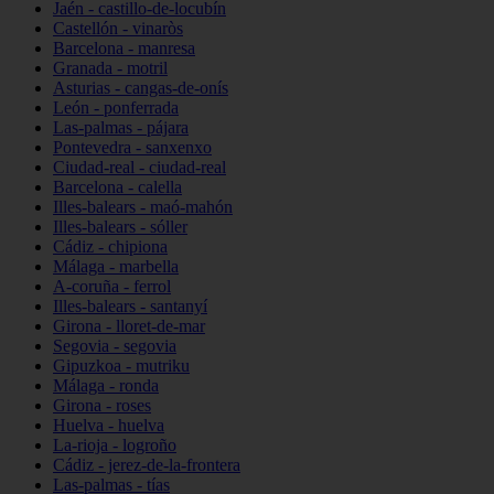
Jaén - castillo-de-locubín
Castellón - vinaròs
Barcelona - manresa
Granada - motril
Asturias - cangas-de-onís
León - ponferrada
Las-palmas - pájara
Pontevedra - sanxenxo
Ciudad-real - ciudad-real
Barcelona - calella
Illes-balears - maó-mahón
Illes-balears - sóller
Cádiz - chipiona
Málaga - marbella
A-coruña - ferrol
Illes-balears - santanyí
Girona - lloret-de-mar
Segovia - segovia
Gipuzkoa - mutriku
Málaga - ronda
Girona - roses
Huelva - huelva
La-rioja - logroño
Cádiz - jerez-de-la-frontera
Las-palmas - tías