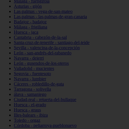
Málaga - fuengirola
Asturias - gijón
Las-palmas - vega-de-san-mateo
Las-palmas - las-palmas-de-gran-canaria
Badajoz - badajoz
Málaga - frigiliana
Huesca - jaca
Cantabria - cabezón-de-la-sal
Santa-cruz-de-tenerife - santiago-del-teide
Sevilla - valencina-de-la-concepción
León - san-andrés-del-rabanedo
Navarra - deierri
León - gusendos-de-los-oteros
Valladolid - mucientes
Segovia - fuentesoto
Navarra - lumbier
Cáceres - robledillo-de-gata
Tarragona - solivella
álava - samaniego
Ciudad-real - retuerta-del-bullaque
Huesca - el-grado
Huesca - graus
Illes-balears - ibiza
Toledo - orgaz
Córdoba - peñarroya-pueblonuevo