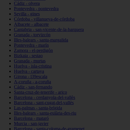
Cádiz - olvera
Pontevedra - pontevedra
Sevilla - gines
Córdoba - villanueva-de-córdoba
Albacete - albacete
Cantabria - san-vicente-de-la-barquera
Granada - torvizcón
Illes-balears - santa-margalida
Pontevedra - marín
Zamora - el-perdigón
Bizkaia - sestao
Granada - murtas
Huelva - isla-cristina
Huelva - cartaya
Girona - l39escala
A-coruña - a-coruña
Cádiz - san-fernando
Santa-cruz-de-tenerife - arico
Barcelona - cerdanyola-del-vallès
Barcelona - sant-cugat-del-vallès
Las-palmas - santa-brígida
Illes-balears - santa-eulària-des-riu
Barcelona - mataró
Murcia - san-javier
Barcelona - santa-coloma-de-gramenet