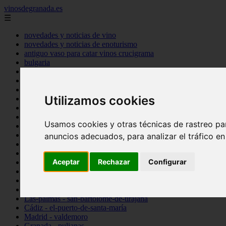
vinosdegranada.es
☰
novedades y noticias de vino
novedades y noticias de enoturismo
antiguo vaso para catar vinos crucigrama
bulgaria
comprar
espana
tipo
Utilizamos cookies
vinos
Córdoba - córdoba
Sevilla - sevilla
Usamos cookies y otras técnicas de rastreo pa
Barcelona - barcelona
Ciudad-real - montiel
anuncios adecuados, para analizar el tráfico e
Santa-cruz-de-tenerife - guía-de-isora
La-rioja - casalarreina
Aceptar
Rechazar
Configurar
Almería - roquetas-de-mar
Madrid - pozuelo-de-alarcón
Granada - almuñécar
Illes-balears - alcúdia
Las-palmas - san-bartolomé-de-tirajana
Cádiz - el-puerto-de-santa-maría
Madrid - valdemoro
Granada - pulianas