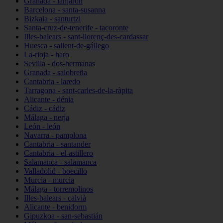
Granada - lanjarón
Barcelona - santa-susanna
Bizkaia - santurtzi
Santa-cruz-de-tenerife - tacoronte
Illes-balears - sant-llorenç-des-cardassar
Huesca - sallent-de-gállego
La-rioja - haro
Sevilla - dos-hermanas
Granada - salobreña
Cantabria - laredo
Tarragona - sant-carles-de-la-ràpita
Alicante - dénia
Cádiz - cádiz
Málaga - nerja
León - león
Navarra - pamplona
Cantabria - santander
Cantabria - el-astillero
Salamanca - salamanca
Valladolid - boecillo
Murcia - murcia
Málaga - torremolinos
Illes-balears - calvià
Alicante - benidorm
Gipuzkoa - san-sebastián