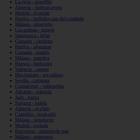
La-rioja - arnedillo
Almería - huércal-overa
Madrid - el-molar
Huelva - bollullos-par-del-condado
Málaga - algarrobo
Las-palmas - tuineje
Salamanca - béjar
Granada - capileira
Huelva - aljaraque
Granada - guadix
Málaga - manilva
Huesca - barbastro
Valencia - sagunt
Illes-balears - ses-salines
Sevilla - carmona
Ciudad-real - valdepeñas
Alicante - orihuela
Jaén - baeza
Navarra - tudela
Almería - el-ejido
Castellón - benicarló
Málaga - benahavís
Madrid - coslada
Barcelona - malgrat-de-mar
Málaga - antequera