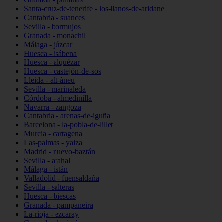
Santa-cruz-de-tenerife - los-llanos-de-aridane
Cantabria - suances
Sevilla - bormujos
Granada - monachil
Málaga - júzcar
Huesca - isábena
Huesca - alquézar
Huesca - castejón-de-sos
Lleida - alt-àneu
Sevilla - marinaleda
Córdoba - almedinilla
Navarra - zangoza
Cantabria - arenas-de-iguña
Barcelona - la-pobla-de-lillet
Murcia - cartagena
Las-palmas - yaiza
Madrid - nuevo-baztán
Sevilla - arahal
Málaga - istán
Valladolid - fuensaldaña
Sevilla - salteras
Huesca - biescas
Granada - pampaneira
La-rioja - ezcaray