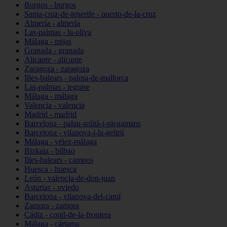
Burgos - burgos
Santa-cruz-de-tenerife - puerto-de-la-cruz
Almería - almería
Las-palmas - la-oliva
Málaga - mijas
Granada - granada
Alicante - alicante
Zaragoza - zaragoza
Illes-balears - palma-de-mallorca
Las-palmas - teguise
Málaga - málaga
Valencia - valencia
Madrid - madrid
Barcelona - palau-solità-i-plegamans
Barcelona - vilanova-i-la-geltrú
Málaga - vélez-málaga
Bizkaia - bilbao
Illes-balears - campos
Huesca - huesca
León - valencia-de-don-juan
Asturias - oviedo
Barcelona - vilanova-del-camí
Zamora - zamora
Cádiz - conil-de-la-frontera
Málaga - cártama