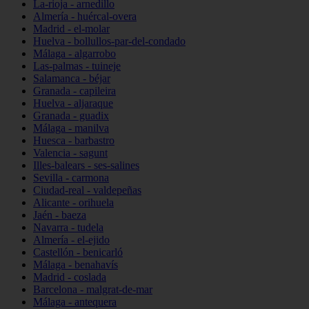
La-rioja - arnedillo
Almería - huércal-overa
Madrid - el-molar
Huelva - bollullos-par-del-condado
Málaga - algarrobo
Las-palmas - tuineje
Salamanca - béjar
Granada - capileira
Huelva - aljaraque
Granada - guadix
Málaga - manilva
Huesca - barbastro
Valencia - sagunt
Illes-balears - ses-salines
Sevilla - carmona
Ciudad-real - valdepeñas
Alicante - orihuela
Jaén - baeza
Navarra - tudela
Almería - el-ejido
Castellón - benicarló
Málaga - benahavís
Madrid - coslada
Barcelona - malgrat-de-mar
Málaga - antequera