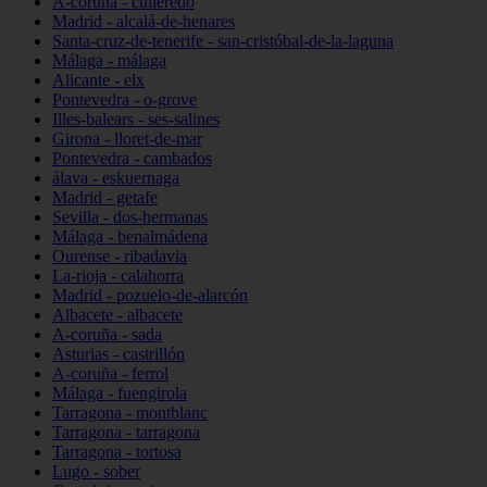
A-coruña - culleredo
Madrid - alcalá-de-henares
Santa-cruz-de-tenerife - san-cristóbal-de-la-laguna
Málaga - málaga
Alicante - elx
Pontevedra - o-grove
Illes-balears - ses-salines
Girona - lloret-de-mar
Pontevedra - cambados
álava - eskuernaga
Madrid - getafe
Sevilla - dos-hermanas
Málaga - benalmádena
Ourense - ribadavia
La-rioja - calahorra
Madrid - pozuelo-de-alarcón
Albacete - albacete
A-coruña - sada
Asturias - castrillón
A-coruña - ferrol
Málaga - fuengirola
Tarragona - montblanc
Tarragona - tarragona
Tarragona - tortosa
Lugo - sober