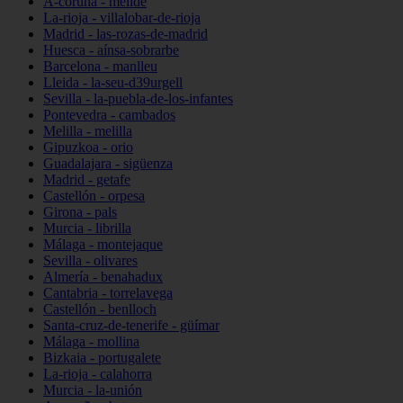
A-coruña - melide
La-rioja - villalobar-de-rioja
Madrid - las-rozas-de-madrid
Huesca - aínsa-sobrarbe
Barcelona - manlleu
Lleida - la-seu-d39urgell
Sevilla - la-puebla-de-los-infantes
Pontevedra - cambados
Melilla - melilla
Gipuzkoa - orio
Guadalajara - sigüenza
Madrid - getafe
Castellón - orpesa
Girona - pals
Murcia - librilla
Málaga - montejaque
Sevilla - olivares
Almería - benahadux
Cantabria - torrelavega
Castellón - benlloch
Santa-cruz-de-tenerife - güímar
Málaga - mollina
Bizkaia - portugalete
La-rioja - calahorra
Murcia - la-unión