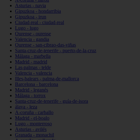
Asturias - navia
Gipuzkoa - hondarribia
Gipuzkoa - irun
Ciudad-real - ciudad-real
Lugo - lugo
Ourense - ourense
Valencia - gandia
Ourense - san-cibrao-das-viñas
Santa-cruz-de-tenerife - puerto-de-la-cruz
Málaga - marbella
Madrid - madrid
Las-palmas - telde
Valencia - valencia
Illes-balears - palma-de-mallorca
Barcelona - barcelona
Madrid - leganés
Málaga - torrox
Santa-cruz-de-tenerife - guía-de-isora
álava - leza
A-coruña - carballo
Madrid - el-boalo
Lugo - monterroso
Asturias - avilés
Granada - monachil