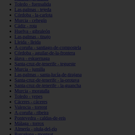
Toledo - fuensalida
Las-palmas - tejeda
Córdoba - la-carlota
Murcia - cehegín
Cádiz - rota
Huelva - gibraleón
Las-palmas - tinajo
Lleida - lleida
A-coruña - santiago-de-compostela
Córdoba - aguilar-de-la-frontera
álava - eskuernaga
Santa-cruz-de-tenerife - tegueste
Murcia - jumilla
Las-palmas - santa-lucía-de-tirajana
Santa-cruz-de-tenerife - la-orotava
Santa-cruz-de-tenerife - la-guancha
Murcia - moratalla
Toledo - yepes
Cáceres - cáceres
Valencia - torrent
A-coruña - ribeira
Pontevedra - caldas-de-reis
Málaga - torrox
Almería - olula-del-río
Barcelona - montgat