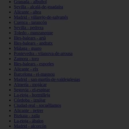
Granada - albuñol
Sevilla - alcalá-de-guadaíra
Alicante - altea
Madrid - villarejo-de-salvanés
Cuenca - tarancón
Sevilla - pedrera
Toledo - manzaneque
Illes-balears - artà
Illes-balears - andratx
Málaga - guaro
Pontevedra - vilanova-de-arousa
Zamora - toro
Illes-balears - esporles
Alicante - elx
Barcelona - el-masnou
Madrid - san-martín-de-valdeiglesias
Almería - mojácar
Segovia - el-espinar
La-rioja - hormilleja
Córdoba - iznájar
Ciudad-real - socuéllamos
Alicante - petrer
Bizkaia - zalla
La-rioja - ábalos
Madrid - alcorcón