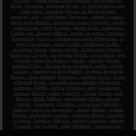
Alicante - villena
Santa-cruz-de-tenerife - san-miguel-de-
abona
Tarragona - tarragona
Sevilla - el-viso-del-alcor
Lugo
- sober
álava - lantziego
Huesca - la-fueva
Alicante -
monòver
León - valdevimbre
Tarragona - calafell
Granada -
güejar-sierra
Bizkaia - amorebieta-etxano
Cantabria - medio-
cudeyo
Lugo - cervo
La-rioja - lardero
León - molinaseca
Ciudad-real - almagro
Murcia - molina-de-segura
Zaragoza -
fuendejalón
Huesca - villanueva-de-sigena
Pontevedra - o-
grove
Las-palmas - arucas
Lleida - mollerussa
Sevilla -
aznalcázar
Toledo - bargas
Sevilla - la-rinconada
Huesca -
adahuesca
La-rioja - san-asensio
Madrid - colmenar-de-oreja
Almería - láujar-de-andarax
Córdoba - montilla
Girona -
palamós
Cádiz - chiclana-de-la-frontera
A-coruña - melide
La-rioja - villalobar-de-rioja
Madrid - las-rozas-de-madrid
Huesca - aínsa-sobrarbe
Barcelona - manlleu
Lleida - la-seu-
d39urgell
Sevilla - la-puebla-de-los-infantes
Pontevedra -
cambados
Melilla - melilla
Gipuzkoa - orio
Guadalajara -
sigüenza
Madrid - getafe
Castellón - orpesa
Girona - pals
Murcia - librilla
Málaga - montejaque
Sevilla - olivares
Almería - benahadux
Cantabria - torrelavega
Castellón -
benlloch
Santa-cruz-de-tenerife - güímar
Málaga - mollina
Bizkaia - portugalete
La-rioja - calahorra
Murcia - la-unión
A-coruña - betanzos
Valencia - mislata
Cantabria - miengo
Granada - gor
La-rioja - tirgo
Valladolid - villanueva-de-
duero
Santa-cruz-de-tenerife - santa-cruz-de-tenerife