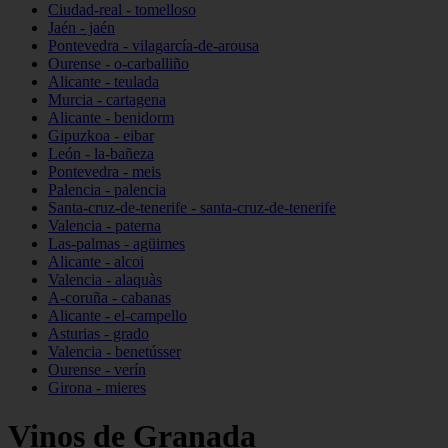
Ciudad-real - tomelloso
Jaén - jaén
Pontevedra - vilagarcía-de-arousa
Ourense - o-carballiño
Alicante - teulada
Murcia - cartagena
Alicante - benidorm
Gipuzkoa - eibar
León - la-bañeza
Pontevedra - meis
Palencia - palencia
Santa-cruz-de-tenerife - santa-cruz-de-tenerife
Valencia - paterna
Las-palmas - agüimes
Alicante - alcoi
Valencia - alaquàs
A-coruña - cabanas
Alicante - el-campello
Asturias - grado
Valencia - benetússer
Ourense - verín
Girona - mieres
Vinos de Granada