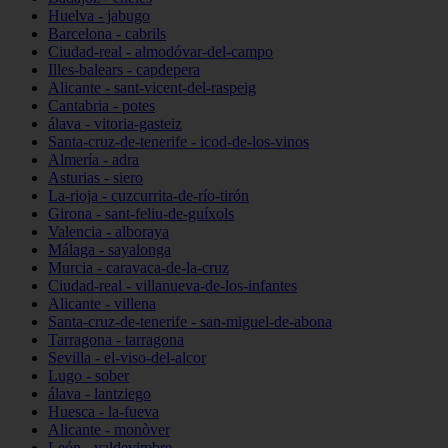
Huelva - jabugo
Barcelona - cabrils
Ciudad-real - almodóvar-del-campo
Illes-balears - capdepera
Alicante - sant-vicent-del-raspeig
Cantabria - potes
álava - vitoria-gasteiz
Santa-cruz-de-tenerife - icod-de-los-vinos
Almería - adra
Asturias - siero
La-rioja - cuzcurrita-de-río-tirón
Girona - sant-feliu-de-guíxols
Valencia - alboraya
Málaga - sayalonga
Murcia - caravaca-de-la-cruz
Ciudad-real - villanueva-de-los-infantes
Alicante - villena
Santa-cruz-de-tenerife - san-miguel-de-abona
Tarragona - tarragona
Sevilla - el-viso-del-alcor
Lugo - sober
álava - lantziego
Huesca - la-fueva
Alicante - monòver
León - valdevimbre