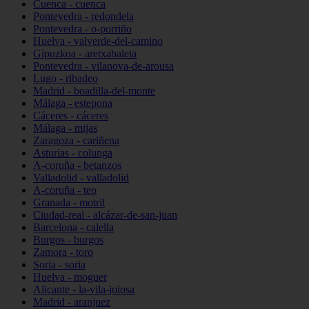
Cuenca - cuenca
Pontevedra - redondela
Pontevedra - o-porriño
Huelva - valverde-del-camino
Gipuzkoa - aretxabaleta
Pontevedra - vilanova-de-arousa
Lugo - ribadeo
Madrid - boadilla-del-monte
Málaga - estepona
Cáceres - cáceres
Málaga - mijas
Zaragoza - cariñena
Asturias - colunga
A-coruña - betanzos
Valladolid - valladolid
A-coruña - teo
Granada - motril
Ciudad-real - alcázar-de-san-juan
Barcelona - calella
Burgos - burgos
Zamora - toro
Soria - soria
Huelva - moguer
Alicante - la-vila-joiosa
Madrid - aranjuez