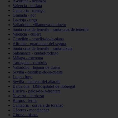
A-coruña - betanzos
Valencia - mislata
Cantabria - miengo
Granada - gor
La-rioja - tirgo
Valladolid - villanueva-de-duero
Santa-cruz-de-tenerife - santa-cruz-de-tenerife
Valencia - cullera
Castellón - castelló-de-la-plana
Alicante - guardamar-del-segura
Santa-cruz-de-tenerife - santa-úrsula
Salamanca - ciudad-rodrigo
Málaga - estepona
Tarragona - cambrils
Valladolid - laguna-de-duero
Sevilla - castilleja-de-la-cuesta
Lugo - lugo
Sevilla - mairena-del-aljarafe
Barcelona - l39hospitalet-de-llobregat
Huelva - palos-de-la-frontera
Navarra - berriozar
Burgos - lerma
Cantabria - corvera-de-toranzo
Cáceres - montánchez
Girona - blanes