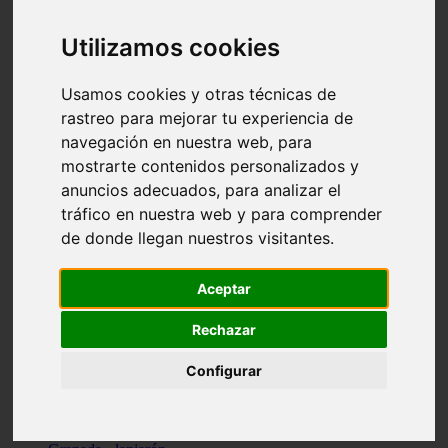
Santa-cruz-de-tenerife - los-llanos-de-aridane
Cantabria - suances
Utilizamos cookies
Sevilla - bormujos
Granada - monachil
Málaga - júzcar
Usamos cookies y otras técnicas de
Huesca - isábena
rastreo para mejorar tu experiencia de
Huesca - alquézar
navegación en nuestra web, para
Huesca - castejón-de-sos
Lleida - alt-àneu
mostrarte contenidos personalizados y
Sevilla - marinaleda
anuncios adecuados, para analizar el
Córdoba - almedinilla
tráfico en nuestra web y para comprender
Navarra - zangoza
Cantabria - arenas-de-iguña
de donde llegan nuestros visitantes.
Barcelona - la-pobla-de-lillet
Murcia - cartagena
Las-palmas - yaiza
Aceptar
Madrid - nuevo-baztán
Sevilla - arahal
Rechazar
Málaga - istán
Valladolid - fuensaldaña
Configurar
Sevilla - salteras
Huesca - biescas
Granada - pampaneira
La-rioja - ezcaray