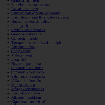
Granada - lanjarón
Barcelona - santa-susanna
Bizkaia - santurtzi
Santa-cruz-de-tenerife - tacoronte
Illes-balears - sant-llorenç-des-cardassar
Huesca - sallent-de-gállego
La-rioja - haro
Sevilla - dos-hermanas
Granada - salobreña
Cantabria - laredo
Tarragona - sant-carles-de-la-ràpita
Alicante - dénia
Cádiz - cádiz
Málaga - nerja
León - león
Navarra - pamplona
Cantabria - santander
Cantabria - el-astillero
Salamanca - salamanca
Valladolid - boecillo
Murcia - murcia
Málaga - torremolinos
Illes-balears - calvià
Alicante - benidorm
Gipuzkoa - san-sebastián