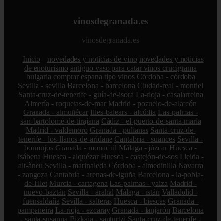
vinosdegranada.es
vinosdegranada.es
Inicio
novedades y noticias de vino
novedades y noticias
de enoturismo
antiguo vaso para catar vinos crucigrama
bulgaria
comprar
espana
tipo
vinos
Córdoba - córdoba
Sevilla - sevilla
Barcelona - barcelona
Ciudad-real - montiel
Santa-cruz-de-tenerife - guía-de-isora
La-rioja - casalarreina
Almería - roquetas-de-mar
Madrid - pozuelo-de-alarcón
Granada - almuñécar
Illes-balears - alcúdia
Las-palmas -
san-bartolomé-de-tirajana
Cádiz - el-puerto-de-santa-maría
Madrid - valdemoro
Granada - pulianas
Santa-cruz-de-
tenerife - los-llanos-de-aridane
Cantabria - suances
Sevilla -
bormujos
Granada - monachil
Málaga - júzcar
Huesca -
isábena
Huesca - alquézar
Huesca - castejón-de-sos
Lleida -
alt-àneu
Sevilla - marinaleda
Córdoba - almedinilla
Navarra
- zangoza
Cantabria - arenas-de-iguña
Barcelona - la-pobla-
de-lillet
Murcia - cartagena
Las-palmas - yaiza
Madrid -
nuevo-baztán
Sevilla - arahal
Málaga - istán
Valladolid -
fuensaldaña
Sevilla - salteras
Huesca - biescas
Granada -
pampaneira
La-rioja - ezcaray
Granada - lanjarón
Barcelona
- santa-susanna
Bizkaia - santurtzi
Santa-cruz-de-tenerife -