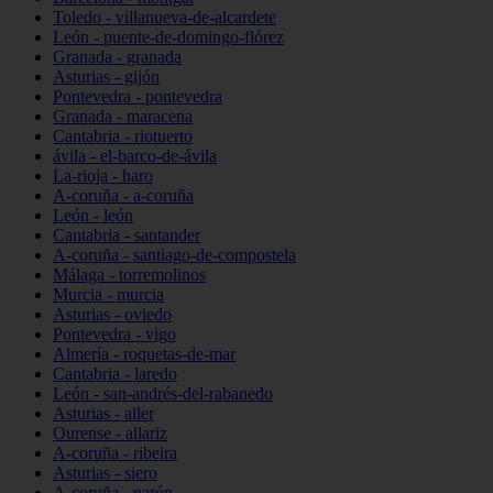
Toledo - villanueva-de-alcardete
León - puente-de-domingo-flórez
Granada - granada
Asturias - gijón
Pontevedra - pontevedra
Granada - maracena
Cantabria - riotuerto
ávila - el-barco-de-ávila
La-rioja - haro
A-coruña - a-coruña
León - león
Cantabria - santander
A-coruña - santiago-de-compostela
Málaga - torremolinos
Murcia - murcia
Asturias - oviedo
Pontevedra - vigo
Almería - roquetas-de-mar
Cantabria - laredo
León - san-andrés-del-rabanedo
Asturias - aller
Ourense - allariz
A-coruña - ribeira
Asturias - siero
A-coruña - narón