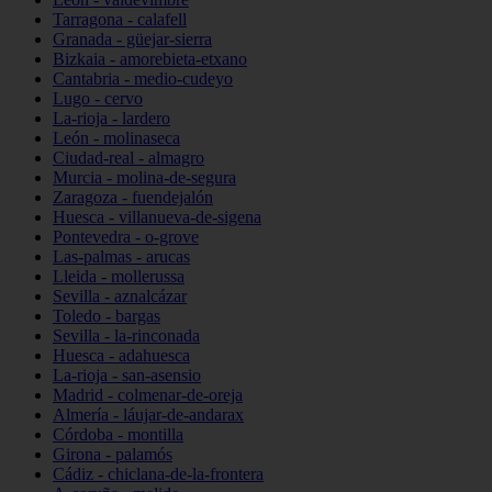
Tarragona - calafell
Granada - güejar-sierra
Bizkaia - amorebieta-etxano
Cantabria - medio-cudeyo
Lugo - cervo
La-rioja - lardero
León - molinaseca
Ciudad-real - almagro
Murcia - molina-de-segura
Zaragoza - fuendejalón
Huesca - villanueva-de-sigena
Pontevedra - o-grove
Las-palmas - arucas
Lleida - mollerussa
Sevilla - aznalcázar
Toledo - bargas
Sevilla - la-rinconada
Huesca - adahuesca
La-rioja - san-asensio
Madrid - colmenar-de-oreja
Almería - láujar-de-andarax
Córdoba - montilla
Girona - palamós
Cádiz - chiclana-de-la-frontera