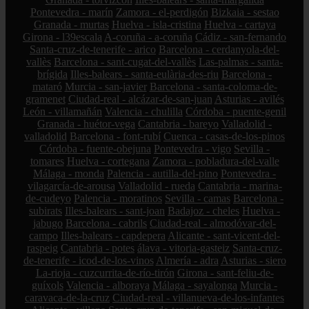
Pontevedra - marín
Zamora - el-perdigón
Bizkaia - sestao
Granada - murtas
Huelva - isla-cristina
Huelva - cartaya
Girona - l39escala
A-coruña - a-coruña
Cádiz - san-fernando
Santa-cruz-de-tenerife - arico
Barcelona - cerdanyola-del-
vallès
Barcelona - sant-cugat-del-vallès
Las-palmas - santa-
brígida
Illes-balears - santa-eulària-des-riu
Barcelona -
mataró
Murcia - san-javier
Barcelona - santa-coloma-de-
gramenet
Ciudad-real - alcázar-de-san-juan
Asturias - avilés
León - villamañán
Valencia - chulilla
Córdoba - puente-genil
Granada - huétor-vega
Cantabria - bareyo
Valladolid -
valladolid
Barcelona - font-rubí
Cuenca - casas-de-los-pinos
Córdoba - fuente-obejuna
Pontevedra - vigo
Sevilla -
tomares
Huelva - cortegana
Zamora - pobladura-del-valle
Málaga - monda
Palencia - autilla-del-pino
Pontevedra -
vilagarcía-de-arousa
Valladolid - rueda
Cantabria - marina-
de-cudeyo
Palencia - moratinos
Sevilla - camas
Barcelona -
subirats
Illes-balears - sant-joan
Badajoz - cheles
Huelva -
jabugo
Barcelona - cabrils
Ciudad-real - almodóvar-del-
campo
Illes-balears - capdepera
Alicante - sant-vicent-del-
raspeig
Cantabria - potes
álava - vitoria-gasteiz
Santa-cruz-
de-tenerife - icod-de-los-vinos
Almería - adra
Asturias - siero
La-rioja - cuzcurrita-de-río-tirón
Girona - sant-feliu-de-
guíxols
Valencia - alboraya
Málaga - sayalonga
Murcia -
caravaca-de-la-cruz
Ciudad-real - villanueva-de-los-infantes