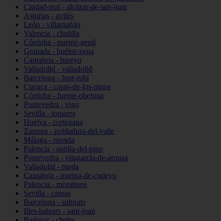
Ciudad-real - alcázar-de-san-juan
Asturias - avilés
León - villamañán
Valencia - chulilla
Córdoba - puente-genil
Granada - huétor-vega
Cantabria - bareyo
Valladolid - valladolid
Barcelona - font-rubí
Cuenca - casas-de-los-pinos
Córdoba - fuente-obejuna
Pontevedra - vigo
Sevilla - tomares
Huelva - cortegana
Zamora - pobladura-del-valle
Málaga - monda
Palencia - autilla-del-pino
Pontevedra - vilagarcía-de-arousa
Valladolid - rueda
Cantabria - marina-de-cudeyo
Palencia - moratinos
Sevilla - camas
Barcelona - subirats
Illes-balears - sant-joan
Badajoz - cheles