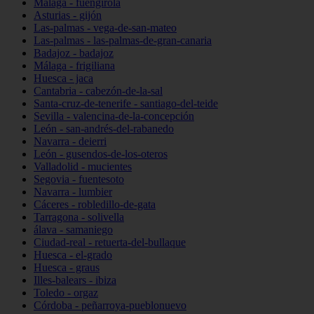
Málaga - fuengirola
Asturias - gijón
Las-palmas - vega-de-san-mateo
Las-palmas - las-palmas-de-gran-canaria
Badajoz - badajoz
Málaga - frigiliana
Huesca - jaca
Cantabria - cabezón-de-la-sal
Santa-cruz-de-tenerife - santiago-del-teide
Sevilla - valencina-de-la-concepción
León - san-andrés-del-rabanedo
Navarra - deierri
León - gusendos-de-los-oteros
Valladolid - mucientes
Segovia - fuentesoto
Navarra - lumbier
Cáceres - robledillo-de-gata
Tarragona - solivella
álava - samaniego
Ciudad-real - retuerta-del-bullaque
Huesca - el-grado
Huesca - graus
Illes-balears - ibiza
Toledo - orgaz
Córdoba - peñarroya-pueblonuevo