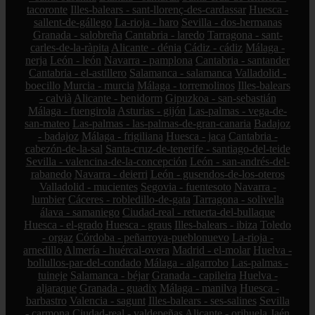
tacoronte
Illes-balears - sant-llorenç-des-cardassar
Huesca -
sallent-de-gállego
La-rioja - haro
Sevilla - dos-hermanas
Granada - salobreña
Cantabria - laredo
Tarragona - sant-
carles-de-la-ràpita
Alicante - dénia
Cádiz - cádiz
Málaga -
nerja
León - león
Navarra - pamplona
Cantabria - santander
Cantabria - el-astillero
Salamanca - salamanca
Valladolid -
boecillo
Murcia - murcia
Málaga - torremolinos
Illes-balears
- calvià
Alicante - benidorm
Gipuzkoa - san-sebastián
Málaga - fuengirola
Asturias - gijón
Las-palmas - vega-de-
san-mateo
Las-palmas - las-palmas-de-gran-canaria
Badajoz
- badajoz
Málaga - frigiliana
Huesca - jaca
Cantabria -
cabezón-de-la-sal
Santa-cruz-de-tenerife - santiago-del-teide
Sevilla - valencina-de-la-concepción
León - san-andrés-del-
rabanedo
Navarra - deierri
León - gusendos-de-los-oteros
Valladolid - mucientes
Segovia - fuentesoto
Navarra -
lumbier
Cáceres - robledillo-de-gata
Tarragona - solivella
álava - samaniego
Ciudad-real - retuerta-del-bullaque
Huesca - el-grado
Huesca - graus
Illes-balears - ibiza
Toledo
- orgaz
Córdoba - peñarroya-pueblonuevo
La-rioja -
arnedillo
Almería - huércal-overa
Madrid - el-molar
Huelva -
bollullos-par-del-condado
Málaga - algarrobo
Las-palmas -
tuineje
Salamanca - béjar
Granada - capileira
Huelva -
aljaraque
Granada - guadix
Málaga - manilva
Huesca -
barbastro
Valencia - sagunt
Illes-balears - ses-salines
Sevilla
- carmona
Ciudad-real - valdepeñas
Alicante - orihuela
Jaén