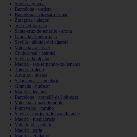
Sevilla - gerena
Barcelona - tordera
Barcelona - vilassar-de-mar
Zaragoza - alagón
ávila - el-barraco
Santa-cruz-de-tenerife - arona
Granada - huétor-tájar
Sevilla - albaida-del-aljarafe
Valencia - alcàsser
Ciudad-real - daimiel
Sevilla - la-algaba
Madrid - san-fernando-de-henares
Toledo - toledo
Asturias - mieres
Salamanca - candelario
Granada - huéscar
Madrid - leganés
Barcelona - cornellà-de-llobregat
Valencia - quart-de-poblet
Pontevedra - tomiño
Sevilla - san-juan-de-aznalfarache
Madrid - fuenlabrada
Valladolid - peñafiel
Madrid - parla
Madrid - el-álamo