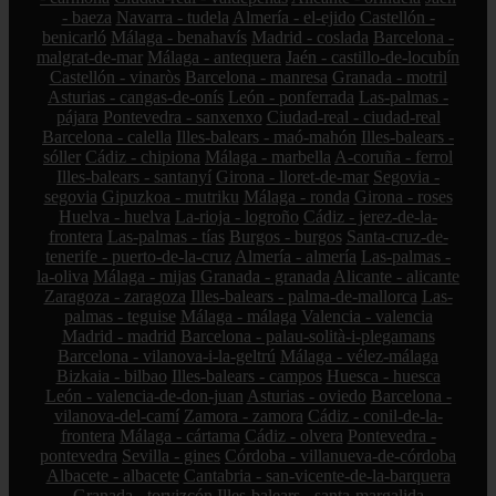
- baeza
Navarra - tudela
Almería - el-ejido
Castellón -
benicarló
Málaga - benahavís
Madrid - coslada
Barcelona -
malgrat-de-mar
Málaga - antequera
Jaén - castillo-de-locubín
Castellón - vinaròs
Barcelona - manresa
Granada - motril
Asturias - cangas-de-onís
León - ponferrada
Las-palmas -
pájara
Pontevedra - sanxenxo
Ciudad-real - ciudad-real
Barcelona - calella
Illes-balears - maó-mahón
Illes-balears -
sóller
Cádiz - chipiona
Málaga - marbella
A-coruña - ferrol
Illes-balears - santanyí
Girona - lloret-de-mar
Segovia -
segovia
Gipuzkoa - mutriku
Málaga - ronda
Girona - roses
Huelva - huelva
La-rioja - logroño
Cádiz - jerez-de-la-
frontera
Las-palmas - tías
Burgos - burgos
Santa-cruz-de-
tenerife - puerto-de-la-cruz
Almería - almería
Las-palmas -
la-oliva
Málaga - mijas
Granada - granada
Alicante - alicante
Zaragoza - zaragoza
Illes-balears - palma-de-mallorca
Las-
palmas - teguise
Málaga - málaga
Valencia - valencia
Madrid - madrid
Barcelona - palau-solità-i-plegamans
Barcelona - vilanova-i-la-geltrú
Málaga - vélez-málaga
Bizkaia - bilbao
Illes-balears - campos
Huesca - huesca
León - valencia-de-don-juan
Asturias - oviedo
Barcelona -
vilanova-del-camí
Zamora - zamora
Cádiz - conil-de-la-
frontera
Málaga - cártama
Cádiz - olvera
Pontevedra -
pontevedra
Sevilla - gines
Córdoba - villanueva-de-córdoba
Albacete - albacete
Cantabria - san-vicente-de-la-barquera
Granada - torvizcón
Illes-balears - santa-margalida