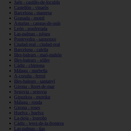
Jaén - castillo-de-locubín
Castellón - vinaròs
Barcelona - manresa
Granada - motril
Asturias - cangas-de-onís
León - ponferrada
Las-palmas - pájara
Pontevedra - sanxenxo
Ciudad-real - ciudad-real
Barcelona - calella
Illes-balears - maó-mahón
Illes-balears - sóller
Cádiz - chipiona
Málaga - marbella
A-coruña - ferrol
Illes-balears - santanyí
Girona - lloret-de-mar
Segovia - segovia
Gipuzkoa - mutriku
Málaga - ronda
Girona - roses
Huelva - huelva
La-rioja - logroño
Cádiz - jerez-de-la-frontera
Las-palmas - tías