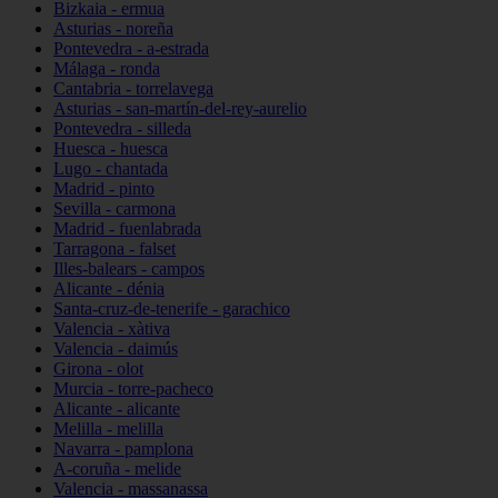
Bizkaia - ermua
Asturias - noreña
Pontevedra - a-estrada
Málaga - ronda
Cantabria - torrelavega
Asturias - san-martín-del-rey-aurelio
Pontevedra - silleda
Huesca - huesca
Lugo - chantada
Madrid - pinto
Sevilla - carmona
Madrid - fuenlabrada
Tarragona - falset
Illes-balears - campos
Alicante - dénia
Santa-cruz-de-tenerife - garachico
Valencia - xàtiva
Valencia - daimús
Girona - olot
Murcia - torre-pacheco
Alicante - alicante
Melilla - melilla
Navarra - pamplona
A-coruña - melide
Valencia - massanassa