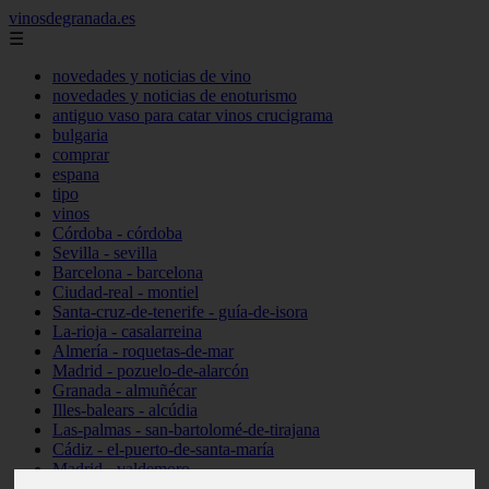
vinosdegranada.es
☰
novedades y noticias de vino
novedades y noticias de enoturismo
antiguo vaso para catar vinos crucigrama
bulgaria
comprar
espana
tipo
vinos
Córdoba - córdoba
Sevilla - sevilla
Barcelona - barcelona
Ciudad-real - montiel
Santa-cruz-de-tenerife - guía-de-isora
La-rioja - casalarreina
Almería - roquetas-de-mar
Madrid - pozuelo-de-alarcón
Granada - almuñécar
Illes-balears - alcúdia
Las-palmas - san-bartolomé-de-tirajana
Cádiz - el-puerto-de-santa-maría
Madrid - valdemoro
Granada - pulianas