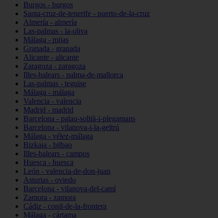
Burgos - burgos
Santa-cruz-de-tenerife - puerto-de-la-cruz
Almería - almería
Las-palmas - la-oliva
Málaga - mijas
Granada - granada
Alicante - alicante
Zaragoza - zaragoza
Illes-balears - palma-de-mallorca
Las-palmas - teguise
Málaga - málaga
Valencia - valencia
Madrid - madrid
Barcelona - palau-solità-i-plegamans
Barcelona - vilanova-i-la-geltrú
Málaga - vélez-málaga
Bizkaia - bilbao
Illes-balears - campos
Huesca - huesca
León - valencia-de-don-juan
Asturias - oviedo
Barcelona - vilanova-del-camí
Zamora - zamora
Cádiz - conil-de-la-frontera
Málaga - cártama