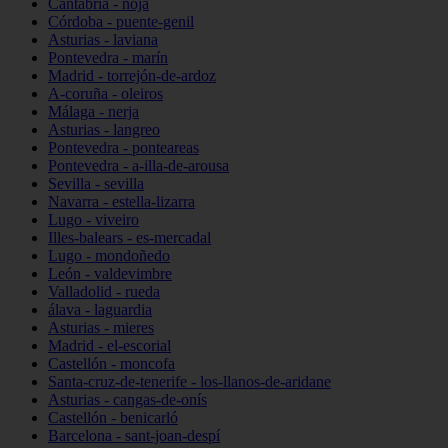
Cantabria - noja
Córdoba - puente-genil
Asturias - laviana
Pontevedra - marín
Madrid - torrejón-de-ardoz
A-coruña - oleiros
Málaga - nerja
Asturias - langreo
Pontevedra - ponteareas
Pontevedra - a-illa-de-arousa
Sevilla - sevilla
Navarra - estella-lizarra
Lugo - viveiro
Illes-balears - es-mercadal
Lugo - mondoñedo
León - valdevimbre
Valladolid - rueda
álava - laguardia
Asturias - mieres
Madrid - el-escorial
Castellón - moncofa
Santa-cruz-de-tenerife - los-llanos-de-aridane
Asturias - cangas-de-onís
Castellón - benicarló
Barcelona - sant-joan-despí