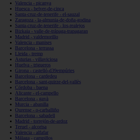
Valencia - picanya
Huesca - belver-de-cinca
Santa-cruz-de-tenerife - el-sauzal
Zaragoza - la-almunia-de-doña-godina
Santa-cruz-de-tenerife - los-realejos
Bizkaia - valle-de-trápaga-trapagaran
Madrid - valdemorillo
Valencia - manises
Barcelona - terrassa
Lleida - tremp
Asturias - villaviciosa
Huelva - trigueros
Girona - castelló-d39empúries
Barcelona - cardedeu
Barcelona - sant-quirze-del-vallès
Córdoba - baena
Alicante - el-campello
Barcelona - gavà
Murcia - abanilla
Ourense - o-carballiño
Barcelona - sabadell
Madrid - torrejón-de-ardoz
Teruel - alcorisa
Valencia - alfafar
Málaga - campillos