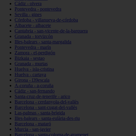
Cádiz - olvera
Pontevedra - pontevedra
Sevilla - gines
Córdoba - villanueva-de-córdoba
Albacete - albacete
Cantabria - san-vicente-de-la-barquera
Granada - torvizcón
Illes-balears - santa-margalida
Pontevedra - marín
Zamora - el-perdigón
Bizkaia - sestao
Granada - murtas
Huelva - isla-cristina
Huelva - cartaya
Girona - l39escala
A-coruña - a-coruña
Cádiz - san-fernando
Santa-cruz-de-tenerife - arico
Barcelona - cerdanyola-del-vallès
Barcelona - sant-cugat-del-vallès
Las-palmas - santa-brígida
Illes-balears - santa-eulària-des-riu
Barcelona - mataró
Murcia - san-javier
Barcelona - santa-coloma-de-gramenet