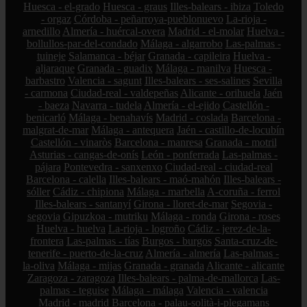
Huesca - el-grado
Huesca - graus
Illes-balears - ibiza
Toledo
- orgaz
Córdoba - peñarroya-pueblonuevo
La-rioja -
arnedillo
Almería - huércal-overa
Madrid - el-molar
Huelva -
bollullos-par-del-condado
Málaga - algarrobo
Las-palmas -
tuineje
Salamanca - béjar
Granada - capileira
Huelva -
aljaraque
Granada - guadix
Málaga - manilva
Huesca -
barbastro
Valencia - sagunt
Illes-balears - ses-salines
Sevilla
- carmona
Ciudad-real - valdepeñas
Alicante - orihuela
Jaén
- baeza
Navarra - tudela
Almería - el-ejido
Castellón -
benicarló
Málaga - benahavís
Madrid - coslada
Barcelona -
malgrat-de-mar
Málaga - antequera
Jaén - castillo-de-locubín
Castellón - vinaròs
Barcelona - manresa
Granada - motril
Asturias - cangas-de-onís
León - ponferrada
Las-palmas -
pájara
Pontevedra - sanxenxo
Ciudad-real - ciudad-real
Barcelona - calella
Illes-balears - maó-mahón
Illes-balears -
sóller
Cádiz - chipiona
Málaga - marbella
A-coruña - ferrol
Illes-balears - santanyí
Girona - lloret-de-mar
Segovia -
segovia
Gipuzkoa - mutriku
Málaga - ronda
Girona - roses
Huelva - huelva
La-rioja - logroño
Cádiz - jerez-de-la-
frontera
Las-palmas - tías
Burgos - burgos
Santa-cruz-de-
tenerife - puerto-de-la-cruz
Almería - almería
Las-palmas -
la-oliva
Málaga - mijas
Granada - granada
Alicante - alicante
Zaragoza - zaragoza
Illes-balears - palma-de-mallorca
Las-
palmas - teguise
Málaga - málaga
Valencia - valencia
Madrid - madrid
Barcelona - palau-solità-i-plegamans