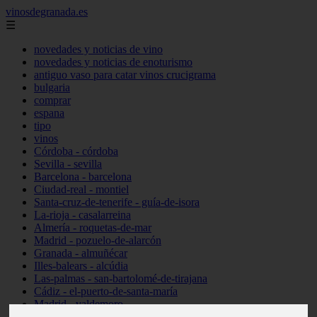
vinosdegranada.es
☰
novedades y noticias de vino
novedades y noticias de enoturismo
antiguo vaso para catar vinos crucigrama
bulgaria
comprar
espana
tipo
vinos
Córdoba - córdoba
Sevilla - sevilla
Barcelona - barcelona
Ciudad-real - montiel
Santa-cruz-de-tenerife - guía-de-isora
La-rioja - casalarreina
Almería - roquetas-de-mar
Madrid - pozuelo-de-alarcón
Granada - almuñécar
Illes-balears - alcúdia
Las-palmas - san-bartolomé-de-tirajana
Cádiz - el-puerto-de-santa-maría
Madrid - valdemoro
Granada - pulianas