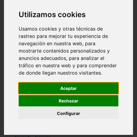
Santa-cruz-de-tenerife - los-llanos-de-aridane
Cantabria - suances
Utilizamos cookies
Sevilla - bormujos
Granada - monachil
Málaga - júzcar
Usamos cookies y otras técnicas de
Huesca - isábena
rastreo para mejorar tu experiencia de
Huesca - alquézar
navegación en nuestra web, para
Huesca - castejón-de-sos
Lleida - alt-àneu
mostrarte contenidos personalizados y
Sevilla - marinaleda
anuncios adecuados, para analizar el
Córdoba - almedinilla
tráfico en nuestra web y para comprender
Navarra - zangoza
Cantabria - arenas-de-iguña
de donde llegan nuestros visitantes.
Barcelona - la-pobla-de-lillet
Murcia - cartagena
Las-palmas - yaiza
Aceptar
Madrid - nuevo-baztán
Sevilla - arahal
Rechazar
Málaga - istán
Valladolid - fuensaldaña
Configurar
Sevilla - salteras
Huesca - biescas
Granada - pampaneira
La-rioja - ezcaray