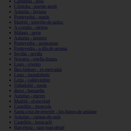
Cantabria - noja
Córdoba - puente-genil
Asturias - laviana
Pontevedra - marín
Madrid - torrejón-de-ardoz
A-coruña - oleiros
Málaga - nerja
Asturias - langreo
Pontevedra - ponteareas
Pontevedra - a-illa-de-arousa
Sevilla - sevilla
Navarra - estella-lizarra
Lugo - viveiro
Illes-balears - es-mercadal
Lugo - mondoñedo
León - valdevimbre
Valladolid - rueda
álava - laguardia
Asturias - mieres
Madrid - el-escorial
Castellón - moncofa
Santa-cruz-de-tenerife - los-llanos-de-aridane
Asturias - cangas-de-onís
Castellón - benicarló
Barcelona - sant-joan-despí