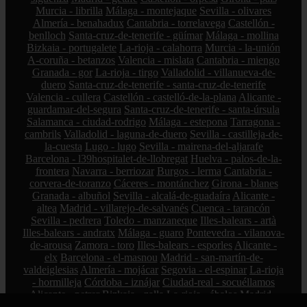
Murcia - librilla
Málaga - montejaque
Sevilla - olivares
Almería - benahadux
Cantabria - torrelavega
Castellón -
benlloch
Santa-cruz-de-tenerife - güímar
Málaga - mollina
Bizkaia - portugalete
La-rioja - calahorra
Murcia - la-unión
A-coruña - betanzos
Valencia - mislata
Cantabria - miengo
Granada - gor
La-rioja - tirgo
Valladolid - villanueva-de-
duero
Santa-cruz-de-tenerife - santa-cruz-de-tenerife
Valencia - cullera
Castellón - castelló-de-la-plana
Alicante -
guardamar-del-segura
Santa-cruz-de-tenerife - santa-úrsula
Salamanca - ciudad-rodrigo
Málaga - estepona
Tarragona -
cambrils
Valladolid - laguna-de-duero
Sevilla - castilleja-de-
la-cuesta
Lugo - lugo
Sevilla - mairena-del-aljarafe
Barcelona - l39hospitalet-de-llobregat
Huelva - palos-de-la-
frontera
Navarra - berriozar
Burgos - lerma
Cantabria -
corvera-de-toranzo
Cáceres - montánchez
Girona - blanes
Granada - albuñol
Sevilla - alcalá-de-guadaíra
Alicante -
altea
Madrid - villarejo-de-salvanés
Cuenca - tarancón
Sevilla - pedrera
Toledo - manzaneque
Illes-balears - artà
Illes-balears - andratx
Málaga - guaro
Pontevedra - vilanova-
de-arousa
Zamora - toro
Illes-balears - esporles
Alicante -
elx
Barcelona - el-masnou
Madrid - san-martín-de-
valdeiglesias
Almería - mojácar
Segovia - el-espinar
La-rioja
- hormilleja
Córdoba - iznájar
Ciudad-real - socuéllamos
Alicante - petrer
Bizkaia - zalla
La-rioja - ábalos
Madrid -
alcorcón
Zamora - peleas-de-abajo
Cantabria - reinosa
A-