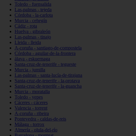
Toledo - fuensalida
Las-palmas - tejeda
Córdoba - la-carlota
Murcia - cehegín
Cádiz - rota
Huelva - gibraleón
Las-palmas - tinajo
Lleida - lleida
A-coruña - santiago-de-compostela
Córdoba - aguilar-de-la-frontera
álava - eskuernaga
Santa-cruz-de-tenerife - tegueste
Murcia - jumilla
Las-palmas - santa-lucía-de-tirajana
Santa-cruz-de-tenerife - la-orotava
Santa-cruz-de-tenerife - la-guancha
Murcia - moratalla
Toledo - yepes
Cáceres - cáceres
Valencia - torrent
A-coruña - ribeira
Pontevedra - caldas-de-reis
Málaga - torrox
Almería - olula-del-río
Barcelona - montgat