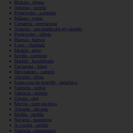
Bizkaia - ermua
Asturias - noreña
Pontevedra - a-estrada
Málaga - ronda
Cantabria - torrelavega
Asturias - san-martín-del-rey-aurelio
Pontevedra - silleda
Huesca - huesca
Lugo - chantada
Madrid - pinto
Sevilla - carmona
Madrid - fuenlabrada
Tarragona - falset
Illes-balears - campos
Alicante - dénia
Santa-cruz-de-tenerife - garachico
Valencia - xàtiva
Valencia - daimús
Girona - olot
Murcia - torre-pacheco
Alicante - alicante
Melilla - melilla
Navarra - pamplona
A-coruña - melide
Valencia - massanassa