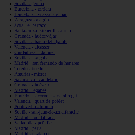
Sevilla - gerena
Barcelona - tordera
Barcelona - vilassar-de-mar
Zaragoza - alagón
ávila - el-barraco
Santa-cruz-de-tenerife - arona
Granada - huétor-tájar
Sevilla - albaida-del-aljarafe
Valencia - alcàsser
Ciudad-real - daimiel
Sevilla - la-algaba
Madrid - san-fernando-de-henares
Toledo - toledo
Asturias - mieres
Salamanca - candelario
Granada - huéscar
Madrid - leganés
Barcelona - cornellà-de-llobregat
Valencia - quart-de-poblet
Pontevedra - tomiño
Sevilla - san-juan-de-aznalfarache
Madrid - fuenlabrada
Valladolid - peñafiel
Madrid - parla
Madrid - el-álamo