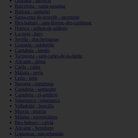
Granada - lanjarón
Barcelona - santa-susanna
Bizkaia - santurtzi
Santa-cruz-de-tenerife - tacoronte
Illes-balears - sant-llorenç-des-cardassar
Huesca - sallent-de-gállego
La-rioja - haro
Sevilla - dos-hermanas
Granada - salobreña
Cantabria - laredo
Tarragona - sant-carles-de-la-ràpita
Alicante - dénia
Cádiz - cádiz
Málaga - nerja
León - león
Navarra - pamplona
Cantabria - santander
Cantabria - el-astillero
Salamanca - salamanca
Valladolid - boecillo
Murcia - murcia
Málaga - torremolinos
Illes-balears - calvià
Alicante - benidorm
Gipuzkoa - san-sebastián