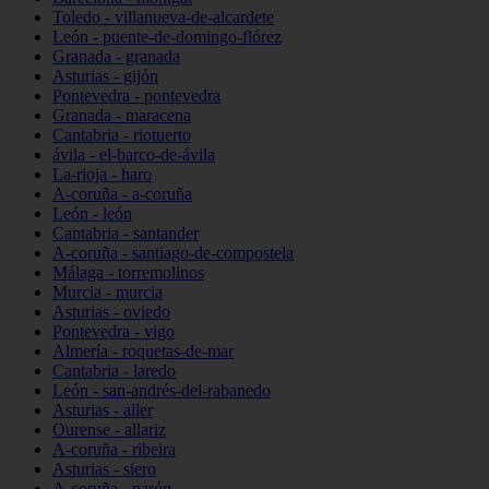
Toledo - villanueva-de-alcardete
León - puente-de-domingo-flórez
Granada - granada
Asturias - gijón
Pontevedra - pontevedra
Granada - maracena
Cantabria - riotuerto
ávila - el-barco-de-ávila
La-rioja - haro
A-coruña - a-coruña
León - león
Cantabria - santander
A-coruña - santiago-de-compostela
Málaga - torremolinos
Murcia - murcia
Asturias - oviedo
Pontevedra - vigo
Almería - roquetas-de-mar
Cantabria - laredo
León - san-andrés-del-rabanedo
Asturias - aller
Ourense - allariz
A-coruña - ribeira
Asturias - siero
A-coruña - narón