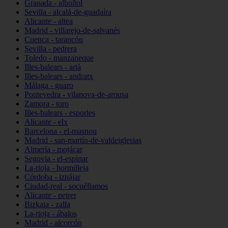
Granada - albuñol
Sevilla - alcalá-de-guadaíra
Alicante - altea
Madrid - villarejo-de-salvanés
Cuenca - tarancón
Sevilla - pedrera
Toledo - manzaneque
Illes-balears - artà
Illes-balears - andratx
Málaga - guaro
Pontevedra - vilanova-de-arousa
Zamora - toro
Illes-balears - esporles
Alicante - elx
Barcelona - el-masnou
Madrid - san-martín-de-valdeiglesias
Almería - mojácar
Segovia - el-espinar
La-rioja - hormilleja
Córdoba - iznájar
Ciudad-real - socuéllamos
Alicante - petrer
Bizkaia - zalla
La-rioja - ábalos
Madrid - alcorcón