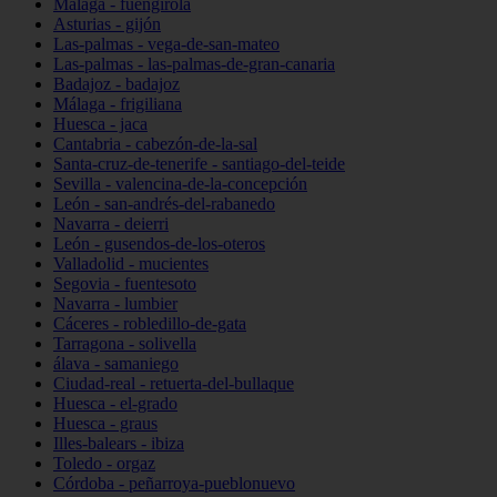
Málaga - fuengirola
Asturias - gijón
Las-palmas - vega-de-san-mateo
Las-palmas - las-palmas-de-gran-canaria
Badajoz - badajoz
Málaga - frigiliana
Huesca - jaca
Cantabria - cabezón-de-la-sal
Santa-cruz-de-tenerife - santiago-del-teide
Sevilla - valencina-de-la-concepción
León - san-andrés-del-rabanedo
Navarra - deierri
León - gusendos-de-los-oteros
Valladolid - mucientes
Segovia - fuentesoto
Navarra - lumbier
Cáceres - robledillo-de-gata
Tarragona - solivella
álava - samaniego
Ciudad-real - retuerta-del-bullaque
Huesca - el-grado
Huesca - graus
Illes-balears - ibiza
Toledo - orgaz
Córdoba - peñarroya-pueblonuevo