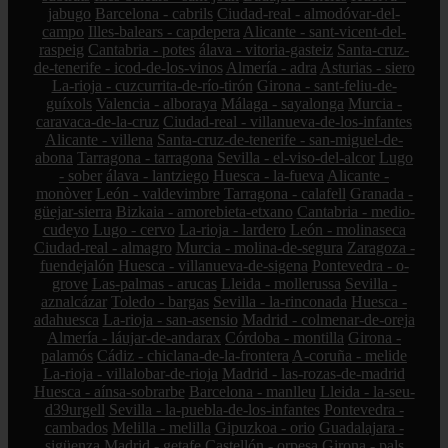
jabugo
Barcelona - cabrils
Ciudad-real - almodóvar-del-
campo
Illes-balears - capdepera
Alicante - sant-vicent-del-
raspeig
Cantabria - potes
álava - vitoria-gasteiz
Santa-cruz-
de-tenerife - icod-de-los-vinos
Almería - adra
Asturias - siero
La-rioja - cuzcurrita-de-río-tirón
Girona - sant-feliu-de-
guíxols
Valencia - alboraya
Málaga - sayalonga
Murcia -
caravaca-de-la-cruz
Ciudad-real - villanueva-de-los-infantes
Alicante - villena
Santa-cruz-de-tenerife - san-miguel-de-
abona
Tarragona - tarragona
Sevilla - el-viso-del-alcor
Lugo
- sober
álava - lantziego
Huesca - la-fueva
Alicante -
monòver
León - valdevimbre
Tarragona - calafell
Granada -
güejar-sierra
Bizkaia - amorebieta-etxano
Cantabria - medio-
cudeyo
Lugo - cervo
La-rioja - lardero
León - molinaseca
Ciudad-real - almagro
Murcia - molina-de-segura
Zaragoza -
fuendejalón
Huesca - villanueva-de-sigena
Pontevedra - o-
grove
Las-palmas - arucas
Lleida - mollerussa
Sevilla -
aznalcázar
Toledo - bargas
Sevilla - la-rinconada
Huesca -
adahuesca
La-rioja - san-asensio
Madrid - colmenar-de-oreja
Almería - láujar-de-andarax
Córdoba - montilla
Girona -
palamós
Cádiz - chiclana-de-la-frontera
A-coruña - melide
La-rioja - villalobar-de-rioja
Madrid - las-rozas-de-madrid
Huesca - aínsa-sobrarbe
Barcelona - manlleu
Lleida - la-seu-
d39urgell
Sevilla - la-puebla-de-los-infantes
Pontevedra -
cambados
Melilla - melilla
Gipuzkoa - orio
Guadalajara -
sigüenza
Madrid - getafe
Castellón - orpesa
Girona - pals