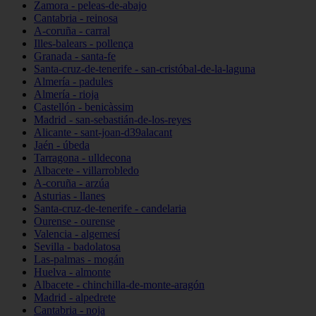
Zamora - peleas-de-abajo
Cantabria - reinosa
A-coruña - carral
Illes-balears - pollença
Granada - santa-fe
Santa-cruz-de-tenerife - san-cristóbal-de-la-laguna
Almería - padules
Almería - rioja
Castellón - benicàssim
Madrid - san-sebastián-de-los-reyes
Alicante - sant-joan-d39alacant
Jaén - úbeda
Tarragona - ulldecona
Albacete - villarrobledo
A-coruña - arzúa
Asturias - llanes
Santa-cruz-de-tenerife - candelaria
Ourense - ourense
Valencia - algemesí
Sevilla - badolatosa
Las-palmas - mogán
Huelva - almonte
Albacete - chinchilla-de-monte-aragón
Madrid - alpedrete
Cantabria - noja