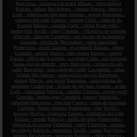
Barcelona - vilanova-i-la-geltrú
Málaga - vélez-málaga
Bizkaia - bilbao
Illes-balears - campos
Huesca - huesca
León - valencia-de-don-juan
Asturias - oviedo
Barcelona -
vilanova-del-camí
Zamora - zamora
Cádiz - conil-de-la-
frontera
Málaga - cártama
Cádiz - olvera
Pontevedra -
pontevedra
Sevilla - gines
Córdoba - villanueva-de-córdoba
Albacete - albacete
Cantabria - san-vicente-de-la-barquera
Granada - torvizcón
Illes-balears - santa-margalida
Pontevedra - marín
Zamora - el-perdigón
Bizkaia - sestao
Granada - murtas
Huelva - isla-cristina
Huelva - cartaya
Girona - l39escala
A-coruña - a-coruña
Cádiz - san-fernando
Santa-cruz-de-tenerife - arico
Barcelona - cerdanyola-del-
vallès
Barcelona - sant-cugat-del-vallès
Las-palmas - santa-
brígida
Illes-balears - santa-eulària-des-riu
Barcelona -
mataró
Murcia - san-javier
Barcelona - santa-coloma-de-
gramenet
Ciudad-real - alcázar-de-san-juan
Asturias - avilés
León - villamañán
Valencia - chulilla
Córdoba - puente-genil
Granada - huétor-vega
Cantabria - bareyo
Valladolid -
valladolid
Barcelona - font-rubí
Cuenca - casas-de-los-pinos
Córdoba - fuente-obejuna
Pontevedra - vigo
Sevilla -
tomares
Huelva - cortegana
Zamora - pobladura-del-valle
Málaga - monda
Palencia - autilla-del-pino
Pontevedra -
vilagarcía-de-arousa
Valladolid - rueda
Cantabria - marina-
de-cudeyo
Palencia - moratinos
Sevilla - camas
Barcelona -
subirats
Illes-balears - sant-joan
Badajoz - cheles
Huelva -