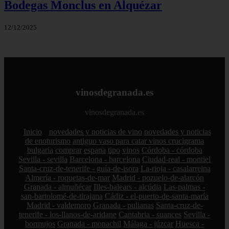
Bodegas Monclus en Alquézar
12/12/2025
vinosdegranada.es
vinosdegranada.es
Inicio
novedades y noticias de vino
novedades y noticias
de enoturismo
antiguo vaso para catar vinos crucigrama
bulgaria
comprar
espana
tipo
vinos
Córdoba - córdoba
Sevilla - sevilla
Barcelona - barcelona
Ciudad-real - montiel
Santa-cruz-de-tenerife - guía-de-isora
La-rioja - casalarreina
Almería - roquetas-de-mar
Madrid - pozuelo-de-alarcón
Granada - almuñécar
Illes-balears - alcúdia
Las-palmas -
san-bartolomé-de-tirajana
Cádiz - el-puerto-de-santa-maría
Madrid - valdemoro
Granada - pulianas
Santa-cruz-de-
tenerife - los-llanos-de-aridane
Cantabria - suances
Sevilla -
bormujos
Granada - monachil
Málaga - júzcar
Huesca -