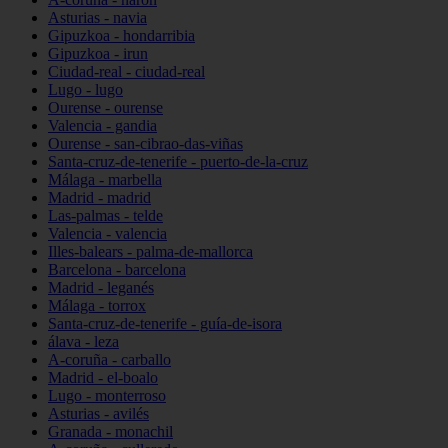
Asturias - navia
Gipuzkoa - hondarribia
Gipuzkoa - irun
Ciudad-real - ciudad-real
Lugo - lugo
Ourense - ourense
Valencia - gandia
Ourense - san-cibrao-das-viñas
Santa-cruz-de-tenerife - puerto-de-la-cruz
Málaga - marbella
Madrid - madrid
Las-palmas - telde
Valencia - valencia
Illes-balears - palma-de-mallorca
Barcelona - barcelona
Madrid - leganés
Málaga - torrox
Santa-cruz-de-tenerife - guía-de-isora
álava - leza
A-coruña - carballo
Madrid - el-boalo
Lugo - monterroso
Asturias - avilés
Granada - monachil