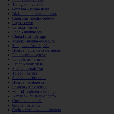
Tarragona - calafell
Granada - güejar-sierra
Bizkaia - amorebieta-etxano
Cantabria - medio-cudeyo
Lugo - cervo
La-rioja - lardero
León - molinaseca
Ciudad-real - almagro
Murcia - molina-de-segura
Zaragoza - fuendejalón
Huesca - villanueva-de-sigena
Pontevedra - o-grove
Las-palmas - arucas
Lleida - mollerussa
Sevilla - aznalcázar
Toledo - bargas
Sevilla - la-rinconada
Huesca - adahuesca
La-rioja - san-asensio
Madrid - colmenar-de-oreja
Almería - láujar-de-andarax
Córdoba - montilla
Girona - palamós
Cádiz - chiclana-de-la-frontera