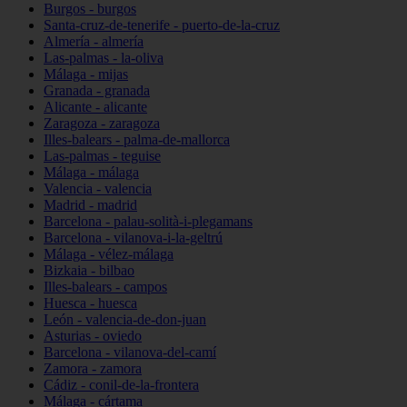
Burgos - burgos
Santa-cruz-de-tenerife - puerto-de-la-cruz
Almería - almería
Las-palmas - la-oliva
Málaga - mijas
Granada - granada
Alicante - alicante
Zaragoza - zaragoza
Illes-balears - palma-de-mallorca
Las-palmas - teguise
Málaga - málaga
Valencia - valencia
Madrid - madrid
Barcelona - palau-solità-i-plegamans
Barcelona - vilanova-i-la-geltrú
Málaga - vélez-málaga
Bizkaia - bilbao
Illes-balears - campos
Huesca - huesca
León - valencia-de-don-juan
Asturias - oviedo
Barcelona - vilanova-del-camí
Zamora - zamora
Cádiz - conil-de-la-frontera
Málaga - cártama