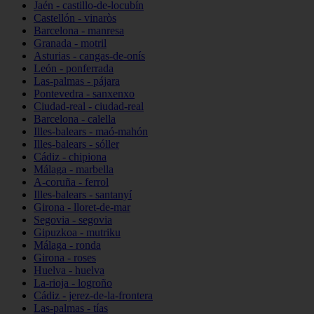
Jaén - castillo-de-locubín
Castellón - vinaròs
Barcelona - manresa
Granada - motril
Asturias - cangas-de-onís
León - ponferrada
Las-palmas - pájara
Pontevedra - sanxenxo
Ciudad-real - ciudad-real
Barcelona - calella
Illes-balears - maó-mahón
Illes-balears - sóller
Cádiz - chipiona
Málaga - marbella
A-coruña - ferrol
Illes-balears - santanyí
Girona - lloret-de-mar
Segovia - segovia
Gipuzkoa - mutriku
Málaga - ronda
Girona - roses
Huelva - huelva
La-rioja - logroño
Cádiz - jerez-de-la-frontera
Las-palmas - tías