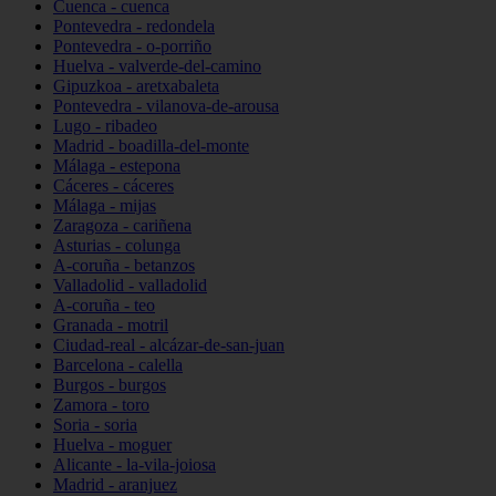
Cuenca - cuenca
Pontevedra - redondela
Pontevedra - o-porriño
Huelva - valverde-del-camino
Gipuzkoa - aretxabaleta
Pontevedra - vilanova-de-arousa
Lugo - ribadeo
Madrid - boadilla-del-monte
Málaga - estepona
Cáceres - cáceres
Málaga - mijas
Zaragoza - cariñena
Asturias - colunga
A-coruña - betanzos
Valladolid - valladolid
A-coruña - teo
Granada - motril
Ciudad-real - alcázar-de-san-juan
Barcelona - calella
Burgos - burgos
Zamora - toro
Soria - soria
Huelva - moguer
Alicante - la-vila-joiosa
Madrid - aranjuez