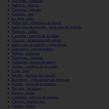
A-coruña - betanzos
Valencia - mislata
Cantabria - miengo
Granada - gor
La-rioja - tirgo
Valladolid - villanueva-de-duero
Santa-cruz-de-tenerife - santa-cruz-de-tenerife
Valencia - cullera
Castellón - castelló-de-la-plana
Alicante - guardamar-del-segura
Santa-cruz-de-tenerife - santa-úrsula
Salamanca - ciudad-rodrigo
Málaga - estepona
Tarragona - cambrils
Valladolid - laguna-de-duero
Sevilla - castilleja-de-la-cuesta
Lugo - lugo
Sevilla - mairena-del-aljarafe
Barcelona - l39hospitalet-de-llobregat
Huelva - palos-de-la-frontera
Navarra - berriozar
Burgos - lerma
Cantabria - corvera-de-toranzo
Cáceres - montánchez
Girona - blanes