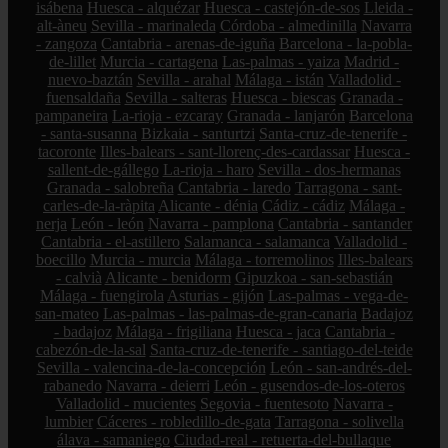
isábena
Huesca - alquézar
Huesca - castejón-de-sos
Lleida -
alt-àneu
Sevilla - marinaleda
Córdoba - almedinilla
Navarra
- zangoza
Cantabria - arenas-de-iguña
Barcelona - la-pobla-
de-lillet
Murcia - cartagena
Las-palmas - yaiza
Madrid -
nuevo-baztán
Sevilla - arahal
Málaga - istán
Valladolid -
fuensaldaña
Sevilla - salteras
Huesca - biescas
Granada -
pampaneira
La-rioja - ezcaray
Granada - lanjarón
Barcelona
- santa-susanna
Bizkaia - santurtzi
Santa-cruz-de-tenerife -
tacoronte
Illes-balears - sant-llorenç-des-cardassar
Huesca -
sallent-de-gállego
La-rioja - haro
Sevilla - dos-hermanas
Granada - salobreña
Cantabria - laredo
Tarragona - sant-
carles-de-la-ràpita
Alicante - dénia
Cádiz - cádiz
Málaga -
nerja
León - león
Navarra - pamplona
Cantabria - santander
Cantabria - el-astillero
Salamanca - salamanca
Valladolid -
boecillo
Murcia - murcia
Málaga - torremolinos
Illes-balears
- calvià
Alicante - benidorm
Gipuzkoa - san-sebastián
Málaga - fuengirola
Asturias - gijón
Las-palmas - vega-de-
san-mateo
Las-palmas - las-palmas-de-gran-canaria
Badajoz
- badajoz
Málaga - frigiliana
Huesca - jaca
Cantabria -
cabezón-de-la-sal
Santa-cruz-de-tenerife - santiago-del-teide
Sevilla - valencina-de-la-concepción
León - san-andrés-del-
rabanedo
Navarra - deierri
León - gusendos-de-los-oteros
Valladolid - mucientes
Segovia - fuentesoto
Navarra -
lumbier
Cáceres - robledillo-de-gata
Tarragona - solivella
álava - samaniego
Ciudad-real - retuerta-del-bullaque