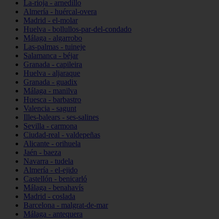
La-rioja - arnedillo
Almería - huércal-overa
Madrid - el-molar
Huelva - bollullos-par-del-condado
Málaga - algarrobo
Las-palmas - tuineje
Salamanca - béjar
Granada - capileira
Huelva - aljaraque
Granada - guadix
Málaga - manilva
Huesca - barbastro
Valencia - sagunt
Illes-balears - ses-salines
Sevilla - carmona
Ciudad-real - valdepeñas
Alicante - orihuela
Jaén - baeza
Navarra - tudela
Almería - el-ejido
Castellón - benicarló
Málaga - benahavís
Madrid - coslada
Barcelona - malgrat-de-mar
Málaga - antequera