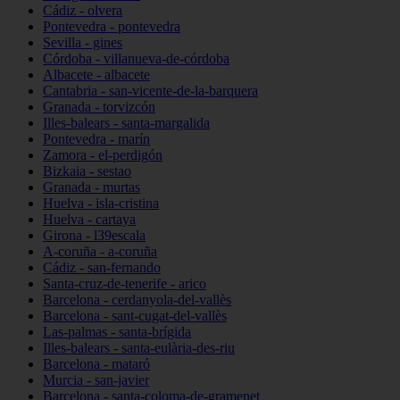
Cádiz - olvera
Pontevedra - pontevedra
Sevilla - gines
Córdoba - villanueva-de-córdoba
Albacete - albacete
Cantabria - san-vicente-de-la-barquera
Granada - torvizcón
Illes-balears - santa-margalida
Pontevedra - marín
Zamora - el-perdigón
Bizkaia - sestao
Granada - murtas
Huelva - isla-cristina
Huelva - cartaya
Girona - l39escala
A-coruña - a-coruña
Cádiz - san-fernando
Santa-cruz-de-tenerife - arico
Barcelona - cerdanyola-del-vallès
Barcelona - sant-cugat-del-vallès
Las-palmas - santa-brígida
Illes-balears - santa-eulària-des-riu
Barcelona - mataró
Murcia - san-javier
Barcelona - santa-coloma-de-gramenet