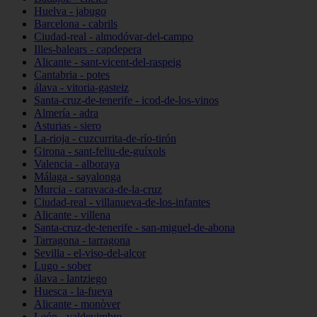
Huelva - jabugo
Barcelona - cabrils
Ciudad-real - almodóvar-del-campo
Illes-balears - capdepera
Alicante - sant-vicent-del-raspeig
Cantabria - potes
álava - vitoria-gasteiz
Santa-cruz-de-tenerife - icod-de-los-vinos
Almería - adra
Asturias - siero
La-rioja - cuzcurrita-de-río-tirón
Girona - sant-feliu-de-guíxols
Valencia - alboraya
Málaga - sayalonga
Murcia - caravaca-de-la-cruz
Ciudad-real - villanueva-de-los-infantes
Alicante - villena
Santa-cruz-de-tenerife - san-miguel-de-abona
Tarragona - tarragona
Sevilla - el-viso-del-alcor
Lugo - sober
álava - lantziego
Huesca - la-fueva
Alicante - monòver
León - valdevimbre