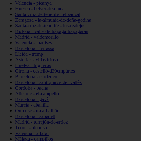
Valencia - picanya
Huesca - belver-de-cinca
Santa-cruz-de-tenerife - el-sauzal
Zaragoza - la-almunia-de-doña-godina
Santa-cruz-de-tenerife - los-realejos
Bizkaia - valle-de-trápaga-trapagaran
Madrid - valdemorillo
Valencia - manises
Barcelona - terrassa
Lleida - tremp
Asturias - villaviciosa
Huelva - trigueros
Girona - castelló-d39empúries
Barcelona - cardedeu
Barcelona - sant-quirze-del-vallès
Córdoba - baena
Alicante - el-campello
Barcelona - gavà
Murcia - abanilla
Ourense - o-carballiño
Barcelona - sabadell
Madrid - torrejón-de-ardoz
Teruel - alcorisa
Valencia - alfafar
Málaga - campillos