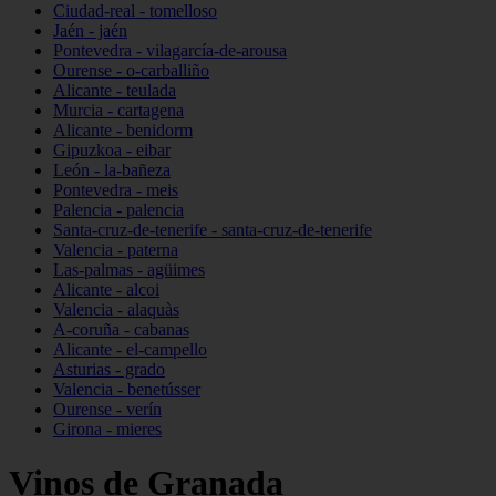
Ciudad-real - tomelloso
Jaén - jaén
Pontevedra - vilagarcía-de-arousa
Ourense - o-carballiño
Alicante - teulada
Murcia - cartagena
Alicante - benidorm
Gipuzkoa - eibar
León - la-bañeza
Pontevedra - meis
Palencia - palencia
Santa-cruz-de-tenerife - santa-cruz-de-tenerife
Valencia - paterna
Las-palmas - agüimes
Alicante - alcoi
Valencia - alaquàs
A-coruña - cabanas
Alicante - el-campello
Asturias - grado
Valencia - benetússer
Ourense - verín
Girona - mieres
Vinos de Granada