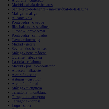
A-coruña - culleredo
Madrid - alcalá-de-henares
Santa-cruz-de-tenerife - san-cristóbal-de-la-laguna
Málaga - málaga
Alicante - elx
Pontevedra - o-grove
Illes-balears - ses-salines
Girona - lloret-de-mar
Pontevedra - cambados
álava - eskuernaga
Madrid - getafe
Sevilla - dos-hermanas
Málaga - benalmádena
Ourense - ribadavia
La-rioja - calahorra
Madrid - pozuelo-de-alarcón
Albacete - albacete
A-coruña - sada
Asturias - castrillón
A-coruña - ferrol
Málaga - fuengirola
Tarragona - montblanc
Tarragona - tarragona
Tarragona - tortosa
Lugo - sober