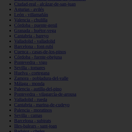
Ciudad-real - alcázar-de-san-juan
Asturias - avilés
León - villamañán
Valencia - chulilla
Córdoba - puente-genil
Granada - huétor-vega
Cantabria - bareyo
Valladolid - valladolid
Barcelona - font-rubí
Cuenca - casas-de-los-pinos
Córdoba - fuente-obejuna
Pontevedra - vigo
Sevilla - tomares
Huelva - cortegana
Zamora - pobladura-del-valle
Málaga - monda
Palencia - autilla-del-pino
Pontevedra - vilagarcía-de-arousa
Valladolid - rueda
Cantabria - marina-de-cudeyo
Palencia - moratinos
Sevilla - camas
Barcelona - subirats
Illes-balears - sant-joan
Badajoz - cheles