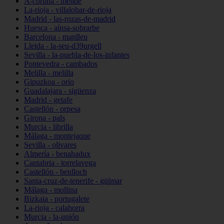
A-coruña - melide
La-rioja - villalobar-de-rioja
Madrid - las-rozas-de-madrid
Huesca - aínsa-sobrarbe
Barcelona - manlleu
Lleida - la-seu-d39urgell
Sevilla - la-puebla-de-los-infantes
Pontevedra - cambados
Melilla - melilla
Gipuzkoa - orio
Guadalajara - sigüenza
Madrid - getafe
Castellón - orpesa
Girona - pals
Murcia - librilla
Málaga - montejaque
Sevilla - olivares
Almería - benahadux
Cantabria - torrelavega
Castellón - benlloch
Santa-cruz-de-tenerife - güímar
Málaga - mollina
Bizkaia - portugalete
La-rioja - calahorra
Murcia - la-unión