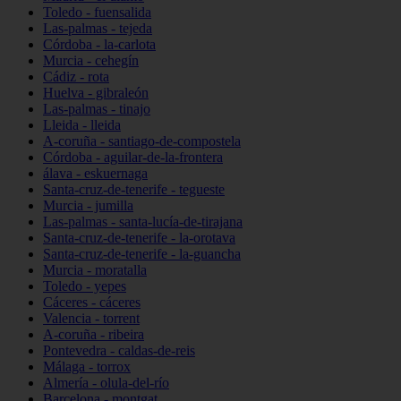
Toledo - fuensalida
Las-palmas - tejeda
Córdoba - la-carlota
Murcia - cehegín
Cádiz - rota
Huelva - gibraleón
Las-palmas - tinajo
Lleida - lleida
A-coruña - santiago-de-compostela
Córdoba - aguilar-de-la-frontera
álava - eskuernaga
Santa-cruz-de-tenerife - tegueste
Murcia - jumilla
Las-palmas - santa-lucía-de-tirajana
Santa-cruz-de-tenerife - la-orotava
Santa-cruz-de-tenerife - la-guancha
Murcia - moratalla
Toledo - yepes
Cáceres - cáceres
Valencia - torrent
A-coruña - ribeira
Pontevedra - caldas-de-reis
Málaga - torrox
Almería - olula-del-río
Barcelona - montgat