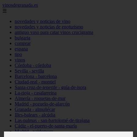
vinosdegranada.es
☰
novedades y noticias de vino
novedades y noticias de enoturismo
antiguo vaso para catar vinos crucigrama
bulgaria
comprar
espana
tipo
vinos
Córdoba - córdoba
Sevilla - sevilla
Barcelona - barcelona
Ciudad-real - montiel
Santa-cruz-de-tenerife - guía-de-isora
La-rioja - casalarreina
Almería - roquetas-de-mar
Madrid - pozuelo-de-alarcón
Granada - almuñécar
Illes-balears - alcúdia
Las-palmas - san-bartolomé-de-tirajana
Cádiz - el-puerto-de-santa-maría
Madrid - valdemoro
Granada - pulianas