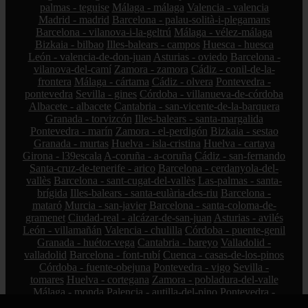
palmas - teguise
Málaga - málaga
Valencia - valencia
Madrid - madrid
Barcelona - palau-solità-i-plegamans
Barcelona - vilanova-i-la-geltrú
Málaga - vélez-málaga
Bizkaia - bilbao
Illes-balears - campos
Huesca - huesca
León - valencia-de-don-juan
Asturias - oviedo
Barcelona -
vilanova-del-camí
Zamora - zamora
Cádiz - conil-de-la-
frontera
Málaga - cártama
Cádiz - olvera
Pontevedra -
pontevedra
Sevilla - gines
Córdoba - villanueva-de-córdoba
Albacete - albacete
Cantabria - san-vicente-de-la-barquera
Granada - torvizcón
Illes-balears - santa-margalida
Pontevedra - marín
Zamora - el-perdigón
Bizkaia - sestao
Granada - murtas
Huelva - isla-cristina
Huelva - cartaya
Girona - l39escala
A-coruña - a-coruña
Cádiz - san-fernando
Santa-cruz-de-tenerife - arico
Barcelona - cerdanyola-del-
vallès
Barcelona - sant-cugat-del-vallès
Las-palmas - santa-
brígida
Illes-balears - santa-eulària-des-riu
Barcelona -
mataró
Murcia - san-javier
Barcelona - santa-coloma-de-
gramenet
Ciudad-real - alcázar-de-san-juan
Asturias - avilés
León - villamañán
Valencia - chulilla
Córdoba - puente-genil
Granada - huétor-vega
Cantabria - bareyo
Valladolid -
valladolid
Barcelona - font-rubí
Cuenca - casas-de-los-pinos
Córdoba - fuente-obejuna
Pontevedra - vigo
Sevilla -
tomares
Huelva - cortegana
Zamora - pobladura-del-valle
Málaga - monda
Palencia - autilla-del-pino
Pontevedra -
vilagarcía-de-arousa
Valladolid - rueda
Cantabria - marina-