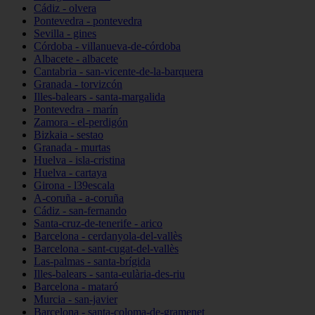
Cádiz - olvera
Pontevedra - pontevedra
Sevilla - gines
Córdoba - villanueva-de-córdoba
Albacete - albacete
Cantabria - san-vicente-de-la-barquera
Granada - torvizcón
Illes-balears - santa-margalida
Pontevedra - marín
Zamora - el-perdigón
Bizkaia - sestao
Granada - murtas
Huelva - isla-cristina
Huelva - cartaya
Girona - l39escala
A-coruña - a-coruña
Cádiz - san-fernando
Santa-cruz-de-tenerife - arico
Barcelona - cerdanyola-del-vallès
Barcelona - sant-cugat-del-vallès
Las-palmas - santa-brígida
Illes-balears - santa-eulària-des-riu
Barcelona - mataró
Murcia - san-javier
Barcelona - santa-coloma-de-gramenet