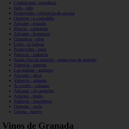
Ciudad-real - tomelloso
Jaén - jaén
Pontevedra - vilagarcía-de-arousa
Ourense - o-carballiño
Alicante - teulada
Murcia - cartagena
Alicante - benidorm
Gipuzkoa - eibar
León - la-bañeza
Pontevedra - meis
Palencia - palencia
Santa-cruz-de-tenerife - santa-cruz-de-tenerife
Valencia - paterna
Las-palmas - agüimes
Alicante - alcoi
Valencia - alaquàs
A-coruña - cabanas
Alicante - el-campello
Asturias - grado
Valencia - benetússer
Ourense - verín
Girona - mieres
Vinos de Granada