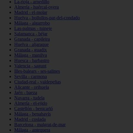
La-rioja - arnedillo
Almería - huércal-overa
Madrid - el-molar
Huelva - bollullos-par-del-condado
Málaga - algarrobo
Las-palmas - tuineje
Salamanca - béjar
Granada - capileira
Huelva - aljaraque
Granada - guadix
Málaga - manilva
Huesca - barbastro
Valencia - sagunt
Illes-balears - ses-salines
Sevilla - carmona
Ciudad-real - valdepeñas
Alicante - orihuela
Jaén - baeza
Navarra - tudela
Almería - el-ejido
Castellón - benicarló
Málaga - benahavís
Madrid - coslada
Barcelona - malgrat-de-mar
Málaga - antequera