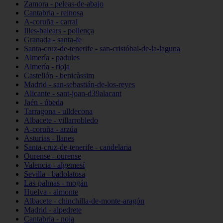
Zamora - peleas-de-abajo
Cantabria - reinosa
A-coruña - carral
Illes-balears - pollença
Granada - santa-fe
Santa-cruz-de-tenerife - san-cristóbal-de-la-laguna
Almería - padules
Almería - rioja
Castellón - benicàssim
Madrid - san-sebastián-de-los-reyes
Alicante - sant-joan-d39alacant
Jaén - úbeda
Tarragona - ulldecona
Albacete - villarrobledo
A-coruña - arzúa
Asturias - llanes
Santa-cruz-de-tenerife - candelaria
Ourense - ourense
Valencia - algemesí
Sevilla - badolatosa
Las-palmas - mogán
Huelva - almonte
Albacete - chinchilla-de-monte-aragón
Madrid - alpedrete
Cantabria - noja