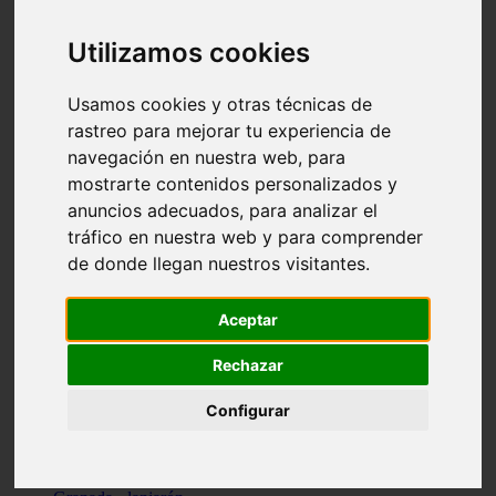
Santa-cruz-de-tenerife - los-llanos-de-aridane
Cantabria - suances
Utilizamos cookies
Sevilla - bormujos
Granada - monachil
Málaga - júzcar
Usamos cookies y otras técnicas de
Huesca - isábena
rastreo para mejorar tu experiencia de
Huesca - alquézar
navegación en nuestra web, para
Huesca - castejón-de-sos
Lleida - alt-àneu
mostrarte contenidos personalizados y
Sevilla - marinaleda
anuncios adecuados, para analizar el
Córdoba - almedinilla
tráfico en nuestra web y para comprender
Navarra - zangoza
Cantabria - arenas-de-iguña
de donde llegan nuestros visitantes.
Barcelona - la-pobla-de-lillet
Murcia - cartagena
Las-palmas - yaiza
Aceptar
Madrid - nuevo-baztán
Sevilla - arahal
Rechazar
Málaga - istán
Valladolid - fuensaldaña
Configurar
Sevilla - salteras
Huesca - biescas
Granada - pampaneira
La-rioja - ezcaray