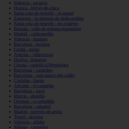
Valencia - picanya
Huesca - belver-de-cinca
Santa-cruz-de-tenerife - el-sauzal
Zaragoza - la-almunia-de-doña-godina
Santa-cruz-de-tenerife - los-realejos
Bizkaia - valle-de-trápaga-trapagaran
Madrid - valdemorillo
Valencia - manises
Barcelona - terrassa
Lleida - tremp
Asturias - villaviciosa
Huelva - trigueros
Girona - castelló-d39empúries
Barcelona - cardedeu
Barcelona - sant-quirze-del-vallès
Córdoba - baena
Alicante - el-campello
Barcelona - gavà
Murcia - abanilla
Ourense - o-carballiño
Barcelona - sabadell
Madrid - torrejón-de-ardoz
Teruel - alcorisa
Valencia - alfafar
Málaga - campillos