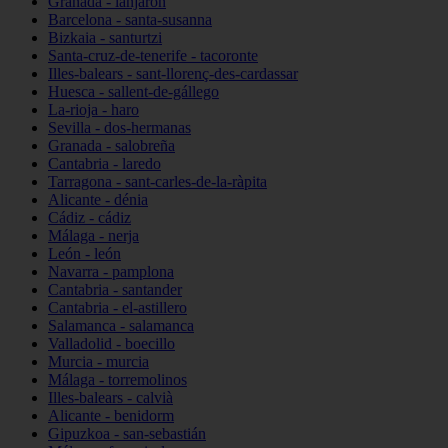
Granada - lanjarón
Barcelona - santa-susanna
Bizkaia - santurtzi
Santa-cruz-de-tenerife - tacoronte
Illes-balears - sant-llorenç-des-cardassar
Huesca - sallent-de-gállego
La-rioja - haro
Sevilla - dos-hermanas
Granada - salobreña
Cantabria - laredo
Tarragona - sant-carles-de-la-ràpita
Alicante - dénia
Cádiz - cádiz
Málaga - nerja
León - león
Navarra - pamplona
Cantabria - santander
Cantabria - el-astillero
Salamanca - salamanca
Valladolid - boecillo
Murcia - murcia
Málaga - torremolinos
Illes-balears - calvià
Alicante - benidorm
Gipuzkoa - san-sebastián