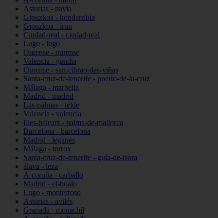
Asturias - navia
Gipuzkoa - hondarribia
Gipuzkoa - irun
Ciudad-real - ciudad-real
Lugo - lugo
Ourense - ourense
Valencia - gandia
Ourense - san-cibrao-das-viñas
Santa-cruz-de-tenerife - puerto-de-la-cruz
Málaga - marbella
Madrid - madrid
Las-palmas - telde
Valencia - valencia
Illes-balears - palma-de-mallorca
Barcelona - barcelona
Madrid - leganés
Málaga - torrox
Santa-cruz-de-tenerife - guía-de-isora
álava - leza
A-coruña - carballo
Madrid - el-boalo
Lugo - monterroso
Asturias - avilés
Granada - monachil