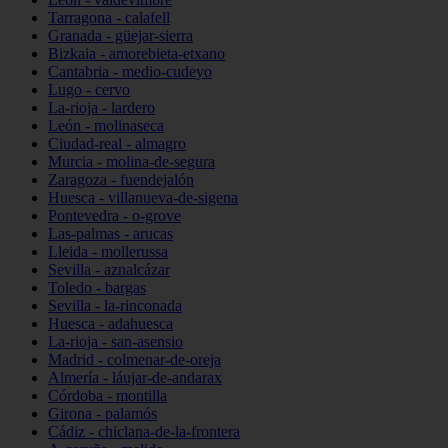
Tarragona - calafell
Granada - güejar-sierra
Bizkaia - amorebieta-etxano
Cantabria - medio-cudeyo
Lugo - cervo
La-rioja - lardero
León - molinaseca
Ciudad-real - almagro
Murcia - molina-de-segura
Zaragoza - fuendejalón
Huesca - villanueva-de-sigena
Pontevedra - o-grove
Las-palmas - arucas
Lleida - mollerussa
Sevilla - aznalcázar
Toledo - bargas
Sevilla - la-rinconada
Huesca - adahuesca
La-rioja - san-asensio
Madrid - colmenar-de-oreja
Almería - láujar-de-andarax
Córdoba - montilla
Girona - palamós
Cádiz - chiclana-de-la-frontera