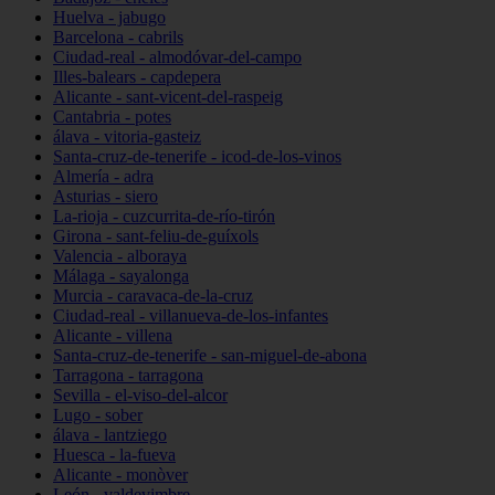
Huelva - jabugo
Barcelona - cabrils
Ciudad-real - almodóvar-del-campo
Illes-balears - capdepera
Alicante - sant-vicent-del-raspeig
Cantabria - potes
álava - vitoria-gasteiz
Santa-cruz-de-tenerife - icod-de-los-vinos
Almería - adra
Asturias - siero
La-rioja - cuzcurrita-de-río-tirón
Girona - sant-feliu-de-guíxols
Valencia - alboraya
Málaga - sayalonga
Murcia - caravaca-de-la-cruz
Ciudad-real - villanueva-de-los-infantes
Alicante - villena
Santa-cruz-de-tenerife - san-miguel-de-abona
Tarragona - tarragona
Sevilla - el-viso-del-alcor
Lugo - sober
álava - lantziego
Huesca - la-fueva
Alicante - monòver
León - valdevimbre