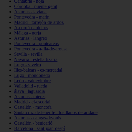
Cantabria - noja
Córdoba - puente-genil
Asturias - laviana
Pontevedra - marín
Madrid - torrejón-de-ardoz
A-coruña - oleiros
Málaga - nerja
Asturias - langreo
Pontevedra - ponteareas
Pontevedra - a-illa-de-arousa
Sevilla - sevilla
Navarra - estella-lizarra
Lugo - viveiro
Illes-balears - es-mercadal
Lugo - mondoñedo
León - valdevimbre
Valladolid - rueda
álava - laguardia
Asturias - mieres
Madrid - el-escorial
Castellón - moncofa
Santa-cruz-de-tenerife - los-llanos-de-aridane
Asturias - cangas-de-onís
Castellón - benicarló
Barcelona - sant-joan-despí