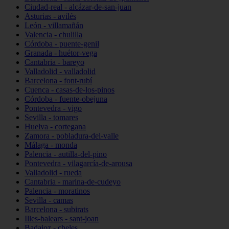
Ciudad-real - alcázar-de-san-juan
Asturias - avilés
León - villamañán
Valencia - chulilla
Córdoba - puente-genil
Granada - huétor-vega
Cantabria - bareyo
Valladolid - valladolid
Barcelona - font-rubí
Cuenca - casas-de-los-pinos
Córdoba - fuente-obejuna
Pontevedra - vigo
Sevilla - tomares
Huelva - cortegana
Zamora - pobladura-del-valle
Málaga - monda
Palencia - autilla-del-pino
Pontevedra - vilagarcía-de-arousa
Valladolid - rueda
Cantabria - marina-de-cudeyo
Palencia - moratinos
Sevilla - camas
Barcelona - subirats
Illes-balears - sant-joan
Badajoz - cheles