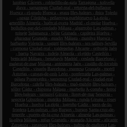
lumbier
Cáceres - robledillo-de-gata
Tarragona - solivella
álava - samaniego
Ciudad-real - retuerta-del-bullaque
Huesca - el-grado
Huesca - graus
Illes-balears - ibiza
Toledo
- orgaz
Córdoba - peñarroya-pueblonuevo
La-rioja -
arnedillo
Almería - huércal-overa
Madrid - el-molar
Huelva -
bollullos-par-del-condado
Málaga - algarrobo
Las-palmas -
tuineje
Salamanca - béjar
Granada - capileira
Huelva -
aljaraque
Granada - guadix
Málaga - manilva
Huesca -
barbastro
Valencia - sagunt
Illes-balears - ses-salines
Sevilla
- carmona
Ciudad-real - valdepeñas
Alicante - orihuela
Jaén
- baeza
Navarra - tudela
Almería - el-ejido
Castellón -
benicarló
Málaga - benahavís
Madrid - coslada
Barcelona -
malgrat-de-mar
Málaga - antequera
Jaén - castillo-de-locubín
Castellón - vinaròs
Barcelona - manresa
Granada - motril
Asturias - cangas-de-onís
León - ponferrada
Las-palmas -
pájara
Pontevedra - sanxenxo
Ciudad-real - ciudad-real
Barcelona - calella
Illes-balears - maó-mahón
Illes-balears -
sóller
Cádiz - chipiona
Málaga - marbella
A-coruña - ferrol
Illes-balears - santanyí
Girona - lloret-de-mar
Segovia -
segovia
Gipuzkoa - mutriku
Málaga - ronda
Girona - roses
Huelva - huelva
La-rioja - logroño
Cádiz - jerez-de-la-
frontera
Las-palmas - tías
Burgos - burgos
Santa-cruz-de-
tenerife - puerto-de-la-cruz
Almería - almería
Las-palmas -
la-oliva
Málaga - mijas
Granada - granada
Alicante - alicante
Zaragoza - zaragoza
Illes-balears - palma-de-mallorca
Las-