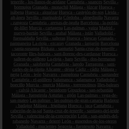
tenerife - los-llanos-de-aridane
Cantabria - suances
Sevilla -
bormujos
Granada - monachil
Málaga - júzcar
Huesca -
isábena
Huesca - alquézar
Huesca - castejón-de-sos
Lleida -
alt-àneu
Sevilla - marinaleda
Córdoba - almedinilla
Navarra
- zangoza
Cantabria - arenas-de-iguña
Barcelona - la-pobla-
de-lillet
Murcia - cartagena
Las-palmas - yaiza
Madrid -
nuevo-baztán
Sevilla - arahal
Málaga - istán
Valladolid -
fuensaldaña
Sevilla - salteras
Huesca - biescas
Granada -
pampaneira
La-rioja - ezcaray
Granada - lanjarón
Barcelona
- santa-susanna
Bizkaia - santurtzi
Santa-cruz-de-tenerife -
tacoronte
Illes-balears - sant-llorenç-des-cardassar
Huesca -
sallent-de-gállego
La-rioja - haro
Sevilla - dos-hermanas
Granada - salobreña
Cantabria - laredo
Tarragona - sant-
carles-de-la-ràpita
Alicante - dénia
Cádiz - cádiz
Málaga -
nerja
León - león
Navarra - pamplona
Cantabria - santander
Cantabria - el-astillero
Salamanca - salamanca
Valladolid -
boecillo
Murcia - murcia
Málaga - torremolinos
Illes-balears
- calvià
Alicante - benidorm
Gipuzkoa - san-sebastián
Málaga - fuengirola
Asturias - gijón
Las-palmas - vega-de-
san-mateo
Las-palmas - las-palmas-de-gran-canaria
Badajoz
- badajoz
Málaga - frigiliana
Huesca - jaca
Cantabria -
cabezón-de-la-sal
Santa-cruz-de-tenerife - santiago-del-teide
Sevilla - valencina-de-la-concepción
León - san-andrés-del-
rabanedo
Navarra - deierri
León - gusendos-de-los-oteros
Valladolid - mucientes
Segovia - fuentesoto
Navarra -