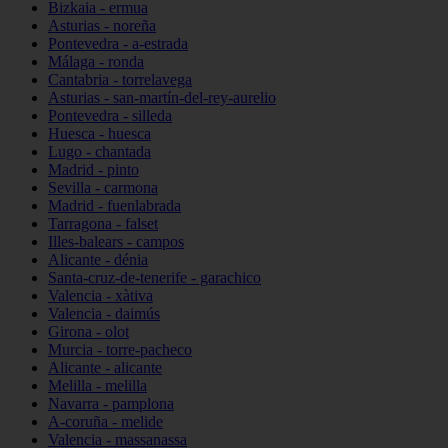
Bizkaia - ermua
Asturias - noreña
Pontevedra - a-estrada
Málaga - ronda
Cantabria - torrelavega
Asturias - san-martín-del-rey-aurelio
Pontevedra - silleda
Huesca - huesca
Lugo - chantada
Madrid - pinto
Sevilla - carmona
Madrid - fuenlabrada
Tarragona - falset
Illes-balears - campos
Alicante - dénia
Santa-cruz-de-tenerife - garachico
Valencia - xàtiva
Valencia - daimús
Girona - olot
Murcia - torre-pacheco
Alicante - alicante
Melilla - melilla
Navarra - pamplona
A-coruña - melide
Valencia - massanassa