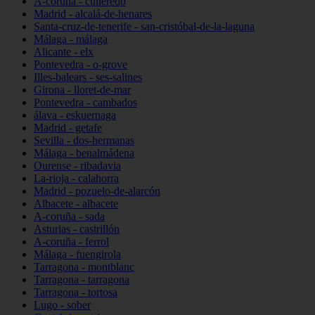
A-coruña - culleredo
Madrid - alcalá-de-henares
Santa-cruz-de-tenerife - san-cristóbal-de-la-laguna
Málaga - málaga
Alicante - elx
Pontevedra - o-grove
Illes-balears - ses-salines
Girona - lloret-de-mar
Pontevedra - cambados
álava - eskuernaga
Madrid - getafe
Sevilla - dos-hermanas
Málaga - benalmádena
Ourense - ribadavia
La-rioja - calahorra
Madrid - pozuelo-de-alarcón
Albacete - albacete
A-coruña - sada
Asturias - castrillón
A-coruña - ferrol
Málaga - fuengirola
Tarragona - montblanc
Tarragona - tarragona
Tarragona - tortosa
Lugo - sober