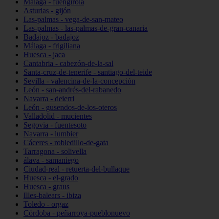
Málaga - fuengirola
Asturias - gijón
Las-palmas - vega-de-san-mateo
Las-palmas - las-palmas-de-gran-canaria
Badajoz - badajoz
Málaga - frigiliana
Huesca - jaca
Cantabria - cabezón-de-la-sal
Santa-cruz-de-tenerife - santiago-del-teide
Sevilla - valencina-de-la-concepción
León - san-andrés-del-rabanedo
Navarra - deierri
León - gusendos-de-los-oteros
Valladolid - mucientes
Segovia - fuentesoto
Navarra - lumbier
Cáceres - robledillo-de-gata
Tarragona - solivella
álava - samaniego
Ciudad-real - retuerta-del-bullaque
Huesca - el-grado
Huesca - graus
Illes-balears - ibiza
Toledo - orgaz
Córdoba - peñarroya-pueblonuevo