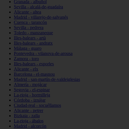
Granada - albuñol
Sevilla - alcalá-de-guadaíra
Alicante - altea
Madrid - villarejo-de-salvanés
Cuenca - tarancón
Sevilla - pedrera
Toledo - manzaneque
Illes-balears - artà
Illes-balears - andratx
Málaga - guaro
Pontevedra - vilanova-de-arousa
Zamora - toro
Illes-balears - esporles
Alicante - elx
Barcelona - el-masnou
Madrid - san-martín-de-valdeiglesias
Almería - mojácar
Segovia - el-espinar
La-rioja - hormilleja
Córdoba - iznájar
Ciudad-real - socuéllamos
Alicante - petrer
Bizkaia - zalla
La-rioja - ábalos
Madrid - alcorcón