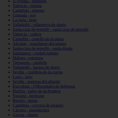
A-coruña - betanzos
Valencia - mislata
Cantabria - miengo
Granada - gor
La-rioja - tirgo
Valladolid - villanueva-de-duero
Santa-cruz-de-tenerife - santa-cruz-de-tenerife
Valencia - cullera
Castellón - castelló-de-la-plana
Alicante - guardamar-del-segura
Santa-cruz-de-tenerife - santa-úrsula
Salamanca - ciudad-rodrigo
Málaga - estepona
Tarragona - cambrils
Valladolid - laguna-de-duero
Sevilla - castilleja-de-la-cuesta
Lugo - lugo
Sevilla - mairena-del-aljarafe
Barcelona - l39hospitalet-de-llobregat
Huelva - palos-de-la-frontera
Navarra - berriozar
Burgos - lerma
Cantabria - corvera-de-toranzo
Cáceres - montánchez
Girona - blanes