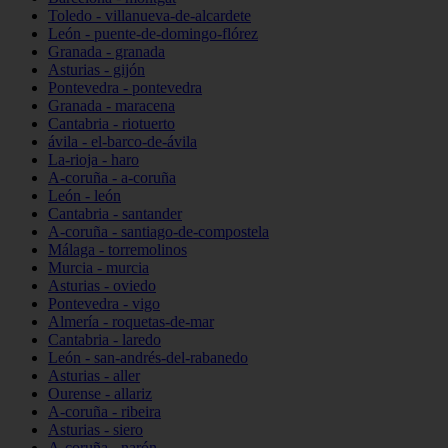
Toledo - villanueva-de-alcardete
León - puente-de-domingo-flórez
Granada - granada
Asturias - gijón
Pontevedra - pontevedra
Granada - maracena
Cantabria - riotuerto
ávila - el-barco-de-ávila
La-rioja - haro
A-coruña - a-coruña
León - león
Cantabria - santander
A-coruña - santiago-de-compostela
Málaga - torremolinos
Murcia - murcia
Asturias - oviedo
Pontevedra - vigo
Almería - roquetas-de-mar
Cantabria - laredo
León - san-andrés-del-rabanedo
Asturias - aller
Ourense - allariz
A-coruña - ribeira
Asturias - siero
A-coruña - narón