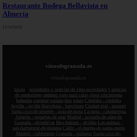
Restaurante Bodega Bellavista en
Almería
12/12/2025
vinosdegranada.es
vinosdegranada.es
Inicio
novedades y noticias de vino
novedades y noticias
de enoturismo
antiguo vaso para catar vinos crucigrama
bulgaria
comprar
espana
tipo
vinos
Córdoba - córdoba
Sevilla - sevilla
Barcelona - barcelona
Ciudad-real - montiel
Santa-cruz-de-tenerife - guía-de-isora
La-rioja - casalarreina
Almería - roquetas-de-mar
Madrid - pozuelo-de-alarcón
Granada - almuñécar
Illes-balears - alcúdia
Las-palmas -
san-bartolomé-de-tirajana
Cádiz - el-puerto-de-santa-maría
Madrid - valdemoro
Granada - pulianas
Santa-cruz-de-