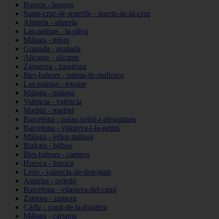
Burgos - burgos
Santa-cruz-de-tenerife - puerto-de-la-cruz
Almería - almería
Las-palmas - la-oliva
Málaga - mijas
Granada - granada
Alicante - alicante
Zaragoza - zaragoza
Illes-balears - palma-de-mallorca
Las-palmas - teguise
Málaga - málaga
Valencia - valencia
Madrid - madrid
Barcelona - palau-solità-i-plegamans
Barcelona - vilanova-i-la-geltrú
Málaga - vélez-málaga
Bizkaia - bilbao
Illes-balears - campos
Huesca - huesca
León - valencia-de-don-juan
Asturias - oviedo
Barcelona - vilanova-del-camí
Zamora - zamora
Cádiz - conil-de-la-frontera
Málaga - cártama