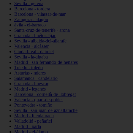
Sevilla - gerena
Barcelona - tordera
Barcelona - vilassar-de-mar
Zaragoza - alagón
ávila - el-barraco
Santa-cruz-de-tenerife - arona
Granada - huétor-tájar
Sevilla - albaida-del-aljarafe
Valencia - alcàsser
Ciudad-real - daimiel
Sevilla - la-algaba
Madrid - san-fernando-de-henares
Toledo - toledo
Asturias - mieres
Salamanca - candelario
Granada - huéscar
Madrid - leganés
Barcelona - cornellà-de-llobregat
Valencia - quart-de-poblet
Pontevedra - tomiño
Sevilla - san-juan-de-aznalfarache
Madrid - fuenlabrada
Valladolid - peñafiel
Madrid - parla
Madrid - el-álamo