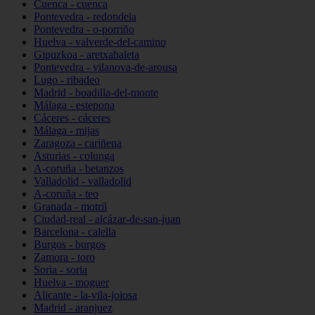
Cuenca - cuenca
Pontevedra - redondela
Pontevedra - o-porriño
Huelva - valverde-del-camino
Gipuzkoa - aretxabaleta
Pontevedra - vilanova-de-arousa
Lugo - ribadeo
Madrid - boadilla-del-monte
Málaga - estepona
Cáceres - cáceres
Málaga - mijas
Zaragoza - cariñena
Asturias - colunga
A-coruña - betanzos
Valladolid - valladolid
A-coruña - teo
Granada - motril
Ciudad-real - alcázar-de-san-juan
Barcelona - calella
Burgos - burgos
Zamora - toro
Soria - soria
Huelva - moguer
Alicante - la-vila-joiosa
Madrid - aranjuez