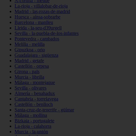
A-coruña - melide
La-rioja - villalobar-de-rioja
Madrid - las-rozas-de-madrid
Huesca - aínsa-sobrarbe
Barcelona - manlleu
Lleida - la-seu-d39urgell
Sevilla - la-puebla-de-los-infantes
Pontevedra - cambados
Melilla - melilla
Gipuzkoa - orio
Guadalajara - sigüenza
Madrid - getafe
Castellón - orpesa
Girona - pals
Murcia - librilla
Málaga - montejaque
Sevilla - olivares
Almería - benahadux
Cantabria - torrelavega
Castellón - benlloch
Santa-cruz-de-tenerife - güímar
Málaga - mollina
Bizkaia - portugalete
La-rioja - calahorra
Murcia - la-unión