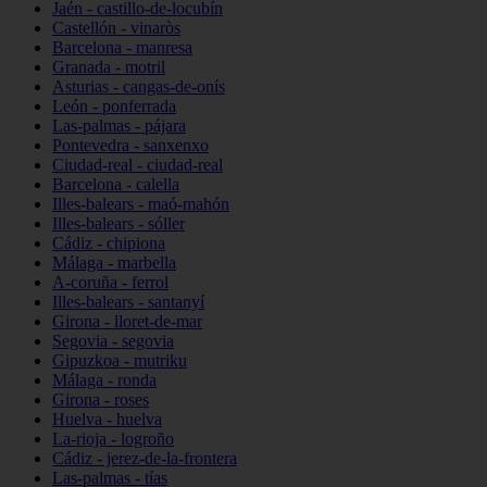
Jaén - castillo-de-locubín
Castellón - vinaròs
Barcelona - manresa
Granada - motril
Asturias - cangas-de-onís
León - ponferrada
Las-palmas - pájara
Pontevedra - sanxenxo
Ciudad-real - ciudad-real
Barcelona - calella
Illes-balears - maó-mahón
Illes-balears - sóller
Cádiz - chipiona
Málaga - marbella
A-coruña - ferrol
Illes-balears - santanyí
Girona - lloret-de-mar
Segovia - segovia
Gipuzkoa - mutriku
Málaga - ronda
Girona - roses
Huelva - huelva
La-rioja - logroño
Cádiz - jerez-de-la-frontera
Las-palmas - tías