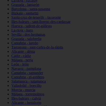
La-rioja - ezcaray
Granada - lanjarón
Barcelona - santa-susanna
Bizkaia - santurtzi
Santa-cruz-de-tenerife - tacoronte
Illes-balears - sant-llorenç-des-cardassar
Huesca - sallent-de-gállego
La-rioja - haro
Sevilla - dos-hermanas
Granada - salobreña
Cantabria - laredo
Tarragona - sant-carles-de-la-ràpita
Alicante - dénia
Cádiz - cádiz
Málaga - nerja
León - león
Navarra - pamplona
Cantabria - santander
Cantabria - el-astillero
Salamanca - salamanca
Valladolid - boecillo
Murcia - murcia
Málaga - torremolinos
Illes-balears - calvià
Alicante - benidorm