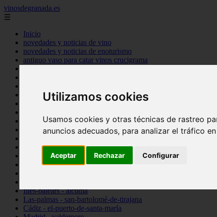
vinosdegranada.es
☰
Inicio
novedades y noticias de vino
novedades y noticias de enoturismo
antiguo vaso para catar vinos crucigrama
bulgaria
comprar
espana
Utilizamos cookies
tipo
vinos
Córdoba - córdoba
Usamos cookies y otras técnicas de rastreo pa
Sevilla - sevilla
Barcelona - barcelona
anuncios adecuados, para analizar el tráfico e
Ciudad-real - montiel
Santa-cruz-de-tenerife - guía-de-isora
Aceptar
Rechazar
Configurar
La-rioja - casalarreina
Almería - roquetas-de-mar
Madrid - pozuelo-de-alarcón
Granada - almuñécar
Illes-balears - alcúdia
Las-palmas - san-bartolomé-de-tirajana
Cádiz - el-puerto-de-santa-maría
Madrid - valdemoro