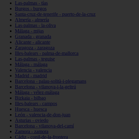
Las-palmas - tías
Burgos - burgos
Santa-cruz-de-tenerife - puerto-de-la-cruz
Almería - almería
Las-palmas - la-oliva
Málaga - mijas
Granada - granada
Alicante - alicante
Zaragoza - zaragoza
Illes-balears - palma-de-mallorca
Las-palmas - teguise
Málaga - málaga
Valencia - valencia
Madrid - madrid
Barcelona - palau-solità-i-plegamans
Barcelona - vilanova-i-la-geltrú
Málaga - vélez-málaga
Bizkaia - bilbao
Illes-balears - campos
Huesca - huesca
León - valencia-de-don-juan
Asturias - oviedo
Barcelona - vilanova-del-camí
Zamora - zamora
Cádiz - conil-de-la-frontera