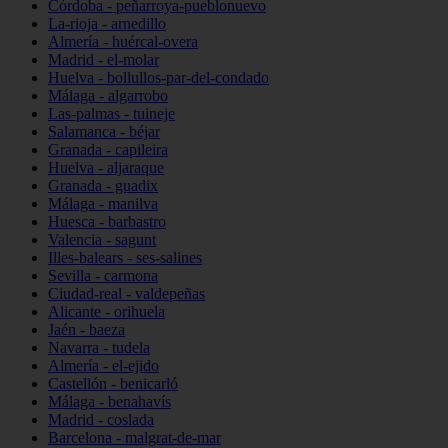
Córdoba - peñarroya-pueblonuevo
La-rioja - arnedillo
Almería - huércal-overa
Madrid - el-molar
Huelva - bollullos-par-del-condado
Málaga - algarrobo
Las-palmas - tuineje
Salamanca - béjar
Granada - capileira
Huelva - aljaraque
Granada - guadix
Málaga - manilva
Huesca - barbastro
Valencia - sagunt
Illes-balears - ses-salines
Sevilla - carmona
Ciudad-real - valdepeñas
Alicante - orihuela
Jaén - baeza
Navarra - tudela
Almería - el-ejido
Castellón - benicarló
Málaga - benahavís
Madrid - coslada
Barcelona - malgrat-de-mar