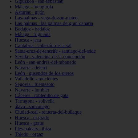
Gipuzkoa - san-sebastián
Málaga - fuengirola
Asturias - gijón
Las-palmas - vega-de-san-mateo
Las-palmas - las-palmas-de-gran-canaria
Badajoz - badajoz
Málaga - frigiliana
Huesca - jaca
Cantabria - cabezón-de-la-sal
Santa-cruz-de-tenerife - santiago-del-teide
Sevilla - valencina-de-la-concepción
León - san-andrés-del-rabanedo
Navarra - deierri
León - gusendos-de-los-oteros
Valladolid - mucientes
Segovia - fuentesoto
Navarra - lumbier
Cáceres - robledillo-de-gata
Tarragona - solivella
álava - samaniego
Ciudad-real - retuerta-del-bullaque
Huesca - el-grado
Huesca - graus
Illes-balears - ibiza
Toledo - orgaz