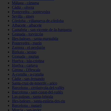
Málaga - cártama
Cádiz - olvera
Pontevedra - pontevedra
Sevilla - gines
Córdoba - villanueva-de-córdoba
Albacete - albacete
Cantabria - san-vicente-de-la-barquera
Granada - torvizcón
Illes-balears - santa-margalida
Pontevedra - marín
Zamora - el-perdigón
Bizkaia - sestao
Granada - murtas
Huelva - isla-cristina
Huelva - cartaya
Girona - l39escala
A-coruña - a-coruña
Cádiz - san-fernando
Santa-cruz-de-tenerife - arico
Barcelona - cerdanyola-del-vallès
Barcelona - sant-cugat-del-vallès
Las-palmas - santa-brígida
Illes-balears - santa-eulària-des-riu
Barcelona - mataró
Murcia - san-javier