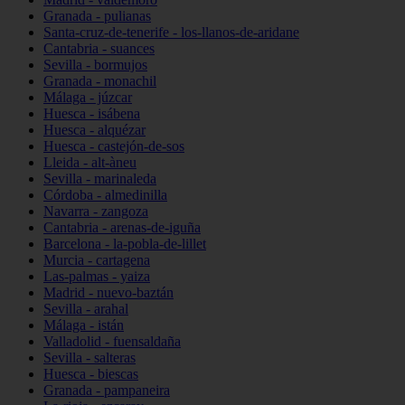
Granada - pulianas
Santa-cruz-de-tenerife - los-llanos-de-aridane
Cantabria - suances
Sevilla - bormujos
Granada - monachil
Málaga - júzcar
Huesca - isábena
Huesca - alquézar
Huesca - castejón-de-sos
Lleida - alt-àneu
Sevilla - marinaleda
Córdoba - almedinilla
Navarra - zangoza
Cantabria - arenas-de-iguña
Barcelona - la-pobla-de-lillet
Murcia - cartagena
Las-palmas - yaiza
Madrid - nuevo-baztán
Sevilla - arahal
Málaga - istán
Valladolid - fuensaldaña
Sevilla - salteras
Huesca - biescas
Granada - pampaneira