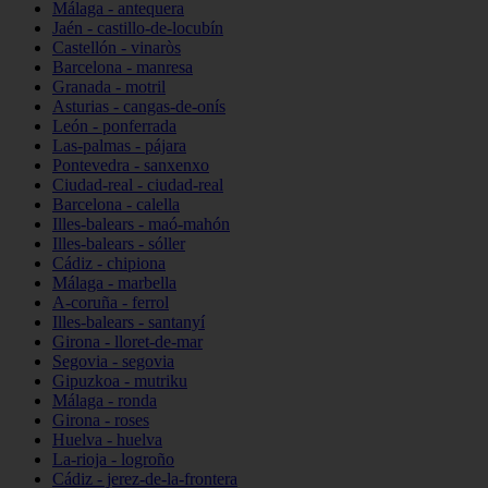
Málaga - antequera
Jaén - castillo-de-locubín
Castellón - vinaròs
Barcelona - manresa
Granada - motril
Asturias - cangas-de-onís
León - ponferrada
Las-palmas - pájara
Pontevedra - sanxenxo
Ciudad-real - ciudad-real
Barcelona - calella
Illes-balears - maó-mahón
Illes-balears - sóller
Cádiz - chipiona
Málaga - marbella
A-coruña - ferrol
Illes-balears - santanyí
Girona - lloret-de-mar
Segovia - segovia
Gipuzkoa - mutriku
Málaga - ronda
Girona - roses
Huelva - huelva
La-rioja - logroño
Cádiz - jerez-de-la-frontera