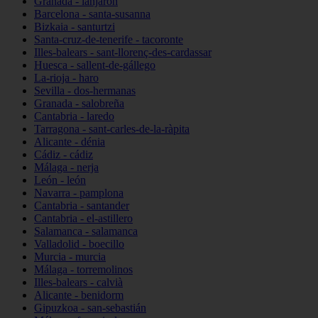
Granada - lanjarón
Barcelona - santa-susanna
Bizkaia - santurtzi
Santa-cruz-de-tenerife - tacoronte
Illes-balears - sant-llorenç-des-cardassar
Huesca - sallent-de-gállego
La-rioja - haro
Sevilla - dos-hermanas
Granada - salobreña
Cantabria - laredo
Tarragona - sant-carles-de-la-ràpita
Alicante - dénia
Cádiz - cádiz
Málaga - nerja
León - león
Navarra - pamplona
Cantabria - santander
Cantabria - el-astillero
Salamanca - salamanca
Valladolid - boecillo
Murcia - murcia
Málaga - torremolinos
Illes-balears - calvià
Alicante - benidorm
Gipuzkoa - san-sebastián