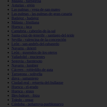
Málaga - fuengirola
Asturias - gijón
Las-palmas - vega-de-san-mateo
Las-palmas - las-palmas-de-gran-canaria
Badajoz - badajoz
Málaga - frigiliana
Huesca - jaca
Cantabria - cabezón-de-la-sal
Santa-cruz-de-tenerife - santiago-del-teide
Sevilla - valencina-de-la-concepción
León - san-andrés-del-rabanedo
Navarra - deierri
León - gusendos-de-los-oteros
Valladolid - mucientes
Segovia - fuentesoto
Navarra - lumbier
Cáceres - robledillo-de-gata
Tarragona - solivella
álava - samaniego
Ciudad-real - retuerta-del-bullaque
Huesca - el-grado
Huesca - graus
Illes-balears - ibiza
Toledo - orgaz
Córdoba - peñarroya-pueblonuevo