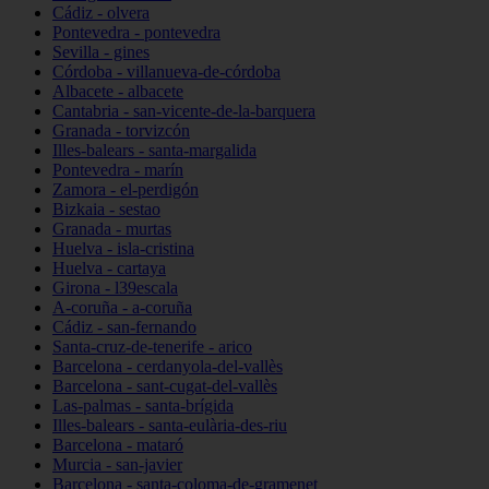
Cádiz - olvera
Pontevedra - pontevedra
Sevilla - gines
Córdoba - villanueva-de-córdoba
Albacete - albacete
Cantabria - san-vicente-de-la-barquera
Granada - torvizcón
Illes-balears - santa-margalida
Pontevedra - marín
Zamora - el-perdigón
Bizkaia - sestao
Granada - murtas
Huelva - isla-cristina
Huelva - cartaya
Girona - l39escala
A-coruña - a-coruña
Cádiz - san-fernando
Santa-cruz-de-tenerife - arico
Barcelona - cerdanyola-del-vallès
Barcelona - sant-cugat-del-vallès
Las-palmas - santa-brígida
Illes-balears - santa-eulària-des-riu
Barcelona - mataró
Murcia - san-javier
Barcelona - santa-coloma-de-gramenet