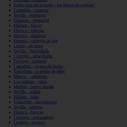
Santa-cruz-de-tenerife - los-llanos-de-aridane
Cantabria - suances
Sevilla - bormujos
Granada - monachil
Málaga - júzcar
Huesca - isábena
Huesca - alquézar
Huesca - castejón-de-sos
Lleida - alt-àneu
Sevilla - marinaleda
Córdoba - almedinilla
Navarra - zangoza
Cantabria - arenas-de-iguña
Barcelona - la-pobla-de-lillet
Murcia - cartagena
Las-palmas - yaiza
Madrid - nuevo-baztán
Sevilla - arahal
Málaga - istán
Valladolid - fuensaldaña
Sevilla - salteras
Huesca - biescas
Granada - pampaneira
La-rioja - ezcaray