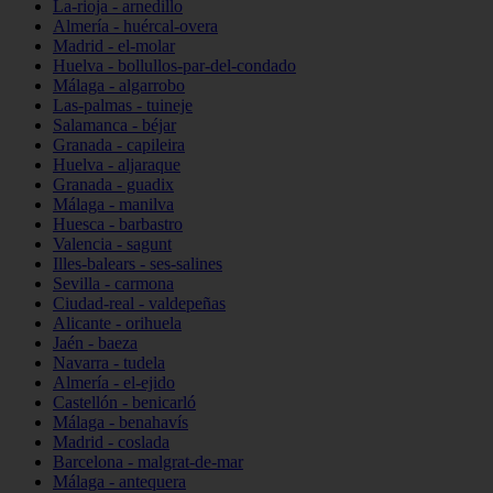
La-rioja - arnedillo
Almería - huércal-overa
Madrid - el-molar
Huelva - bollullos-par-del-condado
Málaga - algarrobo
Las-palmas - tuineje
Salamanca - béjar
Granada - capileira
Huelva - aljaraque
Granada - guadix
Málaga - manilva
Huesca - barbastro
Valencia - sagunt
Illes-balears - ses-salines
Sevilla - carmona
Ciudad-real - valdepeñas
Alicante - orihuela
Jaén - baeza
Navarra - tudela
Almería - el-ejido
Castellón - benicarló
Málaga - benahavís
Madrid - coslada
Barcelona - malgrat-de-mar
Málaga - antequera