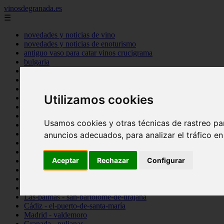
vinosdegranada.es
☰
novedades y noticias de vino
novedades y noticias de enoturismo
antiguo vaso para catar vinos crucigrama
bulgaria
comprar
espana
tipo
Utilizamos cookies
vinos
Córdoba - córdoba
Sevilla - sevilla
Usamos cookies y otras técnicas de rastreo pa
Barcelona - barcelona
Ciudad-real - montiel
anuncios adecuados, para analizar el tráfico e
Santa-cruz-de-tenerife - guía-de-isora
La-rioja - casalarreina
Aceptar
Rechazar
Configurar
Almería - roquetas-de-mar
Madrid - pozuelo-de-alarcón
Granada - almuñécar
Illes-balears - alcúdia
Las-palmas - san-bartolomé-de-tirajana
Cádiz - el-puerto-de-santa-maría
Madrid - valdemoro
Granada - pulianas