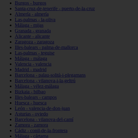
Burgos - burgos
Santa-cruz-de-tenerife - puerto-de-la-cruz
Almería - almería
Las-palmas - la-oliva
Málaga - mijas
Granada - granada
Alicante - alicante
Zaragoza - zaragoza
Illes-balears - palma-de-mallorca
Las-palmas - teguise
Málaga - málaga
Valencia - valencia
Madrid - madrid
Barcelona - palau-solità-i-plegamans
Barcelona - vilanova-i-la-geltrú
Málaga - vélez-málaga
Bizkaia - bilbao
Illes-balears - campos
Huesca - huesca
León - valencia-de-don-juan
Asturias - oviedo
Barcelona - vilanova-del-camí
Zamora - zamora
Cádiz - conil-de-la-frontera
Málaga - cártama