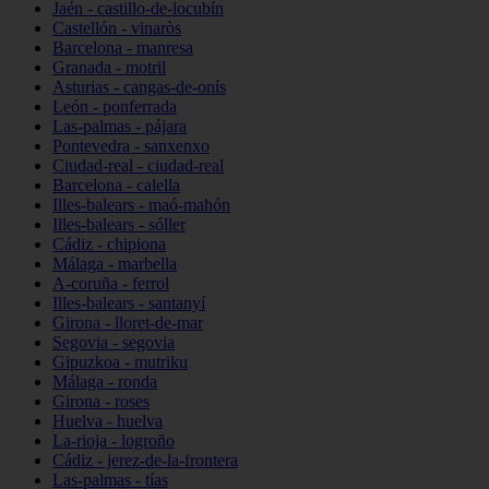
Jaén - castillo-de-locubín
Castellón - vinaròs
Barcelona - manresa
Granada - motril
Asturias - cangas-de-onís
León - ponferrada
Las-palmas - pájara
Pontevedra - sanxenxo
Ciudad-real - ciudad-real
Barcelona - calella
Illes-balears - maó-mahón
Illes-balears - sóller
Cádiz - chipiona
Málaga - marbella
A-coruña - ferrol
Illes-balears - santanyí
Girona - lloret-de-mar
Segovia - segovia
Gipuzkoa - mutriku
Málaga - ronda
Girona - roses
Huelva - huelva
La-rioja - logroño
Cádiz - jerez-de-la-frontera
Las-palmas - tías