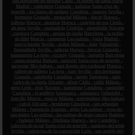
san-bartolomé-de-tirajana
Cádiz - el-puerto-de-santa-maría
Madrid - valdemoro
Granada - pulianas
Santa-cruz-de-
tenerife - los-llanos-de-aridane
Cantabria - suances
Sevilla -
bormujos
Granada - monachil
Málaga - júzcar
Huesca -
isábena
Huesca - alquézar
Huesca - castejón-de-sos
Lleida -
alt-àneu
Sevilla - marinaleda
Córdoba - almedinilla
Navarra
- zangoza
Cantabria - arenas-de-iguña
Barcelona - la-pobla-
de-lillet
Murcia - cartagena
Las-palmas - yaiza
Madrid -
nuevo-baztán
Sevilla - arahal
Málaga - istán
Valladolid -
fuensaldaña
Sevilla - salteras
Huesca - biescas
Granada -
pampaneira
La-rioja - ezcaray
Granada - lanjarón
Barcelona
- santa-susanna
Bizkaia - santurtzi
Santa-cruz-de-tenerife -
tacoronte
Illes-balears - sant-llorenç-des-cardassar
Huesca -
sallent-de-gállego
La-rioja - haro
Sevilla - dos-hermanas
Granada - salobreña
Cantabria - laredo
Tarragona - sant-
carles-de-la-ràpita
Alicante - dénia
Cádiz - cádiz
Málaga -
nerja
León - león
Navarra - pamplona
Cantabria - santander
Cantabria - el-astillero
Salamanca - salamanca
Valladolid -
boecillo
Murcia - murcia
Málaga - torremolinos
Illes-balears
- calvià
Alicante - benidorm
Gipuzkoa - san-sebastián
Málaga - fuengirola
Asturias - gijón
Las-palmas - vega-de-
san-mateo
Las-palmas - las-palmas-de-gran-canaria
Badajoz
- badajoz
Málaga - frigiliana
Huesca - jaca
Cantabria -
cabezón-de-la-sal
Santa-cruz-de-tenerife - santiago-del-teide
Sevilla - valencina-de-la-concepción
León - san-andrés-del-