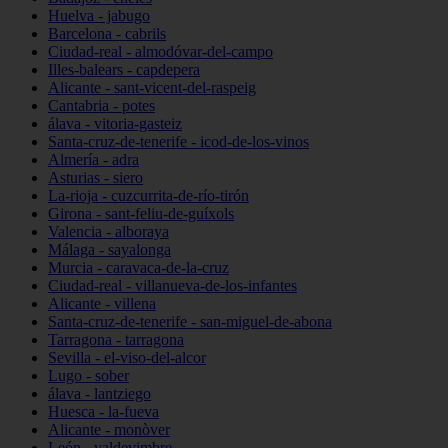
Huelva - jabugo
Barcelona - cabrils
Ciudad-real - almodóvar-del-campo
Illes-balears - capdepera
Alicante - sant-vicent-del-raspeig
Cantabria - potes
álava - vitoria-gasteiz
Santa-cruz-de-tenerife - icod-de-los-vinos
Almería - adra
Asturias - siero
La-rioja - cuzcurrita-de-río-tirón
Girona - sant-feliu-de-guíxols
Valencia - alboraya
Málaga - sayalonga
Murcia - caravaca-de-la-cruz
Ciudad-real - villanueva-de-los-infantes
Alicante - villena
Santa-cruz-de-tenerife - san-miguel-de-abona
Tarragona - tarragona
Sevilla - el-viso-del-alcor
Lugo - sober
álava - lantziego
Huesca - la-fueva
Alicante - monòver
León - valdevimbre