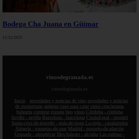
Bodega Cha Juana en Güímar
12/12/2025
vinosdegranada.es
vinosdegranada.es
Inicio
novedades y noticias de vino
novedades y noticias
de enoturismo
antiguo vaso para catar vinos crucigrama
bulgaria
comprar
espana
tipo
vinos
Córdoba - córdoba
Sevilla - sevilla
Barcelona - barcelona
Ciudad-real - montiel
Santa-cruz-de-tenerife - guía-de-isora
La-rioja - casalarreina
Almería - roquetas-de-mar
Madrid - pozuelo-de-alarcón
Granada - almuñécar
Illes-balears - alcúdia
Las-palmas -