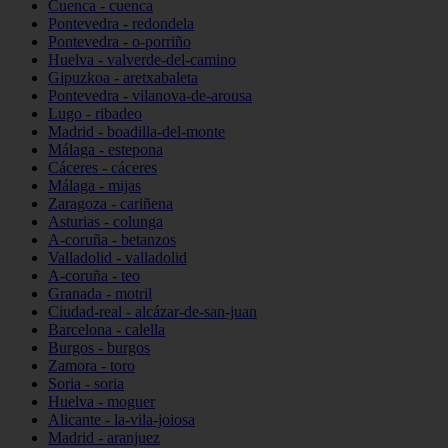
Cuenca - cuenca
Pontevedra - redondela
Pontevedra - o-porriño
Huelva - valverde-del-camino
Gipuzkoa - aretxabaleta
Pontevedra - vilanova-de-arousa
Lugo - ribadeo
Madrid - boadilla-del-monte
Málaga - estepona
Cáceres - cáceres
Málaga - mijas
Zaragoza - cariñena
Asturias - colunga
A-coruña - betanzos
Valladolid - valladolid
A-coruña - teo
Granada - motril
Ciudad-real - alcázar-de-san-juan
Barcelona - calella
Burgos - burgos
Zamora - toro
Soria - soria
Huelva - moguer
Alicante - la-vila-joiosa
Madrid - aranjuez