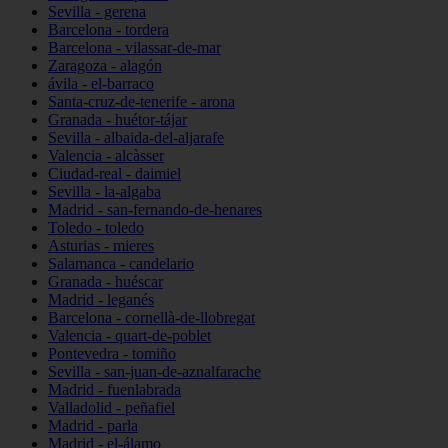
Sevilla - gerena
Barcelona - tordera
Barcelona - vilassar-de-mar
Zaragoza - alagón
ávila - el-barraco
Santa-cruz-de-tenerife - arona
Granada - huétor-tájar
Sevilla - albaida-del-aljarafe
Valencia - alcàsser
Ciudad-real - daimiel
Sevilla - la-algaba
Madrid - san-fernando-de-henares
Toledo - toledo
Asturias - mieres
Salamanca - candelario
Granada - huéscar
Madrid - leganés
Barcelona - cornellà-de-llobregat
Valencia - quart-de-poblet
Pontevedra - tomiño
Sevilla - san-juan-de-aznalfarache
Madrid - fuenlabrada
Valladolid - peñafiel
Madrid - parla
Madrid - el-álamo