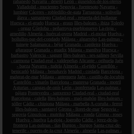
rabanedo
Navarra - deierri
León - gusendos-de-los-oteros
Valladolid - mucientes
Segovia - fuentesoto
Navarra -
lumbier
Cáceres - robledillo-de-gata
Tarragona - solivella
álava - samaniego
Ciudad-real - retuerta-del-bullaque
Huesca - el-grado
Huesca - graus
Illes-balears - ibiza
Toledo
- orgaz
Córdoba - peñarroya-pueblonuevo
La-rioja -
arnedillo
Almería - huércal-overa
Madrid - el-molar
Huelva -
bollullos-par-del-condado
Málaga - algarrobo
Las-palmas -
tuineje
Salamanca - béjar
Granada - capileira
Huelva -
aljaraque
Granada - guadix
Málaga - manilva
Huesca -
barbastro
Valencia - sagunt
Illes-balears - ses-salines
Sevilla
- carmona
Ciudad-real - valdepeñas
Alicante - orihuela
Jaén
- baeza
Navarra - tudela
Almería - el-ejido
Castellón -
benicarló
Málaga - benahavís
Madrid - coslada
Barcelona -
malgrat-de-mar
Málaga - antequera
Jaén - castillo-de-locubín
Castellón - vinaròs
Barcelona - manresa
Granada - motril
Asturias - cangas-de-onís
León - ponferrada
Las-palmas -
pájara
Pontevedra - sanxenxo
Ciudad-real - ciudad-real
Barcelona - calella
Illes-balears - maó-mahón
Illes-balears -
sóller
Cádiz - chipiona
Málaga - marbella
A-coruña - ferrol
Illes-balears - santanyí
Girona - lloret-de-mar
Segovia -
segovia
Gipuzkoa - mutriku
Málaga - ronda
Girona - roses
Huelva - huelva
La-rioja - logroño
Cádiz - jerez-de-la-
frontera
Las-palmas - tías
Burgos - burgos
Santa-cruz-de-
tenerife - puerto-de-la-cruz
Almería - almería
Las-palmas -