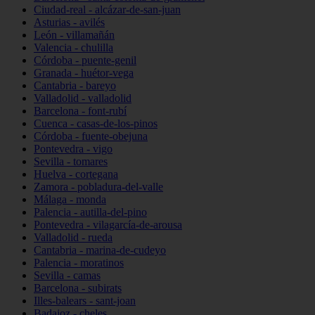
Ciudad-real - alcázar-de-san-juan
Asturias - avilés
León - villamañán
Valencia - chulilla
Córdoba - puente-genil
Granada - huétor-vega
Cantabria - bareyo
Valladolid - valladolid
Barcelona - font-rubí
Cuenca - casas-de-los-pinos
Córdoba - fuente-obejuna
Pontevedra - vigo
Sevilla - tomares
Huelva - cortegana
Zamora - pobladura-del-valle
Málaga - monda
Palencia - autilla-del-pino
Pontevedra - vilagarcía-de-arousa
Valladolid - rueda
Cantabria - marina-de-cudeyo
Palencia - moratinos
Sevilla - camas
Barcelona - subirats
Illes-balears - sant-joan
Badajoz - cheles