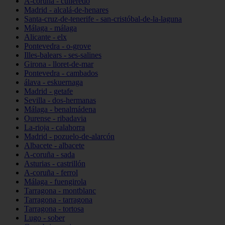
A-coruña - culleredo
Madrid - alcalá-de-henares
Santa-cruz-de-tenerife - san-cristóbal-de-la-laguna
Málaga - málaga
Alicante - elx
Pontevedra - o-grove
Illes-balears - ses-salines
Girona - lloret-de-mar
Pontevedra - cambados
álava - eskuernaga
Madrid - getafe
Sevilla - dos-hermanas
Málaga - benalmádena
Ourense - ribadavia
La-rioja - calahorra
Madrid - pozuelo-de-alarcón
Albacete - albacete
A-coruña - sada
Asturias - castrillón
A-coruña - ferrol
Málaga - fuengirola
Tarragona - montblanc
Tarragona - tarragona
Tarragona - tortosa
Lugo - sober