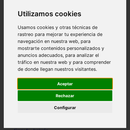
Santa-cruz-de-tenerife - los-llanos-de-aridane
Cantabria - suances
Utilizamos cookies
Sevilla - bormujos
Granada - monachil
Málaga - júzcar
Usamos cookies y otras técnicas de
Huesca - isábena
rastreo para mejorar tu experiencia de
Huesca - alquézar
navegación en nuestra web, para
Huesca - castejón-de-sos
Lleida - alt-àneu
mostrarte contenidos personalizados y
Sevilla - marinaleda
anuncios adecuados, para analizar el
Córdoba - almedinilla
tráfico en nuestra web y para comprender
Navarra - zangoza
Cantabria - arenas-de-iguña
de donde llegan nuestros visitantes.
Barcelona - la-pobla-de-lillet
Murcia - cartagena
Las-palmas - yaiza
Aceptar
Madrid - nuevo-baztán
Sevilla - arahal
Rechazar
Málaga - istán
Valladolid - fuensaldaña
Configurar
Sevilla - salteras
Huesca - biescas
Granada - pampaneira
La-rioja - ezcaray