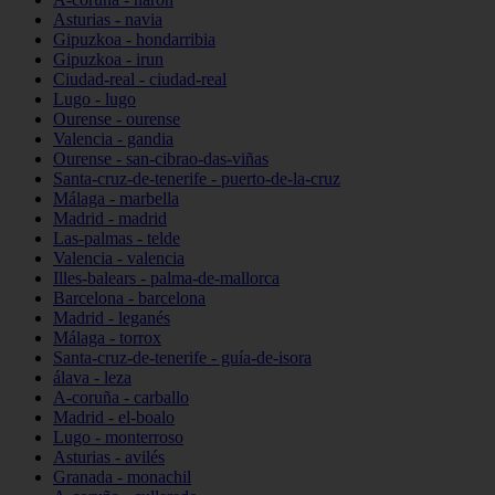
Asturias - navia
Gipuzkoa - hondarribia
Gipuzkoa - irun
Ciudad-real - ciudad-real
Lugo - lugo
Ourense - ourense
Valencia - gandia
Ourense - san-cibrao-das-viñas
Santa-cruz-de-tenerife - puerto-de-la-cruz
Málaga - marbella
Madrid - madrid
Las-palmas - telde
Valencia - valencia
Illes-balears - palma-de-mallorca
Barcelona - barcelona
Madrid - leganés
Málaga - torrox
Santa-cruz-de-tenerife - guía-de-isora
álava - leza
A-coruña - carballo
Madrid - el-boalo
Lugo - monterroso
Asturias - avilés
Granada - monachil