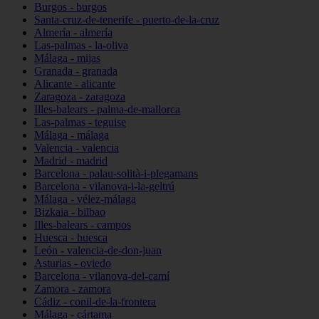
Burgos - burgos
Santa-cruz-de-tenerife - puerto-de-la-cruz
Almería - almería
Las-palmas - la-oliva
Málaga - mijas
Granada - granada
Alicante - alicante
Zaragoza - zaragoza
Illes-balears - palma-de-mallorca
Las-palmas - teguise
Málaga - málaga
Valencia - valencia
Madrid - madrid
Barcelona - palau-solità-i-plegamans
Barcelona - vilanova-i-la-geltrú
Málaga - vélez-málaga
Bizkaia - bilbao
Illes-balears - campos
Huesca - huesca
León - valencia-de-don-juan
Asturias - oviedo
Barcelona - vilanova-del-camí
Zamora - zamora
Cádiz - conil-de-la-frontera
Málaga - cártama