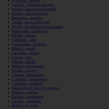
A-coruña - melide
La-rioja - villalobar-de-rioja
Madrid - las-rozas-de-madrid
Huesca - aínsa-sobrarbe
Barcelona - manlleu
Lleida - la-seu-d39urgell
Sevilla - la-puebla-de-los-infantes
Pontevedra - cambados
Melilla - melilla
Gipuzkoa - orio
Guadalajara - sigüenza
Madrid - getafe
Castellón - orpesa
Girona - pals
Murcia - librilla
Málaga - montejaque
Sevilla - olivares
Almería - benahadux
Cantabria - torrelavega
Castellón - benlloch
Santa-cruz-de-tenerife - güímar
Málaga - mollina
Bizkaia - portugalete
La-rioja - calahorra
Murcia - la-unión