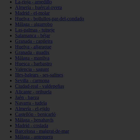
La-rioja - arnedillo
Almería - huércal-overa
Madrid - el-molar
Huelva - bollullos-par-del-condado
Málaga - algarrobo
Las-palmas - tuineje
Salamanca - béjar
Granada - capileira
Huelva - aljaraque
Granada - guadix
Málaga - manilva
Huesca - barbastro
Valencia - sagunt
Illes-balears - ses-salines
Sevilla - carmona
Ciudad-real - valdepeñas
Alicante - orihuela
Jaén - baeza
Navarra - tudela
Almería - el-ejido
Castellón - benicarló
Málaga - benahavís
Madrid - coslada
Barcelona - malgrat-de-mar
Málaga - antequera