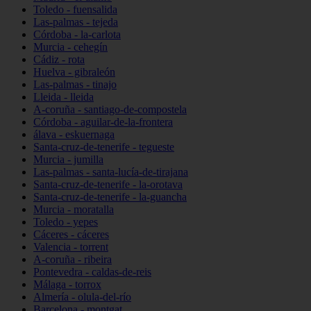
Toledo - fuensalida
Las-palmas - tejeda
Córdoba - la-carlota
Murcia - cehegín
Cádiz - rota
Huelva - gibraleón
Las-palmas - tinajo
Lleida - lleida
A-coruña - santiago-de-compostela
Córdoba - aguilar-de-la-frontera
álava - eskuernaga
Santa-cruz-de-tenerife - tegueste
Murcia - jumilla
Las-palmas - santa-lucía-de-tirajana
Santa-cruz-de-tenerife - la-orotava
Santa-cruz-de-tenerife - la-guancha
Murcia - moratalla
Toledo - yepes
Cáceres - cáceres
Valencia - torrent
A-coruña - ribeira
Pontevedra - caldas-de-reis
Málaga - torrox
Almería - olula-del-río
Barcelona - montgat