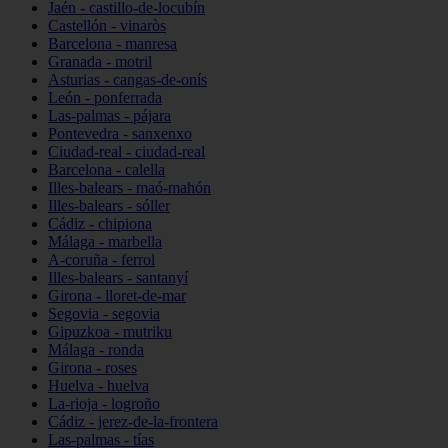
Jaén - castillo-de-locubín
Castellón - vinaròs
Barcelona - manresa
Granada - motril
Asturias - cangas-de-onís
León - ponferrada
Las-palmas - pájara
Pontevedra - sanxenxo
Ciudad-real - ciudad-real
Barcelona - calella
Illes-balears - maó-mahón
Illes-balears - sóller
Cádiz - chipiona
Málaga - marbella
A-coruña - ferrol
Illes-balears - santanyí
Girona - lloret-de-mar
Segovia - segovia
Gipuzkoa - mutriku
Málaga - ronda
Girona - roses
Huelva - huelva
La-rioja - logroño
Cádiz - jerez-de-la-frontera
Las-palmas - tías