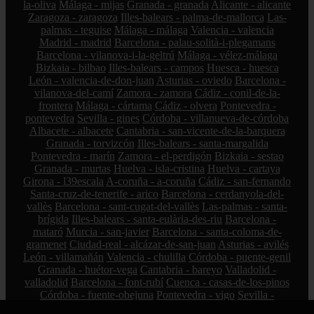
la-oliva
Málaga - mijas
Granada - granada
Alicante - alicante
Zaragoza - zaragoza
Illes-balears - palma-de-mallorca
Las-
palmas - teguise
Málaga - málaga
Valencia - valencia
Madrid - madrid
Barcelona - palau-solità-i-plegamans
Barcelona - vilanova-i-la-geltrú
Málaga - vélez-málaga
Bizkaia - bilbao
Illes-balears - campos
Huesca - huesca
León - valencia-de-don-juan
Asturias - oviedo
Barcelona -
vilanova-del-camí
Zamora - zamora
Cádiz - conil-de-la-
frontera
Málaga - cártama
Cádiz - olvera
Pontevedra -
pontevedra
Sevilla - gines
Córdoba - villanueva-de-córdoba
Albacete - albacete
Cantabria - san-vicente-de-la-barquera
Granada - torvizcón
Illes-balears - santa-margalida
Pontevedra - marín
Zamora - el-perdigón
Bizkaia - sestao
Granada - murtas
Huelva - isla-cristina
Huelva - cartaya
Girona - l39escala
A-coruña - a-coruña
Cádiz - san-fernando
Santa-cruz-de-tenerife - arico
Barcelona - cerdanyola-del-
vallès
Barcelona - sant-cugat-del-vallès
Las-palmas - santa-
brígida
Illes-balears - santa-eulària-des-riu
Barcelona -
mataró
Murcia - san-javier
Barcelona - santa-coloma-de-
gramenet
Ciudad-real - alcázar-de-san-juan
Asturias - avilés
León - villamañán
Valencia - chulilla
Córdoba - puente-genil
Granada - huétor-vega
Cantabria - bareyo
Valladolid -
valladolid
Barcelona - font-rubí
Cuenca - casas-de-los-pinos
Córdoba - fuente-obejuna
Pontevedra - vigo
Sevilla -
tomares
Huelva - cortegana
Zamora - pobladura-del-valle