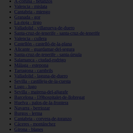
A-coruña - betanzos
Valencia - mislata
Cantabria - miengo
Granada - gor
La-rioja - tirgo
Valladolid - villanueva-de-duero
Santa-cruz-de-tenerife - santa-cruz-de-tenerife
Valencia - cullera
Castellón - castelló-de-la-plana
Alicante - guardamar-del-segura
Santa-cruz-de-tenerife - santa-úrsula
Salamanca - ciudad-rodrigo
Málaga - estepona
Tarragona - cambrils
Valladolid - laguna-de-duero
Sevilla - castilleja-de-la-cuesta
Lugo - lugo
Sevilla - mairena-del-aljarafe
Barcelona - l39hospitalet-de-llobregat
Huelva - palos-de-la-frontera
Navarra - berriozar
Burgos - lerma
Cantabria - corvera-de-toranzo
Cáceres - montánchez
Girona - blanes