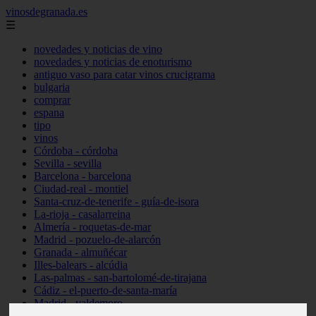
vinosdegranada.es
☰
novedades y noticias de vino
novedades y noticias de enoturismo
antiguo vaso para catar vinos crucigrama
bulgaria
comprar
espana
tipo
vinos
Córdoba - córdoba
Sevilla - sevilla
Barcelona - barcelona
Ciudad-real - montiel
Santa-cruz-de-tenerife - guía-de-isora
La-rioja - casalarreina
Almería - roquetas-de-mar
Madrid - pozuelo-de-alarcón
Granada - almuñécar
Illes-balears - alcúdia
Las-palmas - san-bartolomé-de-tirajana
Cádiz - el-puerto-de-santa-maría
Madrid - valdemoro
Granada - pulianas