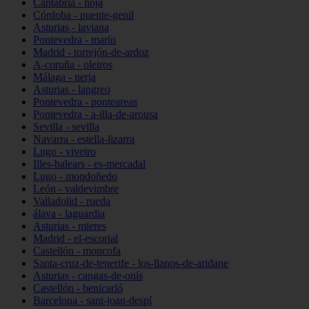
Cantabria - noja
Córdoba - puente-genil
Asturias - laviana
Pontevedra - marín
Madrid - torrejón-de-ardoz
A-coruña - oleiros
Málaga - nerja
Asturias - langreo
Pontevedra - ponteareas
Pontevedra - a-illa-de-arousa
Sevilla - sevilla
Navarra - estella-lizarra
Lugo - viveiro
Illes-balears - es-mercadal
Lugo - mondoñedo
León - valdevimbre
Valladolid - rueda
álava - laguardia
Asturias - mieres
Madrid - el-escorial
Castellón - moncofa
Santa-cruz-de-tenerife - los-llanos-de-aridane
Asturias - cangas-de-onís
Castellón - benicarló
Barcelona - sant-joan-despí