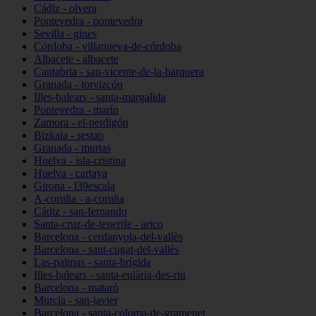
Cádiz - olvera
Pontevedra - pontevedra
Sevilla - gines
Córdoba - villanueva-de-córdoba
Albacete - albacete
Cantabria - san-vicente-de-la-barquera
Granada - torvizcón
Illes-balears - santa-margalida
Pontevedra - marín
Zamora - el-perdigón
Bizkaia - sestao
Granada - murtas
Huelva - isla-cristina
Huelva - cartaya
Girona - l39escala
A-coruña - a-coruña
Cádiz - san-fernando
Santa-cruz-de-tenerife - arico
Barcelona - cerdanyola-del-vallès
Barcelona - sant-cugat-del-vallès
Las-palmas - santa-brígida
Illes-balears - santa-eulària-des-riu
Barcelona - mataró
Murcia - san-javier
Barcelona - santa-coloma-de-gramenet