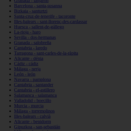
Granada - lanjarón
Barcelona - santa-susanna
Bizkaia - santurtzi
Santa-cruz-de-tenerife - tacoronte
Illes-balears - sant-llorenç-des-cardassar
Huesca - sallent-de-gállego
La-rioja - haro
Sevilla - dos-hermanas
Granada - salobreña
Cantabria - laredo
Tarragona - sant-carles-de-la-ràpita
Alicante - dénia
Cádiz - cádiz
Málaga - nerja
León - león
Navarra - pamplona
Cantabria - santander
Cantabria - el-astillero
Salamanca - salamanca
Valladolid - boecillo
Murcia - murcia
Málaga - torremolinos
Illes-balears - calvià
Alicante - benidorm
Gipuzkoa - san-sebastián