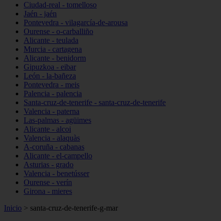
Ciudad-real - tomelloso
Jaén - jaén
Pontevedra - vilagarcía-de-arousa
Ourense - o-carballiño
Alicante - teulada
Murcia - cartagena
Alicante - benidorm
Gipuzkoa - eibar
León - la-bañeza
Pontevedra - meis
Palencia - palencia
Santa-cruz-de-tenerife - santa-cruz-de-tenerife
Valencia - paterna
Las-palmas - agüimes
Alicante - alcoi
Valencia - alaquàs
A-coruña - cabanas
Alicante - el-campello
Asturias - grado
Valencia - benetússer
Ourense - verín
Girona - mieres
Inicio
>
santa-cruz-de-tenerife-g-mar