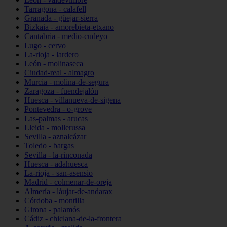
Tarragona - calafell
Granada - güejar-sierra
Bizkaia - amorebieta-etxano
Cantabria - medio-cudeyo
Lugo - cervo
La-rioja - lardero
León - molinaseca
Ciudad-real - almagro
Murcia - molina-de-segura
Zaragoza - fuendejalón
Huesca - villanueva-de-sigena
Pontevedra - o-grove
Las-palmas - arucas
Lleida - mollerussa
Sevilla - aznalcázar
Toledo - bargas
Sevilla - la-rinconada
Huesca - adahuesca
La-rioja - san-asensio
Madrid - colmenar-de-oreja
Almería - láujar-de-andarax
Córdoba - montilla
Girona - palamós
Cádiz - chiclana-de-la-frontera