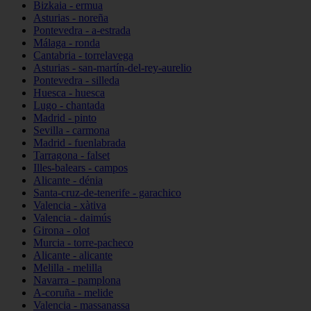
Bizkaia - ermua
Asturias - noreña
Pontevedra - a-estrada
Málaga - ronda
Cantabria - torrelavega
Asturias - san-martín-del-rey-aurelio
Pontevedra - silleda
Huesca - huesca
Lugo - chantada
Madrid - pinto
Sevilla - carmona
Madrid - fuenlabrada
Tarragona - falset
Illes-balears - campos
Alicante - dénia
Santa-cruz-de-tenerife - garachico
Valencia - xàtiva
Valencia - daimús
Girona - olot
Murcia - torre-pacheco
Alicante - alicante
Melilla - melilla
Navarra - pamplona
A-coruña - melide
Valencia - massanassa