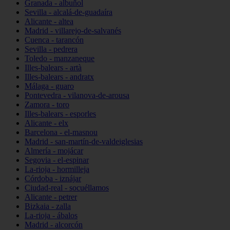
Granada - albuñol
Sevilla - alcalá-de-guadaíra
Alicante - altea
Madrid - villarejo-de-salvanés
Cuenca - tarancón
Sevilla - pedrera
Toledo - manzaneque
Illes-balears - artà
Illes-balears - andratx
Málaga - guaro
Pontevedra - vilanova-de-arousa
Zamora - toro
Illes-balears - esporles
Alicante - elx
Barcelona - el-masnou
Madrid - san-martín-de-valdeiglesias
Almería - mojácar
Segovia - el-espinar
La-rioja - hormilleja
Córdoba - iznájar
Ciudad-real - socuéllamos
Alicante - petrer
Bizkaia - zalla
La-rioja - ábalos
Madrid - alcorcón