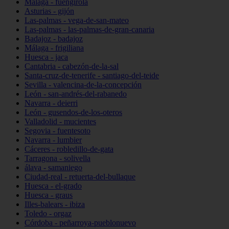
Málaga - fuengirola
Asturias - gijón
Las-palmas - vega-de-san-mateo
Las-palmas - las-palmas-de-gran-canaria
Badajoz - badajoz
Málaga - frigiliana
Huesca - jaca
Cantabria - cabezón-de-la-sal
Santa-cruz-de-tenerife - santiago-del-teide
Sevilla - valencina-de-la-concepción
León - san-andrés-del-rabanedo
Navarra - deierri
León - gusendos-de-los-oteros
Valladolid - mucientes
Segovia - fuentesoto
Navarra - lumbier
Cáceres - robledillo-de-gata
Tarragona - solivella
álava - samaniego
Ciudad-real - retuerta-del-bullaque
Huesca - el-grado
Huesca - graus
Illes-balears - ibiza
Toledo - orgaz
Córdoba - peñarroya-pueblonuevo