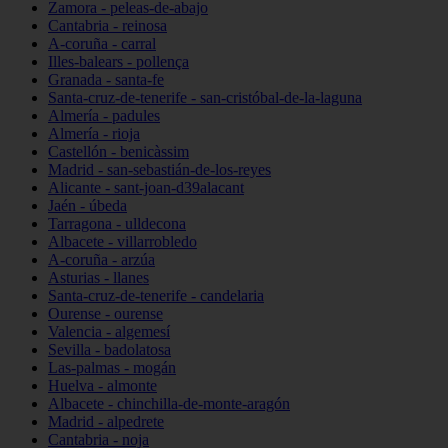
Zamora - peleas-de-abajo
Cantabria - reinosa
A-coruña - carral
Illes-balears - pollença
Granada - santa-fe
Santa-cruz-de-tenerife - san-cristóbal-de-la-laguna
Almería - padules
Almería - rioja
Castellón - benicàssim
Madrid - san-sebastián-de-los-reyes
Alicante - sant-joan-d39alacant
Jaén - úbeda
Tarragona - ulldecona
Albacete - villarrobledo
A-coruña - arzúa
Asturias - llanes
Santa-cruz-de-tenerife - candelaria
Ourense - ourense
Valencia - algemesí
Sevilla - badolatosa
Las-palmas - mogán
Huelva - almonte
Albacete - chinchilla-de-monte-aragón
Madrid - alpedrete
Cantabria - noja