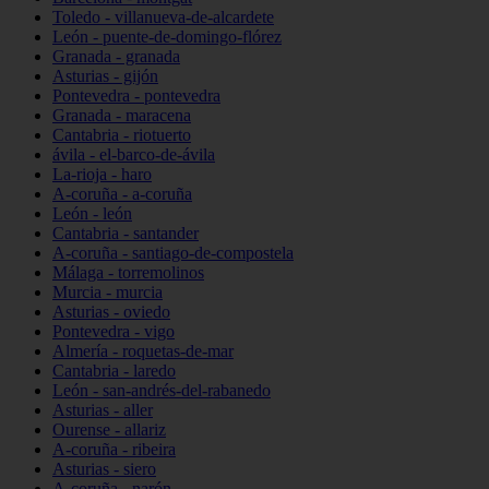
Toledo - villanueva-de-alcardete
León - puente-de-domingo-flórez
Granada - granada
Asturias - gijón
Pontevedra - pontevedra
Granada - maracena
Cantabria - riotuerto
ávila - el-barco-de-ávila
La-rioja - haro
A-coruña - a-coruña
León - león
Cantabria - santander
A-coruña - santiago-de-compostela
Málaga - torremolinos
Murcia - murcia
Asturias - oviedo
Pontevedra - vigo
Almería - roquetas-de-mar
Cantabria - laredo
León - san-andrés-del-rabanedo
Asturias - aller
Ourense - allariz
A-coruña - ribeira
Asturias - siero
A-coruña - narón