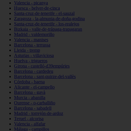
Valencia - picanya
Huesca - belver-de-cinca
Santa-cruz-de-tenerife - el-sauzal
Zaragoza - la-almunia-de-doña-godina
Santa-cruz-de-tenerife - los-realejos
Bizkaia - valle-de-trápaga-trapagaran
Madrid - valdemorillo
Valencia - manises
Barcelona - terrassa
Lleida - tremp
Asturias - villaviciosa
Huelva - trigueros
Girona - castelló-d39empúries
Barcelona - cardedeu
Barcelona - sant-quirze-del-vallès
Córdoba - baena
Alicante - el-campello
Barcelona - gavà
Murcia - abanilla
Ourense - o-carballiño
Barcelona - sabadell
Madrid - torrejón-de-ardoz
Teruel - alcorisa
Valencia - alfafar
Málaga - campillos