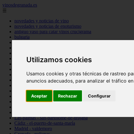
vinosdegranada.es
☰
novedades y noticias de vino
novedades y noticias de enoturismo
antiguo vaso para catar vinos crucigrama
bulgaria
comprar
espana
tipo
Utilizamos cookies
vinos
Córdoba - córdoba
Sevilla - sevilla
Usamos cookies y otras técnicas de rastreo pa
Barcelona - barcelona
Ciudad-real - montiel
anuncios adecuados, para analizar el tráfico e
Santa-cruz-de-tenerife - guía-de-isora
La-rioja - casalarreina
Aceptar
Rechazar
Configurar
Almería - roquetas-de-mar
Madrid - pozuelo-de-alarcón
Granada - almuñécar
Illes-balears - alcúdia
Las-palmas - san-bartolomé-de-tirajana
Cádiz - el-puerto-de-santa-maría
Madrid - valdemoro
Granada - pulianas