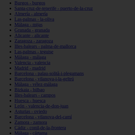
Burgos - burgos
Santa-cruz-de-tenerife - puerto-de-la-cruz
Almería - almería
Las-palmas - la-oliva
Málaga - mijas
Granada - granada
Alicante - alicante
Zaragoza - zaragoza
Illes-balears - palma-de-mallorca
Las-palmas - teguise
Málaga - málaga
Valencia - valencia
Madrid - madrid
Barcelona - palau-solità-i-plegamans
Barcelona - vilanova-i-la-geltrú
Málaga - vélez-málaga
Bizkaia - bilbao
Illes-balears - campos
Huesca - huesca
León - valencia-de-don-juan
Asturias - oviedo
Barcelona - vilanova-del-camí
Zamora - zamora
Cádiz - conil-de-la-frontera
Málaga - cártama