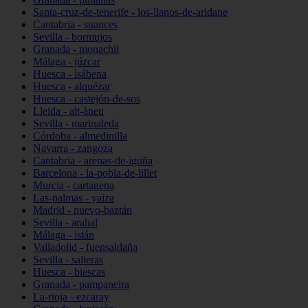
Santa-cruz-de-tenerife - los-llanos-de-aridane
Cantabria - suances
Sevilla - bormujos
Granada - monachil
Málaga - júzcar
Huesca - isábena
Huesca - alquézar
Huesca - castejón-de-sos
Lleida - alt-àneu
Sevilla - marinaleda
Córdoba - almedinilla
Navarra - zangoza
Cantabria - arenas-de-iguña
Barcelona - la-pobla-de-lillet
Murcia - cartagena
Las-palmas - yaiza
Madrid - nuevo-baztán
Sevilla - arahal
Málaga - istán
Valladolid - fuensaldaña
Sevilla - salteras
Huesca - biescas
Granada - pampaneira
La-rioja - ezcaray