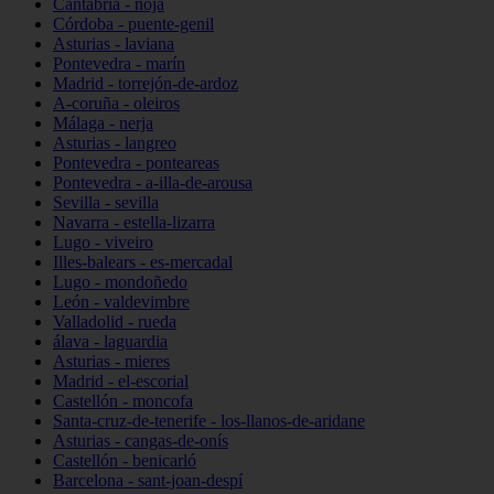
Cantabria - noja
Córdoba - puente-genil
Asturias - laviana
Pontevedra - marín
Madrid - torrejón-de-ardoz
A-coruña - oleiros
Málaga - nerja
Asturias - langreo
Pontevedra - ponteareas
Pontevedra - a-illa-de-arousa
Sevilla - sevilla
Navarra - estella-lizarra
Lugo - viveiro
Illes-balears - es-mercadal
Lugo - mondoñedo
León - valdevimbre
Valladolid - rueda
álava - laguardia
Asturias - mieres
Madrid - el-escorial
Castellón - moncofa
Santa-cruz-de-tenerife - los-llanos-de-aridane
Asturias - cangas-de-onís
Castellón - benicarló
Barcelona - sant-joan-despí