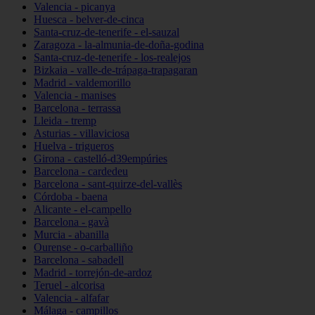
Valencia - picanya
Huesca - belver-de-cinca
Santa-cruz-de-tenerife - el-sauzal
Zaragoza - la-almunia-de-doña-godina
Santa-cruz-de-tenerife - los-realejos
Bizkaia - valle-de-trápaga-trapagaran
Madrid - valdemorillo
Valencia - manises
Barcelona - terrassa
Lleida - tremp
Asturias - villaviciosa
Huelva - trigueros
Girona - castelló-d39empúries
Barcelona - cardedeu
Barcelona - sant-quirze-del-vallès
Córdoba - baena
Alicante - el-campello
Barcelona - gavà
Murcia - abanilla
Ourense - o-carballiño
Barcelona - sabadell
Madrid - torrejón-de-ardoz
Teruel - alcorisa
Valencia - alfafar
Málaga - campillos