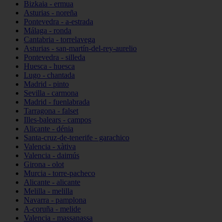
Bizkaia - ermua
Asturias - noreña
Pontevedra - a-estrada
Málaga - ronda
Cantabria - torrelavega
Asturias - san-martín-del-rey-aurelio
Pontevedra - silleda
Huesca - huesca
Lugo - chantada
Madrid - pinto
Sevilla - carmona
Madrid - fuenlabrada
Tarragona - falset
Illes-balears - campos
Alicante - dénia
Santa-cruz-de-tenerife - garachico
Valencia - xàtiva
Valencia - daimús
Girona - olot
Murcia - torre-pacheco
Alicante - alicante
Melilla - melilla
Navarra - pamplona
A-coruña - melide
Valencia - massanassa