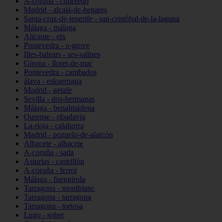
A-coruña - culleredo
Madrid - alcalá-de-henares
Santa-cruz-de-tenerife - san-cristóbal-de-la-laguna
Málaga - málaga
Alicante - elx
Pontevedra - o-grove
Illes-balears - ses-salines
Girona - lloret-de-mar
Pontevedra - cambados
álava - eskuernaga
Madrid - getafe
Sevilla - dos-hermanas
Málaga - benalmádena
Ourense - ribadavia
La-rioja - calahorra
Madrid - pozuelo-de-alarcón
Albacete - albacete
A-coruña - sada
Asturias - castrillón
A-coruña - ferrol
Málaga - fuengirola
Tarragona - montblanc
Tarragona - tarragona
Tarragona - tortosa
Lugo - sober