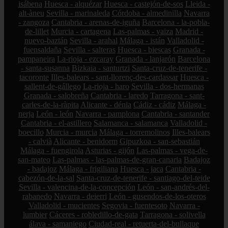
isábena
Huesca - alquézar
Huesca - castejón-de-sos
Lleida -
alt-àneu
Sevilla - marinaleda
Córdoba - almedinilla
Navarra
- zangoza
Cantabria - arenas-de-iguña
Barcelona - la-pobla-
de-lillet
Murcia - cartagena
Las-palmas - yaiza
Madrid -
nuevo-baztán
Sevilla - arahal
Málaga - istán
Valladolid -
fuensaldaña
Sevilla - salteras
Huesca - biescas
Granada -
pampaneira
La-rioja - ezcaray
Granada - lanjarón
Barcelona
- santa-susanna
Bizkaia - santurtzi
Santa-cruz-de-tenerife -
tacoronte
Illes-balears - sant-llorenç-des-cardassar
Huesca -
sallent-de-gállego
La-rioja - haro
Sevilla - dos-hermanas
Granada - salobreña
Cantabria - laredo
Tarragona - sant-
carles-de-la-ràpita
Alicante - dénia
Cádiz - cádiz
Málaga -
nerja
León - león
Navarra - pamplona
Cantabria - santander
Cantabria - el-astillero
Salamanca - salamanca
Valladolid -
boecillo
Murcia - murcia
Málaga - torremolinos
Illes-balears
- calvià
Alicante - benidorm
Gipuzkoa - san-sebastián
Málaga - fuengirola
Asturias - gijón
Las-palmas - vega-de-
san-mateo
Las-palmas - las-palmas-de-gran-canaria
Badajoz
- badajoz
Málaga - frigiliana
Huesca - jaca
Cantabria -
cabezón-de-la-sal
Santa-cruz-de-tenerife - santiago-del-teide
Sevilla - valencina-de-la-concepción
León - san-andrés-del-
rabanedo
Navarra - deierri
León - gusendos-de-los-oteros
Valladolid - mucientes
Segovia - fuentesoto
Navarra -
lumbier
Cáceres - robledillo-de-gata
Tarragona - solivella
álava - samaniego
Ciudad-real - retuerta-del-bullaque