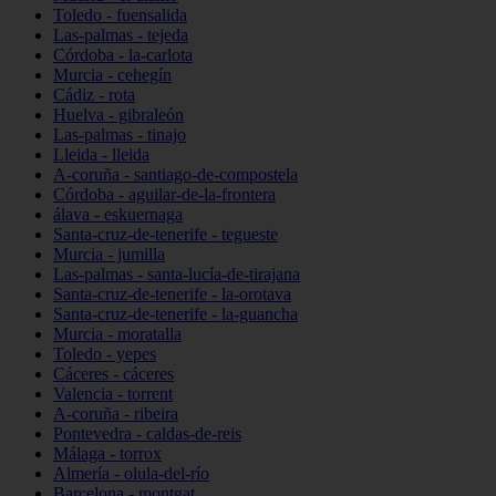
Toledo - fuensalida
Las-palmas - tejeda
Córdoba - la-carlota
Murcia - cehegín
Cádiz - rota
Huelva - gibraleón
Las-palmas - tinajo
Lleida - lleida
A-coruña - santiago-de-compostela
Córdoba - aguilar-de-la-frontera
álava - eskuernaga
Santa-cruz-de-tenerife - tegueste
Murcia - jumilla
Las-palmas - santa-lucía-de-tirajana
Santa-cruz-de-tenerife - la-orotava
Santa-cruz-de-tenerife - la-guancha
Murcia - moratalla
Toledo - yepes
Cáceres - cáceres
Valencia - torrent
A-coruña - ribeira
Pontevedra - caldas-de-reis
Málaga - torrox
Almería - olula-del-río
Barcelona - montgat