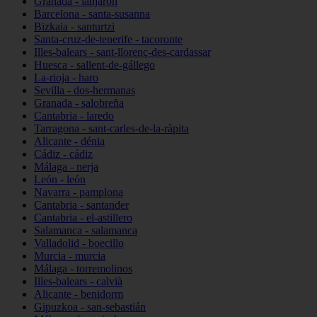
Granada - lanjarón
Barcelona - santa-susanna
Bizkaia - santurtzi
Santa-cruz-de-tenerife - tacoronte
Illes-balears - sant-llorenç-des-cardassar
Huesca - sallent-de-gállego
La-rioja - haro
Sevilla - dos-hermanas
Granada - salobreña
Cantabria - laredo
Tarragona - sant-carles-de-la-ràpita
Alicante - dénia
Cádiz - cádiz
Málaga - nerja
León - león
Navarra - pamplona
Cantabria - santander
Cantabria - el-astillero
Salamanca - salamanca
Valladolid - boecillo
Murcia - murcia
Málaga - torremolinos
Illes-balears - calvià
Alicante - benidorm
Gipuzkoa - san-sebastián