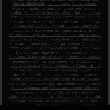
Murcia - librilla
Málaga - montejaque
Sevilla - olivares
Almería - benahadux
Cantabria - torrelavega
Castellón -
benlloch
Santa-cruz-de-tenerife - güímar
Málaga - mollina
Bizkaia - portugalete
La-rioja - calahorra
Murcia - la-unión
A-coruña - betanzos
Valencia - mislata
Cantabria - miengo
Granada - gor
La-rioja - tirgo
Valladolid - villanueva-de-
duero
Santa-cruz-de-tenerife - santa-cruz-de-tenerife
Valencia - cullera
Castellón - castelló-de-la-plana
Alicante -
guardamar-del-segura
Santa-cruz-de-tenerife - santa-úrsula
Salamanca - ciudad-rodrigo
Málaga - estepona
Tarragona -
cambrils
Valladolid - laguna-de-duero
Sevilla - castilleja-de-
la-cuesta
Lugo - lugo
Sevilla - mairena-del-aljarafe
Barcelona - l39hospitalet-de-llobregat
Huelva - palos-de-la-
frontera
Navarra - berriozar
Burgos - lerma
Cantabria -
corvera-de-toranzo
Cáceres - montánchez
Girona - blanes
Granada - albuñol
Sevilla - alcalá-de-guadaíra
Alicante -
altea
Madrid - villarejo-de-salvanés
Cuenca - tarancón
Sevilla - pedrera
Toledo - manzaneque
Illes-balears - artà
Illes-balears - andratx
Málaga - guaro
Pontevedra - vilanova-
de-arousa
Zamora - toro
Illes-balears - esporles
Alicante -
elx
Barcelona - el-masnou
Madrid - san-martín-de-
valdeiglesias
Almería - mojácar
Segovia - el-espinar
La-rioja
- hormilleja
Córdoba - iznájar
Ciudad-real - socuéllamos
Alicante - petrer
Bizkaia - zalla
La-rioja - ábalos
Madrid -
alcorcón
Zamora - peleas-de-abajo
Cantabria - reinosa
A-