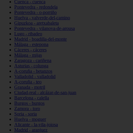
Cuenca - cuenca
Pontevedra - redondela
Pontevedra - o-porriño
Huelva - valverde-del-camino
Gipuzkoa - aretxabaleta
Pontevedra - vilanova-de-arousa
Lugo - ribadeo
Madrid - boadilla-del-monte
Málaga - estepona
Cáceres - cáceres
Málaga - mijas
Zaragoza - cariñena
Asturias - colunga
A-coruña - betanzos
Valladolid - valladolid
A-coruña - teo
Granada - motril
Ciudad-real - alcázar-de-san-juan
Barcelona - calella
Burgos - burgos
Zamora - toro
Soria - soria
Huelva - moguer
Alicante - la-vila-joiosa
Madrid - aranjuez