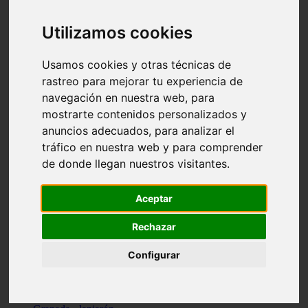
Santa-cruz-de-tenerife - los-llanos-de-aridane
Cantabria - suances
Utilizamos cookies
Sevilla - bormujos
Granada - monachil
Málaga - júzcar
Usamos cookies y otras técnicas de
Huesca - isábena
rastreo para mejorar tu experiencia de
Huesca - alquézar
navegación en nuestra web, para
Huesca - castejón-de-sos
Lleida - alt-àneu
mostrarte contenidos personalizados y
Sevilla - marinaleda
anuncios adecuados, para analizar el
Córdoba - almedinilla
tráfico en nuestra web y para comprender
Navarra - zangoza
Cantabria - arenas-de-iguña
de donde llegan nuestros visitantes.
Barcelona - la-pobla-de-lillet
Murcia - cartagena
Las-palmas - yaiza
Aceptar
Madrid - nuevo-baztán
Sevilla - arahal
Rechazar
Málaga - istán
Valladolid - fuensaldaña
Configurar
Sevilla - salteras
Huesca - biescas
Granada - pampaneira
La-rioja - ezcaray