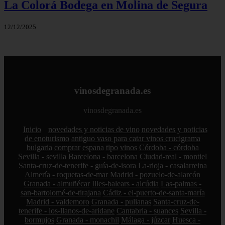
La Colorá Bodega en Molina de Segura
12/12/2025
vinosdegranada.es
vinosdegranada.es
Inicio
novedades y noticias de vino
novedades y noticias
de enoturismo
antiguo vaso para catar vinos crucigrama
bulgaria
comprar
espana
tipo
vinos
Córdoba - córdoba
Sevilla - sevilla
Barcelona - barcelona
Ciudad-real - montiel
Santa-cruz-de-tenerife - guía-de-isora
La-rioja - casalarreina
Almería - roquetas-de-mar
Madrid - pozuelo-de-alarcón
Granada - almuñécar
Illes-balears - alcúdia
Las-palmas -
san-bartolomé-de-tirajana
Cádiz - el-puerto-de-santa-maría
Madrid - valdemoro
Granada - pulianas
Santa-cruz-de-
tenerife - los-llanos-de-aridane
Cantabria - suances
Sevilla -
bormujos
Granada - monachil
Málaga - júzcar
Huesca -