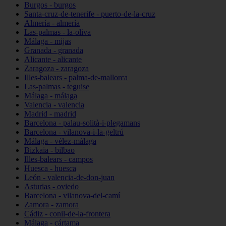
Burgos - burgos
Santa-cruz-de-tenerife - puerto-de-la-cruz
Almería - almería
Las-palmas - la-oliva
Málaga - mijas
Granada - granada
Alicante - alicante
Zaragoza - zaragoza
Illes-balears - palma-de-mallorca
Las-palmas - teguise
Málaga - málaga
Valencia - valencia
Madrid - madrid
Barcelona - palau-solità-i-plegamans
Barcelona - vilanova-i-la-geltrú
Málaga - vélez-málaga
Bizkaia - bilbao
Illes-balears - campos
Huesca - huesca
León - valencia-de-don-juan
Asturias - oviedo
Barcelona - vilanova-del-camí
Zamora - zamora
Cádiz - conil-de-la-frontera
Málaga - cártama