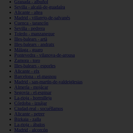
Granada - albuñol
Sevilla - alcalá-de-guadaíra
Alicante - altea
Madrid - villarejo-de-salvanés
Cuenca - tarancón
Sevilla - pedrera
Toledo - manzaneque
Illes-balears - artà
Illes-balears - andratx
Málaga - guaro
Pontevedra - vilanova-de-arousa
Zamora - toro
Illes-balears - esporles
Alicante - elx
Barcelona - el-masnou
Madrid - san-martín-de-valdeiglesias
Almería - mojácar
Segovia - el-espinar
La-rioja - hormilleja
Córdoba - iznájar
Ciudad-real - socuéllamos
Alicante - petrer
Bizkaia - zalla
La-rioja - ábalos
Madrid - alcorcón