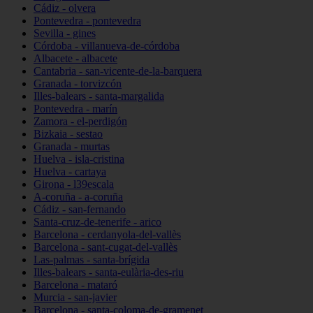
Cádiz - olvera
Pontevedra - pontevedra
Sevilla - gines
Córdoba - villanueva-de-córdoba
Albacete - albacete
Cantabria - san-vicente-de-la-barquera
Granada - torvizcón
Illes-balears - santa-margalida
Pontevedra - marín
Zamora - el-perdigón
Bizkaia - sestao
Granada - murtas
Huelva - isla-cristina
Huelva - cartaya
Girona - l39escala
A-coruña - a-coruña
Cádiz - san-fernando
Santa-cruz-de-tenerife - arico
Barcelona - cerdanyola-del-vallès
Barcelona - sant-cugat-del-vallès
Las-palmas - santa-brígida
Illes-balears - santa-eulària-des-riu
Barcelona - mataró
Murcia - san-javier
Barcelona - santa-coloma-de-gramenet