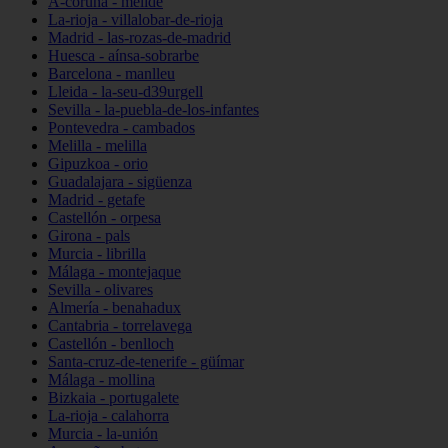
A-coruña - melide
La-rioja - villalobar-de-rioja
Madrid - las-rozas-de-madrid
Huesca - aínsa-sobrarbe
Barcelona - manlleu
Lleida - la-seu-d39urgell
Sevilla - la-puebla-de-los-infantes
Pontevedra - cambados
Melilla - melilla
Gipuzkoa - orio
Guadalajara - sigüenza
Madrid - getafe
Castellón - orpesa
Girona - pals
Murcia - librilla
Málaga - montejaque
Sevilla - olivares
Almería - benahadux
Cantabria - torrelavega
Castellón - benlloch
Santa-cruz-de-tenerife - güímar
Málaga - mollina
Bizkaia - portugalete
La-rioja - calahorra
Murcia - la-unión