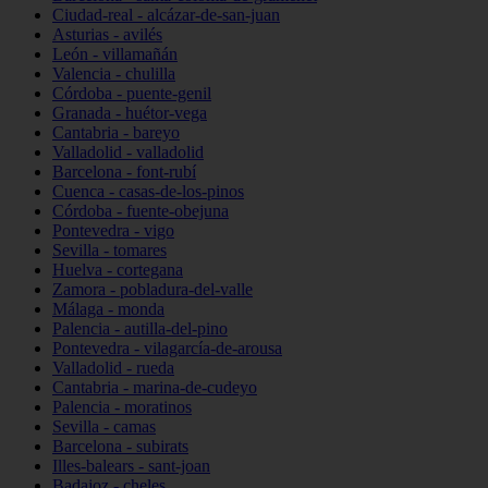
Ciudad-real - alcázar-de-san-juan
Asturias - avilés
León - villamañán
Valencia - chulilla
Córdoba - puente-genil
Granada - huétor-vega
Cantabria - bareyo
Valladolid - valladolid
Barcelona - font-rubí
Cuenca - casas-de-los-pinos
Córdoba - fuente-obejuna
Pontevedra - vigo
Sevilla - tomares
Huelva - cortegana
Zamora - pobladura-del-valle
Málaga - monda
Palencia - autilla-del-pino
Pontevedra - vilagarcía-de-arousa
Valladolid - rueda
Cantabria - marina-de-cudeyo
Palencia - moratinos
Sevilla - camas
Barcelona - subirats
Illes-balears - sant-joan
Badajoz - cheles