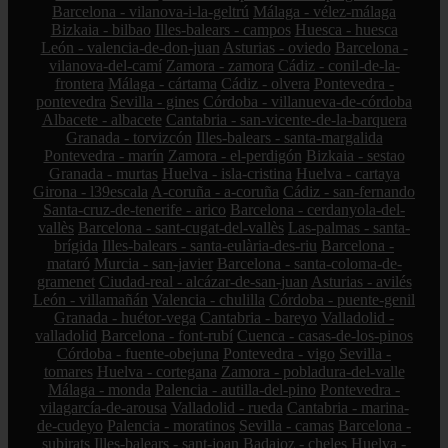
Barcelona - vilanova-i-la-geltrú
Málaga - vélez-málaga
Bizkaia - bilbao
Illes-balears - campos
Huesca - huesca
León - valencia-de-don-juan
Asturias - oviedo
Barcelona -
vilanova-del-camí
Zamora - zamora
Cádiz - conil-de-la-
frontera
Málaga - cártama
Cádiz - olvera
Pontevedra -
pontevedra
Sevilla - gines
Córdoba - villanueva-de-córdoba
Albacete - albacete
Cantabria - san-vicente-de-la-barquera
Granada - torvizcón
Illes-balears - santa-margalida
Pontevedra - marín
Zamora - el-perdigón
Bizkaia - sestao
Granada - murtas
Huelva - isla-cristina
Huelva - cartaya
Girona - l39escala
A-coruña - a-coruña
Cádiz - san-fernando
Santa-cruz-de-tenerife - arico
Barcelona - cerdanyola-del-
vallès
Barcelona - sant-cugat-del-vallès
Las-palmas - santa-
brígida
Illes-balears - santa-eulària-des-riu
Barcelona -
mataró
Murcia - san-javier
Barcelona - santa-coloma-de-
gramenet
Ciudad-real - alcázar-de-san-juan
Asturias - avilés
León - villamañán
Valencia - chulilla
Córdoba - puente-genil
Granada - huétor-vega
Cantabria - bareyo
Valladolid -
valladolid
Barcelona - font-rubí
Cuenca - casas-de-los-pinos
Córdoba - fuente-obejuna
Pontevedra - vigo
Sevilla -
tomares
Huelva - cortegana
Zamora - pobladura-del-valle
Málaga - monda
Palencia - autilla-del-pino
Pontevedra -
vilagarcía-de-arousa
Valladolid - rueda
Cantabria - marina-
de-cudeyo
Palencia - moratinos
Sevilla - camas
Barcelona -
subirats
Illes-balears - sant-joan
Badajoz - cheles
Huelva -