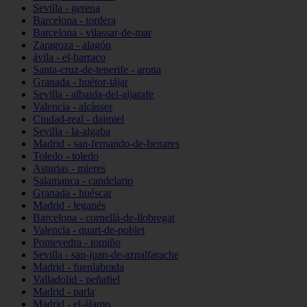
Sevilla - gerena
Barcelona - tordera
Barcelona - vilassar-de-mar
Zaragoza - alagón
ávila - el-barraco
Santa-cruz-de-tenerife - arona
Granada - huétor-tájar
Sevilla - albaida-del-aljarafe
Valencia - alcàsser
Ciudad-real - daimiel
Sevilla - la-algaba
Madrid - san-fernando-de-henares
Toledo - toledo
Asturias - mieres
Salamanca - candelario
Granada - huéscar
Madrid - leganés
Barcelona - cornellà-de-llobregat
Valencia - quart-de-poblet
Pontevedra - tomiño
Sevilla - san-juan-de-aznalfarache
Madrid - fuenlabrada
Valladolid - peñafiel
Madrid - parla
Madrid - el-álamo