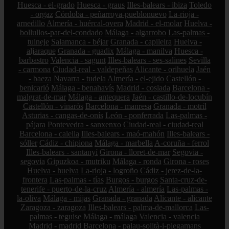
Huesca - el-grado
Huesca - graus
Illes-balears - ibiza
Toledo
- orgaz
Córdoba - peñarroya-pueblonuevo
La-rioja -
arnedillo
Almería - huércal-overa
Madrid - el-molar
Huelva -
bollullos-par-del-condado
Málaga - algarrobo
Las-palmas -
tuineje
Salamanca - béjar
Granada - capileira
Huelva -
aljaraque
Granada - guadix
Málaga - manilva
Huesca -
barbastro
Valencia - sagunt
Illes-balears - ses-salines
Sevilla
- carmona
Ciudad-real - valdepeñas
Alicante - orihuela
Jaén
- baeza
Navarra - tudela
Almería - el-ejido
Castellón -
benicarló
Málaga - benahavís
Madrid - coslada
Barcelona -
malgrat-de-mar
Málaga - antequera
Jaén - castillo-de-locubín
Castellón - vinaròs
Barcelona - manresa
Granada - motril
Asturias - cangas-de-onís
León - ponferrada
Las-palmas -
pájara
Pontevedra - sanxenxo
Ciudad-real - ciudad-real
Barcelona - calella
Illes-balears - maó-mahón
Illes-balears -
sóller
Cádiz - chipiona
Málaga - marbella
A-coruña - ferrol
Illes-balears - santanyí
Girona - lloret-de-mar
Segovia -
segovia
Gipuzkoa - mutriku
Málaga - ronda
Girona - roses
Huelva - huelva
La-rioja - logroño
Cádiz - jerez-de-la-
frontera
Las-palmas - tías
Burgos - burgos
Santa-cruz-de-
tenerife - puerto-de-la-cruz
Almería - almería
Las-palmas -
la-oliva
Málaga - mijas
Granada - granada
Alicante - alicante
Zaragoza - zaragoza
Illes-balears - palma-de-mallorca
Las-
palmas - teguise
Málaga - málaga
Valencia - valencia
Madrid - madrid
Barcelona - palau-solità-i-plegamans