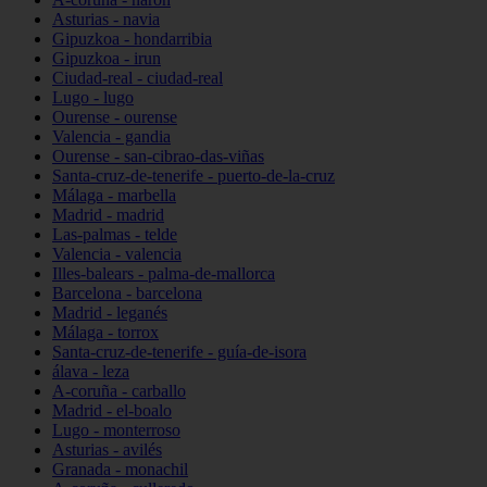
Asturias - navia
Gipuzkoa - hondarribia
Gipuzkoa - irun
Ciudad-real - ciudad-real
Lugo - lugo
Ourense - ourense
Valencia - gandia
Ourense - san-cibrao-das-viñas
Santa-cruz-de-tenerife - puerto-de-la-cruz
Málaga - marbella
Madrid - madrid
Las-palmas - telde
Valencia - valencia
Illes-balears - palma-de-mallorca
Barcelona - barcelona
Madrid - leganés
Málaga - torrox
Santa-cruz-de-tenerife - guía-de-isora
álava - leza
A-coruña - carballo
Madrid - el-boalo
Lugo - monterroso
Asturias - avilés
Granada - monachil