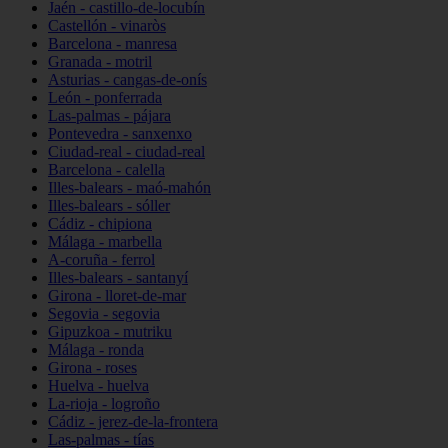
Jaén - castillo-de-locubín
Castellón - vinaròs
Barcelona - manresa
Granada - motril
Asturias - cangas-de-onís
León - ponferrada
Las-palmas - pájara
Pontevedra - sanxenxo
Ciudad-real - ciudad-real
Barcelona - calella
Illes-balears - maó-mahón
Illes-balears - sóller
Cádiz - chipiona
Málaga - marbella
A-coruña - ferrol
Illes-balears - santanyí
Girona - lloret-de-mar
Segovia - segovia
Gipuzkoa - mutriku
Málaga - ronda
Girona - roses
Huelva - huelva
La-rioja - logroño
Cádiz - jerez-de-la-frontera
Las-palmas - tías