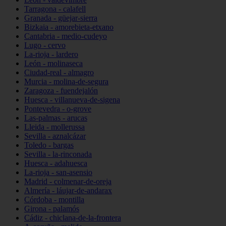
Tarragona - calafell
Granada - güejar-sierra
Bizkaia - amorebieta-etxano
Cantabria - medio-cudeyo
Lugo - cervo
La-rioja - lardero
León - molinaseca
Ciudad-real - almagro
Murcia - molina-de-segura
Zaragoza - fuendejalón
Huesca - villanueva-de-sigena
Pontevedra - o-grove
Las-palmas - arucas
Lleida - mollerussa
Sevilla - aznalcázar
Toledo - bargas
Sevilla - la-rinconada
Huesca - adahuesca
La-rioja - san-asensio
Madrid - colmenar-de-oreja
Almería - láujar-de-andarax
Córdoba - montilla
Girona - palamós
Cádiz - chiclana-de-la-frontera