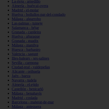
La-rioja - arnedillo
Almería - huércal-overa
Madrid - el-molar
Huelva - bollullos-par-del-condado
Málaga - algarrobo
Las-palmas - tuineje
Salamanca - béjar
Granada - capileira
Huelva - aljaraque
Granada - guadix
Málaga - manilva
Huesca - barbastro
Valencia - sagunt
Illes-balears - ses-salines
Sevilla - carmona
Ciudad-real - valdepeñas
Alicante - orihuela
Jaén - baeza
Navarra - tudela
Almería - el-ejido
Castellón - benicarló
Málaga - benahavís
Madrid - coslada
Barcelona - malgrat-de-mar
Málaga - antequera