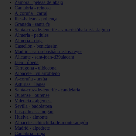
Zamora - peleas-de-abajo
Cantabria - reinosa
A-coruña - carral
Illes-balears - pollença
Granada - santa-fe
Santa-cruz-de-tenerife - san-cristóbal-de-la-laguna
Almería - padules
Almería - rioja
Castellón - benicàssim
Madrid - san-sebastián-de-los-reyes
Alicante - sant-joan-d39alacant
Jaén - úbeda
Tarragona - ulldecona
Albacete - villarrobledo
A-coruña - arzúa
Asturias - llanes
Santa-cruz-de-tenerife - candelaria
Ourense - ourense
Valencia - algemesí
Sevilla - badolatosa
Las-palmas - mogán
Huelva - almonte
Albacete - chinchilla-de-monte-aragón
Madrid - alpedrete
Cantabria - noja