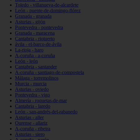
Toledo - villanueva-de-alcardete
León - puente-de-domingo-flórez
Granada - granada
Asturias - gijón
Pontevedra - pontevedra
Granada - maracena
Cantabria - riotuerto
ávila - el-barco-de-ávila
La-rioja - haro
A-coruña - a-coruña
León - león
Cantabria - santander
A-coruña - santiago-de-compostela
Málaga - torremolinos
Murcia - murcia
Asturias - oviedo
Pontevedra - vigo
Almería - roquetas-de-mar
Cantabria - laredo
León - san-andrés-del-rabanedo
Asturias - aller
Ourense - allariz
A-coruña - ribeira
Asturias - siero
A-coruña - narón