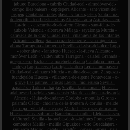
jabugo
Barcelona - cabrils
Ciudad-real - almodóvar-del-
campo
Illes-balears - capdepera
Alicante - sant-vicent-del-
raspeig
Cantabria - potes
álava - vitoria-gasteiz
Santa-cruz-
de-tenerife - icod-de-los-vinos
Almería - adra
Asturias - siero
La-rioja - cuzcurrita-de-río-tirón
Girona - sant-feliu-de-
guíxols
Valencia - alboraya
Málaga - sayalonga
Murcia -
caravaca-de-la-cruz
Ciudad-real - villanueva-de-los-infantes
Alicante - villena
Santa-cruz-de-tenerife - san-miguel-de-
abona
Tarragona - tarragona
Sevilla - el-viso-del-alcor
Lugo
- sober
álava - lantziego
Huesca - la-fueva
Alicante -
monòver
León - valdevimbre
Tarragona - calafell
Granada -
güejar-sierra
Bizkaia - amorebieta-etxano
Cantabria - medio-
cudeyo
Lugo - cervo
La-rioja - lardero
León - molinaseca
Ciudad-real - almagro
Murcia - molina-de-segura
Zaragoza -
fuendejalón
Huesca - villanueva-de-sigena
Pontevedra - o-
grove
Las-palmas - arucas
Lleida - mollerussa
Sevilla -
aznalcázar
Toledo - bargas
Sevilla - la-rinconada
Huesca -
adahuesca
La-rioja - san-asensio
Madrid - colmenar-de-oreja
Almería - láujar-de-andarax
Córdoba - montilla
Girona -
palamós
Cádiz - chiclana-de-la-frontera
A-coruña - melide
La-rioja - villalobar-de-rioja
Madrid - las-rozas-de-madrid
Huesca - aínsa-sobrarbe
Barcelona - manlleu
Lleida - la-seu-
d39urgell
Sevilla - la-puebla-de-los-infantes
Pontevedra -
cambados
Melilla - melilla
Gipuzkoa - orio
Guadalajara -
sigüenza
Madrid - getafe
Castellón - orpesa
Girona - pals