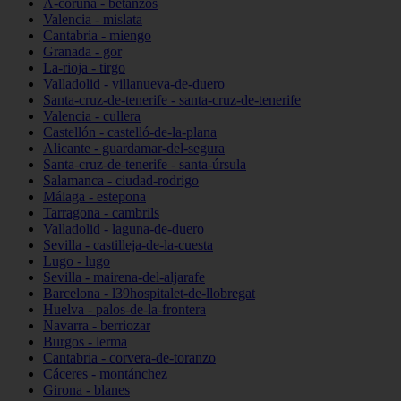
A-coruña - betanzos
Valencia - mislata
Cantabria - miengo
Granada - gor
La-rioja - tirgo
Valladolid - villanueva-de-duero
Santa-cruz-de-tenerife - santa-cruz-de-tenerife
Valencia - cullera
Castellón - castelló-de-la-plana
Alicante - guardamar-del-segura
Santa-cruz-de-tenerife - santa-úrsula
Salamanca - ciudad-rodrigo
Málaga - estepona
Tarragona - cambrils
Valladolid - laguna-de-duero
Sevilla - castilleja-de-la-cuesta
Lugo - lugo
Sevilla - mairena-del-aljarafe
Barcelona - l39hospitalet-de-llobregat
Huelva - palos-de-la-frontera
Navarra - berriozar
Burgos - lerma
Cantabria - corvera-de-toranzo
Cáceres - montánchez
Girona - blanes