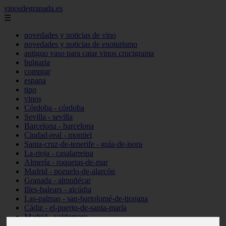
vinosdegranada.es
☰
novedades y noticias de vino
novedades y noticias de enoturismo
antiguo vaso para catar vinos crucigrama
bulgaria
comprar
espana
tipo
vinos
Córdoba - córdoba
Sevilla - sevilla
Barcelona - barcelona
Ciudad-real - montiel
Santa-cruz-de-tenerife - guía-de-isora
La-rioja - casalarreina
Almería - roquetas-de-mar
Madrid - pozuelo-de-alarcón
Granada - almuñécar
Illes-balears - alcúdia
Las-palmas - san-bartolomé-de-tirajana
Cádiz - el-puerto-de-santa-maría
Madrid - valdemoro
Granada - pulianas