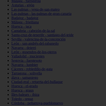
Málaga - fuengirola
Asturias - gijón
Las-palmas - vega-de-san-mateo
Las-palmas - las-palmas-de-gran-canaria
Badajoz - badajoz
Málaga - frigiliana
Huesca - jaca
Cantabria - cabezón-de-la-sal
Santa-cruz-de-tenerife - santiago-del-teide
Sevilla - valencina-de-la-concepción
León - san-andrés-del-rabanedo
Navarra - deierri
León - gusendos-de-los-oteros
Valladolid - mucientes
Segovia - fuentesoto
Navarra - lumbier
Cáceres - robledillo-de-gata
Tarragona - solivella
álava - samaniego
Ciudad-real - retuerta-del-bullaque
Huesca - el-grado
Huesca - graus
Illes-balears - ibiza
Toledo - orgaz
Córdoba - peñarroya-pueblonuevo