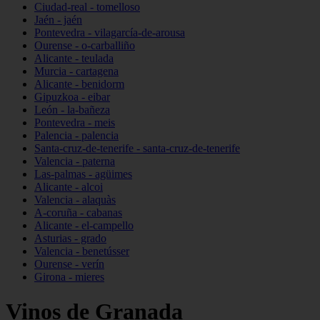
Ciudad-real - tomelloso
Jaén - jaén
Pontevedra - vilagarcía-de-arousa
Ourense - o-carballiño
Alicante - teulada
Murcia - cartagena
Alicante - benidorm
Gipuzkoa - eibar
León - la-bañeza
Pontevedra - meis
Palencia - palencia
Santa-cruz-de-tenerife - santa-cruz-de-tenerife
Valencia - paterna
Las-palmas - agüimes
Alicante - alcoi
Valencia - alaquàs
A-coruña - cabanas
Alicante - el-campello
Asturias - grado
Valencia - benetússer
Ourense - verín
Girona - mieres
Vinos de Granada