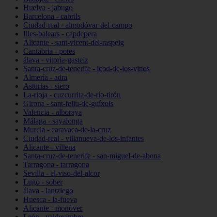
Huelva - jabugo
Barcelona - cabrils
Ciudad-real - almodóvar-del-campo
Illes-balears - capdepera
Alicante - sant-vicent-del-raspeig
Cantabria - potes
álava - vitoria-gasteiz
Santa-cruz-de-tenerife - icod-de-los-vinos
Almería - adra
Asturias - siero
La-rioja - cuzcurrita-de-río-tirón
Girona - sant-feliu-de-guíxols
Valencia - alboraya
Málaga - sayalonga
Murcia - caravaca-de-la-cruz
Ciudad-real - villanueva-de-los-infantes
Alicante - villena
Santa-cruz-de-tenerife - san-miguel-de-abona
Tarragona - tarragona
Sevilla - el-viso-del-alcor
Lugo - sober
álava - lantziego
Huesca - la-fueva
Alicante - monòver
León - valdevimbre