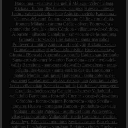
Barcelona - vilanova-i-la-geltrú
Málaga - vélez-málaga
Bizkaia - bilbao
Illes-balears - campos
Huesca - huesca
León - valencia-de-don-juan
Asturias - oviedo
Barcelona -
vilanova-del-camí
Zamora - zamora
Cádiz - conil-de-la-
frontera
Málaga - cártama
Cádiz - olvera
Pontevedra -
pontevedra
Sevilla - gines
Córdoba - villanueva-de-córdoba
Albacete - albacete
Cantabria - san-vicente-de-la-barquera
Granada - torvizcón
Illes-balears - santa-margalida
Pontevedra - marín
Zamora - el-perdigón
Bizkaia - sestao
Granada - murtas
Huelva - isla-cristina
Huelva - cartaya
Girona - l39escala
A-coruña - a-coruña
Cádiz - san-fernando
Santa-cruz-de-tenerife - arico
Barcelona - cerdanyola-del-
vallès
Barcelona - sant-cugat-del-vallès
Las-palmas - santa-
brígida
Illes-balears - santa-eulària-des-riu
Barcelona -
mataró
Murcia - san-javier
Barcelona - santa-coloma-de-
gramenet
Ciudad-real - alcázar-de-san-juan
Asturias - avilés
León - villamañán
Valencia - chulilla
Córdoba - puente-genil
Granada - huétor-vega
Cantabria - bareyo
Valladolid -
valladolid
Barcelona - font-rubí
Cuenca - casas-de-los-pinos
Córdoba - fuente-obejuna
Pontevedra - vigo
Sevilla -
tomares
Huelva - cortegana
Zamora - pobladura-del-valle
Málaga - monda
Palencia - autilla-del-pino
Pontevedra -
vilagarcía-de-arousa
Valladolid - rueda
Cantabria - marina-
de-cudeyo
Palencia - moratinos
Sevilla - camas
Barcelona -
subirats
Illes-balears - sant-joan
Badajoz - cheles
Huelva -