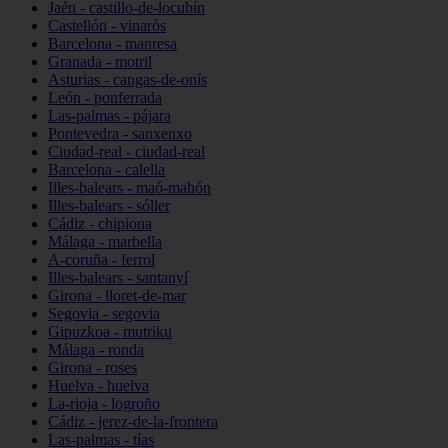
Jaén - castillo-de-locubín
Castellón - vinaròs
Barcelona - manresa
Granada - motril
Asturias - cangas-de-onís
León - ponferrada
Las-palmas - pájara
Pontevedra - sanxenxo
Ciudad-real - ciudad-real
Barcelona - calella
Illes-balears - maó-mahón
Illes-balears - sóller
Cádiz - chipiona
Málaga - marbella
A-coruña - ferrol
Illes-balears - santanyí
Girona - lloret-de-mar
Segovia - segovia
Gipuzkoa - mutriku
Málaga - ronda
Girona - roses
Huelva - huelva
La-rioja - logroño
Cádiz - jerez-de-la-frontera
Las-palmas - tías