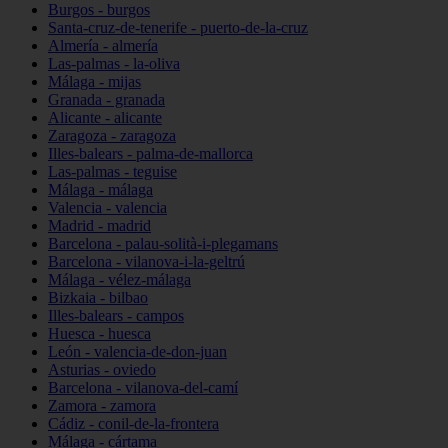
Burgos - burgos
Santa-cruz-de-tenerife - puerto-de-la-cruz
Almería - almería
Las-palmas - la-oliva
Málaga - mijas
Granada - granada
Alicante - alicante
Zaragoza - zaragoza
Illes-balears - palma-de-mallorca
Las-palmas - teguise
Málaga - málaga
Valencia - valencia
Madrid - madrid
Barcelona - palau-solità-i-plegamans
Barcelona - vilanova-i-la-geltrú
Málaga - vélez-málaga
Bizkaia - bilbao
Illes-balears - campos
Huesca - huesca
León - valencia-de-don-juan
Asturias - oviedo
Barcelona - vilanova-del-camí
Zamora - zamora
Cádiz - conil-de-la-frontera
Málaga - cártama