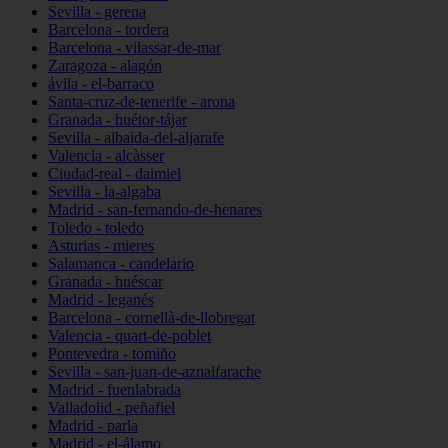
Sevilla - gerena
Barcelona - tordera
Barcelona - vilassar-de-mar
Zaragoza - alagón
ávila - el-barraco
Santa-cruz-de-tenerife - arona
Granada - huétor-tájar
Sevilla - albaida-del-aljarafe
Valencia - alcàsser
Ciudad-real - daimiel
Sevilla - la-algaba
Madrid - san-fernando-de-henares
Toledo - toledo
Asturias - mieres
Salamanca - candelario
Granada - huéscar
Madrid - leganés
Barcelona - cornellà-de-llobregat
Valencia - quart-de-poblet
Pontevedra - tomiño
Sevilla - san-juan-de-aznalfarache
Madrid - fuenlabrada
Valladolid - peñafiel
Madrid - parla
Madrid - el-álamo