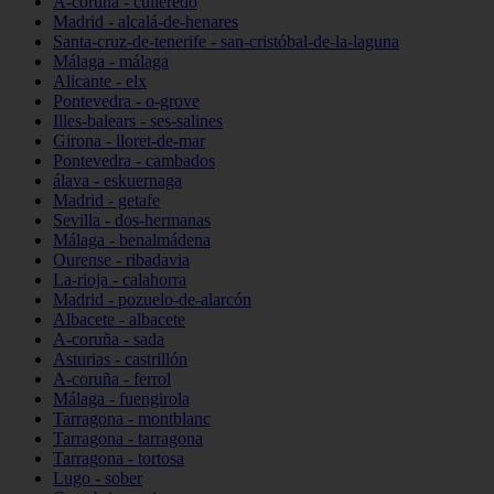
A-coruña - culleredo
Madrid - alcalá-de-henares
Santa-cruz-de-tenerife - san-cristóbal-de-la-laguna
Málaga - málaga
Alicante - elx
Pontevedra - o-grove
Illes-balears - ses-salines
Girona - lloret-de-mar
Pontevedra - cambados
álava - eskuernaga
Madrid - getafe
Sevilla - dos-hermanas
Málaga - benalmádena
Ourense - ribadavia
La-rioja - calahorra
Madrid - pozuelo-de-alarcón
Albacete - albacete
A-coruña - sada
Asturias - castrillón
A-coruña - ferrol
Málaga - fuengirola
Tarragona - montblanc
Tarragona - tarragona
Tarragona - tortosa
Lugo - sober