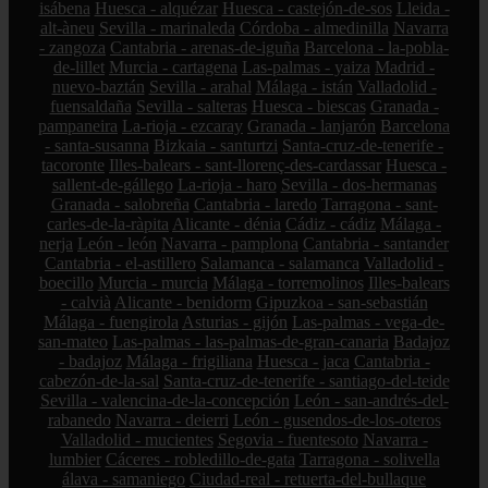
isábena
Huesca - alquézar
Huesca - castejón-de-sos
Lleida -
alt-àneu
Sevilla - marinaleda
Córdoba - almedinilla
Navarra
- zangoza
Cantabria - arenas-de-iguña
Barcelona - la-pobla-
de-lillet
Murcia - cartagena
Las-palmas - yaiza
Madrid -
nuevo-baztán
Sevilla - arahal
Málaga - istán
Valladolid -
fuensaldaña
Sevilla - salteras
Huesca - biescas
Granada -
pampaneira
La-rioja - ezcaray
Granada - lanjarón
Barcelona
- santa-susanna
Bizkaia - santurtzi
Santa-cruz-de-tenerife -
tacoronte
Illes-balears - sant-llorenç-des-cardassar
Huesca -
sallent-de-gállego
La-rioja - haro
Sevilla - dos-hermanas
Granada - salobreña
Cantabria - laredo
Tarragona - sant-
carles-de-la-ràpita
Alicante - dénia
Cádiz - cádiz
Málaga -
nerja
León - león
Navarra - pamplona
Cantabria - santander
Cantabria - el-astillero
Salamanca - salamanca
Valladolid -
boecillo
Murcia - murcia
Málaga - torremolinos
Illes-balears
- calvià
Alicante - benidorm
Gipuzkoa - san-sebastián
Málaga - fuengirola
Asturias - gijón
Las-palmas - vega-de-
san-mateo
Las-palmas - las-palmas-de-gran-canaria
Badajoz
- badajoz
Málaga - frigiliana
Huesca - jaca
Cantabria -
cabezón-de-la-sal
Santa-cruz-de-tenerife - santiago-del-teide
Sevilla - valencina-de-la-concepción
León - san-andrés-del-
rabanedo
Navarra - deierri
León - gusendos-de-los-oteros
Valladolid - mucientes
Segovia - fuentesoto
Navarra -
lumbier
Cáceres - robledillo-de-gata
Tarragona - solivella
álava - samaniego
Ciudad-real - retuerta-del-bullaque