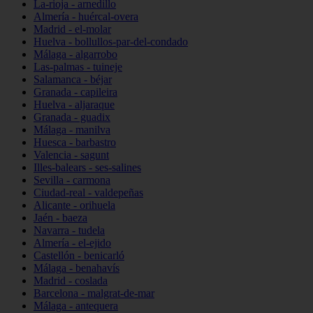
La-rioja - arnedillo
Almería - huércal-overa
Madrid - el-molar
Huelva - bollullos-par-del-condado
Málaga - algarrobo
Las-palmas - tuineje
Salamanca - béjar
Granada - capileira
Huelva - aljaraque
Granada - guadix
Málaga - manilva
Huesca - barbastro
Valencia - sagunt
Illes-balears - ses-salines
Sevilla - carmona
Ciudad-real - valdepeñas
Alicante - orihuela
Jaén - baeza
Navarra - tudela
Almería - el-ejido
Castellón - benicarló
Málaga - benahavís
Madrid - coslada
Barcelona - malgrat-de-mar
Málaga - antequera