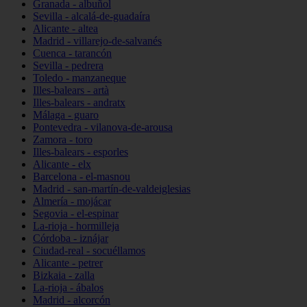
Granada - albuñol
Sevilla - alcalá-de-guadaíra
Alicante - altea
Madrid - villarejo-de-salvanés
Cuenca - tarancón
Sevilla - pedrera
Toledo - manzaneque
Illes-balears - artà
Illes-balears - andratx
Málaga - guaro
Pontevedra - vilanova-de-arousa
Zamora - toro
Illes-balears - esporles
Alicante - elx
Barcelona - el-masnou
Madrid - san-martín-de-valdeiglesias
Almería - mojácar
Segovia - el-espinar
La-rioja - hormilleja
Córdoba - iznájar
Ciudad-real - socuéllamos
Alicante - petrer
Bizkaia - zalla
La-rioja - ábalos
Madrid - alcorcón