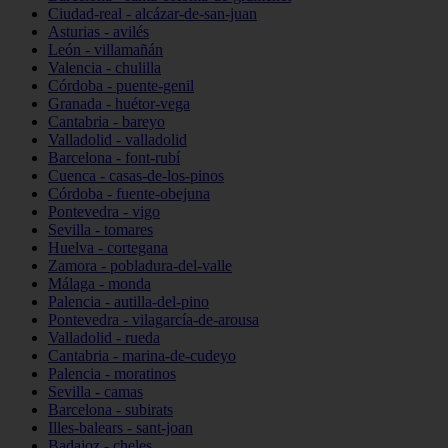
Ciudad-real - alcázar-de-san-juan
Asturias - avilés
León - villamañán
Valencia - chulilla
Córdoba - puente-genil
Granada - huétor-vega
Cantabria - bareyo
Valladolid - valladolid
Barcelona - font-rubí
Cuenca - casas-de-los-pinos
Córdoba - fuente-obejuna
Pontevedra - vigo
Sevilla - tomares
Huelva - cortegana
Zamora - pobladura-del-valle
Málaga - monda
Palencia - autilla-del-pino
Pontevedra - vilagarcía-de-arousa
Valladolid - rueda
Cantabria - marina-de-cudeyo
Palencia - moratinos
Sevilla - camas
Barcelona - subirats
Illes-balears - sant-joan
Badajoz - cheles