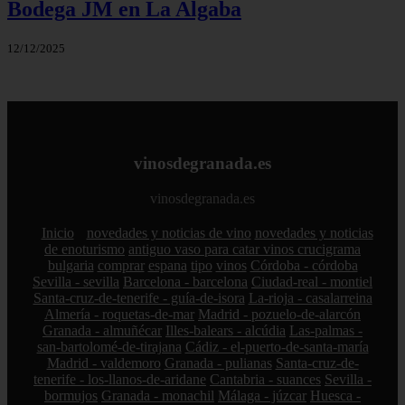
Bodega JM en La Algaba
12/12/2025
vinosdegranada.es
vinosdegranada.es
Inicio
novedades y noticias de vino
novedades y noticias
de enoturismo
antiguo vaso para catar vinos crucigrama
bulgaria
comprar
espana
tipo
vinos
Córdoba - córdoba
Sevilla - sevilla
Barcelona - barcelona
Ciudad-real - montiel
Santa-cruz-de-tenerife - guía-de-isora
La-rioja - casalarreina
Almería - roquetas-de-mar
Madrid - pozuelo-de-alarcón
Granada - almuñécar
Illes-balears - alcúdia
Las-palmas -
san-bartolomé-de-tirajana
Cádiz - el-puerto-de-santa-maría
Madrid - valdemoro
Granada - pulianas
Santa-cruz-de-
tenerife - los-llanos-de-aridane
Cantabria - suances
Sevilla -
bormujos
Granada - monachil
Málaga - júzcar
Huesca -