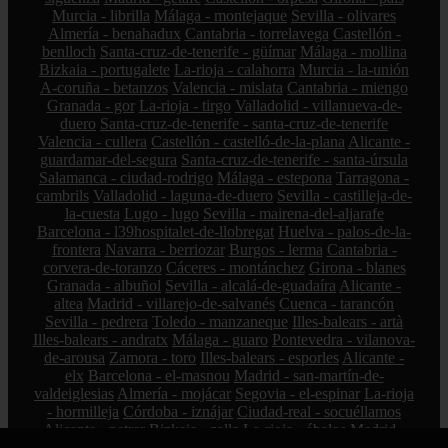
Murcia - librilla
Málaga - montejaque
Sevilla - olivares
Almería - benahadux
Cantabria - torrelavega
Castellón -
benlloch
Santa-cruz-de-tenerife - güímar
Málaga - mollina
Bizkaia - portugalete
La-rioja - calahorra
Murcia - la-unión
A-coruña - betanzos
Valencia - mislata
Cantabria - miengo
Granada - gor
La-rioja - tirgo
Valladolid - villanueva-de-
duero
Santa-cruz-de-tenerife - santa-cruz-de-tenerife
Valencia - cullera
Castellón - castelló-de-la-plana
Alicante -
guardamar-del-segura
Santa-cruz-de-tenerife - santa-úrsula
Salamanca - ciudad-rodrigo
Málaga - estepona
Tarragona -
cambrils
Valladolid - laguna-de-duero
Sevilla - castilleja-de-
la-cuesta
Lugo - lugo
Sevilla - mairena-del-aljarafe
Barcelona - l39hospitalet-de-llobregat
Huelva - palos-de-la-
frontera
Navarra - berriozar
Burgos - lerma
Cantabria -
corvera-de-toranzo
Cáceres - montánchez
Girona - blanes
Granada - albuñol
Sevilla - alcalá-de-guadaíra
Alicante -
altea
Madrid - villarejo-de-salvanés
Cuenca - tarancón
Sevilla - pedrera
Toledo - manzaneque
Illes-balears - artà
Illes-balears - andratx
Málaga - guaro
Pontevedra - vilanova-
de-arousa
Zamora - toro
Illes-balears - esporles
Alicante -
elx
Barcelona - el-masnou
Madrid - san-martín-de-
valdeiglesias
Almería - mojácar
Segovia - el-espinar
La-rioja
- hormilleja
Córdoba - iznájar
Ciudad-real - socuéllamos
Alicante - petrer
Bizkaia - zalla
La-rioja - ábalos
Madrid -
alcorcón
Zamora - peleas-de-abajo
Cantabria - reinosa
A-