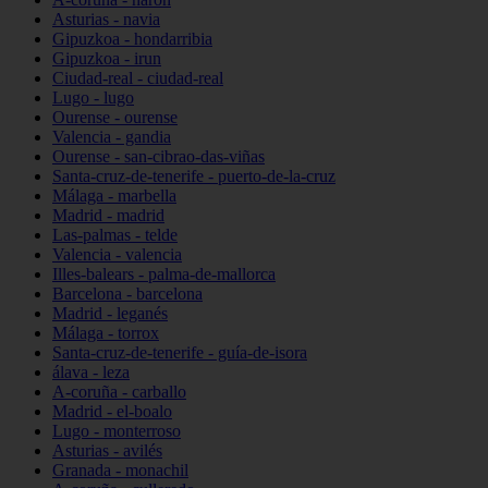
Asturias - navia
Gipuzkoa - hondarribia
Gipuzkoa - irun
Ciudad-real - ciudad-real
Lugo - lugo
Ourense - ourense
Valencia - gandia
Ourense - san-cibrao-das-viñas
Santa-cruz-de-tenerife - puerto-de-la-cruz
Málaga - marbella
Madrid - madrid
Las-palmas - telde
Valencia - valencia
Illes-balears - palma-de-mallorca
Barcelona - barcelona
Madrid - leganés
Málaga - torrox
Santa-cruz-de-tenerife - guía-de-isora
álava - leza
A-coruña - carballo
Madrid - el-boalo
Lugo - monterroso
Asturias - avilés
Granada - monachil