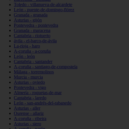
Toledo - villanueva-de-alcardete
León - puente-de-domingo-flórez
Granada - granada
Asturias - gijón
Pontevedra - pontevedra
Granada - maracena
Cantabria - riotuerto
ávila - el-barco-de-ávila
La-rioja - haro
A-coruña - a-coruña
León - león
Cantabria - santander
A-coruña - santiago-de-compostela
Málaga - torremolinos
Murcia - murcia
Asturias - oviedo
Pontevedra - vigo
Almería - roquetas-de-mar
Cantabria - laredo
León - san-andrés-del-rabanedo
Asturias - aller
Ourense - allariz
A-coruña - ribeira
Asturias - siero
A-coruña - narón