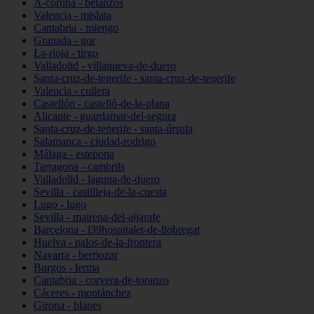
A-coruña - betanzos
Valencia - mislata
Cantabria - miengo
Granada - gor
La-rioja - tirgo
Valladolid - villanueva-de-duero
Santa-cruz-de-tenerife - santa-cruz-de-tenerife
Valencia - cullera
Castellón - castelló-de-la-plana
Alicante - guardamar-del-segura
Santa-cruz-de-tenerife - santa-úrsula
Salamanca - ciudad-rodrigo
Málaga - estepona
Tarragona - cambrils
Valladolid - laguna-de-duero
Sevilla - castilleja-de-la-cuesta
Lugo - lugo
Sevilla - mairena-del-aljarafe
Barcelona - l39hospitalet-de-llobregat
Huelva - palos-de-la-frontera
Navarra - berriozar
Burgos - lerma
Cantabria - corvera-de-toranzo
Cáceres - montánchez
Girona - blanes