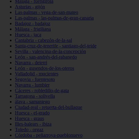
Málaga - fuengirola
Asturias - gijón
Las-palmas - vega-de-san-mateo
Las-palmas - las-palmas-de-gran-canaria
Badajoz - badajoz
Málaga - frigiliana
Huesca - jaca
Cantabria - cabezón-de-la-sal
Santa-cruz-de-tenerife - santiago-del-teide
Sevilla - valencina-de-la-concepción
León - san-andrés-del-rabanedo
Navarra - deierri
León - gusendos-de-los-oteros
Valladolid - mucientes
Segovia - fuentesoto
Navarra - lumbier
Cáceres - robledillo-de-gata
Tarragona - solivella
álava - samaniego
Ciudad-real - retuerta-del-bullaque
Huesca - el-grado
Huesca - graus
Illes-balears - ibiza
Toledo - orgaz
Córdoba - peñarroya-pueblonuevo