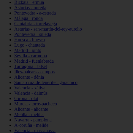
Bizkaia - ermua
Asturias - noreña
Pontevedra - a-estrada
Málaga - ronda
Cantabria - torrelavega
Asturias - san-martín-del-rey-aurelio
Pontevedra - silleda
Huesca - huesca
Lugo - chantada
Madrid - pinto
Sevilla - carmona
Madrid - fuenlabrada
Tarragona - falset
Illes-balears - campos
Alicante - dénia
Santa-cruz-de-tenerife - garachico
Valencia - xàtiva
Valencia - daimús
Girona - olot
Murcia - torre-pacheco
Alicante - alicante
Melilla - melilla
Navarra - pamplona
A-coruña - melide
Valencia - massanassa