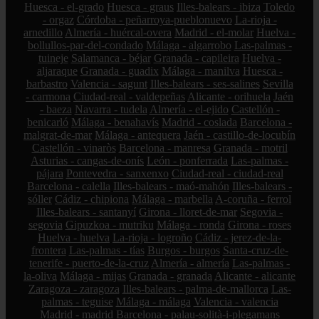
Huesca - el-grado
Huesca - graus
Illes-balears - ibiza
Toledo
- orgaz
Córdoba - peñarroya-pueblonuevo
La-rioja -
arnedillo
Almería - huércal-overa
Madrid - el-molar
Huelva -
bollullos-par-del-condado
Málaga - algarrobo
Las-palmas -
tuineje
Salamanca - béjar
Granada - capileira
Huelva -
aljaraque
Granada - guadix
Málaga - manilva
Huesca -
barbastro
Valencia - sagunt
Illes-balears - ses-salines
Sevilla
- carmona
Ciudad-real - valdepeñas
Alicante - orihuela
Jaén
- baeza
Navarra - tudela
Almería - el-ejido
Castellón -
benicarló
Málaga - benahavís
Madrid - coslada
Barcelona -
malgrat-de-mar
Málaga - antequera
Jaén - castillo-de-locubín
Castellón - vinaròs
Barcelona - manresa
Granada - motril
Asturias - cangas-de-onís
León - ponferrada
Las-palmas -
pájara
Pontevedra - sanxenxo
Ciudad-real - ciudad-real
Barcelona - calella
Illes-balears - maó-mahón
Illes-balears -
sóller
Cádiz - chipiona
Málaga - marbella
A-coruña - ferrol
Illes-balears - santanyí
Girona - lloret-de-mar
Segovia -
segovia
Gipuzkoa - mutriku
Málaga - ronda
Girona - roses
Huelva - huelva
La-rioja - logroño
Cádiz - jerez-de-la-
frontera
Las-palmas - tías
Burgos - burgos
Santa-cruz-de-
tenerife - puerto-de-la-cruz
Almería - almería
Las-palmas -
la-oliva
Málaga - mijas
Granada - granada
Alicante - alicante
Zaragoza - zaragoza
Illes-balears - palma-de-mallorca
Las-
palmas - teguise
Málaga - málaga
Valencia - valencia
Madrid - madrid
Barcelona - palau-solità-i-plegamans