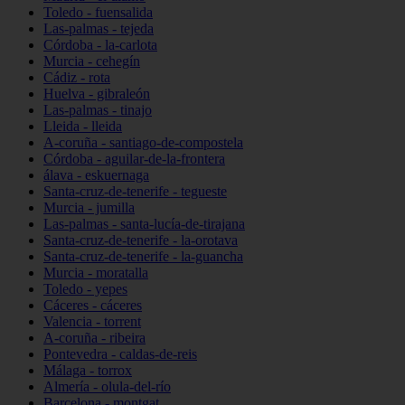
Toledo - fuensalida
Las-palmas - tejeda
Córdoba - la-carlota
Murcia - cehegín
Cádiz - rota
Huelva - gibraleón
Las-palmas - tinajo
Lleida - lleida
A-coruña - santiago-de-compostela
Córdoba - aguilar-de-la-frontera
álava - eskuernaga
Santa-cruz-de-tenerife - tegueste
Murcia - jumilla
Las-palmas - santa-lucía-de-tirajana
Santa-cruz-de-tenerife - la-orotava
Santa-cruz-de-tenerife - la-guancha
Murcia - moratalla
Toledo - yepes
Cáceres - cáceres
Valencia - torrent
A-coruña - ribeira
Pontevedra - caldas-de-reis
Málaga - torrox
Almería - olula-del-río
Barcelona - montgat