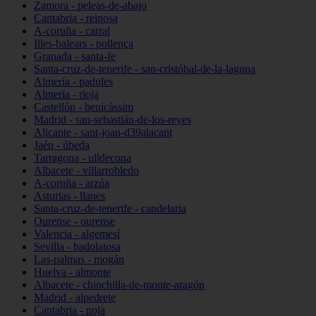
Zamora - peleas-de-abajo
Cantabria - reinosa
A-coruña - carral
Illes-balears - pollença
Granada - santa-fe
Santa-cruz-de-tenerife - san-cristóbal-de-la-laguna
Almería - padules
Almería - rioja
Castellón - benicàssim
Madrid - san-sebastián-de-los-reyes
Alicante - sant-joan-d39alacant
Jaén - úbeda
Tarragona - ulldecona
Albacete - villarrobledo
A-coruña - arzúa
Asturias - llanes
Santa-cruz-de-tenerife - candelaria
Ourense - ourense
Valencia - algemesí
Sevilla - badolatosa
Las-palmas - mogán
Huelva - almonte
Albacete - chinchilla-de-monte-aragón
Madrid - alpedrete
Cantabria - noja