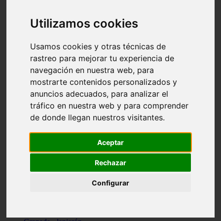
Santa-cruz-de-tenerife - los-llanos-de-aridane
Cantabria - suances
Utilizamos cookies
Sevilla - bormujos
Granada - monachil
Málaga - júzcar
Usamos cookies y otras técnicas de
Huesca - isábena
rastreo para mejorar tu experiencia de
Huesca - alquézar
navegación en nuestra web, para
Huesca - castejón-de-sos
Lleida - alt-àneu
mostrarte contenidos personalizados y
Sevilla - marinaleda
anuncios adecuados, para analizar el
Córdoba - almedinilla
tráfico en nuestra web y para comprender
Navarra - zangoza
Cantabria - arenas-de-iguña
de donde llegan nuestros visitantes.
Barcelona - la-pobla-de-lillet
Murcia - cartagena
Las-palmas - yaiza
Aceptar
Madrid - nuevo-baztán
Sevilla - arahal
Rechazar
Málaga - istán
Valladolid - fuensaldaña
Configurar
Sevilla - salteras
Huesca - biescas
Granada - pampaneira
La-rioja - ezcaray