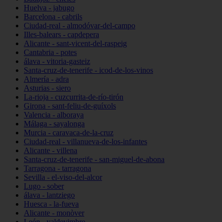
Huelva - jabugo
Barcelona - cabrils
Ciudad-real - almodóvar-del-campo
Illes-balears - capdepera
Alicante - sant-vicent-del-raspeig
Cantabria - potes
álava - vitoria-gasteiz
Santa-cruz-de-tenerife - icod-de-los-vinos
Almería - adra
Asturias - siero
La-rioja - cuzcurrita-de-río-tirón
Girona - sant-feliu-de-guíxols
Valencia - alboraya
Málaga - sayalonga
Murcia - caravaca-de-la-cruz
Ciudad-real - villanueva-de-los-infantes
Alicante - villena
Santa-cruz-de-tenerife - san-miguel-de-abona
Tarragona - tarragona
Sevilla - el-viso-del-alcor
Lugo - sober
álava - lantziego
Huesca - la-fueva
Alicante - monòver
León - valdevimbre