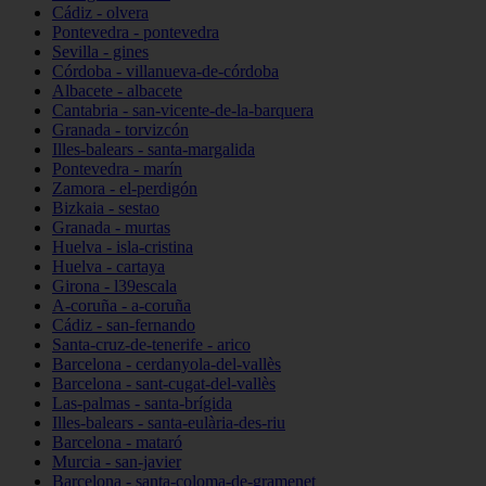
Cádiz - olvera
Pontevedra - pontevedra
Sevilla - gines
Córdoba - villanueva-de-córdoba
Albacete - albacete
Cantabria - san-vicente-de-la-barquera
Granada - torvizcón
Illes-balears - santa-margalida
Pontevedra - marín
Zamora - el-perdigón
Bizkaia - sestao
Granada - murtas
Huelva - isla-cristina
Huelva - cartaya
Girona - l39escala
A-coruña - a-coruña
Cádiz - san-fernando
Santa-cruz-de-tenerife - arico
Barcelona - cerdanyola-del-vallès
Barcelona - sant-cugat-del-vallès
Las-palmas - santa-brígida
Illes-balears - santa-eulària-des-riu
Barcelona - mataró
Murcia - san-javier
Barcelona - santa-coloma-de-gramenet