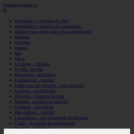
vinosdegranada.es
☰
novedades y noticias de vino
novedades y noticias de enoturismo
antiguo vaso para catar vinos crucigrama
bulgaria
comprar
espana
tipo
vinos
Córdoba - córdoba
Sevilla - sevilla
Barcelona - barcelona
Ciudad-real - montiel
Santa-cruz-de-tenerife - guía-de-isora
La-rioja - casalarreina
Almería - roquetas-de-mar
Madrid - pozuelo-de-alarcón
Granada - almuñécar
Illes-balears - alcúdia
Las-palmas - san-bartolomé-de-tirajana
Cádiz - el-puerto-de-santa-maría
Madrid - valdemoro
Granada - pulianas