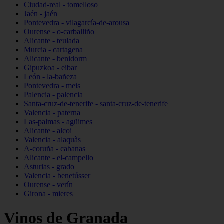
Ciudad-real - tomelloso
Jaén - jaén
Pontevedra - vilagarcía-de-arousa
Ourense - o-carballiño
Alicante - teulada
Murcia - cartagena
Alicante - benidorm
Gipuzkoa - eibar
León - la-bañeza
Pontevedra - meis
Palencia - palencia
Santa-cruz-de-tenerife - santa-cruz-de-tenerife
Valencia - paterna
Las-palmas - agüimes
Alicante - alcoi
Valencia - alaquàs
A-coruña - cabanas
Alicante - el-campello
Asturias - grado
Valencia - benetússer
Ourense - verín
Girona - mieres
Vinos de Granada