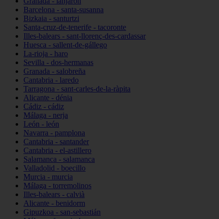
Granada - lanjarón
Barcelona - santa-susanna
Bizkaia - santurtzi
Santa-cruz-de-tenerife - tacoronte
Illes-balears - sant-llorenç-des-cardassar
Huesca - sallent-de-gállego
La-rioja - haro
Sevilla - dos-hermanas
Granada - salobreña
Cantabria - laredo
Tarragona - sant-carles-de-la-ràpita
Alicante - dénia
Cádiz - cádiz
Málaga - nerja
León - león
Navarra - pamplona
Cantabria - santander
Cantabria - el-astillero
Salamanca - salamanca
Valladolid - boecillo
Murcia - murcia
Málaga - torremolinos
Illes-balears - calvià
Alicante - benidorm
Gipuzkoa - san-sebastián