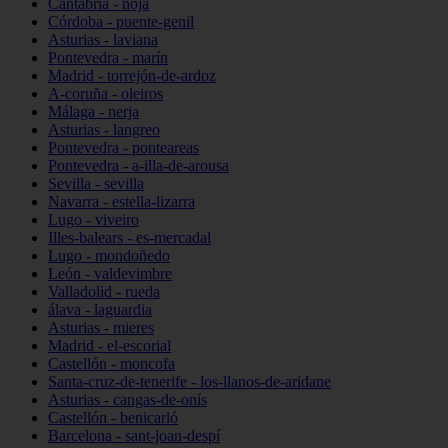
Cantabria - noja
Córdoba - puente-genil
Asturias - laviana
Pontevedra - marín
Madrid - torrejón-de-ardoz
A-coruña - oleiros
Málaga - nerja
Asturias - langreo
Pontevedra - ponteareas
Pontevedra - a-illa-de-arousa
Sevilla - sevilla
Navarra - estella-lizarra
Lugo - viveiro
Illes-balears - es-mercadal
Lugo - mondoñedo
León - valdevimbre
Valladolid - rueda
álava - laguardia
Asturias - mieres
Madrid - el-escorial
Castellón - moncofa
Santa-cruz-de-tenerife - los-llanos-de-aridane
Asturias - cangas-de-onís
Castellón - benicarló
Barcelona - sant-joan-despí