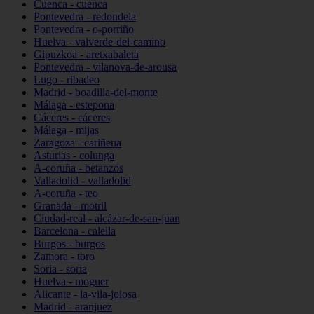
Cuenca - cuenca
Pontevedra - redondela
Pontevedra - o-porriño
Huelva - valverde-del-camino
Gipuzkoa - aretxabaleta
Pontevedra - vilanova-de-arousa
Lugo - ribadeo
Madrid - boadilla-del-monte
Málaga - estepona
Cáceres - cáceres
Málaga - mijas
Zaragoza - cariñena
Asturias - colunga
A-coruña - betanzos
Valladolid - valladolid
A-coruña - teo
Granada - motril
Ciudad-real - alcázar-de-san-juan
Barcelona - calella
Burgos - burgos
Zamora - toro
Soria - soria
Huelva - moguer
Alicante - la-vila-joiosa
Madrid - aranjuez