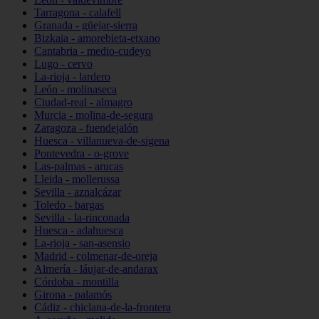
Tarragona - calafell
Granada - güejar-sierra
Bizkaia - amorebieta-etxano
Cantabria - medio-cudeyo
Lugo - cervo
La-rioja - lardero
León - molinaseca
Ciudad-real - almagro
Murcia - molina-de-segura
Zaragoza - fuendejalón
Huesca - villanueva-de-sigena
Pontevedra - o-grove
Las-palmas - arucas
Lleida - mollerussa
Sevilla - aznalcázar
Toledo - bargas
Sevilla - la-rinconada
Huesca - adahuesca
La-rioja - san-asensio
Madrid - colmenar-de-oreja
Almería - láujar-de-andarax
Córdoba - montilla
Girona - palamós
Cádiz - chiclana-de-la-frontera