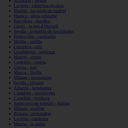
A-coruña - melide
La-rioja - villalobar-de-rioja
Madrid - las-rozas-de-madrid
Huesca - aínsa-sobrarbe
Barcelona - manlleu
Lleida - la-seu-d39urgell
Sevilla - la-puebla-de-los-infantes
Pontevedra - cambados
Melilla - melilla
Gipuzkoa - orio
Guadalajara - sigüenza
Madrid - getafe
Castellón - orpesa
Girona - pals
Murcia - librilla
Málaga - montejaque
Sevilla - olivares
Almería - benahadux
Cantabria - torrelavega
Castellón - benlloch
Santa-cruz-de-tenerife - güímar
Málaga - mollina
Bizkaia - portugalete
La-rioja - calahorra
Murcia - la-unión