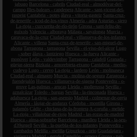
jabugo
Barcelona - cabrils
Ciudad-real - almodóvar-del-
campo
Illes-balears - capdepera
Alicante - sant-vicent-del-
raspeig
Cantabria - potes
álava - vitoria-gasteiz
Santa-cruz-
de-tenerife - icod-de-los-vinos
Almería - adra
Asturias - siero
La-rioja - cuzcurrita-de-río-tirón
Girona - sant-feliu-de-
guíxols
Valencia - alboraya
Málaga - sayalonga
Murcia -
caravaca-de-la-cruz
Ciudad-real - villanueva-de-los-infantes
Alicante - villena
Santa-cruz-de-tenerife - san-miguel-de-
abona
Tarragona - tarragona
Sevilla - el-viso-del-alcor
Lugo
- sober
álava - lantziego
Huesca - la-fueva
Alicante -
monòver
León - valdevimbre
Tarragona - calafell
Granada -
güejar-sierra
Bizkaia - amorebieta-etxano
Cantabria - medio-
cudeyo
Lugo - cervo
La-rioja - lardero
León - molinaseca
Ciudad-real - almagro
Murcia - molina-de-segura
Zaragoza -
fuendejalón
Huesca - villanueva-de-sigena
Pontevedra - o-
grove
Las-palmas - arucas
Lleida - mollerussa
Sevilla -
aznalcázar
Toledo - bargas
Sevilla - la-rinconada
Huesca -
adahuesca
La-rioja - san-asensio
Madrid - colmenar-de-oreja
Almería - láujar-de-andarax
Córdoba - montilla
Girona -
palamós
Cádiz - chiclana-de-la-frontera
A-coruña - melide
La-rioja - villalobar-de-rioja
Madrid - las-rozas-de-madrid
Huesca - aínsa-sobrarbe
Barcelona - manlleu
Lleida - la-seu-
d39urgell
Sevilla - la-puebla-de-los-infantes
Pontevedra -
cambados
Melilla - melilla
Gipuzkoa - orio
Guadalajara -
sigüenza
Madrid - getafe
Castellón - orpesa
Girona - pals