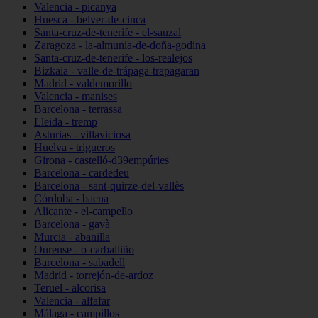
Valencia - picanya
Huesca - belver-de-cinca
Santa-cruz-de-tenerife - el-sauzal
Zaragoza - la-almunia-de-doña-godina
Santa-cruz-de-tenerife - los-realejos
Bizkaia - valle-de-trápaga-trapagaran
Madrid - valdemorillo
Valencia - manises
Barcelona - terrassa
Lleida - tremp
Asturias - villaviciosa
Huelva - trigueros
Girona - castelló-d39empúries
Barcelona - cardedeu
Barcelona - sant-quirze-del-vallès
Córdoba - baena
Alicante - el-campello
Barcelona - gavà
Murcia - abanilla
Ourense - o-carballiño
Barcelona - sabadell
Madrid - torrejón-de-ardoz
Teruel - alcorisa
Valencia - alfafar
Málaga - campillos