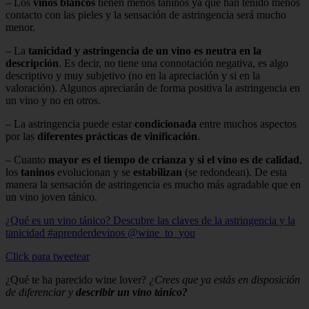
– Los
vinos blancos
tienen menos taninos ya que han tenido menos
contacto con las pieles y la sensación de astringencia será mucho
menor.
– La
tanicidad y astringencia de un vino es neutra en la
descripción
. Es decir, no tiene una connotación negativa, es algo
descriptivo y muy subjetivo (no en la apreciación y si en la
valoración). Algunos apreciarán de forma positiva la astringencia en
un vino y no en otros.
– La astringencia puede estar
condicionada
entre muchos aspectos
por las
diferentes prácticas de vinificación
.
– Cuanto
mayor es el tiempo de crianza y si el vino es de calidad
,
los
taninos
evolucionan y se
estabilizan
(se redondean). De esta
manera la sensación de astringencia es mucho más agradable que en
un vino joven tánico.
¿Qué es un vino tánico? Descubre las claves de la astringencia y la
tanicidad #aprenderdevinos @wine_to_you
Click para tweetear
¿Qué te ha parecido wine lover?
¿Crees que ya estás en disposición
de diferenciar y
describir un vino tánico?