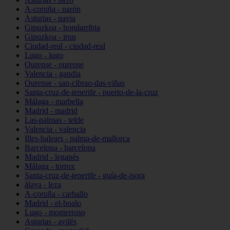
A-coruña - narón
Asturias - navia
Gipuzkoa - hondarribia
Gipuzkoa - irun
Ciudad-real - ciudad-real
Lugo - lugo
Ourense - ourense
Valencia - gandia
Ourense - san-cibrao-das-viñas
Santa-cruz-de-tenerife - puerto-de-la-cruz
Málaga - marbella
Madrid - madrid
Las-palmas - telde
Valencia - valencia
Illes-balears - palma-de-mallorca
Barcelona - barcelona
Madrid - leganés
Málaga - torrox
Santa-cruz-de-tenerife - guía-de-isora
álava - leza
A-coruña - carballo
Madrid - el-boalo
Lugo - monterroso
Asturias - avilés