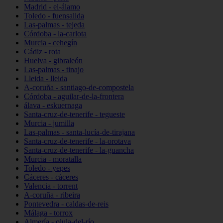
Madrid - el-álamo
Toledo - fuensalida
Las-palmas - tejeda
Córdoba - la-carlota
Murcia - cehegín
Cádiz - rota
Huelva - gibraleón
Las-palmas - tinajo
Lleida - lleida
A-coruña - santiago-de-compostela
Córdoba - aguilar-de-la-frontera
álava - eskuernaga
Santa-cruz-de-tenerife - tegueste
Murcia - jumilla
Las-palmas - santa-lucía-de-tirajana
Santa-cruz-de-tenerife - la-orotava
Santa-cruz-de-tenerife - la-guancha
Murcia - moratalla
Toledo - yepes
Cáceres - cáceres
Valencia - torrent
A-coruña - ribeira
Pontevedra - caldas-de-reis
Málaga - torrox
Almería - olula-del-río