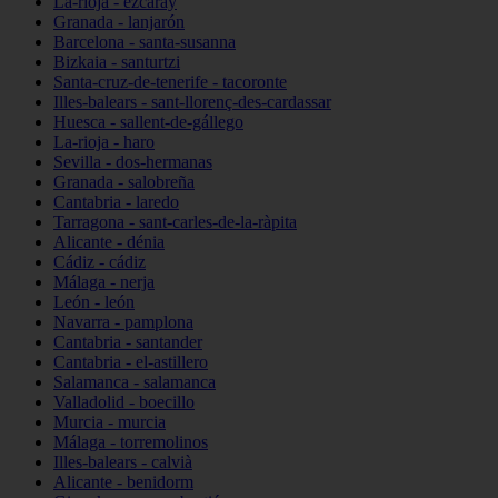
La-rioja - ezcaray
Granada - lanjarón
Barcelona - santa-susanna
Bizkaia - santurtzi
Santa-cruz-de-tenerife - tacoronte
Illes-balears - sant-llorenç-des-cardassar
Huesca - sallent-de-gállego
La-rioja - haro
Sevilla - dos-hermanas
Granada - salobreña
Cantabria - laredo
Tarragona - sant-carles-de-la-ràpita
Alicante - dénia
Cádiz - cádiz
Málaga - nerja
León - león
Navarra - pamplona
Cantabria - santander
Cantabria - el-astillero
Salamanca - salamanca
Valladolid - boecillo
Murcia - murcia
Málaga - torremolinos
Illes-balears - calvià
Alicante - benidorm