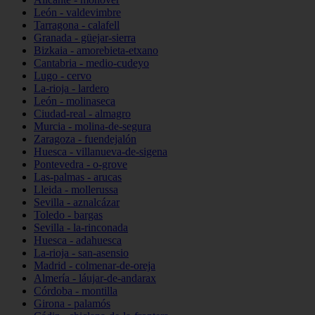
León - valdevimbre
Tarragona - calafell
Granada - güejar-sierra
Bizkaia - amorebieta-etxano
Cantabria - medio-cudeyo
Lugo - cervo
La-rioja - lardero
León - molinaseca
Ciudad-real - almagro
Murcia - molina-de-segura
Zaragoza - fuendejalón
Huesca - villanueva-de-sigena
Pontevedra - o-grove
Las-palmas - arucas
Lleida - mollerussa
Sevilla - aznalcázar
Toledo - bargas
Sevilla - la-rinconada
Huesca - adahuesca
La-rioja - san-asensio
Madrid - colmenar-de-oreja
Almería - láujar-de-andarax
Córdoba - montilla
Girona - palamós