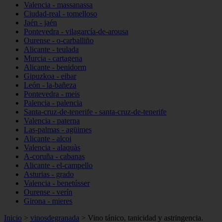
Valencia - massanassa
Ciudad-real - tomelloso
Jaén - jaén
Pontevedra - vilagarcía-de-arousa
Ourense - o-carballiño
Alicante - teulada
Murcia - cartagena
Alicante - benidorm
Gipuzkoa - eibar
León - la-bañeza
Pontevedra - meis
Palencia - palencia
Santa-cruz-de-tenerife - santa-cruz-de-tenerife
Valencia - paterna
Las-palmas - agüimes
Alicante - alcoi
Valencia - alaquàs
A-coruña - cabanas
Alicante - el-campello
Asturias - grado
Valencia - benetússer
Ourense - verín
Girona - mieres
Inicio
>
vinosdegranada
>
Vino tánico, tanicidad y astringencia.