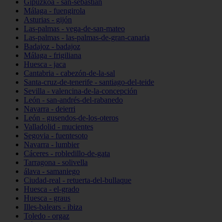
Gipuzkoa - san-sebastián
Málaga - fuengirola
Asturias - gijón
Las-palmas - vega-de-san-mateo
Las-palmas - las-palmas-de-gran-canaria
Badajoz - badajoz
Málaga - frigiliana
Huesca - jaca
Cantabria - cabezón-de-la-sal
Santa-cruz-de-tenerife - santiago-del-teide
Sevilla - valencina-de-la-concepción
León - san-andrés-del-rabanedo
Navarra - deierri
León - gusendos-de-los-oteros
Valladolid - mucientes
Segovia - fuentesoto
Navarra - lumbier
Cáceres - robledillo-de-gata
Tarragona - solivella
álava - samaniego
Ciudad-real - retuerta-del-bullaque
Huesca - el-grado
Huesca - graus
Illes-balears - ibiza
Toledo - orgaz