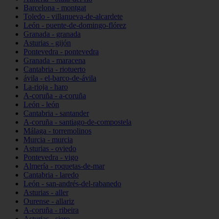
Barcelona - montgat
Toledo - villanueva-de-alcardete
León - puente-de-domingo-flórez
Granada - granada
Asturias - gijón
Pontevedra - pontevedra
Granada - maracena
Cantabria - riotuerto
ávila - el-barco-de-ávila
La-rioja - haro
A-coruña - a-coruña
León - león
Cantabria - santander
A-coruña - santiago-de-compostela
Málaga - torremolinos
Murcia - murcia
Asturias - oviedo
Pontevedra - vigo
Almería - roquetas-de-mar
Cantabria - laredo
León - san-andrés-del-rabanedo
Asturias - aller
Ourense - allariz
A-coruña - ribeira
Asturias - siero