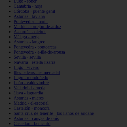
Lugo - sober
Cantabria - noja
Córdoba - puente-genil
Asturias - laviana
Pontevedra - marín
Madrid - torrejón-de-ardoz
A-coruña - oleiros
Málaga - nerja
Asturias - langreo
Pontevedra - ponteareas
Pontevedra - a-illa-de-arousa
Sevilla - sevilla
Navarra - estella-lizarra
Lugo - viveiro
Illes-balears - es-mercadal
Lugo - mondoñedo
León - valdevimbre
Valladolid - rueda
álava - laguardia
Asturias - mieres
Madrid - el-escorial
Castellón - moncofa
Santa-cruz-de-tenerife - los-llanos-de-aridane
Asturias - cangas-de-onís
Castellón - benicarló