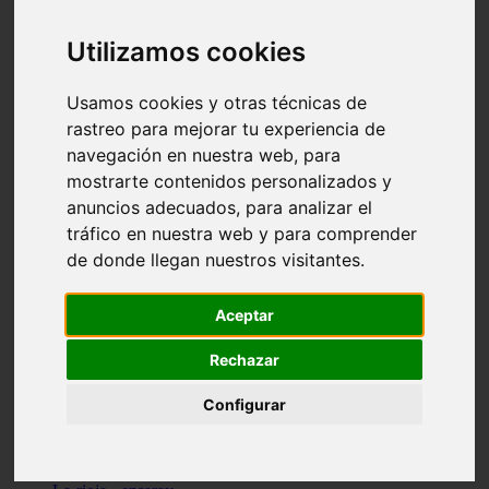
Granada - pulianas
Santa-cruz-de-tenerife - los-llanos-de-aridane
Utilizamos cookies
Cantabria - suances
Sevilla - bormujos
Granada - monachil
Usamos cookies y otras técnicas de
Málaga - júzcar
rastreo para mejorar tu experiencia de
Huesca - isábena
navegación en nuestra web, para
Huesca - alquézar
Huesca - castejón-de-sos
mostrarte contenidos personalizados y
Lleida - alt-àneu
anuncios adecuados, para analizar el
Sevilla - marinaleda
tráfico en nuestra web y para comprender
Córdoba - almedinilla
Navarra - zangoza
de donde llegan nuestros visitantes.
Cantabria - arenas-de-iguña
Barcelona - la-pobla-de-lillet
Murcia - cartagena
Aceptar
Las-palmas - yaiza
Madrid - nuevo-baztán
Rechazar
Sevilla - arahal
Málaga - istán
Configurar
Valladolid - fuensaldaña
Sevilla - salteras
Huesca - biescas
Granada - pampaneira