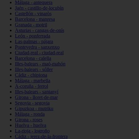
Málaga - antequera
Jaén - castillo-de-locubín
Castellón - vinaròs
Barcelona - manresa
Granada - motril
Asturias - cangas-de-onís
León - ponferrada
Las-palmas - pájara
Pontevedra - sanxenxo
Ciudad-real - ciudad-real
Barcelona - calella
Illes-balears - maó-mahón
Illes-balears - sóller
Cádiz - chipiona
Málaga - marbella
A-coruña - ferrol
Illes-balears - santanyí
Girona - lloret-de-mar
Segovia - segovia
Gipuzkoa - mutriku
Málaga - ronda
Girona - roses
Huelva - huelva
La-rioja - logroño
Cádiz - jerez-de-la-frontera