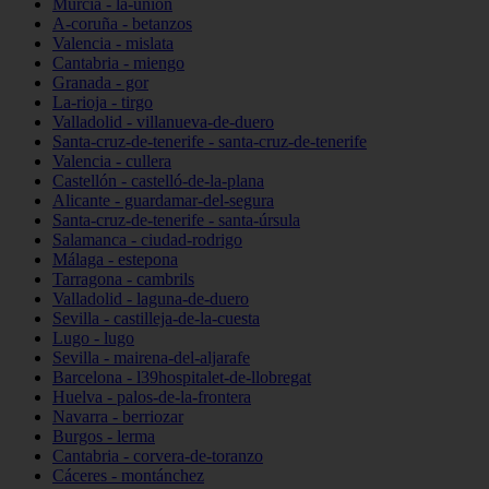
Murcia - la-unión
A-coruña - betanzos
Valencia - mislata
Cantabria - miengo
Granada - gor
La-rioja - tirgo
Valladolid - villanueva-de-duero
Santa-cruz-de-tenerife - santa-cruz-de-tenerife
Valencia - cullera
Castellón - castelló-de-la-plana
Alicante - guardamar-del-segura
Santa-cruz-de-tenerife - santa-úrsula
Salamanca - ciudad-rodrigo
Málaga - estepona
Tarragona - cambrils
Valladolid - laguna-de-duero
Sevilla - castilleja-de-la-cuesta
Lugo - lugo
Sevilla - mairena-del-aljarafe
Barcelona - l39hospitalet-de-llobregat
Huelva - palos-de-la-frontera
Navarra - berriozar
Burgos - lerma
Cantabria - corvera-de-toranzo
Cáceres - montánchez