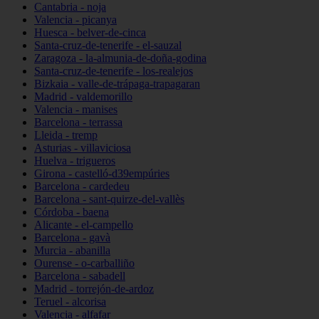
Cantabria - noja
Valencia - picanya
Huesca - belver-de-cinca
Santa-cruz-de-tenerife - el-sauzal
Zaragoza - la-almunia-de-doña-godina
Santa-cruz-de-tenerife - los-realejos
Bizkaia - valle-de-trápaga-trapagaran
Madrid - valdemorillo
Valencia - manises
Barcelona - terrassa
Lleida - tremp
Asturias - villaviciosa
Huelva - trigueros
Girona - castelló-d39empúries
Barcelona - cardedeu
Barcelona - sant-quirze-del-vallès
Córdoba - baena
Alicante - el-campello
Barcelona - gavà
Murcia - abanilla
Ourense - o-carballiño
Barcelona - sabadell
Madrid - torrejón-de-ardoz
Teruel - alcorisa
Valencia - alfafar