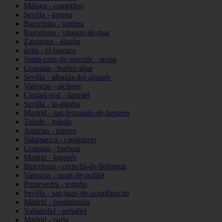
Málaga - campillos
Sevilla - gerena
Barcelona - tordera
Barcelona - vilassar-de-mar
Zaragoza - alagón
ávila - el-barraco
Santa-cruz-de-tenerife - arona
Granada - huétor-tájar
Sevilla - albaida-del-aljarafe
Valencia - alcàsser
Ciudad-real - daimiel
Sevilla - la-algaba
Madrid - san-fernando-de-henares
Toledo - toledo
Asturias - mieres
Salamanca - candelario
Granada - huéscar
Madrid - leganés
Barcelona - cornellà-de-llobregat
Valencia - quart-de-poblet
Pontevedra - tomiño
Sevilla - san-juan-de-aznalfarache
Madrid - fuenlabrada
Valladolid - peñafiel
Madrid - parla