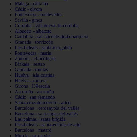
Málaga - cártama
Cádiz - olvera
Pontevedra - pontevedra
Sevilla - gines
Córdoba - villanueva-de-córdoba
Albacete - albacete
Cantabria - san-vicente-de-la-barquera
Granada - torvizcón
Illes-balears - santa-margalida
Pontevedra - marín
Zamora - el-perdigón
Bizkaia - sestao
Granada - murtas
Huelva - isla-cristina
Huelva - cartaya
Girona - l39escala
A-coruña - a-coruña
Cádiz - san-fernando
Santa-cruz-de-tenerife - arico
Barcelona - cerdanyola-del-vallès
Barcelona - sant-cugat-del-vallès
Las-palmas - santa-brígida
Illes-balears - santa-eulària-des-riu
Barcelona - mataró
Murcia - san-javier