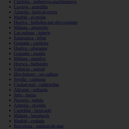
Córdoba - peñarroya-pueblonuevo
La-rioja - arnedillo
Almería - huércal-overa
Madrid - el-molar
Huelva - bollullos-par-del-condado
Málaga - algarrobo
Las-palmas - tuineje
Salamanca - béjar
Granada - capileira
Huelva - aljaraque
Granada - guadix
Málaga - manilva
Huesca - barbastro
Valencia - sagunt
Illes-balears - ses-salines
Sevilla - carmona
Ciudad-real - valdepeñas
Alicante - orihuela
Jaén - baeza
Navarra - tudela
Almería - el-ejido
Castellón - benicarló
Málaga - benahavís
Madrid - coslada
Barcelona - malgrat-de-mar