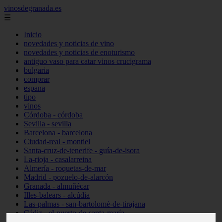
vinosdegranada.es
☰
Inicio
novedades y noticias de vino
novedades y noticias de enoturismo
antiguo vaso para catar vinos crucigrama
bulgaria
comprar
espana
tipo
vinos
Córdoba - córdoba
Sevilla - sevilla
Barcelona - barcelona
Ciudad-real - montiel
Santa-cruz-de-tenerife - guía-de-isora
La-rioja - casalarreina
Almería - roquetas-de-mar
Madrid - pozuelo-de-alarcón
Granada - almuñécar
Illes-balears - alcúdia
Las-palmas - san-bartolomé-de-tirajana
Cádiz - el-puerto-de-santa-maría
Madrid - valdemoro