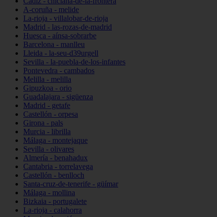
Cádiz - chiclana-de-la-frontera
A-coruña - melide
La-rioja - villalobar-de-rioja
Madrid - las-rozas-de-madrid
Huesca - aínsa-sobrarbe
Barcelona - manlleu
Lleida - la-seu-d39urgell
Sevilla - la-puebla-de-los-infantes
Pontevedra - cambados
Melilla - melilla
Gipuzkoa - orio
Guadalajara - sigüenza
Madrid - getafe
Castellón - orpesa
Girona - pals
Murcia - librilla
Málaga - montejaque
Sevilla - olivares
Almería - benahadux
Cantabria - torrelavega
Castellón - benlloch
Santa-cruz-de-tenerife - güímar
Málaga - mollina
Bizkaia - portugalete
La-rioja - calahorra