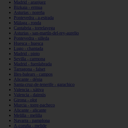
Madrid - aranjuez
Bizkaia - ermua
Asturias - noreña
Pontevedra - a-estrada
Málaga - ronda
Cantabria - torrelavega
Asturias - san-martín-del-rey-aurelio
Pontevedra - silleda
Huesca - huesca
Lugo - chantada
Madrid - pinto
Sevilla - carmona
Madrid - fuenlabrada
Tarragona - falset
Illes-balears - campos
Alicante - dénia
Santa-cruz-de-tenerife - garachico
Valencia - xàtiva
Valencia - daimús
Girona - olot
Murcia - torre-pacheco
Alicante - alicante
Melilla - melilla
Navarra - pamplona
A-coruña - melide