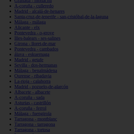
Granada - monachil
A-coruña - culleredo
Madrid - alcalá-de-henares
Santa-cruz-de-tenerife - san-cristóbal-de-la-laguna
Málaga - málaga
Alicante - elx
Pontevedra - o-grove
Illes-balears - ses-salines
Girona - lloret-de-mar
Pontevedra - cambados
álava - eskuernaga
Madrid - getafe
Sevilla - dos-hermanas
Málaga - benalmádena
Ourense - ribadavia
La-rioja - calahorra
Madrid - pozuelo-de-alarcón
Albacete - albacete
A-coruña - sada
Asturias - castrillón
A-coruña - ferrol
Málaga - fuengirola
Tarragona - montblanc
Tarragona - tarragona
Tarragona - tortosa