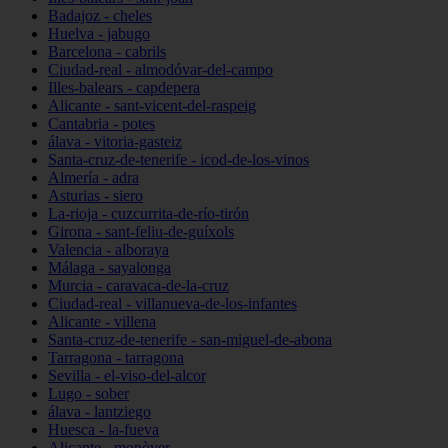
Badajoz - cheles
Huelva - jabugo
Barcelona - cabrils
Ciudad-real - almodóvar-del-campo
Illes-balears - capdepera
Alicante - sant-vicent-del-raspeig
Cantabria - potes
álava - vitoria-gasteiz
Santa-cruz-de-tenerife - icod-de-los-vinos
Almería - adra
Asturias - siero
La-rioja - cuzcurrita-de-río-tirón
Girona - sant-feliu-de-guíxols
Valencia - alboraya
Málaga - sayalonga
Murcia - caravaca-de-la-cruz
Ciudad-real - villanueva-de-los-infantes
Alicante - villena
Santa-cruz-de-tenerife - san-miguel-de-abona
Tarragona - tarragona
Sevilla - el-viso-del-alcor
Lugo - sober
álava - lantziego
Huesca - la-fueva
Alicante - monòver