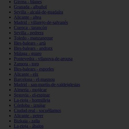
Girona - blanes
Granada - albuñol
Sevilla - alcalá-de-guadaíra
Alicante - altea
Madrid - villarejo-de-salvanés
Cuenca - tarancón
Sevilla - pedrera
Toledo - manzaneque
Illes-balears - artà
Illes-balears - andratx
Málaga - guaro
Pontevedra - vilanova-de-arousa
Zamora - toro
Illes-balears - esporles
Alicante - elx
Barcelona - el-masnou
Madrid - san-martín-de-valdeiglesias
Almería - mojácar
Segovia - el-espinar
La-rioja - hormilleja
Córdoba - iznájar
Ciudad-real - socuéllamos
Alicante - petrer
Bizkaia - zalla
La-rioja - ábalos