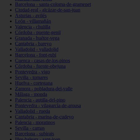
Barcelona - santa-coloma-de-gramenet
Ciudad-real - alcázar-de-san-juan
Asturias - avilés
León - villamañán
Valencia - chulilla
Córdoba - puente-genil
Granada - huétor-vega
Cantabria - bareyo
Valladolid - valladolid
Barcelona - font-rubí
Cuenca - casas-de-los-pinos
Córdoba - fuente-obejuna
Pontevedra - vigo
Sevilla - tomares
Huelva - cortegana
Zamora - pobladura-del-valle
Málaga - monda
Palencia - autilla-del-pino
Pontevedra - vilagarcía-de-arousa
Valladolid - rueda
Cantabria - marina-de-cudeyo
Palencia - moratinos
Sevilla - camas
Barcelona - subirats
Illes-balears - sant-joan