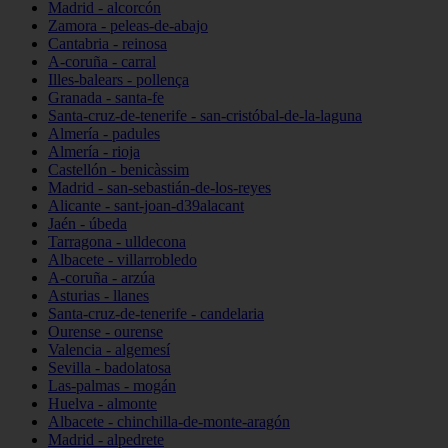
Madrid - alcorcón
Zamora - peleas-de-abajo
Cantabria - reinosa
A-coruña - carral
Illes-balears - pollença
Granada - santa-fe
Santa-cruz-de-tenerife - san-cristóbal-de-la-laguna
Almería - padules
Almería - rioja
Castellón - benicàssim
Madrid - san-sebastián-de-los-reyes
Alicante - sant-joan-d39alacant
Jaén - úbeda
Tarragona - ulldecona
Albacete - villarrobledo
A-coruña - arzúa
Asturias - llanes
Santa-cruz-de-tenerife - candelaria
Ourense - ourense
Valencia - algemesí
Sevilla - badolatosa
Las-palmas - mogán
Huelva - almonte
Albacete - chinchilla-de-monte-aragón
Madrid - alpedrete