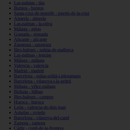
Las-palmas - tías
Burgos - burgos
Santa-cruz-de-tenerife - puerto-de-la-cruz
Almería - almería
Las-palmas - la-oliva
Málaga - mijas
Granada - granada
Alicante - alicante
Zaragoza - zaragoza
Illes-balears - palma-de-mallorca
Las-palmas - teguise
Málaga - málaga
Valencia - valencia
Madrid - madrid
Barcelona - palau-solità-i-plegamans
Barcelona - vilanova-i-la-geltrú
Málaga - vélez-málaga
Bizkaia - bilbao
Illes-balears - campos
Huesca - huesca
León - valencia-de-don-juan
Asturias - oviedo
Barcelona - vilanova-del-camí
Zamora - zamora
Cádiz - conil-de-la-frontera