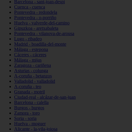
Barcelona - sant-joan-despí
Cuenca - cuenca
Pontevedra - redondela
Pontevedra - o-porriño
Huelva - valverde-del-camino
Gipuzkoa - aretxabaleta
Pontevedra - vilanova-de-arousa
Lugo - ribadeo
Madrid - boadilla-del-monte
Málaga - estepona
Cáceres - cáceres
Málaga - mijas
Zaragoza - cariñena
Asturias - colunga
A-coruña - betanzos
Valladolid - valladolid
A-coruña - teo
Granada - motril
Ciudad-real - alcázar-de-san-juan
Barcelona - calella
Burgos - burgos
Zamora - toro
Soria - soria
Huelva - moguer
Alicante - la-vila-joiosa