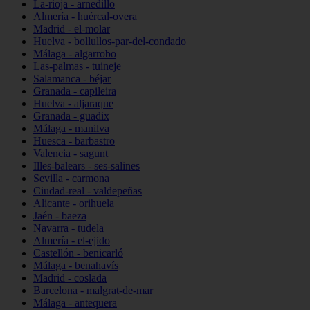
La-rioja - arnedillo
Almería - huércal-overa
Madrid - el-molar
Huelva - bollullos-par-del-condado
Málaga - algarrobo
Las-palmas - tuineje
Salamanca - béjar
Granada - capileira
Huelva - aljaraque
Granada - guadix
Málaga - manilva
Huesca - barbastro
Valencia - sagunt
Illes-balears - ses-salines
Sevilla - carmona
Ciudad-real - valdepeñas
Alicante - orihuela
Jaén - baeza
Navarra - tudela
Almería - el-ejido
Castellón - benicarló
Málaga - benahavís
Madrid - coslada
Barcelona - malgrat-de-mar
Málaga - antequera