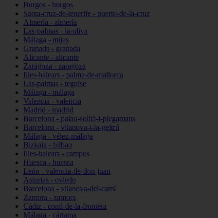
Burgos - burgos
Santa-cruz-de-tenerife - puerto-de-la-cruz
Almería - almería
Las-palmas - la-oliva
Málaga - mijas
Granada - granada
Alicante - alicante
Zaragoza - zaragoza
Illes-balears - palma-de-mallorca
Las-palmas - teguise
Málaga - málaga
Valencia - valencia
Madrid - madrid
Barcelona - palau-solità-i-plegamans
Barcelona - vilanova-i-la-geltrú
Málaga - vélez-málaga
Bizkaia - bilbao
Illes-balears - campos
Huesca - huesca
León - valencia-de-don-juan
Asturias - oviedo
Barcelona - vilanova-del-camí
Zamora - zamora
Cádiz - conil-de-la-frontera
Málaga - cártama