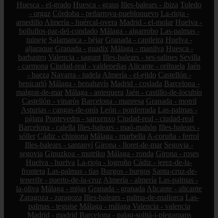
Huesca - el-grado
Huesca - graus
Illes-balears - ibiza
Toledo
- orgaz
Córdoba - peñarroya-pueblonuevo
La-rioja -
arnedillo
Almería - huércal-overa
Madrid - el-molar
Huelva -
bollullos-par-del-condado
Málaga - algarrobo
Las-palmas -
tuineje
Salamanca - béjar
Granada - capileira
Huelva -
aljaraque
Granada - guadix
Málaga - manilva
Huesca -
barbastro
Valencia - sagunt
Illes-balears - ses-salines
Sevilla
- carmona
Ciudad-real - valdepeñas
Alicante - orihuela
Jaén
- baeza
Navarra - tudela
Almería - el-ejido
Castellón -
benicarló
Málaga - benahavís
Madrid - coslada
Barcelona -
malgrat-de-mar
Málaga - antequera
Jaén - castillo-de-locubín
Castellón - vinaròs
Barcelona - manresa
Granada - motril
Asturias - cangas-de-onís
León - ponferrada
Las-palmas -
pájara
Pontevedra - sanxenxo
Ciudad-real - ciudad-real
Barcelona - calella
Illes-balears - maó-mahón
Illes-balears -
sóller
Cádiz - chipiona
Málaga - marbella
A-coruña - ferrol
Illes-balears - santanyí
Girona - lloret-de-mar
Segovia -
segovia
Gipuzkoa - mutriku
Málaga - ronda
Girona - roses
Huelva - huelva
La-rioja - logroño
Cádiz - jerez-de-la-
frontera
Las-palmas - tías
Burgos - burgos
Santa-cruz-de-
tenerife - puerto-de-la-cruz
Almería - almería
Las-palmas -
la-oliva
Málaga - mijas
Granada - granada
Alicante - alicante
Zaragoza - zaragoza
Illes-balears - palma-de-mallorca
Las-
palmas - teguise
Málaga - málaga
Valencia - valencia
Madrid - madrid
Barcelona - palau-solità-i-plegamans