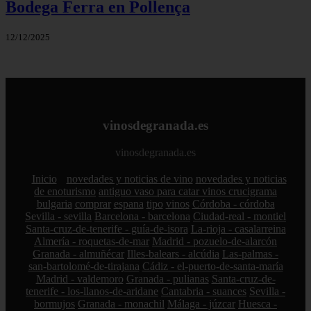
Bodega Ferra en Pollença
12/12/2025
vinosdegranada.es
vinosdegranada.es
Inicio
novedades y noticias de vino
novedades y noticias
de enoturismo
antiguo vaso para catar vinos crucigrama
bulgaria
comprar
espana
tipo
vinos
Córdoba - córdoba
Sevilla - sevilla
Barcelona - barcelona
Ciudad-real - montiel
Santa-cruz-de-tenerife - guía-de-isora
La-rioja - casalarreina
Almería - roquetas-de-mar
Madrid - pozuelo-de-alarcón
Granada - almuñécar
Illes-balears - alcúdia
Las-palmas -
san-bartolomé-de-tirajana
Cádiz - el-puerto-de-santa-maría
Madrid - valdemoro
Granada - pulianas
Santa-cruz-de-
tenerife - los-llanos-de-aridane
Cantabria - suances
Sevilla -
bormujos
Granada - monachil
Málaga - júzcar
Huesca -