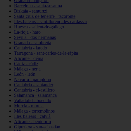
Granada - lanjarón
Barcelona - santa-susanna
Bizkaia - santurtzi
Santa-cruz-de-tenerife - tacoronte
Illes-balears - sant-llorenç-des-cardassar
Huesca - sallent-de-gállego
La-rioja - haro
Sevilla - dos-hermanas
Granada - salobreña
Cantabria - laredo
Tarragona - sant-carles-de-la-ràpita
Alicante - dénia
Cádiz - cádiz
Málaga - nerja
León - león
Navarra - pamplona
Cantabria - santander
Cantabria - el-astillero
Salamanca - salamanca
Valladolid - boecillo
Murcia - murcia
Málaga - torremolinos
Illes-balears - calvià
Alicante - benidorm
Gipuzkoa - san-sebastián