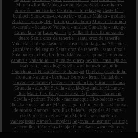
Murcia - librilla
Málaga - montejaque
Sevilla - olivares
Almería - benahadux
Cantabria - torrelavega
Castellón -
benlloch
Santa-cruz-de-tenerife - güímar
Málaga - mollina
Bizkaia - portugalete
La-rioja - calahorra
Murcia - la-unión
A-coruña - betanzos
Valencia - mislata
Cantabria - miengo
Granada - gor
La-rioja - tirgo
Valladolid - villanueva-de-
duero
Santa-cruz-de-tenerife - santa-cruz-de-tenerife
Valencia - cullera
Castellón - castelló-de-la-plana
Alicante -
guardamar-del-segura
Santa-cruz-de-tenerife - santa-úrsula
Salamanca - ciudad-rodrigo
Málaga - estepona
Tarragona -
cambrils
Valladolid - laguna-de-duero
Sevilla - castilleja-de-
la-cuesta
Lugo - lugo
Sevilla - mairena-del-aljarafe
Barcelona - l39hospitalet-de-llobregat
Huelva - palos-de-la-
frontera
Navarra - berriozar
Burgos - lerma
Cantabria -
corvera-de-toranzo
Cáceres - montánchez
Girona - blanes
Granada - albuñol
Sevilla - alcalá-de-guadaíra
Alicante -
altea
Madrid - villarejo-de-salvanés
Cuenca - tarancón
Sevilla - pedrera
Toledo - manzaneque
Illes-balears - artà
Illes-balears - andratx
Málaga - guaro
Pontevedra - vilanova-
de-arousa
Zamora - toro
Illes-balears - esporles
Alicante -
elx
Barcelona - el-masnou
Madrid - san-martín-de-
valdeiglesias
Almería - mojácar
Segovia - el-espinar
La-rioja
- hormilleja
Córdoba - iznájar
Ciudad-real - socuéllamos
Alicante - petrer
Bizkaia - zalla
La-rioja - ábalos
Madrid -
alcorcón
Zamora - peleas-de-abajo
Cantabria - reinosa
A-