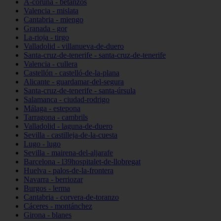
A-coruña - betanzos
Valencia - mislata
Cantabria - miengo
Granada - gor
La-rioja - tirgo
Valladolid - villanueva-de-duero
Santa-cruz-de-tenerife - santa-cruz-de-tenerife
Valencia - cullera
Castellón - castelló-de-la-plana
Alicante - guardamar-del-segura
Santa-cruz-de-tenerife - santa-úrsula
Salamanca - ciudad-rodrigo
Málaga - estepona
Tarragona - cambrils
Valladolid - laguna-de-duero
Sevilla - castilleja-de-la-cuesta
Lugo - lugo
Sevilla - mairena-del-aljarafe
Barcelona - l39hospitalet-de-llobregat
Huelva - palos-de-la-frontera
Navarra - berriozar
Burgos - lerma
Cantabria - corvera-de-toranzo
Cáceres - montánchez
Girona - blanes