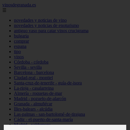
vinosdegranada.es
☰
novedades y noticias de vino
novedades y noticias de enoturismo
antiguo vaso para catar vinos crucigrama
bulgaria
comprar
espana
tipo
vinos
Córdoba - córdoba
Sevilla - sevilla
Barcelona - barcelona
Ciudad-real - montiel
Santa-cruz-de-tenerife - guía-de-isora
La-rioja - casalarreina
Almería - roquetas-de-mar
Madrid - pozuelo-de-alarcón
Granada - almuñécar
Illes-balears - alcúdia
Las-palmas - san-bartolomé-de-tirajana
Cádiz - el-puerto-de-santa-maría
Madrid - valdemoro
Granada - pulianas