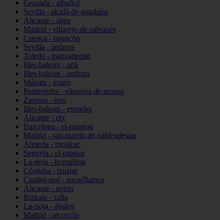
Granada - albuñol
Sevilla - alcalá-de-guadaíra
Alicante - altea
Madrid - villarejo-de-salvanés
Cuenca - tarancón
Sevilla - pedrera
Toledo - manzaneque
Illes-balears - artà
Illes-balears - andratx
Málaga - guaro
Pontevedra - vilanova-de-arousa
Zamora - toro
Illes-balears - esporles
Alicante - elx
Barcelona - el-masnou
Madrid - san-martín-de-valdeiglesias
Almería - mojácar
Segovia - el-espinar
La-rioja - hormilleja
Córdoba - iznájar
Ciudad-real - socuéllamos
Alicante - petrer
Bizkaia - zalla
La-rioja - ábalos
Madrid - alcorcón