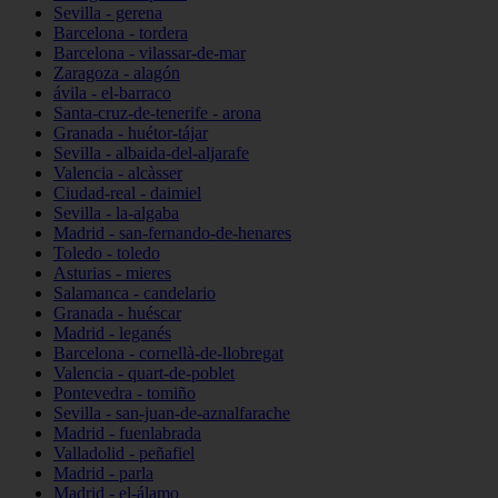
Sevilla - gerena
Barcelona - tordera
Barcelona - vilassar-de-mar
Zaragoza - alagón
ávila - el-barraco
Santa-cruz-de-tenerife - arona
Granada - huétor-tájar
Sevilla - albaida-del-aljarafe
Valencia - alcàsser
Ciudad-real - daimiel
Sevilla - la-algaba
Madrid - san-fernando-de-henares
Toledo - toledo
Asturias - mieres
Salamanca - candelario
Granada - huéscar
Madrid - leganés
Barcelona - cornellà-de-llobregat
Valencia - quart-de-poblet
Pontevedra - tomiño
Sevilla - san-juan-de-aznalfarache
Madrid - fuenlabrada
Valladolid - peñafiel
Madrid - parla
Madrid - el-álamo