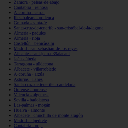
Zamora - peleas-de-abajo
Cantabria - reinosa
A-coruña - carral
Illes-balears - pollença
Granada - santa-fe
Santa-cruz-de-tenerife - san-cristóbal-de-la-laguna
Almería - padules
Almería - rioja
Castellón - benicàssim
Madrid - san-sebastián-de-los-reyes
Alicante - sant-joan-d39alacant
Jaén - úbeda
Tarragona - ulldecona
Albacete - villarrobledo
A-coruña - arzúa
Asturias - llanes
Santa-cruz-de-tenerife - candelaria
Ourense - ourense
Valencia - algemesí
Sevilla - badolatosa
Las-palmas - mogán
Huelva - almonte
Albacete - chinchilla-de-monte-aragón
Madrid - alpedrete
Cantabria - noja