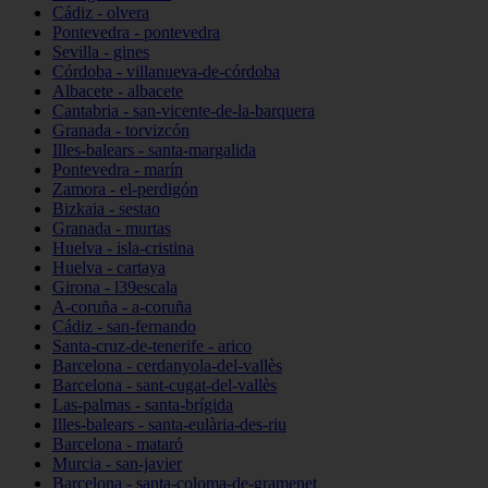
Cádiz - olvera
Pontevedra - pontevedra
Sevilla - gines
Córdoba - villanueva-de-córdoba
Albacete - albacete
Cantabria - san-vicente-de-la-barquera
Granada - torvizcón
Illes-balears - santa-margalida
Pontevedra - marín
Zamora - el-perdigón
Bizkaia - sestao
Granada - murtas
Huelva - isla-cristina
Huelva - cartaya
Girona - l39escala
A-coruña - a-coruña
Cádiz - san-fernando
Santa-cruz-de-tenerife - arico
Barcelona - cerdanyola-del-vallès
Barcelona - sant-cugat-del-vallès
Las-palmas - santa-brígida
Illes-balears - santa-eulària-des-riu
Barcelona - mataró
Murcia - san-javier
Barcelona - santa-coloma-de-gramenet