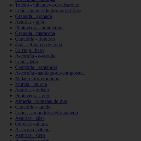
Toledo - villanueva-de-alcardete
León - puente-de-domingo-flórez
Granada - granada
Asturias - gijón
Pontevedra - pontevedra
Granada - maracena
Cantabria - riotuerto
ávila - el-barco-de-ávila
La-rioja - haro
A-coruña - a-coruña
León - león
Cantabria - santander
A-coruña - santiago-de-compostela
Málaga - torremolinos
Murcia - murcia
Asturias - oviedo
Pontevedra - vigo
Almería - roquetas-de-mar
Cantabria - laredo
León - san-andrés-del-rabanedo
Asturias - aller
Ourense - allariz
A-coruña - ribeira
Asturias - siero
A-coruña - narón