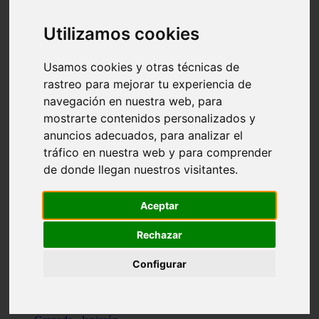
Santa-cruz-de-tenerife - los-llanos-de-aridane
Cantabria - suances
Utilizamos cookies
Sevilla - bormujos
Granada - monachil
Málaga - júzcar
Usamos cookies y otras técnicas de
Huesca - isábena
rastreo para mejorar tu experiencia de
Huesca - alquézar
navegación en nuestra web, para
Huesca - castejón-de-sos
Lleida - alt-àneu
mostrarte contenidos personalizados y
Sevilla - marinaleda
anuncios adecuados, para analizar el
Córdoba - almedinilla
tráfico en nuestra web y para comprender
Navarra - zangoza
Cantabria - arenas-de-iguña
de donde llegan nuestros visitantes.
Barcelona - la-pobla-de-lillet
Murcia - cartagena
Las-palmas - yaiza
Aceptar
Madrid - nuevo-baztán
Sevilla - arahal
Rechazar
Málaga - istán
Valladolid - fuensaldaña
Configurar
Sevilla - salteras
Huesca - biescas
Granada - pampaneira
La-rioja - ezcaray