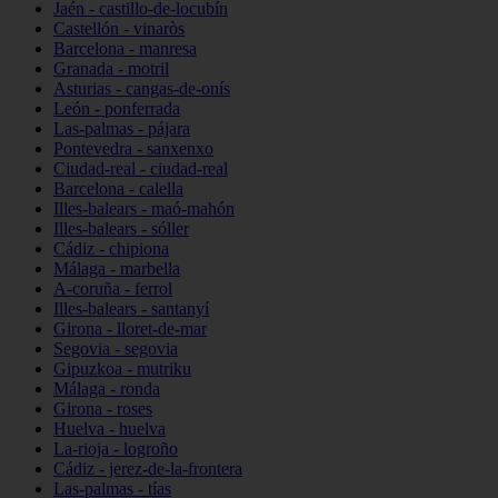
Jaén - castillo-de-locubín
Castellón - vinaròs
Barcelona - manresa
Granada - motril
Asturias - cangas-de-onís
León - ponferrada
Las-palmas - pájara
Pontevedra - sanxenxo
Ciudad-real - ciudad-real
Barcelona - calella
Illes-balears - maó-mahón
Illes-balears - sóller
Cádiz - chipiona
Málaga - marbella
A-coruña - ferrol
Illes-balears - santanyí
Girona - lloret-de-mar
Segovia - segovia
Gipuzkoa - mutriku
Málaga - ronda
Girona - roses
Huelva - huelva
La-rioja - logroño
Cádiz - jerez-de-la-frontera
Las-palmas - tías