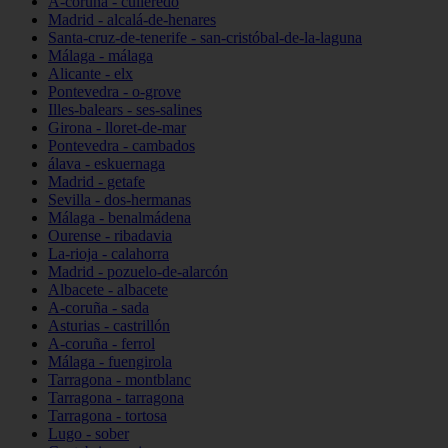
A-coruña - culleredo
Madrid - alcalá-de-henares
Santa-cruz-de-tenerife - san-cristóbal-de-la-laguna
Málaga - málaga
Alicante - elx
Pontevedra - o-grove
Illes-balears - ses-salines
Girona - lloret-de-mar
Pontevedra - cambados
álava - eskuernaga
Madrid - getafe
Sevilla - dos-hermanas
Málaga - benalmádena
Ourense - ribadavia
La-rioja - calahorra
Madrid - pozuelo-de-alarcón
Albacete - albacete
A-coruña - sada
Asturias - castrillón
A-coruña - ferrol
Málaga - fuengirola
Tarragona - montblanc
Tarragona - tarragona
Tarragona - tortosa
Lugo - sober