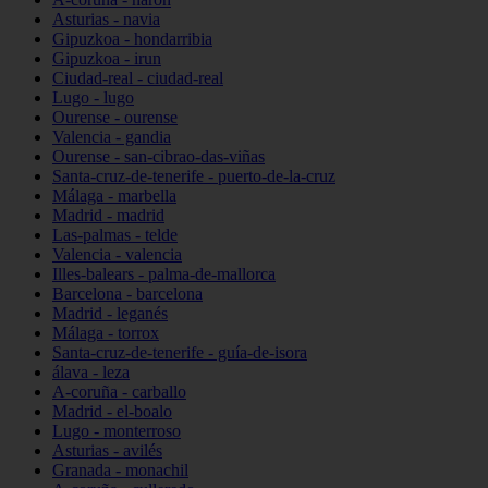
Asturias - navia
Gipuzkoa - hondarribia
Gipuzkoa - irun
Ciudad-real - ciudad-real
Lugo - lugo
Ourense - ourense
Valencia - gandia
Ourense - san-cibrao-das-viñas
Santa-cruz-de-tenerife - puerto-de-la-cruz
Málaga - marbella
Madrid - madrid
Las-palmas - telde
Valencia - valencia
Illes-balears - palma-de-mallorca
Barcelona - barcelona
Madrid - leganés
Málaga - torrox
Santa-cruz-de-tenerife - guía-de-isora
álava - leza
A-coruña - carballo
Madrid - el-boalo
Lugo - monterroso
Asturias - avilés
Granada - monachil