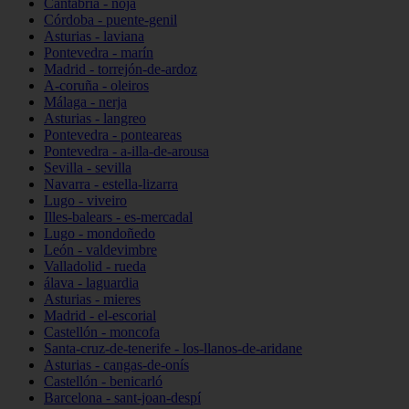
Cantabria - noja
Córdoba - puente-genil
Asturias - laviana
Pontevedra - marín
Madrid - torrejón-de-ardoz
A-coruña - oleiros
Málaga - nerja
Asturias - langreo
Pontevedra - ponteareas
Pontevedra - a-illa-de-arousa
Sevilla - sevilla
Navarra - estella-lizarra
Lugo - viveiro
Illes-balears - es-mercadal
Lugo - mondoñedo
León - valdevimbre
Valladolid - rueda
álava - laguardia
Asturias - mieres
Madrid - el-escorial
Castellón - moncofa
Santa-cruz-de-tenerife - los-llanos-de-aridane
Asturias - cangas-de-onís
Castellón - benicarló
Barcelona - sant-joan-despí