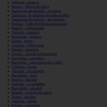
Valencia - picanya
Huesca - belver-de-cinca
Santa-cruz-de-tenerife - el-sauzal
Zaragoza - la-almunia-de-doña-godina
Santa-cruz-de-tenerife - los-realejos
Bizkaia - valle-de-trápaga-trapagaran
Madrid - valdemorillo
Valencia - manises
Barcelona - terrassa
Lleida - tremp
Asturias - villaviciosa
Huelva - trigueros
Girona - castelló-d39empúries
Barcelona - cardedeu
Barcelona - sant-quirze-del-vallès
Córdoba - baena
Alicante - el-campello
Barcelona - gavà
Murcia - abanilla
Ourense - o-carballiño
Barcelona - sabadell
Madrid - torrejón-de-ardoz
Teruel - alcorisa
Valencia - alfafar
Málaga - campillos