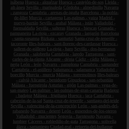
isábena
Huesca - alquézar
Huesca - castejón-de-sos
Lleida -
alt-àneu
Sevilla - marinaleda
Córdoba - almedinilla
Navarra
- zangoza
Cantabria - arenas-de-iguña
Barcelona - la-pobla-
de-lillet
Murcia - cartagena
Las-palmas - yaiza
Madrid -
nuevo-baztán
Sevilla - arahal
Málaga - istán
Valladolid -
fuensaldaña
Sevilla - salteras
Huesca - biescas
Granada -
pampaneira
La-rioja - ezcaray
Granada - lanjarón
Barcelona
- santa-susanna
Bizkaia - santurtzi
Santa-cruz-de-tenerife -
tacoronte
Illes-balears - sant-llorenç-des-cardassar
Huesca -
sallent-de-gállego
La-rioja - haro
Sevilla - dos-hermanas
Granada - salobreña
Cantabria - laredo
Tarragona - sant-
carles-de-la-ràpita
Alicante - dénia
Cádiz - cádiz
Málaga -
nerja
León - león
Navarra - pamplona
Cantabria - santander
Cantabria - el-astillero
Salamanca - salamanca
Valladolid -
boecillo
Murcia - murcia
Málaga - torremolinos
Illes-balears
- calvià
Alicante - benidorm
Gipuzkoa - san-sebastián
Málaga - fuengirola
Asturias - gijón
Las-palmas - vega-de-
san-mateo
Las-palmas - las-palmas-de-gran-canaria
Badajoz
- badajoz
Málaga - frigiliana
Huesca - jaca
Cantabria -
cabezón-de-la-sal
Santa-cruz-de-tenerife - santiago-del-teide
Sevilla - valencina-de-la-concepción
León - san-andrés-del-
rabanedo
Navarra - deierri
León - gusendos-de-los-oteros
Valladolid - mucientes
Segovia - fuentesoto
Navarra -
lumbier
Cáceres - robledillo-de-gata
Tarragona - solivella
álava - samaniego
Ciudad-real - retuerta-del-bullaque