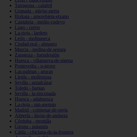
Tarragona - calafell
Granada - güejar-sierra
Bizkaia - amorebieta-etxano
Cantabria - medio-cudeyo
Lugo - cervo
La-rioja - lardero
León - molinaseca
Ciudad-real - almagro
Murcia - molina-de-segura
Zaragoza - fuendejalón
Huesca - villanueva-de-sigena
Pontevedra - o-grove
Las-palmas - arucas
Lleida - mollerussa
Sevilla - aznalcázar
Toledo - bargas
Sevilla - la-rinconada
Huesca - adahuesca
La-rioja - san-asensio
Madrid - colmenar-de-oreja
Almería - láujar-de-andarax
Córdoba - montilla
Girona - palamós
Cádiz - chiclana-de-la-frontera