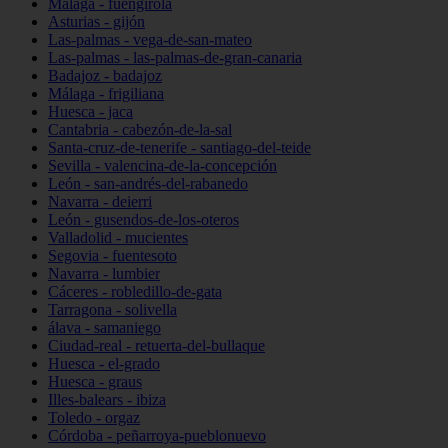
Málaga - fuengirola
Asturias - gijón
Las-palmas - vega-de-san-mateo
Las-palmas - las-palmas-de-gran-canaria
Badajoz - badajoz
Málaga - frigiliana
Huesca - jaca
Cantabria - cabezón-de-la-sal
Santa-cruz-de-tenerife - santiago-del-teide
Sevilla - valencina-de-la-concepción
León - san-andrés-del-rabanedo
Navarra - deierri
León - gusendos-de-los-oteros
Valladolid - mucientes
Segovia - fuentesoto
Navarra - lumbier
Cáceres - robledillo-de-gata
Tarragona - solivella
álava - samaniego
Ciudad-real - retuerta-del-bullaque
Huesca - el-grado
Huesca - graus
Illes-balears - ibiza
Toledo - orgaz
Córdoba - peñarroya-pueblonuevo