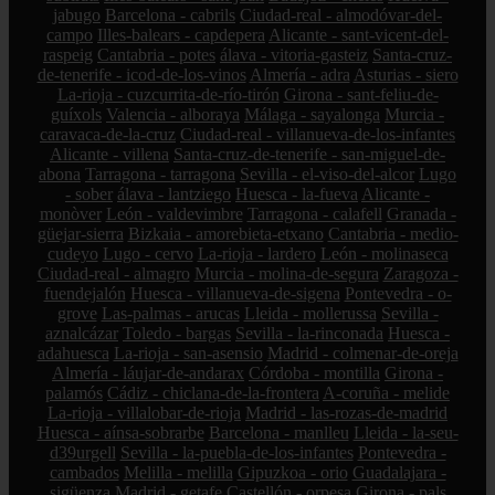
jabugo
Barcelona - cabrils
Ciudad-real - almodóvar-del-
campo
Illes-balears - capdepera
Alicante - sant-vicent-del-
raspeig
Cantabria - potes
álava - vitoria-gasteiz
Santa-cruz-
de-tenerife - icod-de-los-vinos
Almería - adra
Asturias - siero
La-rioja - cuzcurrita-de-río-tirón
Girona - sant-feliu-de-
guíxols
Valencia - alboraya
Málaga - sayalonga
Murcia -
caravaca-de-la-cruz
Ciudad-real - villanueva-de-los-infantes
Alicante - villena
Santa-cruz-de-tenerife - san-miguel-de-
abona
Tarragona - tarragona
Sevilla - el-viso-del-alcor
Lugo
- sober
álava - lantziego
Huesca - la-fueva
Alicante -
monòver
León - valdevimbre
Tarragona - calafell
Granada -
güejar-sierra
Bizkaia - amorebieta-etxano
Cantabria - medio-
cudeyo
Lugo - cervo
La-rioja - lardero
León - molinaseca
Ciudad-real - almagro
Murcia - molina-de-segura
Zaragoza -
fuendejalón
Huesca - villanueva-de-sigena
Pontevedra - o-
grove
Las-palmas - arucas
Lleida - mollerussa
Sevilla -
aznalcázar
Toledo - bargas
Sevilla - la-rinconada
Huesca -
adahuesca
La-rioja - san-asensio
Madrid - colmenar-de-oreja
Almería - láujar-de-andarax
Córdoba - montilla
Girona -
palamós
Cádiz - chiclana-de-la-frontera
A-coruña - melide
La-rioja - villalobar-de-rioja
Madrid - las-rozas-de-madrid
Huesca - aínsa-sobrarbe
Barcelona - manlleu
Lleida - la-seu-
d39urgell
Sevilla - la-puebla-de-los-infantes
Pontevedra -
cambados
Melilla - melilla
Gipuzkoa - orio
Guadalajara -
sigüenza
Madrid - getafe
Castellón - orpesa
Girona - pals