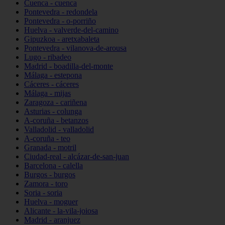
Cuenca - cuenca
Pontevedra - redondela
Pontevedra - o-porriño
Huelva - valverde-del-camino
Gipuzkoa - aretxabaleta
Pontevedra - vilanova-de-arousa
Lugo - ribadeo
Madrid - boadilla-del-monte
Málaga - estepona
Cáceres - cáceres
Málaga - mijas
Zaragoza - cariñena
Asturias - colunga
A-coruña - betanzos
Valladolid - valladolid
A-coruña - teo
Granada - motril
Ciudad-real - alcázar-de-san-juan
Barcelona - calella
Burgos - burgos
Zamora - toro
Soria - soria
Huelva - moguer
Alicante - la-vila-joiosa
Madrid - aranjuez