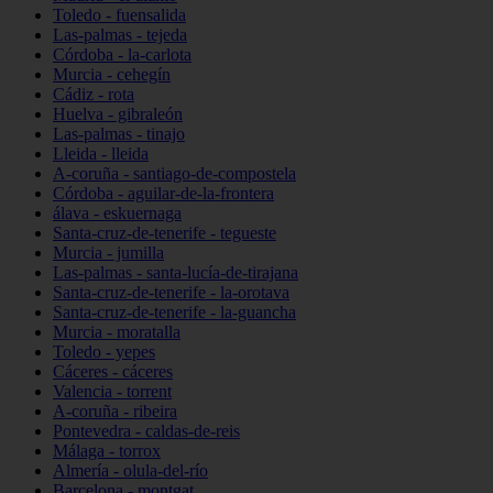
Toledo - fuensalida
Las-palmas - tejeda
Córdoba - la-carlota
Murcia - cehegín
Cádiz - rota
Huelva - gibraleón
Las-palmas - tinajo
Lleida - lleida
A-coruña - santiago-de-compostela
Córdoba - aguilar-de-la-frontera
álava - eskuernaga
Santa-cruz-de-tenerife - tegueste
Murcia - jumilla
Las-palmas - santa-lucía-de-tirajana
Santa-cruz-de-tenerife - la-orotava
Santa-cruz-de-tenerife - la-guancha
Murcia - moratalla
Toledo - yepes
Cáceres - cáceres
Valencia - torrent
A-coruña - ribeira
Pontevedra - caldas-de-reis
Málaga - torrox
Almería - olula-del-río
Barcelona - montgat