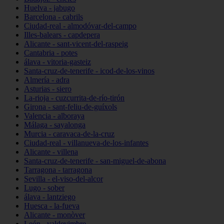
Huelva - jabugo
Barcelona - cabrils
Ciudad-real - almodóvar-del-campo
Illes-balears - capdepera
Alicante - sant-vicent-del-raspeig
Cantabria - potes
álava - vitoria-gasteiz
Santa-cruz-de-tenerife - icod-de-los-vinos
Almería - adra
Asturias - siero
La-rioja - cuzcurrita-de-río-tirón
Girona - sant-feliu-de-guíxols
Valencia - alboraya
Málaga - sayalonga
Murcia - caravaca-de-la-cruz
Ciudad-real - villanueva-de-los-infantes
Alicante - villena
Santa-cruz-de-tenerife - san-miguel-de-abona
Tarragona - tarragona
Sevilla - el-viso-del-alcor
Lugo - sober
álava - lantziego
Huesca - la-fueva
Alicante - monòver
León - valdevimbre