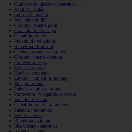
Ciudad-real - alcázar-de-san-juan
Asturias - avilés
León - villamañán
Valencia - chulilla
Córdoba - puente-genil
Granada - huétor-vega
Cantabria - bareyo
Valladolid - valladolid
Barcelona - font-rubí
Cuenca - casas-de-los-pinos
Córdoba - fuente-obejuna
Pontevedra - vigo
Sevilla - tomares
Huelva - cortegana
Zamora - pobladura-del-valle
Málaga - monda
Palencia - autilla-del-pino
Pontevedra - vilagarcía-de-arousa
Valladolid - rueda
Cantabria - marina-de-cudeyo
Palencia - moratinos
Sevilla - camas
Barcelona - subirats
Illes-balears - sant-joan
Badajoz - cheles