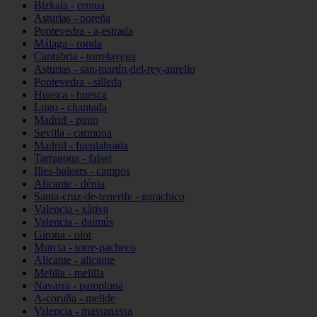
Bizkaia - ermua
Asturias - noreña
Pontevedra - a-estrada
Málaga - ronda
Cantabria - torrelavega
Asturias - san-martín-del-rey-aurelio
Pontevedra - silleda
Huesca - huesca
Lugo - chantada
Madrid - pinto
Sevilla - carmona
Madrid - fuenlabrada
Tarragona - falset
Illes-balears - campos
Alicante - dénia
Santa-cruz-de-tenerife - garachico
Valencia - xàtiva
Valencia - daimús
Girona - olot
Murcia - torre-pacheco
Alicante - alicante
Melilla - melilla
Navarra - pamplona
A-coruña - melide
Valencia - massanassa