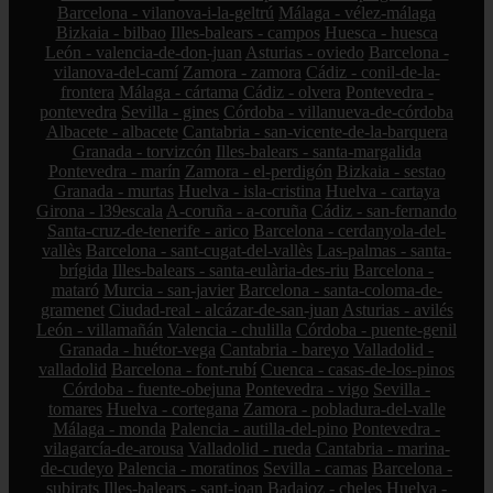
Barcelona - vilanova-i-la-geltrú
Málaga - vélez-málaga
Bizkaia - bilbao
Illes-balears - campos
Huesca - huesca
León - valencia-de-don-juan
Asturias - oviedo
Barcelona -
vilanova-del-camí
Zamora - zamora
Cádiz - conil-de-la-
frontera
Málaga - cártama
Cádiz - olvera
Pontevedra -
pontevedra
Sevilla - gines
Córdoba - villanueva-de-córdoba
Albacete - albacete
Cantabria - san-vicente-de-la-barquera
Granada - torvizcón
Illes-balears - santa-margalida
Pontevedra - marín
Zamora - el-perdigón
Bizkaia - sestao
Granada - murtas
Huelva - isla-cristina
Huelva - cartaya
Girona - l39escala
A-coruña - a-coruña
Cádiz - san-fernando
Santa-cruz-de-tenerife - arico
Barcelona - cerdanyola-del-
vallès
Barcelona - sant-cugat-del-vallès
Las-palmas - santa-
brígida
Illes-balears - santa-eulària-des-riu
Barcelona -
mataró
Murcia - san-javier
Barcelona - santa-coloma-de-
gramenet
Ciudad-real - alcázar-de-san-juan
Asturias - avilés
León - villamañán
Valencia - chulilla
Córdoba - puente-genil
Granada - huétor-vega
Cantabria - bareyo
Valladolid -
valladolid
Barcelona - font-rubí
Cuenca - casas-de-los-pinos
Córdoba - fuente-obejuna
Pontevedra - vigo
Sevilla -
tomares
Huelva - cortegana
Zamora - pobladura-del-valle
Málaga - monda
Palencia - autilla-del-pino
Pontevedra -
vilagarcía-de-arousa
Valladolid - rueda
Cantabria - marina-
de-cudeyo
Palencia - moratinos
Sevilla - camas
Barcelona -
subirats
Illes-balears - sant-joan
Badajoz - cheles
Huelva -