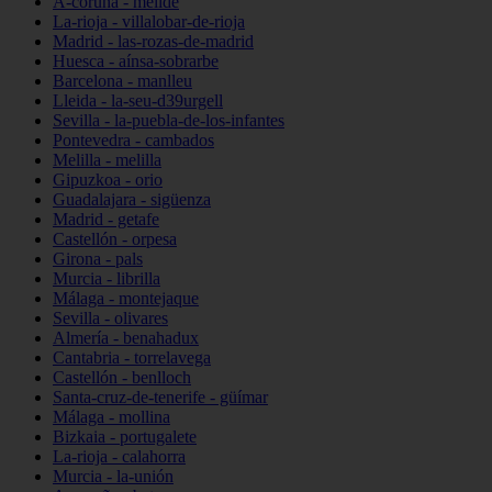
A-coruña - melide
La-rioja - villalobar-de-rioja
Madrid - las-rozas-de-madrid
Huesca - aínsa-sobrarbe
Barcelona - manlleu
Lleida - la-seu-d39urgell
Sevilla - la-puebla-de-los-infantes
Pontevedra - cambados
Melilla - melilla
Gipuzkoa - orio
Guadalajara - sigüenza
Madrid - getafe
Castellón - orpesa
Girona - pals
Murcia - librilla
Málaga - montejaque
Sevilla - olivares
Almería - benahadux
Cantabria - torrelavega
Castellón - benlloch
Santa-cruz-de-tenerife - güímar
Málaga - mollina
Bizkaia - portugalete
La-rioja - calahorra
Murcia - la-unión