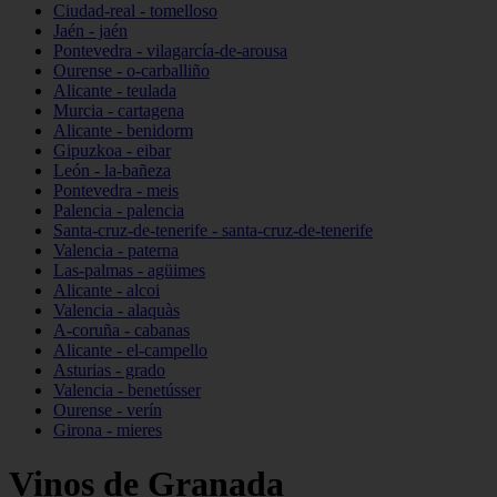
Ciudad-real - tomelloso
Jaén - jaén
Pontevedra - vilagarcía-de-arousa
Ourense - o-carballiño
Alicante - teulada
Murcia - cartagena
Alicante - benidorm
Gipuzkoa - eibar
León - la-bañeza
Pontevedra - meis
Palencia - palencia
Santa-cruz-de-tenerife - santa-cruz-de-tenerife
Valencia - paterna
Las-palmas - agüimes
Alicante - alcoi
Valencia - alaquàs
A-coruña - cabanas
Alicante - el-campello
Asturias - grado
Valencia - benetússer
Ourense - verín
Girona - mieres
Vinos de Granada