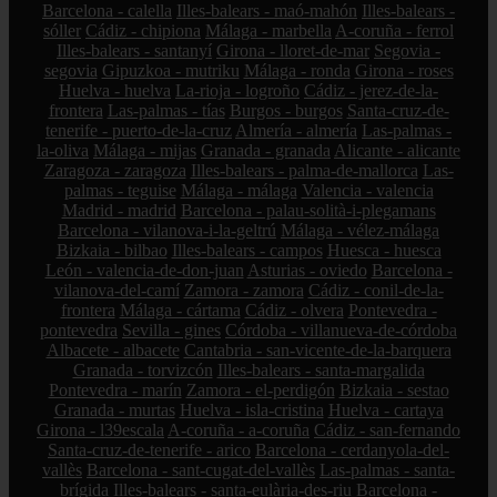
Barcelona - calella
Illes-balears - maó-mahón
Illes-balears -
sóller
Cádiz - chipiona
Málaga - marbella
A-coruña - ferrol
Illes-balears - santanyí
Girona - lloret-de-mar
Segovia -
segovia
Gipuzkoa - mutriku
Málaga - ronda
Girona - roses
Huelva - huelva
La-rioja - logroño
Cádiz - jerez-de-la-
frontera
Las-palmas - tías
Burgos - burgos
Santa-cruz-de-
tenerife - puerto-de-la-cruz
Almería - almería
Las-palmas -
la-oliva
Málaga - mijas
Granada - granada
Alicante - alicante
Zaragoza - zaragoza
Illes-balears - palma-de-mallorca
Las-
palmas - teguise
Málaga - málaga
Valencia - valencia
Madrid - madrid
Barcelona - palau-solità-i-plegamans
Barcelona - vilanova-i-la-geltrú
Málaga - vélez-málaga
Bizkaia - bilbao
Illes-balears - campos
Huesca - huesca
León - valencia-de-don-juan
Asturias - oviedo
Barcelona -
vilanova-del-camí
Zamora - zamora
Cádiz - conil-de-la-
frontera
Málaga - cártama
Cádiz - olvera
Pontevedra -
pontevedra
Sevilla - gines
Córdoba - villanueva-de-córdoba
Albacete - albacete
Cantabria - san-vicente-de-la-barquera
Granada - torvizcón
Illes-balears - santa-margalida
Pontevedra - marín
Zamora - el-perdigón
Bizkaia - sestao
Granada - murtas
Huelva - isla-cristina
Huelva - cartaya
Girona - l39escala
A-coruña - a-coruña
Cádiz - san-fernando
Santa-cruz-de-tenerife - arico
Barcelona - cerdanyola-del-
vallès
Barcelona - sant-cugat-del-vallès
Las-palmas - santa-
brígida
Illes-balears - santa-eulària-des-riu
Barcelona -