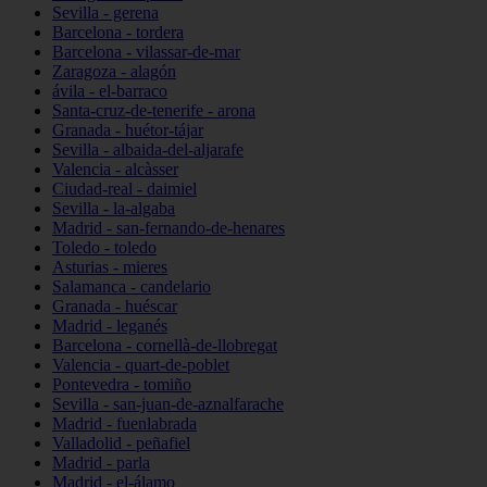
Sevilla - gerena
Barcelona - tordera
Barcelona - vilassar-de-mar
Zaragoza - alagón
ávila - el-barraco
Santa-cruz-de-tenerife - arona
Granada - huétor-tájar
Sevilla - albaida-del-aljarafe
Valencia - alcàsser
Ciudad-real - daimiel
Sevilla - la-algaba
Madrid - san-fernando-de-henares
Toledo - toledo
Asturias - mieres
Salamanca - candelario
Granada - huéscar
Madrid - leganés
Barcelona - cornellà-de-llobregat
Valencia - quart-de-poblet
Pontevedra - tomiño
Sevilla - san-juan-de-aznalfarache
Madrid - fuenlabrada
Valladolid - peñafiel
Madrid - parla
Madrid - el-álamo