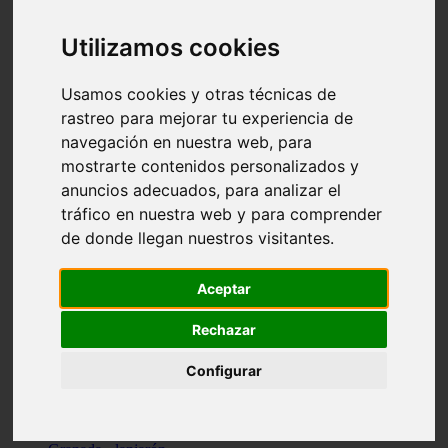
Santa-cruz-de-tenerife - los-llanos-de-aridane
Cantabria - suances
Utilizamos cookies
Sevilla - bormujos
Granada - monachil
Málaga - júzcar
Usamos cookies y otras técnicas de
Huesca - isábena
rastreo para mejorar tu experiencia de
Huesca - alquézar
navegación en nuestra web, para
Huesca - castejón-de-sos
Lleida - alt-àneu
mostrarte contenidos personalizados y
Sevilla - marinaleda
anuncios adecuados, para analizar el
Córdoba - almedinilla
tráfico en nuestra web y para comprender
Navarra - zangoza
Cantabria - arenas-de-iguña
de donde llegan nuestros visitantes.
Barcelona - la-pobla-de-lillet
Murcia - cartagena
Las-palmas - yaiza
Aceptar
Madrid - nuevo-baztán
Sevilla - arahal
Rechazar
Málaga - istán
Valladolid - fuensaldaña
Configurar
Sevilla - salteras
Huesca - biescas
Granada - pampaneira
La-rioja - ezcaray