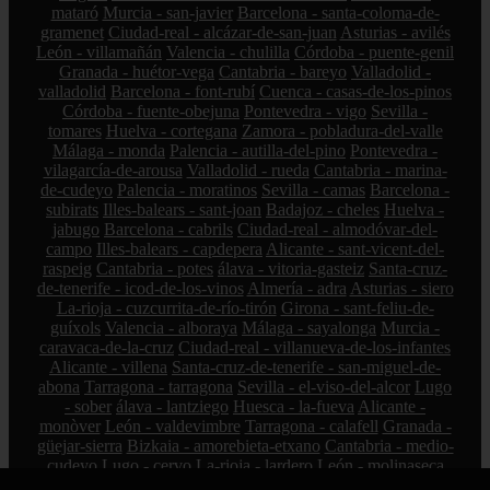
mataró
Murcia - san-javier
Barcelona - santa-coloma-de-
gramenet
Ciudad-real - alcázar-de-san-juan
Asturias - avilés
León - villamañán
Valencia - chulilla
Córdoba - puente-genil
Granada - huétor-vega
Cantabria - bareyo
Valladolid -
valladolid
Barcelona - font-rubí
Cuenca - casas-de-los-pinos
Córdoba - fuente-obejuna
Pontevedra - vigo
Sevilla -
tomares
Huelva - cortegana
Zamora - pobladura-del-valle
Málaga - monda
Palencia - autilla-del-pino
Pontevedra -
vilagarcía-de-arousa
Valladolid - rueda
Cantabria - marina-
de-cudeyo
Palencia - moratinos
Sevilla - camas
Barcelona -
subirats
Illes-balears - sant-joan
Badajoz - cheles
Huelva -
jabugo
Barcelona - cabrils
Ciudad-real - almodóvar-del-
campo
Illes-balears - capdepera
Alicante - sant-vicent-del-
raspeig
Cantabria - potes
álava - vitoria-gasteiz
Santa-cruz-
de-tenerife - icod-de-los-vinos
Almería - adra
Asturias - siero
La-rioja - cuzcurrita-de-río-tirón
Girona - sant-feliu-de-
guíxols
Valencia - alboraya
Málaga - sayalonga
Murcia -
caravaca-de-la-cruz
Ciudad-real - villanueva-de-los-infantes
Alicante - villena
Santa-cruz-de-tenerife - san-miguel-de-
abona
Tarragona - tarragona
Sevilla - el-viso-del-alcor
Lugo
- sober
álava - lantziego
Huesca - la-fueva
Alicante -
monòver
León - valdevimbre
Tarragona - calafell
Granada -
güejar-sierra
Bizkaia - amorebieta-etxano
Cantabria - medio-
cudeyo
Lugo - cervo
La-rioja - lardero
León - molinaseca
Ciudad-real - almagro
Murcia - molina-de-segura
Zaragoza -