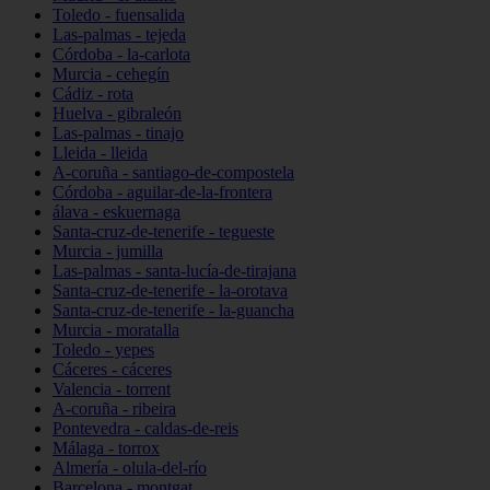
Toledo - fuensalida
Las-palmas - tejeda
Córdoba - la-carlota
Murcia - cehegín
Cádiz - rota
Huelva - gibraleón
Las-palmas - tinajo
Lleida - lleida
A-coruña - santiago-de-compostela
Córdoba - aguilar-de-la-frontera
álava - eskuernaga
Santa-cruz-de-tenerife - tegueste
Murcia - jumilla
Las-palmas - santa-lucía-de-tirajana
Santa-cruz-de-tenerife - la-orotava
Santa-cruz-de-tenerife - la-guancha
Murcia - moratalla
Toledo - yepes
Cáceres - cáceres
Valencia - torrent
A-coruña - ribeira
Pontevedra - caldas-de-reis
Málaga - torrox
Almería - olula-del-río
Barcelona - montgat