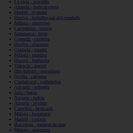
La-rioja - arnedillo
Almería - huércal-overa
Madrid - el-molar
Huelva - bollullos-par-del-condado
Málaga - algarrobo
Las-palmas - tuineje
Salamanca - béjar
Granada - capileira
Huelva - aljaraque
Granada - guadix
Málaga - manilva
Huesca - barbastro
Valencia - sagunt
Illes-balears - ses-salines
Sevilla - carmona
Ciudad-real - valdepeñas
Alicante - orihuela
Jaén - baeza
Navarra - tudela
Almería - el-ejido
Castellón - benicarló
Málaga - benahavís
Madrid - coslada
Barcelona - malgrat-de-mar
Málaga - antequera