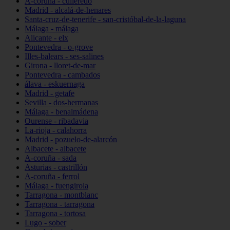
A-coruña - culleredo
Madrid - alcalá-de-henares
Santa-cruz-de-tenerife - san-cristóbal-de-la-laguna
Málaga - málaga
Alicante - elx
Pontevedra - o-grove
Illes-balears - ses-salines
Girona - lloret-de-mar
Pontevedra - cambados
álava - eskuernaga
Madrid - getafe
Sevilla - dos-hermanas
Málaga - benalmádena
Ourense - ribadavia
La-rioja - calahorra
Madrid - pozuelo-de-alarcón
Albacete - albacete
A-coruña - sada
Asturias - castrillón
A-coruña - ferrol
Málaga - fuengirola
Tarragona - montblanc
Tarragona - tarragona
Tarragona - tortosa
Lugo - sober