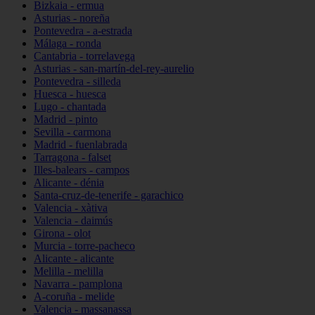
Bizkaia - ermua
Asturias - noreña
Pontevedra - a-estrada
Málaga - ronda
Cantabria - torrelavega
Asturias - san-martín-del-rey-aurelio
Pontevedra - silleda
Huesca - huesca
Lugo - chantada
Madrid - pinto
Sevilla - carmona
Madrid - fuenlabrada
Tarragona - falset
Illes-balears - campos
Alicante - dénia
Santa-cruz-de-tenerife - garachico
Valencia - xàtiva
Valencia - daimús
Girona - olot
Murcia - torre-pacheco
Alicante - alicante
Melilla - melilla
Navarra - pamplona
A-coruña - melide
Valencia - massanassa