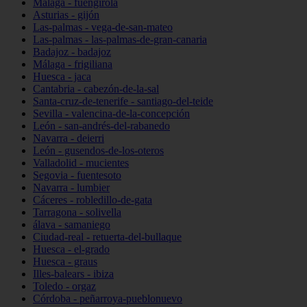
Málaga - fuengirola
Asturias - gijón
Las-palmas - vega-de-san-mateo
Las-palmas - las-palmas-de-gran-canaria
Badajoz - badajoz
Málaga - frigiliana
Huesca - jaca
Cantabria - cabezón-de-la-sal
Santa-cruz-de-tenerife - santiago-del-teide
Sevilla - valencina-de-la-concepción
León - san-andrés-del-rabanedo
Navarra - deierri
León - gusendos-de-los-oteros
Valladolid - mucientes
Segovia - fuentesoto
Navarra - lumbier
Cáceres - robledillo-de-gata
Tarragona - solivella
álava - samaniego
Ciudad-real - retuerta-del-bullaque
Huesca - el-grado
Huesca - graus
Illes-balears - ibiza
Toledo - orgaz
Córdoba - peñarroya-pueblonuevo