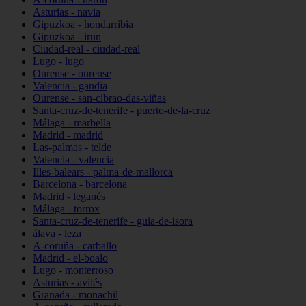
Asturias - navia
Gipuzkoa - hondarribia
Gipuzkoa - irun
Ciudad-real - ciudad-real
Lugo - lugo
Ourense - ourense
Valencia - gandia
Ourense - san-cibrao-das-viñas
Santa-cruz-de-tenerife - puerto-de-la-cruz
Málaga - marbella
Madrid - madrid
Las-palmas - telde
Valencia - valencia
Illes-balears - palma-de-mallorca
Barcelona - barcelona
Madrid - leganés
Málaga - torrox
Santa-cruz-de-tenerife - guía-de-isora
álava - leza
A-coruña - carballo
Madrid - el-boalo
Lugo - monterroso
Asturias - avilés
Granada - monachil