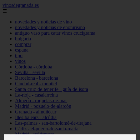
vinosdegranada.es
☰
novedades y noticias de vino
novedades y noticias de enoturismo
antiguo vaso para catar vinos crucigrama
bulgaria
comprar
espana
tipo
vinos
Córdoba - córdoba
Sevilla - sevilla
Barcelona - barcelona
Ciudad-real - montiel
Santa-cruz-de-tenerife - guía-de-isora
La-rioja - casalarreina
Almería - roquetas-de-mar
Madrid - pozuelo-de-alarcón
Granada - almuñécar
Illes-balears - alcúdia
Las-palmas - san-bartolomé-de-tirajana
Cádiz - el-puerto-de-santa-maría
Madrid - valdemoro
Granada - pulianas