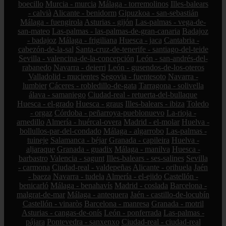
boecillo
Murcia - murcia
Málaga - torremolinos
Illes-balears
- calvià
Alicante - benidorm
Gipuzkoa - san-sebastián
Málaga - fuengirola
Asturias - gijón
Las-palmas - vega-de-
san-mateo
Las-palmas - las-palmas-de-gran-canaria
Badajoz
- badajoz
Málaga - frigiliana
Huesca - jaca
Cantabria -
cabezón-de-la-sal
Santa-cruz-de-tenerife - santiago-del-teide
Sevilla - valencina-de-la-concepción
León - san-andrés-del-
rabanedo
Navarra - deierri
León - gusendos-de-los-oteros
Valladolid - mucientes
Segovia - fuentesoto
Navarra -
lumbier
Cáceres - robledillo-de-gata
Tarragona - solivella
álava - samaniego
Ciudad-real - retuerta-del-bullaque
Huesca - el-grado
Huesca - graus
Illes-balears - ibiza
Toledo
- orgaz
Córdoba - peñarroya-pueblonuevo
La-rioja -
arnedillo
Almería - huércal-overa
Madrid - el-molar
Huelva -
bollullos-par-del-condado
Málaga - algarrobo
Las-palmas -
tuineje
Salamanca - béjar
Granada - capileira
Huelva -
aljaraque
Granada - guadix
Málaga - manilva
Huesca -
barbastro
Valencia - sagunt
Illes-balears - ses-salines
Sevilla
- carmona
Ciudad-real - valdepeñas
Alicante - orihuela
Jaén
- baeza
Navarra - tudela
Almería - el-ejido
Castellón -
benicarló
Málaga - benahavís
Madrid - coslada
Barcelona -
malgrat-de-mar
Málaga - antequera
Jaén - castillo-de-locubín
Castellón - vinaròs
Barcelona - manresa
Granada - motril
Asturias - cangas-de-onís
León - ponferrada
Las-palmas -
pájara
Pontevedra - sanxenxo
Ciudad-real - ciudad-real