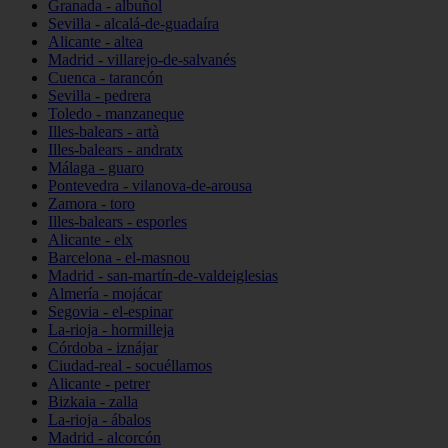
Granada - albuñol
Sevilla - alcalá-de-guadaíra
Alicante - altea
Madrid - villarejo-de-salvanés
Cuenca - tarancón
Sevilla - pedrera
Toledo - manzaneque
Illes-balears - artà
Illes-balears - andratx
Málaga - guaro
Pontevedra - vilanova-de-arousa
Zamora - toro
Illes-balears - esporles
Alicante - elx
Barcelona - el-masnou
Madrid - san-martín-de-valdeiglesias
Almería - mojácar
Segovia - el-espinar
La-rioja - hormilleja
Córdoba - iznájar
Ciudad-real - socuéllamos
Alicante - petrer
Bizkaia - zalla
La-rioja - ábalos
Madrid - alcorcón