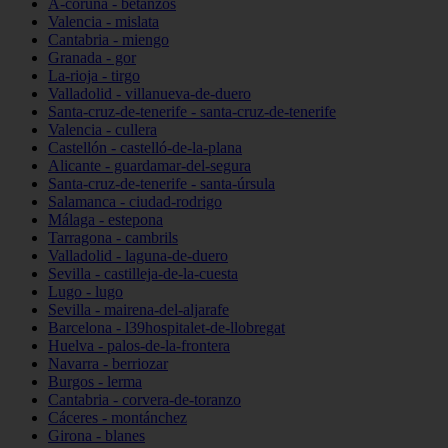
A-coruña - betanzos
Valencia - mislata
Cantabria - miengo
Granada - gor
La-rioja - tirgo
Valladolid - villanueva-de-duero
Santa-cruz-de-tenerife - santa-cruz-de-tenerife
Valencia - cullera
Castellón - castelló-de-la-plana
Alicante - guardamar-del-segura
Santa-cruz-de-tenerife - santa-úrsula
Salamanca - ciudad-rodrigo
Málaga - estepona
Tarragona - cambrils
Valladolid - laguna-de-duero
Sevilla - castilleja-de-la-cuesta
Lugo - lugo
Sevilla - mairena-del-aljarafe
Barcelona - l39hospitalet-de-llobregat
Huelva - palos-de-la-frontera
Navarra - berriozar
Burgos - lerma
Cantabria - corvera-de-toranzo
Cáceres - montánchez
Girona - blanes