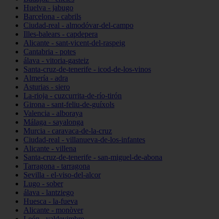
Huelva - jabugo
Barcelona - cabrils
Ciudad-real - almodóvar-del-campo
Illes-balears - capdepera
Alicante - sant-vicent-del-raspeig
Cantabria - potes
álava - vitoria-gasteiz
Santa-cruz-de-tenerife - icod-de-los-vinos
Almería - adra
Asturias - siero
La-rioja - cuzcurrita-de-río-tirón
Girona - sant-feliu-de-guíxols
Valencia - alboraya
Málaga - sayalonga
Murcia - caravaca-de-la-cruz
Ciudad-real - villanueva-de-los-infantes
Alicante - villena
Santa-cruz-de-tenerife - san-miguel-de-abona
Tarragona - tarragona
Sevilla - el-viso-del-alcor
Lugo - sober
álava - lantziego
Huesca - la-fueva
Alicante - monòver
León - valdevimbre