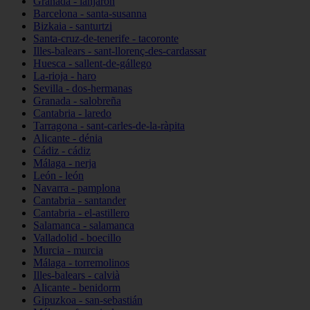
Granada - lanjarón
Barcelona - santa-susanna
Bizkaia - santurtzi
Santa-cruz-de-tenerife - tacoronte
Illes-balears - sant-llorenç-des-cardassar
Huesca - sallent-de-gállego
La-rioja - haro
Sevilla - dos-hermanas
Granada - salobreña
Cantabria - laredo
Tarragona - sant-carles-de-la-ràpita
Alicante - dénia
Cádiz - cádiz
Málaga - nerja
León - león
Navarra - pamplona
Cantabria - santander
Cantabria - el-astillero
Salamanca - salamanca
Valladolid - boecillo
Murcia - murcia
Málaga - torremolinos
Illes-balears - calvià
Alicante - benidorm
Gipuzkoa - san-sebastián