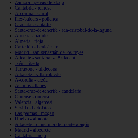
Zamora - peleas-de-abajo
Cantabria - reinosa
A-coruña - carral
Illes-balears - pollença
Granada - santa-fe
Santa-cruz-de-tenerife - san-cristóbal-de-la-laguna
Almería - padules
Almería - rioja
Castellón - benicàssim
Madrid - san-sebastián-de-los-reyes
Alicante - sant-joan-d39alacant
Jaén - úbeda
Tarragona - ulldecona
Albacete - villarrobledo
A-coruña - arzúa
Asturias - llanes
Santa-cruz-de-tenerife - candelaria
Ourense - ourense
Valencia - algemesí
Sevilla - badolatosa
Las-palmas - mogán
Huelva - almonte
Albacete - chinchilla-de-monte-aragón
Madrid - alpedrete
Cantabria - noja