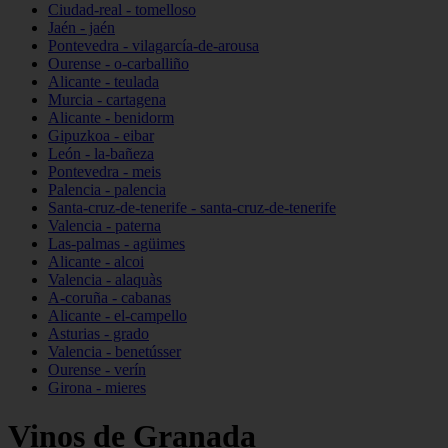
Ciudad-real - tomelloso
Jaén - jaén
Pontevedra - vilagarcía-de-arousa
Ourense - o-carballiño
Alicante - teulada
Murcia - cartagena
Alicante - benidorm
Gipuzkoa - eibar
León - la-bañeza
Pontevedra - meis
Palencia - palencia
Santa-cruz-de-tenerife - santa-cruz-de-tenerife
Valencia - paterna
Las-palmas - agüimes
Alicante - alcoi
Valencia - alaquàs
A-coruña - cabanas
Alicante - el-campello
Asturias - grado
Valencia - benetússer
Ourense - verín
Girona - mieres
Vinos de Granada