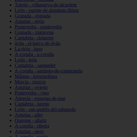
Toledo - villanueva-de-alcardete
León - puente-de-domingo-flórez
Granada - granada
Asturias - gijón
Pontevedra - pontevedra
Granada - maracena
Cantabria - riotuerto
ávila - el-barco-de-ávila
La-rioja - haro
A-coruña - a-coruña
León - león
Cantabria - santander
A-coruña - santiago-de-compostela
Málaga - torremolinos
Murcia - murcia
Asturias - oviedo
Pontevedra - vigo
Almería - roquetas-de-mar
Cantabria - laredo
León - san-andrés-del-rabanedo
Asturias - aller
Ourense - allariz
A-coruña - ribeira
Asturias - siero
A-coruña - narón