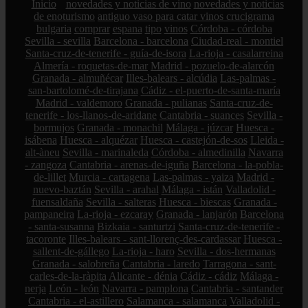
Inicio
novedades y noticias de vino
novedades y noticias
de enoturismo
antiguo vaso para catar vinos crucigrama
bulgaria
comprar
espana
tipo
vinos
Córdoba - córdoba
Sevilla - sevilla
Barcelona - barcelona
Ciudad-real - montiel
Santa-cruz-de-tenerife - guía-de-isora
La-rioja - casalarreina
Almería - roquetas-de-mar
Madrid - pozuelo-de-alarcón
Granada - almuñécar
Illes-balears - alcúdia
Las-palmas -
san-bartolomé-de-tirajana
Cádiz - el-puerto-de-santa-maría
Madrid - valdemoro
Granada - pulianas
Santa-cruz-de-
tenerife - los-llanos-de-aridane
Cantabria - suances
Sevilla -
bormujos
Granada - monachil
Málaga - júzcar
Huesca -
isábena
Huesca - alquézar
Huesca - castejón-de-sos
Lleida -
alt-àneu
Sevilla - marinaleda
Córdoba - almedinilla
Navarra
- zangoza
Cantabria - arenas-de-iguña
Barcelona - la-pobla-
de-lillet
Murcia - cartagena
Las-palmas - yaiza
Madrid -
nuevo-baztán
Sevilla - arahal
Málaga - istán
Valladolid -
fuensaldaña
Sevilla - salteras
Huesca - biescas
Granada -
pampaneira
La-rioja - ezcaray
Granada - lanjarón
Barcelona
- santa-susanna
Bizkaia - santurtzi
Santa-cruz-de-tenerife -
tacoronte
Illes-balears - sant-llorenç-des-cardassar
Huesca -
sallent-de-gállego
La-rioja - haro
Sevilla - dos-hermanas
Granada - salobreña
Cantabria - laredo
Tarragona - sant-
carles-de-la-ràpita
Alicante - dénia
Cádiz - cádiz
Málaga -
nerja
León - león
Navarra - pamplona
Cantabria - santander
Cantabria - el-astillero
Salamanca - salamanca
Valladolid -