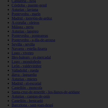
Cantabria - noja
Córdoba - puente-genil
Asturias - laviana
Pontevedra - marín
Madrid - torrejón-de-ardoz
A-coruña - oleiros
Málaga - nerja
Asturias - langreo
Pontevedra - ponteareas
Pontevedra - a-illa-de-arousa
Sevilla - sevilla
Navarra - estella-lizarra
Lugo - viveiro
Illes-balears - es-mercadal
Lugo - mondoñedo
León - valdevimbre
Valladolid - rueda
álava - laguardia
Asturias - mieres
Madrid - el-escorial
Castellón - moncofa
Santa-cruz-de-tenerife - los-llanos-de-aridane
Asturias - cangas-de-onís
Castellón - benicarló
Barcelona - sant-joan-despí