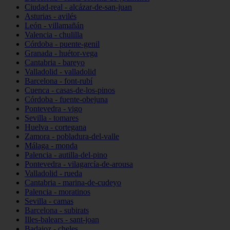
Ciudad-real - alcázar-de-san-juan
Asturias - avilés
León - villamañán
Valencia - chulilla
Córdoba - puente-genil
Granada - huétor-vega
Cantabria - bareyo
Valladolid - valladolid
Barcelona - font-rubí
Cuenca - casas-de-los-pinos
Córdoba - fuente-obejuna
Pontevedra - vigo
Sevilla - tomares
Huelva - cortegana
Zamora - pobladura-del-valle
Málaga - monda
Palencia - autilla-del-pino
Pontevedra - vilagarcía-de-arousa
Valladolid - rueda
Cantabria - marina-de-cudeyo
Palencia - moratinos
Sevilla - camas
Barcelona - subirats
Illes-balears - sant-joan
Badajoz - cheles