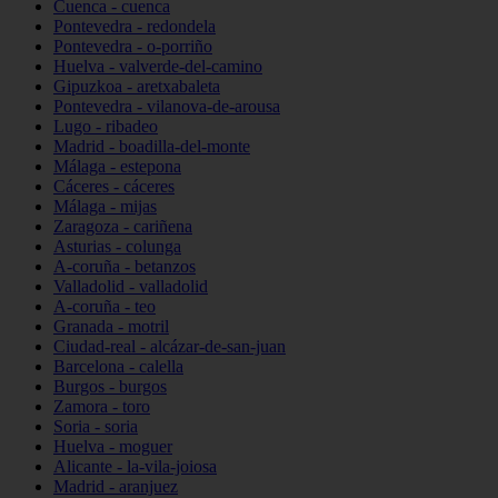
Cuenca - cuenca
Pontevedra - redondela
Pontevedra - o-porriño
Huelva - valverde-del-camino
Gipuzkoa - aretxabaleta
Pontevedra - vilanova-de-arousa
Lugo - ribadeo
Madrid - boadilla-del-monte
Málaga - estepona
Cáceres - cáceres
Málaga - mijas
Zaragoza - cariñena
Asturias - colunga
A-coruña - betanzos
Valladolid - valladolid
A-coruña - teo
Granada - motril
Ciudad-real - alcázar-de-san-juan
Barcelona - calella
Burgos - burgos
Zamora - toro
Soria - soria
Huelva - moguer
Alicante - la-vila-joiosa
Madrid - aranjuez