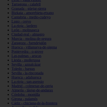
Tarragona - calafell
Granada - güejar-sierra
Bizkaia - amorebieta-etxano
Cantabria - medio-cudeyo
Lugo - cervo
La-rioja - lardero
León - molinaseca
Ciudad-real - almagro
Murcia - molina-de-segura
Zaragoza - fuendejalón
Huesca - villanueva-de-sigena
Pontevedra - o-grove
Las-palmas - arucas
Lleida - mollerussa
Sevilla - aznalcázar
Toledo - bargas
Sevilla - la-rinconada
Huesca - adahuesca
La-rioja - san-asensio
Madrid - colmenar-de-oreja
Almería - láujar-de-andarax
Córdoba - montilla
Girona - palamós
Cádiz - chiclana-de-la-frontera