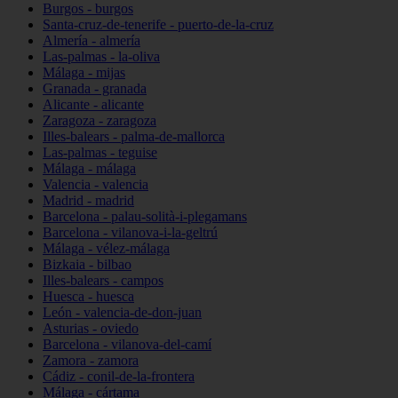
Burgos - burgos
Santa-cruz-de-tenerife - puerto-de-la-cruz
Almería - almería
Las-palmas - la-oliva
Málaga - mijas
Granada - granada
Alicante - alicante
Zaragoza - zaragoza
Illes-balears - palma-de-mallorca
Las-palmas - teguise
Málaga - málaga
Valencia - valencia
Madrid - madrid
Barcelona - palau-solità-i-plegamans
Barcelona - vilanova-i-la-geltrú
Málaga - vélez-málaga
Bizkaia - bilbao
Illes-balears - campos
Huesca - huesca
León - valencia-de-don-juan
Asturias - oviedo
Barcelona - vilanova-del-camí
Zamora - zamora
Cádiz - conil-de-la-frontera
Málaga - cártama