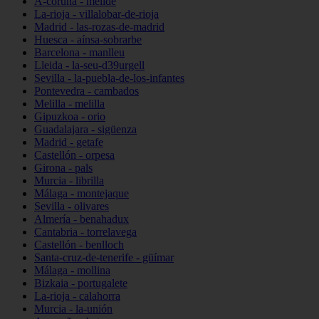
A-coruña - melide
La-rioja - villalobar-de-rioja
Madrid - las-rozas-de-madrid
Huesca - aínsa-sobrarbe
Barcelona - manlleu
Lleida - la-seu-d39urgell
Sevilla - la-puebla-de-los-infantes
Pontevedra - cambados
Melilla - melilla
Gipuzkoa - orio
Guadalajara - sigüenza
Madrid - getafe
Castellón - orpesa
Girona - pals
Murcia - librilla
Málaga - montejaque
Sevilla - olivares
Almería - benahadux
Cantabria - torrelavega
Castellón - benlloch
Santa-cruz-de-tenerife - güímar
Málaga - mollina
Bizkaia - portugalete
La-rioja - calahorra
Murcia - la-unión