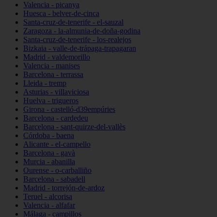
Valencia - picanya
Huesca - belver-de-cinca
Santa-cruz-de-tenerife - el-sauzal
Zaragoza - la-almunia-de-doña-godina
Santa-cruz-de-tenerife - los-realejos
Bizkaia - valle-de-trápaga-trapagaran
Madrid - valdemorillo
Valencia - manises
Barcelona - terrassa
Lleida - tremp
Asturias - villaviciosa
Huelva - trigueros
Girona - castelló-d39empúries
Barcelona - cardedeu
Barcelona - sant-quirze-del-vallès
Córdoba - baena
Alicante - el-campello
Barcelona - gavà
Murcia - abanilla
Ourense - o-carballiño
Barcelona - sabadell
Madrid - torrejón-de-ardoz
Teruel - alcorisa
Valencia - alfafar
Málaga - campillos