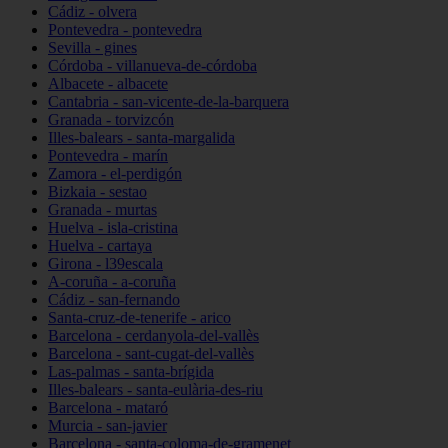
Cádiz - olvera
Pontevedra - pontevedra
Sevilla - gines
Córdoba - villanueva-de-córdoba
Albacete - albacete
Cantabria - san-vicente-de-la-barquera
Granada - torvizcón
Illes-balears - santa-margalida
Pontevedra - marín
Zamora - el-perdigón
Bizkaia - sestao
Granada - murtas
Huelva - isla-cristina
Huelva - cartaya
Girona - l39escala
A-coruña - a-coruña
Cádiz - san-fernando
Santa-cruz-de-tenerife - arico
Barcelona - cerdanyola-del-vallès
Barcelona - sant-cugat-del-vallès
Las-palmas - santa-brígida
Illes-balears - santa-eulària-des-riu
Barcelona - mataró
Murcia - san-javier
Barcelona - santa-coloma-de-gramenet