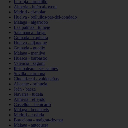
La-rioja - arnedillo
Almería - huércal-overa
Madrid - el-molar
Huelva - bollullos-par-del-condado
Málaga - algarrobo
Las-palmas - tuineje
Salamanca - béjar
Granada - capileira
Huelva - aljaraque
Granada - guadix
Málaga - manilva
Huesca - barbastro
Valencia - sagunt
Illes-balears - ses-salines
Sevilla - carmona
Ciudad-real - valdepeñas
Alicante - orihuela
Jaén - baeza
Navarra - tudela
Almería - el-ejido
Castellón - benicarló
Málaga - benahavís
Madrid - coslada
Barcelona - malgrat-de-mar
Málaga - antequera