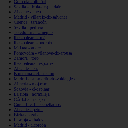
Granada - albuñol
Sevilla - alcalá-de-guadaíra
Alicante - altea
Madrid - villarejo-de-salvanés
Cuenca - tarancón
Sevilla - pedrera
Toledo - manzaneque
Illes-balears - artà
Illes-balears - andratx
Málaga - guaro
Pontevedra - vilanova-de-arousa
Zamora - toro
Illes-balears - esporles
Alicante - elx
Barcelona - el-masnou
Madrid - san-martín-de-valdeiglesias
Almería - mojácar
Segovia - el-espinar
La-rioja - hormilleja
Córdoba - iznájar
Ciudad-real - socuéllamos
Alicante - petrer
Bizkaia - zalla
La-rioja - ábalos
Madrid - alcorcón