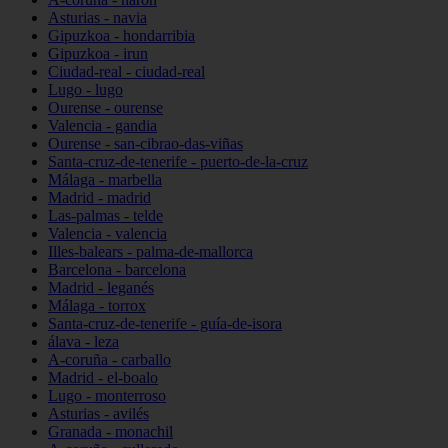
Asturias - navia
Gipuzkoa - hondarribia
Gipuzkoa - irun
Ciudad-real - ciudad-real
Lugo - lugo
Ourense - ourense
Valencia - gandia
Ourense - san-cibrao-das-viñas
Santa-cruz-de-tenerife - puerto-de-la-cruz
Málaga - marbella
Madrid - madrid
Las-palmas - telde
Valencia - valencia
Illes-balears - palma-de-mallorca
Barcelona - barcelona
Madrid - leganés
Málaga - torrox
Santa-cruz-de-tenerife - guía-de-isora
álava - leza
A-coruña - carballo
Madrid - el-boalo
Lugo - monterroso
Asturias - avilés
Granada - monachil