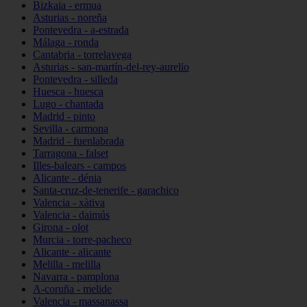
Bizkaia - ermua
Asturias - noreña
Pontevedra - a-estrada
Málaga - ronda
Cantabria - torrelavega
Asturias - san-martín-del-rey-aurelio
Pontevedra - silleda
Huesca - huesca
Lugo - chantada
Madrid - pinto
Sevilla - carmona
Madrid - fuenlabrada
Tarragona - falset
Illes-balears - campos
Alicante - dénia
Santa-cruz-de-tenerife - garachico
Valencia - xàtiva
Valencia - daimús
Girona - olot
Murcia - torre-pacheco
Alicante - alicante
Melilla - melilla
Navarra - pamplona
A-coruña - melide
Valencia - massanassa