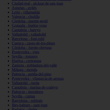
Ciudad-real - alcázar-de-san-juan
Asturias - avilés
León - villamañán
Valencia - chulilla
Córdoba - puente-genil
Granada - huétor-vega
Cantabria - bareyo
Valladolid - valladolid
Barcelona - font-rubí
Cuenca - casas-de-los-pinos
Córdoba - fuente-obejuna
Pontevedra - vigo
Sevilla - tomares
Huelva - cortegana
Zamora - pobladura-del-valle
Málaga - monda
Palencia - autilla-del-pino
Pontevedra - vilagarcía-de-arousa
Valladolid - rueda
Cantabria - marina-de-cudeyo
Palencia - moratinos
Sevilla - camas
Barcelona - subirats
Illes-balears - sant-joan
Badajoz - cheles