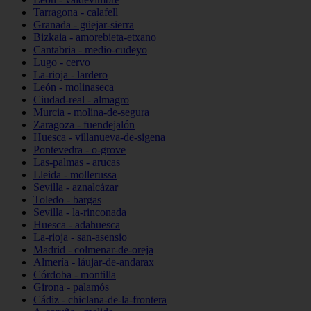
Tarragona - calafell
Granada - güejar-sierra
Bizkaia - amorebieta-etxano
Cantabria - medio-cudeyo
Lugo - cervo
La-rioja - lardero
León - molinaseca
Ciudad-real - almagro
Murcia - molina-de-segura
Zaragoza - fuendejalón
Huesca - villanueva-de-sigena
Pontevedra - o-grove
Las-palmas - arucas
Lleida - mollerussa
Sevilla - aznalcázar
Toledo - bargas
Sevilla - la-rinconada
Huesca - adahuesca
La-rioja - san-asensio
Madrid - colmenar-de-oreja
Almería - láujar-de-andarax
Córdoba - montilla
Girona - palamós
Cádiz - chiclana-de-la-frontera