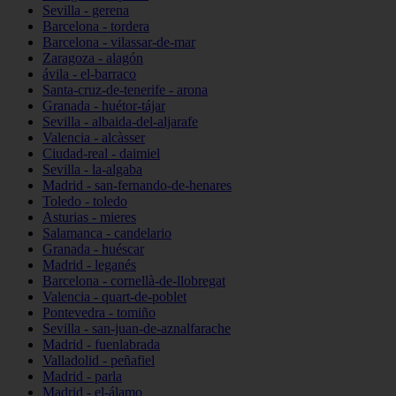
Sevilla - gerena
Barcelona - tordera
Barcelona - vilassar-de-mar
Zaragoza - alagón
ávila - el-barraco
Santa-cruz-de-tenerife - arona
Granada - huétor-tájar
Sevilla - albaida-del-aljarafe
Valencia - alcàsser
Ciudad-real - daimiel
Sevilla - la-algaba
Madrid - san-fernando-de-henares
Toledo - toledo
Asturias - mieres
Salamanca - candelario
Granada - huéscar
Madrid - leganés
Barcelona - cornellà-de-llobregat
Valencia - quart-de-poblet
Pontevedra - tomiño
Sevilla - san-juan-de-aznalfarache
Madrid - fuenlabrada
Valladolid - peñafiel
Madrid - parla
Madrid - el-álamo