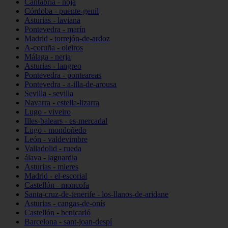
Cantabria - noja
Córdoba - puente-genil
Asturias - laviana
Pontevedra - marín
Madrid - torrejón-de-ardoz
A-coruña - oleiros
Málaga - nerja
Asturias - langreo
Pontevedra - ponteareas
Pontevedra - a-illa-de-arousa
Sevilla - sevilla
Navarra - estella-lizarra
Lugo - viveiro
Illes-balears - es-mercadal
Lugo - mondoñedo
León - valdevimbre
Valladolid - rueda
álava - laguardia
Asturias - mieres
Madrid - el-escorial
Castellón - moncofa
Santa-cruz-de-tenerife - los-llanos-de-aridane
Asturias - cangas-de-onís
Castellón - benicarló
Barcelona - sant-joan-despí