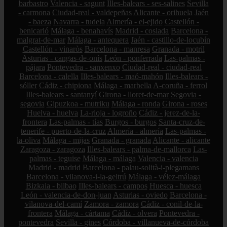
barbastro
Valencia - sagunt
Illes-balears - ses-salines
Sevilla
- carmona
Ciudad-real - valdepeñas
Alicante - orihuela
Jaén
- baeza
Navarra - tudela
Almería - el-ejido
Castellón -
benicarló
Málaga - benahavís
Madrid - coslada
Barcelona -
malgrat-de-mar
Málaga - antequera
Jaén - castillo-de-locubín
Castellón - vinaròs
Barcelona - manresa
Granada - motril
Asturias - cangas-de-onís
León - ponferrada
Las-palmas -
pájara
Pontevedra - sanxenxo
Ciudad-real - ciudad-real
Barcelona - calella
Illes-balears - maó-mahón
Illes-balears -
sóller
Cádiz - chipiona
Málaga - marbella
A-coruña - ferrol
Illes-balears - santanyí
Girona - lloret-de-mar
Segovia -
segovia
Gipuzkoa - mutriku
Málaga - ronda
Girona - roses
Huelva - huelva
La-rioja - logroño
Cádiz - jerez-de-la-
frontera
Las-palmas - tías
Burgos - burgos
Santa-cruz-de-
tenerife - puerto-de-la-cruz
Almería - almería
Las-palmas -
la-oliva
Málaga - mijas
Granada - granada
Alicante - alicante
Zaragoza - zaragoza
Illes-balears - palma-de-mallorca
Las-
palmas - teguise
Málaga - málaga
Valencia - valencia
Madrid - madrid
Barcelona - palau-solità-i-plegamans
Barcelona - vilanova-i-la-geltrú
Málaga - vélez-málaga
Bizkaia - bilbao
Illes-balears - campos
Huesca - huesca
León - valencia-de-don-juan
Asturias - oviedo
Barcelona -
vilanova-del-camí
Zamora - zamora
Cádiz - conil-de-la-
frontera
Málaga - cártama
Cádiz - olvera
Pontevedra -
pontevedra
Sevilla - gines
Córdoba - villanueva-de-córdoba