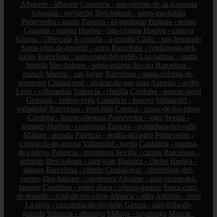
Albacete - albacete
Cantabria - san-vicente-de-la-barquera
Granada - torvizcón
Illes-balears - santa-margalida
Pontevedra - marín
Zamora - el-perdigón
Bizkaia - sestao
Granada - murtas
Huelva - isla-cristina
Huelva - cartaya
Girona - l39escala
A-coruña - a-coruña
Cádiz - san-fernando
Santa-cruz-de-tenerife - arico
Barcelona - cerdanyola-del-
vallès
Barcelona - sant-cugat-del-vallès
Las-palmas - santa-
brígida
Illes-balears - santa-eulària-des-riu
Barcelona -
mataró
Murcia - san-javier
Barcelona - santa-coloma-de-
gramenet
Ciudad-real - alcázar-de-san-juan
Asturias - avilés
León - villamañán
Valencia - chulilla
Córdoba - puente-genil
Granada - huétor-vega
Cantabria - bareyo
Valladolid -
valladolid
Barcelona - font-rubí
Cuenca - casas-de-los-pinos
Córdoba - fuente-obejuna
Pontevedra - vigo
Sevilla -
tomares
Huelva - cortegana
Zamora - pobladura-del-valle
Málaga - monda
Palencia - autilla-del-pino
Pontevedra -
vilagarcía-de-arousa
Valladolid - rueda
Cantabria - marina-
de-cudeyo
Palencia - moratinos
Sevilla - camas
Barcelona -
subirats
Illes-balears - sant-joan
Badajoz - cheles
Huelva -
jabugo
Barcelona - cabrils
Ciudad-real - almodóvar-del-
campo
Illes-balears - capdepera
Alicante - sant-vicent-del-
raspeig
Cantabria - potes
álava - vitoria-gasteiz
Santa-cruz-
de-tenerife - icod-de-los-vinos
Almería - adra
Asturias - siero
La-rioja - cuzcurrita-de-río-tirón
Girona - sant-feliu-de-
guíxols
Valencia - alboraya
Málaga - sayalonga
Murcia -