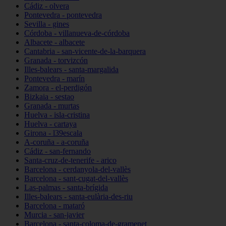
Cádiz - olvera
Pontevedra - pontevedra
Sevilla - gines
Córdoba - villanueva-de-córdoba
Albacete - albacete
Cantabria - san-vicente-de-la-barquera
Granada - torvizcón
Illes-balears - santa-margalida
Pontevedra - marín
Zamora - el-perdigón
Bizkaia - sestao
Granada - murtas
Huelva - isla-cristina
Huelva - cartaya
Girona - l39escala
A-coruña - a-coruña
Cádiz - san-fernando
Santa-cruz-de-tenerife - arico
Barcelona - cerdanyola-del-vallès
Barcelona - sant-cugat-del-vallès
Las-palmas - santa-brígida
Illes-balears - santa-eulària-des-riu
Barcelona - mataró
Murcia - san-javier
Barcelona - santa-coloma-de-gramenet