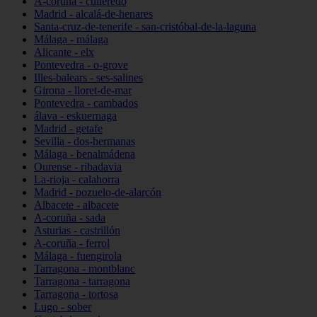
A-coruña - culleredo
Madrid - alcalá-de-henares
Santa-cruz-de-tenerife - san-cristóbal-de-la-laguna
Málaga - málaga
Alicante - elx
Pontevedra - o-grove
Illes-balears - ses-salines
Girona - lloret-de-mar
Pontevedra - cambados
álava - eskuernaga
Madrid - getafe
Sevilla - dos-hermanas
Málaga - benalmádena
Ourense - ribadavia
La-rioja - calahorra
Madrid - pozuelo-de-alarcón
Albacete - albacete
A-coruña - sada
Asturias - castrillón
A-coruña - ferrol
Málaga - fuengirola
Tarragona - montblanc
Tarragona - tarragona
Tarragona - tortosa
Lugo - sober