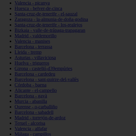
Valencia - picanya
Huesca - belver-de-cinca
Santa-cruz-de-tenerife - el-sauzal
Zaragoza - la-almunia-de-doña-godina
Santa-cruz-de-tenerife - los-realejos
Bizkaia - valle-de-trápaga-trapagaran
Madrid - valdemorillo
Valencia - manises
Barcelona - terrassa
Lleida - tremp
Asturias - villaviciosa
Huelva - trigueros
Girona - castelló-d39empúries
Barcelona - cardedeu
Barcelona - sant-quirze-del-vallès
Córdoba - baena
Alicante - el-campello
Barcelona - gavà
Murcia - abanilla
Ourense - o-carballiño
Barcelona - sabadell
Madrid - torrejón-de-ardoz
Teruel - alcorisa
Valencia - alfafar
Málaga - campillos