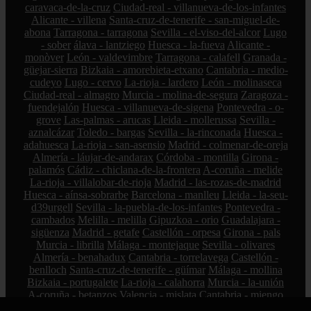
caravaca-de-la-cruz
Ciudad-real - villanueva-de-los-infantes
Alicante - villena
Santa-cruz-de-tenerife - san-miguel-de-
abona
Tarragona - tarragona
Sevilla - el-viso-del-alcor
Lugo
- sober
álava - lantziego
Huesca - la-fueva
Alicante -
monòver
León - valdevimbre
Tarragona - calafell
Granada -
güejar-sierra
Bizkaia - amorebieta-etxano
Cantabria - medio-
cudeyo
Lugo - cervo
La-rioja - lardero
León - molinaseca
Ciudad-real - almagro
Murcia - molina-de-segura
Zaragoza -
fuendejalón
Huesca - villanueva-de-sigena
Pontevedra - o-
grove
Las-palmas - arucas
Lleida - mollerussa
Sevilla -
aznalcázar
Toledo - bargas
Sevilla - la-rinconada
Huesca -
adahuesca
La-rioja - san-asensio
Madrid - colmenar-de-oreja
Almería - láujar-de-andarax
Córdoba - montilla
Girona -
palamós
Cádiz - chiclana-de-la-frontera
A-coruña - melide
La-rioja - villalobar-de-rioja
Madrid - las-rozas-de-madrid
Huesca - aínsa-sobrarbe
Barcelona - manlleu
Lleida - la-seu-
d39urgell
Sevilla - la-puebla-de-los-infantes
Pontevedra -
cambados
Melilla - melilla
Gipuzkoa - orio
Guadalajara -
sigüenza
Madrid - getafe
Castellón - orpesa
Girona - pals
Murcia - librilla
Málaga - montejaque
Sevilla - olivares
Almería - benahadux
Cantabria - torrelavega
Castellón -
benlloch
Santa-cruz-de-tenerife - güímar
Málaga - mollina
Bizkaia - portugalete
La-rioja - calahorra
Murcia - la-unión
A-coruña - betanzos
Valencia - mislata
Cantabria - miengo
Granada - gor
La-rioja - tirgo
Valladolid - villanueva-de-