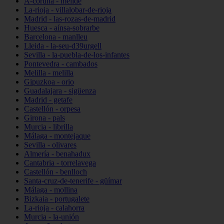
A-coruña - melide
La-rioja - villalobar-de-rioja
Madrid - las-rozas-de-madrid
Huesca - aínsa-sobrarbe
Barcelona - manlleu
Lleida - la-seu-d39urgell
Sevilla - la-puebla-de-los-infantes
Pontevedra - cambados
Melilla - melilla
Gipuzkoa - orio
Guadalajara - sigüenza
Madrid - getafe
Castellón - orpesa
Girona - pals
Murcia - librilla
Málaga - montejaque
Sevilla - olivares
Almería - benahadux
Cantabria - torrelavega
Castellón - benlloch
Santa-cruz-de-tenerife - güímar
Málaga - mollina
Bizkaia - portugalete
La-rioja - calahorra
Murcia - la-unión