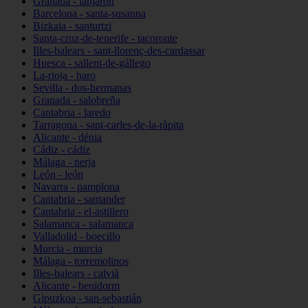
Granada - lanjarón
Barcelona - santa-susanna
Bizkaia - santurtzi
Santa-cruz-de-tenerife - tacoronte
Illes-balears - sant-llorenç-des-cardassar
Huesca - sallent-de-gállego
La-rioja - haro
Sevilla - dos-hermanas
Granada - salobreña
Cantabria - laredo
Tarragona - sant-carles-de-la-ràpita
Alicante - dénia
Cádiz - cádiz
Málaga - nerja
León - león
Navarra - pamplona
Cantabria - santander
Cantabria - el-astillero
Salamanca - salamanca
Valladolid - boecillo
Murcia - murcia
Málaga - torremolinos
Illes-balears - calvià
Alicante - benidorm
Gipuzkoa - san-sebastián