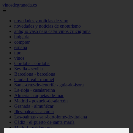
vinosdegranada.es
☰
novedades y noticias de vino
novedades y noticias de enoturismo
antiguo vaso para catar vinos crucigrama
bulgaria
comprar
espana
tipo
vinos
Córdoba - córdoba
Sevilla - sevilla
Barcelona - barcelona
Ciudad-real - montiel
Santa-cruz-de-tenerife - guía-de-isora
La-rioja - casalarreina
Almería - roquetas-de-mar
Madrid - pozuelo-de-alarcón
Granada - almuñécar
Illes-balears - alcúdia
Las-palmas - san-bartolomé-de-tirajana
Cádiz - el-puerto-de-santa-maría
Madrid - valdemoro
Granada - pulianas