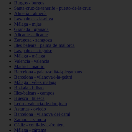
Burgos - burgos
Santa-cruz-de-tenerife - puerto-de-la-cruz
Almería - almería
Las-palmas - la-oliva
Málaga - mijas
Granada - granada
Alicante - alicante
Zaragoza - zaragoza
Illes-balears - palma-de-mallorca
Las-palmas - teguise
Málaga - málaga
Valencia - valencia
Madrid - madrid
Barcelona - palau-solità-i-plegamans
Barcelona - vilanova-i-la-geltrú
Málaga - vélez-málaga
Bizkaia - bilbao
Illes-balears - campos
Huesca - huesca
León - valencia-de-don-juan
Asturias - oviedo
Barcelona - vilanova-del-camí
Zamora - zamora
Cádiz - conil-de-la-frontera
Málaga - cártama