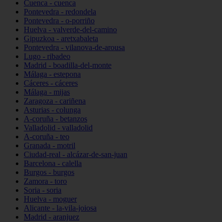
Cuenca - cuenca
Pontevedra - redondela
Pontevedra - o-porriño
Huelva - valverde-del-camino
Gipuzkoa - aretxabaleta
Pontevedra - vilanova-de-arousa
Lugo - ribadeo
Madrid - boadilla-del-monte
Málaga - estepona
Cáceres - cáceres
Málaga - mijas
Zaragoza - cariñena
Asturias - colunga
A-coruña - betanzos
Valladolid - valladolid
A-coruña - teo
Granada - motril
Ciudad-real - alcázar-de-san-juan
Barcelona - calella
Burgos - burgos
Zamora - toro
Soria - soria
Huelva - moguer
Alicante - la-vila-joiosa
Madrid - aranjuez