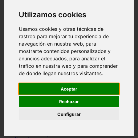
Santa-cruz-de-tenerife - los-llanos-de-aridane
Cantabria - suances
Utilizamos cookies
Sevilla - bormujos
Granada - monachil
Málaga - júzcar
Usamos cookies y otras técnicas de
Huesca - isábena
rastreo para mejorar tu experiencia de
Huesca - alquézar
navegación en nuestra web, para
Huesca - castejón-de-sos
Lleida - alt-àneu
mostrarte contenidos personalizados y
Sevilla - marinaleda
anuncios adecuados, para analizar el
Córdoba - almedinilla
tráfico en nuestra web y para comprender
Navarra - zangoza
Cantabria - arenas-de-iguña
de donde llegan nuestros visitantes.
Barcelona - la-pobla-de-lillet
Murcia - cartagena
Las-palmas - yaiza
Aceptar
Madrid - nuevo-baztán
Sevilla - arahal
Rechazar
Málaga - istán
Valladolid - fuensaldaña
Configurar
Sevilla - salteras
Huesca - biescas
Granada - pampaneira
La-rioja - ezcaray