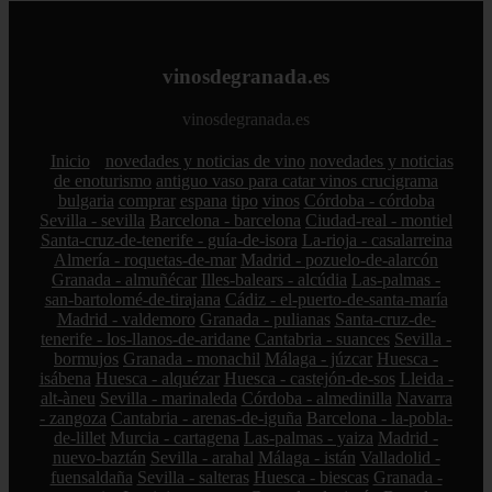
vinosdegranada.es
vinosdegranada.es
Inicio
novedades y noticias de vino
novedades y noticias
de enoturismo
antiguo vaso para catar vinos crucigrama
bulgaria
comprar
espana
tipo
vinos
Córdoba - córdoba
Sevilla - sevilla
Barcelona - barcelona
Ciudad-real - montiel
Santa-cruz-de-tenerife - guía-de-isora
La-rioja - casalarreina
Almería - roquetas-de-mar
Madrid - pozuelo-de-alarcón
Granada - almuñécar
Illes-balears - alcúdia
Las-palmas -
san-bartolomé-de-tirajana
Cádiz - el-puerto-de-santa-maría
Madrid - valdemoro
Granada - pulianas
Santa-cruz-de-
tenerife - los-llanos-de-aridane
Cantabria - suances
Sevilla -
bormujos
Granada - monachil
Málaga - júzcar
Huesca -
isábena
Huesca - alquézar
Huesca - castejón-de-sos
Lleida -
alt-àneu
Sevilla - marinaleda
Córdoba - almedinilla
Navarra
- zangoza
Cantabria - arenas-de-iguña
Barcelona - la-pobla-
de-lillet
Murcia - cartagena
Las-palmas - yaiza
Madrid -
nuevo-baztán
Sevilla - arahal
Málaga - istán
Valladolid -
fuensaldaña
Sevilla - salteras
Huesca - biescas
Granada -