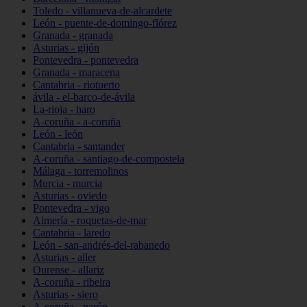
Toledo - villanueva-de-alcardete
León - puente-de-domingo-flórez
Granada - granada
Asturias - gijón
Pontevedra - pontevedra
Granada - maracena
Cantabria - riotuerto
ávila - el-barco-de-ávila
La-rioja - haro
A-coruña - a-coruña
León - león
Cantabria - santander
A-coruña - santiago-de-compostela
Málaga - torremolinos
Murcia - murcia
Asturias - oviedo
Pontevedra - vigo
Almería - roquetas-de-mar
Cantabria - laredo
León - san-andrés-del-rabanedo
Asturias - aller
Ourense - allariz
A-coruña - ribeira
Asturias - siero
A-coruña - narón