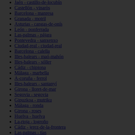
Jaén - castillo-de-locubín
Castellón - vinaròs
Barcelona - manresa
Granada - motril
Asturias - cangas-de-onís
León - ponferrada
Las-palmas - pájara
Pontevedra - sanxenxo
Ciudad-real - ciudad-real
Barcelona - calella
Illes-balears - maó-mahón
Illes-balears - sóller
Cádiz - chipiona
Málaga - marbella
A-coruña - ferrol
Illes-balears - santanyí
Girona - lloret-de-mar
Segovia - segovia
Gipuzkoa - mutriku
Málaga - ronda
Girona - roses
Huelva - huelva
La-rioja - logroño
Cádiz - jerez-de-la-frontera
Las-palmas - tías