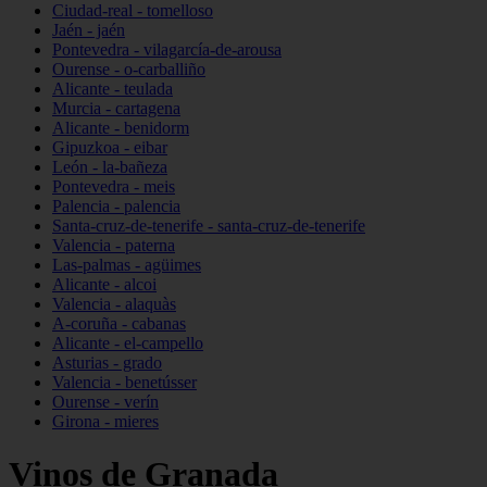
Ciudad-real - tomelloso
Jaén - jaén
Pontevedra - vilagarcía-de-arousa
Ourense - o-carballiño
Alicante - teulada
Murcia - cartagena
Alicante - benidorm
Gipuzkoa - eibar
León - la-bañeza
Pontevedra - meis
Palencia - palencia
Santa-cruz-de-tenerife - santa-cruz-de-tenerife
Valencia - paterna
Las-palmas - agüimes
Alicante - alcoi
Valencia - alaquàs
A-coruña - cabanas
Alicante - el-campello
Asturias - grado
Valencia - benetússer
Ourense - verín
Girona - mieres
Vinos de Granada