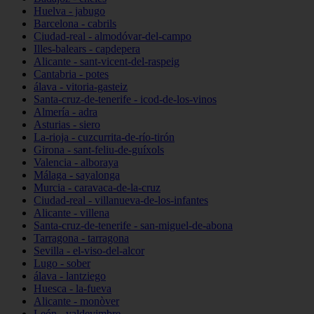
Huelva - jabugo
Barcelona - cabrils
Ciudad-real - almodóvar-del-campo
Illes-balears - capdepera
Alicante - sant-vicent-del-raspeig
Cantabria - potes
álava - vitoria-gasteiz
Santa-cruz-de-tenerife - icod-de-los-vinos
Almería - adra
Asturias - siero
La-rioja - cuzcurrita-de-río-tirón
Girona - sant-feliu-de-guíxols
Valencia - alboraya
Málaga - sayalonga
Murcia - caravaca-de-la-cruz
Ciudad-real - villanueva-de-los-infantes
Alicante - villena
Santa-cruz-de-tenerife - san-miguel-de-abona
Tarragona - tarragona
Sevilla - el-viso-del-alcor
Lugo - sober
álava - lantziego
Huesca - la-fueva
Alicante - monòver
León - valdevimbre