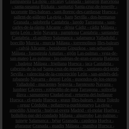
pampaneira
La-rioja - ezcaray
Granada - lanjarón
Barcelona
- santa-susanna
Bizkaia - santurtzi
Santa-cruz-de-tenerife -
tacoronte
Illes-balears - sant-llorenç-des-cardassar
Huesca -
sallent-de-gállego
La-rioja - haro
Sevilla - dos-hermanas
Granada - salobreña
Cantabria - laredo
Tarragona - sant-
carles-de-la-ràpita
Alicante - dénia
Cádiz - cádiz
Málaga -
nerja
León - león
Navarra - pamplona
Cantabria - santander
Cantabria - el-astillero
Salamanca - salamanca
Valladolid -
boecillo
Murcia - murcia
Málaga - torremolinos
Illes-balears
- calvià
Alicante - benidorm
Gipuzkoa - san-sebastián
Málaga - fuengirola
Asturias - gijón
Las-palmas - vega-de-
san-mateo
Las-palmas - las-palmas-de-gran-canaria
Badajoz
- badajoz
Málaga - frigiliana
Huesca - jaca
Cantabria -
cabezón-de-la-sal
Santa-cruz-de-tenerife - santiago-del-teide
Sevilla - valencina-de-la-concepción
León - san-andrés-del-
rabanedo
Navarra - deierri
León - gusendos-de-los-oteros
Valladolid - mucientes
Segovia - fuentesoto
Navarra -
lumbier
Cáceres - robledillo-de-gata
Tarragona - solivella
álava - samaniego
Ciudad-real - retuerta-del-bullaque
Huesca - el-grado
Huesca - graus
Illes-balears - ibiza
Toledo
- orgaz
Córdoba - peñarroya-pueblonuevo
La-rioja -
arnedillo
Almería - huércal-overa
Madrid - el-molar
Huelva -
bollullos-par-del-condado
Málaga - algarrobo
Las-palmas -
tuineje
Salamanca - béjar
Granada - capileira
Huelva -
aljaraque
Granada - guadix
Málaga - manilva
Huesca -