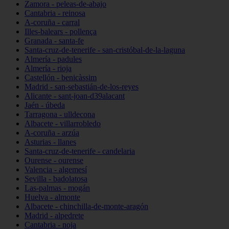
Zamora - peleas-de-abajo
Cantabria - reinosa
A-coruña - carral
Illes-balears - pollença
Granada - santa-fe
Santa-cruz-de-tenerife - san-cristóbal-de-la-laguna
Almería - padules
Almería - rioja
Castellón - benicàssim
Madrid - san-sebastián-de-los-reyes
Alicante - sant-joan-d39alacant
Jaén - úbeda
Tarragona - ulldecona
Albacete - villarrobledo
A-coruña - arzúa
Asturias - llanes
Santa-cruz-de-tenerife - candelaria
Ourense - ourense
Valencia - algemesí
Sevilla - badolatosa
Las-palmas - mogán
Huelva - almonte
Albacete - chinchilla-de-monte-aragón
Madrid - alpedrete
Cantabria - noja