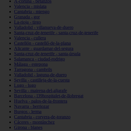
A-coruña - betanzos
Valencia - mislata
Cantabria - miengo
Granada - gor
La-rioja - tirgo
Valladolid - villanueva-de-duero
Santa-cruz-de-tenerife - santa-cruz-de-tenerife
Valencia - cullera
Castellón - castelló-de-la-plana
Alicante - guardamar-del-segura
Santa-cruz-de-tenerife - santa-úrsula
Salamanca - ciudad-rodrigo
Málaga - estepona
Tarragona - cambrils
Valladolid - laguna-de-duero
Sevilla - castilleja-de-la-cuesta
Lugo - lugo
Sevilla - mairena-del-aljarafe
Barcelona - l39hospitalet-de-llobregat
Huelva - palos-de-la-frontera
Navarra - berriozar
Burgos - lerma
Cantabria - corvera-de-toranzo
Cáceres - montánchez
Girona - blanes