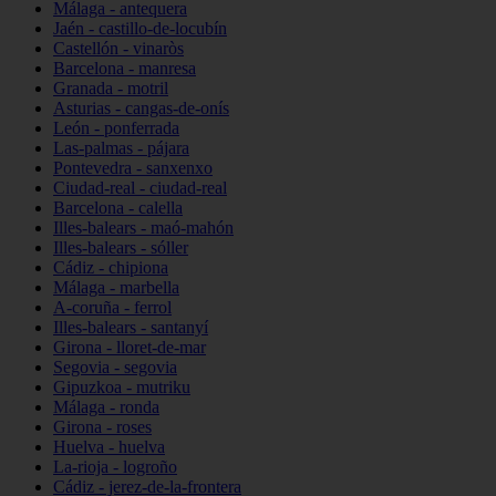
Málaga - antequera
Jaén - castillo-de-locubín
Castellón - vinaròs
Barcelona - manresa
Granada - motril
Asturias - cangas-de-onís
León - ponferrada
Las-palmas - pájara
Pontevedra - sanxenxo
Ciudad-real - ciudad-real
Barcelona - calella
Illes-balears - maó-mahón
Illes-balears - sóller
Cádiz - chipiona
Málaga - marbella
A-coruña - ferrol
Illes-balears - santanyí
Girona - lloret-de-mar
Segovia - segovia
Gipuzkoa - mutriku
Málaga - ronda
Girona - roses
Huelva - huelva
La-rioja - logroño
Cádiz - jerez-de-la-frontera