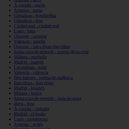
A-coruña - narón
Asturias - navia
Gipuzkoa - hondarribia
Gipuzkoa - irun
Ciudad-real - ciudad-real
Lugo - lugo
Ourense - ourense
Valencia - gandia
Ourense - san-cibrao-das-viñas
Santa-cruz-de-tenerife - puerto-de-la-cruz
Málaga - marbella
Madrid - madrid
Las-palmas - telde
Valencia - valencia
Illes-balears - palma-de-mallorca
Barcelona - barcelona
Madrid - leganés
Málaga - torrox
Santa-cruz-de-tenerife - guía-de-isora
álava - leza
A-coruña - carballo
Madrid - el-boalo
Lugo - monterroso
Asturias - avilés