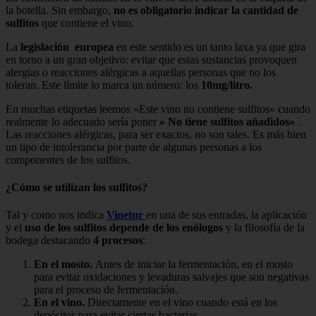
la botella. Sin embargo,
no es obligatorio indicar la cantidad de
sulfitos
que contiene el vino.
La
legislación
europea
en este sentido es un tanto laxa ya que gira
en torno a un gran objetivo: evitar que estas sustancias provoquen
alergias o reacciones alérgicas a aquellas personas que no los
toleran. Este límite lo marca un número: los
10mg/litro.
En muchas etiquetas leemos «Este vino no contiene sulfitos» cuando
realmente lo adecuado sería poner
» No tiene sulfitos añadidos»
.
Las reacciones alérgicas, para ser exactos, no son tales. Es más bien
un tipo de intolerancia por parte de algunas personas a los
componentes de los sulfitos.
¿Cómo se utilizan los sulfitos?
Tal y como nos indica
Vinetur
en una de sus entradas, la aplicación
y el
uso de los sulfitos depende de los enólogos
y la filosofía de la
bodega destacando
4 procesos
:
En el mosto.
Antes de iniciar la fermentación, en el mosto
para evitar oxidaciones y levaduras salvajes que son negativas
para el proceso de fermentación.
En el vino.
Directamente en el vino cuando está en los
depósitos para evitar ciertas bacterias.