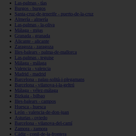
Las-palmas - tías
Burgos - burgos
Santa-cruz-de-tenerife - puerto-de-la-cruz
Almería - almería
Las-palmas - la-oliva
Málaga - mijas
Granada - granada
Alicante - alicante
Zaragoza - zaragoza
Illes-balears - palma-de-mallorca
Las-palmas - teguise
Málaga - málaga
Valencia - valencia
Madrid - madrid
Barcelona - palau-solità-i-plegamans
Barcelona - vilanova-i-la-geltrú
Málaga - vélez-málaga
Bizkaia - bilbao
Illes-balears - campos
Huesca - huesca
León - valencia-de-don-juan
Asturias - oviedo
Barcelona - vilanova-del-camí
Zamora - zamora
Cádiz - conil-de-la-frontera