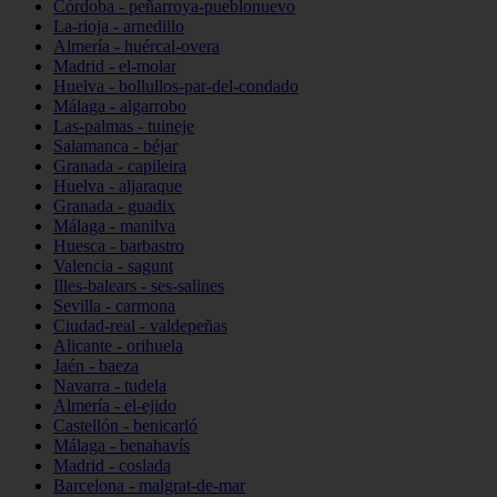
Córdoba - peñarroya-pueblonuevo
La-rioja - arnedillo
Almería - huércal-overa
Madrid - el-molar
Huelva - bollullos-par-del-condado
Málaga - algarrobo
Las-palmas - tuineje
Salamanca - béjar
Granada - capileira
Huelva - aljaraque
Granada - guadix
Málaga - manilva
Huesca - barbastro
Valencia - sagunt
Illes-balears - ses-salines
Sevilla - carmona
Ciudad-real - valdepeñas
Alicante - orihuela
Jaén - baeza
Navarra - tudela
Almería - el-ejido
Castellón - benicarló
Málaga - benahavís
Madrid - coslada
Barcelona - malgrat-de-mar