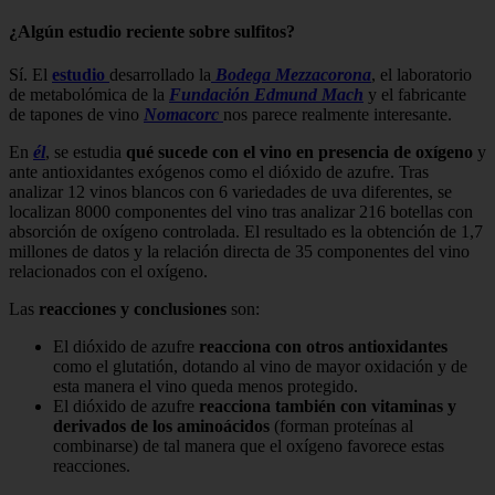
¿Algún estudio reciente sobre sulfitos?
Sí. El
estudio
desarrollado la
Bodega Mezzacorona
, el laboratorio
de metabolómica de la
Fundación Edmund Mach
y el fabricante
de tapones de vino
Nomacorc
nos parece realmente interesante.
En
él
, se estudia
qué sucede con el vino en presencia de oxígeno
y
ante antioxidantes exógenos como el dióxido de azufre. Tras
analizar 12 vinos blancos con 6 variedades de uva diferentes, se
localizan 8000 componentes del vino tras analizar 216 botellas con
absorción de oxígeno controlada. El resultado es la obtención de 1,7
millones de datos y la relación directa de 35 componentes del vino
relacionados con el oxígeno.
Las
reacciones y conclusiones
son:
El dióxido de azufre
reacciona con otros antioxidantes
como el glutatión, dotando al vino de mayor oxidación y de
esta manera el vino queda menos protegido.
El dióxido de azufre
reacciona también con vitaminas y
derivados de los aminoácidos
(forman proteínas al
combinarse) de tal manera que el oxígeno favorece estas
reacciones.