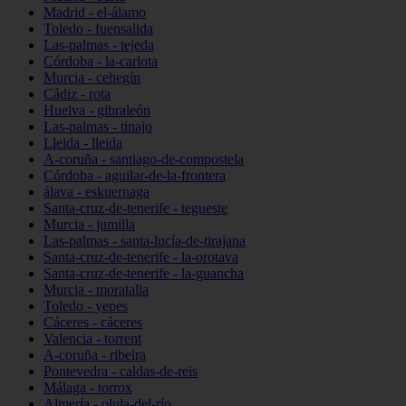
Madrid - el-álamo
Toledo - fuensalida
Las-palmas - tejeda
Córdoba - la-carlota
Murcia - cehegín
Cádiz - rota
Huelva - gibraleón
Las-palmas - tinajo
Lleida - lleida
A-coruña - santiago-de-compostela
Córdoba - aguilar-de-la-frontera
álava - eskuernaga
Santa-cruz-de-tenerife - tegueste
Murcia - jumilla
Las-palmas - santa-lucía-de-tirajana
Santa-cruz-de-tenerife - la-orotava
Santa-cruz-de-tenerife - la-guancha
Murcia - moratalla
Toledo - yepes
Cáceres - cáceres
Valencia - torrent
A-coruña - ribeira
Pontevedra - caldas-de-reis
Málaga - torrox
Almería - olula-del-río