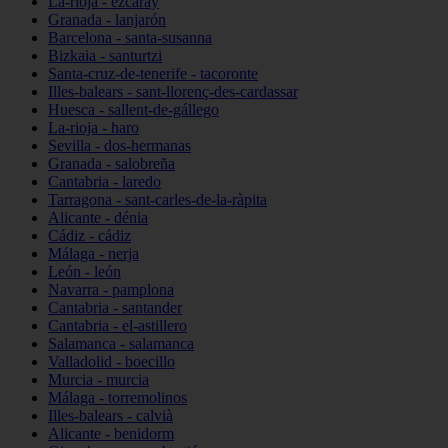
La-rioja - ezcaray
Granada - lanjarón
Barcelona - santa-susanna
Bizkaia - santurtzi
Santa-cruz-de-tenerife - tacoronte
Illes-balears - sant-llorenç-des-cardassar
Huesca - sallent-de-gállego
La-rioja - haro
Sevilla - dos-hermanas
Granada - salobreña
Cantabria - laredo
Tarragona - sant-carles-de-la-ràpita
Alicante - dénia
Cádiz - cádiz
Málaga - nerja
León - león
Navarra - pamplona
Cantabria - santander
Cantabria - el-astillero
Salamanca - salamanca
Valladolid - boecillo
Murcia - murcia
Málaga - torremolinos
Illes-balears - calvià
Alicante - benidorm