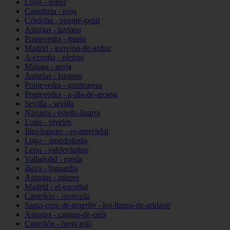
Lugo - sober
Cantabria - noja
Córdoba - puente-genil
Asturias - laviana
Pontevedra - marín
Madrid - torrejón-de-ardoz
A-coruña - oleiros
Málaga - nerja
Asturias - langreo
Pontevedra - ponteareas
Pontevedra - a-illa-de-arousa
Sevilla - sevilla
Navarra - estella-lizarra
Lugo - viveiro
Illes-balears - es-mercadal
Lugo - mondoñedo
León - valdevimbre
Valladolid - rueda
álava - laguardia
Asturias - mieres
Madrid - el-escorial
Castellón - moncofa
Santa-cruz-de-tenerife - los-llanos-de-aridane
Asturias - cangas-de-onís
Castellón - benicarló