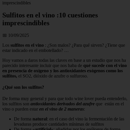
imprescindibles
Sulfitos en el vino :10 cuestiones
imprescindibles
📅 10/09/2025
Los
sulfitos en el vino
: ¿Son malos? ¿Para qué sirven? ¿Tiene que
estar indicado en el embotellado? …
Hoy vamos a daros todas las claves en base a un estudio que nos ha
parecido interesante incluir que nos haba de
qué sucede con el vino
en presencia de oxígeno y los antioxidantes exógenos como los
sulfitos,
el SO2, dióxido de azufre o sulfuroso.
¿Qué son los sulfitos?
De forma muy general y para que todo wine lover pueda entenderlo,
los sulfitos son
antioxidantes derivados del azufre
que están en el
vino o pueden estar
en el vino de 2 maneras
:
De forma
natural
: en el caso del vino la fermentación de las
levaduras produce cantidades mínimas de sulfitos
De forma «
artificial
«: añadidas por los enólogos de forma