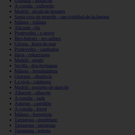
Granada - monachil
A-coruña - culleredo
Madrid - alcalá-de-henares
Santa-cruz-de-tenerife - san-cristóbal-de-la-laguna
Málaga - málaga
Alicante - elx
Pontevedra - o-grove
Illes-balears - ses-salines
Girona - lloret-de-mar
Pontevedra - cambados
álava - eskuernaga
Madrid - getafe
Sevilla - dos-hermanas
Málaga - benalmádena
Ourense - ribadavia
La-rioja - calahorra
Madrid - pozuelo-de-alarcón
Albacete - albacete
A-coruña - sada
Asturias - castrillón
A-coruña - ferrol
Málaga - fuengirola
Tarragona - montblanc
Tarragona - tarragona
Tarragona - tortosa