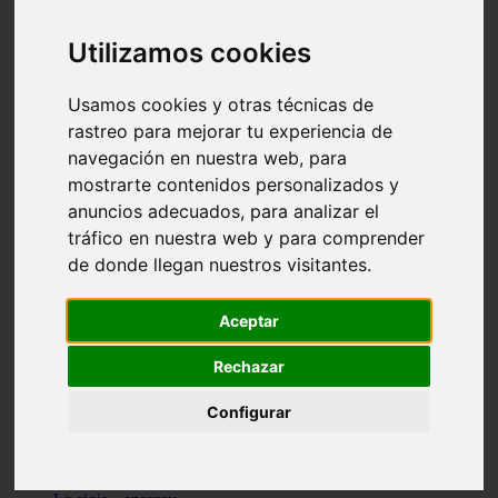
Granada - pulianas
Santa-cruz-de-tenerife - los-llanos-de-aridane
Utilizamos cookies
Cantabria - suances
Sevilla - bormujos
Granada - monachil
Usamos cookies y otras técnicas de
Málaga - júzcar
rastreo para mejorar tu experiencia de
Huesca - isábena
navegación en nuestra web, para
Huesca - alquézar
Huesca - castejón-de-sos
mostrarte contenidos personalizados y
Lleida - alt-àneu
anuncios adecuados, para analizar el
Sevilla - marinaleda
tráfico en nuestra web y para comprender
Córdoba - almedinilla
Navarra - zangoza
de donde llegan nuestros visitantes.
Cantabria - arenas-de-iguña
Barcelona - la-pobla-de-lillet
Murcia - cartagena
Aceptar
Las-palmas - yaiza
Madrid - nuevo-baztán
Rechazar
Sevilla - arahal
Málaga - istán
Configurar
Valladolid - fuensaldaña
Sevilla - salteras
Huesca - biescas
Granada - pampaneira