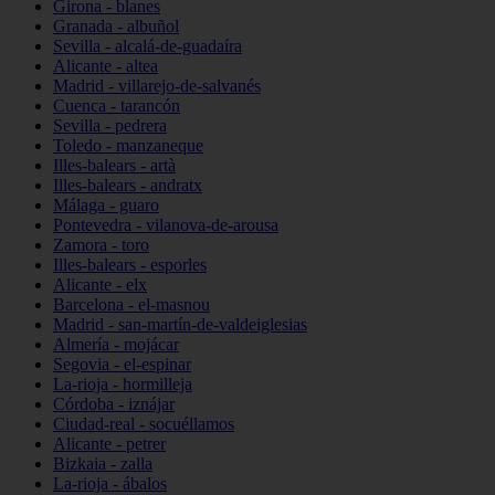
Girona - blanes
Granada - albuñol
Sevilla - alcalá-de-guadaíra
Alicante - altea
Madrid - villarejo-de-salvanés
Cuenca - tarancón
Sevilla - pedrera
Toledo - manzaneque
Illes-balears - artà
Illes-balears - andratx
Málaga - guaro
Pontevedra - vilanova-de-arousa
Zamora - toro
Illes-balears - esporles
Alicante - elx
Barcelona - el-masnou
Madrid - san-martín-de-valdeiglesias
Almería - mojácar
Segovia - el-espinar
La-rioja - hormilleja
Córdoba - iznájar
Ciudad-real - socuéllamos
Alicante - petrer
Bizkaia - zalla
La-rioja - ábalos