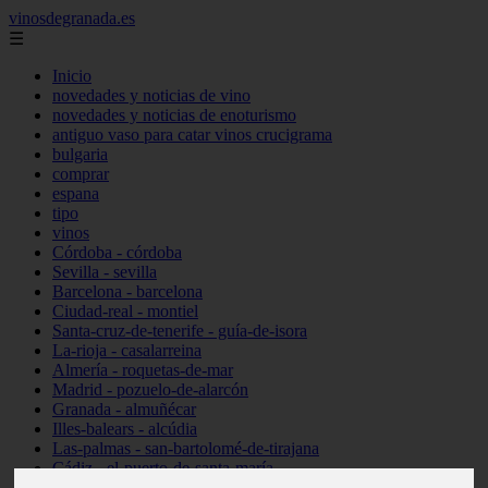
vinosdegranada.es
☰
Inicio
novedades y noticias de vino
novedades y noticias de enoturismo
antiguo vaso para catar vinos crucigrama
bulgaria
comprar
espana
tipo
vinos
Córdoba - córdoba
Sevilla - sevilla
Barcelona - barcelona
Ciudad-real - montiel
Santa-cruz-de-tenerife - guía-de-isora
La-rioja - casalarreina
Almería - roquetas-de-mar
Madrid - pozuelo-de-alarcón
Granada - almuñécar
Illes-balears - alcúdia
Las-palmas - san-bartolomé-de-tirajana
Cádiz - el-puerto-de-santa-maría
Madrid - valdemoro