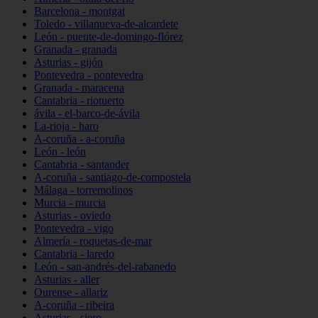
Barcelona - montgat
Toledo - villanueva-de-alcardete
León - puente-de-domingo-flórez
Granada - granada
Asturias - gijón
Pontevedra - pontevedra
Granada - maracena
Cantabria - riotuerto
ávila - el-barco-de-ávila
La-rioja - haro
A-coruña - a-coruña
León - león
Cantabria - santander
A-coruña - santiago-de-compostela
Málaga - torremolinos
Murcia - murcia
Asturias - oviedo
Pontevedra - vigo
Almería - roquetas-de-mar
Cantabria - laredo
León - san-andrés-del-rabanedo
Asturias - aller
Ourense - allariz
A-coruña - ribeira
Asturias - siero