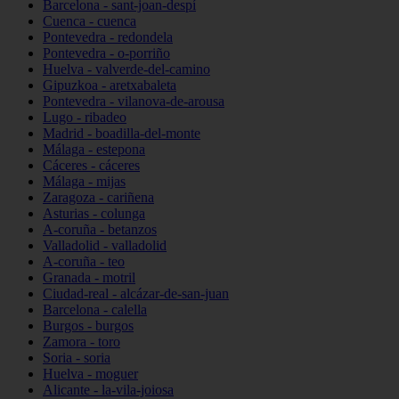
Barcelona - sant-joan-despí
Cuenca - cuenca
Pontevedra - redondela
Pontevedra - o-porriño
Huelva - valverde-del-camino
Gipuzkoa - aretxabaleta
Pontevedra - vilanova-de-arousa
Lugo - ribadeo
Madrid - boadilla-del-monte
Málaga - estepona
Cáceres - cáceres
Málaga - mijas
Zaragoza - cariñena
Asturias - colunga
A-coruña - betanzos
Valladolid - valladolid
A-coruña - teo
Granada - motril
Ciudad-real - alcázar-de-san-juan
Barcelona - calella
Burgos - burgos
Zamora - toro
Soria - soria
Huelva - moguer
Alicante - la-vila-joiosa