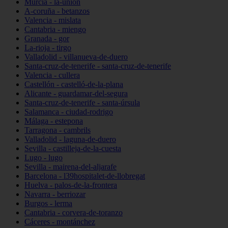
Murcia - la-unión
A-coruña - betanzos
Valencia - mislata
Cantabria - miengo
Granada - gor
La-rioja - tirgo
Valladolid - villanueva-de-duero
Santa-cruz-de-tenerife - santa-cruz-de-tenerife
Valencia - cullera
Castellón - castelló-de-la-plana
Alicante - guardamar-del-segura
Santa-cruz-de-tenerife - santa-úrsula
Salamanca - ciudad-rodrigo
Málaga - estepona
Tarragona - cambrils
Valladolid - laguna-de-duero
Sevilla - castilleja-de-la-cuesta
Lugo - lugo
Sevilla - mairena-del-aljarafe
Barcelona - l39hospitalet-de-llobregat
Huelva - palos-de-la-frontera
Navarra - berriozar
Burgos - lerma
Cantabria - corvera-de-toranzo
Cáceres - montánchez