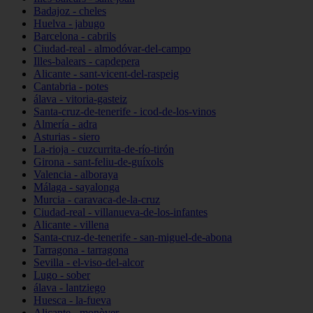
Badajoz - cheles
Huelva - jabugo
Barcelona - cabrils
Ciudad-real - almodóvar-del-campo
Illes-balears - capdepera
Alicante - sant-vicent-del-raspeig
Cantabria - potes
álava - vitoria-gasteiz
Santa-cruz-de-tenerife - icod-de-los-vinos
Almería - adra
Asturias - siero
La-rioja - cuzcurrita-de-río-tirón
Girona - sant-feliu-de-guíxols
Valencia - alboraya
Málaga - sayalonga
Murcia - caravaca-de-la-cruz
Ciudad-real - villanueva-de-los-infantes
Alicante - villena
Santa-cruz-de-tenerife - san-miguel-de-abona
Tarragona - tarragona
Sevilla - el-viso-del-alcor
Lugo - sober
álava - lantziego
Huesca - la-fueva
Alicante - monòver