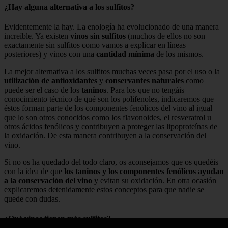
¿Hay alguna alternativa a los sulfitos?
Evidentemente la hay. La enología ha evolucionado de una manera
increíble. Ya existen
vinos sin sulfitos
(muchos de ellos no son
exactamente sin sulfitos como vamos a explicar en líneas
posteriores) y vinos con una
cantidad mínima
de los mismos.
La mejor alternativa a los sulfitos muchas veces pasa por el uso o la
utilización de antioxidantes
y
conservantes naturales
como
puede ser el caso de los
taninos
. Para los que no tengáis
conocimiento técnico de qué son los polifenoles, indicaremos que
éstos forman parte de los componentes fenólicos del vino al igual
que lo son otros conocidos como los flavonoides, el resveratrol u
otros ácidos fenólicos y contribuyen a proteger las lipoproteínas de
la oxidación. De esta manera contribuyen a la conservación del
vino.
Si no os ha quedado del todo claro, os aconsejamos que os quedéis
con la idea de que
los taninos y los componentes fenólicos ayudan
a la conservación del vino
y evitan su oxidación. En otra ocasión
explicaremos detenidamente estos conceptos para que nadie se
quede con dudas.
¿Qué vinos tienen más sulfitos?