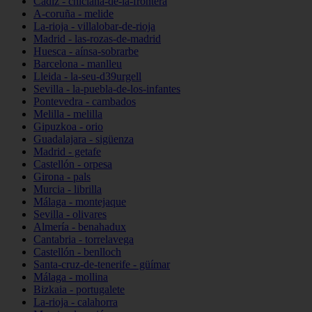
Cádiz - chiclana-de-la-frontera
A-coruña - melide
La-rioja - villalobar-de-rioja
Madrid - las-rozas-de-madrid
Huesca - aínsa-sobrarbe
Barcelona - manlleu
Lleida - la-seu-d39urgell
Sevilla - la-puebla-de-los-infantes
Pontevedra - cambados
Melilla - melilla
Gipuzkoa - orio
Guadalajara - sigüenza
Madrid - getafe
Castellón - orpesa
Girona - pals
Murcia - librilla
Málaga - montejaque
Sevilla - olivares
Almería - benahadux
Cantabria - torrelavega
Castellón - benlloch
Santa-cruz-de-tenerife - güímar
Málaga - mollina
Bizkaia - portugalete
La-rioja - calahorra