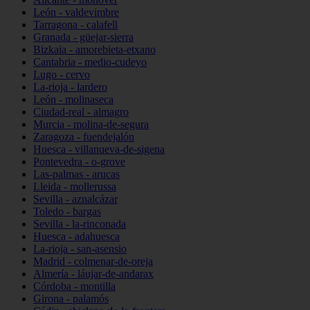
León - valdevimbre
Tarragona - calafell
Granada - güejar-sierra
Bizkaia - amorebieta-etxano
Cantabria - medio-cudeyo
Lugo - cervo
La-rioja - lardero
León - molinaseca
Ciudad-real - almagro
Murcia - molina-de-segura
Zaragoza - fuendejalón
Huesca - villanueva-de-sigena
Pontevedra - o-grove
Las-palmas - arucas
Lleida - mollerussa
Sevilla - aznalcázar
Toledo - bargas
Sevilla - la-rinconada
Huesca - adahuesca
La-rioja - san-asensio
Madrid - colmenar-de-oreja
Almería - láujar-de-andarax
Córdoba - montilla
Girona - palamós