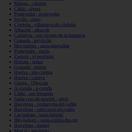
Málaga - cártama
Cádiz - olvera
Pontevedra - pontevedra
Sevilla - gines
Córdoba - villanueva-de-córdoba
Albacete - albacete
Cantabria - san-vicente-de-la-barquera
Granada - torvizcón
Illes-balears - santa-margalida
Pontevedra - marín
Zamora - el-perdigón
Bizkaia - sestao
Granada - murtas
Huelva - isla-cristina
Huelva - cartaya
Girona - l39escala
A-coruña - a-coruña
Cádiz - san-fernando
Santa-cruz-de-tenerife - arico
Barcelona - cerdanyola-del-vallès
Barcelona - sant-cugat-del-vallès
Las-palmas - santa-brígida
Illes-balears - santa-eulària-des-riu
Barcelona - mataró
Murcia - san-javier