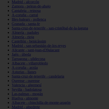
Madrid - alcorcón
Zamora - peleas-de-abajo
Cantabria - reinosa
A-coruña - carral
Illes-balears - pollença
Granada - santa-fe
Santa-cruz-de-tenerife - san-cristóbal-de-la-laguna
Almería - padules
Almería - rioja
Castellón - benicàssim
Madrid - san-sebastián-de-los-reyes
Alicante - sant-joan-d39alacant
Jaén - úbeda
Tarragona - ulldecona
Albacete - villarrobledo
A-coruña - arzúa
Asturias - llanes
Santa-cruz-de-tenerife - candelaria
Ourense - ourense
Valencia - algemesí
Sevilla - badolatosa
Las-palmas - mogán
Huelva - almonte
Albacete - chinchilla-de-monte-aragón
Madrid - alpedrete