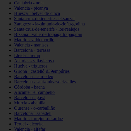
Cantabria - noja
Valencia - picanya
Huesca - belver-de-cinca
Santa-cruz-de-tenerife - el-sauzal
Zaragoza - la-almunia-de-doña-godina
Santa-cruz-de-tenerife - los-realejos
Bizkaia - valle-de-trápaga-trapagaran
Madrid - valdemorillo
Valencia - manises
Barcelona - terrassa
Lleida - tremp
Asturias - villaviciosa
Huelva - trigueros
Girona - castelló-d39empúries
Barcelona - cardedeu
Barcelona - sant-quirze-del-vallès
Córdoba - baena
Alicante - el-campello
Barcelona - gavà
Murcia - abanilla
Ourense - o-carballiño
Barcelona - sabadell
Madrid - torrejón-de-ardoz
Teruel - alcorisa
Valencia - alfafar