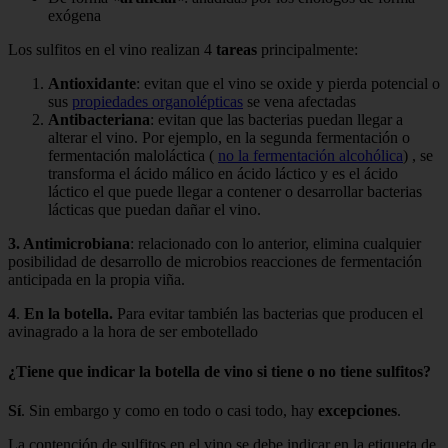
exógena
Los sulfitos en el vino realizan 4
tareas
principalmente:
Antioxidante
: evitan que el vino se oxide y pierda potencial o
sus
propiedades organolépticas
se vena afectadas
Antibacteriana
: evitan que las bacterias puedan llegar a
alterar el vino. Por ejemplo, en la segunda fermentación o
fermentación maloláctica (
no la fermentación alcohólica
) , se
transforma el ácido málico en ácido láctico y es el ácido
láctico el que puede llegar a contener o desarrollar bacterias
lácticas que puedan dañar el vino.
3. Antimicrobiana
: relacionado con lo anterior, elimina cualquier
posibilidad de desarrollo de microbios reacciones de fermentación
anticipada en la propia viña.
4
.
En la botella.
Para evitar también las bacterias que producen el
avinagrado a la hora de ser embotellado
¿Tiene que indicar la botella de vino si tiene o no tiene sulfitos?
Sí
. Sin embargo y como en todo o casi todo, hay
excepciones
.
La contención de sulfitos en el vino se debe indicar en la etiqueta de