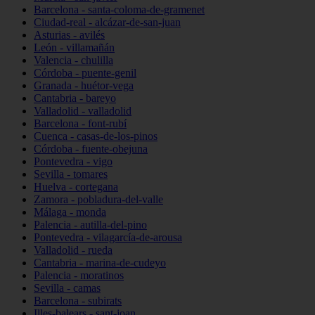
Barcelona - santa-coloma-de-gramenet
Ciudad-real - alcázar-de-san-juan
Asturias - avilés
León - villamañán
Valencia - chulilla
Córdoba - puente-genil
Granada - huétor-vega
Cantabria - bareyo
Valladolid - valladolid
Barcelona - font-rubí
Cuenca - casas-de-los-pinos
Córdoba - fuente-obejuna
Pontevedra - vigo
Sevilla - tomares
Huelva - cortegana
Zamora - pobladura-del-valle
Málaga - monda
Palencia - autilla-del-pino
Pontevedra - vilagarcía-de-arousa
Valladolid - rueda
Cantabria - marina-de-cudeyo
Palencia - moratinos
Sevilla - camas
Barcelona - subirats
Illes-balears - sant-joan