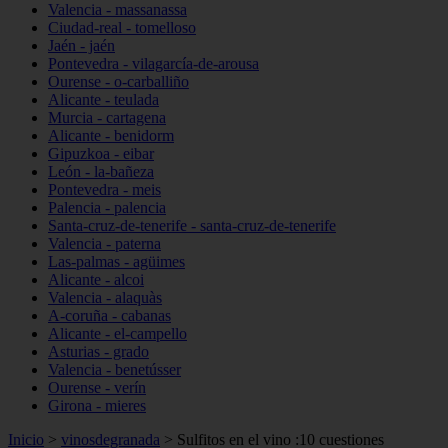
Valencia - massanassa
Ciudad-real - tomelloso
Jaén - jaén
Pontevedra - vilagarcía-de-arousa
Ourense - o-carballiño
Alicante - teulada
Murcia - cartagena
Alicante - benidorm
Gipuzkoa - eibar
León - la-bañeza
Pontevedra - meis
Palencia - palencia
Santa-cruz-de-tenerife - santa-cruz-de-tenerife
Valencia - paterna
Las-palmas - agüimes
Alicante - alcoi
Valencia - alaquàs
A-coruña - cabanas
Alicante - el-campello
Asturias - grado
Valencia - benetússer
Ourense - verín
Girona - mieres
Inicio
>
vinosdegranada
>
Sulfitos en el vino :10 cuestiones