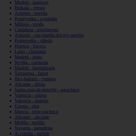
Madrid - aranjuez
Bizkaia - ermua
Asturias - noreña
Pontevedra - a-estrada
Málaga - ronda
Cantabria - torrelavega
Asturias - san-martín-del-rey-aurelio
Pontevedra - silleda
Huesca - huesca
Lugo - chantada
Madrid - pinto
Sevilla - carmona
Madrid - fuenlabrada
Tarragona - falset
Illes-balears - campos
Alicante - dénia
Santa-cruz-de-tenerife - garachico
Valencia - xàtiva
Valencia - daimús
Girona - olot
Murcia - torre-pacheco
Alicante - alicante
Melilla - melilla
Navarra - pamplona
A-coruña - melide