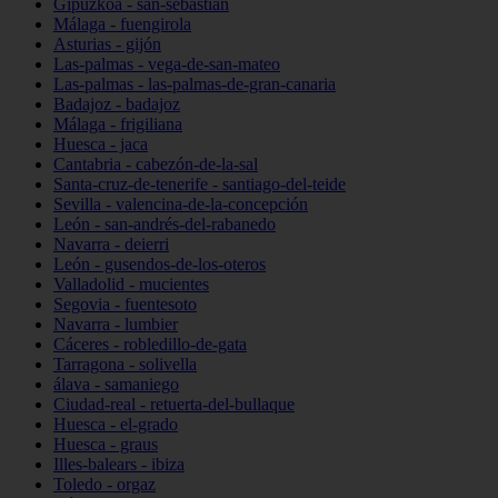
Gipuzkoa - san-sebastián
Málaga - fuengirola
Asturias - gijón
Las-palmas - vega-de-san-mateo
Las-palmas - las-palmas-de-gran-canaria
Badajoz - badajoz
Málaga - frigiliana
Huesca - jaca
Cantabria - cabezón-de-la-sal
Santa-cruz-de-tenerife - santiago-del-teide
Sevilla - valencina-de-la-concepción
León - san-andrés-del-rabanedo
Navarra - deierri
León - gusendos-de-los-oteros
Valladolid - mucientes
Segovia - fuentesoto
Navarra - lumbier
Cáceres - robledillo-de-gata
Tarragona - solivella
álava - samaniego
Ciudad-real - retuerta-del-bullaque
Huesca - el-grado
Huesca - graus
Illes-balears - ibiza
Toledo - orgaz