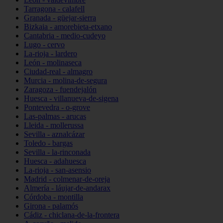
Tarragona - calafell
Granada - güejar-sierra
Bizkaia - amorebieta-etxano
Cantabria - medio-cudeyo
Lugo - cervo
La-rioja - lardero
León - molinaseca
Ciudad-real - almagro
Murcia - molina-de-segura
Zaragoza - fuendejalón
Huesca - villanueva-de-sigena
Pontevedra - o-grove
Las-palmas - arucas
Lleida - mollerussa
Sevilla - aznalcázar
Toledo - bargas
Sevilla - la-rinconada
Huesca - adahuesca
La-rioja - san-asensio
Madrid - colmenar-de-oreja
Almería - láujar-de-andarax
Córdoba - montilla
Girona - palamós
Cádiz - chiclana-de-la-frontera