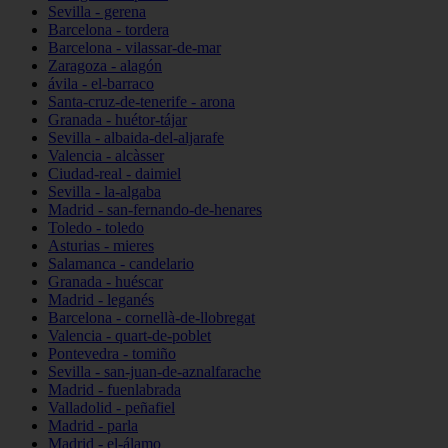
Sevilla - gerena
Barcelona - tordera
Barcelona - vilassar-de-mar
Zaragoza - alagón
ávila - el-barraco
Santa-cruz-de-tenerife - arona
Granada - huétor-tájar
Sevilla - albaida-del-aljarafe
Valencia - alcàsser
Ciudad-real - daimiel
Sevilla - la-algaba
Madrid - san-fernando-de-henares
Toledo - toledo
Asturias - mieres
Salamanca - candelario
Granada - huéscar
Madrid - leganés
Barcelona - cornellà-de-llobregat
Valencia - quart-de-poblet
Pontevedra - tomiño
Sevilla - san-juan-de-aznalfarache
Madrid - fuenlabrada
Valladolid - peñafiel
Madrid - parla
Madrid - el-álamo