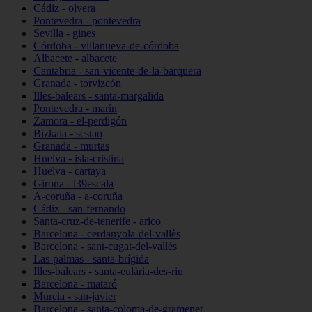
Cádiz - olvera
Pontevedra - pontevedra
Sevilla - gines
Córdoba - villanueva-de-córdoba
Albacete - albacete
Cantabria - san-vicente-de-la-barquera
Granada - torvizcón
Illes-balears - santa-margalida
Pontevedra - marín
Zamora - el-perdigón
Bizkaia - sestao
Granada - murtas
Huelva - isla-cristina
Huelva - cartaya
Girona - l39escala
A-coruña - a-coruña
Cádiz - san-fernando
Santa-cruz-de-tenerife - arico
Barcelona - cerdanyola-del-vallès
Barcelona - sant-cugat-del-vallès
Las-palmas - santa-brígida
Illes-balears - santa-eulària-des-riu
Barcelona - mataró
Murcia - san-javier
Barcelona - santa-coloma-de-gramenet