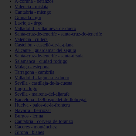
A-coruña - betanzos
Valencia - mislata
Cantabria - miengo
Granada - gor
La-rioja - tirgo
Valladolid - villanueva-de-duero
Santa-cruz-de-tenerife - santa-cruz-de-tenerife
Valencia - cullera
Castellón - castelló-de-la-plana
Alicante - guardamar-del-segura
Santa-cruz-de-tenerife - santa-úrsula
Salamanca - ciudad-rodrigo
Málaga - estepona
Tarragona - cambrils
Valladolid - laguna-de-duero
Sevilla - castilleja-de-la-cuesta
Lugo - lugo
Sevilla - mairena-del-aljarafe
Barcelona - l39hospitalet-de-llobregat
Huelva - palos-de-la-frontera
Navarra - berriozar
Burgos - lerma
Cantabria - corvera-de-toranzo
Cáceres - montánchez
Girona - blanes