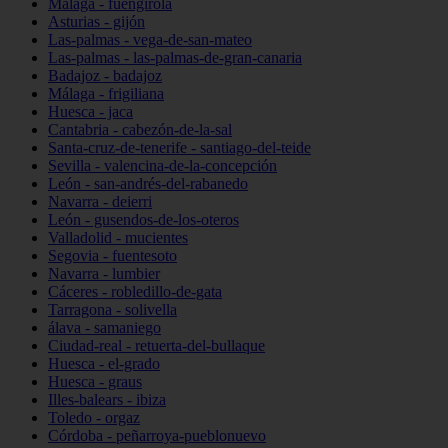
Málaga - fuengirola
Asturias - gijón
Las-palmas - vega-de-san-mateo
Las-palmas - las-palmas-de-gran-canaria
Badajoz - badajoz
Málaga - frigiliana
Huesca - jaca
Cantabria - cabezón-de-la-sal
Santa-cruz-de-tenerife - santiago-del-teide
Sevilla - valencina-de-la-concepción
León - san-andrés-del-rabanedo
Navarra - deierri
León - gusendos-de-los-oteros
Valladolid - mucientes
Segovia - fuentesoto
Navarra - lumbier
Cáceres - robledillo-de-gata
Tarragona - solivella
álava - samaniego
Ciudad-real - retuerta-del-bullaque
Huesca - el-grado
Huesca - graus
Illes-balears - ibiza
Toledo - orgaz
Córdoba - peñarroya-pueblonuevo