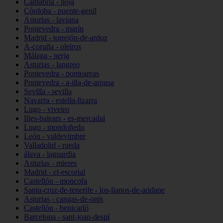
Cantabria - noja
Córdoba - puente-genil
Asturias - laviana
Pontevedra - marín
Madrid - torrejón-de-ardoz
A-coruña - oleiros
Málaga - nerja
Asturias - langreo
Pontevedra - ponteareas
Pontevedra - a-illa-de-arousa
Sevilla - sevilla
Navarra - estella-lizarra
Lugo - viveiro
Illes-balears - es-mercadal
Lugo - mondoñedo
León - valdevimbre
Valladolid - rueda
álava - laguardia
Asturias - mieres
Madrid - el-escorial
Castellón - moncofa
Santa-cruz-de-tenerife - los-llanos-de-aridane
Asturias - cangas-de-onís
Castellón - benicarló
Barcelona - sant-joan-despí