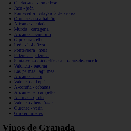
Ciudad-real - tomelloso
Jaén - jaén
Pontevedra - vilagarcía-de-arousa
Ourense - o-carballiño
Alicante - teulada
Murcia - cartagena
Alicante - benidorm
Gipuzkoa - eibar
León - la-bañeza
Pontevedra - meis
Palencia - palencia
Santa-cruz-de-tenerife - santa-cruz-de-tenerife
Valencia - paterna
Las-palmas - agüimes
Alicante - alcoi
Valencia - alaquàs
A-coruña - cabanas
Alicante - el-campello
Asturias - grado
Valencia - benetússer
Ourense - verín
Girona - mieres
Vinos de Granada