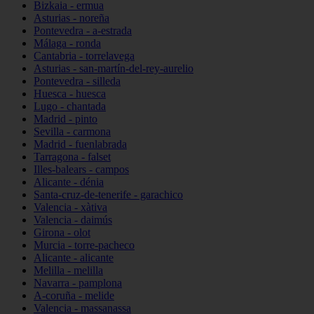
Bizkaia - ermua
Asturias - noreña
Pontevedra - a-estrada
Málaga - ronda
Cantabria - torrelavega
Asturias - san-martín-del-rey-aurelio
Pontevedra - silleda
Huesca - huesca
Lugo - chantada
Madrid - pinto
Sevilla - carmona
Madrid - fuenlabrada
Tarragona - falset
Illes-balears - campos
Alicante - dénia
Santa-cruz-de-tenerife - garachico
Valencia - xàtiva
Valencia - daimús
Girona - olot
Murcia - torre-pacheco
Alicante - alicante
Melilla - melilla
Navarra - pamplona
A-coruña - melide
Valencia - massanassa