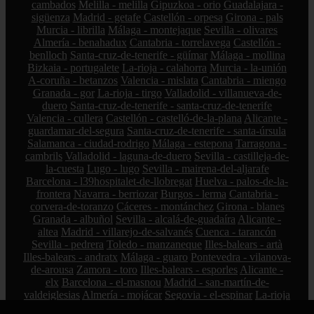
cambados
Melilla - melilla
Gipuzkoa - orio
Guadalajara -
sigüenza
Madrid - getafe
Castellón - orpesa
Girona - pals
Murcia - librilla
Málaga - montejaque
Sevilla - olivares
Almería - benahadux
Cantabria - torrelavega
Castellón -
benlloch
Santa-cruz-de-tenerife - güímar
Málaga - mollina
Bizkaia - portugalete
La-rioja - calahorra
Murcia - la-unión
A-coruña - betanzos
Valencia - mislata
Cantabria - miengo
Granada - gor
La-rioja - tirgo
Valladolid - villanueva-de-
duero
Santa-cruz-de-tenerife - santa-cruz-de-tenerife
Valencia - cullera
Castellón - castelló-de-la-plana
Alicante -
guardamar-del-segura
Santa-cruz-de-tenerife - santa-úrsula
Salamanca - ciudad-rodrigo
Málaga - estepona
Tarragona -
cambrils
Valladolid - laguna-de-duero
Sevilla - castilleja-de-
la-cuesta
Lugo - lugo
Sevilla - mairena-del-aljarafe
Barcelona - l39hospitalet-de-llobregat
Huelva - palos-de-la-
frontera
Navarra - berriozar
Burgos - lerma
Cantabria -
corvera-de-toranzo
Cáceres - montánchez
Girona - blanes
Granada - albuñol
Sevilla - alcalá-de-guadaíra
Alicante -
altea
Madrid - villarejo-de-salvanés
Cuenca - tarancón
Sevilla - pedrera
Toledo - manzaneque
Illes-balears - artà
Illes-balears - andratx
Málaga - guaro
Pontevedra - vilanova-
de-arousa
Zamora - toro
Illes-balears - esporles
Alicante -
elx
Barcelona - el-masnou
Madrid - san-martín-de-
valdeiglesias
Almería - mojácar
Segovia - el-espinar
La-rioja
- hormilleja
Córdoba - iznájar
Ciudad-real - socuéllamos