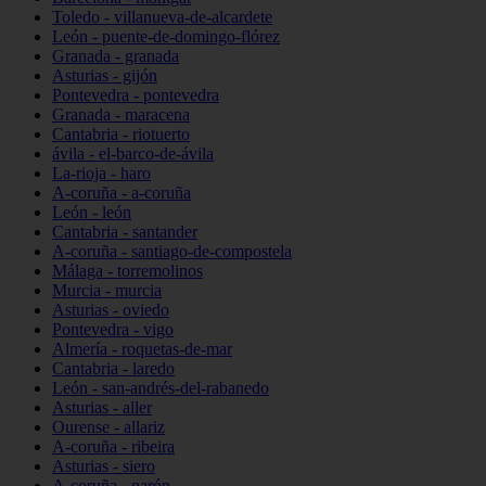
Toledo - villanueva-de-alcardete
León - puente-de-domingo-flórez
Granada - granada
Asturias - gijón
Pontevedra - pontevedra
Granada - maracena
Cantabria - riotuerto
ávila - el-barco-de-ávila
La-rioja - haro
A-coruña - a-coruña
León - león
Cantabria - santander
A-coruña - santiago-de-compostela
Málaga - torremolinos
Murcia - murcia
Asturias - oviedo
Pontevedra - vigo
Almería - roquetas-de-mar
Cantabria - laredo
León - san-andrés-del-rabanedo
Asturias - aller
Ourense - allariz
A-coruña - ribeira
Asturias - siero
A-coruña - narón