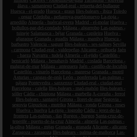
lumbier
Cáceres - robledillo-de-gata
Tarragona - solivella
álava - samaniego
Ciudad-real - retuerta-del-bullaque
Huesca - el-grado
Huesca - graus
Illes-balears - ibiza
Toledo
- orgaz
Córdoba - peñarroya-pueblonuevo
La-rioja -
arnedillo
Almería - huércal-overa
Madrid - el-molar
Huelva -
bollullos-par-del-condado
Málaga - algarrobo
Las-palmas -
tuineje
Salamanca - béjar
Granada - capileira
Huelva -
aljaraque
Granada - guadix
Málaga - manilva
Huesca -
barbastro
Valencia - sagunt
Illes-balears - ses-salines
Sevilla
- carmona
Ciudad-real - valdepeñas
Alicante - orihuela
Jaén
- baeza
Navarra - tudela
Almería - el-ejido
Castellón -
benicarló
Málaga - benahavís
Madrid - coslada
Barcelona -
malgrat-de-mar
Málaga - antequera
Jaén - castillo-de-locubín
Castellón - vinaròs
Barcelona - manresa
Granada - motril
Asturias - cangas-de-onís
León - ponferrada
Las-palmas -
pájara
Pontevedra - sanxenxo
Ciudad-real - ciudad-real
Barcelona - calella
Illes-balears - maó-mahón
Illes-balears -
sóller
Cádiz - chipiona
Málaga - marbella
A-coruña - ferrol
Illes-balears - santanyí
Girona - lloret-de-mar
Segovia -
segovia
Gipuzkoa - mutriku
Málaga - ronda
Girona - roses
Huelva - huelva
La-rioja - logroño
Cádiz - jerez-de-la-
frontera
Las-palmas - tías
Burgos - burgos
Santa-cruz-de-
tenerife - puerto-de-la-cruz
Almería - almería
Las-palmas -
la-oliva
Málaga - mijas
Granada - granada
Alicante - alicante
Zaragoza - zaragoza
Illes-balears - palma-de-mallorca
Las-