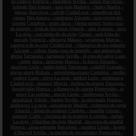
de-cudeyo
Palencia - moratinos
Sevilla - camas
Barcelona -
subirats
Illes-balears - sant-joan
Badajoz - cheles
Huelva -
jabugo
Barcelona - cabrils
Ciudad-real - almodóvar-del-
campo
Illes-balears - capdepera
Alicante - sant-vicent-del-
raspeig
Cantabria - potes
álava - vitoria-gasteiz
Santa-cruz-
de-tenerife - icod-de-los-vinos
Almería - adra
Asturias - siero
La-rioja - cuzcurrita-de-río-tirón
Girona - sant-feliu-de-
guíxols
Valencia - alboraya
Málaga - sayalonga
Murcia -
caravaca-de-la-cruz
Ciudad-real - villanueva-de-los-infantes
Alicante - villena
Santa-cruz-de-tenerife - san-miguel-de-
abona
Tarragona - tarragona
Sevilla - el-viso-del-alcor
Lugo
- sober
álava - lantziego
Huesca - la-fueva
Alicante -
monòver
León - valdevimbre
Tarragona - calafell
Granada -
güejar-sierra
Bizkaia - amorebieta-etxano
Cantabria - medio-
cudeyo
Lugo - cervo
La-rioja - lardero
León - molinaseca
Ciudad-real - almagro
Murcia - molina-de-segura
Zaragoza -
fuendejalón
Huesca - villanueva-de-sigena
Pontevedra - o-
grove
Las-palmas - arucas
Lleida - mollerussa
Sevilla -
aznalcázar
Toledo - bargas
Sevilla - la-rinconada
Huesca -
adahuesca
La-rioja - san-asensio
Madrid - colmenar-de-oreja
Almería - láujar-de-andarax
Córdoba - montilla
Girona -
palamós
Cádiz - chiclana-de-la-frontera
A-coruña - melide
La-rioja - villalobar-de-rioja
Madrid - las-rozas-de-madrid
Huesca - aínsa-sobrarbe
Barcelona - manlleu
Lleida - la-seu-
d39urgell
Sevilla - la-puebla-de-los-infantes
Pontevedra -