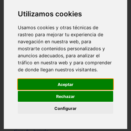
Santa-cruz-de-tenerife - los-llanos-de-aridane
Cantabria - suances
Utilizamos cookies
Sevilla - bormujos
Granada - monachil
Málaga - júzcar
Usamos cookies y otras técnicas de
Huesca - isábena
rastreo para mejorar tu experiencia de
Huesca - alquézar
navegación en nuestra web, para
Huesca - castejón-de-sos
Lleida - alt-àneu
mostrarte contenidos personalizados y
Sevilla - marinaleda
anuncios adecuados, para analizar el
Córdoba - almedinilla
tráfico en nuestra web y para comprender
Navarra - zangoza
Cantabria - arenas-de-iguña
de donde llegan nuestros visitantes.
Barcelona - la-pobla-de-lillet
Murcia - cartagena
Las-palmas - yaiza
Aceptar
Madrid - nuevo-baztán
Sevilla - arahal
Rechazar
Málaga - istán
Valladolid - fuensaldaña
Configurar
Sevilla - salteras
Huesca - biescas
Granada - pampaneira
La-rioja - ezcaray