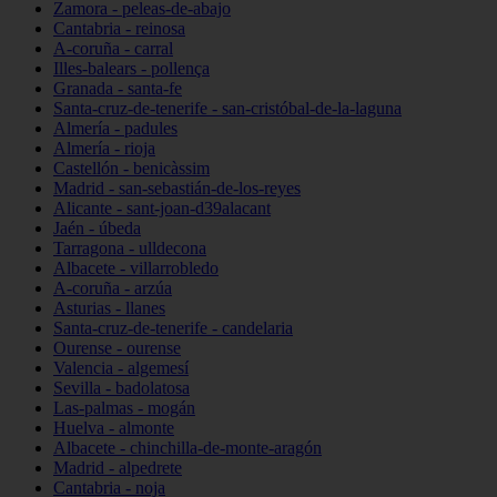
Zamora - peleas-de-abajo
Cantabria - reinosa
A-coruña - carral
Illes-balears - pollença
Granada - santa-fe
Santa-cruz-de-tenerife - san-cristóbal-de-la-laguna
Almería - padules
Almería - rioja
Castellón - benicàssim
Madrid - san-sebastián-de-los-reyes
Alicante - sant-joan-d39alacant
Jaén - úbeda
Tarragona - ulldecona
Albacete - villarrobledo
A-coruña - arzúa
Asturias - llanes
Santa-cruz-de-tenerife - candelaria
Ourense - ourense
Valencia - algemesí
Sevilla - badolatosa
Las-palmas - mogán
Huelva - almonte
Albacete - chinchilla-de-monte-aragón
Madrid - alpedrete
Cantabria - noja