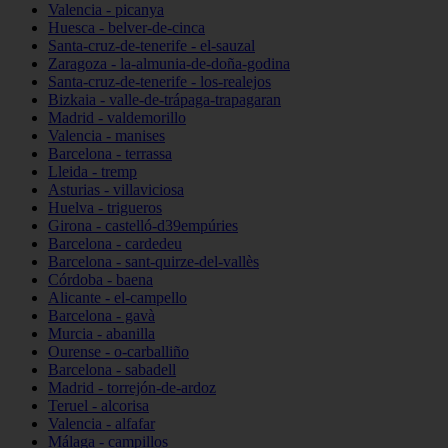
Valencia - picanya
Huesca - belver-de-cinca
Santa-cruz-de-tenerife - el-sauzal
Zaragoza - la-almunia-de-doña-godina
Santa-cruz-de-tenerife - los-realejos
Bizkaia - valle-de-trápaga-trapagaran
Madrid - valdemorillo
Valencia - manises
Barcelona - terrassa
Lleida - tremp
Asturias - villaviciosa
Huelva - trigueros
Girona - castelló-d39empúries
Barcelona - cardedeu
Barcelona - sant-quirze-del-vallès
Córdoba - baena
Alicante - el-campello
Barcelona - gavà
Murcia - abanilla
Ourense - o-carballiño
Barcelona - sabadell
Madrid - torrejón-de-ardoz
Teruel - alcorisa
Valencia - alfafar
Málaga - campillos