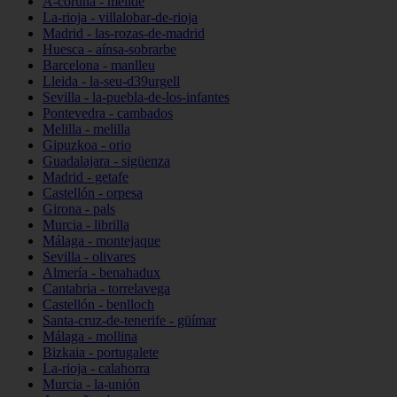
A-coruña - melide
La-rioja - villalobar-de-rioja
Madrid - las-rozas-de-madrid
Huesca - aínsa-sobrarbe
Barcelona - manlleu
Lleida - la-seu-d39urgell
Sevilla - la-puebla-de-los-infantes
Pontevedra - cambados
Melilla - melilla
Gipuzkoa - orio
Guadalajara - sigüenza
Madrid - getafe
Castellón - orpesa
Girona - pals
Murcia - librilla
Málaga - montejaque
Sevilla - olivares
Almería - benahadux
Cantabria - torrelavega
Castellón - benlloch
Santa-cruz-de-tenerife - güímar
Málaga - mollina
Bizkaia - portugalete
La-rioja - calahorra
Murcia - la-unión