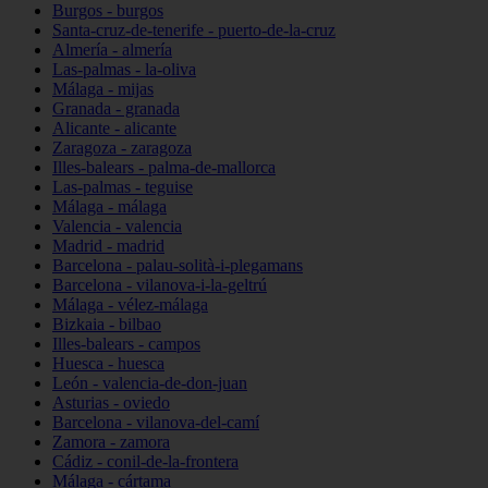
Burgos - burgos
Santa-cruz-de-tenerife - puerto-de-la-cruz
Almería - almería
Las-palmas - la-oliva
Málaga - mijas
Granada - granada
Alicante - alicante
Zaragoza - zaragoza
Illes-balears - palma-de-mallorca
Las-palmas - teguise
Málaga - málaga
Valencia - valencia
Madrid - madrid
Barcelona - palau-solità-i-plegamans
Barcelona - vilanova-i-la-geltrú
Málaga - vélez-málaga
Bizkaia - bilbao
Illes-balears - campos
Huesca - huesca
León - valencia-de-don-juan
Asturias - oviedo
Barcelona - vilanova-del-camí
Zamora - zamora
Cádiz - conil-de-la-frontera
Málaga - cártama