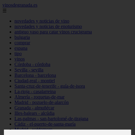
vinosdegranada.es
☰
novedades y noticias de vino
novedades y noticias de enoturismo
antiguo vaso para catar vinos crucigrama
bulgaria
comprar
espana
tipo
vinos
Córdoba - córdoba
Sevilla - sevilla
Barcelona - barcelona
Ciudad-real - montiel
Santa-cruz-de-tenerife - guía-de-isora
La-rioja - casalarreina
Almería - roquetas-de-mar
Madrid - pozuelo-de-alarcón
Granada - almuñécar
Illes-balears - alcúdia
Las-palmas - san-bartolomé-de-tirajana
Cádiz - el-puerto-de-santa-maría
Madrid - valdemoro
Granada - pulianas