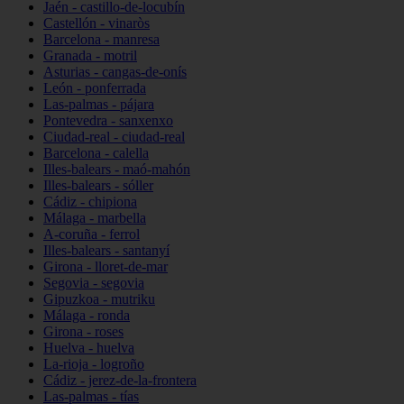
Jaén - castillo-de-locubín
Castellón - vinaròs
Barcelona - manresa
Granada - motril
Asturias - cangas-de-onís
León - ponferrada
Las-palmas - pájara
Pontevedra - sanxenxo
Ciudad-real - ciudad-real
Barcelona - calella
Illes-balears - maó-mahón
Illes-balears - sóller
Cádiz - chipiona
Málaga - marbella
A-coruña - ferrol
Illes-balears - santanyí
Girona - lloret-de-mar
Segovia - segovia
Gipuzkoa - mutriku
Málaga - ronda
Girona - roses
Huelva - huelva
La-rioja - logroño
Cádiz - jerez-de-la-frontera
Las-palmas - tías