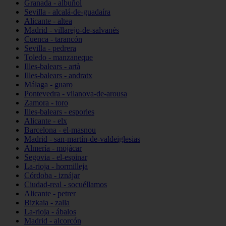
Granada - albuñol
Sevilla - alcalá-de-guadaíra
Alicante - altea
Madrid - villarejo-de-salvanés
Cuenca - tarancón
Sevilla - pedrera
Toledo - manzaneque
Illes-balears - artà
Illes-balears - andratx
Málaga - guaro
Pontevedra - vilanova-de-arousa
Zamora - toro
Illes-balears - esporles
Alicante - elx
Barcelona - el-masnou
Madrid - san-martín-de-valdeiglesias
Almería - mojácar
Segovia - el-espinar
La-rioja - hormilleja
Córdoba - iznájar
Ciudad-real - socuéllamos
Alicante - petrer
Bizkaia - zalla
La-rioja - ábalos
Madrid - alcorcón