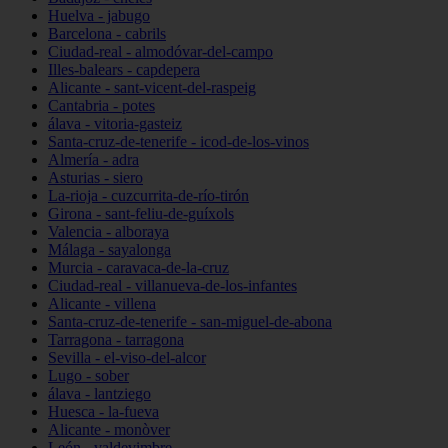
Huelva - jabugo
Barcelona - cabrils
Ciudad-real - almodóvar-del-campo
Illes-balears - capdepera
Alicante - sant-vicent-del-raspeig
Cantabria - potes
álava - vitoria-gasteiz
Santa-cruz-de-tenerife - icod-de-los-vinos
Almería - adra
Asturias - siero
La-rioja - cuzcurrita-de-río-tirón
Girona - sant-feliu-de-guíxols
Valencia - alboraya
Málaga - sayalonga
Murcia - caravaca-de-la-cruz
Ciudad-real - villanueva-de-los-infantes
Alicante - villena
Santa-cruz-de-tenerife - san-miguel-de-abona
Tarragona - tarragona
Sevilla - el-viso-del-alcor
Lugo - sober
álava - lantziego
Huesca - la-fueva
Alicante - monòver
León - valdevimbre