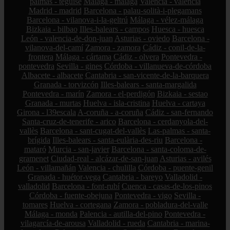
palmas - teguise
Málaga - málaga
Valencia - valencia
Madrid - madrid
Barcelona - palau-solità-i-plegamans
Barcelona - vilanova-i-la-geltrú
Málaga - vélez-málaga
Bizkaia - bilbao
Illes-balears - campos
Huesca - huesca
León - valencia-de-don-juan
Asturias - oviedo
Barcelona -
vilanova-del-camí
Zamora - zamora
Cádiz - conil-de-la-
frontera
Málaga - cártama
Cádiz - olvera
Pontevedra -
pontevedra
Sevilla - gines
Córdoba - villanueva-de-córdoba
Albacete - albacete
Cantabria - san-vicente-de-la-barquera
Granada - torvizcón
Illes-balears - santa-margalida
Pontevedra - marín
Zamora - el-perdigón
Bizkaia - sestao
Granada - murtas
Huelva - isla-cristina
Huelva - cartaya
Girona - l39escala
A-coruña - a-coruña
Cádiz - san-fernando
Santa-cruz-de-tenerife - arico
Barcelona - cerdanyola-del-
vallès
Barcelona - sant-cugat-del-vallès
Las-palmas - santa-
brígida
Illes-balears - santa-eulària-des-riu
Barcelona -
mataró
Murcia - san-javier
Barcelona - santa-coloma-de-
gramenet
Ciudad-real - alcázar-de-san-juan
Asturias - avilés
León - villamañán
Valencia - chulilla
Córdoba - puente-genil
Granada - huétor-vega
Cantabria - bareyo
Valladolid -
valladolid
Barcelona - font-rubí
Cuenca - casas-de-los-pinos
Córdoba - fuente-obejuna
Pontevedra - vigo
Sevilla -
tomares
Huelva - cortegana
Zamora - pobladura-del-valle
Málaga - monda
Palencia - autilla-del-pino
Pontevedra -
vilagarcía-de-arousa
Valladolid - rueda
Cantabria - marina-