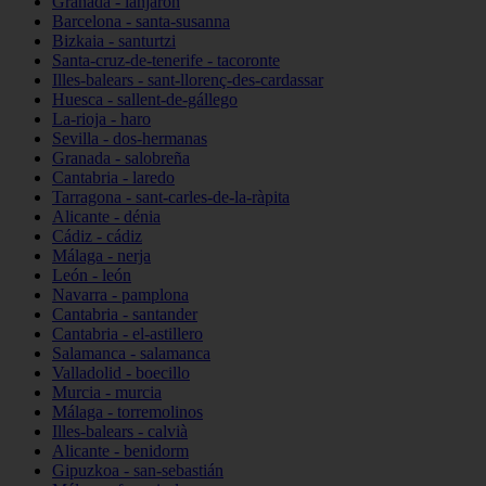
Granada - lanjarón
Barcelona - santa-susanna
Bizkaia - santurtzi
Santa-cruz-de-tenerife - tacoronte
Illes-balears - sant-llorenç-des-cardassar
Huesca - sallent-de-gállego
La-rioja - haro
Sevilla - dos-hermanas
Granada - salobreña
Cantabria - laredo
Tarragona - sant-carles-de-la-ràpita
Alicante - dénia
Cádiz - cádiz
Málaga - nerja
León - león
Navarra - pamplona
Cantabria - santander
Cantabria - el-astillero
Salamanca - salamanca
Valladolid - boecillo
Murcia - murcia
Málaga - torremolinos
Illes-balears - calvià
Alicante - benidorm
Gipuzkoa - san-sebastián