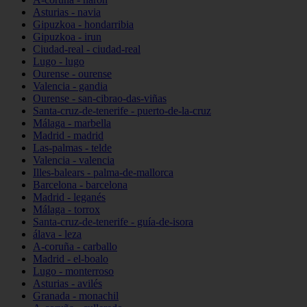
Asturias - navia
Gipuzkoa - hondarribia
Gipuzkoa - irun
Ciudad-real - ciudad-real
Lugo - lugo
Ourense - ourense
Valencia - gandia
Ourense - san-cibrao-das-viñas
Santa-cruz-de-tenerife - puerto-de-la-cruz
Málaga - marbella
Madrid - madrid
Las-palmas - telde
Valencia - valencia
Illes-balears - palma-de-mallorca
Barcelona - barcelona
Madrid - leganés
Málaga - torrox
Santa-cruz-de-tenerife - guía-de-isora
álava - leza
A-coruña - carballo
Madrid - el-boalo
Lugo - monterroso
Asturias - avilés
Granada - monachil