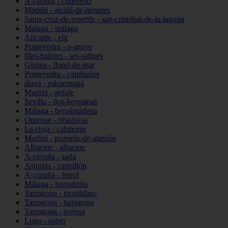
A-coruña - culleredo
Madrid - alcalá-de-henares
Santa-cruz-de-tenerife - san-cristóbal-de-la-laguna
Málaga - málaga
Alicante - elx
Pontevedra - o-grove
Illes-balears - ses-salines
Girona - lloret-de-mar
Pontevedra - cambados
álava - eskuernaga
Madrid - getafe
Sevilla - dos-hermanas
Málaga - benalmádena
Ourense - ribadavia
La-rioja - calahorra
Madrid - pozuelo-de-alarcón
Albacete - albacete
A-coruña - sada
Asturias - castrillón
A-coruña - ferrol
Málaga - fuengirola
Tarragona - montblanc
Tarragona - tarragona
Tarragona - tortosa
Lugo - sober