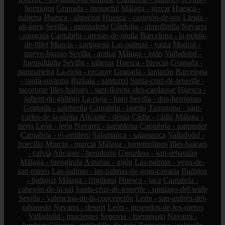
bormujos
Granada - monachil
Málaga - júzcar
Huesca -
isábena
Huesca - alquézar
Huesca - castejón-de-sos
Lleida -
alt-àneu
Sevilla - marinaleda
Córdoba - almedinilla
Navarra
- zangoza
Cantabria - arenas-de-iguña
Barcelona - la-pobla-
de-lillet
Murcia - cartagena
Las-palmas - yaiza
Madrid -
nuevo-baztán
Sevilla - arahal
Málaga - istán
Valladolid -
fuensaldaña
Sevilla - salteras
Huesca - biescas
Granada -
pampaneira
La-rioja - ezcaray
Granada - lanjarón
Barcelona
- santa-susanna
Bizkaia - santurtzi
Santa-cruz-de-tenerife -
tacoronte
Illes-balears - sant-llorenç-des-cardassar
Huesca -
sallent-de-gállego
La-rioja - haro
Sevilla - dos-hermanas
Granada - salobreña
Cantabria - laredo
Tarragona - sant-
carles-de-la-ràpita
Alicante - dénia
Cádiz - cádiz
Málaga -
nerja
León - león
Navarra - pamplona
Cantabria - santander
Cantabria - el-astillero
Salamanca - salamanca
Valladolid -
boecillo
Murcia - murcia
Málaga - torremolinos
Illes-balears
- calvià
Alicante - benidorm
Gipuzkoa - san-sebastián
Málaga - fuengirola
Asturias - gijón
Las-palmas - vega-de-
san-mateo
Las-palmas - las-palmas-de-gran-canaria
Badajoz
- badajoz
Málaga - frigiliana
Huesca - jaca
Cantabria -
cabezón-de-la-sal
Santa-cruz-de-tenerife - santiago-del-teide
Sevilla - valencina-de-la-concepción
León - san-andrés-del-
rabanedo
Navarra - deierri
León - gusendos-de-los-oteros
Valladolid - mucientes
Segovia - fuentesoto
Navarra -