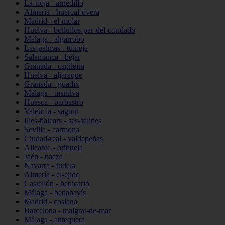
La-rioja - arnedillo
Almería - huércal-overa
Madrid - el-molar
Huelva - bollullos-par-del-condado
Málaga - algarrobo
Las-palmas - tuineje
Salamanca - béjar
Granada - capileira
Huelva - aljaraque
Granada - guadix
Málaga - manilva
Huesca - barbastro
Valencia - sagunt
Illes-balears - ses-salines
Sevilla - carmona
Ciudad-real - valdepeñas
Alicante - orihuela
Jaén - baeza
Navarra - tudela
Almería - el-ejido
Castellón - benicarló
Málaga - benahavís
Madrid - coslada
Barcelona - malgrat-de-mar
Málaga - antequera