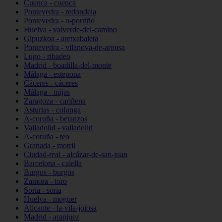
Cuenca - cuenca
Pontevedra - redondela
Pontevedra - o-porriño
Huelva - valverde-del-camino
Gipuzkoa - aretxabaleta
Pontevedra - vilanova-de-arousa
Lugo - ribadeo
Madrid - boadilla-del-monte
Málaga - estepona
Cáceres - cáceres
Málaga - mijas
Zaragoza - cariñena
Asturias - colunga
A-coruña - betanzos
Valladolid - valladolid
A-coruña - teo
Granada - motril
Ciudad-real - alcázar-de-san-juan
Barcelona - calella
Burgos - burgos
Zamora - toro
Soria - soria
Huelva - moguer
Alicante - la-vila-joiosa
Madrid - aranjuez