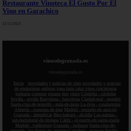
Restaurante Vinoteca El Gusto Por El
Vino en Garachico
12/12/2025
vinosdegranada.es
vinosdegranada.es
Inicio
novedades y noticias de vino
novedades y noticias
de enoturismo
antiguo vaso para catar vinos crucigrama
bulgaria
comprar
espana
tipo
vinos
Córdoba - córdoba
Sevilla - sevilla
Barcelona - barcelona
Ciudad-real - montiel
Santa-cruz-de-tenerife - guía-de-isora
La-rioja - casalarreina
Almería - roquetas-de-mar
Madrid - pozuelo-de-alarcón
Granada - almuñécar
Illes-balears - alcúdia
Las-palmas -
san-bartolomé-de-tirajana
Cádiz - el-puerto-de-santa-maría
Madrid - valdemoro
Granada - pulianas
Santa-cruz-de-
tenerife - los-llanos-de-aridane
Cantabria - suances
Sevilla -