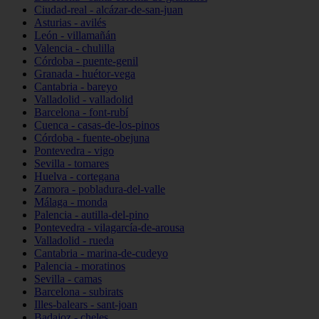
Ciudad-real - alcázar-de-san-juan
Asturias - avilés
León - villamañán
Valencia - chulilla
Córdoba - puente-genil
Granada - huétor-vega
Cantabria - bareyo
Valladolid - valladolid
Barcelona - font-rubí
Cuenca - casas-de-los-pinos
Córdoba - fuente-obejuna
Pontevedra - vigo
Sevilla - tomares
Huelva - cortegana
Zamora - pobladura-del-valle
Málaga - monda
Palencia - autilla-del-pino
Pontevedra - vilagarcía-de-arousa
Valladolid - rueda
Cantabria - marina-de-cudeyo
Palencia - moratinos
Sevilla - camas
Barcelona - subirats
Illes-balears - sant-joan
Badajoz - cheles