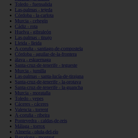
Toledo - fuensalida
Las-palmas - tejeda
Córdoba - la-carlota
Murcia - cehegín
Cádiz - rota
Huelva - gibraleón
Las-palmas - tinajo
Lleida - lleida
A-coruña - santiago-de-compostela
Córdoba - aguilar-de-la-frontera
álava - eskuernaga
Santa-cruz-de-tenerife - tegueste
Murcia - jumilla
Las-palmas - santa-lucía-de-tirajana
Santa-cruz-de-tenerife - la-orotava
Santa-cruz-de-tenerife - la-guancha
Murcia - moratalla
Toledo - yepes
Cáceres - cáceres
Valencia - torrent
A-coruña - ribeira
Pontevedra - caldas-de-reis
Málaga - torrox
Almería - olula-del-río
Barcelona - montgat